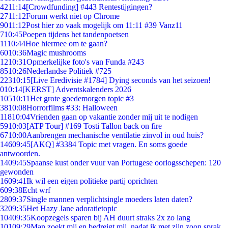
42
11:14
[Crowdfunding] #443 Rentestijgingen?
27
11:12
Forum werkt niet op Chrome
90
11:12
Post hier zo vaak mogelijk om 11:11 #39 Vanz11
7
10:45
Poepen tijdens het tandenpoetsen
11
10:44
Hoe hiermee om te gaan?
60
10:36
Magic mushrooms
12
10:31
Opmerkelijke foto's van Funda #243
85
10:26
Nederlandse Politiek #725
223
10:15
[Live Eredivisie #1784] Dying seconds van het seizoen!
0
10:14
[KERST] Adventskalenders 2026
105
10:11
Het grote goedemorgen topic #3
38
10:08
Horrorfilms #33: Halloween
118
10:04
Vrienden gaan op vakantie zonder mij uit te nodigen
59
10:03
[ATP Tour] #169 Tosti Tallon back on fire
67
10:00
Aanbrengen mechanische ventilatie zinvol in oud huis?
146
09:45
[AKQ] #3384 Topic met vragen. En soms goede
antwoorden.
14
09:45
Spaanse kust onder vuur van Portugese oorlogsschepen: 120
gewonden
16
09:41
Ik wil een eigen politieke partij oprichten
6
09:38
Echt wrf
28
09:37
Single mannen verplichtsingle moeders laten daten?
32
09:35
Het Hazy Jane adoratietopic
104
09:35
Koopzegels sparen bij AH duurt straks 2x zo lang
101
09:29
Man zoekt mij en bedreigt mij, nadat ik met zijn zoon sprak