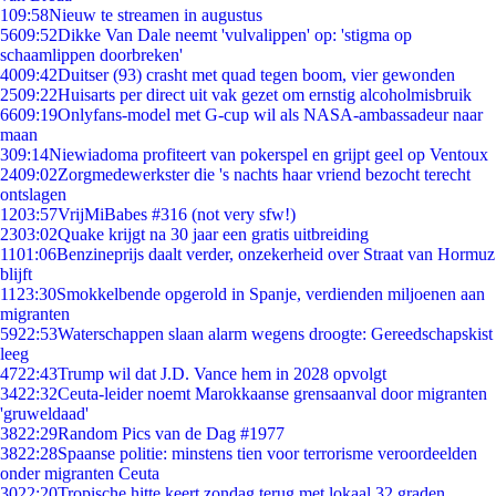
1
09:58
Nieuw te streamen in augustus
56
09:52
Dikke Van Dale neemt 'vulvalippen' op: 'stigma op
schaamlippen doorbreken'
40
09:42
Duitser (93) crasht met quad tegen boom, vier gewonden
25
09:22
Huisarts per direct uit vak gezet om ernstig alcoholmisbruik
66
09:19
Onlyfans-model met G-cup wil als NASA-ambassadeur naar
maan
3
09:14
Niewiadoma profiteert van pokerspel en grijpt geel op Ventoux
24
09:02
Zorgmedewerkster die 's nachts haar vriend bezocht terecht
ontslagen
12
03:57
VrijMiBabes #316 (not very sfw!)
23
03:02
Quake krijgt na 30 jaar een gratis uitbreiding
11
01:06
Benzineprijs daalt verder, onzekerheid over Straat van Hormuz
blijft
11
23:30
Smokkelbende opgerold in Spanje, verdienden miljoenen aan
migranten
59
22:53
Waterschappen slaan alarm wegens droogte: Gereedschapskist
leeg
47
22:43
Trump wil dat J.D. Vance hem in 2028 opvolgt
34
22:32
Ceuta-leider noemt Marokkaanse grensaanval door migranten
'gruweldaad'
38
22:29
Random Pics van de Dag #1977
38
22:28
Spaanse politie: minstens tien voor terrorisme veroordeelden
onder migranten Ceuta
30
22:20
Tropische hitte keert zondag terug met lokaal 32 graden