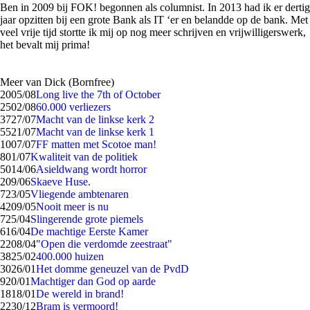
Ben in 2009 bij FOK! begonnen als columnist. In 2013 had ik er dertig
jaar opzitten bij een grote Bank als IT ‘er en belandde op de bank. Met
veel vrije tijd stortte ik mij op nog meer schrijven en vrijwilligerswerk,
het bevalt mij prima!
Meer van Dick (Bornfree)
20
05/08
Long live the 7th of October
25
02/08
60.000 verliezers
37
27/07
Macht van de linkse kerk 2
55
21/07
Macht van de linkse kerk 1
10
07/07
FF matten met Scotoe man!
8
01/07
Kwaliteit van de politiek
50
14/06
Asieldwang wordt horror
2
09/06
Skaeve Huse.
7
23/05
Vliegende ambtenaren
42
09/05
Nooit meer is nu
7
25/04
Slingerende grote piemels
6
16/04
De machtige Eerste Kamer
22
08/04
"Open die verdomde zeestraat"
38
25/02
400.000 huizen
30
26/01
Het domme geneuzel van de PvdD
9
20/01
Machtiger dan God op aarde
18
18/01
De wereld in brand!
22
30/12
Bram is vermoord!