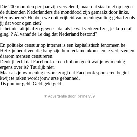
Die 200 moorden per jaar zijn vervelend, maar dat staat niet op tegen
de duizenden Nederlanders die monddood zijn gemaakt door links.
Herinvoeren? Hebben we ooit vrijheid van meningsuiting gehad zoals
jij dat voor ogen ziet?
Is het niet altijd al zo geweest dat als je wat verkeerd zei, je 'kop eraf
ging' ? Al vanaf de 1e dag dat Nederland bestond?
En politieke censuur op internet is een kapitalistisch fenomeen he.
Het zijn bedrijven die bang zijn hun reclameinkomsten te verliezen en
daarom mensen censureren.
Denk jij echt dat Facebook er een hol om geeft wat jouw mening
ergens over is? Tuurlijk niet.
Maar als jouw mening ervoor zorgt dat Facebook sponseren begint
kwijt te raken wordt jouw arse gebanned.
Tis puuuur geld. Geld geld geld.
▼ Advertentie door Refinery89