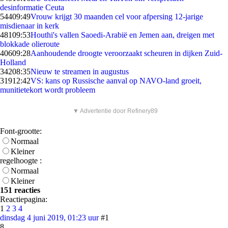
desinformatie Ceuta
544
09:49
Vrouw krijgt 30 maanden cel voor afpersing 12-jarige
misdienaar in kerk
481
09:53
Houthi's vallen Saoedi-Arabië en Jemen aan, dreigen met
blokkade olieroute
406
09:28
Aanhoudende droogte veroorzaakt scheuren in dijken Zuid-
Holland
342
08:35
Nieuw te streamen in augustus
319
12:42
VS: kans op Russische aanval op NAVO-land groeit,
munitietekort wordt probleem
▼ Advertentie door Refinery89
Font-grootte:
Normaal
Kleiner
regelhoogte :
Normaal
Kleiner
151 reacties
Reactiepagina:
1
2
3
4
dinsdag 4 juni 2019, 01:23 uur
#1
8