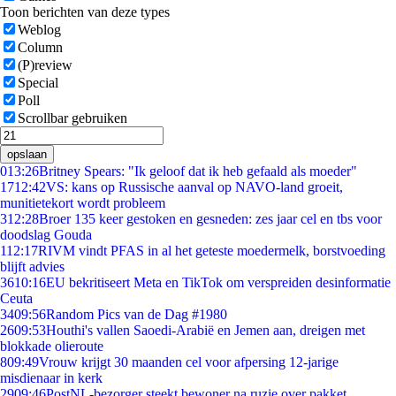
Toon berichten van deze types
Weblog
Column
(P)review
Special
Poll
Scrollbar gebruiken
opslaan
0
13:26
Britney Spears: "Ik geloof dat ik heb gefaald als moeder"
17
12:42
VS: kans op Russische aanval op NAVO-land groeit,
munitietekort wordt probleem
3
12:28
Broer 135 keer gestoken en gesneden: zes jaar cel en tbs voor
doodslag Gouda
1
12:17
RIVM vindt PFAS in al het geteste moedermelk, borstvoeding
blijft advies
36
10:16
EU bekritiseert Meta en TikTok om verspreiden desinformatie
Ceuta
34
09:56
Random Pics van de Dag #1980
26
09:53
Houthi's vallen Saoedi-Arabië en Jemen aan, dreigen met
blokkade olieroute
8
09:49
Vrouw krijgt 30 maanden cel voor afpersing 12-jarige
misdienaar in kerk
29
09:46
PostNL-bezorger steekt bewoner na ruzie over pakket