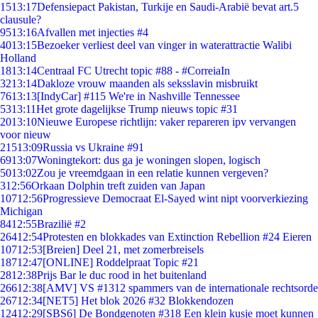
15
13:17
Defensiepact Pakistan, Turkije en Saudi-Arabië bevat art.5
clausule?
95
13:16
Afvallen met injecties #4
40
13:15
Bezoeker verliest deel van vinger in waterattractie Walibi
Holland
18
13:14
Centraal FC Utrecht topic #88 - #CorreiaIn
32
13:14
Dakloze vrouw maanden als seksslavin misbruikt
76
13:13
[IndyCar] #115 We're in Nashville Tennessee
53
13:11
Het grote dagelijkse Trump nieuws topic #31
20
13:10
Nieuwe Europese richtlijn: vaker repareren ipv vervangen
voor nieuw
215
13:09
Russia vs Ukraine #91
69
13:07
Woningtekort: dus ga je woningen slopen, logisch
50
13:02
Zou je vreemdgaan in een relatie kunnen vergeven?
3
12:56
Orkaan Dolphin treft zuiden van Japan
107
12:56
Progressieve Democraat El-Sayed wint nipt voorverkiezing
Michigan
84
12:55
Brazilië #2
264
12:54
Protesten en blokkades van Extinction Rebellion #24 Eieren
107
12:53
[Breien] Deel 21, met zomerbreisels
187
12:47
[ONLINE] Roddelpraat Topic #21
28
12:38
Prijs Bar le duc rood in het buitenland
266
12:38
[AMV] VS #1312 spammers van de internationale rechtsorde
267
12:34
[NET5] Het blok 2026 #32 Blokkendozen
124
12:29
[SBS6] De Bondgenoten #318 Een klein kusje moet kunnen