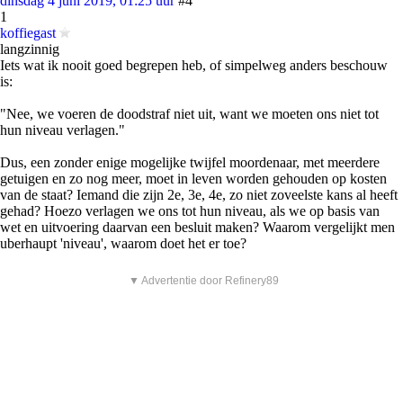
dinsdag 4 juni 2019, 01:25 uur
#4
1
koffiegast
langzinnig
Iets wat ik nooit goed begrepen heb, of simpelweg anders beschouw
is:
"Nee, we voeren de doodstraf niet uit, want we moeten ons niet tot
hun niveau verlagen."
Dus, een zonder enige mogelijke twijfel moordenaar, met meerdere
getuigen en zo nog meer, moet in leven worden gehouden op kosten
van de staat? Iemand die zijn 2e, 3e, 4e, zo niet zoveelste kans al heeft
gehad? Hoezo verlagen we ons tot hun niveau, als we op basis van
wet en uitvoering daarvan een besluit maken? Waarom vergelijkt men
uberhaupt 'niveau', waarom doet het er toe?
▼ Advertentie door Refinery89