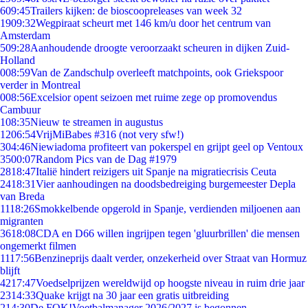
6
09:45
Trailers kijken: de bioscoopreleases van week 32
19
09:32
Wegpiraat scheurt met 146 km/u door het centrum van
Amsterdam
5
09:28
Aanhoudende droogte veroorzaakt scheuren in dijken Zuid-
Holland
0
08:59
Van de Zandschulp overleeft matchpoints, ook Griekspoor
verder in Montreal
0
08:56
Excelsior opent seizoen met ruime zege op promovendus
Cambuur
1
08:35
Nieuw te streamen in augustus
12
06:54
VrijMiBabes #316 (not very sfw!)
3
04:46
Niewiadoma profiteert van pokerspel en grijpt geel op Ventoux
35
00:07
Random Pics van de Dag #1979
28
18:47
Italië hindert reizigers uit Spanje na migratiecrisis Ceuta
24
18:31
Vier aanhoudingen na doodsbedreiging burgemeester Depla
van Breda
11
18:26
Smokkelbende opgerold in Spanje, verdienden miljoenen aan
migranten
36
18:08
CDA en D66 willen ingrijpen tegen 'gluurbrillen' die mensen
ongemerkt filmen
11
17:56
Benzineprijs daalt verder, onzekerheid over Straat van Hormuz
blijft
42
17:47
Voedselprijzen wereldwijd op hoogste niveau in ruim drie jaar
23
14:33
Quake krijgt na 30 jaar een gratis uitbreiding
2
14:30
De FOK!Voetbalmanager 2026/2027 is begonnen