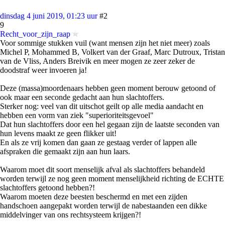
dinsdag 4 juni 2019, 01:23 uur
#2
9
Recht_voor_zijn_raap
Voor sommige stukken vuil (want mensen zijn het niet meer) zoals
Michel P, Mohammed B, Volkert van der Graaf, Marc Dutroux, Tristan
van de Vliss, Anders Breivik en meer mogen ze zeer zeker de
doodstraf weer invoeren ja!
Deze (massa)moordenaars hebben geen moment berouw getoond of
ook maar een seconde gedacht aan hun slachtoffers.
Sterker nog: veel van dit uitschot geilt op alle media aandacht en
hebben een vorm van ziek "superioriteitsgevoel"
Dat hun slachtoffers door een hel gegaan zijn de laatste seconden van
hun levens maakt ze geen flikker uit!
En als ze vrij komen dan gaan ze gestaag verder of lappen alle
afspraken die gemaakt zijn aan hun laars.
Waarom moet dit soort menselijk afval als slachtoffers behandeld
worden terwijl ze nog geen moment menselijkheid richting de ECHTE
slachtoffers getoond hebben?!
Waarom moeten deze beesten beschermd en met een zijden
handschoen aangepakt worden terwijl de nabestaanden een dikke
middelvinger van ons rechtsysteem krijgen?!