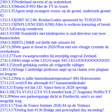
230
13:35
Nederland stevent af op watertekort
285
13:35
MotoGP #93 Met de TT in Assen
252
13:35
Agent smijt zwangere vrouw op de grond, onderzoek gestart
#2
135
13:33
[DRT SC] #6: RendacGoden sponsored by TONZON
125
13:33
[INFLUENCERS #296] Alles is welkom kneuzing of breuk
52
13:32
Eeuwig voortleven
44
13:31
OM-Teamleider met kinderporno is oud-directeur van twee
basisscholen
194
13:30
[RTL] B&B vol liefde 6de seizoen #4
247
13:28
Wie gaan er dood in 2026?Post met een vleugje cynisme de
overledenen.
12
13:27
Twee zwaargewonden bij eenzijdig ongeval Zeeland.
274
13:26
Het enige echte LEGO-topic #45 LEGOOOOOOOOOOO
49
13:25
Jezelf gelukkig voelen als vrijgezelle vijftiger
130
13:24
Jonge Cambridge professor stapt op na claims over plagiaat
en leugens
176
13:23
Wat is jullie binnenhuistemperatuur? #81 Horrorzomer
57
13:21
Covid19 the aftermath #17 bananenmilkshake
65
13:21
Trump wil dat J.D. Vance hem in 2028 opvolgt
84
13:20
GTA VI #12 GTA VI Extended look 27 Augustus Netflix/YT
9
13:20
Weer een parkeergarage dicht in Dordrecht, auto's zo snel
mogelijk weg
203
13:17
Tour de France femmes 2026 #4 op de Ventoux
237
13:17
Oorlog Iran #136 Bridge and powerplant day incoming?