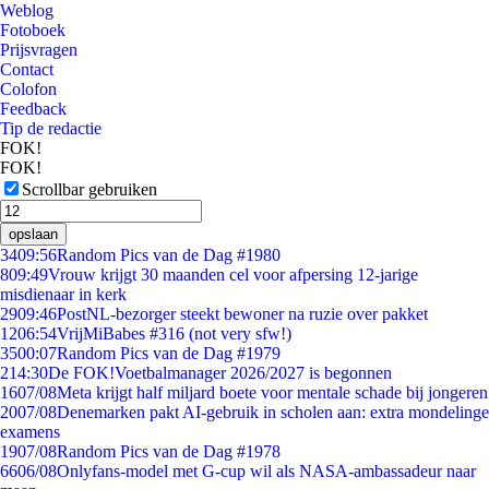
Weblog
Fotoboek
Prijsvragen
Contact
Colofon
Feedback
Tip de redactie
FOK!
FOK!
Scrollbar gebruiken
opslaan
34
09:56
Random Pics van de Dag #1980
8
09:49
Vrouw krijgt 30 maanden cel voor afpersing 12-jarige
misdienaar in kerk
29
09:46
PostNL-bezorger steekt bewoner na ruzie over pakket
12
06:54
VrijMiBabes #316 (not very sfw!)
35
00:07
Random Pics van de Dag #1979
2
14:30
De FOK!Voetbalmanager 2026/2027 is begonnen
16
07/08
Meta krijgt half miljard boete voor mentale schade bij jongeren
20
07/08
Denemarken pakt AI-gebruik in scholen aan: extra mondelinge
examens
19
07/08
Random Pics van de Dag #1978
66
06/08
Onlyfans-model met G-cup wil als NASA-ambassadeur naar