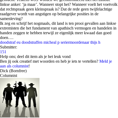
linkse anker: ‘ja maar’. Wanneer stopt het? Wanneer voelt het voetvolk
dat rechtspraak geen kleinspraak is? Dat de rede geen twijfelachtige
raadgever wordt van angstigen op belangrijke posities in de
samenleving?
Ik zeg en schrijf het nogmaals, dit land is ten prooi gevallen aan linkse
extremisten die het fundament van apathisch vermogen en handelen in
handen zeggen te hebben terwijl ze eigenlijk meer kwaad dan goed
doen….
doodstraf eu
doodstraffen
micheal p
seriermoordenaar
thijs h
Submitter:
151
Help ons; deel dit item als je het leuk vond
Ben jij ook creatief met woorden en heb je iets te vertellen?
Meld je
aan als columnist
!
Dick (Bornfree)
Columnist