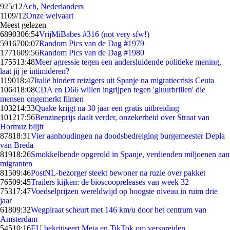
9
25/12
Ach, Nederlanders
11
09/12
Onze welvaart
Meest gelezen
68903
06:54
VrijMiBabes #316 (not very sfw!)
59167
00:07
Random Pics van de Dag #1979
17716
09:56
Random Pics van de Dag #1980
1755
13:48
Meer agressie tegen een andersluidende politieke mening,
laat jij je intimideren?
1190
18:47
Italië hindert reizigers uit Spanje na migratiecrisis Ceuta
1064
18:08
CDA en D66 willen ingrijpen tegen 'gluurbrillen' die
mensen ongemerkt filmen
1032
14:33
Quake krijgt na 30 jaar een gratis uitbreiding
1012
17:56
Benzineprijs daalt verder, onzekerheid over Straat van
Hormuz blijft
878
18:31
Vier aanhoudingen na doodsbedreiging burgemeester Depla
van Breda
819
18:26
Smokkelbende opgerold in Spanje, verdienden miljoenen aan
migranten
815
09:46
PostNL-bezorger steekt bewoner na ruzie over pakket
765
09:45
Trailers kijken: de bioscoopreleases van week 32
753
17:47
Voedselprijzen wereldwijd op hoogste niveau in ruim drie
jaar
618
09:32
Wegpiraat scheurt met 146 km/u door het centrum van
Amsterdam
545
10:16
EU bekritiseert Meta en TikTok om verspreiden