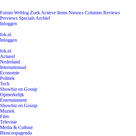
Forum
Weblog
Zoek
Actieve Items
Nieuws
Columns
Reviews
Previews
Specials
Archief
Inloggen
fok.nl
Inloggen
fok.nl
Actueel
Nederland
Internationaal
Economie
Politiek
Tech
Showbiz en Gossip
Opmerkelijk
Entertainment
Showbiz en Gossip
Muziek
Film
Televisie
Media & Cultuur
Bioscoopagenda