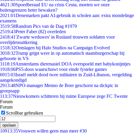
46
21:30
Spoedberaad EU na crisis Ceuta, moeten we onze
buitengrenzen beter bewaken?
20
21:01
Denemarken pakt AI-gebruik in scholen aan: extra mondelinge
examens
35
19:58
Random Pics van de Dag #1979
25
19:43
Peter Faber (82) overleden
24
18:41
'Zwarte weduwes' in Rusland trouwen soldaten voor
overlijdensuitkering
15
18:32
Ontslagen bij Halo Studios na Campaign Evolved
30
18:32
Trump grijpt weer in op automatisch staatsburgerschap bij
geboorte in VS
31
18:19
Amsterdams dierenasiel DOA overspoeld met babykonijntjes
19
18:06
PS5-doos waarschuwt voor einde fysieke games
69
15:03
Israël meldt dood twee militairen in Zuid-Libanon, vergelding
aangekondigd
29
13:48
NPO-manager Menno de Boer geschorst na dickpic in
groepsapp
1
13:37
Nieuwkomers schitteren bij ruime Europese zege FC Twente
Forum
Forum
Scrollbar gebruiken
opslaan
109
13:35
Vrouwen willen geen man meer #30