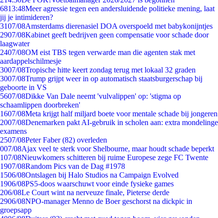
68
13:48
Meer agressie tegen een andersluidende politieke mening, laat
jij je intimideren?
31
07/08
Amsterdams dierenasiel DOA overspoeld met babykonijntjes
29
07/08
Kabinet geeft bedrijven geen compensatie voor schade door
laagwater
24
07/08
OM eist TBS tegen verwarde man die agenten stak met
aardappelschilmesje
30
07/08
Tropische hitte keert zondag terug met lokaal 32 graden
30
07/08
Trump grijpt weer in op automatisch staatsburgerschap bij
geboorte in VS
56
07/08
Dikke Van Dale neemt 'vulvalippen' op: 'stigma op
schaamlippen doorbreken'
16
07/08
Meta krijgt half miljard boete voor mentale schade bij jongeren
20
07/08
Denemarken pakt AI-gebruik in scholen aan: extra mondelinge
examens
25
07/08
Peter Faber (82) overleden
0
07/08
Ajax veel te sterk voor Shelbourne, maar houdt schade beperkt
1
07/08
Nieuwkomers schitteren bij ruime Europese zege FC Twente
19
07/08
Random Pics van de Dag #1978
15
06/08
Ontslagen bij Halo Studios na Campaign Evolved
19
06/08
PS5-doos waarschuwt voor einde fysieke games
2
06/08
Le Court wint na nerveuze finale, Pieterse derde
29
06/08
NPO-manager Menno de Boer geschorst na dickpic in
groepsapp