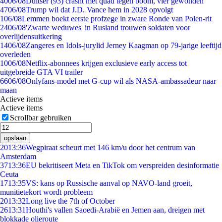
40
06/08
Duitser (93) crasht met quad tegen boom, vier gewonden
47
06/08
Trump wil dat J.D. Vance hem in 2028 opvolgt
1
06/08
Lemmen boekt eerste profzege in zware Ronde van Polen-rit
24
06/08
'Zwarte weduwes' in Rusland trouwen soldaten voor
overlijdensuitkering
14
06/08
Zangeres en Idols-jurylid Jerney Kaagman op 79-jarige leeftijd
overleden
10
06/08
Netflix-abonnees krijgen exclusieve early access tot
uitgebreide GTA VI trailer
66
06/08
Onlyfans-model met G-cup wil als NASA-ambassadeur naar
maan
Actieve items
Actieve items
Scrollbar gebruiken
opslaan
20
13:36
Wegpiraat scheurt met 146 km/u door het centrum van
Amsterdam
37
13:36
EU bekritiseert Meta en TikTok om verspreiden desinformatie
Ceuta
17
13:35
VS: kans op Russische aanval op NAVO-land groeit,
munitietekort wordt probleem
20
13:32
Long live the 7th of October
26
13:31
Houthi's vallen Saoedi-Arabië en Jemen aan, dreigen met
blokkade olieroute