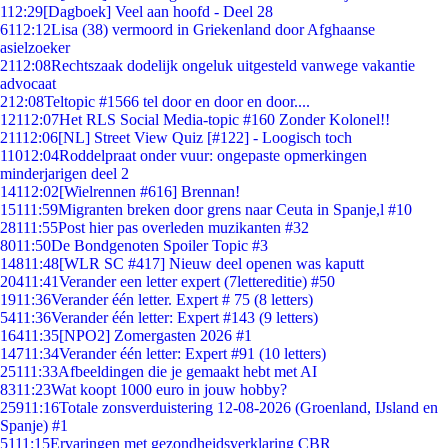
1
12:29
[Dagboek] Veel aan hoofd - Deel 28
61
12:12
Lisa (38) vermoord in Griekenland door Afghaanse
asielzoeker
21
12:08
Rechtszaak dodelijk ongeluk uitgesteld vanwege vakantie
advocaat
2
12:08
Teltopic #1566 tel door en door en door....
121
12:07
Het RLS Social Media-topic #160 Zonder Kolonel!!
211
12:06
[NL] Street View Quiz [#122] - Loogisch toch
110
12:04
Roddelpraat onder vuur: ongepaste opmerkingen
minderjarigen deel 2
141
12:02
[Wielrennen #616] Brennan!
151
11:59
Migranten breken door grens naar Ceuta in Spanje,l #10
281
11:55
Post hier pas overleden muzikanten #32
80
11:50
De Bondgenoten Spoiler Topic #3
148
11:48
[WLR SC #417] Nieuw deel openen was kaputt
204
11:41
Verander een letter expert (7lettereditie) #50
19
11:36
Verander één letter. Expert # 75 (8 letters)
54
11:36
Verander één letter: Expert #143 (9 letters)
164
11:35
[NPO2] Zomergasten 2026 #1
147
11:34
Verander één letter: Expert #91 (10 letters)
251
11:33
Afbeeldingen die je gemaakt hebt met AI
83
11:23
Wat koopt 1000 euro in jouw hobby?
259
11:16
Totale zonsverduistering 12-08-2026 (Groenland, IJsland en
Spanje) #1
51
11:15
Ervaringen met gezondheidsverklaring CBR