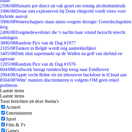
maan
25
06/08
Huisarts per direct uit vak gezet om ernstig alcoholmisbruik
19
06/08
Drone met explosieven bij Duits vliegveld voedt vrees voor
hybride aanval
59
06/08
Waterschappen slaan alarm wegens droogte: Gereedschapskist
leeg
24
06/08
Zorgmedewerkster die 's nachts haar vriend bezocht terecht
ontslagen
38
06/08
Random Pics van de Dag #1977
21
05/08
Tanken in België wordt nóg aantrekkelijker
34
05/08
Dirk sluit supermarkt op de Wallen na golf van diefstal en
agressie
12
05/08
Random Pics van de Dag #1976
6
04/08
Kraftwerk brengt ruimteschip terug naar Eindhoven
20
04/08
Apple vecht Britse eis tot inbouwen backdoor in iCloud aan
85
04/08
'Witte' mannen discrimineren is volgens OM geen enkel
probleem
Laatste items
Laatste items
Toon berichten uit deze thema's
Actueel
Entertainment
Sport
Film & Tv
Games