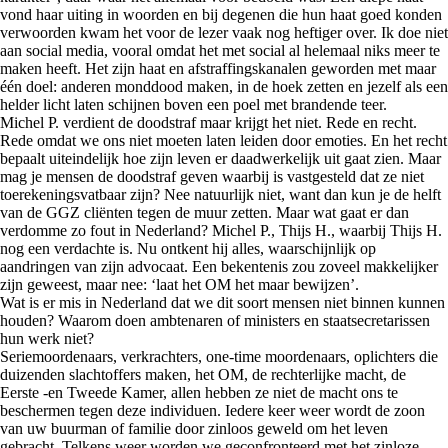
vond haar uiting in woorden en bij degenen die hun haat goed konden
verwoorden kwam het voor de lezer vaak nog heftiger over. Ik doe niet
aan social media, vooral omdat het met social al helemaal niks meer te
maken heeft. Het zijn haat en afstraffingskanalen geworden met maar
één doel: anderen monddood maken, in de hoek zetten en jezelf als een
helder licht laten schijnen boven een poel met brandende teer.
Michel P. verdient de doodstraf maar krijgt het niet. Rede en recht.
Rede omdat we ons niet moeten laten leiden door emoties. En het recht
bepaalt uiteindelijk hoe zijn leven er daadwerkelijk uit gaat zien. Maar
mag je mensen de doodstraf geven waarbij is vastgesteld dat ze niet
toerekeningsvatbaar zijn? Nee natuurlijk niet, want dan kun je de helft
van de GGZ cliënten tegen de muur zetten. Maar wat gaat er dan
verdomme zo fout in Nederland? Michel P., Thijs H., waarbij Thijs H.
nog een verdachte is. Nu ontkent hij alles, waarschijnlijk op
aandringen van zijn advocaat. Een bekentenis zou zoveel makkelijker
zijn geweest, maar nee: ‘laat het OM het maar bewijzen’.
Wat is er mis in Nederland dat we dit soort mensen niet binnen kunnen
houden? Waarom doen ambtenaren of ministers en staatsecretarissen
hun werk niet?
Seriemoordenaars, verkrachters, one-time moordenaars, oplichters die
duizenden slachtoffers maken, het OM, de rechterlijke macht, de
Eerste -en Tweede Kamer, allen hebben ze niet de macht ons te
beschermen tegen deze individuen. Iedere keer weer wordt de zoon
van uw buurman of familie door zinloos geweld om het leven
gebracht. Telkens weer worden we geconfronteerd met het zinloze