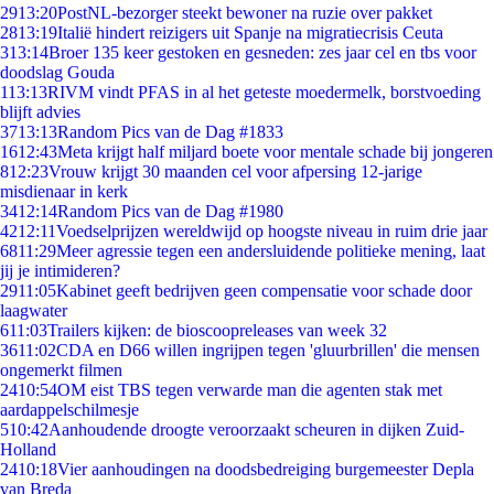
29
13:20
PostNL-bezorger steekt bewoner na ruzie over pakket
28
13:19
Italië hindert reizigers uit Spanje na migratiecrisis Ceuta
3
13:14
Broer 135 keer gestoken en gesneden: zes jaar cel en tbs voor
doodslag Gouda
1
13:13
RIVM vindt PFAS in al het geteste moedermelk, borstvoeding
blijft advies
37
13:13
Random Pics van de Dag #1833
16
12:43
Meta krijgt half miljard boete voor mentale schade bij jongeren
8
12:23
Vrouw krijgt 30 maanden cel voor afpersing 12-jarige
misdienaar in kerk
34
12:14
Random Pics van de Dag #1980
42
12:11
Voedselprijzen wereldwijd op hoogste niveau in ruim drie jaar
68
11:29
Meer agressie tegen een andersluidende politieke mening, laat
jij je intimideren?
29
11:05
Kabinet geeft bedrijven geen compensatie voor schade door
laagwater
6
11:03
Trailers kijken: de bioscoopreleases van week 32
36
11:02
CDA en D66 willen ingrijpen tegen 'gluurbrillen' die mensen
ongemerkt filmen
24
10:54
OM eist TBS tegen verwarde man die agenten stak met
aardappelschilmesje
5
10:42
Aanhoudende droogte veroorzaakt scheuren in dijken Zuid-
Holland
24
10:18
Vier aanhoudingen na doodsbedreiging burgemeester Depla
van Breda