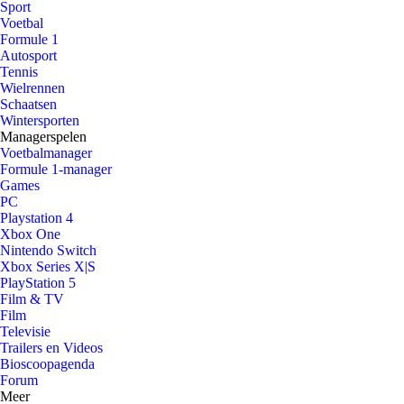
Sport
Voetbal
Formule 1
Autosport
Tennis
Wielrennen
Schaatsen
Wintersporten
Managerspelen
Voetbalmanager
Formule 1-manager
Games
PC
Playstation 4
Xbox One
Nintendo Switch
Xbox Series X|S
PlayStation 5
Film & TV
Film
Televisie
Trailers en Videos
Bioscoopagenda
Forum
Meer