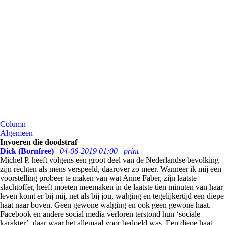
Column
Algemeen
Invoeren die doodstraf
Dick (Bornfree)
04-06-2019 01:00
print
Michel P. heeft volgens een groot deel van de Nederlandse bevolking
zijn rechten als mens verspeeld, daarover zo meer. Wanneer ik mij een
voorstelling probeer te maken van wat Anne Faber, zijn laatste
slachtoffer, heeft moeten meemaken in de laatste tien minuten van haar
leven komt er bij mij, net als bij jou, walging en tegelijkertijd een diepe
haat naar boven. Geen gewone walging en ook geen gewone haat.
Facebook en andere social media verloren terstond hun ‘sociale
karakter’, daar waar het allemaal voor bedoeld was. Een diepe haat