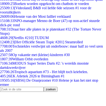
189
09:25
Boeken worden opgekocht om chatbots te voeden
255
09:13
[Videoland] B&B vol liefde 6de seizoen #1 voor de
vooruitkijkers
260
09:06
Hennie van der Most failliet verklaard
151
08:33
NPO-manager Menno de Boer (47) op non-actief stuurde
dick-pic rond
7
08:31
Draai hier alle platen in je platenkast #32 (The Torture Never
Stops)
46
08:29
[Netflix #210] TUDUM
124
08:23
[Het Officiële Steam Topic #201] Steamrolled
77
08:00
Techniekles verdwijnt uit onderbouw: maar half zo veel uren
als 2007
25
07:58
Op vakantie met (kleine) kinderen #30
18
07:39
William Orbit overleden
71
06:34
MODUS Super Series Darts #2: 's werelds mooiste
dartskweekvijver
277
06:26
Tropisch aquarium #73 - Het blijft toch kriebelen.
4
05:26
EK Atletiek 2026 te Birmingham #1
195
05:16
[SBS6] De Oranjezomer #10 Helene je kan het niet stop
ermee