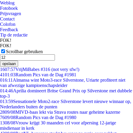
Weblog
Fotoboek
Prijsvragen
Contact
Colofon
Feedback
Tip de redactie
FOK!
FOK!
Scrollbar gebruiken
opslaan
16
07:57
VrijMiBabes #316 (not very sfw!)
41
01:03
Random Pics van de Dag #1981
0
16:11
Almansa wint Moto3-race Silverstone, Uriarte profiteert niet
van afwezige kampioenschapsleider
0
14:46
Aprilia domineert Britse Grand Prix op Silverstone met dubbele
top-3
0
13:59
Sensationele Moto2-race Silverstone levert nieuwe winnaar op,
Nederlanders buiten de punten
28
09/08
MIVD-baas lekt via Strava routes naar geheime kazerne
76
09/08
Random Pics van de Dag #1980
13
08/08
Vrouw krijgt 30 maanden cel voor afpersing 12-jarige
misdienaar in kerk