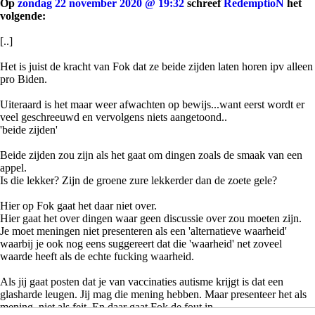
Op
zondag 22 november 2020 @ 19:32
schreef
RedemptioN
het
volgende:
[..]
Het is juist de kracht van Fok dat ze beide zijden laten horen ipv alleen
pro Biden.
Uiteraard is het maar weer afwachten op bewijs...want eerst wordt er
veel geschreeuwd en vervolgens niets aangetoond..
'beide zijden'
Beide zijden zou zijn als het gaat om dingen zoals de smaak van een
appel.
Is die lekker? Zijn de groene zure lekkerder dan de zoete gele?
Hier op Fok gaat het daar niet over.
Hier gaat het over dingen waar geen discussie over zou moeten zijn.
Je moet meningen niet presenteren als een 'alternatieve waarheid'
waarbij je ook nog eens suggereert dat die 'waarheid' net zoveel
waarde heeft als de echte fucking waarheid.
Als jij gaat posten dat je van vaccinaties autisme krijgt is dat een
glasharde leugen. Jij mag die mening hebben. Maar presenteer het als
mening, niet als feit. En daar gaat Fok de fout in.