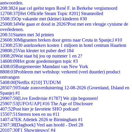
antwoorden.
2
08:38
24 jaar cel geëist tegen René F. in Berkelse vergismoord
127
08:37
[Het Officiële Steam Topic #201] Steamrolled
35
08:35
Op vakantie met (kleine) kinderen #30
250
08:34
Wie gaan er dood in 2026?Post met een vleugje cynisme de
overledenen.
2
08:31
Starten met 3d printen
236
08:30
Migranten breken door grens naar Ceuta in Spanje,l #10
123
08:25
30 asielzoekers kosten 1 miljoen in hotel centrum Haarlem
298
08:25
Van kleuter tot puber deel 184
10
08:20
Wat staat bij jou op nummer 1 en 2?
146
08:09
Het grote goedemorgen topic #3
43
08:05
Burgemeester Mamdani van New York
88
08:03
Probleem met webshop: verkeerd (veel duurder) product
ontvangen
54
08:00
[Netflix #210] TUDUM
285
07:59
Totale zonsverduistering 12-08-2026 (Groenland, IJsland en
Spanje) #1
299
07:59
[Live Eredivisie #1787] We zijn begonnen!
259
07:53
[UFO/UAP] #16 The Age of Disclosure
4
07:52
Post hier je favoriete SHO podcast!
155
07:51
Sterren toen en nu #11
14
07:47
EK Atletiek 2026 te Birmingham #1
23
07:38
[Dagboek] Veel aan hoofd - Deel 28
201
07:30
F1 Shownieuws! #4