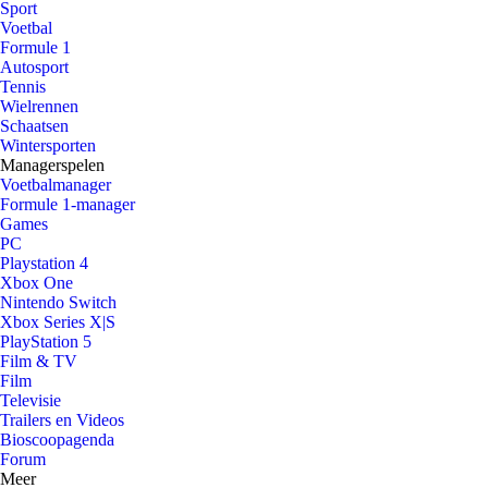
Sport
Voetbal
Formule 1
Autosport
Tennis
Wielrennen
Schaatsen
Wintersporten
Managerspelen
Voetbalmanager
Formule 1-manager
Games
PC
Playstation 4
Xbox One
Nintendo Switch
Xbox Series X|S
PlayStation 5
Film & TV
Film
Televisie
Trailers en Videos
Bioscoopagenda
Forum
Meer