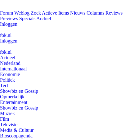
Forum
Weblog
Zoek
Actieve Items
Nieuws
Columns
Reviews
Previews
Specials
Archief
Inloggen
fok.nl
Inloggen
fok.nl
Actueel
Nederland
Internationaal
Economie
Politiek
Tech
Showbiz en Gossip
Opmerkelijk
Entertainment
Showbiz en Gossip
Muziek
Film
Televisie
Media & Cultuur
Bioscoopagenda