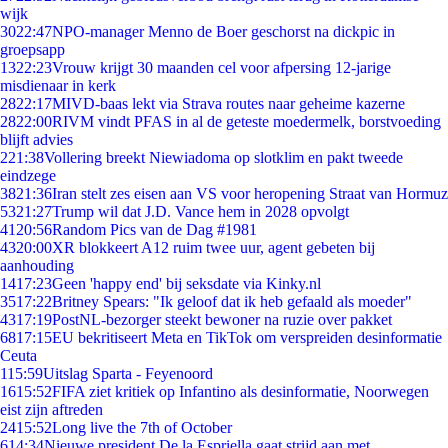
wijk
30
22:47
NPO-manager Menno de Boer geschorst na dickpic in
groepsapp
13
22:23
Vrouw krijgt 30 maanden cel voor afpersing 12-jarige
misdienaar in kerk
28
22:17
MIVD-baas lekt via Strava routes naar geheime kazerne
28
22:00
RIVM vindt PFAS in al de geteste moedermelk, borstvoeding
blijft advies
2
21:38
Vollering breekt Niewiadoma op slotklim en pakt tweede
eindzege
38
21:36
Iran stelt zes eisen aan VS voor heropening Straat van Hormuz
53
21:27
Trump wil dat J.D. Vance hem in 2028 opvolgt
41
20:56
Random Pics van de Dag #1981
43
20:00
XR blokkeert A12 ruim twee uur, agent gebeten bij
aanhouding
14
17:23
Geen 'happy end' bij seksdate via Kinky.nl
35
17:22
Britney Spears: "Ik geloof dat ik heb gefaald als moeder"
43
17:19
PostNL-bezorger steekt bewoner na ruzie over pakket
68
17:15
EU bekritiseert Meta en TikTok om verspreiden desinformatie
Ceuta
1
15:59
Uitslag Sparta - Feyenoord
16
15:52
FIFA ziet kritiek op Infantino als desinformatie, Noorwegen
eist zijn aftreden
24
15:52
Long live the 7th of October
6
14:34
Nieuwe president De la Espriella gaat strijd aan met