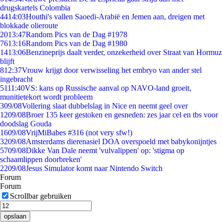
drugskartels Colombia
44
14:03
Houthi's vallen Saoedi-Arabië en Jemen aan, dreigen met
blokkade olieroute
20
13:47
Random Pics van de Dag #1978
76
13:16
Random Pics van de Dag #1980
14
13:06
Benzineprijs daalt verder, onzekerheid over Straat van Hormuz
blijft
8
12:37
Vrouw krijgt door verwisseling het embryo van ander stel
ingebracht
51
11:40
VS: kans op Russische aanval op NAVO-land groeit,
munitietekort wordt probleem
3
09/08
Vollering slaat dubbelslag in Nice en neemt geel over
12
09/08
Broer 135 keer gestoken en gesneden: zes jaar cel en tbs voor
doodslag Gouda
16
09/08
VrijMiBabes #316 (not very sfw!)
32
09/08
Amsterdams dierenasiel DOA overspoeld met babykonijntjes
57
09/08
Dikke Van Dale neemt 'vulvalippen' op: 'stigma op
schaamlippen doorbreken'
22
09/08
Jesus Simulator komt naar Nintendo Switch
Forum
Forum
Scrollbar gebruiken
opslaan