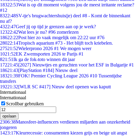
183
22:53
Wat is op dit moment volgens jou de meest irritante reclame?
#12
83
22:48
SV-tje's brugwachtershuis(je) deel #8 - Komt de binnenkant
nu af?
43
22:47
Geef jij op tijd je grenzen aan op je werk?
123
22:42
Wat lees je nu? #96 zomerlezen
186
22:22
Post hier zo vaak mogelijk om 22:22 uur #76
280
22:14
Tropisch aquarium #73 - Het blijft toch kriebelen.
275
21:52
Wielerprono 2026 #1 We mogen weer
10
21:52
EK Zwemsporten 2026 te Parijs #1
8
21:51
Ik ga de fok-toto winnen dit jaar
172
21:45
[2027] Nieuwtjes en geruchten voor het ESF in Bulgarije #1
186
21:43
[PlayStation #184] Nieuw deel
183
21:39
FOK! Premier Cycling League 2026 #10 Tussentijdse
transfers
192
21:32
[WLR SC #417] Nieuw deel openen was kaputt
Internationaal
Internationaal
Scrollbar gebruiken
opslaan
23
06:38
Manosfeer-influencers verdienen miljarden aan onzekerheid
jongeren
14
23:17
Kleurrecessie: consumenten kiezen grijs en beige uit angst