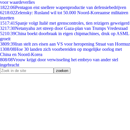
voor waardeverlies
18
22:06
Pentagon eist snellere wapenproductie van defensiebedrijven
62
18:02
Zelensky: Rusland wil tot 50.000 Noord-Koreaanse militairen
inzetten
15
17:41
Spanje volgt Italië met grenscontroles, tien reizigers geweigerd
32
17:30
Netanyahu zet streep door Gaza-plan van Trumps Vredesraad
52
10:39
China boekt doorbraak in eigen chipmachines, druk op ASML
groeit
38
09:39
Iran stelt zes eisen aan VS voor heropening Straat van Hormuz
13
08/08
Hoe 30 landen zich voorbereiden op mogelijke oorlog met
China en Noord-Korea
8
08/08
Vrouw krijgt door verwisseling het embryo van ander stel
ingebracht