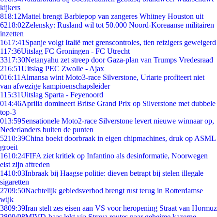
kijkers
8
18:12
Mattel brengt Barbiepop van zangeres Whitney Houston uit
62
18:02
Zelensky: Rusland wil tot 50.000 Noord-Koreaanse militairen
inzetten
16
17:41
Spanje volgt Italië met grenscontroles, tien reizigers geweigerd
1
17:36
Uitslag FC Groningen - FC Utrecht
33
17:30
Netanyahu zet streep door Gaza-plan van Trumps Vredesraad
2
16:51
Uitslag PEC Zwolle - Ajax
0
16:11
Almansa wint Moto3-race Silverstone, Uriarte profiteert niet
van afwezige kampioenschapsleider
1
15:31
Uitslag Sparta - Feyenoord
0
14:46
Aprilia domineert Britse Grand Prix op Silverstone met dubbele
top-3
0
13:59
Sensationele Moto2-race Silverstone levert nieuwe winnaar op,
Nederlanders buiten de punten
52
10:39
China boekt doorbraak in eigen chipmachines, druk op ASML
groeit
16
10:24
FIFA ziet kritiek op Infantino als desinformatie, Noorwegen
eist zijn aftreden
14
10:03
Inbraak bij Haagse politie: dieven betrapt bij stelen illegale
sigaretten
27
09:50
Nachtelijk gebiedsverbod brengt rust terug in Rotterdamse
wijk
38
09:39
Iran stelt zes eisen aan VS voor heropening Straat van Hormuz
28
09/08
MIVD-baas lekt via Strava routes naar geheime kazerne