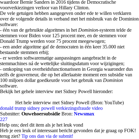
waardoor Bernie Sanders in 2016 tijdens de Democratische
voorverkiezingen verloor van Hillary Clinton.
De vele getuigen hebben aangegeven onder ede te willen verklaren
over de volgende details in verband met het misbruik van de Dominion
software:
- één van de gebruikte algoritmes in het
Dominion-
systeem telde de
stemmen voor Biden voor 125 procent mee, en de stemmen voor
Donald Trump werden voor 75 procent meegewogen;
- een ander algoritme gaf de democraten in één keer 35.000 niet
bestaande stemmen erbij;
- er werden softwarematige aanpassingen aangebracht in de
stemmachines ná de wettelijke sluitingsdatum voor wijzigingen;
- omkoping van overheidsfunctionarissen in Georgia waaronder dus
zelfs de gouverneur, die op het allerlaatste moment een subsidie van
100 miljoen dollar goedkeurde voor het gebruik van
Dominion
software.
Bekijk het gehele interview met Sidney Powell hieronder:
Het hele interview met Sidney Powell (Bron: YouTube)
donald trump
sidney powell
verkiezingsfraude
video
Submitter:
Ouwehoersubsidie
Bron:
Newsmax
227
Help ons; deel dit item als je het leuk vond
Heb je een leuk of interessant bericht gevonden dat je graag op FOK!
terug ziet?
Tip ons dan via de submit!