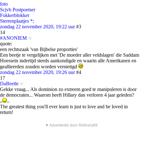
foto
Scjvb Postpoetser
Fokkerblokker
Sterrenplaatjes *;
zondag 22 november 2020, 19:22 uur
#3
14
#ANONIEM
quote:
een rechtszaak 'van Bijbelse proporties'
Een beetje te vergelijken met 'De moeder aller veldslagen' die Saddam
Hoessein indertijd steeds aankondigde en waarin alle Amerikanen en
geallieerden zouden worden vernietigd
zondag 22 november 2020, 19:26 uur
#4
17
DaBeetle
Gekke vraag... Als dominion zo extreem goed te manipuleren is door
de democraten... Waarom heeft Hillary dan verloren 4 jaar geleden?
The greatest thing you'll ever learn is just to love and be loved in
return!
▼ Advertentie door Refinery89