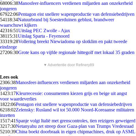
680
06:38
Manosfeer-influencers verdienen miljarden aan onzekerheid
jongeren
679
22:06
Pentagon eist snellere wapenproductie van defensiebedrijven
541
18:34
Natuurbrand bij Soesterduinen geblust, brandweer
waarschuwt kijkers
423
16:51
Uitslag PEC Zwolle - Ajax
381
15:31
Uitslag Sparta - Feyenoord
333
19:28
Vollering breekt Niewiadoma op slotklim en pakt tweede
eindzege
272
06:30
Grote kans op vijfde regionale hittegolf met lokaal 35 graden
▼ Advertentie door Refinery89
Lees ook
23
06:38
Manosfeer-influencers verdienen miljarden aan onzekerheid
jongeren
14
23:17
Kleurrecessie: consumenten kiezen grijs en beige uit angst
voor waardeverlies
18
22:06
Pentagon eist snellere wapenproductie van defensiebedrijven
62
18:02
Zelensky: Rusland wil tot 50.000 Noord-Koreaanse militairen
inzetten
15
17:41
Spanje volgt Italië met grenscontroles, tien reizigers geweigerd
32
17:30
Netanyahu zet streep door Gaza-plan van Trumps Vredesraad
52
10:39
China boekt doorbraak in eigen chipmachines, druk op ASML