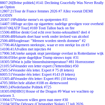
88
07:26
[Britse politiek] #141 Declining Gracefully Was Never Really
an Option
128
07:21
Tour de France femmes 2026 #7 Allez vooruit DEMI
GODIN
203
07:19
Politieke meme's en spotprenten #11
144
07:18
Hoge accijns op sigaretten: nadelige gevolgen voor overheid
81
07:06
[ATP Tour] #169 Tosti Tallon back on fire
155
06:48
Hoe denkt God echt over homo-seksualiteit? deel 4
185
06:48
Huisarts doet haar werk onder invloed van alcohol
25
06:48
Hoogleraar: "Mensen worden steeds dommer" #2
177
06:46
Algemeen steektopic, waar er een steekje los zit #3
141
06:41
Afvallen met injecties #4
179
06:34
Unieke aanpak stopt jarenlange overlast in Rotterdamse wijk
81
06:05
Het grote dagelijkse Trump nieuws topic #31
183
05:58
Wat is jullie binnenhuistemperatuur? #81 Horrorzomer
211
05:54
Verander een letter expert (7lettereditie) #50
25
05:54
Verander één letter. Expert # 75 (8 letters)
60
05:51
Verander één letter: Expert #143 (9 letters)
153
05:48
Verander één letter: Expert #91 (10 letters)
47
05:38
Het hele alfabet #108 en 4letterwoord
99
05:24
Nederlandse Politiek #725
183
05:09
[HBO] House of the Dragon #9 Waar we wachten op
seizoen 3.
139
04:57
Vrouwen willen geen man meer #30
231
04:50
The Odyssey (Christopher Nolan) 17 juli 2026