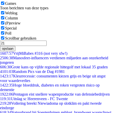
Games
Toon berichten van deze types
Weblog
Column
(P)review
Special
Poll
Scrollbar gebruiken
opslaan
16
07:57
VrijMiBabes #316 (not very sfw!)
25
06:38
Manosfeer-influencers verdienen miljarden aan onzekerheid
jongeren
6
06:30
Grote kans op vijfde regionale hittegolf met lokaal 35 graden
41
01:03
Random Pics van de Dag #1981
14
23:17
Kleurrecessie: consumenten kiezen grijs en beige uit angst
voor waardeverlies
14
22:35
Hoge bloeddruk, diabetes en roken vergroten risico op
dementie
19
22:06
Pentagon eist snellere wapenproductie van defensiebedrijven
1
19:31
Uitslag sc Heerenveen - FC Twente
2
19:28
Vollering breekt Niewiadoma op slotklim en pakt tweede
eindzege
6
18:34
Natuurbrand bij Soesterduinen geblust, brandweer waarschuwt