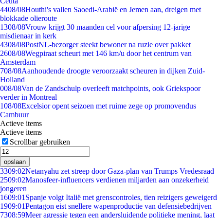
Ceuta
44
08/08
Houthi's vallen Saoedi-Arabië en Jemen aan, dreigen met
blokkade olieroute
13
08/08
Vrouw krijgt 30 maanden cel voor afpersing 12-jarige
misdienaar in kerk
43
08/08
PostNL-bezorger steekt bewoner na ruzie over pakket
26
08/08
Wegpiraat scheurt met 146 km/u door het centrum van
Amsterdam
7
08/08
Aanhoudende droogte veroorzaakt scheuren in dijken Zuid-
Holland
0
08/08
Van de Zandschulp overleeft matchpoints, ook Griekspoor
verder in Montreal
1
08/08
Excelsior opent seizoen met ruime zege op promovendus
Cambuur
Actieve items
Actieve items
Scrollbar gebruiken
opslaan
33
09:02
Netanyahu zet streep door Gaza-plan van Trumps Vredesraad
25
09:02
Manosfeer-influencers verdienen miljarden aan onzekerheid
jongeren
16
09:01
Spanje volgt Italië met grenscontroles, tien reizigers geweigerd
19
09:01
Pentagon eist snellere wapenproductie van defensiebedrijven
73
08:59
Meer agressie tegen een andersluidende politieke mening, laat