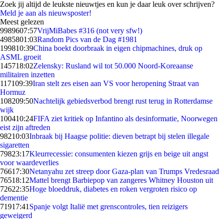
Zoek jij altijd de leukste nieuwtjes en kun je daar leuk over schrijven?
Meld je aan als nieuwsposter!
Meest gelezen
99896
07:57
VrijMiBabes #316 (not very sfw!)
49858
01:03
Random Pics van de Dag #1981
1998
10:39
China boekt doorbraak in eigen chipmachines, druk op
ASML groeit
1457
18:02
Zelensky: Rusland wil tot 50.000 Noord-Koreaanse
militairen inzetten
1171
09:39
Iran stelt zes eisen aan VS voor heropening Straat van
Hormuz
1082
09:50
Nachtelijk gebiedsverbod brengt rust terug in Rotterdamse
wijk
1004
10:24
FIFA ziet kritiek op Infantino als desinformatie, Noorwegen
eist zijn aftreden
982
10:03
Inbraak bij Haagse politie: dieven betrapt bij stelen illegale
sigaretten
798
23:17
Kleurrecessie: consumenten kiezen grijs en beige uit angst
voor waardeverlies
766
17:30
Netanyahu zet streep door Gaza-plan van Trumps Vredesraad
765
18:12
Mattel brengt Barbiepop van zangeres Whitney Houston uit
726
22:35
Hoge bloeddruk, diabetes en roken vergroten risico op
dementie
719
17:41
Spanje volgt Italië met grenscontroles, tien reizigers
geweigerd