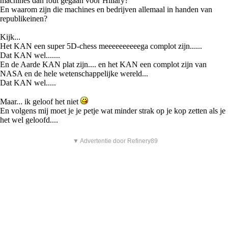
machines dan fout gegaan voor Hillary?
En waarom zijn die machines en bedrijven allemaal in handen van
republikeinen?
Kijk...
Het KAN een super 5D-chess meeeeeeeeeega complot zijn......
Dat KAN wel.......
En de Aarde KAN plat zijn.... en het KAN een complot zijn van
NASA en de hele wetenschappelijke wereld...
Dat KAN wel.....
Maar... ik geloof het niet
En volgens mij moet je je petje wat minder strak op je kop zetten als je
het wel geloofd....
▼ Advertentie door Refinery89