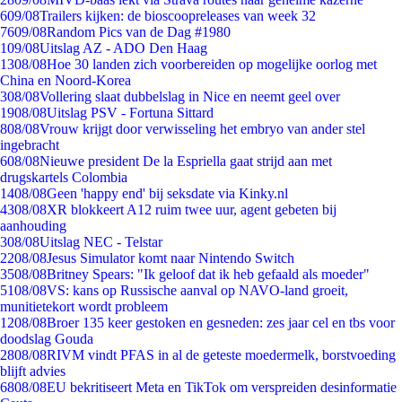
6
09/08
Trailers kijken: de bioscoopreleases van week 32
76
09/08
Random Pics van de Dag #1980
1
09/08
Uitslag AZ - ADO Den Haag
13
08/08
Hoe 30 landen zich voorbereiden op mogelijke oorlog met
China en Noord-Korea
3
08/08
Vollering slaat dubbelslag in Nice en neemt geel over
19
08/08
Uitslag PSV - Fortuna Sittard
8
08/08
Vrouw krijgt door verwisseling het embryo van ander stel
ingebracht
6
08/08
Nieuwe president De la Espriella gaat strijd aan met
drugskartels Colombia
14
08/08
Geen 'happy end' bij seksdate via Kinky.nl
43
08/08
XR blokkeert A12 ruim twee uur, agent gebeten bij
aanhouding
3
08/08
Uitslag NEC - Telstar
22
08/08
Jesus Simulator komt naar Nintendo Switch
35
08/08
Britney Spears: "Ik geloof dat ik heb gefaald als moeder"
51
08/08
VS: kans op Russische aanval op NAVO-land groeit,
munitietekort wordt probleem
12
08/08
Broer 135 keer gestoken en gesneden: zes jaar cel en tbs voor
doodslag Gouda
28
08/08
RIVM vindt PFAS in al de geteste moedermelk, borstvoeding
blijft advies
68
08/08
EU bekritiseert Meta en TikTok om verspreiden desinformatie