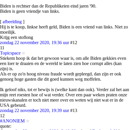
Biden is rechtser dan de Republikeien eind jaren '90.
Biden is geen vriendje van links.
[
afbeelding
]
Hij is te koop, linkse heeft geld, Biden is een vriend van links. Niet zo
moeilijk.
Krijg een stoflong
zondag 22 november 2020, 19:36 uur
#12
11
Topicspace
Stiekem hoop ik dat het gewoon waar is, om alle Biden gekkies even
een loer te draaien en de wereld te laten zien hoe corrupt alles (kan
zijn) is.
Als er op zo'n hoog niveau fraude wordt gepleegd, dan zijn er ook
genoeg hoge gasten die dit goed kunnen weg moffelen.
Ik geloof niks, tot er bewijs is (welke kant dan ook). Verder zal het aan
mijn reet roesten hoe of wat verder. Over een paar weken praten onze
nieuwskanalen er toch niet meer over en weten wij niet wat er in de
USA gebeurd.
zondag 22 november 2020, 19:39 uur
#13
12
#ANONIEM
quote: