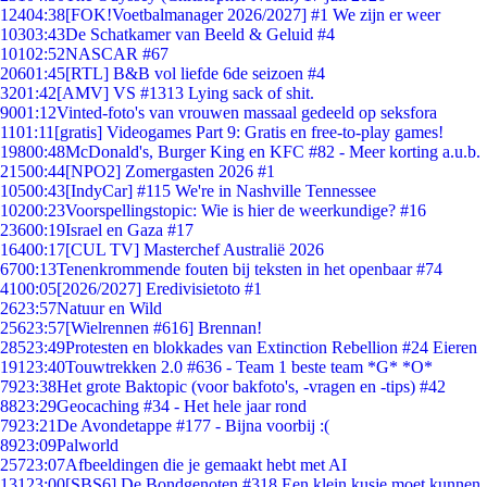
124
04:38
[FOK!Voetbalmanager 2026/2027] #1 We zijn er weer
103
03:43
De Schatkamer van Beeld & Geluid #4
101
02:52
NASCAR #67
206
01:45
[RTL] B&B vol liefde 6de seizoen #4
32
01:42
[AMV] VS #1313 Lying sack of shit.
90
01:12
Vinted-foto's van vrouwen massaal gedeeld op seksfora
11
01:11
[gratis] Videogames Part 9: Gratis en free-to-play games!
198
00:48
McDonald's, Burger King en KFC #82 - Meer korting a.u.b.
215
00:44
[NPO2] Zomergasten 2026 #1
105
00:43
[IndyCar] #115 We're in Nashville Tennessee
102
00:23
Voorspellingstopic: Wie is hier de weerkundige? #16
236
00:19
Israel en Gaza #17
164
00:17
[CUL TV] Masterchef Australië 2026
67
00:13
Tenenkrommende fouten bij teksten in het openbaar #74
41
00:05
[2026/2027] Eredivisietoto #1
26
23:57
Natuur en Wild
256
23:57
[Wielrennen #616] Brennan!
285
23:49
Protesten en blokkades van Extinction Rebellion #24 Eieren
191
23:40
Touwtrekken 2.0 #636 - Team 1 beste team *G* *O*
79
23:38
Het grote Baktopic (voor bakfoto's, -vragen en -tips) #42
88
23:29
Geocaching #34 - Het hele jaar rond
79
23:21
De Avondetappe #177 - Bijna voorbij :(
89
23:09
Palworld
257
23:07
Afbeeldingen die je gemaakt hebt met AI
131
23:00
[SBS6] De Bondgenoten #318 Een klein kusje moet kunnen