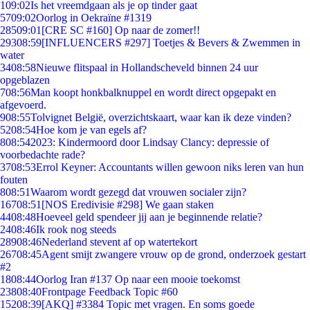
1
09:02
Is het vreemdgaan als je op tinder gaat
57
09:02
Oorlog in Oekraïne #1319
285
09:01
[CRE SC #160] Op naar de zomer!!
293
08:59
[INFLUENCERS #297] Toetjes & Bevers & Zwemmen in
water
34
08:58
Nieuwe flitspaal in Hollandscheveld binnen 24 uur
opgeblazen
7
08:56
Man koopt honkbalknuppel en wordt direct opgepakt en
afgevoerd.
9
08:55
Tolvignet België, overzichtskaart, waar kan ik deze vinden?
52
08:54
Hoe kom je van egels af?
8
08:54
2023: Kindermoord door Lindsay Clancy: depressie of
voorbedachte rade?
37
08:53
Errol Keyner: Accountants willen gewoon niks leren van hun
fouten
8
08:51
Waarom wordt gezegd dat vrouwen socialer zijn?
167
08:51
[NOS Eredivisie #298] We gaan staken
44
08:48
Hoeveel geld spendeer jij aan je beginnende relatie?
24
08:46
Ik rook nog steeds
289
08:46
Nederland stevent af op watertekort
267
08:45
Agent smijt zwangere vrouw op de grond, onderzoek gestart
#2
18
08:44
Oorlog Iran #137 Op naar een mooie toekomst
238
08:40
Frontpage Feedback Topic #60
152
08:39
[AKQ] #3384 Topic met vragen. En soms goede