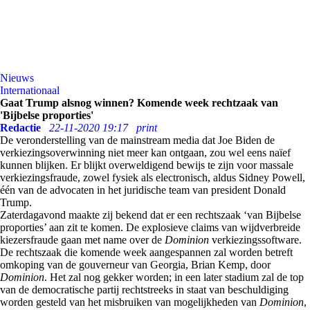
Nieuws
Internationaal
Gaat Trump alsnog winnen? Komende week rechtzaak van
'Bijbelse proporties'
Redactie
22-11-2020 19:17
print
De veronderstelling van de mainstream media dat Joe Biden de
verkiezingsoverwinning niet meer kan ontgaan, zou wel eens naïef
kunnen blijken. Er blijkt overweldigend bewijs te zijn voor massale
verkiezingsfraude, zowel fysiek als electronisch, aldus Sidney Powell,
één van de advocaten in het juridische team van president Donald
Trump.
Zaterdagavond maakte zij bekend dat er een rechtszaak ‘van Bijbelse
proporties’ aan zit te komen. De explosieve claims van wijdverbreide
kiezersfraude gaan met name over de
Dominion
verkiezingssoftware.
De rechtszaak die komende week aangespannen zal worden betreft
omkoping van de gouverneur van Georgia, Brian Kemp, door
Dominion
. Het zal nog gekker worden; in een later stadium zal de top
van de democratische partij rechtstreeks in staat van beschuldiging
worden gesteld van het misbruiken van mogelijkheden van
Dominion
,