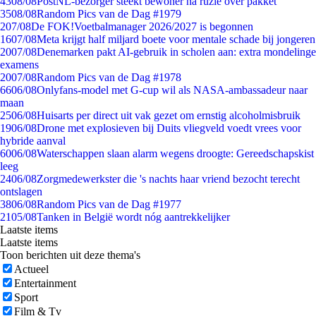
43
08/08
PostNL-bezorger steekt bewoner na ruzie over pakket
35
08/08
Random Pics van de Dag #1979
2
07/08
De FOK!Voetbalmanager 2026/2027 is begonnen
16
07/08
Meta krijgt half miljard boete voor mentale schade bij jongeren
20
07/08
Denemarken pakt AI-gebruik in scholen aan: extra mondelinge
examens
20
07/08
Random Pics van de Dag #1978
66
06/08
Onlyfans-model met G-cup wil als NASA-ambassadeur naar
maan
25
06/08
Huisarts per direct uit vak gezet om ernstig alcoholmisbruik
19
06/08
Drone met explosieven bij Duits vliegveld voedt vrees voor
hybride aanval
60
06/08
Waterschappen slaan alarm wegens droogte: Gereedschapskist
leeg
24
06/08
Zorgmedewerkster die 's nachts haar vriend bezocht terecht
ontslagen
38
06/08
Random Pics van de Dag #1977
21
05/08
Tanken in België wordt nóg aantrekkelijker
Laatste items
Laatste items
Toon berichten uit deze thema's
Actueel
Entertainment
Sport
Film & Tv