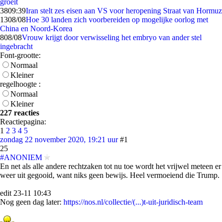
groeit
38
09:39
Iran stelt zes eisen aan VS voor heropening Straat van Hormuz
13
08/08
Hoe 30 landen zich voorbereiden op mogelijke oorlog met
China en Noord-Korea
8
08/08
Vrouw krijgt door verwisseling het embryo van ander stel
ingebracht
Font-grootte:
Normaal
Kleiner
regelhoogte :
Normaal
Kleiner
227 reacties
Reactiepagina:
1
2
3
4
5
zondag 22 november 2020, 19:21 uur
#1
25
#ANONIEM
En net als alle andere rechtzaken tot nu toe wordt het vrijwel meteen er
weer uit gegooid, want niks geen bewijs. Heel vermoeiend die Trump.
edit 23-11 10:43
Nog geen dag later:
https://nos.nl/collectie/(...)t-uit-juridisch-team