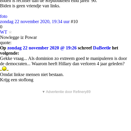
Biden is rechtser dan de Republikeien eind jaren '90.
Biden is geen vriendje van links.
foto
zondag 22 november 2020, 19:34 uur
#10
0
WT
Nowlegge iz Powar
quote:
Op
zondag 22 november 2020 @ 19:26
schreef
DaBeetle
het
volgende:
Gekke vraag... Als dominion zo extreem goed te manipuleren is door
de democraten... Waarom heeft Hillary dan verloren 4 jaar geleden?
Omdat linkse mensen niet bestaan.
Krijg een stoflong
▼ Advertentie door Refinery89