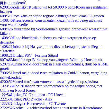
jij je intimideren?
62
08:56
Zelensky: Rusland wil tot 50.000 Noord-Koreaanse militairen
inzetten
6
08:51
Grote kans op vijfde regionale hittegolf met lokaal 35 graden
14
08:46
Kleurrecessie: consumenten kiezen grijs en beige uit angst
voor waardeverlies
6
08:42
Natuurbrand bij Soesterduinen geblust, brandweer waarschuwt
kijkers
14
08:30
Hoge bloeddruk, diabetes en roken vergroten risico op
dementie
14
08:21
Inbraak bij Haagse politie: dieven betrapt bij stelen illegale
sigaretten
19
08:21
Uitslag PSV - Fortuna Sittard
8
07:46
Mattel brengt Barbiepop van zangeres Whitney Houston uit
52
07:19
China boekt doorbraak in eigen chipmachines, druk op ASML
groeit
79
06:51
Israël meldt dood twee militairen in Zuid-Libanon, vergelding
aangekondigd
42
00:52
Vinted-foto's van vrouwen massaal gedeeld op seksfora
13
23:56
Hoe 30 landen zich voorbereiden op mogelijke oorlog met
China en Noord-Korea
1
22:54
Uitslag FC Groningen - FC Utrecht
2
22:53
Uitslag PEC Zwolle - Ajax
1
22:52
Uitslag sc Heerenveen - FC Twente
27
22:52
Nachtelijk gebiedsverbod brengt rust terug in Rotterdamse