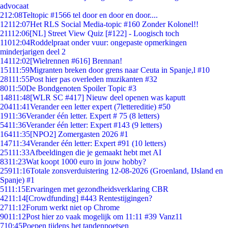
advocaat
2
12:08
Teltopic #1566 tel door en door en door....
121
12:07
Het RLS Social Media-topic #160 Zonder Kolonel!!
211
12:06
[NL] Street View Quiz [#122] - Loogisch toch
110
12:04
Roddelpraat onder vuur: ongepaste opmerkingen
minderjarigen deel 2
141
12:02
[Wielrennen #616] Brennan!
151
11:59
Migranten breken door grens naar Ceuta in Spanje,l #10
281
11:55
Post hier pas overleden muzikanten #32
80
11:50
De Bondgenoten Spoiler Topic #3
148
11:48
[WLR SC #417] Nieuw deel openen was kaputt
204
11:41
Verander een letter expert (7lettereditie) #50
19
11:36
Verander één letter. Expert # 75 (8 letters)
54
11:36
Verander één letter: Expert #143 (9 letters)
164
11:35
[NPO2] Zomergasten 2026 #1
147
11:34
Verander één letter: Expert #91 (10 letters)
251
11:33
Afbeeldingen die je gemaakt hebt met AI
83
11:23
Wat koopt 1000 euro in jouw hobby?
259
11:16
Totale zonsverduistering 12-08-2026 (Groenland, IJsland en
Spanje) #1
51
11:15
Ervaringen met gezondheidsverklaring CBR
42
11:14
[Crowdfunding] #443 Rentestijgingen?
27
11:12
Forum werkt niet op Chrome
90
11:12
Post hier zo vaak mogelijk om 11:11 #39 Vanz11
7
10:45
Poepen tijdens het tandenpoetsen