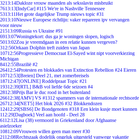
32
13:14
Dakloze vrouw maanden als seksslavin misbruikt
76
13:13
[IndyCar] #115 We're in Nashville Tennessee
53
13:11
Het grote dagelijkse Trump nieuws topic #31
20
13:10
Nieuwe Europese richtlijn: vaker repareren ipv vervangen
voor nieuw
215
13:09
Russia vs Ukraine #91
69
13:07
Woningtekort: dus ga je woningen slopen, logisch
50
13:02
Zou je vreemdgaan in een relatie kunnen vergeven?
3
12:56
Orkaan Dolphin treft zuiden van Japan
107
12:56
Progressieve Democraat El-Sayed wint nipt voorverkiezing
Michigan
84
12:55
Brazilië #2
264
12:54
Protesten en blokkades van Extinction Rebellion #24 Eieren
107
12:53
[Breien] Deel 21, met zomerbreisels
187
12:47
[ONLINE] Roddelpraat Topic #21
193
12:39
[RTL] B&B vol liefde 6de seizoen #4
28
12:38
Prijs Bar le duc rood in het buitenland
266
12:38
[AMV] VS #1312 spammers van de internationale rechtsorde
267
12:34
[NET5] Het blok 2026 #32 Blokkendozen
124
12:29
[SBS6] De Bondgenoten #318 Een klein kusje moet kunnen
1
12:29
[Dagboek] Veel aan hoofd - Deel 28
61
12:12
Lisa (38) vermoord in Griekenland door Afghaanse
asielzoeker
108
12:09
Vrouwen willen geen man meer #30
21
12:08
Rechtszaak dodelijk ongeluk uitgesteld vanwege vakantie