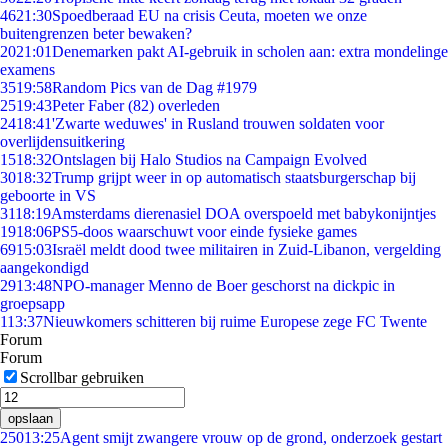
46
21:30
Spoedberaad EU na crisis Ceuta, moeten we onze
buitengrenzen beter bewaken?
20
21:01
Denemarken pakt AI-gebruik in scholen aan: extra mondelinge
examens
35
19:58
Random Pics van de Dag #1979
25
19:43
Peter Faber (82) overleden
24
18:41
'Zwarte weduwes' in Rusland trouwen soldaten voor
overlijdensuitkering
15
18:32
Ontslagen bij Halo Studios na Campaign Evolved
30
18:32
Trump grijpt weer in op automatisch staatsburgerschap bij
geboorte in VS
31
18:19
Amsterdams dierenasiel DOA overspoeld met babykonijntjes
19
18:06
PS5-doos waarschuwt voor einde fysieke games
69
15:03
Israël meldt dood twee militairen in Zuid-Libanon, vergelding
aangekondigd
29
13:48
NPO-manager Menno de Boer geschorst na dickpic in
groepsapp
1
13:37
Nieuwkomers schitteren bij ruime Europese zege FC Twente
Forum
Forum
Scrollbar gebruiken
opslaan
250
13:25
Agent smijt zwangere vrouw op de grond, onderzoek gestart