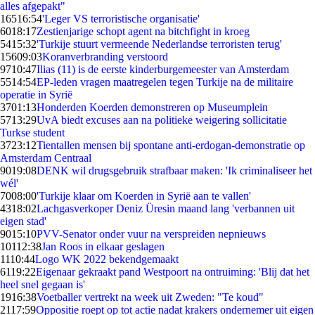
alles afgepakt"
165
16:54
'Leger VS terroristische organisatie'
60
18:17
Zestienjarige schopt agent na bitchfight in kroeg
54
15:32
'Turkije stuurt vermeende Nederlandse terroristen terug'
156
09:03
Koranverbranding verstoord
97
10:47
Ilias (11) is de eerste kinderburgemeester van Amsterdam
55
14:54
EP-leden vragen maatregelen tegen Turkije na de militaire
operatie in Syrië
37
01:13
Honderden Koerden demonstreren op Museumplein
57
13:29
UvA biedt excuses aan na politieke weigering sollicitatie
Turkse student
37
23:12
Tientallen mensen bij spontane anti-erdogan-demonstratie op
Amsterdam Centraal
90
19:08
DENK wil drugsgebruik strafbaar maken: 'Ik criminaliseer het
wél'
70
08:00
'Turkije klaar om Koerden in Syrië aan te vallen'
43
18:02
Lachgasverkoper Deniz Üresin maand lang 'verbannen uit
eigen stad'
90
15:10
PVV-Senator onder vuur na verspreiden nepnieuws
101
12:38
Jan Roos in elkaar geslagen
11
10:44
Logo WK 2022 bekendgemaakt
61
19:22
Eigenaar gekraakt pand Westpoort na ontruiming: 'Blij dat het
heel snel gegaan is'
19
16:38
Voetballer vertrekt na week uit Zweden: "Te koud"
21
17:59
Oppositie roept op tot actie nadat krakers ondernemer uit eigen