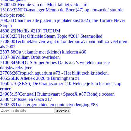
260
09:06
Hennie van der Most failliet verklaard
151
08:33
NPO-manager Menno de Boer (47) op non-actief stuurde
dick-pic rond
7
08:31
Draai hier alle platen in je platenkast #32 (The Torture Never
Stops)
46
08:29
[Netflix #210] TUDUM
124
08:23
[Het Officiële Steam Topic #201] Steamrolled
77
08:00
Techniekles verdwijnt uit onderbouw: maar half zo veel uren
als 2007
25
07:58
Op vakantie met (kleine) kinderen #30
18
07:39
William Orbit overleden
71
06:34
MODUS Super Series Darts #2: 's werelds mooiste
dartskweekvijver
277
06:26
Tropisch aquarium #73 - Het blijft toch kriebelen.
4
05:26
EK Atletiek 2026 te Birmingham #1
195
05:16
[SBS6] De Oranjezomer #10 Helene je kan het niet stop
ermee
249
05:15
[Centraal] Ruimtevaart / SpaceX #87 Rondje oceaan
233
04:34
Israel en Gaza #17
30
02:39
Transfergeruchten en contractverlenging #83