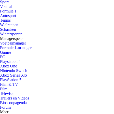
Sport
Voetbal
Formule 1
Autosport
Tennis
Wielrennen
Schaatsen
Wintersporten
Managerspelen
Voetbalmanager
Formule 1-manager
Games
PC
Playstation 4
Xbox One
Nintendo Switch
Xbox Series X|S
PlayStation 5
Film & TV
Film
Televisie
Trailers en Videos
Bioscoopagenda
Forum
Meer