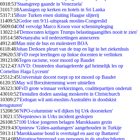
69
18:53
'Staatsgreep gaande in Venezuela'
310
17:18
Aanslagen op kerken en hotels in Sri Lanka
53
17:15
Boze Turken eisen sluiting Haagse slijterij
114
09:52
Gedoe om 9/11-uitspraak moslim-Congreslid
56
09:04
OM vervolgt Marco Kroon voor schennispleging
130
22:14
'Democraten krijgen Trumps belastingaangiftes nooit te zien'
105
14:58
Netanyahu wil nederzettingen annexeren
49
12:40
Man mist de bus en molesteert BOA
61
18:48
Johan Derksen pleurt van de trap en ligt in het ziekenhuis
296
20:53
FvD roept leerlingen op linkse docenten te verlinken
391
23:06
Tegen racisme, voor moord op Baudet
32
12:43
'AIVD: Omstreden shariageleerde gaf heimelijk les op
Cornelius Haga Lyceum'
255
12:45
Universitair docent roept op tot moord op Baudet
61
20:35
May wil Brexitstemming weer uitstellen
363
23:30
FvD grote winnaar verkiezingen, coalitiepartijen onderuit
430
10:52
Tientallen doden aanslag moskeeën in Christchurch
103
09:27
'Erdogan wil anti-moslim-Australiërs in doodskist
terugsturen'
152
08:56
'NPO-columniste wil dijken bij Urk doorsteken'
130
21:15
Nepnieuws in Urks incident geslopen
261
08:57
100 Urkse jongeren belagen Marokkaans gezin
29
19:43
Opnieuw 'Gülen-aanhangers' aangehouden in Turkije
59
13:11
'Marokkaanse bond is overtuigd en aast op Ihattaren'
78
14:08
Migratieachtergrond van personen in de strafrechtketen