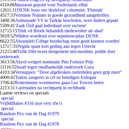
41
10:06
Mazraoui gepolst voor Nederlands elftal
126
11:11
DENK boos om 'denkfout' columnist: 'Flutstuk'
45
17:33
Vermiste Nsimire in goede gezondheid aangetroffen
34
00:36
Ambassade VS in Turkije beschoten, twee daders gepakt
55
09:41
'Zaak Özil gaat inderdaad over racisme'
127
15:15
'Dirk vd Broek behandelt medewerker als slaaf'
56
19:52
Wilders woedend over nepnieuwsplan DENK
66
22:55
Aboutaleb:'Giftige boodschap moet geuit kunnen worden'
127
17:31
Pegida spant kort geding aan tegen Utrecht
212
15:40
Tofik Dibi tweet dreigement niet-moslims: politie doet
onderzoek
36
13:56
Akyol weigert nominatie Pim Fortuyn Prijs
111
16:52
Israël tegen onafhankelijk onderzoek Gaza
41
03:34
Verstappen: "Door afgebroken onderdelen geen grip meer"
40
00:42
Turkse zangeres in cel na beledigen Erdogan
37
06:42
Rotterdamse woontorens gaan Lee Towers heten
22
13:31
3 arrestaties na vechtpartij in rechtbank
Laatste reviews en specials
special
VrijMiBabes #316 (not very sfw!)
special
Random Pics van de Dag #1979
special
Random Pics van de Dag #1978