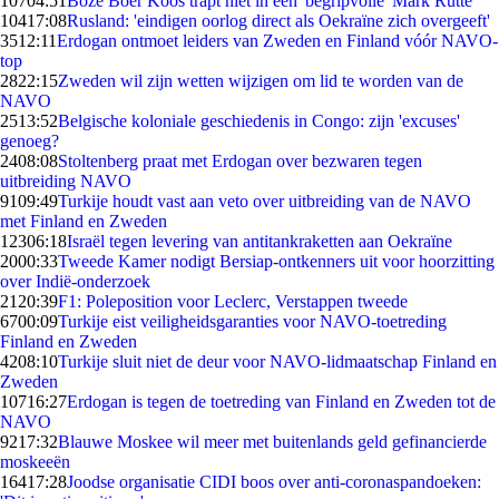
107
04:51
Boze Boer Koos trapt niet in een 'begripvolle' Mark Rutte
104
17:08
Rusland: 'eindigen oorlog direct als Oekraïne zich overgeeft'
35
12:11
Erdogan ontmoet leiders van Zweden en Finland vóór NAVO-
top
28
22:15
Zweden wil zijn wetten wijzigen om lid te worden van de
NAVO
25
13:52
Belgische koloniale geschiedenis in Congo: zijn 'excuses'
genoeg?
24
08:08
Stoltenberg praat met Erdogan over bezwaren tegen
uitbreiding NAVO
91
09:49
Turkije houdt vast aan veto over uitbreiding van de NAVO
met Finland en Zweden
123
06:18
Israël tegen levering van antitankraketten aan Oekraïne
20
00:33
Tweede Kamer nodigt Bersiap-ontkenners uit voor hoorzitting
over Indië-onderzoek
21
20:39
F1: Poleposition voor Leclerc, Verstappen tweede
67
00:09
Turkije eist veiligheidsgaranties voor NAVO-toetreding
Finland en Zweden
42
08:10
Turkije sluit niet de deur voor NAVO-lidmaatschap Finland en
Zweden
107
16:27
Erdogan is tegen de toetreding van Finland en Zweden tot de
NAVO
92
17:32
Blauwe Moskee wil meer met buitenlands geld gefinancierde
moskeeën
164
17:28
Joodse organisatie CIDI boos over anti-coronaspandoeken: