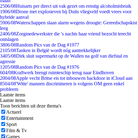
maan
25
06/08
Huisarts per direct uit vak gezet om ernstig alcoholmisbruik
19
06/08
Drone met explosieven bij Duits vliegveld voedt vrees voor
hybride aanval
59
06/08
Waterschappen slaan alarm wegens droogte: Gereedschapskist
leeg
24
06/08
Zorgmedewerkster die 's nachts haar vriend bezocht terecht
ontslagen
38
06/08
Random Pics van de Dag #1977
21
05/08
Tanken in België wordt nóg aantrekkelijker
34
05/08
Dirk sluit supermarkt op de Wallen na golf van diefstal en
agressie
12
05/08
Random Pics van de Dag #1976
6
04/08
Kraftwerk brengt ruimteschip terug naar Eindhoven
20
04/08
Apple vecht Britse eis tot inbouwen backdoor in iCloud aan
85
04/08
'Witte' mannen discrimineren is volgens OM geen enkel
probleem
Laatste items
Laatste items
Toon berichten uit deze thema's
Actueel
Entertainment
Sport
Film & Tv
Games