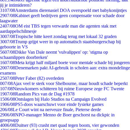
jij je intimideren?
31
07/08
Amsterdams dierenasiel DOA overspoeld met babykonijntjes
29
07/08
Kabinet geeft bedrijven geen compensatie voor schade door
laagwater
24
07/08
OM eist TBS tegen verwarde man die agenten stak met
aardappelschilmesje
30
07/08
Tropische hitte keert zondag terug met lokaal 32 graden
30
07/08
Trump grijpt weer in op automatisch staatsburgerschap bij
geboorte in VS
56
07/08
Dikke Van Dale neemt 'vulvalippen' op: 'stigma op
schaamlippen doorbreken'
16
07/08
Meta krijgt half miljard boete voor mentale schade bij jongeren
20
07/08
Denemarken pakt AI-gebruik in scholen aan: extra mondelinge
examens
25
07/08
Peter Faber (82) overleden
0
07/08
Ajax veel te sterk voor Shelbourne, maar houdt schade beperkt
1
07/08
Nieuwkomers schitteren bij ruime Europese zege FC Twente
19
07/08
Random Pics van de Dag #1978
15
06/08
Ontslagen bij Halo Studios na Campaign Evolved
19
06/08
PS5-doos waarschuwt voor einde fysieke games
2
06/08
Le Court wint na nerveuze finale, Pieterse derde
29
06/08
NPO-manager Menno de Boer geschorst na dickpic in
groepsapp
40
06/08
Duitser (93) crasht met quad tegen boom, vier gewonden