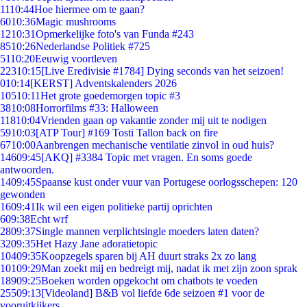
11
10:44
Hoe hiermee om te gaan?
60
10:36
Magic mushrooms
12
10:31
Opmerkelijke foto's van Funda #243
85
10:26
Nederlandse Politiek #725
51
10:20
Eeuwig voortleven
223
10:15
[Live Eredivisie #1784] Dying seconds van het seizoen!
0
10:14
[KERST] Adventskalenders 2026
105
10:11
Het grote goedemorgen topic #3
38
10:08
Horrorfilms #33: Halloween
118
10:04
Vrienden gaan op vakantie zonder mij uit te nodigen
59
10:03
[ATP Tour] #169 Tosti Tallon back on fire
67
10:00
Aanbrengen mechanische ventilatie zinvol in oud huis?
146
09:45
[AKQ] #3384 Topic met vragen. En soms goede
antwoorden.
14
09:45
Spaanse kust onder vuur van Portugese oorlogsschepen: 120
gewonden
16
09:41
Ik wil een eigen politieke partij oprichten
6
09:38
Echt wrf
28
09:37
Single mannen verplichtsingle moeders laten daten?
32
09:35
Het Hazy Jane adoratietopic
104
09:35
Koopzegels sparen bij AH duurt straks 2x zo lang
101
09:29
Man zoekt mij en bedreigt mij, nadat ik met zijn zoon sprak
189
09:25
Boeken worden opgekocht om chatbots te voeden
255
09:13
[Videoland] B&B vol liefde 6de seizoen #1 voor de
vooruitkijkers