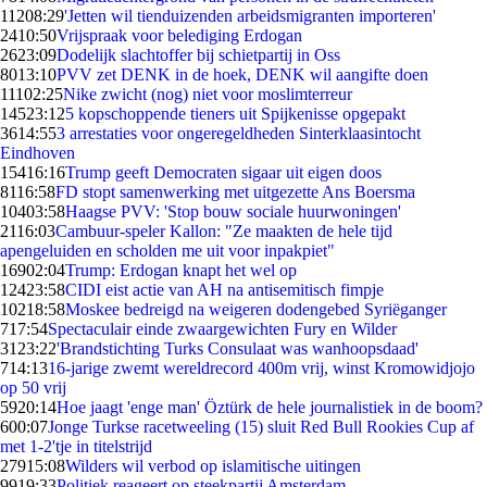
112
08:29
'Jetten wil tienduizenden arbeidsmigranten importeren'
24
10:50
Vrijspraak voor belediging Erdogan
26
23:09
Dodelijk slachtoffer bij schietpartij in Oss
80
13:10
PVV zet DENK in de hoek, DENK wil aangifte doen
111
02:25
Nike zwicht (nog) niet voor moslimterreur
145
23:12
5 kopschoppende tieners uit Spijkenisse opgepakt
36
14:55
3 arrestaties voor ongeregeldheden Sinterklaasintocht
Eindhoven
154
16:16
Trump geeft Democraten sigaar uit eigen doos
81
16:58
FD stopt samenwerking met uitgezette Ans Boersma
104
03:58
Haagse PVV: 'Stop bouw sociale huurwoningen'
21
16:03
Cambuur-speler Kallon: "Ze maakten de hele tijd
apengeluiden en scholden me uit voor inpakpiet"
169
02:04
Trump: Erdogan knapt het wel op
124
23:58
CIDI eist actie van AH na antisemitisch fimpje
102
18:58
Moskee bedreigd na weigeren dodengebed Syriëganger
7
17:54
Spectaculair einde zwaargewichten Fury en Wilder
31
23:22
'Brandstichting Turks Consulaat was wanhoopsdaad'
7
14:13
16-jarige zwemt wereldrecord 400m vrij, winst Kromowidjojo
op 50 vrij
59
20:14
Hoe jaagt 'enge man' Öztürk de hele journalistiek in de boom?
6
00:07
Jonge Turkse racetweeling (15) sluit Red Bull Rookies Cup af
met 1-2'tje in titelstrijd
279
15:08
Wilders wil verbod op islamitische uitingen
99
19:33
Politiek reageert op steekpartij Amsterdam