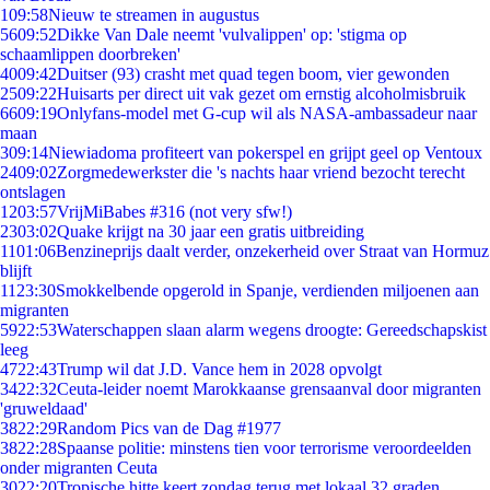
1
09:58
Nieuw te streamen in augustus
56
09:52
Dikke Van Dale neemt 'vulvalippen' op: 'stigma op
schaamlippen doorbreken'
40
09:42
Duitser (93) crasht met quad tegen boom, vier gewonden
25
09:22
Huisarts per direct uit vak gezet om ernstig alcoholmisbruik
66
09:19
Onlyfans-model met G-cup wil als NASA-ambassadeur naar
maan
3
09:14
Niewiadoma profiteert van pokerspel en grijpt geel op Ventoux
24
09:02
Zorgmedewerkster die 's nachts haar vriend bezocht terecht
ontslagen
12
03:57
VrijMiBabes #316 (not very sfw!)
23
03:02
Quake krijgt na 30 jaar een gratis uitbreiding
11
01:06
Benzineprijs daalt verder, onzekerheid over Straat van Hormuz
blijft
11
23:30
Smokkelbende opgerold in Spanje, verdienden miljoenen aan
migranten
59
22:53
Waterschappen slaan alarm wegens droogte: Gereedschapskist
leeg
47
22:43
Trump wil dat J.D. Vance hem in 2028 opvolgt
34
22:32
Ceuta-leider noemt Marokkaanse grensaanval door migranten
'gruweldaad'
38
22:29
Random Pics van de Dag #1977
38
22:28
Spaanse politie: minstens tien voor terrorisme veroordeelden
onder migranten Ceuta
30
22:20
Tropische hitte keert zondag terug met lokaal 32 graden