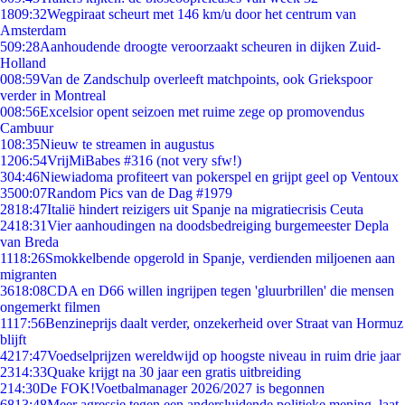
18
09:32
Wegpiraat scheurt met 146 km/u door het centrum van
Amsterdam
5
09:28
Aanhoudende droogte veroorzaakt scheuren in dijken Zuid-
Holland
0
08:59
Van de Zandschulp overleeft matchpoints, ook Griekspoor
verder in Montreal
0
08:56
Excelsior opent seizoen met ruime zege op promovendus
Cambuur
1
08:35
Nieuw te streamen in augustus
12
06:54
VrijMiBabes #316 (not very sfw!)
3
04:46
Niewiadoma profiteert van pokerspel en grijpt geel op Ventoux
35
00:07
Random Pics van de Dag #1979
28
18:47
Italië hindert reizigers uit Spanje na migratiecrisis Ceuta
24
18:31
Vier aanhoudingen na doodsbedreiging burgemeester Depla
van Breda
11
18:26
Smokkelbende opgerold in Spanje, verdienden miljoenen aan
migranten
36
18:08
CDA en D66 willen ingrijpen tegen 'gluurbrillen' die mensen
ongemerkt filmen
11
17:56
Benzineprijs daalt verder, onzekerheid over Straat van Hormuz
blijft
42
17:47
Voedselprijzen wereldwijd op hoogste niveau in ruim drie jaar
23
14:33
Quake krijgt na 30 jaar een gratis uitbreiding
2
14:30
De FOK!Voetbalmanager 2026/2027 is begonnen
68
13:48
Meer agressie tegen een andersluidende politieke mening, laat