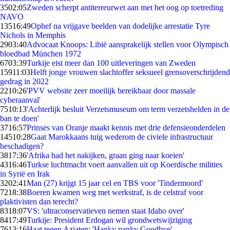
35
02:05
Zweden scherpt antiterreurwet aan met het oog op toetreding
NAVO
135
16:49
Ophef na vrijgave beelden van dodelijke arrestatie Tyre
Nichols in Memphis
29
03:40
Advocaat Knoops: Libië aansprakelijk stellen voor Olympisch
bloedbad München 1972
67
03:39
Turkije eist meer dan 100 uitleveringen van Zweden
159
11:03
Helft jonge vrouwen slachtoffer seksueel grensoverschrijdend
gedrag in 2022
22
10:26
'PVV website zeer moeilijk bereikbaar door massale
cyberaanval'
75
10:13
'Achterlijk besluit Verzetsmuseum om term verzetshelden in de
ban te doen'
37
16:57
Prinses van Oranje maakt kennis met drie defensieonderdelen
145
10:28
Gaat Marokkaans tuig wederom de civiele infrastructuur
beschadigen?
38
17:36
'Afrika had het nakijken, graan ging naar koeien'
43
16:46
Turkse luchtmacht voert aanvallen uit op Koerdische milities
in Syrië en Irak
32
02:41
Man (27) krijgt 15 jaar cel en TBS voor 'Tindermoord'
72
18:38
Boeren kwamen weg met werkstraf, is de celstraf voor
plaktivisten dan terecht?
83
18:07
VS: 'ultraconservatieven nemen staat Idaho over'
84
17:49
Turkije: President Erdogan wil grondwetswijziging
76
13:16
Haat tegen Aziaten: 'Hanky panky Goodbye'