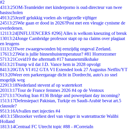
#2
43
13:25
OM-Teamleider met kinderporno is oud-directeur van twee
basisscholen
49
13:25
Jezelf gelukkig voelen als vrijgezelle vijftiger
245
13:25
Wie gaan er dood in 2026?Post met een vleugje cynisme de
overledenen.
121
13:24
[INFLUENCERS #296] Alles is welkom kneuzing of breuk
130
13:24
Jonge Cambridge professor stapt op na claims over plagiaat
en leugens
11
13:23
Twee zwaargewonden bij eenzijdig ongeval Zeeland.
176
13:23
Wat is jullie binnenhuistemperatuur? #81 Horrorzomer
57
13:21
Covid19 the aftermath #17 bananenmilkshake
65
13:21
Trump wil dat J.D. Vance hem in 2028 opvolgt
84
13:20
GTA VI #12 GTA VI Extended look 27 Augustus Netflix/YT
9
13:20
Weer een parkeergarage dicht in Dordrecht, auto's zo snel
mogelijk weg
229
13:18
Nederland stevent af op watertekort
203
13:17
Tour de France femmes 2026 #4 op de Ventoux
237
13:17
Oorlog Iran #136 Bridge and powerplant day incoming?
15
13:17
Defensiepact Pakistan, Turkije en Saudi-Arabië bevat art.5
clausule?
95
13:16
Afvallen met injecties #4
40
13:15
Bezoeker verliest deel van vinger in waterattractie Walibi
Holland
18
13:14
Centraal FC Utrecht topic #88 - #CorreiaIn