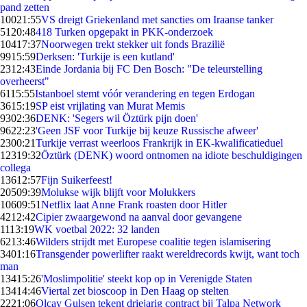
pand zetten
100
21:55
VS dreigt Griekenland met sancties om Iraanse tanker
51
20:48
418 Turken opgepakt in PKK-onderzoek
104
17:37
Noorwegen trekt stekker uit fonds Brazilië
99
15:59
Derksen: 'Turkije is een kutland'
23
12:43
Einde Jordania bij FC Den Bosch: "De teleurstelling
overheerst"
61
15:55
Istanboel stemt vóór verandering en tegen Erdogan
36
15:19
SP eist vrijlating van Murat Memis
93
02:36
DENK: 'Segers wil Öztürk pijn doen'
96
22:23
'Geen JSF voor Turkije bij keuze Russische afweer'
23
00:21
Turkije verrast weerloos Frankrijk in EK-kwalificatieduel
123
19:32
Öztürk (DENK) woord ontnomen na idiote beschuldigingen
collega
136
12:57
Fijn Suikerfeest!
205
09:39
Molukse wijk blijft voor Molukkers
106
09:51
Netflix laat Anne Frank roasten door Hitler
42
12:42
Cipier zwaargewond na aanval door gevangene
11
13:19
WK voetbal 2022: 32 landen
62
13:46
Wilders strijdt met Europese coalitie tegen islamisering
34
01:16
Transgender powerlifter raakt wereldrecords kwijt, want toch
man
134
15:26
'Moslimpolitie' steekt kop op in Verenigde Staten
134
14:46
Viertal zet bioscoop in Den Haag op stelten
22
21:06
Olcay Gulsen tekent driejarig contract bij Talpa Network