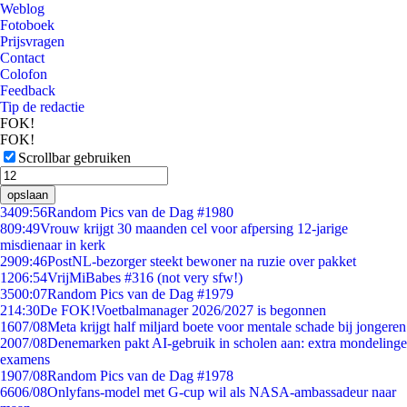
Weblog
Fotoboek
Prijsvragen
Contact
Colofon
Feedback
Tip de redactie
FOK!
FOK!
Scrollbar gebruiken
opslaan
34
09:56
Random Pics van de Dag #1980
8
09:49
Vrouw krijgt 30 maanden cel voor afpersing 12-jarige
misdienaar in kerk
29
09:46
PostNL-bezorger steekt bewoner na ruzie over pakket
12
06:54
VrijMiBabes #316 (not very sfw!)
35
00:07
Random Pics van de Dag #1979
2
14:30
De FOK!Voetbalmanager 2026/2027 is begonnen
16
07/08
Meta krijgt half miljard boete voor mentale schade bij jongeren
20
07/08
Denemarken pakt AI-gebruik in scholen aan: extra mondelinge
examens
19
07/08
Random Pics van de Dag #1978
66
06/08
Onlyfans-model met G-cup wil als NASA-ambassadeur naar