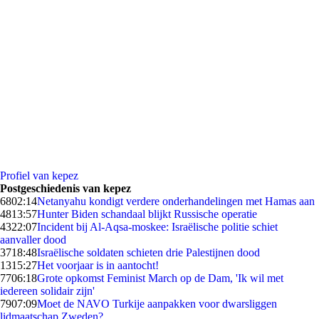
Profiel van kepez
Postgeschiedenis van kepez
68
02:14
Netanyahu kondigt verdere onderhandelingen met Hamas aan
48
13:57
Hunter Biden schandaal blijkt Russische operatie
43
22:07
Incident bij Al-Aqsa-moskee: Israëlische politie schiet
aanvaller dood
37
18:48
Israëlische soldaten schieten drie Palestijnen dood
13
15:27
Het voorjaar is in aantocht!
77
06:18
Grote opkomst Feminist March op de Dam, 'Ik wil met
iedereen solidair zijn'
79
07:09
Moet de NAVO Turkije aanpakken voor dwarsliggen
lidmaatschap Zweden?