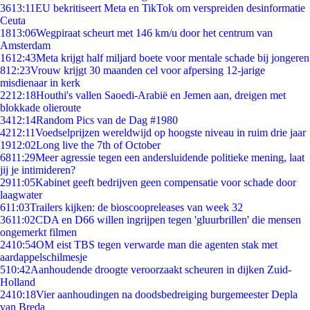
36
13:11
EU bekritiseert Meta en TikTok om verspreiden desinformatie
Ceuta
18
13:06
Wegpiraat scheurt met 146 km/u door het centrum van
Amsterdam
16
12:43
Meta krijgt half miljard boete voor mentale schade bij jongeren
8
12:23
Vrouw krijgt 30 maanden cel voor afpersing 12-jarige
misdienaar in kerk
22
12:18
Houthi's vallen Saoedi-Arabië en Jemen aan, dreigen met
blokkade olieroute
34
12:14
Random Pics van de Dag #1980
42
12:11
Voedselprijzen wereldwijd op hoogste niveau in ruim drie jaar
19
12:02
Long live the 7th of October
68
11:29
Meer agressie tegen een andersluidende politieke mening, laat
jij je intimideren?
29
11:05
Kabinet geeft bedrijven geen compensatie voor schade door
laagwater
6
11:03
Trailers kijken: de bioscoopreleases van week 32
36
11:02
CDA en D66 willen ingrijpen tegen 'gluurbrillen' die mensen
ongemerkt filmen
24
10:54
OM eist TBS tegen verwarde man die agenten stak met
aardappelschilmesje
5
10:42
Aanhoudende droogte veroorzaakt scheuren in dijken Zuid-
Holland
24
10:18
Vier aanhoudingen na doodsbedreiging burgemeester Depla
van Breda