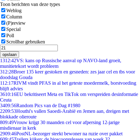
Toon berichten van deze types
Weblog
Column
(P)review
Special
Poll
Scrollbar gebruiken
opslaan
13
12:42
VS: kans op Russische aanval op NAVO-land groeit,
munitietekort wordt probleem
3
12:28
Broer 135 keer gestoken en gesneden: zes jaar cel en tbs voor
doodslag Gouda
1
12:17
RIVM vindt PFAS in al het geteste moedermelk, borstvoeding
blijft advies
36
10:16
EU bekritiseert Meta en TikTok om verspreiden desinformatie
Ceuta
34
09:56
Random Pics van de Dag #1980
22
09:53
Houthi's vallen Saoedi-Arabië en Jemen aan, dreigen met
blokkade olieroute
8
09:49
Vrouw krijgt 30 maanden cel voor afpersing 12-jarige
misdienaar in kerk
29
09:46
PostNL-bezorger steekt bewoner na ruzie over pakket
6
09:45
Trailers kijken: de bioscoopreleases van week 32