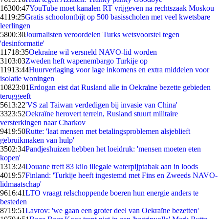
163
00:47
YouTube moet kanalen RT vrijgeven na rechtszaak Moskou
41
19:25
Gratis schoolontbijt op 500 basisscholen met veel kwetsbare
leerlingen
58
00:30
Journalisten veroordelen Turks wetsvoorstel tegen
'desinformatie'
117
18:35
Oekraïne wil versneld NAVO-lid worden
31
03:03
Zweden heft wapenembargo Turkije op
119
13:44
Huurverlaging voor lage inkomens en extra middelen voor
isolatie woningen
108
23:01
Erdogan eist dat Rusland alle in Oekraïne bezette gebieden
teruggeeft
56
13:22
'VS zal Taiwan verdedigen bij invasie van China'
33
23:52
Oekraïne herovert terrein, Rusland stuurt militaire
versterkingen naar Charkov
94
19:50
Rutte: 'laat mensen met betalingsproblemen alsjeblieft
gebruikmaken van hulp'
35
02:34
Pandjeshuizen hebben het loeidruk: 'mensen moeten eten
kopen'
13
13:24
Douane treft 83 kilo illegale waterpijptabak aan in loods
40
19:57
Finland: 'Turkije heeft ingestemd met Fins en Zweeds NAVO-
lidmaatschap'
96
16:41
LTO vraagt relschoppende boeren hun energie anders te
besteden
87
19:51
Lavrov: 'we gaan een groter deel van Oekraïne bezetten'