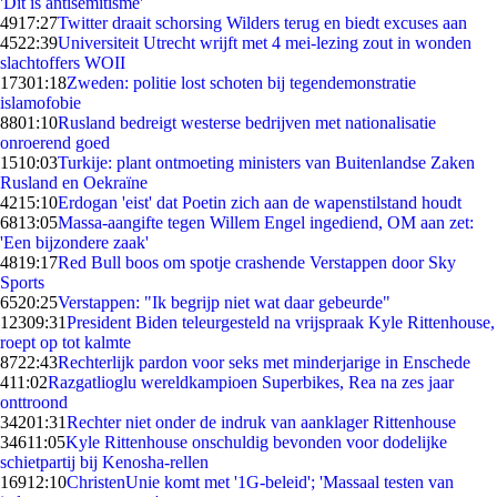
'Dit is antisemitisme'
49
17:27
Twitter draait schorsing Wilders terug en biedt excuses aan
45
22:39
Universiteit Utrecht wrijft met 4 mei-lezing zout in wonden
slachtoffers WOII
173
01:18
Zweden: politie lost schoten bij tegendemonstratie
islamofobie
88
01:10
Rusland bedreigt westerse bedrijven met nationalisatie
onroerend goed
15
10:03
Turkije: plant ontmoeting ministers van Buitenlandse Zaken
Rusland en Oekraïne
42
15:10
Erdogan 'eist' dat Poetin zich aan de wapenstilstand houdt
68
13:05
Massa-aangifte tegen Willem Engel ingediend, OM aan zet:
'Een bijzondere zaak'
48
19:17
Red Bull boos om spotje crashende Verstappen door Sky
Sports
65
20:25
Verstappen: "Ik begrijp niet wat daar gebeurde"
123
09:31
President Biden teleurgesteld na vrijspraak Kyle Rittenhouse,
roept op tot kalmte
87
22:43
Rechterlijk pardon voor seks met minderjarige in Enschede
4
11:02
Razgatlioglu wereldkampioen Superbikes, Rea na zes jaar
onttroond
342
01:31
Rechter niet onder de indruk van aanklager Rittenhouse
346
11:05
Kyle Rittenhouse onschuldig bevonden voor dodelijke
schietpartij bij Kenosha-rellen
169
12:10
ChristenUnie komt met '1G-beleid'; 'Massaal testen van