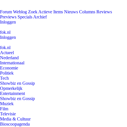
Forum
Weblog
Zoek
Actieve Items
Nieuws
Columns
Reviews
Previews
Specials
Archief
Inloggen
fok.nl
Inloggen
fok.nl
Actueel
Nederland
Internationaal
Economie
Politiek
Tech
Showbiz en Gossip
Opmerkelijk
Entertainment
Showbiz en Gossip
Muziek
Film
Televisie
Media & Cultuur
Bioscoopagenda