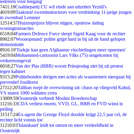
iedereen voor toegang'
74
11:18
Coalitiepartij CU wil einde aan uitzetten Yezidi's
40
19:09
Taakstraf zweminstructeurs voor verdrinking 11-jarige jongen
in zwembad Lemmer
125
14:57
Huizenprijzen blijven stijgen, opnieuw daling
woningtransacties
65
18:04
Farmers Defence Force sleept Sigrid Kaag voor de rechter
89
02:07
Woonopstand: politie grijpt hard in bij uit de hand gelopen
demonstratie
89
16:19
'Turkije kan geen Afghaanse vluchtelingen meer opnemen'
54
19:04
Mohammed-cartoonist Lars Vilks (75) omgekomen bij
verkeersongeval
60
18:27
Van der Plas (BBB) woont Prinsjesdag niet bij uit protest
tegen kabinet
93
15:29
Politiebonden dreigen met acties als waarnemers meegaan bij
preventief fouilleren
271
12:20
Taliban roept de overwinning uit: chaos op vliegveld Kabul,
VS sturen 1000 soldaten extra
130
09:59
Oostenrijk verbiedt Moslim Broederschap
112
16:33
CDA verliest enorm, VVD, GL, BBB en FVD winst in
peiling
315
17:24
Ex-agent die George Floyd doodde krijgt 22,5 jaar cel, de
rechter licht vonnis toe
112
10:03
'Islamkaart' leidt tot onrust en meer verdeeldheid in
Oostenrijk