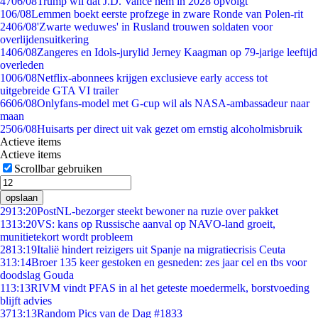
47
06/08
Trump wil dat J.D. Vance hem in 2028 opvolgt
1
06/08
Lemmen boekt eerste profzege in zware Ronde van Polen-rit
24
06/08
'Zwarte weduwes' in Rusland trouwen soldaten voor
overlijdensuitkering
14
06/08
Zangeres en Idols-jurylid Jerney Kaagman op 79-jarige leeftijd
overleden
10
06/08
Netflix-abonnees krijgen exclusieve early access tot
uitgebreide GTA VI trailer
66
06/08
Onlyfans-model met G-cup wil als NASA-ambassadeur naar
maan
25
06/08
Huisarts per direct uit vak gezet om ernstig alcoholmisbruik
Actieve items
Actieve items
Scrollbar gebruiken
opslaan
29
13:20
PostNL-bezorger steekt bewoner na ruzie over pakket
13
13:20
VS: kans op Russische aanval op NAVO-land groeit,
munitietekort wordt probleem
28
13:19
Italië hindert reizigers uit Spanje na migratiecrisis Ceuta
3
13:14
Broer 135 keer gestoken en gesneden: zes jaar cel en tbs voor
doodslag Gouda
1
13:13
RIVM vindt PFAS in al het geteste moedermelk, borstvoeding
blijft advies
37
13:13
Random Pics van de Dag #1833