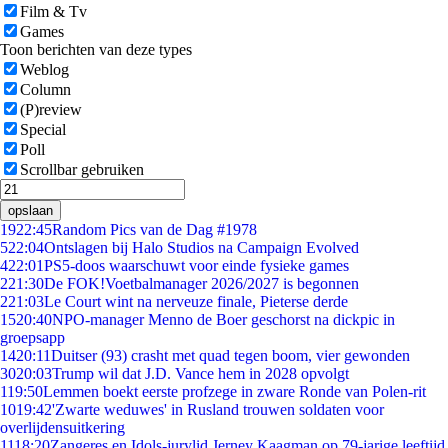
Film & Tv
Games
Toon berichten van deze types
Weblog
Column
(P)review
Special
Poll
Scrollbar gebruiken
opslaan
19
22:45
Random Pics van de Dag #1978
5
22:04
Ontslagen bij Halo Studios na Campaign Evolved
4
22:01
PS5-doos waarschuwt voor einde fysieke games
2
21:30
De FOK!Voetbalmanager 2026/2027 is begonnen
2
21:03
Le Court wint na nerveuze finale, Pieterse derde
15
20:40
NPO-manager Menno de Boer geschorst na dickpic in
groepsapp
14
20:11
Duitser (93) crasht met quad tegen boom, vier gewonden
30
20:03
Trump wil dat J.D. Vance hem in 2028 opvolgt
1
19:50
Lemmen boekt eerste profzege in zware Ronde van Polen-rit
10
19:42
'Zwarte weduwes' in Rusland trouwen soldaten voor
overlijdensuitkering
11
18:20
Zangeres en Idols-jurylid Jerney Kaagman op 79-jarige leeftijd