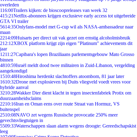
overleden
1
16:00
Trailers kijken: de bioscoopreleases van week 32
4
15:21
Netflix-abonnees krijgen exclusieve early access tot uitgebreide
GTA VI trailer
56
14:35
Onlyfans-model met G-cup wil als NASA-ambassadeur naar
maan
22
14:09
Huisarts per direct uit vak gezet om ernstig alcoholmisbruik
2
12:12
XBOX platform krijgt zijn eigen "Platinum" achievements dit
jaar
12
11:27
Capibara's lopen Braziliaans parlementsgebouw Mato Grosso
binnen
48
10:59
Israël meldt dood twee militairen in Zuid-Libanon, vergelding
aangekondigd
15
10:48
Hiroshima herdenkt slachtoffers atoombom, 81 jaar later
16
10:32
Drone met explosieven bij Duits vliegveld voedt vrees voor
hybride aanval
32
10:28
Wakker Dier dient klacht in tegen insectenfabriek Protix om
duurzaamheidsclaims
22
10:16
Iran en Oman eens over route Straat van Hormuz, VS
buitenspel
25
10:08
NAVO zet wegens Russische provocatie 250% meer
gevechtsvliegtuigen in
55
09:33
Waterschappen slaan alarm wegens droogte: Gereedschapskist
leeg
1
07:00
Forensics: Crime Scene Detective