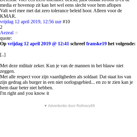
media er bovenop zit kan het wel eens slecht voor hem aflopen
Valt wel mee met dat zero tolerance beleid hoor. Alleen voor de
KMAR.
vrijdag 12 april 2019, 12:56 uur
#10
2
Aezeal
quote:
Op
vrijdag 12 april 2019 @ 12:41
schreef
franske19
het volgende:
[..]
Met deze militair zeker. Kun je van de mannen in het blauw niet
zeggen.
Met alle respect voor zijn vaardigheden als soldaat: Dat staat los van
zijn gedrag als burger in een niet oorlogsgebied... en zo te zien kan je
hem daar beter niet hebben.
I'm right and you know it
▼ Advertentie door Refinery89