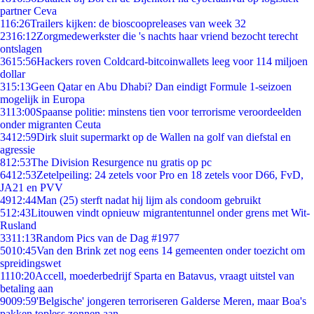
partner Ceva
1
16:26
Trailers kijken: de bioscoopreleases van week 32
23
16:12
Zorgmedewerkster die 's nachts haar vriend bezocht terecht
ontslagen
36
15:56
Hackers roven Coldcard-bitcoinwallets leeg voor 114 miljoen
dollar
3
15:13
Geen Qatar en Abu Dhabi? Dan eindigt Formule 1-seizoen
mogelijk in Europa
31
13:00
Spaanse politie: minstens tien voor terrorisme veroordeelden
onder migranten Ceuta
34
12:59
Dirk sluit supermarkt op de Wallen na golf van diefstal en
agressie
8
12:53
The Division Resurgence nu gratis op pc
64
12:53
Zetelpeiling: 24 zetels voor Pro en 18 zetels voor D66, FvD,
JA21 en PVV
49
12:44
Man (25) sterft nadat hij lijm als condoom gebruikt
5
12:43
Litouwen vindt opnieuw migrantentunnel onder grens met Wit-
Rusland
33
11:13
Random Pics van de Dag #1977
50
10:45
Van den Brink zet nog eens 14 gemeenten onder toezicht om
spreidingswet
11
10:20
Accell, moederbedrijf Sparta en Batavus, vraagt uitstel van
betaling aan
90
09:59
'Belgische' jongeren terroriseren Galderse Meren, maar Boa's
pakken topless zonnen aan