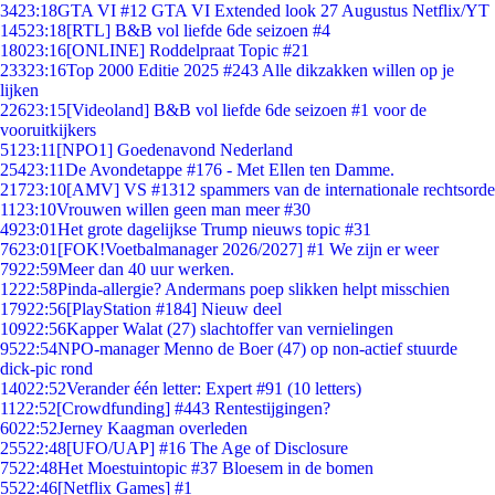
34
23:18
GTA VI #12 GTA VI Extended look 27 Augustus Netflix/YT
145
23:18
[RTL] B&B vol liefde 6de seizoen #4
180
23:16
[ONLINE] Roddelpraat Topic #21
233
23:16
Top 2000 Editie 2025 #243 Alle dikzakken willen op je
lijken
226
23:15
[Videoland] B&B vol liefde 6de seizoen #1 voor de
vooruitkijkers
51
23:11
[NPO1] Goedenavond Nederland
254
23:11
De Avondetappe #176 - Met Ellen ten Damme.
217
23:10
[AMV] VS #1312 spammers van de internationale rechtsorde
11
23:10
Vrouwen willen geen man meer #30
49
23:01
Het grote dagelijkse Trump nieuws topic #31
76
23:01
[FOK!Voetbalmanager 2026/2027] #1 We zijn er weer
79
22:59
Meer dan 40 uur werken.
12
22:58
Pinda-allergie? Andermans poep slikken helpt misschien
179
22:56
[PlayStation #184] Nieuw deel
109
22:56
Kapper Walat (27) slachtoffer van vernielingen
95
22:54
NPO-manager Menno de Boer (47) op non-actief stuurde
dick-pic rond
140
22:52
Verander één letter: Expert #91 (10 letters)
11
22:52
[Crowdfunding] #443 Rentestijgingen?
60
22:52
Jerney Kaagman overleden
255
22:48
[UFO/UAP] #16 The Age of Disclosure
75
22:48
Het Moestuintopic #37 Bloesem in de bomen
55
22:46
[Netflix Games] #1