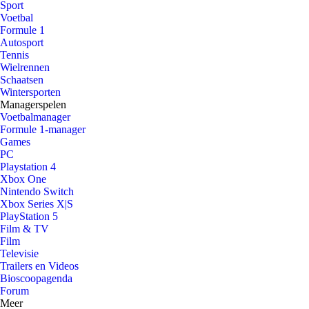
Sport
Voetbal
Formule 1
Autosport
Tennis
Wielrennen
Schaatsen
Wintersporten
Managerspelen
Voetbalmanager
Formule 1-manager
Games
PC
Playstation 4
Xbox One
Nintendo Switch
Xbox Series X|S
PlayStation 5
Film & TV
Film
Televisie
Trailers en Videos
Bioscoopagenda
Forum
Meer