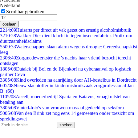
Nederland
Scrollbar gebruiken
opslaan
22
14:09
Huisarts per direct uit vak gezet om ernstig alcoholmisbruik
32
10:28
Wakker Dier dient klacht in tegen insectenfabriek Protix om
duurzaamheidsclaims
55
09:33
Waterschappen slaan alarm wegens droogte: Gereedschapskist
leeg
23
06:40
Zorgmedewerkster die 's nachts haar vriend bezocht terecht
ontslagen
18
05/08
Datalek bij Bol en de Bijenkorf na cyberaanval op logistiek
partner Ceva
33
05/08
Kind overleden na aanrijding door AH-bestelbus in Dordrecht
6
05/08
Nieuw slachtoffer in kindermisbruikzaak zorgprofessional Jan
B. (66)
11
05/08
Accell, moederbedrijf Sparta en Batavus, vraagt uitstel van
betaling aan
38
05/08
Vinted-foto's van vrouwen massaal gedeeld op seksfora
50
05/08
Van den Brink zet nog eens 14 gemeenten onder toezicht om
spreidingswet