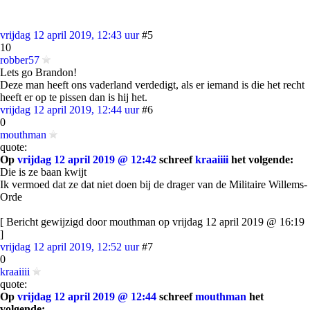
vrijdag 12 april 2019, 12:43 uur
#5
10
robber57
Lets go Brandon!
Deze man heeft ons vaderland verdedigt, als er iemand is die het recht
heeft er op te pissen dan is hij het.
vrijdag 12 april 2019, 12:44 uur
#6
0
mouthman
quote:
Op
vrijdag 12 april 2019 @ 12:42
schreef
kraaiiii
het volgende:
Die is ze baan kwijt
Ik vermoed dat ze dat niet doen bij de drager van de Militaire Willems-
Orde
[ Bericht gewijzigd door mouthman op vrijdag 12 april 2019 @ 16:19
]
vrijdag 12 april 2019, 12:52 uur
#7
0
kraaiiii
quote:
Op
vrijdag 12 april 2019 @ 12:44
schreef
mouthman
het
volgende: