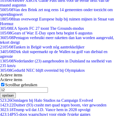
1
05/08
Nieuwe XBOX Game Pass titels voor de eerste helft van de
maand augustus
50
05/08
Van den Brink zet nog eens 14 gemeenten onder toezicht om
spreidingswet
18
05/08
Iran overweegt Europese hulp bij ruimen mijnen in Straat van
Hormuz
3
05/08
EA Sports FC 27 toont The Grounds-modus
1
05/08
Gears of War: E-Day open beta begint 6 augustus
36
05/08
Pentagon verbruikt meer raketten dan kan worden aangevuld,
tekort dreigt
21
05/08
Tanken in België wordt nóg aantrekkelijker
34
05/08
Dirk sluit supermarkt op de Wallen na golf van diefstal en
agressie
13
05/08
Nederlander (23) aangehouden in Duitsland na snelheid van
235 km/u
3
05/08
Gedurfd NEC blijft overeind bij Olympiakos
Actieve items
Actieve items
Scrollbar gebruiken
opslaan
5
23:26
Ontslagen bij Halo Studios na Campaign Evolved
14
23:22
Duitser (93) crasht met quad tegen boom, vier gewonden
30
23:18
Trump wil dat J.D. Vance hem in 2028 opvolgt
4
23:14
PS5-doos waarschuwt voor einde fysieke games