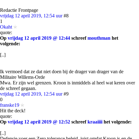
Redactie Frontpage
vrijdag 12 april 2019, 12:54 uur
#8
1
Okaht
quote:
Op
vrijdag 12 april 2019 @ 12:44
schreef
mouthman
het
volgende:
[..]
Ik vermoed dat ze dat niet doen bij de drager van drager van de
Militaire Willems-Orde
Mwa. Er zijn wel grenzen. Kroon is inmiddels al heel wat keren over
de schreef gegaan.
vrijdag 12 april 2019, 12:54 uur
#9
0
franske19
Hit the deck!
quote:
Op
vrijdag 12 april 2019 @ 12:52
schreef
kraaiiii
het volgende:
[..]
Defensie voer een Zero tolerance beleid, juist omdat Kroon is en de