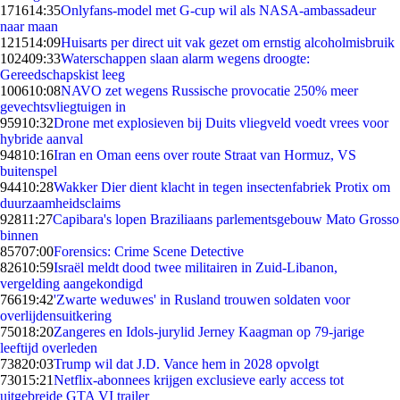
1716
14:35
Onlyfans-model met G-cup wil als NASA-ambassadeur
naar maan
1215
14:09
Huisarts per direct uit vak gezet om ernstig alcoholmisbruik
1024
09:33
Waterschappen slaan alarm wegens droogte:
Gereedschapskist leeg
1006
10:08
NAVO zet wegens Russische provocatie 250% meer
gevechtsvliegtuigen in
959
10:32
Drone met explosieven bij Duits vliegveld voedt vrees voor
hybride aanval
948
10:16
Iran en Oman eens over route Straat van Hormuz, VS
buitenspel
944
10:28
Wakker Dier dient klacht in tegen insectenfabriek Protix om
duurzaamheidsclaims
928
11:27
Capibara's lopen Braziliaans parlementsgebouw Mato Grosso
binnen
857
07:00
Forensics: Crime Scene Detective
826
10:59
Israël meldt dood twee militairen in Zuid-Libanon,
vergelding aangekondigd
766
19:42
'Zwarte weduwes' in Rusland trouwen soldaten voor
overlijdensuitkering
750
18:20
Zangeres en Idols-jurylid Jerney Kaagman op 79-jarige
leeftijd overleden
738
20:03
Trump wil dat J.D. Vance hem in 2028 opvolgt
730
15:21
Netflix-abonnees krijgen exclusieve early access tot
uitgebreide GTA VI trailer