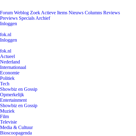
Forum
Weblog
Zoek
Actieve Items
Nieuws
Columns
Reviews
Previews
Specials
Archief
Inloggen
fok.nl
Inloggen
fok.nl
Actueel
Nederland
Internationaal
Economie
Politiek
Tech
Showbiz en Gossip
Opmerkelijk
Entertainment
Showbiz en Gossip
Muziek
Film
Televisie
Media & Cultuur
Bioscoopagenda