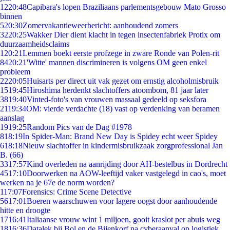
12
20:48
Capibara's lopen Braziliaans parlementsgebouw Mato Grosso
binnen
5
20:30
Zomervakantieweerbericht: aanhoudend zomers
32
20:25
Wakker Dier dient klacht in tegen insectenfabriek Protix om
duurzaamheidsclaims
1
20:21
Lemmen boekt eerste profzege in zware Ronde van Polen-rit
84
20:21
'Witte' mannen discrimineren is volgens OM geen enkel
probleem
22
20:05
Huisarts per direct uit vak gezet om ernstig alcoholmisbruik
15
19:45
Hiroshima herdenkt slachtoffers atoombom, 81 jaar later
38
19:40
Vinted-foto's van vrouwen massaal gedeeld op seksfora
21
19:34
OM: vierde verdachte (18) vast op verdenking van beramen
aanslag
19
19:25
Random Pics van de Dag #1978
8
18:19
In Spider-Man: Brand New Day is Spidey echt weer Spidey
6
18:18
Nieuw slachtoffer in kindermisbruikzaak zorgprofessional Jan
B. (66)
33
17:57
Kind overleden na aanrijding door AH-bestelbus in Dordrecht
45
17:10
Doorwerken na AOW-leeftijd vaker vastgelegd in cao's, moet
werken na je 67e de norm worden?
1
17:07
Forensics: Crime Scene Detective
56
17:01
Boeren waarschuwen voor lagere oogst door aanhoudende
hitte en droogte
17
16:41
Italiaanse vrouw wint 1 miljoen, gooit kraslot per abuis weg
18
16:36
Datalek bij Bol en de Bijenkorf na cyberaanval op logistiek