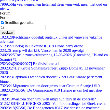
79
09:56
In veel gemeenten helemaal geen vuurwerk meer met oud en
nieuw
Forum
Forum
Scrollbar gebruiken
opslaan
10
23:28
Rechtszaak dodelijk ongeluk uitgesteld vanwege vakantie
advocaat
51
23:27
Oorlog in Oekraïne #1318 Drone baby drone
2
23:26
Trump wil dat J.D. Vance hem in 2028 opvolgt
240
23:25
Totale zonsverduistering 12-08-2026 (Groenland, IJsland en
Spanje) #1
25
23:24
[2026/2027] Eredivisietoto #1
203
23:24
Het Grote Songfestivalfeest Ziggo Dome #5 13 november
2026
20
23:23
Capibara's wandelen doodleuk het Braziliaanse parlement
binnen
73
23:21
Migranten breken door grens naar Ceuta in Spanje,l #10
188
23:20
[SBS6] De Oranjezomer #10 Helene je kan het niet stop
ermee
18
23:19
Waarom doen vrouwen altijd hun telly in de kontzak?
51
23:18
[INFLUENCERS #295] Van flodderslinger tot Shrek-crème
209
23:18
[SBS6] De Bondgenoten #317 We dansen de macaroni