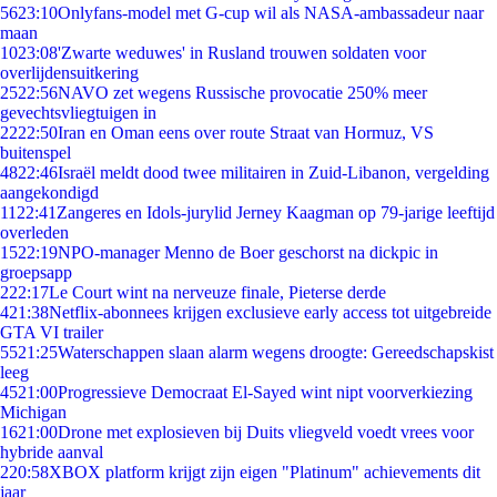
56
23:10
Onlyfans-model met G-cup wil als NASA-ambassadeur naar
maan
10
23:08
'Zwarte weduwes' in Rusland trouwen soldaten voor
overlijdensuitkering
25
22:56
NAVO zet wegens Russische provocatie 250% meer
gevechtsvliegtuigen in
22
22:50
Iran en Oman eens over route Straat van Hormuz, VS
buitenspel
48
22:46
Israël meldt dood twee militairen in Zuid-Libanon, vergelding
aangekondigd
11
22:41
Zangeres en Idols-jurylid Jerney Kaagman op 79-jarige leeftijd
overleden
15
22:19
NPO-manager Menno de Boer geschorst na dickpic in
groepsapp
2
22:17
Le Court wint na nerveuze finale, Pieterse derde
4
21:38
Netflix-abonnees krijgen exclusieve early access tot uitgebreide
GTA VI trailer
55
21:25
Waterschappen slaan alarm wegens droogte: Gereedschapskist
leeg
45
21:00
Progressieve Democraat El-Sayed wint nipt voorverkiezing
Michigan
16
21:00
Drone met explosieven bij Duits vliegveld voedt vrees voor
hybride aanval
2
20:58
XBOX platform krijgt zijn eigen "Platinum" achievements dit
jaar