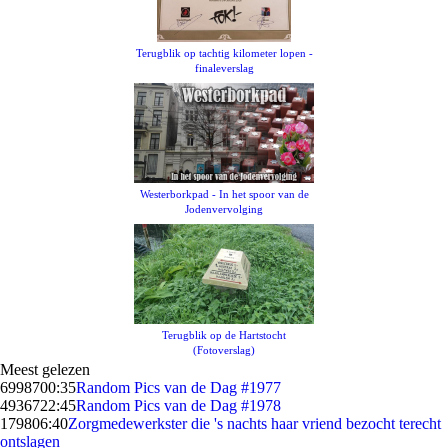
Terugblik op tachtig kilometer lopen -
finaleverslag
Westerborkpad - In het spoor van de
Jodenvervolging
Terugblik op de Hartstocht
(Fotoverslag)
Meest gelezen
69987
00:35
Random Pics van de Dag #1977
49367
22:45
Random Pics van de Dag #1978
1798
06:40
Zorgmedewerkster die 's nachts haar vriend bezocht terecht
ontslagen