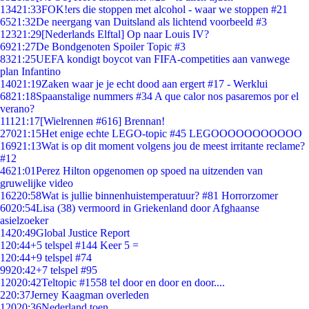
134
21:33
FOK!ers die stoppen met alcohol - waar we stoppen #21
65
21:32
De neergang van Duitsland als lichtend voorbeeld #3
123
21:29
[Nederlands Elftal] Op naar Louis IV?
69
21:27
De Bondgenoten Spoiler Topic #3
83
21:25
UEFA kondigt boycot van FIFA-competities aan vanwege
plan Infantino
140
21:19
Zaken waar je je echt dood aan ergert #17 - Werklui
68
21:18
Spaanstalige nummers #34 A que calor nos pasaremos por el
verano?
111
21:17
[Wielrennen #616] Brennan!
270
21:15
Het enige echte LEGO-topic #45 LEGOOOOOOOOOOO
169
21:13
Wat is op dit moment volgens jou de meest irritante reclame?
#12
46
21:01
Perez Hilton opgenomen op spoed na uitzenden van
gruwelijke video
162
20:58
Wat is jullie binnenhuistemperatuur? #81 Horrorzomer
60
20:54
Lisa (38) vermoord in Griekenland door Afghaanse
asielzoeker
14
20:49
Global Justice Report
1
20:44
+5 telspel #144 Keer 5 =
1
20:44
+9 telspel #74
99
20:42
+7 telspel #95
120
20:42
Teltopic #1558 tel door en door en door....
2
20:37
Jerney Kaagman overleden
120
20:36
Nederland toen