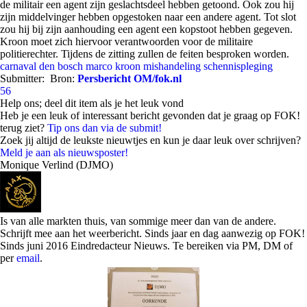
de militair een agent zijn geslachtsdeel hebben getoond. Ook zou hij
zijn middelvinger hebben opgestoken naar een andere agent. Tot slot
zou hij bij zijn aanhouding een agent een kopstoot hebben gegeven.
Kroon moet zich hiervoor verantwoorden voor de militaire
politierechter. Tijdens de zitting zullen de feiten besproken worden.
carnaval
den bosch
marco kroon
mishandeling
schennispleging
Submitter:
Bron:
Persbericht OM/fok.nl
56
Help ons; deel dit item als je het leuk vond
Heb je een leuk of interessant bericht gevonden dat je graag op FOK!
terug ziet?
Tip ons dan via de submit!
Zoek jij altijd de leukste nieuwtjes en kun je daar leuk over schrijven?
Meld je aan als nieuwsposter!
Monique Verlind (DJMO)
Is van alle markten thuis, van sommige meer dan van de andere.
Schrijft mee aan het weerbericht. Sinds jaar en dag aanwezig op FOK!
Sinds juni 2016 Eindredacteur Nieuws. Te bereiken via PM, DM of
per
email
.