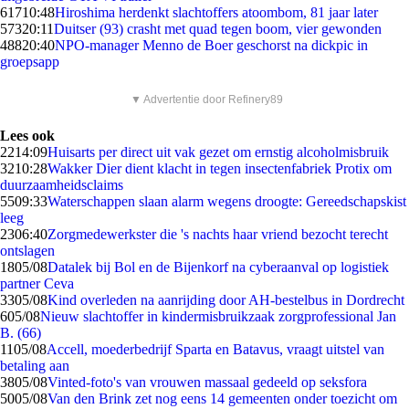
617
10:48
Hiroshima herdenkt slachtoffers atoombom, 81 jaar later
573
20:11
Duitser (93) crasht met quad tegen boom, vier gewonden
488
20:40
NPO-manager Menno de Boer geschorst na dickpic in
groepsapp
▼ Advertentie door Refinery89
Lees ook
22
14:09
Huisarts per direct uit vak gezet om ernstig alcoholmisbruik
32
10:28
Wakker Dier dient klacht in tegen insectenfabriek Protix om
duurzaamheidsclaims
55
09:33
Waterschappen slaan alarm wegens droogte: Gereedschapskist
leeg
23
06:40
Zorgmedewerkster die 's nachts haar vriend bezocht terecht
ontslagen
18
05/08
Datalek bij Bol en de Bijenkorf na cyberaanval op logistiek
partner Ceva
33
05/08
Kind overleden na aanrijding door AH-bestelbus in Dordrecht
6
05/08
Nieuw slachtoffer in kindermisbruikzaak zorgprofessional Jan
B. (66)
11
05/08
Accell, moederbedrijf Sparta en Batavus, vraagt uitstel van
betaling aan
38
05/08
Vinted-foto's van vrouwen massaal gedeeld op seksfora
50
05/08
Van den Brink zet nog eens 14 gemeenten onder toezicht om