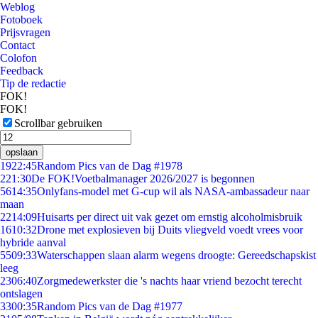
Weblog
Fotoboek
Prijsvragen
Contact
Colofon
Feedback
Tip de redactie
FOK!
FOK!
Scrollbar gebruiken
opslaan
19
22:45
Random Pics van de Dag #1978
2
21:30
De FOK!Voetbalmanager 2026/2027 is begonnen
56
14:35
Onlyfans-model met G-cup wil als NASA-ambassadeur naar
maan
22
14:09
Huisarts per direct uit vak gezet om ernstig alcoholmisbruik
16
10:32
Drone met explosieven bij Duits vliegveld voedt vrees voor
hybride aanval
55
09:33
Waterschappen slaan alarm wegens droogte: Gereedschapskist
leeg
23
06:40
Zorgmedewerkster die 's nachts haar vriend bezocht terecht
ontslagen
33
00:35
Random Pics van de Dag #1977