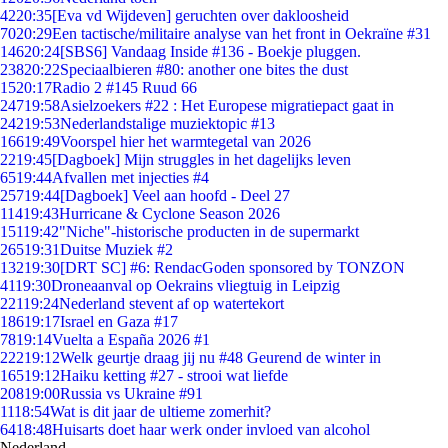
42
20:35
[Eva vd Wijdeven] geruchten over dakloosheid
70
20:29
Een tactische/militaire analyse van het front in Oekraïne #31
146
20:24
[SBS6] Vandaag Inside #136 - Boekje pluggen.
238
20:22
Speciaalbieren #80: another one bites the dust
15
20:17
Radio 2 #145 Ruud 66
247
19:58
Asielzoekers #22 : Het Europese migratiepact gaat in
242
19:53
Nederlandstalige muziektopic #13
166
19:49
Voorspel hier het warmtegetal van 2026
22
19:45
[Dagboek] Mijn struggles in het dagelijks leven
65
19:44
Afvallen met injecties #4
257
19:44
[Dagboek] Veel aan hoofd - Deel 27
114
19:43
Hurricane & Cyclone Season 2026
151
19:42
"Niche"-historische producten in de supermarkt
265
19:31
Duitse Muziek #2
132
19:30
[DRT SC] #6: RendacGoden sponsored by TONZON
41
19:30
Droneaanval op Oekrains vliegtuig in Leipzig
221
19:24
Nederland stevent af op watertekort
186
19:17
Israel en Gaza #17
78
19:14
Vuelta a España 2026 #1
222
19:12
Welk geurtje draag jij nu #48 Geurend de winter in
165
19:12
Haiku ketting #27 - strooi wat liefde
208
19:00
Russia vs Ukraine #91
11
18:54
Wat is dit jaar de ultieme zomerhit?
64
18:48
Huisarts doet haar werk onder invloed van alcohol
Nederland