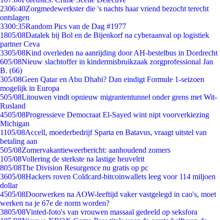
23
06:40
Zorgmedewerkster die 's nachts haar vriend bezocht terecht
ontslagen
33
00:35
Random Pics van de Dag #1977
18
05/08
Datalek bij Bol en de Bijenkorf na cyberaanval op logistiek
partner Ceva
33
05/08
Kind overleden na aanrijding door AH-bestelbus in Dordrecht
6
05/08
Nieuw slachtoffer in kindermisbruikzaak zorgprofessional Jan
B. (66)
3
05/08
Geen Qatar en Abu Dhabi? Dan eindigt Formule 1-seizoen
mogelijk in Europa
5
05/08
Litouwen vindt opnieuw migrantentunnel onder grens met Wit-
Rusland
45
05/08
Progressieve Democraat El-Sayed wint nipt voorverkiezing
Michigan
11
05/08
Accell, moederbedrijf Sparta en Batavus, vraagt uitstel van
betaling aan
5
05/08
Zomervakantieweerbericht: aanhoudend zomers
1
05/08
Vollering de sterkste na lastige heuvelrit
8
05/08
The Division Resurgence nu gratis op pc
36
05/08
Hackers roven Coldcard-bitcoinwallets leeg voor 114 miljoen
dollar
45
05/08
Doorwerken na AOW-leeftijd vaker vastgelegd in cao's, moet
werken na je 67e de norm worden?
38
05/08
Vinted-foto's van vrouwen massaal gedeeld op seksfora