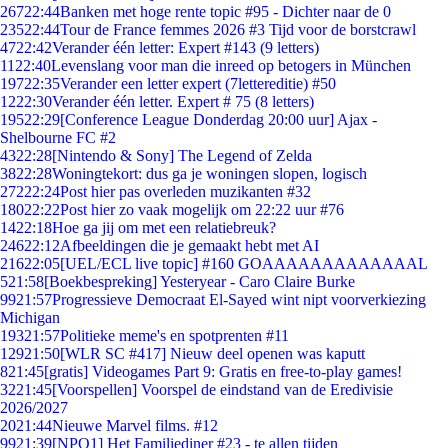
267
22:44
Banken met hoge rente topic #95 - Dichter naar de 0
235
22:44
Tour de France femmes 2026 #3 Tijd voor de borstcrawl
47
22:42
Verander één letter: Expert #143 (9 letters)
11
22:40
Levenslang voor man die inreed op betogers in München
197
22:35
Verander een letter expert (7lettereditie) #50
12
22:30
Verander één letter. Expert # 75 (8 letters)
195
22:29
[Conference League Donderdag 20:00 uur] Ajax -
Shelbourne FC #2
43
22:28
[Nintendo & Sony] The Legend of Zelda
38
22:28
Woningtekort: dus ga je woningen slopen, logisch
272
22:24
Post hier pas overleden muzikanten #32
180
22:22
Post hier zo vaak mogelijk om 22:22 uur #76
14
22:18
Hoe ga jij om met een relatiebreuk?
246
22:12
Afbeeldingen die je gemaakt hebt met AI
216
22:05
[UEL/ECL live topic] #160 GOAAAAAAAAAAAAAL
5
21:58
[Boekbespreking] Yesteryear - Caro Claire Burke
99
21:57
Progressieve Democraat El-Sayed wint nipt voorverkiezing
Michigan
193
21:57
Politieke meme's en spotprenten #11
129
21:50
[WLR SC #417] Nieuw deel openen was kaputt
8
21:45
[gratis] Videogames Part 9: Gratis en free-to-play games!
32
21:45
[Voorspellen] Voorspel de eindstand van de Eredivisie
2026/2027
20
21:44
Nieuwe Marvel films. #12
99
21:39
[NPO1] Het Familiediner #23 - te allen tijden