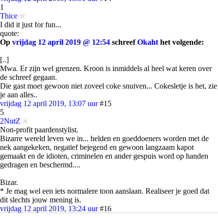
1
Thice
I did it just for fun...
quote:
Op
vrijdag 12 april 2019 @ 12:54
schreef
Okaht
het volgende:
[..]
Mwa. Er zijn wel grenzen. Kroon is inmiddels al heel wat keren over
de schreef gegaan.
Die gast moet gewoon niet zoveel coke snuiven... Cokesletje is het, zie
je aan alles..
vrijdag 12 april 2019, 13:07 uur
#15
5
2NutZ
Non-profit paardenstylist.
Bizarre wereld leven we in... helden en goeddoeners worden met de
nek aangekeken, negatief bejegend en gewoon langzaam kapot
gemaakt en de idioten, criminelen en ander gespuis word op handen
gedragen en beschermd....
Bizar.
* Je mag wel een iets normalere toon aanslaan. Realiseer je goed dat
dit slechts jouw mening is.
vrijdag 12 april 2019, 13:24 uur
#16
3