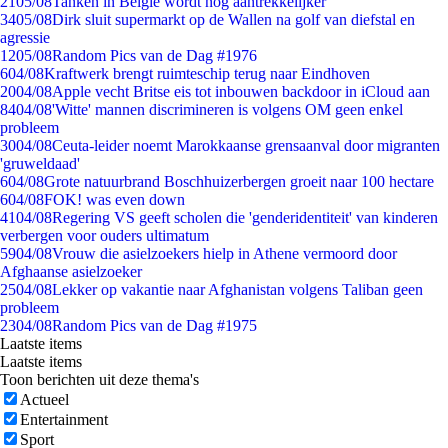
21
05/08
Tanken in België wordt nóg aantrekkelijker
34
05/08
Dirk sluit supermarkt op de Wallen na golf van diefstal en
agressie
12
05/08
Random Pics van de Dag #1976
6
04/08
Kraftwerk brengt ruimteschip terug naar Eindhoven
20
04/08
Apple vecht Britse eis tot inbouwen backdoor in iCloud aan
84
04/08
'Witte' mannen discrimineren is volgens OM geen enkel
probleem
30
04/08
Ceuta-leider noemt Marokkaanse grensaanval door migranten
'gruweldaad'
6
04/08
Grote natuurbrand Boschhuizerbergen groeit naar 100 hectare
6
04/08
FOK! was even down
41
04/08
Regering VS geeft scholen die 'genderidentiteit' van kinderen
verbergen voor ouders ultimatum
59
04/08
Vrouw die asielzoekers hielp in Athene vermoord door
Afghaanse asielzoeker
25
04/08
Lekker op vakantie naar Afghanistan volgens Taliban geen
probleem
23
04/08
Random Pics van de Dag #1975
Laatste items
Laatste items
Toon berichten uit deze thema's
Actueel
Entertainment
Sport