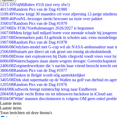
12
15:10
VrijMiBabes #316 (not very sfw!)
40
15:09
Random Pics van de Dag #1980
11
09:49
Vrouw krijgt 30 maanden cel voor afpersing 12-jarige misdiena
38
09:46
PostNL-bezorger steekt bewoner na ruzie over pakket
35
00:07
Random Pics van de Dag #1979
2
07/08
De FOK!Voetbalmanager 2026/2027 is begonnen
16
07/08
Meta krijgt half miljard boete voor mentale schade bij jongeren
20
07/08
Denemarken pakt AI-gebruik in scholen aan: extra mondeling
19
07/08
Random Pics van de Dag #1978
66
06/08
Onlyfans-model met G-cup wil als NASA-ambassadeur naar 
25
06/08
Huisarts per direct uit vak gezet om ernstig alcoholmisbruik
19
06/08
Drone met explosieven bij Duits vliegveld voedt vrees voor hy
60
06/08
Waterschappen slaan alarm wegens droogte: Gereedschapskist
24
06/08
Zorgmedewerkster die 's nachts haar vriend bezocht terecht on
38
06/08
Random Pics van de Dag #1977
21
05/08
Tanken in België wordt nóg aantrekkelijker
34
05/08
Dirk sluit supermarkt op de Wallen na golf van diefstal en agre
12
05/08
Random Pics van de Dag #1976
6
04/08
Kraftwerk brengt ruimteschip terug naar Eindhoven
20
04/08
Apple vecht Britse eis tot inbouwen backdoor in iCloud aan
85
04/08
'Witte' mannen discrimineren is volgens OM geen enkel probl
Laatste items
Laatste items
Toon berichten uit deze thema's