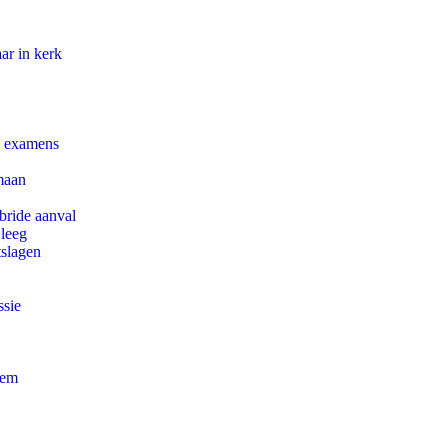
ar in kerk
e examens
maan
bride aanval
 leeg
tslagen
ssie
eem