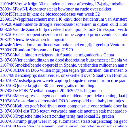
11
09:49
Vrouw krijgt 30 maanden cel voor afpersing 12-jarige misdiena
38
09:46
PostNL-bezorger steekt bewoner na ruzie over pakket
6
09:45
Trailers kijken: de bioscoopreleases van week 32
25
09:32
Wegpiraat scheurt met 146 km/u door het centrum van Amste
7
09:28
Aanhoudende droogte veroorzaakt scheuren in dijken Zuid-Hol
0
08:59
Van de Zandschulp overleeft matchpoints, ook Griekspoor verde
1
08:56
Excelsior opent seizoen met ruime zege op promovendus Camb
2
08:35
Nieuw te streamen in augustus
4
04:46
Niewiadoma profiteert van pokerspel en grijpt geel op Ventoux
35
00:07
Random Pics van de Dag #1979
27
07/08
Italië hindert reizigers uit Spanje na migratiecrisis Ceuta
24
07/08
Vier aanhoudingen na doodsbedreiging burgemeester Depla v
11
07/08
Smokkelbende opgerold in Spanje, verdienden miljoenen aan 
37
07/08
CDA en D66 willen ingrijpen tegen 'gluurbrillen' die mensen 
11
07/08
Benzineprijs daalt verder, onzekerheid over Straat van Hormuz 
42
07/08
Voedselprijzen wereldwijd op hoogste niveau in ruim drie jaar
23
07/08
Quake krijgt na 30 jaar een gratis uitbreiding
2
07/08
De FOK!Voetbalmanager 2026/2027 is begonnen
69
07/08
Meer agressie tegen een andersluidende politieke mening, laat j
31
07/08
Amsterdams dierenasiel DOA overspoeld met babykonijntjes
29
07/08
Kabinet geeft bedrijven geen compensatie voor schade door la
24
07/08
OM eist TBS tegen verwarde man die agenten stak met aardap
30
07/08
Tropische hitte keert zondag terug met lokaal 32 graden
30
07/08
Trump grijpt weer in op automatisch staatsburgerschap bij geb
56
07/08
Dikke Van Dale neemt 'vulvalippen' op: 'stigma op schaamlip