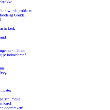
 Marokko
ekort wordt probleem
r doodslag Gouda
rdam
ar in kerk
land
ongemerkt filmen
ij je intimideren?
uur
 leeg
agwater
pelschilmesje
an Breda
pen doorbreken'