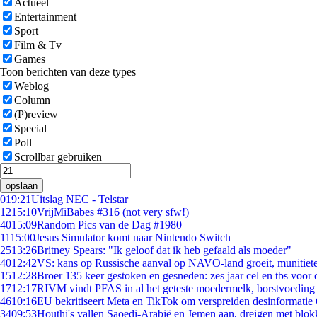
Actueel
Entertainment
Sport
Film & Tv
Games
Toon berichten van deze types
Weblog
Column
(P)review
Special
Poll
Scrollbar gebruiken
opslaan
0
19:21
Uitslag NEC - Telstar
12
15:10
VrijMiBabes #316 (not very sfw!)
40
15:09
Random Pics van de Dag #1980
11
15:00
Jesus Simulator komt naar Nintendo Switch
25
13:26
Britney Spears: "Ik geloof dat ik heb gefaald als moeder"
40
12:42
VS: kans op Russische aanval op NAVO-land groeit, munitiet
15
12:28
Broer 135 keer gestoken en gesneden: zes jaar cel en tbs voo
17
12:17
RIVM vindt PFAS in al het geteste moedermelk, borstvoeding b
46
10:16
EU bekritiseert Meta en TikTok om verspreiden desinformatie
34
09:53
Houthi's vallen Saoedi-Arabië en Jemen aan, dreigen met blok