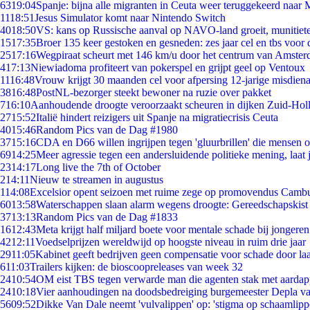
63
19:04
Spanje: bijna alle migranten in Ceuta weer teruggekeerd naar
11
18:51
Jesus Simulator komt naar Nintendo Switch
40
18:50
VS: kans op Russische aanval op NAVO-land groeit, munitiet
15
17:35
Broer 135 keer gestoken en gesneden: zes jaar cel en tbs voo
25
17:16
Wegpiraat scheurt met 146 km/u door het centrum van Amste
4
17:13
Niewiadoma profiteert van pokerspel en grijpt geel op Ventoux
11
16:48
Vrouw krijgt 30 maanden cel voor afpersing 12-jarige misdiena
38
16:48
PostNL-bezorger steekt bewoner na ruzie over pakket
7
16:10
Aanhoudende droogte veroorzaakt scheuren in dijken Zuid-Hol
27
15:52
Italië hindert reizigers uit Spanje na migratiecrisis Ceuta
40
15:46
Random Pics van de Dag #1980
37
15:16
CDA en D66 willen ingrijpen tegen 'gluurbrillen' die mensen 
69
14:25
Meer agressie tegen een andersluidende politieke mening, laat j
23
14:17
Long live the 7th of October
2
14:11
Nieuw te streamen in augustus
1
14:08
Excelsior opent seizoen met ruime zege op promovendus Camb
60
13:58
Waterschappen slaan alarm wegens droogte: Gereedschapskist
37
13:13
Random Pics van de Dag #1833
16
12:43
Meta krijgt half miljard boete voor mentale schade bij jongeren
42
12:11
Voedselprijzen wereldwijd op hoogste niveau in ruim drie jaar
29
11:05
Kabinet geeft bedrijven geen compensatie voor schade door la
6
11:03
Trailers kijken: de bioscoopreleases van week 32
24
10:54
OM eist TBS tegen verwarde man die agenten stak met aardap
24
10:18
Vier aanhoudingen na doodsbedreiging burgemeester Depla v
56
09:52
Dikke Van Dale neemt 'vulvalippen' op: 'stigma op schaamlip