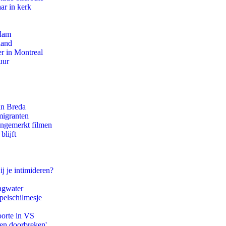
ar in kerk
rdam
land
r in Montreal
uur
an Breda
migranten
ongemerkt filmen
blijft
ij je intimideren?
agwater
pelschilmesje
oorte in VS
pen doorbreken'