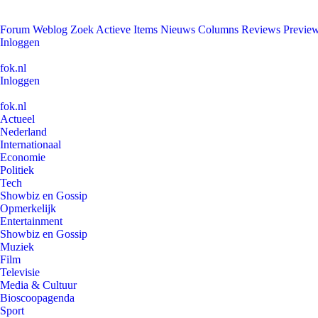
Forum
Weblog
Zoek
Actieve Items
Nieuws
Columns
Reviews
Previe
Inloggen
fok.nl
Inloggen
fok.nl
Actueel
Nederland
Internationaal
Economie
Politiek
Tech
Showbiz en Gossip
Opmerkelijk
Entertainment
Showbiz en Gossip
Muziek
Film
Televisie
Media & Cultuur
Bioscoopagenda
Sport