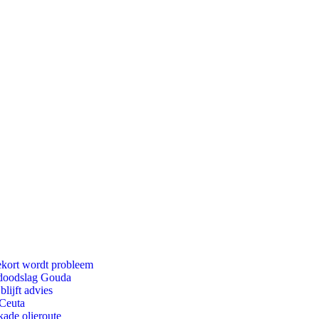
ekort wordt probleem
r doodslag Gouda
lijft advies
 Ceuta
kade olieroute