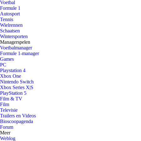
Voetbal
Formule 1
Autosport
Tennis
Wielrennen
Schaatsen
Wintersporten
Managerspelen
Voetbalmanager
Formule 1-manager
Games
PC
Playstation 4
Xbox One
Nintendo Switch
Xbox Series X|S
PlayStation 5
Film & TV
Film
Televisie
Trailers en Videos
Bioscoopagenda
Forum
Meer
Weblog