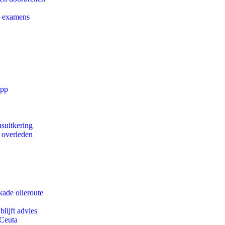
e examens
app
suitkering
d overleden
kade olieroute
lijft advies
 Ceuta