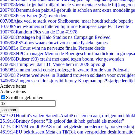
16
07/08
Meta krijgt half miljard boete voor mentale schade bij jongeren
20
07/08
Denemarken pakt AI-gebruik in scholen aan: extra mondeling
25
07/08
Peter Faber (82) overleden
0
07/08
Ajax veel te sterk voor Shelbourne, maar houdt schade beperkt
1
07/08
Nieuwkomers schitteren bij ruime Europese zege FC Twente
19
07/08
Random Pics van de Dag #1978
15
06/08
Ontslagen bij Halo Studios na Campaign Evolved
19
06/08
PS5-doos waarschuwt voor einde fysieke games
2
06/08
Le Court wint na nerveuze finale, Pieterse derde
29
06/08
NPO-manager Menno de Boer geschorst na dickpic in groeps
40
06/08
Duitser (93) crasht met quad tegen boom, vier gewonden
47
06/08
Trump wil dat J.D. Vance hem in 2028 opvolgt
1
06/08
Lemmen boekt eerste profzege in zware Ronde van Polen-rit
24
06/08
'Zwarte weduwes' in Rusland trouwen soldaten voor overlijden
14
06/08
Zangeres en Idols-jurylid Jerney Kaagman op 79-jarige leeftij
Actieve items
Actieve items
Scrollbar gebruiken
opslaan
34
19:21
Houthi's vallen Saoedi-Arabië en Jemen aan, dreigen met blok
25
19:18
Britney Spears: "Ik geloof dat ik heb gefaald als moeder"
17
19:15
RIVM vindt PFAS in al het geteste moedermelk, borstvoeding b
46
19:14
EU bekritiseert Meta en TikTok om verspreiden desinformatie