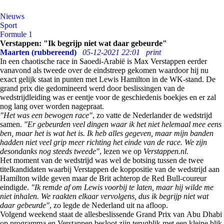
Nieuws
Sport
Formule 1
Verstappen: "Ik begrijp niet wat daar gebeurde"
Maarten (rubbereend)
05-12-2021 22:01
print
In een chaotische race in Saoedi-Arabië is Max Verstappen eerder
vanavond als tweede over de eindstreep gekomen waardoor hij nu
exact gelijk staat in punten met Lewis Hamilton in de WK-stand. De
grand prix die gedomineerd werd door beslissingen van de
wedstrijdleiding was er eentje voor de geschiedenis boekjes en er zal
nog lang over worden nagepraat.
"Het was een bewogen race"
, zo vatte de Nederlander de wedstrijd
samen.
"Er gebeurden veel dingen waar ik het niet helemaal mee eens
ben, maar het is wat het is. Ik heb alles gegeven, maar mijn banden
hadden niet veel grip meer richting het einde van de race. We zijn
desondanks nog steeds tweede"
, lezen we op
Verstappen.nl
.
Het moment van de wedstrijd was wel de botsing tussen de twee
titelkandidaten waarbij Verstappen de koppositie van de wedstrijd aan
Hamilton wilde geven maar de Brit achterop de Red Bull-coureur
eindigde.
"Ik remde af om Lewis voorbij te laten, maar hij wilde me
niet inhalen. We raakten elkaar vervolgens, dus ik begrijp niet wat
daar gebeurde"
, zo legde de Nederland uit na afloop.
Volgend weekend staat de allesbeslissende Grand Prix van Abu Dhabi
op programma en Verstappen besloot zijn terugblik met een kleine blik