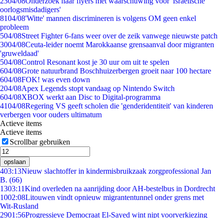
23
04/08
Onderzoek naar flyers met waarschuwing voor 'Israëlische
oorlogsmisdadigers'
81
04/08
'Witte' mannen discrimineren is volgens OM geen enkel
probleem
5
04/08
Street Fighter 6-fans weer over de zeik vanwege nieuwste patch
30
04/08
Ceuta-leider noemt Marokkaanse grensaanval door migranten
'gruweldaad'
5
04/08
Control Resonant kost je 30 uur om uit te spelen
6
04/08
Grote natuurbrand Boschhuizerbergen groeit naar 100 hectare
6
04/08
FOK! was even down
2
04/08
Apex Legends stopt vandaag op Nintendo Switch
6
04/08
XBOX werkt aan Disc to Digital-programma
41
04/08
Regering VS geeft scholen die 'genderidentiteit' van kinderen
verbergen voor ouders ultimatum
Actieve items
Actieve items
Scrollbar gebruiken
opslaan
4
03:13
Nieuw slachtoffer in kindermisbruikzaak zorgprofessional Jan
B. (66)
13
03:11
Kind overleden na aanrijding door AH-bestelbus in Dordrecht
10
02:08
Litouwen vindt opnieuw migrantentunnel onder grens met
Wit-Rusland
29
01:56
Progressieve Democraat El-Sayed wint nipt voorverkiezing