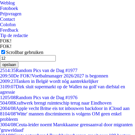
Weblog
Fotoboek
Prijsvragen
Contact
Colofon
Feedback
Tip de redactie
FOK!
FOK!
Scrollbar gebruiken
opslaan
25
14:35
Random Pics van de Dag #1977
2
09:50
De FOK!Voetbalmanager 2026/2027 is begonnen
20
09:23
Tanken in België wordt nóg aantrekkelijker
31
09:07
Dirk sluit supermarkt op de Wallen na golf van diefstal en
agressie
12
05/08
Random Pics van de Dag #1976
5
04/08
Kraftwerk brengt ruimteschip terug naar Eindhoven
20
04/08
Apple vecht Britse eis tot inbouwen backdoor in iCloud aan
81
04/08
'Witte' mannen discrimineren is volgens OM geen enkel
probleem
30
04/08
Ceuta-leider noemt Marokkaanse grensaanval door migranten
'gruweldaad'