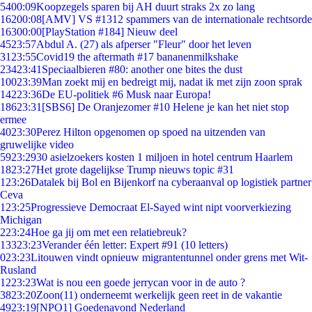
54
00:09
Koopzegels sparen bij AH duurt straks 2x zo lang
162
00:08
[AMV] VS #1312 spammers van de internationale rechtsorde
163
00:00
[PlayStation #184] Nieuw deel
45
23:57
Abdul A. (27) als afperser "Fleur" door het leven
31
23:55
Covid19 the aftermath #17 bananenmilkshake
234
23:41
Speciaalbieren #80: another one bites the dust
100
23:39
Man zoekt mij en bedreigt mij, nadat ik met zijn zoon sprak
142
23:36
De EU-politiek #6 Musk naar Europa!
186
23:31
[SBS6] De Oranjezomer #10 Helene je kan het niet stop
ermee
40
23:30
Perez Hilton opgenomen op spoed na uitzenden van
gruwelijke video
59
23:29
30 asielzoekers kosten 1 miljoen in hotel centrum Haarlem
18
23:27
Het grote dagelijkse Trump nieuws topic #31
1
23:26
Datalek bij Bol en Bijenkorf na cyberaanval op logistiek partner
Ceva
1
23:25
Progressieve Democraat El-Sayed wint nipt voorverkiezing
Michigan
2
23:24
Hoe ga jij om met een relatiebreuk?
133
23:23
Verander één letter: Expert #91 (10 letters)
0
23:23
Litouwen vindt opnieuw migrantentunnel onder grens met Wit-
Rusland
12
23:23
Wat is nou een goede jerrycan voor in de auto ?
38
23:20
Zoon(11) onderneemt werkelijk geen reet in de vakantie
49
23:19
[NPO1] Goedenavond Nederland