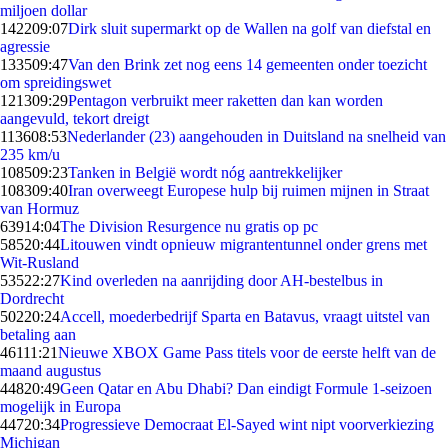
miljoen dollar
1422
09:07
Dirk sluit supermarkt op de Wallen na golf van diefstal en
agressie
1335
09:47
Van den Brink zet nog eens 14 gemeenten onder toezicht
om spreidingswet
1213
09:29
Pentagon verbruikt meer raketten dan kan worden
aangevuld, tekort dreigt
1136
08:53
Nederlander (23) aangehouden in Duitsland na snelheid van
235 km/u
1085
09:23
Tanken in België wordt nóg aantrekkelijker
1083
09:40
Iran overweegt Europese hulp bij ruimen mijnen in Straat
van Hormuz
639
14:04
The Division Resurgence nu gratis op pc
585
20:44
Litouwen vindt opnieuw migrantentunnel onder grens met
Wit-Rusland
535
22:27
Kind overleden na aanrijding door AH-bestelbus in
Dordrecht
502
20:24
Accell, moederbedrijf Sparta en Batavus, vraagt uitstel van
betaling aan
461
11:21
Nieuwe XBOX Game Pass titels voor de eerste helft van de
maand augustus
448
20:49
Geen Qatar en Abu Dhabi? Dan eindigt Formule 1-seizoen
mogelijk in Europa
447
20:34
Progressieve Democraat El-Sayed wint nipt voorverkiezing
Michigan