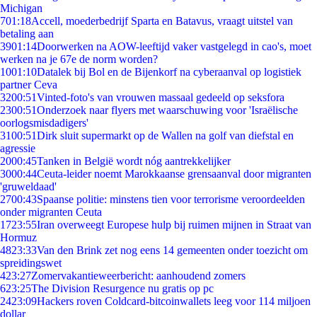
Michigan
7
01:18
Accell, moederbedrijf Sparta en Batavus, vraagt uitstel van
betaling aan
39
01:14
Doorwerken na AOW-leeftijd vaker vastgelegd in cao's, moet
werken na je 67e de norm worden?
10
01:10
Datalek bij Bol en de Bijenkorf na cyberaanval op logistiek
partner Ceva
32
00:51
Vinted-foto's van vrouwen massaal gedeeld op seksfora
23
00:51
Onderzoek naar flyers met waarschuwing voor 'Israëlische
oorlogsmisdadigers'
31
00:51
Dirk sluit supermarkt op de Wallen na golf van diefstal en
agressie
20
00:45
Tanken in België wordt nóg aantrekkelijker
30
00:44
Ceuta-leider noemt Marokkaanse grensaanval door migranten
'gruweldaad'
27
00:43
Spaanse politie: minstens tien voor terrorisme veroordeelden
onder migranten Ceuta
17
23:55
Iran overweegt Europese hulp bij ruimen mijnen in Straat van
Hormuz
48
23:33
Van den Brink zet nog eens 14 gemeenten onder toezicht om
spreidingswet
4
23:27
Zomervakantieweerbericht: aanhoudend zomers
6
23:25
The Division Resurgence nu gratis op pc
24
23:09
Hackers roven Coldcard-bitcoinwallets leeg voor 114 miljoen
dollar