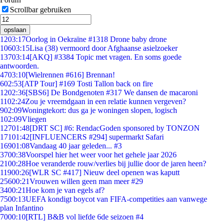
Scrollbar gebruiken
opslaan
12
03:17
Oorlog in Oekraïne #1318 Drone baby drone
106
03:15
Lisa (38) vermoord door Afghaanse asielzoeker
137
03:14
[AKQ] #3384 Topic met vragen. En soms goede
antwoorden.
47
03:10
[Wielrennen #616] Brennan!
6
02:53
[ATP Tour] #169 Tosti Tallon back on fire
12
02:36
[SBS6] De Bondgenoten #317 We dansen de macaroni
11
02:24
Zou je vreemdgaan in een relatie kunnen vergeven?
9
02:09
Woningtekort: dus ga je woningen slopen, logisch
1
02:09
Vliegen
127
01:48
[DRT SC] #6: RendacGoden sponsored by TONZON
171
01:42
[INFLUENCERS #294] supermarkt Safari
169
01:08
Vandaag 40 jaar geleden... #3
37
00:38
Voorspel hier het weer voor het gehele jaar 2026
21
00:28
Hoe veranderde rouw/verlies bij jullie door de jaren heen?
119
00:26
[WLR SC #417] Nieuw deel openen was kaputt
256
00:21
Vrouwen willen geen man meer #29
34
00:21
Hoe kom je van egels af?
75
00:13
UEFA kondigt boycot van FIFA-competities aan vanwege
plan Infantino
70
00:10
[RTL] B&B vol liefde 6de seizoen #4