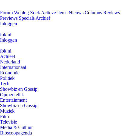
Forum
Weblog
Zoek
Actieve Items
Nieuws
Columns
Reviews
Previews
Specials
Archief
Inloggen
fok.nl
Inloggen
fok.nl
Actueel
Nederland
Internationaal
Economie
Politiek
Tech
Showbiz en Gossip
Opmerkelijk
Entertainment
Showbiz en Gossip
Muziek
Film
Televisie
Media & Cultuur
Bioscoopagenda