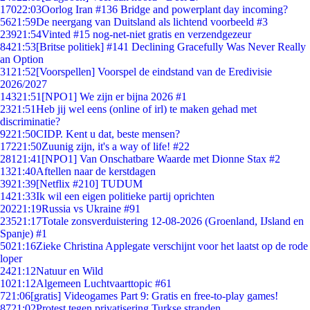
170
22:03
Oorlog Iran #136 Bridge and powerplant day incoming?
56
21:59
De neergang van Duitsland als lichtend voorbeeld #3
239
21:54
Vinted #15 nog-net-niet gratis en verzendgezeur
84
21:53
[Britse politiek] #141 Declining Gracefully Was Never Really
an Option
31
21:52
[Voorspellen] Voorspel de eindstand van de Eredivisie
2026/2027
143
21:51
[NPO1] We zijn er bijna 2026 #1
23
21:51
Heb jij wel eens (online of irl) te maken gehad met
discriminatie?
92
21:50
CIDP. Kent u dat, beste mensen?
172
21:50
Zuunig zijn, it's a way of life! #22
281
21:41
[NPO1] Van Onschatbare Waarde met Dionne Stax #2
13
21:40
Aftellen naar de kerstdagen
39
21:39
[Netflix #210] TUDUM
14
21:33
Ik wil een eigen politieke partij oprichten
202
21:19
Russia vs Ukraine #91
235
21:17
Totale zonsverduistering 12-08-2026 (Groenland, IJsland en
Spanje) #1
50
21:16
Zieke Christina Applegate verschijnt voor het laatst op de rode
loper
24
21:12
Natuur en Wild
10
21:12
Algemeen Luchtvaarttopic #61
7
21:06
[gratis] Videogames Part 9: Gratis en free-to-play games!
87
21:02
Protest tegen privatisering Turkse stranden