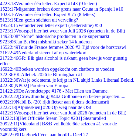
42
23:18
Verander één letter: Expert #143 (9 letters)
15
23:17
Migranten breken door grens naar Ceuta in Spanje,l #10
10
23:16
Verander één letter. Expert # 75 (8 letters)
51
23:15
Een gezin stichten uit verveling?
195
23:15
Verander een letter expert (7lettereditie) #50
27
23:13
Voorspel hier het weer van Juli 2026 (gemeten in de Bilt)
149
23:08
"Niche"-historische producten in de supermarkt
97
23:06
Jan B. (66) misbruikt zeker 14 kinderen
155
22:49
Tour de France femmes 2026 #3 Tijd voor de borstcrawl
216
22:49
Nederland stevent af op watertekort
217
22:46
GR: Elk glas alcohol is riskant, geen bewijs voor gunstig
effect
169
22:40
Boeken worden opgekocht om chatbots te voeden
3
22:36
EK Atletiek 2026 te Birmingham #1
133
22:36
Wat je ook stemt, je krijgt in NL altijd Links Liberaal Beleid.
4
22:30
[NPO2] Poorten van Europa
214
22:29
De Avondetappe #176 - Met Ellen ten Damme.
278
22:22
[Crowdfunding] #442 Golfbanen en betere projecten.....
69
22:19
Nabil B. (20) rijdt fietser aan tijdens dollemansrit
32
22:18
[Alpineskiën] #20 Op weg naar de OS!
41
22:15
Voorspel hier het weer van Juni 2026 (gemeten in de Bilt)
112
22:13
[Het Officiële Steam Topic #201] Steamrolled
209
22:11
[Videoland] B&B vol liefde 6de seizoen #1 voor de
vooruitkijkers
248
22:09
[Dagboek] Veel aan hoofd - Deel 27