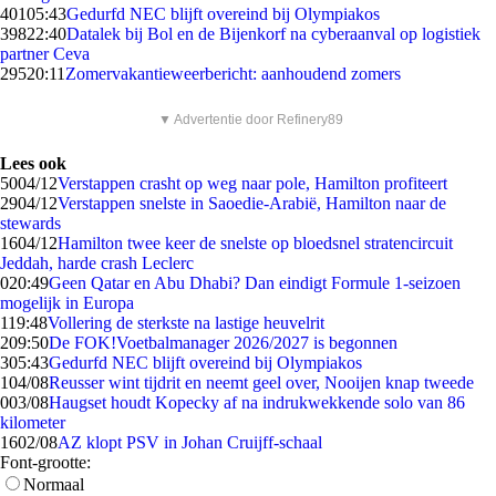
401
05:43
Gedurfd NEC blijft overeind bij Olympiakos
398
22:40
Datalek bij Bol en de Bijenkorf na cyberaanval op logistiek
partner Ceva
295
20:11
Zomervakantieweerbericht: aanhoudend zomers
▼ Advertentie door Refinery89
Lees ook
50
04/12
Verstappen crasht op weg naar pole, Hamilton profiteert
29
04/12
Verstappen snelste in Saoedie-Arabië, Hamilton naar de
stewards
16
04/12
Hamilton twee keer de snelste op bloedsnel stratencircuit
Jeddah, harde crash Leclerc
0
20:49
Geen Qatar en Abu Dhabi? Dan eindigt Formule 1-seizoen
mogelijk in Europa
1
19:48
Vollering de sterkste na lastige heuvelrit
2
09:50
De FOK!Voetbalmanager 2026/2027 is begonnen
3
05:43
Gedurfd NEC blijft overeind bij Olympiakos
1
04/08
Reusser wint tijdrit en neemt geel over, Nooijen knap tweede
0
03/08
Haugset houdt Kopecky af na indrukwekkende solo van 86
kilometer
16
02/08
AZ klopt PSV in Johan Cruijff-schaal
Font-grootte:
Normaal