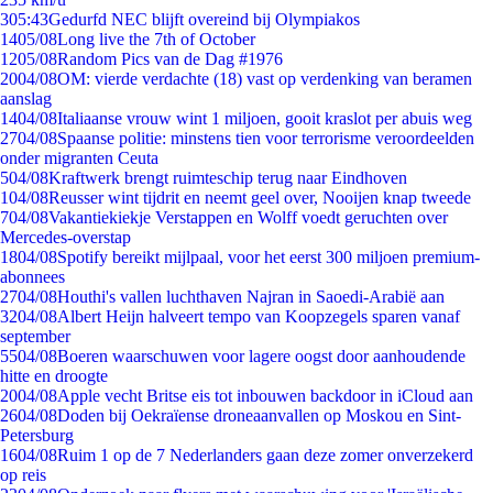
3
05:43
Gedurfd NEC blijft overeind bij Olympiakos
14
05/08
Long live the 7th of October
12
05/08
Random Pics van de Dag #1976
20
04/08
OM: vierde verdachte (18) vast op verdenking van beramen
aanslag
14
04/08
Italiaanse vrouw wint 1 miljoen, gooit kraslot per abuis weg
27
04/08
Spaanse politie: minstens tien voor terrorisme veroordeelden
onder migranten Ceuta
5
04/08
Kraftwerk brengt ruimteschip terug naar Eindhoven
1
04/08
Reusser wint tijdrit en neemt geel over, Nooijen knap tweede
7
04/08
Vakantiekiekje Verstappen en Wolff voedt geruchten over
Mercedes-overstap
18
04/08
Spotify bereikt mijlpaal, voor het eerst 300 miljoen premium-
abonnees
27
04/08
Houthi's vallen luchthaven Najran in Saoedi-Arabië aan
32
04/08
Albert Heijn halveert tempo van Koopzegels sparen vanaf
september
55
04/08
Boeren waarschuwen voor lagere oogst door aanhoudende
hitte en droogte
20
04/08
Apple vecht Britse eis tot inbouwen backdoor in iCloud aan
26
04/08
Doden bij Oekraïense droneaanvallen op Moskou en Sint-
Petersburg
16
04/08
Ruim 1 op de 7 Nederlanders gaan deze zomer onverzekerd
op reis