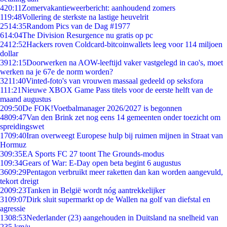
4
20:11
Zomervakantieweerbericht: aanhoudend zomers
1
19:48
Vollering de sterkste na lastige heuvelrit
25
14:35
Random Pics van de Dag #1977
6
14:04
The Division Resurgence nu gratis op pc
24
12:52
Hackers roven Coldcard-bitcoinwallets leeg voor 114 miljoen
dollar
39
12:15
Doorwerken na AOW-leeftijd vaker vastgelegd in cao's, moet
werken na je 67e de norm worden?
32
11:40
Vinted-foto's van vrouwen massaal gedeeld op seksfora
1
11:21
Nieuwe XBOX Game Pass titels voor de eerste helft van de
maand augustus
2
09:50
De FOK!Voetbalmanager 2026/2027 is begonnen
48
09:47
Van den Brink zet nog eens 14 gemeenten onder toezicht om
spreidingswet
17
09:40
Iran overweegt Europese hulp bij ruimen mijnen in Straat van
Hormuz
3
09:35
EA Sports FC 27 toont The Grounds-modus
1
09:34
Gears of War: E-Day open beta begint 6 augustus
36
09:29
Pentagon verbruikt meer raketten dan kan worden aangevuld,
tekort dreigt
20
09:23
Tanken in België wordt nóg aantrekkelijker
31
09:07
Dirk sluit supermarkt op de Wallen na golf van diefstal en
agressie
13
08:53
Nederlander (23) aangehouden in Duitsland na snelheid van
235 km/u