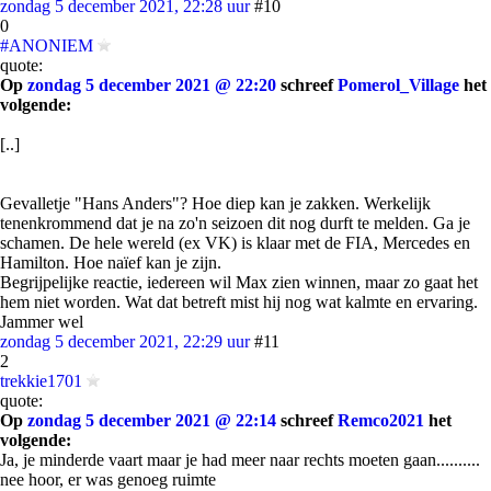
zondag 5 december 2021, 22:28 uur
#10
0
#ANONIEM
quote:
Op
zondag 5 december 2021 @ 22:20
schreef
Pomerol_Village
het
volgende:
[..]
Gevalletje "Hans Anders"? Hoe diep kan je zakken. Werkelijk
tenenkrommend dat je na zo'n seizoen dit nog durft te melden. Ga je
schamen. De hele wereld (ex VK) is klaar met de FIA, Mercedes en
Hamilton. Hoe naïef kan je zijn.
Begrijpelijke reactie, iedereen wil Max zien winnen, maar zo gaat het
hem niet worden. Wat dat betreft mist hij nog wat kalmte en ervaring.
Jammer wel
zondag 5 december 2021, 22:29 uur
#11
2
trekkie1701
quote:
Op
zondag 5 december 2021 @ 22:14
schreef
Remco2021
het
volgende:
Ja, je minderde vaart maar je had meer naar rechts moeten gaan..........
nee hoor, er was genoeg ruimte