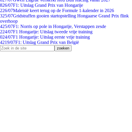
8
26/07
F1: Uitslag Grand Prix van Hongarije
2
26/07
Maleisië keert terug op de Formule 1-kalender in 2026
3
25/07
Gridstraffen gooien startopstelling Hongaarse Grand Prix flink
overhoop
4
25/07
F1: Norris op pole in Hongarije, Verstappen zesde
2
24/07
F1 Hongarije: Uitslag tweede vrije training
0
24/07
F1 Hongarije: Uitslag eerste vrije training
42
19/07
F1: Uitslag Grand Prix van België