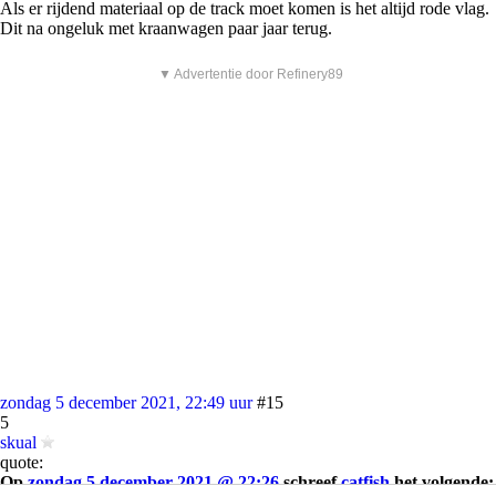
Als er rijdend materiaal op de track moet komen is het altijd rode vlag.
Dit na ongeluk met kraanwagen paar jaar terug.
▼ Advertentie door Refinery89
zondag 5 december 2021, 22:49 uur
#15
5
skual
quote:
Op
zondag 5 december 2021 @ 22:26
schreef
catfish
het volgende: