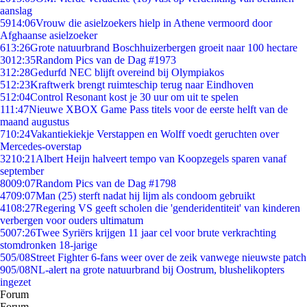
aanslag
59
14:06
Vrouw die asielzoekers hielp in Athene vermoord door
Afghaanse asielzoeker
6
13:26
Grote natuurbrand Boschhuizerbergen groeit naar 100 hectare
30
12:35
Random Pics van de Dag #1973
3
12:28
Gedurfd NEC blijft overeind bij Olympiakos
5
12:23
Kraftwerk brengt ruimteschip terug naar Eindhoven
5
12:04
Control Resonant kost je 30 uur om uit te spelen
1
11:47
Nieuwe XBOX Game Pass titels voor de eerste helft van de
maand augustus
7
10:24
Vakantiekiekje Verstappen en Wolff voedt geruchten over
Mercedes-overstap
32
10:21
Albert Heijn halveert tempo van Koopzegels sparen vanaf
september
80
09:07
Random Pics van de Dag #1798
47
09:07
Man (25) sterft nadat hij lijm als condoom gebruikt
41
08:27
Regering VS geeft scholen die 'genderidentiteit' van kinderen
verbergen voor ouders ultimatum
50
07:26
Twee Syriërs krijgen 11 jaar cel voor brute verkrachting
stomdronken 18-jarige
5
05/08
Street Fighter 6-fans weer over de zeik vanwege nieuwste patch
9
05/08
NL-alert na grote natuurbrand bij Oostrum, blushelikopters
ingezet
Forum
Forum