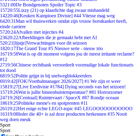
53
21:00
De Bondgenoten Spoiler Topic #3
157
20:55
Lizzy (21) op klaarlichte dag zwaar mishandeld
142
20:46
[Keuken Kampioen Divisie] #44 Vitesse mag weg
64
20:31
Man wil thuiswerken omdat zijn vrouw borstkanker heeft,
einde carriere
57
20:24
Afvallen met injecties #4
236
20:22
Afbeeldingen die je gemaakt hebt met AI
5
20:21
[lijstje]Verwachtingen voor dit seizoen
18
20:17
The Grand Tour #5 Nieuwe serie - nieuw trio
167
19:58
Wat is op dit moment volgens jou de meest irritante reclame?
#12
27
19:56
Chinese rechtbank veroordeelt voormalige lokale functionaris
tot dood
68
19:52
Politie grijpt in bij snelwegblokkeerders
69
19:42
[FOK!Voetbalmanager 2026/2027] #1 We zijn er weer
158
19:27
[Live Eredivisie #1784] Dying seconds van het seizoen!
157
19:26
Wat is jullie binnenhuistemperatuur? #81 Horrorzomer
247
19:26
[Centraal] Ruimtevaart / SpaceX #87 Rondje oceaan
186
19:25
Politieke meme's en spotprenten #11
261
19:22
Het enige echte LEGO-topic #45 LEGOOOOOOOOOOO
163
19:08
Ieder die 40+ is zal deze producten herkennen #35 Nooit
weg doen meuk
Sport
Sport