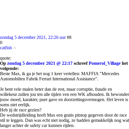
zondag 5 december 2021, 22:26 uur
#8
0
catfish
quote:
Op
zondag 5 december 2021 @ 22:17
schreef
Pomerol_Village
het
volgende:
Beste Max, ik ga je het nog 1 keer vertellen: MAFFIA "Mercedes
Automobilien Fabrik Ferrari International Assistance".
Je bent vele malen beter dan de rest, maar corruptie, fraude en
willekeur zullen jou ten alle tijden ven een WK afhouden. Ik bewonder
jouw moed, karakter, pure gave en doorzettingsvermogen. Het leven is
soms niet eerlijk.
Heb jij de race gezien?
De wedstrijdleiding heeft Max een gratis pitstop gegeven door de race
stil te leggen. Dan was echt niet nodig, ze hadden gemakkelijk nog wat
langer achter de safety car kunnen rijden.