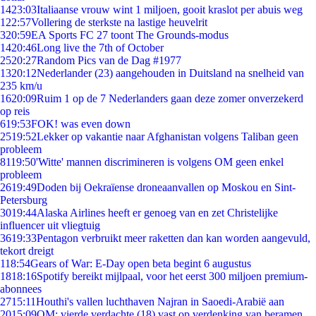
14
23:03
Italiaanse vrouw wint 1 miljoen, gooit kraslot per abuis weg
1
22:57
Vollering de sterkste na lastige heuvelrit
3
20:59
EA Sports FC 27 toont The Grounds-modus
14
20:46
Long live the 7th of October
25
20:27
Random Pics van de Dag #1977
13
20:12
Nederlander (23) aangehouden in Duitsland na snelheid van
235 km/u
16
20:09
Ruim 1 op de 7 Nederlanders gaan deze zomer onverzekerd
op reis
6
19:53
FOK! was even down
25
19:52
Lekker op vakantie naar Afghanistan volgens Taliban geen
probleem
81
19:50
'Witte' mannen discrimineren is volgens OM geen enkel
probleem
26
19:49
Doden bij Oekraïense droneaanvallen op Moskou en Sint-
Petersburg
30
19:44
Alaska Airlines heeft er genoeg van en zet Christelijke
influencer uit vliegtuig
36
19:33
Pentagon verbruikt meer raketten dan kan worden aangevuld,
tekort dreigt
1
18:54
Gears of War: E-Day open beta begint 6 augustus
18
18:16
Spotify bereikt mijlpaal, voor het eerst 300 miljoen premium-
abonnees
27
15:11
Houthi's vallen luchthaven Najran in Saoedi-Arabië aan
20
15:09
OM: vierde verdachte (18) vast op verdenking van beramen