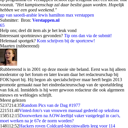
vooruit.
"Het kampioenschap zal daar beslist gaan worden. Hopelijk
hebben we een goed weekend."
gp van saoedi-arabie
lewis hamilton
max verstappen
Submitter:
Bron:
Verstappen.nl
65
Help ons; deel dit item als je het leuk vond
Interessant sportnieuws gevonden?
Tip ons dan via de submit!
Helemaal sportgek?
Kom schrijven bij de sportcrew!
Maarten (rubbereend)
Rubbereend is in 2001 op deze mooie site beland. Eerst was hij alleen
moderator op het forum en later kwam daar het redacteurschap bij
FOK!sport bij. Hij begon als specialschrijver maar heeft begin 2013
promotie gemaakt naar het eindredacteursschap van de sportafdeling
van fok.nl. Inmiddels is hij weer gewoon redacteur die ook algemeen
nieuws en weblogjes schrijft.
Meest gelezen
52372
14:35
Random Pics van de Dag #1977
2215
11:40
Vinted-foto's van vrouwen massaal gedeeld op seksfora
1585
12:15
Doorwerken na AOW-leeftijd vaker vastgelegd in cao's,
moet werken na je 67e de norm worden?
1481
12:52
Hackers roven Coldcard-bitcoinwallets leeg voor 114