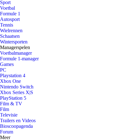
Sport
Voetbal
Formule 1
Autosport
Tennis
Wielrennen
Schaatsen
Wintersporten
Managerspelen
Voetbalmanager
Formule 1-manager
Games
PC
Playstation 4
Xbox One
Nintendo Switch
Xbox Series X|S
PlayStation 5
Film & TV
Film
Televisie
Trailers en Videos
Bioscoopagenda
Forum
Meer