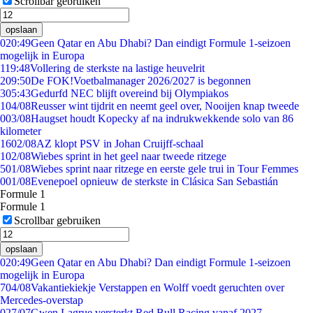
Scrollbar gebruiken
opslaan
0
20:49
Geen Qatar en Abu Dhabi? Dan eindigt Formule 1-seizoen
mogelijk in Europa
1
19:48
Vollering de sterkste na lastige heuvelrit
2
09:50
De FOK!Voetbalmanager 2026/2027 is begonnen
3
05:43
Gedurfd NEC blijft overeind bij Olympiakos
1
04/08
Reusser wint tijdrit en neemt geel over, Nooijen knap tweede
0
03/08
Haugset houdt Kopecky af na indrukwekkende solo van 86
kilometer
16
02/08
AZ klopt PSV in Johan Cruijff-schaal
1
02/08
Wiebes sprint in het geel naar tweede ritzege
5
01/08
Wiebes sprint naar ritzege en eerste gele trui in Tour Femmes
0
01/08
Evenepoel opnieuw de sterkste in Clásica San Sebastián
Formule 1
Formule 1
Scrollbar gebruiken
opslaan
0
20:49
Geen Qatar en Abu Dhabi? Dan eindigt Formule 1-seizoen
mogelijk in Europa
7
04/08
Vakantiekiekje Verstappen en Wolff voedt geruchten over
Mercedes-overstap
0
27/07
Gwen Lagrue versterkt Red Bull Racing vanaf 2027