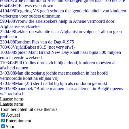
6
04/08
Grote natuurbrand Boschhuizerbergen groeit naar 100 hectare
6
04/08
FOK! was even down
41
04/08
Regering VS geeft scholen die 'genderidentiteit' van kinderen
verbergen voor ouders ultimatum
59
04/08
Vrouw die asielzoekers hielp in Athene vermoord door
Afghaanse asielzoeker
25
04/08
Lekker op vakantie naar Afghanistan volgens Taliban geen
probleem
23
04/08
Random Pics van de Dag #1975
7
03/08
VrijMiBabes #315 (not very sfw!)
10
03/08
Spider-Man: Brand New Day knalt naar bijna 800 miljoen
euro in eerste weekend
11
03/08
Phil Collins dronk zich bijna dood, kinderen moesten al
afscheid nemen
34
03/08
Man die zesjarig jochie met messteken in het hoofd
vermoordde komt na elf jaar vrij
47
03/08
Man (25) sterft nadat hij lijm als condoom gebruikt
80
03/08
Spandoek "Bruine mannen naar achteren" in België opeens
wèl racistisch
Laatste items
Laatste items
Toon berichten uit deze thema's
Actueel
Entertainment
Sport