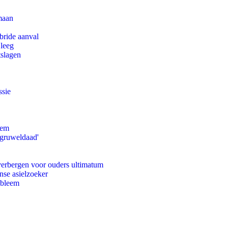
maan
bride aanval
 leeg
tslagen
ssie
eem
'gruweldaad'
 verbergen voor ouders ultimatum
nse asielzoeker
obleem