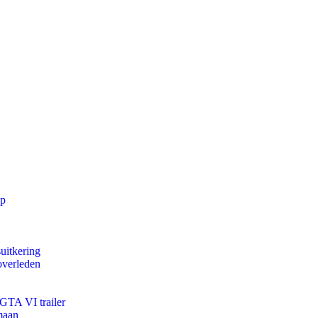
pp
uitkering
overleden
 GTA VI trailer
maan