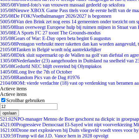
38
05/08
Vinted-foto's van vrouwen massaal gedeeld op seksfora
1
05/08
Nieuwe XBOX Game Pass titels voor de eerste helft van de ma
2
05/08
De FOK!Voetbalmanager 2026/2027 is begonnen
50
05/08
Van den Brink zet nog eens 14 gemeenten onder toezicht om s
18
05/08
Iran overweegt Europese hulp bij ruimen mijnen in Straat va
3
05/08
EA Sports FC 27 toont The Grounds-modus
1
05/08
Gears of War: E-Day open beta begint 6 augustus
36
05/08
Pentagon verbruikt meer raketten dan kan worden aangevuld, t
21
05/08
Tanken in België wordt nóg aantrekkelijker
34
05/08
Dirk sluit supermarkt op de Wallen na golf van diefstal en agre
13
05/08
Nederlander (23) aangehouden in Duitsland na snelheid van 
3
05/08
Gedurfd NEC blijft overeind bij Olympiakos
14
05/08
Long live the 7th of October
12
05/08
Random Pics van de Dag #1976
21
04/08
OM: vierde verdachte (18) vast op verdenking van beramen aa
Actieve items
Actieve items
Scrollbar gebruiken
opslaan
5
21:02
NPO-manager Menno de Boer geschorst na dickpic in groepsa
45
21:00
Progressieve Democraat El-Sayed wint nipt voorverkiezing M
16
21:00
Drone met explosieven bij Duits vliegveld voedt vrees voor hy
13
20:59
Trump wil dat J.D. Vance hem in 2028 opvolgt