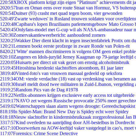
2
20:58
XBOX platform krijgt zijn eigen "Platinum" achievements dit ja
20
20:57
Iran en Oman eens over route Straat van Hormuz, VS buitensp
9
20:54
Duitser (93) crasht met quad tegen boom, vier gewonden
5
20:49
'Zwarte weduwes' in Rusland trouwen soldaten voor overlijdens
12
20:48
Capibara's lopen Braziliaans parlementsgebouw Mato Grosso 
54
20:45
Onlyfans-model met G-cup wil als NASA-ambassadeur naar 
5
20:30
Zomervakantieweerbericht: aanhoudend zomers
32
20:25
Wakker Dier dient klacht in tegen insectenfabriek Protix om 
1
20:21
Lemmen boekt eerste profzege in zware Ronde van Polen-rit
84
20:21
'Witte' mannen discrimineren is volgens OM geen enkel probl
9
20:10
Zangeres en Idols-jurylid Jerney Kaagman op 79-jarige leeftijd 
22
20:05
Huisarts per direct uit vak gezet om ernstig alcoholmisbruik
15
19:45
Hiroshima herdenkt slachtoffers atoombom, 81 jaar later
38
19:40
Vinted-foto's van vrouwen massaal gedeeld op seksfora
21
19:34
OM: vierde verdachte (18) vast op verdenking van beramen aa
43
19:30
Israël meldt dood twee militairen in Zuid-Libanon, vergeldin
19
19:25
Random Pics van de Dag #1978
3
19:22
Netflix-abonnees krijgen exclusieve early access tot uitgebreide
23
19:17
NAVO zet wegens Russische provocatie 250% meer gevechtsvl
54
19:02
Waterschappen slaan alarm wegens droogte: Gereedschapskist
8
18:19
In Spider-Man: Brand New Day is Spidey echt weer Spidey
6
18:18
Nieuw slachtoffer in kindermisbruikzaak zorgprofessional Jan B
33
17:57
Kind overleden na aanrijding door AH-bestelbus in Dordrecht
45
17:10
Doorwerken na AOW-leeftijd vaker vastgelegd in cao's, moet
1
17:07
Forensics: Crime Scene Detective