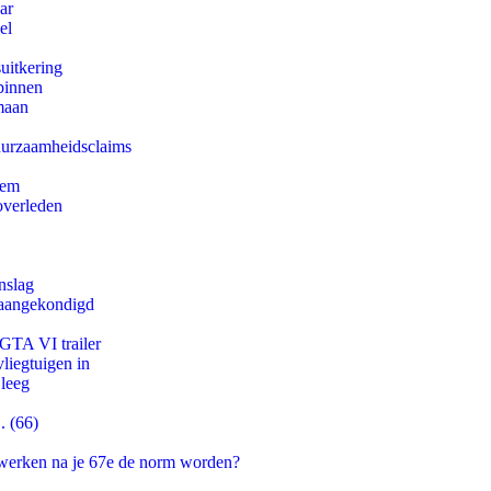
ar
el
uitkering
binnen
maan
duurzaamheidsclaims
eem
overleden
nslag
g aangekondigd
 GTA VI trailer
iegtuigen in
 leeg
. (66)
 werken na je 67e de norm worden?