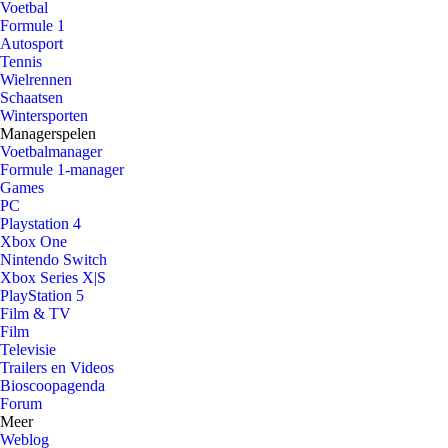
Voetbal
Formule 1
Autosport
Tennis
Wielrennen
Schaatsen
Wintersporten
Managerspelen
Voetbalmanager
Formule 1-manager
Games
PC
Playstation 4
Xbox One
Nintendo Switch
Xbox Series X|S
PlayStation 5
Film & TV
Film
Televisie
Trailers en Videos
Bioscoopagenda
Forum
Meer
Weblog