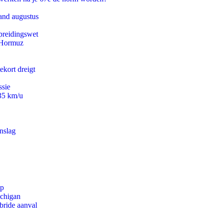
and augustus
preidingswet
n Hormuz
ekort dreigt
ssie
235 km/u
nslag
pp
ichigan
bride aanval