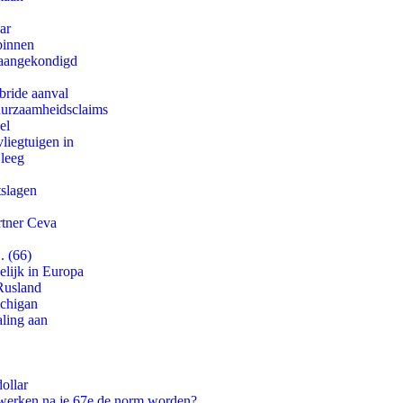
ar
binnen
g aangekondigd
bride aanval
duurzaamheidsclaims
el
iegtuigen in
 leeg
tslagen
rtner Ceva
. (66)
lijk in Europa
Rusland
ichigan
aling aan
ollar
 werken na je 67e de norm worden?