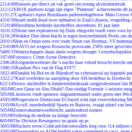
22
14:09
Huisarts per direct uit vak gezet om ernstig alcoholmisbruik
2
12:12
XBOX platform krijgt zijn eigen "Platinum" achievements dit ja
12
11:27
Capibara's lopen Braziliaans parlementsgebouw Mato Grosso 
43
10:59
Israël meldt dood twee militairen in Zuid-Libanon, vergeldin
15
10:48
Hiroshima herdenkt slachtoffers atoombom, 81 jaar later
16
10:32
Drone met explosieven bij Duits vliegveld voedt vrees voor hy
32
10:28
Wakker Dier dient klacht in tegen insectenfabriek Protix om 
20
10:16
Iran en Oman eens over route Straat van Hormuz, VS buitensp
23
10:08
NAVO zet wegens Russische provocatie 250% meer gevechtsvl
54
09:33
Waterschappen slaan alarm wegens droogte: Gereedschapskist
1
07:00
Forensics: Crime Scene Detective
23
06:40
Zorgmedewerkster die 's nachts haar vriend bezocht terecht on
33
00:35
Random Pics van de Dag #1977
18
22:40
Datalek bij Bol en de Bijenkorf na cyberaanval op logistiek pa
33
22:27
Kind overleden na aanrijding door AH-bestelbus in Dordrecht
6
22:14
Nieuw slachtoffer in kindermisbruikzaak zorgprofessional Jan B
3
05/08
Geen Qatar en Abu Dhabi? Dan eindigt Formule 1-seizoen moge
5
05/08
Litouwen vindt opnieuw migrantentunnel onder grens met Wit-
45
05/08
Progressieve Democraat El-Sayed wint nipt voorverkiezing M
11
05/08
Accell, moederbedrijf Sparta en Batavus, vraagt uitstel van bet
5
05/08
Zomervakantieweerbericht: aanhoudend zomers
1
05/08
Vollering de sterkste na lastige heuvelrit
8
05/08
The Division Resurgence nu gratis op pc
36
05/08
Hackers roven Coldcard-bitcoinwallets leeg voor 114 miljoen d
45
05/08
Doorwerken na AOW-leeftijd vaker vastgelegd in cao's, moet