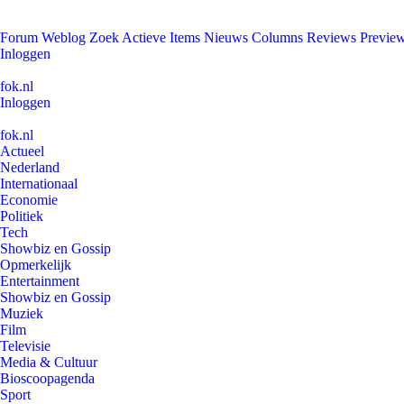
Forum
Weblog
Zoek
Actieve Items
Nieuws
Columns
Reviews
Previe
Inloggen
fok.nl
Inloggen
fok.nl
Actueel
Nederland
Internationaal
Economie
Politiek
Tech
Showbiz en Gossip
Opmerkelijk
Entertainment
Showbiz en Gossip
Muziek
Film
Televisie
Media & Cultuur
Bioscoopagenda
Sport