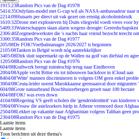
19
15:23
Random Pics van de Dag #1978
54
14:35
Onlyfans-model met G-cup wil als NASA-ambassadeur naar 
22
14:09
Huisarts per direct uit vak gezet om ernstig alcoholmisbruik
16
10:32
Drone met explosieven bij Duits vliegveld voedt vrees voor hy
54
09:33
Waterschappen slaan alarm wegens droogte: Gereedschapskist
23
06:40
Zorgmedewerkster die 's nachts haar vriend bezocht terecht on
33
00:35
Random Pics van de Dag #1977
2
05/08
De FOK!Voetbalmanager 2026/2027 is begonnen
21
05/08
Tanken in België wordt nóg aantrekkelijker
34
05/08
Dirk sluit supermarkt op de Wallen na golf van diefstal en agre
12
05/08
Random Pics van de Dag #1976
6
04/08
Kraftwerk brengt ruimteschip terug naar Eindhoven
20
04/08
Apple vecht Britse eis tot inbouwen backdoor in iCloud aan
84
04/08
'Witte' mannen discrimineren is volgens OM geen enkel probl
30
04/08
Ceuta-leider noemt Marokkaanse grensaanval door migranten 
6
04/08
Grote natuurbrand Boschhuizerbergen groeit naar 100 hectare
6
04/08
FOK! was even down
41
04/08
Regering VS geeft scholen die 'genderidentiteit' van kinderen
59
04/08
Vrouw die asielzoekers hielp in Athene vermoord door Afghaa
25
04/08
Lekker op vakantie naar Afghanistan volgens Taliban geen pr
23
04/08
Random Pics van de Dag #1975
Laatste items
Laatste items
Toon berichten uit deze thema's