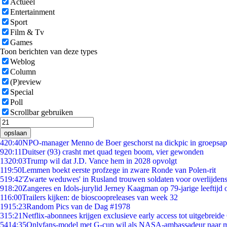
Actueel
Entertainment
Sport
Film & Tv
Games
Toon berichten van deze types
Weblog
Column
(P)review
Special
Poll
Scrollbar gebruiken
opslaan
4
20:40
NPO-manager Menno de Boer geschorst na dickpic in groepsa
9
20:11
Duitser (93) crasht met quad tegen boom, vier gewonden
13
20:03
Trump wil dat J.D. Vance hem in 2028 opvolgt
1
19:50
Lemmen boekt eerste profzege in zware Ronde van Polen-rit
5
19:42
'Zwarte weduwes' in Rusland trouwen soldaten voor overlijdens
9
18:20
Zangeres en Idols-jurylid Jerney Kaagman op 79-jarige leeftijd 
1
16:00
Trailers kijken: de bioscoopreleases van week 32
19
15:23
Random Pics van de Dag #1978
3
15:21
Netflix-abonnees krijgen exclusieve early access tot uitgebreide
54
14:35
Onlyfans-model met G-cup wil als NASA-ambassadeur naar 