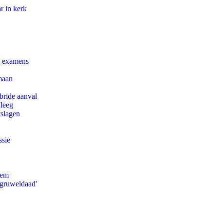
r in kerk
e examens
maan
bride aanval
 leeg
tslagen
ssie
eem
'gruweldaad'