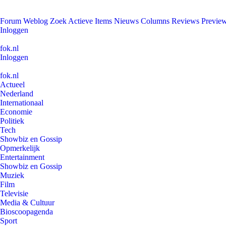
Forum
Weblog
Zoek
Actieve Items
Nieuws
Columns
Reviews
Previe
Inloggen
fok.nl
Inloggen
fok.nl
Actueel
Nederland
Internationaal
Economie
Politiek
Tech
Showbiz en Gossip
Opmerkelijk
Entertainment
Showbiz en Gossip
Muziek
Film
Televisie
Media & Cultuur
Bioscoopagenda
Sport