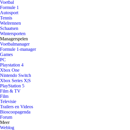
Voetbal
Formule 1
Autosport
Tennis
Wielrennen
Schaatsen
Wintersporten
Managerspelen
Voetbalmanager
Formule 1-manager
Games
PC
Playstation 4
Xbox One
Nintendo Switch
Xbox Series X|S
PlayStation 5
Film & TV
Film
Televisie
Trailers en Videos
Bioscoopagenda
Forum
Meer
Weblog