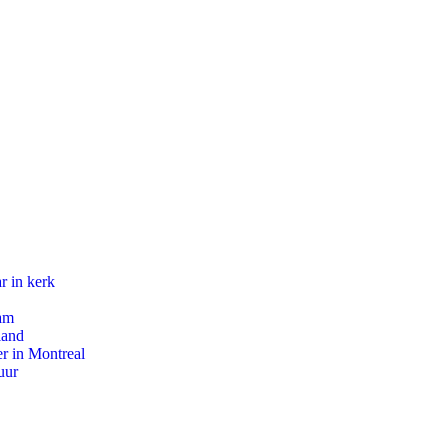
r in kerk
dam
land
r in Montreal
uur