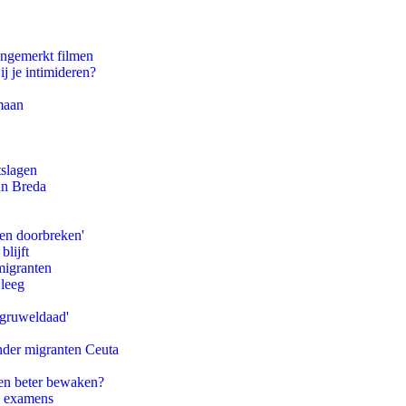
ongemerkt filmen
ij je intimideren?
maan
tslagen
an Breda
pen doorbreken'
blijft
migranten
 leeg
'gruweldaad'
onder migranten Ceuta
en beter bewaken?
e examens