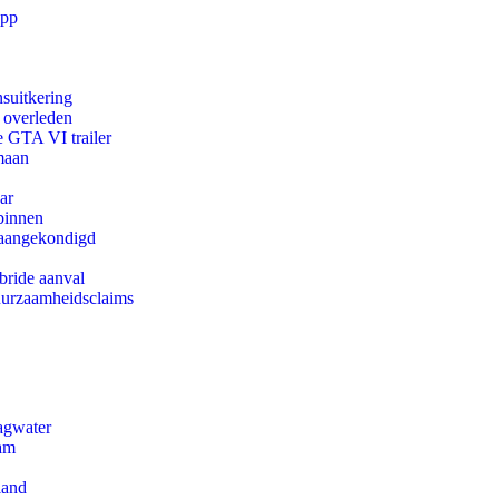
app
suitkering
d overleden
e GTA VI trailer
maan
ar
binnen
g aangekondigd
bride aanval
duurzaamheidsclaims
agwater
dam
land