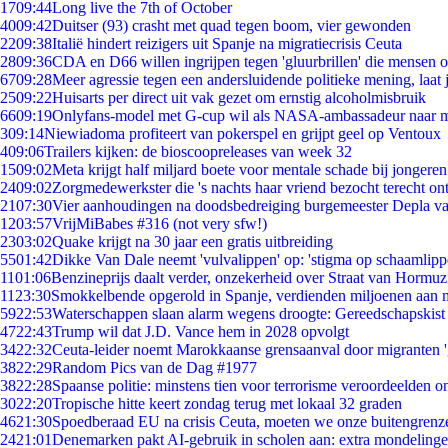
17
09:44
Long live the 7th of October
40
09:42
Duitser (93) crasht met quad tegen boom, vier gewonden
22
09:38
Italië hindert reizigers uit Spanje na migratiecrisis Ceuta
28
09:36
CDA en D66 willen ingrijpen tegen 'gluurbrillen' die mensen 
67
09:28
Meer agressie tegen een andersluidende politieke mening, laat j
25
09:22
Huisarts per direct uit vak gezet om ernstig alcoholmisbruik
66
09:19
Onlyfans-model met G-cup wil als NASA-ambassadeur naar 
3
09:14
Niewiadoma profiteert van pokerspel en grijpt geel op Ventoux
4
09:06
Trailers kijken: de bioscoopreleases van week 32
15
09:02
Meta krijgt half miljard boete voor mentale schade bij jongeren
24
09:02
Zorgmedewerkster die 's nachts haar vriend bezocht terecht on
21
07:30
Vier aanhoudingen na doodsbedreiging burgemeester Depla v
12
03:57
VrijMiBabes #316 (not very sfw!)
23
03:02
Quake krijgt na 30 jaar een gratis uitbreiding
55
01:42
Dikke Van Dale neemt 'vulvalippen' op: 'stigma op schaamlip
11
01:06
Benzineprijs daalt verder, onzekerheid over Straat van Hormuz 
11
23:30
Smokkelbende opgerold in Spanje, verdienden miljoenen aan 
59
22:53
Waterschappen slaan alarm wegens droogte: Gereedschapskist
47
22:43
Trump wil dat J.D. Vance hem in 2028 opvolgt
34
22:32
Ceuta-leider noemt Marokkaanse grensaanval door migranten 
38
22:29
Random Pics van de Dag #1977
38
22:28
Spaanse politie: minstens tien voor terrorisme veroordeelden 
30
22:20
Tropische hitte keert zondag terug met lokaal 32 graden
46
21:30
Spoedberaad EU na crisis Ceuta, moeten we onze buitengrenz
24
21:01
Denemarken pakt AI-gebruik in scholen aan: extra mondeling