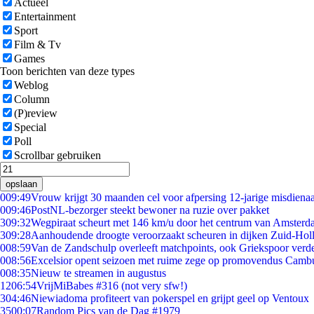
Actueel
Entertainment
Sport
Film & Tv
Games
Toon berichten van deze types
Weblog
Column
(P)review
Special
Poll
Scrollbar gebruiken
opslaan
0
09:49
Vrouw krijgt 30 maanden cel voor afpersing 12-jarige misdienaa
0
09:46
PostNL-bezorger steekt bewoner na ruzie over pakket
3
09:32
Wegpiraat scheurt met 146 km/u door het centrum van Amster
3
09:28
Aanhoudende droogte veroorzaakt scheuren in dijken Zuid-Hol
0
08:59
Van de Zandschulp overleeft matchpoints, ook Griekspoor verde
0
08:56
Excelsior opent seizoen met ruime zege op promovendus Camb
0
08:35
Nieuw te streamen in augustus
12
06:54
VrijMiBabes #316 (not very sfw!)
3
04:46
Niewiadoma profiteert van pokerspel en grijpt geel op Ventoux
35
00:07
Random Pics van de Dag #1979