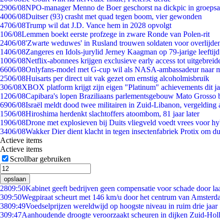
29
06/08
NPO-manager Menno de Boer geschorst na dickpic in groeps
40
06/08
Duitser (93) crasht met quad tegen boom, vier gewonden
47
06/08
Trump wil dat J.D. Vance hem in 2028 opvolgt
1
06/08
Lemmen boekt eerste profzege in zware Ronde van Polen-rit
24
06/08
'Zwarte weduwes' in Rusland trouwen soldaten voor overlijden
14
06/08
Zangeres en Idols-jurylid Jerney Kaagman op 79-jarige leeftij
10
06/08
Netflix-abonnees krijgen exclusieve early access tot uitgebreid
66
06/08
Onlyfans-model met G-cup wil als NASA-ambassadeur naar 
25
06/08
Huisarts per direct uit vak gezet om ernstig alcoholmisbruik
3
06/08
XBOX platform krijgt zijn eigen "Platinum" achievements dit ja
12
06/08
Capibara's lopen Braziliaans parlementsgebouw Mato Grosso 
69
06/08
Israël meldt dood twee militairen in Zuid-Libanon, vergeldin
15
06/08
Hiroshima herdenkt slachtoffers atoombom, 81 jaar later
19
06/08
Drone met explosieven bij Duits vliegveld voedt vrees voor hy
34
06/08
Wakker Dier dient klacht in tegen insectenfabriek Protix om 
Actieve items
Actieve items
Scrollbar gebruiken
opslaan
28
09:50
Kabinet geeft bedrijven geen compensatie voor schade door la
3
09:50
Wegpiraat scheurt met 146 km/u door het centrum van Amster
38
09:49
Voedselprijzen wereldwijd op hoogste niveau in ruim drie jaar
3
09:47
Aanhoudende droogte veroorzaakt scheuren in dijken Zuid-Hol