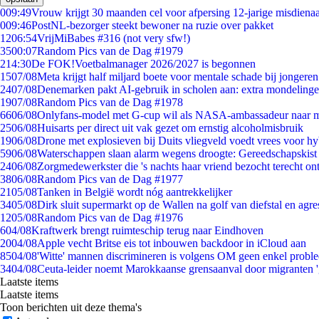
0
09:49
Vrouw krijgt 30 maanden cel voor afpersing 12-jarige misdienaa
0
09:46
PostNL-bezorger steekt bewoner na ruzie over pakket
12
06:54
VrijMiBabes #316 (not very sfw!)
35
00:07
Random Pics van de Dag #1979
2
14:30
De FOK!Voetbalmanager 2026/2027 is begonnen
15
07/08
Meta krijgt half miljard boete voor mentale schade bij jongeren
24
07/08
Denemarken pakt AI-gebruik in scholen aan: extra mondeling
19
07/08
Random Pics van de Dag #1978
66
06/08
Onlyfans-model met G-cup wil als NASA-ambassadeur naar 
25
06/08
Huisarts per direct uit vak gezet om ernstig alcoholmisbruik
19
06/08
Drone met explosieven bij Duits vliegveld voedt vrees voor hy
59
06/08
Waterschappen slaan alarm wegens droogte: Gereedschapskist
24
06/08
Zorgmedewerkster die 's nachts haar vriend bezocht terecht on
38
06/08
Random Pics van de Dag #1977
21
05/08
Tanken in België wordt nóg aantrekkelijker
34
05/08
Dirk sluit supermarkt op de Wallen na golf van diefstal en agre
12
05/08
Random Pics van de Dag #1976
6
04/08
Kraftwerk brengt ruimteschip terug naar Eindhoven
20
04/08
Apple vecht Britse eis tot inbouwen backdoor in iCloud aan
85
04/08
'Witte' mannen discrimineren is volgens OM geen enkel probl
34
04/08
Ceuta-leider noemt Marokkaanse grensaanval door migranten 
Laatste items
Laatste items
Toon berichten uit deze thema's