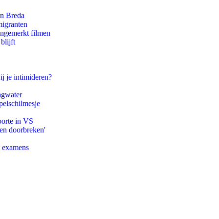
an Breda
migranten
ongemerkt filmen
lijft
ij je intimideren?
agwater
pelschilmesje
oorte in VS
pen doorbreken'
e examens