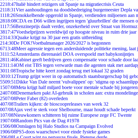
22
18:47
Italië hindert reizigers uit Spanje na migratiecrisis Ceuta
21
18:31
Vier aanhoudingen na doodsbedreiging burgemeester Depla v
11
18:26
Smokkelbende opgerold in Spanje, verdienden miljoenen aan 
28
18:08
CDA en D66 willen ingrijpen tegen 'gluurbrillen' die mensen 
11
17:56
Benzineprijs daalt verder, onzekerheid over Straat van Hormuz b
38
17:47
Voedselprijzen wereldwijd op hoogste niveau in ruim drie jaar
23
14:33
Quake krijgt na 30 jaar een gratis uitbreiding
2
14:30
De FOK!Voetbalmanager 2026/2027 is begonnen
67
13:48
Meer agressie tegen een andersluidende politieke mening, laat j
31
11:52
Amsterdams dierenasiel DOA overspoeld met babykonijntjes
28
11:46
Kabinet geeft bedrijven geen compensatie voor schade door la
23
11:14
OM eist TBS tegen verwarde man die agenten stak met aardap
30
11:08
Tropische hitte keert zondag terug met lokaal 32 graden
30
10:12
Trump grijpt weer in op automatisch staatsburgerschap bij geb
55
09:51
Dikke Van Dale neemt 'vulvalippen' op: 'stigma op schaamlip
15
07/08
Meta krijgt half miljard boete voor mentale schade bij jongeren
24
07/08
Denemarken pakt AI-gebruik in scholen aan: extra mondeling
25
07/08
Peter Faber (82) overleden
4
07/08
Trailers kijken: de bioscoopreleases van week 32
0
07/08
Ajax veel te sterk voor Shelbourne, maar houdt schade beperkt
1
07/08
Nieuwkomers schitteren bij ruime Europese zege FC Twente
19
07/08
Random Pics van de Dag #1978
15
06/08
Ontslagen bij Halo Studios na Campaign Evolved
19
06/08
PS5-doos waarschuwt voor einde fysieke games
2
06/08
Le Court wint na nerveuze finale, Pieterse derde