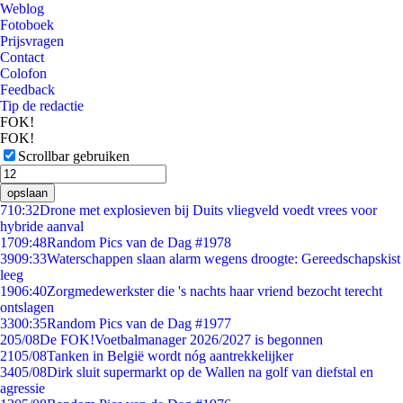
Weblog
Fotoboek
Prijsvragen
Contact
Colofon
Feedback
Tip de redactie
FOK!
FOK!
Scrollbar gebruiken
opslaan
7
10:32
Drone met explosieven bij Duits vliegveld voedt vrees voor
hybride aanval
17
09:48
Random Pics van de Dag #1978
39
09:33
Waterschappen slaan alarm wegens droogte: Gereedschapskist
leeg
19
06:40
Zorgmedewerkster die 's nachts haar vriend bezocht terecht
ontslagen
33
00:35
Random Pics van de Dag #1977
2
05/08
De FOK!Voetbalmanager 2026/2027 is begonnen
21
05/08
Tanken in België wordt nóg aantrekkelijker
34
05/08
Dirk sluit supermarkt op de Wallen na golf van diefstal en
agressie