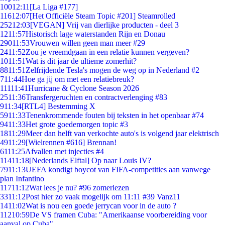
100
12:11
[La Liga #177]
116
12:07
[Het Officiële Steam Topic #201] Steamrolled
252
12:03
[VEGAN] Vrij van dierlijke producten - deel 3
12
11:57
Historisch lage waterstanden Rijn en Donau
290
11:53
Vrouwen willen geen man meer #29
24
11:52
Zou je vreemdgaan in een relatie kunnen vergeven?
10
11:51
Wat is dit jaar de ultieme zomerhit?
88
11:51
Zelfrijdende Tesla's mogen de weg op in Nederland #2
7
11:44
Hoe ga jij om met een relatiebreuk?
111
11:41
Hurricane & Cyclone Season 2026
25
11:36
Transfergeruchten en contractverlenging #83
9
11:34
[RTL4] Bestemming X
59
11:33
Tenenkrommende fouten bij teksten in het openbaar #74
94
11:33
Het grote goedemorgen topic #3
18
11:29
Meer dan helft van verkochte auto's is volgend jaar elektrisch
49
11:29
[Wielrennen #616] Brennan!
61
11:25
Afvallen met injecties #4
114
11:18
[Nederlands Elftal] Op naar Louis IV?
79
11:13
UEFA kondigt boycot van FIFA-competities aan vanwege
plan Infantino
117
11:12
Wat lees je nu? #96 zomerlezen
33
11:12
Post hier zo vaak mogelijk om 11:11 #39 Vanz11
14
11:02
Wat is nou een goede jerrycan voor in de auto ?
112
10:59
De VS framen Cuba: "Amerikaanse voorbereiding voor
aanval op Cuba"