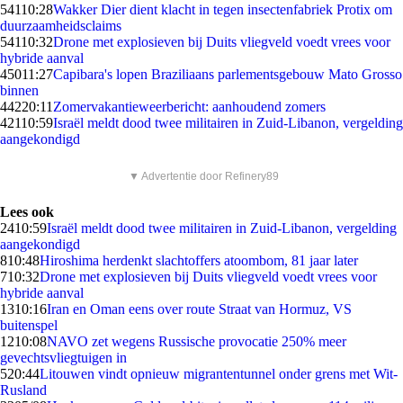
541
10:28
Wakker Dier dient klacht in tegen insectenfabriek Protix om
duurzaamheidsclaims
541
10:32
Drone met explosieven bij Duits vliegveld voedt vrees voor
hybride aanval
450
11:27
Capibara's lopen Braziliaans parlementsgebouw Mato Grosso
binnen
442
20:11
Zomervakantieweerbericht: aanhoudend zomers
421
10:59
Israël meldt dood twee militairen in Zuid-Libanon, vergelding
aangekondigd
▼ Advertentie door Refinery89
Lees ook
24
10:59
Israël meldt dood twee militairen in Zuid-Libanon, vergelding
aangekondigd
8
10:48
Hiroshima herdenkt slachtoffers atoombom, 81 jaar later
7
10:32
Drone met explosieven bij Duits vliegveld voedt vrees voor
hybride aanval
13
10:16
Iran en Oman eens over route Straat van Hormuz, VS
buitenspel
12
10:08
NAVO zet wegens Russische provocatie 250% meer
gevechtsvliegtuigen in
5
20:44
Litouwen vindt opnieuw migrantentunnel onder grens met Wit-
Rusland