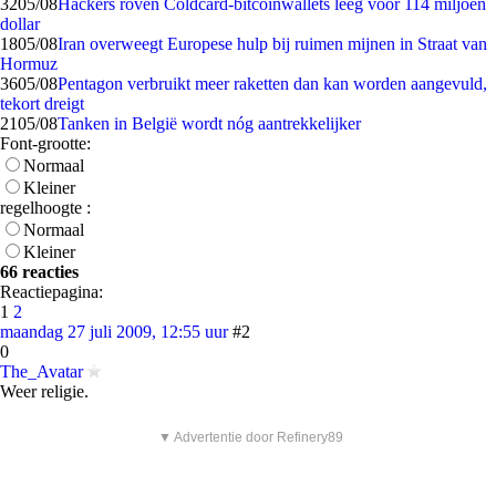
32
05/08
Hackers roven Coldcard-bitcoinwallets leeg voor 114 miljoen
dollar
18
05/08
Iran overweegt Europese hulp bij ruimen mijnen in Straat van
Hormuz
36
05/08
Pentagon verbruikt meer raketten dan kan worden aangevuld,
tekort dreigt
21
05/08
Tanken in België wordt nóg aantrekkelijker
Font-grootte:
Normaal
Kleiner
regelhoogte :
Normaal
Kleiner
66 reacties
Reactiepagina:
1
2
maandag 27 juli 2009, 12:55 uur
#2
0
The_Avatar
Weer religie.
▼ Advertentie door Refinery89