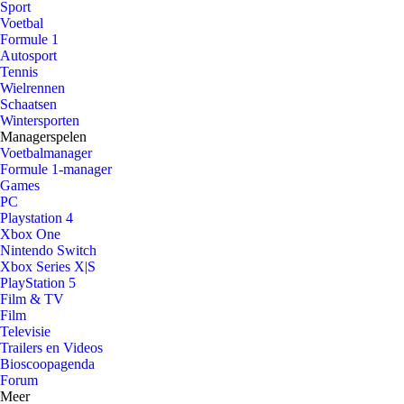
Sport
Voetbal
Formule 1
Autosport
Tennis
Wielrennen
Schaatsen
Wintersporten
Managerspelen
Voetbalmanager
Formule 1-manager
Games
PC
Playstation 4
Xbox One
Nintendo Switch
Xbox Series X|S
PlayStation 5
Film & TV
Film
Televisie
Trailers en Videos
Bioscoopagenda
Forum
Meer