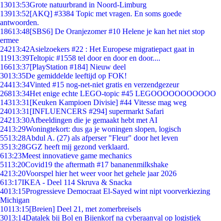
130
13:53
Grote natuurbrand in Noord-Limburg
139
13:52
[AKQ] #3384 Topic met vragen. En soms goede
antwoorden.
186
13:48
[SBS6] De Oranjezomer #10 Helene je kan het niet stop
ermee
242
13:42
Asielzoekers #22 : Het Europese migratiepact gaat in
119
13:39
Teltopic #1558 tel door en door en door....
166
13:37
[PlayStation #184] Nieuw deel
30
13:35
De gemiddelde leeftijd op FOK!
244
13:34
Vinted #15 nog-net-niet gratis en verzendgezeur
268
13:34
Het enige echte LEGO-topic #45 LEGOOOOOOOOOOO
143
13:31
[Keuken Kampioen Divisie] #44 Vitesse mag weg
240
13:31
[INFLUENCERS #294] supermarkt Safari
242
13:30
Afbeeldingen die je gemaakt hebt met AI
24
13:29
Woningtekort: dus ga je woningen slopen, logisch
55
13:28
Abdul A. (27) als afperser "Fleur" door het leven
35
13:28
GGZ heeft mij gezond verklaard.
6
13:23
Meest innovatieve game mechanics
51
13:20
Covid19 the aftermath #17 bananenmilkshake
42
13:20
Voorspel hier het weer voor het gehele jaar 2026
6
13:17
IKEA - Deel 114 Skruva & Snacka
40
13:15
Progressieve Democraat El-Sayed wint nipt voorverkiezing
Michigan
101
13:15
[Breien] Deel 21, met zomerbreisels
30
13:14
Datalek bij Bol en Bijenkorf na cyberaanval op logistiek