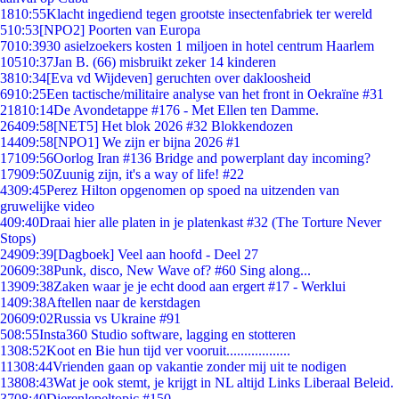
18
10:55
Klacht ingediend tegen grootste insectenfabriek ter wereld
5
10:53
[NPO2] Poorten van Europa
70
10:39
30 asielzoekers kosten 1 miljoen in hotel centrum Haarlem
105
10:37
Jan B. (66) misbruikt zeker 14 kinderen
38
10:34
[Eva vd Wijdeven] geruchten over dakloosheid
69
10:25
Een tactische/militaire analyse van het front in Oekraïne #31
218
10:14
De Avondetappe #176 - Met Ellen ten Damme.
264
09:58
[NET5] Het blok 2026 #32 Blokkendozen
144
09:58
[NPO1] We zijn er bijna 2026 #1
171
09:56
Oorlog Iran #136 Bridge and powerplant day incoming?
179
09:50
Zuunig zijn, it's a way of life! #22
43
09:45
Perez Hilton opgenomen op spoed na uitzenden van
gruwelijke video
4
09:40
Draai hier alle platen in je platenkast #32 (The Torture Never
Stops)
249
09:39
[Dagboek] Veel aan hoofd - Deel 27
206
09:38
Punk, disco, New Wave of? #60 Sing along...
139
09:38
Zaken waar je je echt dood aan ergert #17 - Werklui
14
09:38
Aftellen naar de kerstdagen
206
09:02
Russia vs Ukraine #91
5
08:55
Insta360 Studio software, lagging en stotteren
13
08:52
Koot en Bie hun tijd ver vooruit..................
113
08:44
Vrienden gaan op vakantie zonder mij uit te nodigen
138
08:43
Wat je ook stemt, je krijgt in NL altijd Links Liberaal Beleid.
37
08:40
Dierenlepeltopic #150