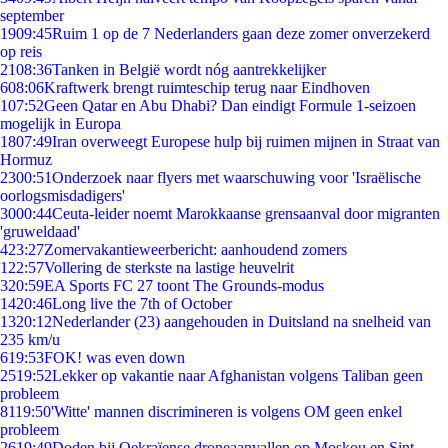
september
19
09:45
Ruim 1 op de 7 Nederlanders gaan deze zomer onverzekerd
op reis
21
08:36
Tanken in België wordt nóg aantrekkelijker
6
08:06
Kraftwerk brengt ruimteschip terug naar Eindhoven
1
07:52
Geen Qatar en Abu Dhabi? Dan eindigt Formule 1-seizoen
mogelijk in Europa
18
07:49
Iran overweegt Europese hulp bij ruimen mijnen in Straat van
Hormuz
23
00:51
Onderzoek naar flyers met waarschuwing voor 'Israëlische
oorlogsmisdadigers'
30
00:44
Ceuta-leider noemt Marokkaanse grensaanval door migranten
'gruweldaad'
4
23:27
Zomervakantieweerbericht: aanhoudend zomers
1
22:57
Vollering de sterkste na lastige heuvelrit
3
20:59
EA Sports FC 27 toont The Grounds-modus
14
20:46
Long live the 7th of October
13
20:12
Nederlander (23) aangehouden in Duitsland na snelheid van
235 km/u
6
19:53
FOK! was even down
25
19:52
Lekker op vakantie naar Afghanistan volgens Taliban geen
probleem
81
19:50
'Witte' mannen discrimineren is volgens OM geen enkel
probleem
26
19:49
Doden bij Oekraïense droneaanvallen op Moskou en Sint-