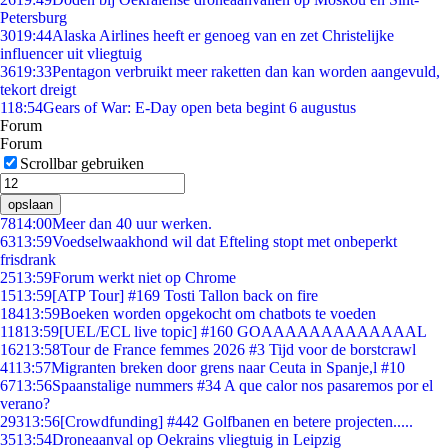
Petersburg
30
19:44
Alaska Airlines heeft er genoeg van en zet Christelijke
influencer uit vliegtuig
36
19:33
Pentagon verbruikt meer raketten dan kan worden aangevuld,
tekort dreigt
1
18:54
Gears of War: E-Day open beta begint 6 augustus
Forum
Forum
Scrollbar gebruiken
opslaan
78
14:00
Meer dan 40 uur werken.
63
13:59
Voedselwaakhond wil dat Efteling stopt met onbeperkt
frisdrank
25
13:59
Forum werkt niet op Chrome
15
13:59
[ATP Tour] #169 Tosti Tallon back on fire
184
13:59
Boeken worden opgekocht om chatbots te voeden
118
13:59
[UEL/ECL live topic] #160 GOAAAAAAAAAAAAAL
162
13:58
Tour de France femmes 2026 #3 Tijd voor de borstcrawl
41
13:57
Migranten breken door grens naar Ceuta in Spanje,l #10
67
13:56
Spaanstalige nummers #34 A que calor nos pasaremos por el
verano?
293
13:56
[Crowdfunding] #442 Golfbanen en betere projecten.....
35
13:54
Droneaanval op Oekrains vliegtuig in Leipzig