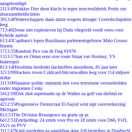
aangekondigd
21
13:49
Wakker Dier dient klacht in tegen insectenfabriek Protix om
duurzaamheidsclaims
39
13:48
Waterschappen slaan alarm wegens droogte: Gereedschapskist
leeg
7
13:46
Drone met explosieven bij Duits vliegveld voedt vrees voor
hybride aanval
6
13:43
Capibara's lopen Braziliaans parlementsgebouw Mato Grosso
binnen
17
13:35
Random Pics van de Dag #1978
13
13:17
Iran en Oman eens over route Straat van Hormuz, VS
buitenspel
8
13:14
Hiroshima herdenkt slachtoffers atoombom, 81 jaar later
32
13:09
Hackers roven Coldcard-bitcoinwallets leeg voor 114 miljoen
dollar
31
13:00
Spaanse politie: minstens tien voor terrorisme veroordeelden
onder migranten Ceuta
34
12:59
Dirk sluit supermarkt op de Wallen na golf van diefstal en
agressie
42
12:55
Progressieve Democraat El-Sayed wint nipt voorverkiezing
Michigan
8
12:53
The Division Resurgence nu gratis op pc
64
12:53
Zetelpeiling: 24 zetels voor Pro en 18 zetels voor D66, FvD,
JA21 en PVV
31
12:47
Kind overleden na aanrijding door AH-bestelbus in Dordrecht