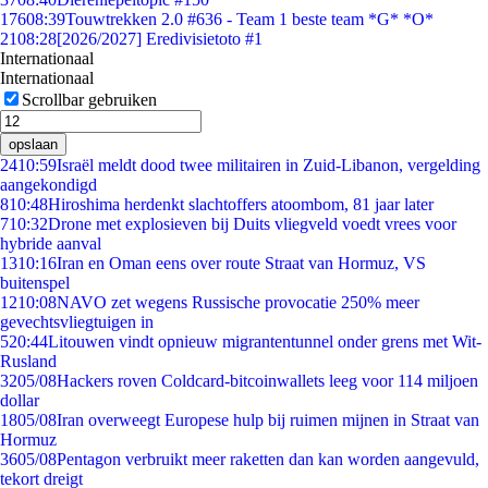
176
08:39
Touwtrekken 2.0 #636 - Team 1 beste team *G* *O*
21
08:28
[2026/2027] Eredivisietoto #1
Internationaal
Internationaal
Scrollbar gebruiken
opslaan
24
10:59
Israël meldt dood twee militairen in Zuid-Libanon, vergelding
aangekondigd
8
10:48
Hiroshima herdenkt slachtoffers atoombom, 81 jaar later
7
10:32
Drone met explosieven bij Duits vliegveld voedt vrees voor
hybride aanval
13
10:16
Iran en Oman eens over route Straat van Hormuz, VS
buitenspel
12
10:08
NAVO zet wegens Russische provocatie 250% meer
gevechtsvliegtuigen in
5
20:44
Litouwen vindt opnieuw migrantentunnel onder grens met Wit-
Rusland
32
05/08
Hackers roven Coldcard-bitcoinwallets leeg voor 114 miljoen
dollar
18
05/08
Iran overweegt Europese hulp bij ruimen mijnen in Straat van
Hormuz
36
05/08
Pentagon verbruikt meer raketten dan kan worden aangevuld,
tekort dreigt