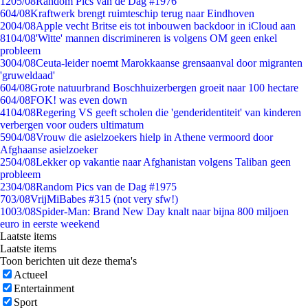
12
05/08
Random Pics van de Dag #1976
6
04/08
Kraftwerk brengt ruimteschip terug naar Eindhoven
20
04/08
Apple vecht Britse eis tot inbouwen backdoor in iCloud aan
81
04/08
'Witte' mannen discrimineren is volgens OM geen enkel
probleem
30
04/08
Ceuta-leider noemt Marokkaanse grensaanval door migranten
'gruweldaad'
6
04/08
Grote natuurbrand Boschhuizerbergen groeit naar 100 hectare
6
04/08
FOK! was even down
41
04/08
Regering VS geeft scholen die 'genderidentiteit' van kinderen
verbergen voor ouders ultimatum
59
04/08
Vrouw die asielzoekers hielp in Athene vermoord door
Afghaanse asielzoeker
25
04/08
Lekker op vakantie naar Afghanistan volgens Taliban geen
probleem
23
04/08
Random Pics van de Dag #1975
7
03/08
VrijMiBabes #315 (not very sfw!)
10
03/08
Spider-Man: Brand New Day knalt naar bijna 800 miljoen
euro in eerste weekend
Laatste items
Laatste items
Toon berichten uit deze thema's
Actueel
Entertainment
Sport