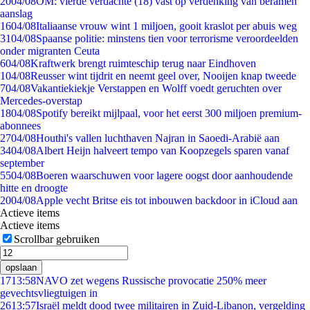
20
04/08
OM: vierde verdachte (18) vast op verdenking van beramen
aanslag
16
04/08
Italiaanse vrouw wint 1 miljoen, gooit kraslot per abuis weg
31
04/08
Spaanse politie: minstens tien voor terrorisme veroordeelden
onder migranten Ceuta
6
04/08
Kraftwerk brengt ruimteschip terug naar Eindhoven
1
04/08
Reusser wint tijdrit en neemt geel over, Nooijen knap tweede
7
04/08
Vakantiekiekje Verstappen en Wolff voedt geruchten over
Mercedes-overstap
18
04/08
Spotify bereikt mijlpaal, voor het eerst 300 miljoen premium-
abonnees
27
04/08
Houthi's vallen luchthaven Najran in Saoedi-Arabië aan
34
04/08
Albert Heijn halveert tempo van Koopzegels sparen vanaf
september
55
04/08
Boeren waarschuwen voor lagere oogst door aanhoudende
hitte en droogte
20
04/08
Apple vecht Britse eis tot inbouwen backdoor in iCloud aan
Actieve items
Actieve items
Scrollbar gebruiken
opslaan
17
13:58
NAVO zet wegens Russische provocatie 250% meer
gevechtsvliegtuigen in
26
13:57
Israël meldt dood twee militairen in Zuid-Libanon, vergelding