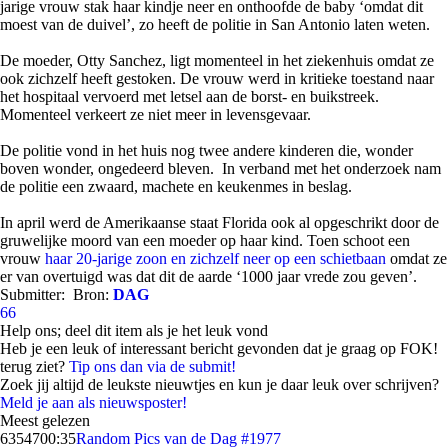
jarige vrouw stak haar kindje neer en onthoofde de baby ‘omdat dit
moest van de duivel’, zo heeft de politie in San Antonio laten weten.
De moeder, Otty Sanchez, ligt momenteel in het ziekenhuis omdat ze
ook zichzelf heeft gestoken. De vrouw werd in kritieke toestand naar
het hospitaal vervoerd met letsel aan de borst- en buikstreek.
Momenteel verkeert ze niet meer in levensgevaar.
De politie vond in het huis nog twee andere kinderen die, wonder
boven wonder, ongedeerd bleven. In verband met het onderzoek nam
de politie een zwaard, machete en keukenmes in beslag.
In april werd de Amerikaanse staat Florida ook al opgeschrikt door de
gruwelijke moord van een moeder op haar kind. Toen schoot een
vrouw
haar 20-jarige zoon en zichzelf neer op een schietbaan
omdat ze
er van overtuigd was dat dit de aarde ‘1000 jaar vrede zou geven’.
Submitter:
Bron:
DAG
66
Help ons; deel dit item als je het leuk vond
Heb je een leuk of interessant bericht gevonden dat je graag op FOK!
terug ziet?
Tip ons dan via de submit!
Zoek jij altijd de leukste nieuwtjes en kun je daar leuk over schrijven?
Meld je aan als nieuwsposter!
Meest gelezen
63547
00:35
Random Pics van de Dag #1977