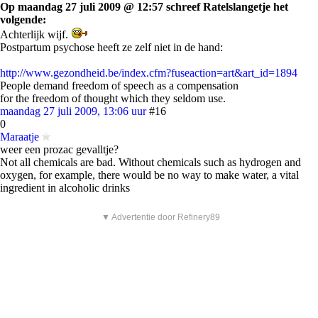
Op maandag 27 juli 2009 @ 12:57 schreef Ratelslangetje het
volgende:
Achterlijk wijf.
Postpartum psychose heeft ze zelf niet in de hand:
http://www.gezondheid.be/index.cfm?fuseaction=art&art_id=1894
People demand freedom of speech as a compensation
for the freedom of thought which they seldom use.
maandag 27 juli 2009, 13:06 uur
#16
0
Maraatje
weer een prozac gevalltje?
Not all chemicals are bad. Without chemicals such as hydrogen and
oxygen, for example, there would be no way to make water, a vital
ingredient in alcoholic drinks
▼ Advertentie door Refinery89