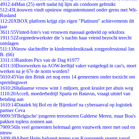
49
12:44
Man (25) sterft nadat hij lijm als condoom gebruikt
5
12:43
Litouwen vindt opnieuw migrantentunnel onder grens met Wit-
Rusland
1
12:20
XBOX platform krijgt zijn eigen "Platinum" achievements dit
jaar
36
11:55
Vinted-foto's van vrouwen massaal gedeeld op seksfora
19
11:52
Zorgmedewerkster die 's nachts haar vriend bezocht terecht
ontslagen
5
11:13
Nieuw slachtoffer in kindermisbruikzaak zorgprofessional Jan
B. (66)
33
11:13
Random Pics van de Dag #1977
43
11:10
Doorwerken na AOW-leeftijd vaker vastgelegd in cao's, moet
werken na je 67e de norm worden?
50
10:45
Van den Brink zet nog eens 14 gemeenten onder toezicht om
spreidingswet
16
10:26
Italiaanse vrouw wint 1 miljoen, gooit kraslot per abuis weg
11
10:20
Accell, moederbedrijf Sparta en Batavus, vraagt uitstel van
betaling aan
16
10:14
Datalek bij Bol en de Bijenkorf na cyberaanval op logistiek
partner Ceva
90
09:59
'Belgische' jongeren terroriseren Galderse Meren, maar Boa's
pakken topless zonnen aan
79
09:56
In veel gemeenten helemaal geen vuurwerk meer met oud en
nieuw
34
09:49
Albert Heijn halveert tempo van Koopzegels sparen vanaf