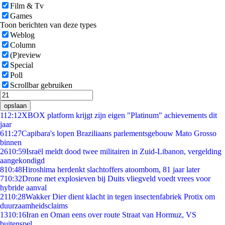
Film & Tv
Games
Toon berichten van deze types
Weblog
Column
(P)review
Special
Poll
Scrollbar gebruiken
opslaan
1
12:12
XBOX platform krijgt zijn eigen "Platinum" achievements dit
jaar
6
11:27
Capibara's lopen Braziliaans parlementsgebouw Mato Grosso
binnen
26
10:59
Israël meldt dood twee militairen in Zuid-Libanon, vergelding
aangekondigd
8
10:48
Hiroshima herdenkt slachtoffers atoombom, 81 jaar later
7
10:32
Drone met explosieven bij Duits vliegveld voedt vrees voor
hybride aanval
21
10:28
Wakker Dier dient klacht in tegen insectenfabriek Protix om
duurzaamheidsclaims
13
10:16
Iran en Oman eens over route Straat van Hormuz, VS
buitenspel