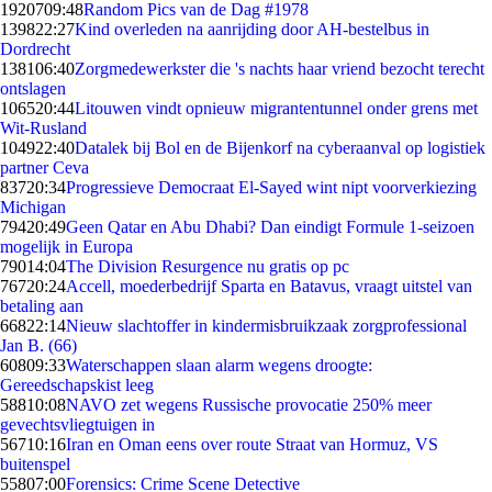
19207
09:48
Random Pics van de Dag #1978
1398
22:27
Kind overleden na aanrijding door AH-bestelbus in
Dordrecht
1381
06:40
Zorgmedewerkster die 's nachts haar vriend bezocht terecht
ontslagen
1065
20:44
Litouwen vindt opnieuw migrantentunnel onder grens met
Wit-Rusland
1049
22:40
Datalek bij Bol en de Bijenkorf na cyberaanval op logistiek
partner Ceva
837
20:34
Progressieve Democraat El-Sayed wint nipt voorverkiezing
Michigan
794
20:49
Geen Qatar en Abu Dhabi? Dan eindigt Formule 1-seizoen
mogelijk in Europa
790
14:04
The Division Resurgence nu gratis op pc
767
20:24
Accell, moederbedrijf Sparta en Batavus, vraagt uitstel van
betaling aan
668
22:14
Nieuw slachtoffer in kindermisbruikzaak zorgprofessional
Jan B. (66)
608
09:33
Waterschappen slaan alarm wegens droogte:
Gereedschapskist leeg
588
10:08
NAVO zet wegens Russische provocatie 250% meer
gevechtsvliegtuigen in
567
10:16
Iran en Oman eens over route Straat van Hormuz, VS
buitenspel
558
07:00
Forensics: Crime Scene Detective