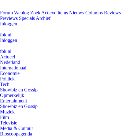
Forum
Weblog
Zoek
Actieve Items
Nieuws
Columns
Reviews
Previews
Specials
Archief
Inloggen
fok.nl
Inloggen
fok.nl
Actueel
Nederland
Internationaal
Economie
Politiek
Tech
Showbiz en Gossip
Opmerkelijk
Entertainment
Showbiz en Gossip
Muziek
Film
Televisie
Media & Cultuur
Bioscoopagenda