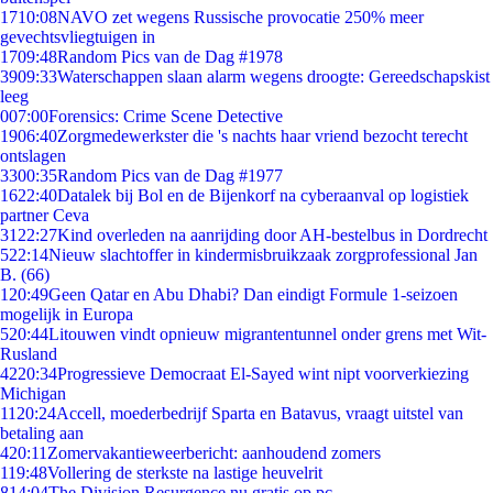
17
10:08
NAVO zet wegens Russische provocatie 250% meer
gevechtsvliegtuigen in
17
09:48
Random Pics van de Dag #1978
39
09:33
Waterschappen slaan alarm wegens droogte: Gereedschapskist
leeg
0
07:00
Forensics: Crime Scene Detective
19
06:40
Zorgmedewerkster die 's nachts haar vriend bezocht terecht
ontslagen
33
00:35
Random Pics van de Dag #1977
16
22:40
Datalek bij Bol en de Bijenkorf na cyberaanval op logistiek
partner Ceva
31
22:27
Kind overleden na aanrijding door AH-bestelbus in Dordrecht
5
22:14
Nieuw slachtoffer in kindermisbruikzaak zorgprofessional Jan
B. (66)
1
20:49
Geen Qatar en Abu Dhabi? Dan eindigt Formule 1-seizoen
mogelijk in Europa
5
20:44
Litouwen vindt opnieuw migrantentunnel onder grens met Wit-
Rusland
42
20:34
Progressieve Democraat El-Sayed wint nipt voorverkiezing
Michigan
11
20:24
Accell, moederbedrijf Sparta en Batavus, vraagt uitstel van
betaling aan
4
20:11
Zomervakantieweerbericht: aanhoudend zomers
1
19:48
Vollering de sterkste na lastige heuvelrit
8
14:04
The Division Resurgence nu gratis op pc