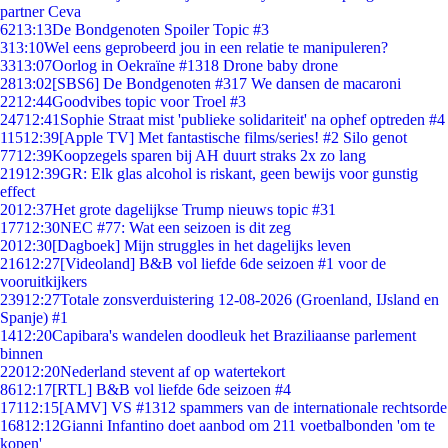
partner Ceva
62
13:13
De Bondgenoten Spoiler Topic #3
3
13:10
Wel eens geprobeerd jou in een relatie te manipuleren?
33
13:07
Oorlog in Oekraïne #1318 Drone baby drone
28
13:02
[SBS6] De Bondgenoten #317 We dansen de macaroni
22
12:44
Goodvibes topic voor Troel #3
247
12:41
Sophie Straat mist 'publieke solidariteit' na ophef optreden #4
115
12:39
[Apple TV] Met fantastische films/series! #2 Silo genot
77
12:39
Koopzegels sparen bij AH duurt straks 2x zo lang
219
12:39
GR: Elk glas alcohol is riskant, geen bewijs voor gunstig
effect
20
12:37
Het grote dagelijkse Trump nieuws topic #31
177
12:30
NEC #77: Wat een seizoen is dit zeg
20
12:30
[Dagboek] Mijn struggles in het dagelijks leven
216
12:27
[Videoland] B&B vol liefde 6de seizoen #1 voor de
vooruitkijkers
239
12:27
Totale zonsverduistering 12-08-2026 (Groenland, IJsland en
Spanje) #1
14
12:20
Capibara's wandelen doodleuk het Braziliaanse parlement
binnen
220
12:20
Nederland stevent af op watertekort
86
12:17
[RTL] B&B vol liefde 6de seizoen #4
171
12:15
[AMV] VS #1312 spammers van de internationale rechtsorde
168
12:12
Gianni Infantino doet aanbod om 211 voetbalbonden 'om te
kopen'