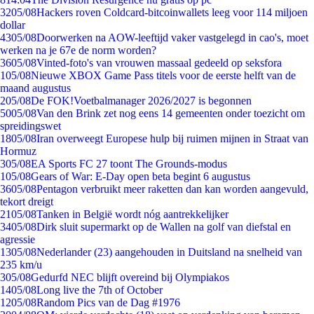
32
05/08
Hackers roven Coldcard-bitcoinwallets leeg voor 114 miljoen
dollar
43
05/08
Doorwerken na AOW-leeftijd vaker vastgelegd in cao's, moet
werken na je 67e de norm worden?
36
05/08
Vinted-foto's van vrouwen massaal gedeeld op seksfora
1
05/08
Nieuwe XBOX Game Pass titels voor de eerste helft van de
maand augustus
2
05/08
De FOK!Voetbalmanager 2026/2027 is begonnen
50
05/08
Van den Brink zet nog eens 14 gemeenten onder toezicht om
spreidingswet
18
05/08
Iran overweegt Europese hulp bij ruimen mijnen in Straat van
Hormuz
3
05/08
EA Sports FC 27 toont The Grounds-modus
1
05/08
Gears of War: E-Day open beta begint 6 augustus
36
05/08
Pentagon verbruikt meer raketten dan kan worden aangevuld,
tekort dreigt
21
05/08
Tanken in België wordt nóg aantrekkelijker
34
05/08
Dirk sluit supermarkt op de Wallen na golf van diefstal en
agressie
13
05/08
Nederlander (23) aangehouden in Duitsland na snelheid van
235 km/u
3
05/08
Gedurfd NEC blijft overeind bij Olympiakos
14
05/08
Long live the 7th of October
12
05/08
Random Pics van de Dag #1976