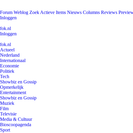
Forum
Weblog
Zoek
Actieve Items
Nieuws
Columns
Reviews
Previe
Inloggen
fok.nl
Inloggen
fok.nl
Actueel
Nederland
Internationaal
Economie
Politiek
Tech
Showbiz en Gossip
Opmerkelijk
Entertainment
Showbiz en Gossip
Muziek
Film
Televisie
Media & Cultuur
Bioscoopagenda
Sport