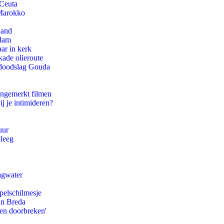
 Ceuta
 Marokko
land
rdam
ar in kerk
kade olieroute
r doodslag Gouda
ongemerkt filmen
ij je intimideren?
uur
 leeg
agwater
pelschilmesje
an Breda
pen doorbreken'