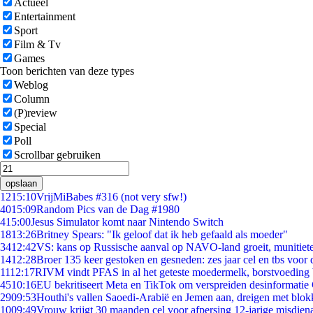
Actueel
Entertainment
Sport
Film & Tv
Games
Toon berichten van deze types
Weblog
Column
(P)review
Special
Poll
Scrollbar gebruiken
opslaan
12
15:10
VrijMiBabes #316 (not very sfw!)
40
15:09
Random Pics van de Dag #1980
4
15:00
Jesus Simulator komt naar Nintendo Switch
18
13:26
Britney Spears: "Ik geloof dat ik heb gefaald als moeder"
34
12:42
VS: kans op Russische aanval op NAVO-land groeit, munitiet
14
12:28
Broer 135 keer gestoken en gesneden: zes jaar cel en tbs voo
11
12:17
RIVM vindt PFAS in al het geteste moedermelk, borstvoeding b
45
10:16
EU bekritiseert Meta en TikTok om verspreiden desinformatie
29
09:53
Houthi's vallen Saoedi-Arabië en Jemen aan, dreigen met blok
10
09:49
Vrouw krijgt 30 maanden cel voor afpersing 12-jarige misdiena