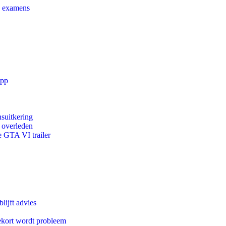
e examens
app
suitkering
d overleden
e GTA VI trailer
lijft advies
ekort wordt probleem