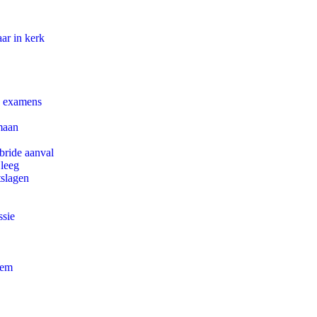
ar in kerk
e examens
maan
bride aanval
 leeg
tslagen
ssie
eem