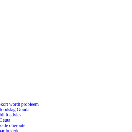
ekort wordt probleem
r doodslag Gouda
lijft advies
 Ceuta
kade olieroute
ar in kerk