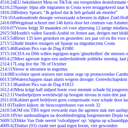
45
16:24
EU bekritiseert Meta en TikTok om verspreiden desinformatie
62
16:23
Spanje: bijna alle migranten in Ceuta weer teruggekeerd naar
18
16:20
Britney Spears: "Ik geloof dat ik heb gefaald als moeder"
7
16:10
Aanhoudende droogte veroorzaakt scheuren in dijken Zuid-Hol
24
16:08
Wegpiraat scheurt met 146 km/u door het centrum van Amste
10
16:07
Vrouw krijgt 30 maanden cel voor afpersing 12-jarige misdiena
29
15:56
Houthi's vallen Saoedi-Arabië en Jemen aan, dreigen met blok
14
15:54
Broer 135 keer gestoken en gesneden: zes jaar cel en tbs voo
27
15:52
Italië hindert reizigers uit Spanje na migratiecrisis Ceuta
40
15:46
Random Pics van de Dag #1980
37
15:16
CDA en D66 willen ingrijpen tegen 'gluurbrillen' die mensen 
69
14:25
Meer agressie tegen een andersluidende politieke mening, laat j
23
14:17
Long live the 7th of October
2
14:11
Nieuw te streamen in augustus
1
14:08
Excelsior opent seizoen met ruime zege op promovendus Camb
60
13:58
Waterschappen slaan alarm wegens droogte: Gereedschapskist
37
13:13
Random Pics van de Dag #1833
16
12:43
Meta krijgt half miljard boete voor mentale schade bij jongeren
42
12:11
Voedselprijzen wereldwijd op hoogste niveau in ruim drie jaar
29
11:05
Kabinet geeft bedrijven geen compensatie voor schade door la
6
11:03
Trailers kijken: de bioscoopreleases van week 32
24
10:54
OM eist TBS tegen verwarde man die agenten stak met aardap
24
10:18
Vier aanhoudingen na doodsbedreiging burgemeester Depla v
56
09:52
Dikke Van Dale neemt 'vulvalippen' op: 'stigma op schaamlip
40
09:42
Duitser (93) crasht met quad tegen boom, vier gewonden