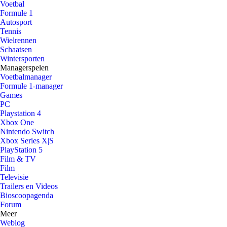
Voetbal
Formule 1
Autosport
Tennis
Wielrennen
Schaatsen
Wintersporten
Managerspelen
Voetbalmanager
Formule 1-manager
Games
PC
Playstation 4
Xbox One
Nintendo Switch
Xbox Series X|S
PlayStation 5
Film & TV
Film
Televisie
Trailers en Videos
Bioscoopagenda
Forum
Meer
Weblog