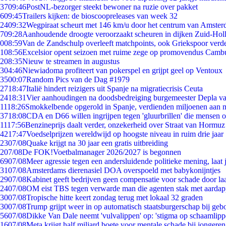
37
09:46
PostNL-bezorger steekt bewoner na ruzie over pakket
6
09:45
Trailers kijken: de bioscoopreleases van week 32
24
09:32
Wegpiraat scheurt met 146 km/u door het centrum van Amste
7
09:28
Aanhoudende droogte veroorzaakt scheuren in dijken Zuid-Hol
0
08:59
Van de Zandschulp overleeft matchpoints, ook Griekspoor verde
1
08:56
Excelsior opent seizoen met ruime zege op promovendus Camb
2
08:35
Nieuw te streamen in augustus
3
04:46
Niewiadoma profiteert van pokerspel en grijpt geel op Ventoux
35
00:07
Random Pics van de Dag #1979
27
18:47
Italië hindert reizigers uit Spanje na migratiecrisis Ceuta
24
18:31
Vier aanhoudingen na doodsbedreiging burgemeester Depla v
11
18:26
Smokkelbende opgerold in Spanje, verdienden miljoenen aan 
37
18:08
CDA en D66 willen ingrijpen tegen 'gluurbrillen' die mensen 
11
17:56
Benzineprijs daalt verder, onzekerheid over Straat van Hormuz b
42
17:47
Voedselprijzen wereldwijd op hoogste niveau in ruim drie jaar
23
07/08
Quake krijgt na 30 jaar een gratis uitbreiding
2
07/08
De FOK!Voetbalmanager 2026/2027 is begonnen
69
07/08
Meer agressie tegen een andersluidende politieke mening, laat j
31
07/08
Amsterdams dierenasiel DOA overspoeld met babykonijntjes
29
07/08
Kabinet geeft bedrijven geen compensatie voor schade door la
24
07/08
OM eist TBS tegen verwarde man die agenten stak met aardap
30
07/08
Tropische hitte keert zondag terug met lokaal 32 graden
30
07/08
Trump grijpt weer in op automatisch staatsburgerschap bij geb
56
07/08
Dikke Van Dale neemt 'vulvalippen' op: 'stigma op schaamlip
16
07/08
Meta krijgt half miljard boete voor mentale schade bij jongeren