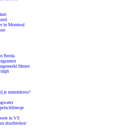
rdam
land
r in Montreal
uur
an Breda
migranten
ongemerkt filmen
lijft
ij je intimideren?
agwater
pelschilmesje
oorte in VS
pen doorbreken'