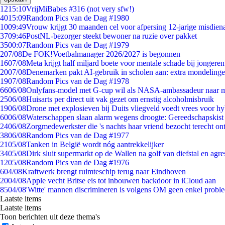
12
15:10
VrijMiBabes #316 (not very sfw!)
40
15:09
Random Pics van de Dag #1980
10
09:49
Vrouw krijgt 30 maanden cel voor afpersing 12-jarige misdiena
37
09:46
PostNL-bezorger steekt bewoner na ruzie over pakket
35
00:07
Random Pics van de Dag #1979
2
07/08
De FOK!Voetbalmanager 2026/2027 is begonnen
16
07/08
Meta krijgt half miljard boete voor mentale schade bij jongeren
20
07/08
Denemarken pakt AI-gebruik in scholen aan: extra mondeling
19
07/08
Random Pics van de Dag #1978
66
06/08
Onlyfans-model met G-cup wil als NASA-ambassadeur naar 
25
06/08
Huisarts per direct uit vak gezet om ernstig alcoholmisbruik
19
06/08
Drone met explosieven bij Duits vliegveld voedt vrees voor hy
60
06/08
Waterschappen slaan alarm wegens droogte: Gereedschapskist
24
06/08
Zorgmedewerkster die 's nachts haar vriend bezocht terecht on
38
06/08
Random Pics van de Dag #1977
21
05/08
Tanken in België wordt nóg aantrekkelijker
34
05/08
Dirk sluit supermarkt op de Wallen na golf van diefstal en agre
12
05/08
Random Pics van de Dag #1976
6
04/08
Kraftwerk brengt ruimteschip terug naar Eindhoven
20
04/08
Apple vecht Britse eis tot inbouwen backdoor in iCloud aan
85
04/08
'Witte' mannen discrimineren is volgens OM geen enkel probl
Laatste items
Laatste items
Toon berichten uit deze thema's