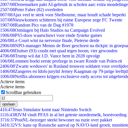
20
07/08
Denemarken pakt AI-gebruik in scholen aan: extra mondeling
25
07/08
Peter Faber (82) overleden
0
07/08
Ajax veel te sterk voor Shelbourne, maar houdt schade beperkt
1
07/08
Nieuwkomers schitteren bij ruime Europese zege FC Twente
19
07/08
Random Pics van de Dag #1978
15
06/08
Ontslagen bij Halo Studios na Campaign Evolved
19
06/08
PS5-doos waarschuwt voor einde fysieke games
2
06/08
Le Court wint na nerveuze finale, Pieterse derde
29
06/08
NPO-manager Menno de Boer geschorst na dickpic in groeps
40
06/08
Duitser (93) crasht met quad tegen boom, vier gewonden
47
06/08
Trump wil dat J.D. Vance hem in 2028 opvolgt
1
06/08
Lemmen boekt eerste profzege in zware Ronde van Polen-rit
24
06/08
'Zwarte weduwes' in Rusland trouwen soldaten voor overlijden
14
06/08
Zangeres en Idols-jurylid Jerney Kaagman op 79-jarige leeftij
10
06/08
Netflix-abonnees krijgen exclusieve early access tot uitgebreid
Actieve items
Actieve items
Scrollbar gebruiken
opslaan
4
16:47
Jesus Simulator komt naar Nintendo Switch
11
16:43
RIVM vindt PFAS in al het geteste moedermelk, borstvoeding b
37
16:37
PostNL-bezorger steekt bewoner na ruzie over pakket
34
16:32
VS: kans op Russische aanval op NAVO-land groeit, munitiet