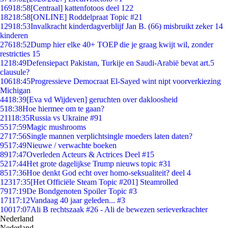
169
18:58
[Centraal] kattenfotoos deel 122
182
18:58
[ONLINE] Roddelpraat Topic #21
129
18:53
Invalkracht kinderdagverblijf Jan B. (66) misbruikt zeker 14
kinderen
276
18:52
Dump hier elke 40+ TOEP die je graag kwijt wil, zonder
restricties 15
12
18:49
Defensiepact Pakistan, Turkije en Saudi-Arabië bevat art.5
clausule?
106
18:45
Progressieve Democraat El-Sayed wint nipt voorverkiezing
Michigan
44
18:39
[Eva vd Wijdeven] geruchten over dakloosheid
5
18:38
Hoe hiermee om te gaan?
211
18:35
Russia vs Ukraine #91
55
17:59
Magic mushrooms
27
17:56
Single mannen verplichtsingle moeders laten daten?
95
17:49
Nieuwe / verwachte boeken
89
17:47
Overleden Acteurs & Actrices Deel #15
52
17:44
Het grote dagelijkse Trump nieuws topic #31
85
17:36
Hoe denkt God echt over homo-seksualiteit? deel 4
123
17:35
[Het Officiële Steam Topic #201] Steamrolled
79
17:19
De Bondgenoten Spoiler Topic #3
171
17:12
Vandaag 40 jaar geleden... #3
100
17:07
Ali B rechtszaak #26 - Ali de bewezen serieverkrachter
Nederland
Nederland