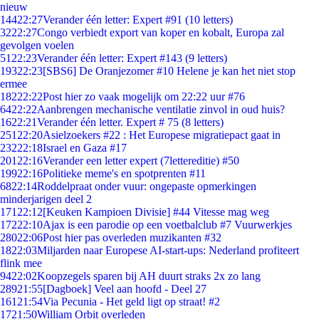
nieuw
144
22:27
Verander één letter: Expert #91 (10 letters)
32
22:27
Congo verbiedt export van koper en kobalt, Europa zal
gevolgen voelen
51
22:23
Verander één letter: Expert #143 (9 letters)
193
22:23
[SBS6] De Oranjezomer #10 Helene je kan het niet stop
ermee
182
22:22
Post hier zo vaak mogelijk om 22:22 uur #76
64
22:22
Aanbrengen mechanische ventilatie zinvol in oud huis?
16
22:21
Verander één letter. Expert # 75 (8 letters)
251
22:20
Asielzoekers #22 : Het Europese migratiepact gaat in
232
22:18
Israel en Gaza #17
201
22:16
Verander een letter expert (7lettereditie) #50
199
22:16
Politieke meme's en spotprenten #11
68
22:14
Roddelpraat onder vuur: ongepaste opmerkingen
minderjarigen deel 2
171
22:12
[Keuken Kampioen Divisie] #44 Vitesse mag weg
172
22:10
Ajax is een parodie op een voetbalclub #7 Vuurwerkjes
280
22:06
Post hier pas overleden muzikanten #32
18
22:03
Miljarden naar Europese AI-start-ups: Nederland profiteert
flink mee
94
22:02
Koopzegels sparen bij AH duurt straks 2x zo lang
289
21:55
[Dagboek] Veel aan hoofd - Deel 27
161
21:54
Via Pecunia - Het geld ligt op straat! #2
17
21:50
William Orbit overleden