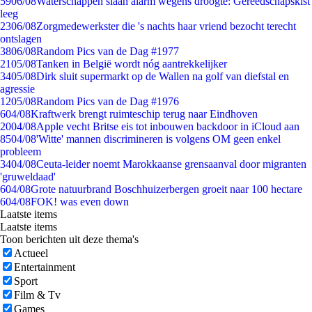
59
06/08
Waterschappen slaan alarm wegens droogte: Gereedschapskist
leeg
23
06/08
Zorgmedewerkster die 's nachts haar vriend bezocht terecht
ontslagen
38
06/08
Random Pics van de Dag #1977
21
05/08
Tanken in België wordt nóg aantrekkelijker
34
05/08
Dirk sluit supermarkt op de Wallen na golf van diefstal en
agressie
12
05/08
Random Pics van de Dag #1976
6
04/08
Kraftwerk brengt ruimteschip terug naar Eindhoven
20
04/08
Apple vecht Britse eis tot inbouwen backdoor in iCloud aan
85
04/08
'Witte' mannen discrimineren is volgens OM geen enkel
probleem
34
04/08
Ceuta-leider noemt Marokkaanse grensaanval door migranten
'gruweldaad'
6
04/08
Grote natuurbrand Boschhuizerbergen groeit naar 100 hectare
6
04/08
FOK! was even down
Laatste items
Laatste items
Toon berichten uit deze thema's
Actueel
Entertainment
Sport
Film & Tv
Games