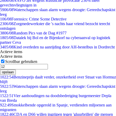
26
06/08
NAVO zet wegens Russische provocatie 250% meer
gevechtsvliegtuigen in
59
06/08
Waterschappen slaan alarm wegens droogte: Gereedschapskist
leeg
1
06/08
Forensics: Crime Scene Detective
23
06/08
Zorgmedewerkster die 's nachts haar vriend bezocht terecht
ontslagen
38
06/08
Random Pics van de Dag #1977
18
05/08
Datalek bij Bol en de Bijenkorf na cyberaanval op logistiek
partner Ceva
34
05/08
Kind overleden na aanrijding door AH-bestelbus in Dordrecht
Actieve items
Actieve items
Scrollbar gebruiken
opslaan
10
22:54
Benzineprijs daalt verder, onzekerheid over Straat van Hormuz
blijft
59
22:53
Waterschappen slaan alarm wegens droogte: Gereedschapskist
leeg
15
22:51
Vier aanhoudingen na doodsbedreiging burgemeester Depla
van Breda
9
22:49
Smokkelbende opgerold in Spanje, verdienden miljoenen aan
migranten
18
22:46
CDA en D66 willen ingrijpen tegen 'gluurbrillen' die mensen