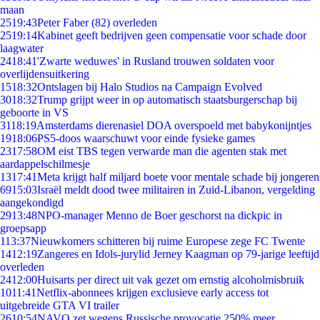
maan
25
19:43
Peter Faber (82) overleden
25
19:14
Kabinet geeft bedrijven geen compensatie voor schade door
laagwater
24
18:41
'Zwarte weduwes' in Rusland trouwen soldaten voor
overlijdensuitkering
15
18:32
Ontslagen bij Halo Studios na Campaign Evolved
30
18:32
Trump grijpt weer in op automatisch staatsburgerschap bij
geboorte in VS
31
18:19
Amsterdams dierenasiel DOA overspoeld met babykonijntjes
19
18:06
PS5-doos waarschuwt voor einde fysieke games
23
17:58
OM eist TBS tegen verwarde man die agenten stak met
aardappelschilmesje
13
17:41
Meta krijgt half miljard boete voor mentale schade bij jongeren
69
15:03
Israël meldt dood twee militairen in Zuid-Libanon, vergelding
aangekondigd
29
13:48
NPO-manager Menno de Boer geschorst na dickpic in
groepsapp
1
13:37
Nieuwkomers schitteren bij ruime Europese zege FC Twente
14
12:19
Zangeres en Idols-jurylid Jerney Kaagman op 79-jarige leeftijd
overleden
24
12:00
Huisarts per direct uit vak gezet om ernstig alcoholmisbruik
10
11:41
Netflix-abonnees krijgen exclusieve early access tot
uitgebreide GTA VI trailer
26
10:54
NAVO zet wegens Russische provocatie 250% meer