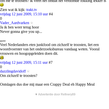
om me te troosten? ik vreet het omdat het verdomde fokking lekker is
Zien wat ik kijk:
trakt.tv
vrijdag 12 juni 2009, 15:10 uur
#4
0
Vader_Aardvarken
Ja ik ben weer terug hoor
Never gonna give you up...
quote:
Veel Nederlanders eten junkfood om zichzelf te troosten, liet een
woordvoerster van het onderzoeksbureau vandaag weten. Vooral
vrouwen en hoogopgeleiden doen dit.
vrijdag 12 juni 2009, 15:11 uur
#7
0
dazzlingdavidoff
Om zichzelf te troosten?
Ontslagen dus doe mij maar een Crappy Deal eh Happy Meal
▼ Advertentie door Refinery89