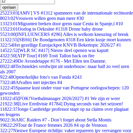
opslaan
252
23:03
[AMV] VS #1312 spammers van de internationale rechtsorde
80
23:02
Vrouwen willen geen man meer #30
133
23:01
Migranten breken door grens naar Ceuta in Spanje,l #10
155
23:01
Oorlog in Oekraïne #1318 Drone baby drone
55
23:00
[INFLUENCERS #296] Alles is welkom kneuzing of breuk
113
22:55
[SBS6] De Bondgenoten #318 Een klein kusje moet kunnen
3
22:54
Het gezellige Eurojackpot KNVB Bekertopic 2026/27 #1
145
22:52
[WLR SC #417] Nieuw deel openen was kaputt
43
22:50
[ATP Tour] #169 Tosti Tallon back on fire
272
22:49
De Avondetappe #176 - Met Ellen ten Damme.
69
22:48
Techniekles verdwijnt uit onderbouw: maar half zo veel uren
als 2007
9
22:48
Opmerkelijke foto's van Funda #243
73
22:48
Afvallen met injecties #4
12
22:45
Spaanse kust onder vuur van Portugese oorlogsschepen: 120
gewonden
110
22:45
[FOK!Voetbalmanager 2026/2027] #1 We zijn er weer
219
22:38
[Live Eredivisie #1784] Dying seconds van het seizoen!
118
22:37
Jonge Cambridge professor stapt op na claims over plagiaat
en leugens
90
22:36
ARC Raiders #7 - Don’t forget about Stella Montis
196
22:29
Tour de France femmes 2026 #4 op de Ventoux
3
22:27
Nieuwe Europese richtlijn: vaker repareren ipv vervangen voor