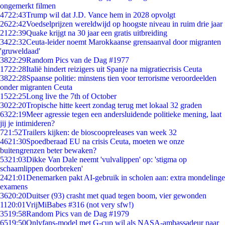
ongemerkt filmen
47
22:43
Trump wil dat J.D. Vance hem in 2028 opvolgt
26
22:42
Voedselprijzen wereldwijd op hoogste niveau in ruim drie jaar
21
22:39
Quake krijgt na 30 jaar een gratis uitbreiding
34
22:32
Ceuta-leider noemt Marokkaanse grensaanval door migranten
'gruweldaad'
38
22:29
Random Pics van de Dag #1977
17
22:28
Italië hindert reizigers uit Spanje na migratiecrisis Ceuta
38
22:28
Spaanse politie: minstens tien voor terrorisme veroordeelden
onder migranten Ceuta
15
22:25
Long live the 7th of October
30
22:20
Tropische hitte keert zondag terug met lokaal 32 graden
63
22:19
Meer agressie tegen een andersluidende politieke mening, laat
jij je intimideren?
7
21:52
Trailers kijken: de bioscoopreleases van week 32
46
21:30
Spoedberaad EU na crisis Ceuta, moeten we onze
buitengrenzen beter bewaken?
53
21:03
Dikke Van Dale neemt 'vulvalippen' op: 'stigma op
schaamlippen doorbreken'
24
21:01
Denemarken pakt AI-gebruik in scholen aan: extra mondelinge
examens
36
20:20
Duitser (93) crasht met quad tegen boom, vier gewonden
11
20:01
VrijMiBabes #316 (not very sfw!)
35
19:58
Random Pics van de Dag #1979
65
19:50
Onlyfans-model met G-cup wil als NASA-ambassadeur naar