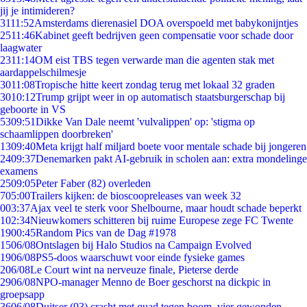
jij je intimideren?
31
11:52
Amsterdams dierenasiel DOA overspoeld met babykonijntjes
25
11:46
Kabinet geeft bedrijven geen compensatie voor schade door
laagwater
23
11:14
OM eist TBS tegen verwarde man die agenten stak met
aardappelschilmesje
30
11:08
Tropische hitte keert zondag terug met lokaal 32 graden
30
10:12
Trump grijpt weer in op automatisch staatsburgerschap bij
geboorte in VS
53
09:51
Dikke Van Dale neemt 'vulvalippen' op: 'stigma op
schaamlippen doorbreken'
13
09:40
Meta krijgt half miljard boete voor mentale schade bij jongeren
24
09:37
Denemarken pakt AI-gebruik in scholen aan: extra mondelinge
examens
25
09:05
Peter Faber (82) overleden
7
05:00
Trailers kijken: de bioscoopreleases van week 32
0
03:37
Ajax veel te sterk voor Shelbourne, maar houdt schade beperkt
1
02:34
Nieuwkomers schitteren bij ruime Europese zege FC Twente
19
00:45
Random Pics van de Dag #1978
15
06/08
Ontslagen bij Halo Studios na Campaign Evolved
19
06/08
PS5-doos waarschuwt voor einde fysieke games
2
06/08
Le Court wint na nerveuze finale, Pieterse derde
29
06/08
NPO-manager Menno de Boer geschorst na dickpic in
groepsapp
36
06/08
Duitser (93) crasht met quad tegen boom, vier gewonden