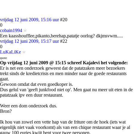
vrijdag 12 juni 2009, 15:16 uur
#20
0
cobain1994
Een kaasshoufflee,pikanto,berehap,patatje oorlog? dkjmsvwm.....
vrijdag 12 juni 2009, 15:17 uur
#22
0
LuKaLiKe
quote:
Op vrijdag 12 juni 2009 @ 15:15 schreef Kajalevi het volgende:
Er is net een onderzoek geweest dat de patatzaken meer bezoekers
trekt sinds de kredietcrisis en men minder naar de goede restaurants
gaat.
Gewoon omdat dat even goedkoper is.
Dus gelul van 'geeft junkfood niet op'. Men gaat nu meer uit eten in de
patatzaak ipv een duur restaurant.
Weer een dom onderzoek dus.
Bron?
Ik hou van zowel een vette hap van de friture om de hoek (iets wat
eigenlijk niet vaak voorkomt) als van een chique restaurant waar je al
gauw 100 euries kwijt bent voor twee personen.