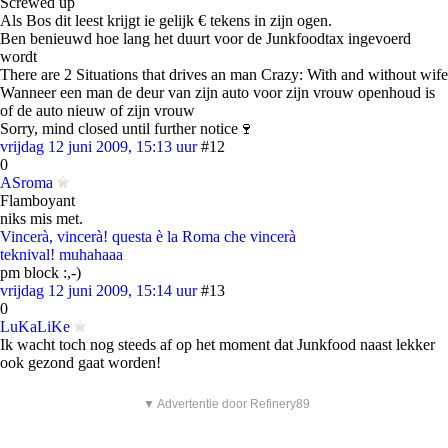
Screwed up
Als Bos dit leest krijgt ie gelijk € tekens in zijn ogen.
Ben benieuwd hoe lang het duurt voor de Junkfoodtax ingevoerd
wordt
There are 2 Situations that drives an man Crazy: With and without wife
Wanneer een man de deur van zijn auto voor zijn vrouw openhoud is
of de auto nieuw of zijn vrouw
Sorry, mind closed until further notice🍷
vrijdag 12 juni 2009, 15:13 uur
#12
0
ASroma
Flamboyant
niks mis met.
Vincerà, vincerà! questa è la Roma che vincerà
teknival! muhahaaa
pm block :,-)
vrijdag 12 juni 2009, 15:14 uur
#13
0
LuKaLiKe
Ik wacht toch nog steeds af op het moment dat Junkfood naast lekker
ook gezond gaat worden!
▼ Advertentie door Refinery89