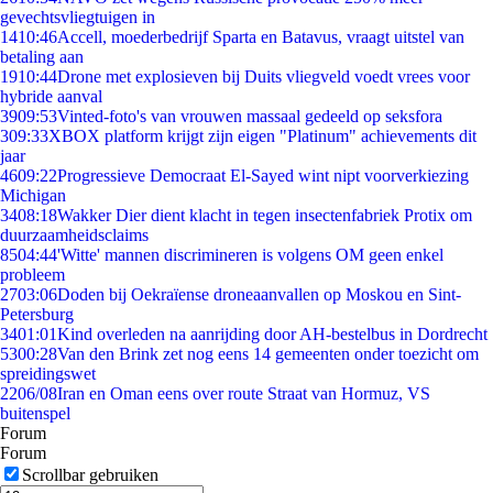
gevechtsvliegtuigen in
14
10:46
Accell, moederbedrijf Sparta en Batavus, vraagt uitstel van
betaling aan
19
10:44
Drone met explosieven bij Duits vliegveld voedt vrees voor
hybride aanval
39
09:53
Vinted-foto's van vrouwen massaal gedeeld op seksfora
3
09:33
XBOX platform krijgt zijn eigen "Platinum" achievements dit
jaar
46
09:22
Progressieve Democraat El-Sayed wint nipt voorverkiezing
Michigan
34
08:18
Wakker Dier dient klacht in tegen insectenfabriek Protix om
duurzaamheidsclaims
85
04:44
'Witte' mannen discrimineren is volgens OM geen enkel
probleem
27
03:06
Doden bij Oekraïense droneaanvallen op Moskou en Sint-
Petersburg
34
01:01
Kind overleden na aanrijding door AH-bestelbus in Dordrecht
53
00:28
Van den Brink zet nog eens 14 gemeenten onder toezicht om
spreidingswet
22
06/08
Iran en Oman eens over route Straat van Hormuz, VS
buitenspel
Forum
Forum
Scrollbar gebruiken