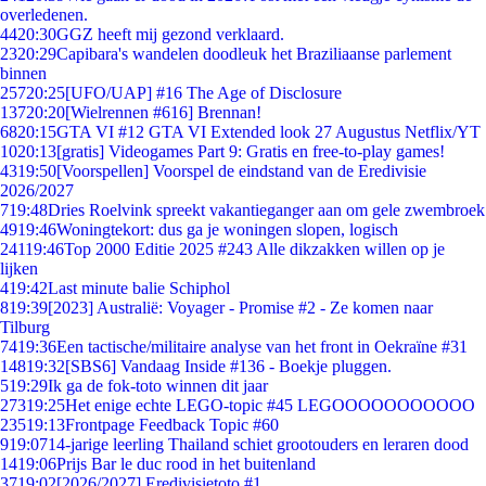
overledenen.
44
20:30
GGZ heeft mij gezond verklaard.
23
20:29
Capibara's wandelen doodleuk het Braziliaanse parlement
binnen
257
20:25
[UFO/UAP] #16 The Age of Disclosure
137
20:20
[Wielrennen #616] Brennan!
68
20:15
GTA VI #12 GTA VI Extended look 27 Augustus Netflix/YT
10
20:13
[gratis] Videogames Part 9: Gratis en free-to-play games!
43
19:50
[Voorspellen] Voorspel de eindstand van de Eredivisie
2026/2027
7
19:48
Dries Roelvink spreekt vakantieganger aan om gele zwembroek
49
19:46
Woningtekort: dus ga je woningen slopen, logisch
241
19:46
Top 2000 Editie 2025 #243 Alle dikzakken willen op je
lijken
4
19:42
Last minute balie Schiphol
8
19:39
[2023] Australië: Voyager - Promise #2 - Ze komen naar
Tilburg
74
19:36
Een tactische/militaire analyse van het front in Oekraïne #31
148
19:32
[SBS6] Vandaag Inside #136 - Boekje pluggen.
5
19:29
Ik ga de fok-toto winnen dit jaar
273
19:25
Het enige echte LEGO-topic #45 LEGOOOOOOOOOOO
235
19:13
Frontpage Feedback Topic #60
9
19:07
14-jarige leerling Thailand schiet grootouders en leraren dood
14
19:06
Prijs Bar le duc rood in het buitenland
37
19:02
[2026/2027] Eredivisietoto #1