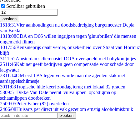
Scrollbar gebruiken
opslaan
15
18:31
Vier aanhoudingen na doodsbedreiging burgemeester Depla
van Breda
18
18:08
CDA en D66 willen ingrijpen tegen 'gluurbrillen' die mensen
ongemerkt filmen
10
17:56
Benzineprijs daalt verder, onzekerheid over Straat van Hormuz
blijft
31
11:52
Amsterdams dierenasiel DOA overspoeld met babykonijntjes
25
11:46
Kabinet geeft bedrijven geen compensatie voor schade door
laagwater
23
11:14
OM eist TBS tegen verwarde man die agenten stak met
aardappelschilmesje
30
11:08
Tropische hitte keert zondag terug met lokaal 32 graden
53
09:51
Dikke Van Dale neemt 'vulvalippen' op: 'stigma op
schaamlippen doorbreken'
25
09:05
Peter Faber (82) overleden
24
06/08
Huisarts per direct uit vak gezet om ernstig alcoholmisbruik