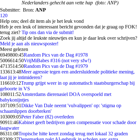
Nederlanders gehecht aan vette hap (foto: ANP)
Submitter:
Bron:
ANP
120
Help ons; deel dit item als je het leuk vond
Heb je een leuk of interessant bericht gevonden dat je graag op FOK!
terug ziet?
Tip ons dan via de submit!
Zoek jij altijd de leukste nieuwtjes en kun je daar leuk over schrijven?
Meld je aan als nieuwsposter!
Meest gelezen
69498
00:45
Random Pics van de Dag #1978
50066
14:50
VrijMiBabes #316 (not very sfw!)
47135
14:50
Random Pics van de Dag #1979
1336
13:48
Meer agressie tegen een andersluidende politieke mening,
laat jij je intimideren?
1166
10:12
Trump grijpt weer in op automatisch staatsburgerschap bij
geboorte in VS
1080
11:52
Amsterdams dierenasiel DOA overspoeld met
babykonijntjes
1071
09:51
Dikke Van Dale neemt 'vulvalippen' op: 'stigma op
schaamlippen doorbreken'
1030
09:05
Peter Faber (82) overleden
909
11:46
Kabinet geeft bedrijven geen compensatie voor schade door
laagwater
863
11:08
Tropische hitte keert zondag terug met lokaal 32 graden
823
09:37
Denemarken pakt AI-gebruik in scholen aan: extra