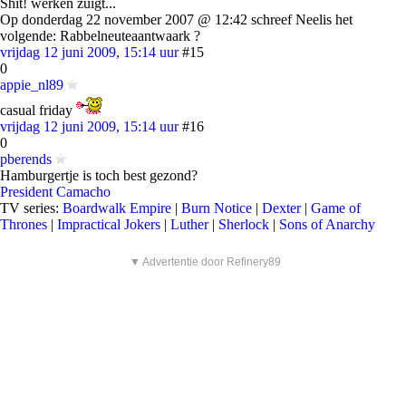
Shit! werken zuigt...
Op donderdag 22 november 2007 @ 12:42 schreef Neelis het
volgende: Rabbelneuteaantwaark ?
vrijdag 12 juni 2009, 15:14 uur
#15
0
appie_nl89
casual friday
vrijdag 12 juni 2009, 15:14 uur
#16
0
pberends
Hamburgertje is toch best gezond?
President Camacho
TV series:
Boardwalk Empire
|
Burn Notice
|
Dexter
|
Game of
Thrones
|
Impractical Jokers
|
Luther
|
Sherlock
|
Sons of Anarchy
▼ Advertentie door Refinery89