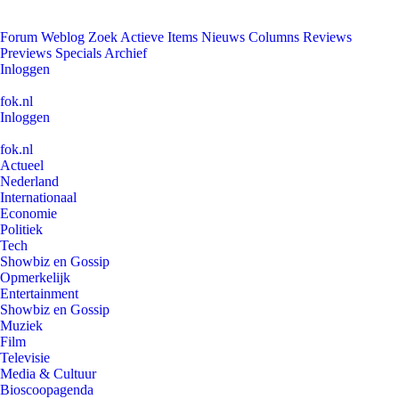
Forum
Weblog
Zoek
Actieve Items
Nieuws
Columns
Reviews
Previews
Specials
Archief
Inloggen
fok.nl
Inloggen
fok.nl
Actueel
Nederland
Internationaal
Economie
Politiek
Tech
Showbiz en Gossip
Opmerkelijk
Entertainment
Showbiz en Gossip
Muziek
Film
Televisie
Media & Cultuur
Bioscoopagenda