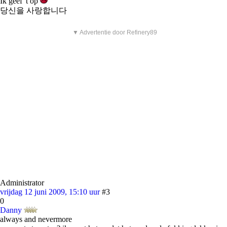
Ik geef 't op
당신을 사랑합니다
▼ Advertentie door Refinery89
Administrator
vrijdag 12 juni 2009, 15:10 uur
#3
0
Danny
always and nevermore