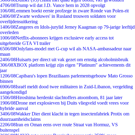
47
06/08
Trump wil dat J.D. Vance hem in 2028 opvolgt
1
06/08
Lemmen boekt eerste profzege in zware Ronde van Polen-rit
24
06/08
'Zwarte weduwes' in Rusland trouwen soldaten voor
overlijdensuitkering
14
06/08
Zangeres en Idols-jurylid Jerney Kaagman op 79-jarige leeftijd
overleden
10
06/08
Netflix-abonnees krijgen exclusieve early access tot
uitgebreide GTA VI trailer
65
06/08
Onlyfans-model met G-cup wil als NASA-ambassadeur naar
maan
24
06/08
Huisarts per direct uit vak gezet om ernstig alcoholmisbruik
3
06/08
XBOX platform krijgt zijn eigen "Platinum" achievements dit
jaar
12
06/08
Capibara's lopen Braziliaans parlementsgebouw Mato Grosso
binnen
69
06/08
Israël meldt dood twee militairen in Zuid-Libanon, vergelding
aangekondigd
15
06/08
Hiroshima herdenkt slachtoffers atoombom, 81 jaar later
19
06/08
Drone met explosieven bij Duits vliegveld voedt vrees voor
hybride aanval
34
06/08
Wakker Dier dient klacht in tegen insectenfabriek Protix om
duurzaamheidsclaims
22
06/08
Iran en Oman eens over route Straat van Hormuz, VS
buitenspel