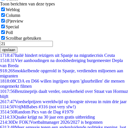
Toon berichten van deze types
Weblog
Column
(P)review
Special
Poll
Scrollbar gebruiken
opslaan
17
18:47
Italië hindert reizigers uit Spanje na migratiecrisis Ceuta
15
18:31
Vier aanhoudingen na doodsbedreiging burgemeester Depla
van Breda
9
18:26
Smokkelbende opgerold in Spanje, verdienden miljoenen aan
migranten
18
18:08
CDA en D66 willen ingrijpen tegen 'gluurbrillen' die mensen
ongemerkt filmen
10
17:56
Benzineprijs daalt verder, onzekerheid over Straat van Hormuz
blijft
26
17:47
Voedselprijzen wereldwijd op hoogste niveau in ruim drie jaar
11
14:50
VrijMiBabes #316 (not very sfw!)
35
14:50
Random Pics van de Dag #1979
21
14:33
Quake krijgt na 30 jaar een gratis uitbreiding
2
14:30
De FOK!Voetbalmanager 2026/2027 is begonnen
63
13:48
Meer agressie tegen een andersluidende politieke mening, laat