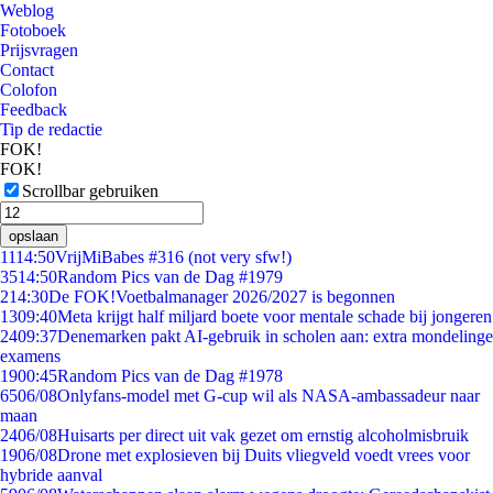
Weblog
Fotoboek
Prijsvragen
Contact
Colofon
Feedback
Tip de redactie
FOK!
FOK!
Scrollbar gebruiken
opslaan
11
14:50
VrijMiBabes #316 (not very sfw!)
35
14:50
Random Pics van de Dag #1979
2
14:30
De FOK!Voetbalmanager 2026/2027 is begonnen
13
09:40
Meta krijgt half miljard boete voor mentale schade bij jongeren
24
09:37
Denemarken pakt AI-gebruik in scholen aan: extra mondelinge
examens
19
00:45
Random Pics van de Dag #1978
65
06/08
Onlyfans-model met G-cup wil als NASA-ambassadeur naar
maan
24
06/08
Huisarts per direct uit vak gezet om ernstig alcoholmisbruik
19
06/08
Drone met explosieven bij Duits vliegveld voedt vrees voor
hybride aanval