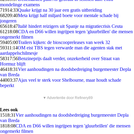
mondelinge examens
719
14:33
Quake krijgt na 30 jaar een gratis uitbreiding
682
09:40
Meta krijgt half miljard boete voor mentale schade bij
jongeren
656
18:47
Italië hindert reizigers uit Spanje na migratiecrisis Ceuta
612
18:08
CDA en D66 willen ingrijpen tegen 'gluurbrillen' die mensen
ongemerkt filmen
594
05:00
Trailers kijken: de bioscoopreleases van week 32
593
11:14
OM eist TBS tegen verwarde man die agenten stak met
aardappelschilmesje
583
17:56
Benzineprijs daalt verder, onzekerheid over Straat van
Hormuz blijft
464
18:31
Vier aanhoudingen na doodsbedreiging burgemeester Depla
van Breda
440
03:37
Ajax veel te sterk voor Shelbourne, maar houdt schade
beperkt
▼ Advertentie door Refinery89
Lees ook
15
18:31
Vier aanhoudingen na doodsbedreiging burgemeester Depla
van Breda
18
18:08
CDA en D66 willen ingrijpen tegen 'gluurbrillen' die mensen
ongemerkt filmen