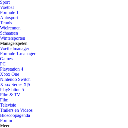
Sport
Voetbal
Formule 1
Autosport
Tennis
Wielrennen
Schaatsen
Wintersporten
Managerspelen
Voetbalmanager
Formule 1-manager
Games
PC
Playstation 4
Xbox One
Nintendo Switch
Xbox Series X|S
PlayStation 5
Film & TV
Film
Televisie
Trailers en Videos
Bioscoopagenda
Forum
Meer