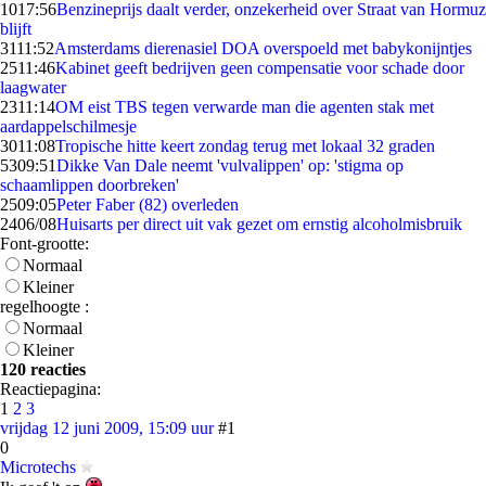
10
17:56
Benzineprijs daalt verder, onzekerheid over Straat van Hormuz
blijft
31
11:52
Amsterdams dierenasiel DOA overspoeld met babykonijntjes
25
11:46
Kabinet geeft bedrijven geen compensatie voor schade door
laagwater
23
11:14
OM eist TBS tegen verwarde man die agenten stak met
aardappelschilmesje
30
11:08
Tropische hitte keert zondag terug met lokaal 32 graden
53
09:51
Dikke Van Dale neemt 'vulvalippen' op: 'stigma op
schaamlippen doorbreken'
25
09:05
Peter Faber (82) overleden
24
06/08
Huisarts per direct uit vak gezet om ernstig alcoholmisbruik
Font-grootte:
Normaal
Kleiner
regelhoogte :
Normaal
Kleiner
120 reacties
Reactiepagina:
1
2
3
vrijdag 12 juni 2009, 15:09 uur
#1
0
Microtechs