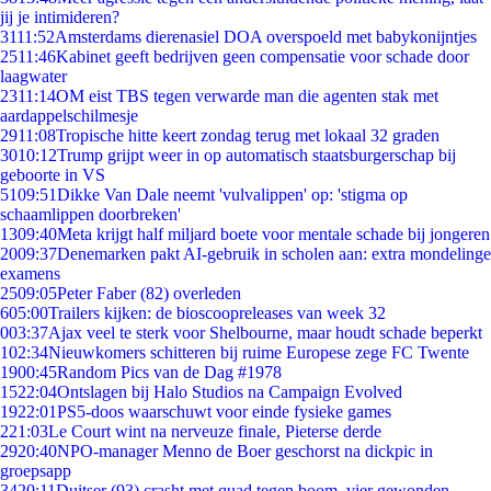
jij je intimideren?
31
11:52
Amsterdams dierenasiel DOA overspoeld met babykonijntjes
25
11:46
Kabinet geeft bedrijven geen compensatie voor schade door
laagwater
23
11:14
OM eist TBS tegen verwarde man die agenten stak met
aardappelschilmesje
29
11:08
Tropische hitte keert zondag terug met lokaal 32 graden
30
10:12
Trump grijpt weer in op automatisch staatsburgerschap bij
geboorte in VS
51
09:51
Dikke Van Dale neemt 'vulvalippen' op: 'stigma op
schaamlippen doorbreken'
13
09:40
Meta krijgt half miljard boete voor mentale schade bij jongeren
20
09:37
Denemarken pakt AI-gebruik in scholen aan: extra mondelinge
examens
25
09:05
Peter Faber (82) overleden
6
05:00
Trailers kijken: de bioscoopreleases van week 32
0
03:37
Ajax veel te sterk voor Shelbourne, maar houdt schade beperkt
1
02:34
Nieuwkomers schitteren bij ruime Europese zege FC Twente
19
00:45
Random Pics van de Dag #1978
15
22:04
Ontslagen bij Halo Studios na Campaign Evolved
19
22:01
PS5-doos waarschuwt voor einde fysieke games
2
21:03
Le Court wint na nerveuze finale, Pieterse derde
29
20:40
NPO-manager Menno de Boer geschorst na dickpic in
groepsapp
34
20:11
Duitser (93) crasht met quad tegen boom, vier gewonden