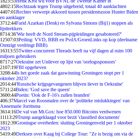
18
23:53
Henk Krol wil voor BVNL de Tweede Kamer in
48
02:15
Rechtzaak tegen Trump uitgebreid, totaal 40 aanklachten
44
07:01
Rechter verwerpt akkoord tussen presidentszoon Hunter Biden
en aanklager
37
12:44
Farid Azarkan (Denk) en Sylvana Simons (Bij1) stoppen als
lijsttrekkers
87
14:36
'Wie heeft de Nord Stream-pijpleidingen gesaboteerd?'
125
07:03
Peiling: VVD, BBB en PvdA/GroenLinks op kop (deelname
Omtzigt verdringt BBB)
163
13:55
Twitter-concurrent Threads heeft na vijf dagen al ruim 100
miljoen gebruikers
87
17:27
Oekraïne zet Unilever op lijst van 'oorlogssponsors'
21
07:19
FBI opgeheven
32
08:44
Is het goede zaak dat gaswinning Groningen stopt per 1
oktober 2023?
20
14:44
'Russische krijgsgevangenen blijven liever in Oekraïne'
57
11:24
Biden: 'God save the queen'
36
00:44
Poetin: 'Ook de F-16's zullen branden'
4
06:37
Marcel van Roosmalen over de 'politieke mislukkingen' van
Annemarie Jorritsma
36
14:16
De val van Mt.Gox: hoe 850.000 Bitcoins verdwenen
111
13:29
Trump aangeklaagd voor bezit 'classified documents'
18
12:39
Groningse overheden: sluiting Groningenveld per 1 oktober
2023
54
19:49
Derksen over Kaag bij College Tour: "Ze is bezig om via de