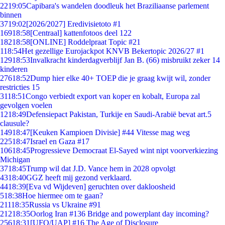
22
19:05
Capibara's wandelen doodleuk het Braziliaanse parlement
binnen
37
19:02
[2026/2027] Eredivisietoto #1
169
18:58
[Centraal] kattenfotoos deel 122
182
18:58
[ONLINE] Roddelpraat Topic #21
1
18:54
Het gezellige Eurojackpot KNVB Bekertopic 2026/27 #1
129
18:53
Invalkracht kinderdagverblijf Jan B. (66) misbruikt zeker 14
kinderen
276
18:52
Dump hier elke 40+ TOEP die je graag kwijt wil, zonder
restricties 15
31
18:51
Congo verbiedt export van koper en kobalt, Europa zal
gevolgen voelen
12
18:49
Defensiepact Pakistan, Turkije en Saudi-Arabië bevat art.5
clausule?
149
18:47
[Keuken Kampioen Divisie] #44 Vitesse mag weg
225
18:47
Israel en Gaza #17
106
18:45
Progressieve Democraat El-Sayed wint nipt voorverkiezing
Michigan
37
18:45
Trump wil dat J.D. Vance hem in 2028 opvolgt
43
18:40
GGZ heeft mij gezond verklaard.
44
18:39
[Eva vd Wijdeven] geruchten over dakloosheid
5
18:38
Hoe hiermee om te gaan?
211
18:35
Russia vs Ukraine #91
212
18:35
Oorlog Iran #136 Bridge and powerplant day incoming?
256
18:31
[UFO/UAP] #16 The Age of Disclosure