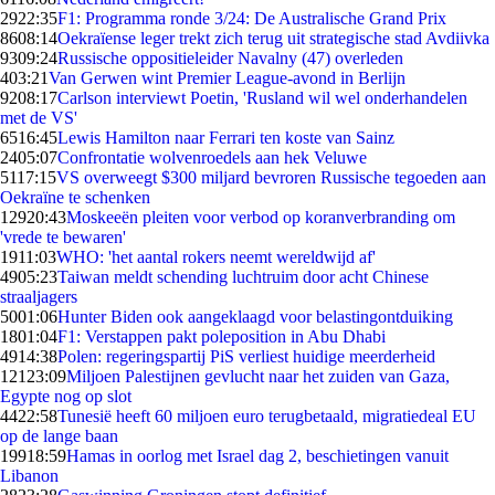
29
22:35
F1: Programma ronde 3/24: De Australische Grand Prix
86
08:14
Oekraïense leger trekt zich terug uit strategische stad Avdiivka
93
09:24
Russische oppositieleider Navalny (47) overleden
4
03:21
Van Gerwen wint Premier League-avond in Berlijn
92
08:17
Carlson interviewt Poetin, 'Rusland wil wel onderhandelen
met de VS'
65
16:45
Lewis Hamilton naar Ferrari ten koste van Sainz
24
05:07
Confrontatie wolvenroedels aan hek Veluwe
51
17:15
VS overweegt $300 miljard bevroren Russische tegoeden aan
Oekraïne te schenken
129
20:43
Moskeeën pleiten voor verbod op koranverbranding om
'vrede te bewaren'
19
11:03
WHO: 'het aantal rokers neemt wereldwijd af'
49
05:23
Taiwan meldt schending luchtruim door acht Chinese
straaljagers
50
01:06
Hunter Biden ook aangeklaagd voor belastingontduiking
18
01:04
F1: Verstappen pakt poleposition in Abu Dhabi
49
14:38
Polen: regeringspartij PiS verliest huidige meerderheid
121
23:09
Miljoen Palestijnen gevlucht naar het zuiden van Gaza,
Egypte nog op slot
44
22:58
Tunesië heeft 60 miljoen euro terugbetaald, migratiedeal EU
op de lange baan
199
18:59
Hamas in oorlog met Israel dag 2, beschietingen vanuit
Libanon