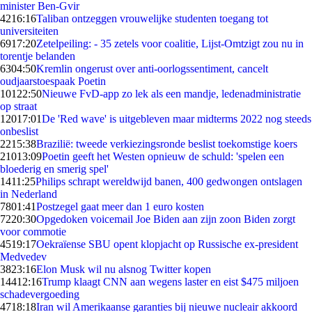
minister Ben-Gvir
42
16:16
Taliban ontzeggen vrouwelijke studenten toegang tot
universiteiten
69
17:20
Zetelpeiling: - 35 zetels voor coalitie, Lijst-Omtzigt zou nu in
torentje belanden
63
04:50
Kremlin ongerust over anti-oorlogssentiment, cancelt
oudjaarstoespaak Poetin
101
22:50
Nieuwe FvD-app zo lek als een mandje, ledenadministratie
op straat
120
17:01
De 'Red wave' is uitgebleven maar midterms 2022 nog steeds
onbeslist
22
15:38
Brazilië: tweede verkiezingsronde beslist toekomstige koers
210
13:09
Poetin geeft het Westen opnieuw de schuld: 'spelen een
bloederig en smerig spel'
14
11:25
Philips schrapt wereldwijd banen, 400 gedwongen ontslagen
in Nederland
78
01:41
Postzegel gaat meer dan 1 euro kosten
72
20:30
Opgedoken voicemail Joe Biden aan zijn zoon Biden zorgt
voor commotie
45
19:17
Oekraïense SBU opent klopjacht op Russische ex-president
Medvedev
38
23:16
Elon Musk wil nu alsnog Twitter kopen
144
12:16
Trump klaagt CNN aan wegens laster en eist $475 miljoen
schadevergoeding
47
18:18
Iran wil Amerikaanse garanties bij nieuwe nucleair akkoord