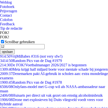
Weblog
Fotoboek
Prijsvragen
Contact
Colofon
Feedback
Tip de redactie
FOK!
FOK!
Scrollbar gebruiken
opslaan
9
14:50
VrijMiBabes #316 (not very sfw!)
34
14:50
Random Pics van de Dag #1979
2
14:30
De FOK!Voetbalmanager 2026/2027 is begonnen
13
09:40
Meta krijgt half miljard boete voor mentale schade bij jongeren
20
09:37
Denemarken pakt AI-gebruik in scholen aan: extra mondelinge
examens
19
00:45
Random Pics van de Dag #1978
65
06/08
Onlyfans-model met G-cup wil als NASA-ambassadeur naar
maan
24
06/08
Huisarts per direct uit vak gezet om ernstig alcoholmisbruik
19
06/08
Drone met explosieven bij Duits vliegveld voedt vrees voor
hybride aanval