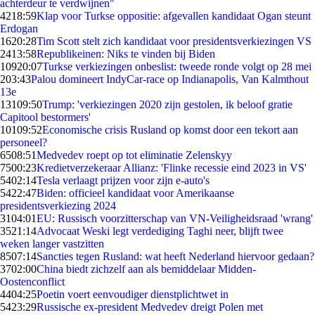
achterdeur te verdwijnen"
42
18:59
Klap voor Turkse oppositie: afgevallen kandidaat Ogan steunt
Erdogan
16
20:28
Tim Scott stelt zich kandidaat voor presidentsverkiezingen VS
24
13:58
Republikeinen: Niks te vinden bij Biden
109
20:07
Turkse verkiezingen onbeslist: tweede ronde volgt op 28 mei
2
03:43
Palou domineert IndyCar-race op Indianapolis, Van Kalmthout
13e
131
09:50
Trump: 'verkiezingen 2020 zijn gestolen, ik beloof gratie
Capitool bestormers'
101
09:52
Economische crisis Rusland op komst door een tekort aan
personeel?
65
08:51
Medvedev roept op tot eliminatie Zelenskyy
75
00:23
Kredietverzekeraar Allianz: 'Flinke recessie eind 2023 in VS'
54
02:14
Tesla verlaagt prijzen voor zijn e-auto's
54
22:47
Biden: officieel kandidaat voor Amerikaanse
presidentsverkiezing 2024
31
04:01
EU: Russisch voorzitterschap van VN-Veiligheidsraad 'wrang'
35
21:14
Advocaat Weski legt verdediging Taghi neer, blijft twee
weken langer vastzitten
85
07:14
Sancties tegen Rusland: wat heeft Nederland hiervoor gedaan?
37
02:00
China biedt zichzelf aan als bemiddelaar Midden-
Oostenconflict
44
04:25
Poetin voert eenvoudiger dienstplichtwet in
54
23:29
Russische ex-president Medvedev dreigt Polen met