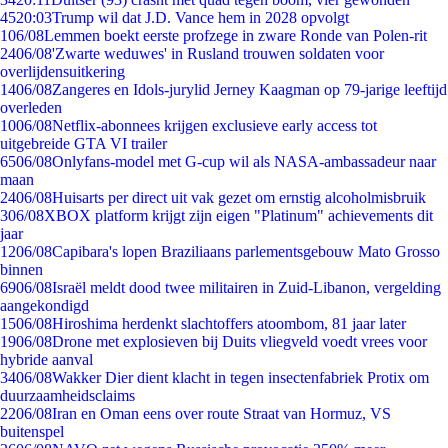
45
20:03
Trump wil dat J.D. Vance hem in 2028 opvolgt
1
06/08
Lemmen boekt eerste profzege in zware Ronde van Polen-rit
24
06/08
'Zwarte weduwes' in Rusland trouwen soldaten voor
overlijdensuitkering
14
06/08
Zangeres en Idols-jurylid Jerney Kaagman op 79-jarige leeftijd
overleden
10
06/08
Netflix-abonnees krijgen exclusieve early access tot
uitgebreide GTA VI trailer
65
06/08
Onlyfans-model met G-cup wil als NASA-ambassadeur naar
maan
24
06/08
Huisarts per direct uit vak gezet om ernstig alcoholmisbruik
3
06/08
XBOX platform krijgt zijn eigen "Platinum" achievements dit
jaar
12
06/08
Capibara's lopen Braziliaans parlementsgebouw Mato Grosso
binnen
69
06/08
Israël meldt dood twee militairen in Zuid-Libanon, vergelding
aangekondigd
15
06/08
Hiroshima herdenkt slachtoffers atoombom, 81 jaar later
19
06/08
Drone met explosieven bij Duits vliegveld voedt vrees voor
hybride aanval
34
06/08
Wakker Dier dient klacht in tegen insectenfabriek Protix om
duurzaamheidsclaims
22
06/08
Iran en Oman eens over route Straat van Hormuz, VS
buitenspel