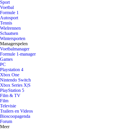
Sport
Voetbal
Formule 1
Autosport
Tennis
Wielrennen
Schaatsen
Wintersporten
Managerspelen
Voetbalmanager
Formule 1-manager
Games
PC
Playstation 4
Xbox One
Nintendo Switch
Xbox Series X|S
PlayStation 5
Film & TV
Film
Televisie
Trailers en Videos
Bioscoopagenda
Forum
Meer