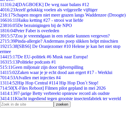
113
16:24
[DAGBOEK] De weg naar balans #12
40
16:23
Jezelf gelukkig voelen als vrijgezelle vijftiger
2
16:17
Schapen mogen niet meer grazen langs Waddenzee (Droogte)
166
16:11
Haiku ketting #27 - strooi wat liefde
238
16:05
De bezuinigingen bij de NPO
18
16:04
Peter Faber is overleden
39
15:57
Zou je vreemdgaan in een relatie kunnen vergeven?
27
15:39
Pinda-allergie? Andermans poep slikken helpt misschien
192
15:38
[SBS6] De Oranjezomer #10 Helene je kan het niet stop
ermee
144
15:17
De EU-politiek #6 Musk naar Europa!
163
15:13
Politieke podcasts #1
5
15:11
Geen miljonair zijn door tijdverspilling
141
15:02
Zaken waar je je echt dood aan ergert #17 - Werklui
70
14:53
Afvallen met injecties #4
131
14:52
Hip Hop Central #114 Hip Hop Don´t Stop!
7
14:50
[X-Files Reboot] Filmen pilot gepland in mei 2026
14
14:13
97-jarige Betty verbreekt opnieuw record als oudste
34
14:11
Klacht ingediend tegen grootste insectenfabriek ter wereld