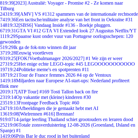
8
19:39
[2023] Australië: Voyager - Promise #2 - Ze komen naar
Tilburg
243
19:39
[AMV] VS #1312 spammers van de internationale rechtsorde
74
19:36
Een tactische/militaire analyse van het front in Oekraïne #31
148
19:32
[SBS6] Vandaag Inside #136 - Boekje pluggen.
67
19:31
GTA VI #12 GTA VI Extended look 27 Augustus Netflix/YT
11
19:29
Spaanse kust onder vuur van Portugese oorlogsschepen: 120
gewonden
5
19:29
Ik ga de fok-toto winnen dit jaar
37
19:28
Eeuwig voortleven
93
19:25
[FOK!Voetbalmanager 2026/2027] #1 We zijn er weer
273
19:25
Het enige echte LEGO-topic #45 LEGOOOOOOOOOOO
197
19:24
Politieke meme's en spotprenten #11
187
19:21
Tour de France femmes 2026 #4 op de Ventoux
14
19:18
Miljarden naar Europese AI-start-ups: Nederland profiteert
flink mee
20
19:17
[ATP Tour] #169 Tosti Tallon back on fire
23
19:14
Op vakantie met (kleine) kinderen #30
235
19:13
Frontpage Feedback Topic #60
247
19:10
Afbeeldingen die je gemaakt hebt met AI
136
19:08
[Wielrennen #616] Brennan!
9
19:07
14-jarige leerling Thailand schiet grootouders en leraren dood
252
19:06
Totale zonsverduistering 12-08-2026 (Groenland, IJsland en
Spanje) #1
14
19:06
Prijs Bar le duc rood in het buitenland