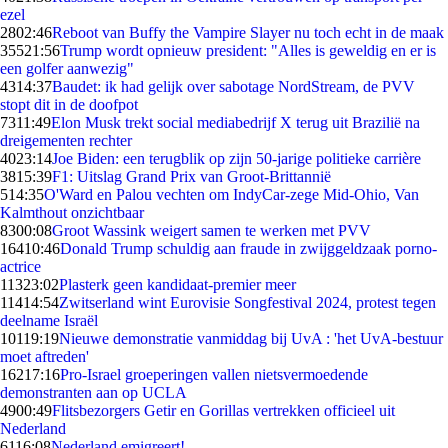
ezel
28
02:46
Reboot van Buffy the Vampire Slayer nu toch echt in de maak
355
21:56
Trump wordt opnieuw president: "Alles is geweldig en er is
een golfer aanwezig"
43
14:37
Baudet: ik had gelijk over sabotage NordStream, de PVV
stopt dit in de doofpot
73
11:49
Elon Musk trekt social mediabedrijf X terug uit Brazilië na
dreigementen rechter
40
23:14
Joe Biden: een terugblik op zijn 50-jarige politieke carrière
38
15:39
F1: Uitslag Grand Prix van Groot-Brittannië
5
14:35
O'Ward en Palou vechten om IndyCar-zege Mid-Ohio, Van
Kalmthout onzichtbaar
83
00:08
Groot Wassink weigert samen te werken met PVV
164
10:46
Donald Trump schuldig aan fraude in zwijggeldzaak porno-
actrice
113
23:02
Plasterk geen kandidaat-premier meer
114
14:54
Zwitserland wint Eurovisie Songfestival 2024, protest tegen
deelname Israël
101
19:19
Nieuwe demonstratie vanmiddag bij UvA : 'het UvA-bestuur
moet aftreden'
162
17:16
Pro-Israel groeperingen vallen nietsvermoedende
demonstranten aan op UCLA
49
00:49
Flitsbezorgers Getir en Gorillas vertrekken officieel uit
Nederland
61
16:08
Nederland emigreert!