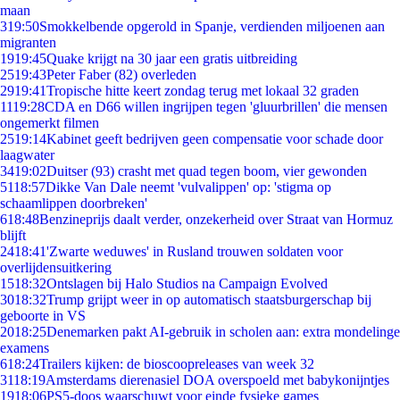
maan
3
19:50
Smokkelbende opgerold in Spanje, verdienden miljoenen aan
migranten
19
19:45
Quake krijgt na 30 jaar een gratis uitbreiding
25
19:43
Peter Faber (82) overleden
29
19:41
Tropische hitte keert zondag terug met lokaal 32 graden
11
19:28
CDA en D66 willen ingrijpen tegen 'gluurbrillen' die mensen
ongemerkt filmen
25
19:14
Kabinet geeft bedrijven geen compensatie voor schade door
laagwater
34
19:02
Duitser (93) crasht met quad tegen boom, vier gewonden
51
18:57
Dikke Van Dale neemt 'vulvalippen' op: 'stigma op
schaamlippen doorbreken'
6
18:48
Benzineprijs daalt verder, onzekerheid over Straat van Hormuz
blijft
24
18:41
'Zwarte weduwes' in Rusland trouwen soldaten voor
overlijdensuitkering
15
18:32
Ontslagen bij Halo Studios na Campaign Evolved
30
18:32
Trump grijpt weer in op automatisch staatsburgerschap bij
geboorte in VS
20
18:25
Denemarken pakt AI-gebruik in scholen aan: extra mondelinge
examens
6
18:24
Trailers kijken: de bioscoopreleases van week 32
31
18:19
Amsterdams dierenasiel DOA overspoeld met babykonijntjes
19
18:06
PS5-doos waarschuwt voor einde fysieke games