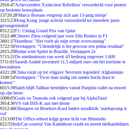
29
16:47
Actievoerders 'Extinction Rebellion' veroordeeld voor protest
op besloten bouwplaats
137
20:28
'Marco Borsato vergreep zich aan 13-jarig meisje'
32
15:23
Hong Kong: jonge activist veroordeeld tot meerdere jaren
gevangenisstraf
85
12:22
F1: Uitslag Grand Prix van Qatar
35
22:48
Chinees Zhou volgend jaar voor Alfa Romeo in F1
36
01:37
Hamilton: "Het voelt als mijn eerste overwinning"
57
22:56
Verstappen: "Uiteindelijk is het gewoon een prima resultaat"
20
15:29
Bottas wint Sprint in Brazilië, Verstappen 2e
57
15:21
De asielinstroom van week 43 bedroeg ongeveer 1.600
57
11:01
Saoedi-Arabië investeert 11,5 miljard euro om het toerisme te
bevorderen
43
21:28
China roept op tot vrijgave 'bevroren tegoeden' Afghanistan
31
00:54
Verstappen: "Twee man nodig om samen bocht door te
komen"
60
15:39
Saleh blijft Taliban bestrijden vanuit Panjshir-vallei na moord
op zijn broer
10
08:05
Gasly en Tsunoda ook volgend jaar bij AlphaTauri
39
14:36
VS valt ISIS-K aan met drone
93
12:46
Ollongren en Broekers-Knol luiden noodklok: 'asielopvang is
vol'
15
13:00
The Office-reboot krijgt groen licht van filmstudio
6
22:55
IndyCar-coureur Van Kalmthout crasht en neemt titelkandidaten