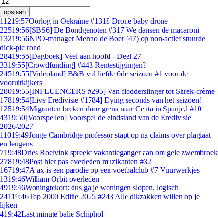
opslaan
112
19:57
Oorlog in Oekraïne #1318 Drone baby drone
225
19:56
[SBS6] De Bondgenoten #317 We dansen de macaroni
132
19:56
NPO-manager Menno de Boer (47) op non-actief stuurde
dick-pic rond
284
19:55
[Dagboek] Veel aan hoofd - Deel 27
33
19:55
[Crowdfunding] #443 Rentestijgingen?
245
19:55
[Videoland] B&B vol liefde 6de seizoen #1 voor de
vooruitkijkers
280
19:55
[INFLUENCERS #295] Van flodderslinger tot Shrek-crème
178
19:54
[Live Eredivisie #1784] Dying seconds van het seizoen!
125
19:54
Migranten breken door grens naar Ceuta in Spanje,l #10
43
19:50
[Voorspellen] Voorspel de eindstand van de Eredivisie
2026/2027
110
19:49
Jonge Cambridge professor stapt op na claims over plagiaat
en leugens
7
19:48
Dries Roelvink spreekt vakantieganger aan om gele zwembroek
278
19:48
Post hier pas overleden muzikanten #32
167
19:47
Ajax is een parodie op een voetbalclub #7 Vuurwerkjes
13
19:46
William Orbit overleden
49
19:46
Woningtekort: dus ga je woningen slopen, logisch
241
19:46
Top 2000 Editie 2025 #243 Alle dikzakken willen op je
lijken
4
19:42
Last minute balie Schiphol