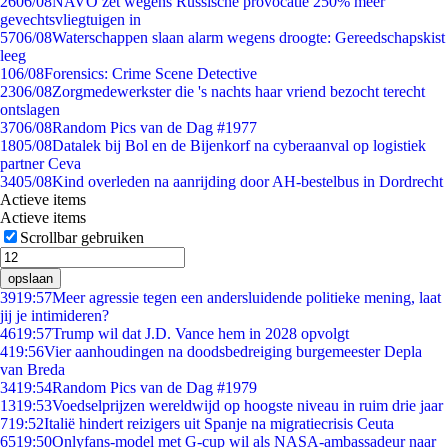
26
06/08
NAVO zet wegens Russische provocatie 250% meer
gevechtsvliegtuigen in
57
06/08
Waterschappen slaan alarm wegens droogte: Gereedschapskist
leeg
1
06/08
Forensics: Crime Scene Detective
23
06/08
Zorgmedewerkster die 's nachts haar vriend bezocht terecht
ontslagen
37
06/08
Random Pics van de Dag #1977
18
05/08
Datalek bij Bol en de Bijenkorf na cyberaanval op logistiek
partner Ceva
34
05/08
Kind overleden na aanrijding door AH-bestelbus in Dordrecht
Actieve items
Actieve items
Scrollbar gebruiken
opslaan
39
19:57
Meer agressie tegen een andersluidende politieke mening, laat
jij je intimideren?
46
19:57
Trump wil dat J.D. Vance hem in 2028 opvolgt
4
19:56
Vier aanhoudingen na doodsbedreiging burgemeester Depla
van Breda
34
19:54
Random Pics van de Dag #1979
13
19:53
Voedselprijzen wereldwijd op hoogste niveau in ruim drie jaar
7
19:52
Italië hindert reizigers uit Spanje na migratiecrisis Ceuta
65
19:50
Onlyfans-model met G-cup wil als NASA-ambassadeur naar