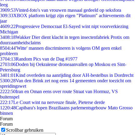
leeg
39
09:53
Vinted-foto's van vrouwen massaal gedeeld op seksfora
3
09:33
XBOX platform krijgt zijn eigen "Platinum" achievements dit
jaar
46
09:22
Progressieve Democraat El-Sayed wint nipt voorverkiezing
Michigan
34
08:18
Wakker Dier dient klacht in tegen insectenfabriek Protix om
duurzaamheidsclaims
85
04:44
'Witte' mannen discrimineren is volgens OM geen enkel
probleem
37
04:13
Random Pics van de Dag #1977
27
03:06
Doden bij Oekraïense droneaanvallen op Moskou en Sint-
Petersburg
34
01:01
Kind overleden na aanrijding door AH-bestelbus in Dordrecht
53
00:28
Van den Brink zet nog eens 14 gemeenten onder toezicht om
spreidingswet
22
22:50
Iran en Oman eens over route Straat van Hormuz, VS
buitenspel
2
22:17
Le Court wint na nerveuze finale, Pieterse derde
12
20:48
Capibara's lopen Braziliaans parlementsgebouw Mato Grosso
binnen
Forum
Forum
Scrollbar gebruiken