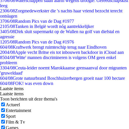
57
06/08
Waterschappen slaan alarm wegens droogte: Gereedschapskist
leeg
23
06/08
Zorgmedewerkster die 's nachts haar vriend bezocht terecht
ontslagen
37
06/08
Random Pics van de Dag #1977
21
05/08
Tanken in België wordt nóg aantrekkelijker
34
05/08
Dirk sluit supermarkt op de Wallen na golf van diefstal en
agressie
12
05/08
Random Pics van de Dag #1976
6
04/08
Kraftwerk brengt ruimteschip terug naar Eindhoven
20
04/08
Apple vecht Britse eis tot inbouwen backdoor in iCloud aan
85
04/08
'Witte' mannen discrimineren is volgens OM geen enkel
probleem
33
04/08
Ceuta-leider noemt Marokkaanse grensaanval door migranten
'gruweldaad'
6
04/08
Grote natuurbrand Boschhuizerbergen groeit naar 100 hectare
6
04/08
FOK! was even down
Laatste items
Laatste items
Toon berichten uit deze thema's
Actueel
Entertainment
Sport
Film & Tv
Games