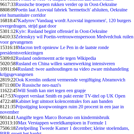
96
17:33
Russische troepen rukken verder op in Oost-Oekraïne
88
08:09
Poetin laat Azovstal fabriek 'hermetisch' afsluiten, Oekraïne
eist humanitaire corridor
168
18:47
Kadyrov:'Vandaag wordt Azovstal ingenomen', 120 burgers
overgedragen, strijd gaat door
53
01:12
Kyiv: Rusland begint offensief in Oost-Oekraïne
64
10:33
Zelenskyy wil Poetin-vertrouwenspersoon Medvedchuk ruilen
voor gevangenen
153
16:18
Macron treft opnieuw Le Pen in de laatste ronde
presidentsverkiezingen
53
09:02
Rusland onderneemt actie tegen Wikipedia
50
20:58
Rusland en China willen samenwerking intensiveren
109
11:04
Rusland: twee aanhoudingen na video zware mishandeling
krijgsgevangenen
28
19:22
Ook Kremlin ontkent vermeende vergiftiging Abramovich
87
11:00
De Russische neo-nazi's
116
22:45
Will Smith kan niet tegen een grapje
4
17:53
Noppert verslaat Smith en pakt eerste TV-titel op UK Open
47
22:48
Kabinet legt uitstoot kolencentrales fors aan banden
81
21:35
Prijsstijging koopwoningen ruim 20 procent in een jaar in
november
90
14:41
Aangifte tegen Marco Borsato om kindermisbruik
203
13:10
Max Verstappen wereldkampioen in Formule 1
75
06:18
Zetelpeiling Tweede Kamer 1 december; kleine stoelendans,
BBB groeit het hardst