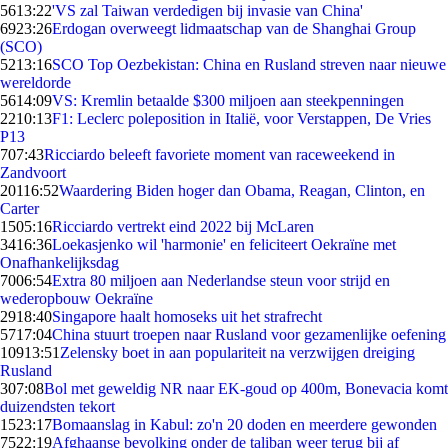
56
13:22
'VS zal Taiwan verdedigen bij invasie van China'
69
23:26
Erdogan overweegt lidmaatschap van de Shanghai Group
(SCO)
52
13:16
SCO Top Oezbekistan: China en Rusland streven naar nieuwe
wereldorde
56
14:09
VS: Kremlin betaalde $300 miljoen aan steekpenningen
22
10:13
F1: Leclerc poleposition in Italië, voor Verstappen, De Vries
P13
7
07:43
Ricciardo beleeft favoriete moment van raceweekend in
Zandvoort
201
16:52
Waardering Biden hoger dan Obama, Reagan, Clinton, en
Carter
15
05:16
Ricciardo vertrekt eind 2022 bij McLaren
34
16:36
Loekasjenko wil 'harmonie' en feliciteert Oekraïne met
Onafhankelijksdag
70
06:54
Extra 80 miljoen aan Nederlandse steun voor strijd en
wederopbouw Oekraïne
29
18:40
Singapore haalt homoseks uit het strafrecht
57
17:04
China stuurt troepen naar Rusland voor gezamenlijke oefening
109
13:51
Zelensky boet in aan populariteit na verzwijgen dreiging
Rusland
3
07:08
Bol met geweldig NR naar EK-goud op 400m, Bonevacia komt
duizendsten tekort
15
23:17
Bomaanslag in Kabul: zo'n 20 doden en meerdere gewonden
75
22:19
Afghaanse bevolking onder de taliban weer terug bij af