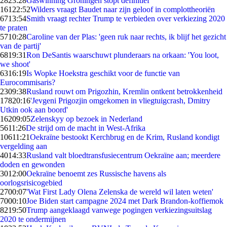
28
23:28
Gaswinning Groningen stopt definitief
161
22:52
Wilders vraagt Baudet naar zijn geloof in complottheoriën
67
13:54
Smith vraagt rechter Trump te verbieden over verkiezing 2020
te praten
57
10:28
Caroline van der Plas: 'geen ruk naar rechts, ik blijf het gezicht
van de partij'
68
19:31
Ron DeSantis waarschuwt plunderaars na orkaan: 'You loot,
we shoot'
63
16:19
Is Wopke Hoekstra geschikt voor de functie van
Eurocommisaris?
23
09:38
Rusland rouwt om Prigozhin, Kremlin ontkent betrokkenheid
178
20:16
'Jevgeni Prigozjin omgekomen in vliegtuigcrash, Dmitry
Utkin ook aan boord'
162
09:05
Zelenskyy op bezoek in Nederland
56
11:26
De strijd om de macht in West-Afrika
106
11:21
Oekraïne bestookt Kerchbrug en de Krim, Rusland kondigt
vergelding aan
40
14:33
Rusland valt bloedtransfusiecentrum Oekraïne aan; meerdere
doden en gewonden
30
12:00
Oekraïne benoemt zes Russische havens als
oorlogsrisicogebied
27
00:07
'Wat First Lady Olena Zelenska de wereld wil laten weten'
70
00:10
Joe Biden start campagne 2024 met Dark Brandon-koffiemok
82
19:50
Trump aangeklaagd vanwege pogingen verkiezingsuitslag
2020 te ondermijnen