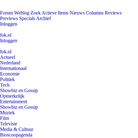
Forum
Weblog
Zoek
Actieve Items
Nieuws
Columns
Reviews
Previews
Specials
Archief
Inloggen
fok.nl
Inloggen
fok.nl
Actueel
Nederland
Internationaal
Economie
Politiek
Tech
Showbiz en Gossip
Opmerkelijk
Entertainment
Showbiz en Gossip
Muziek
Film
Televisie
Media & Cultuur
Bioscoopagenda