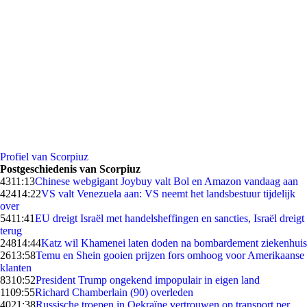
Profiel van Scorpiuz
Postgeschiedenis van Scorpiuz
43
11:13
Chinese webgigant Joybuy valt Bol en Amazon vandaag aan
424
14:22
VS valt Venezuela aan: VS neemt het landsbestuur tijdelijk
over
54
11:41
EU dreigt Israël met handelsheffingen en sancties, Israël dreigt
terug
248
14:44
Katz wil Khamenei laten doden na bombardement ziekenhuis
26
13:58
Temu en Shein gooien prijzen fors omhoog voor Amerikaanse
klanten
83
10:52
President Trump ongekend impopulair in eigen land
11
09:55
Richard Chamberlain (90) overleden
40
21:38
Russische troepen in Oekraïne vertrouwen op transport per