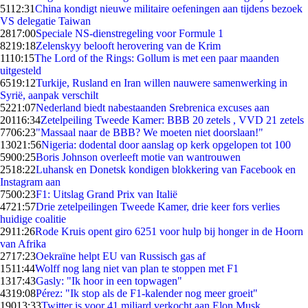
51
12:31
China kondigt nieuwe militaire oefeningen aan tijdens bezoek
VS delegatie Taiwan
28
17:00
Speciale NS-dienstregeling voor Formule 1
82
19:18
Zelenskyy belooft herovering van de Krim
11
10:15
The Lord of the Rings: Gollum is met een paar maanden
uitgesteld
65
19:12
Turkije, Rusland en Iran willen nauwere samenwerking in
Syrië, aanpak verschilt
52
21:07
Nederland biedt nabestaanden Srebrenica excuses aan
201
16:34
Zetelpeiling Tweede Kamer: BBB 20 zetels , VVD 21 zetels
77
06:23
"Massaal naar de BBB? We moeten niet doorslaan!"
130
21:56
Nigeria: dodental door aanslag op kerk opgelopen tot 100
59
00:25
Boris Johnson overleeft motie van wantrouwen
25
18:22
Luhansk en Donetsk kondigen blokkering van Facebook en
Instagram aan
75
00:23
F1: Uitslag Grand Prix van Italië
47
21:57
Drie zetelpeilingen Tweede Kamer, drie keer fors verlies
huidige coalitie
29
11:26
Rode Kruis opent giro 6251 voor hulp bij honger in de Hoorn
van Afrika
27
17:23
Oekraïne helpt EU van Russisch gas af
15
11:44
Wolff nog lang niet van plan te stoppen met F1
13
17:43
Gasly: "Ik hoor in een topwagen"
43
19:08
Pérez: "Ik stop als de F1-kalender nog meer groeit"
190
13:33
Twitter is voor 41 miljard verkocht aan Elon Musk