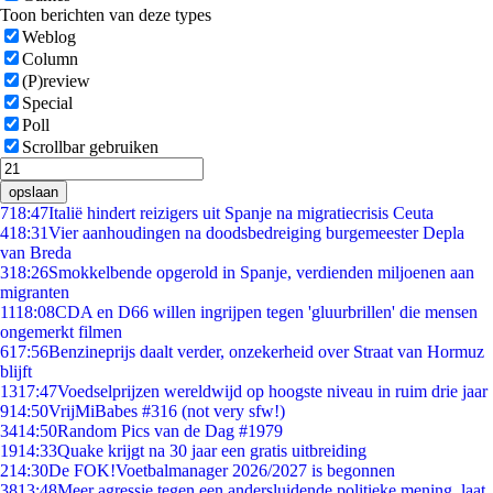
Toon berichten van deze types
Weblog
Column
(P)review
Special
Poll
Scrollbar gebruiken
opslaan
7
18:47
Italië hindert reizigers uit Spanje na migratiecrisis Ceuta
4
18:31
Vier aanhoudingen na doodsbedreiging burgemeester Depla
van Breda
3
18:26
Smokkelbende opgerold in Spanje, verdienden miljoenen aan
migranten
11
18:08
CDA en D66 willen ingrijpen tegen 'gluurbrillen' die mensen
ongemerkt filmen
6
17:56
Benzineprijs daalt verder, onzekerheid over Straat van Hormuz
blijft
13
17:47
Voedselprijzen wereldwijd op hoogste niveau in ruim drie jaar
9
14:50
VrijMiBabes #316 (not very sfw!)
34
14:50
Random Pics van de Dag #1979
19
14:33
Quake krijgt na 30 jaar een gratis uitbreiding
2
14:30
De FOK!Voetbalmanager 2026/2027 is begonnen
38
13:48
Meer agressie tegen een andersluidende politieke mening, laat