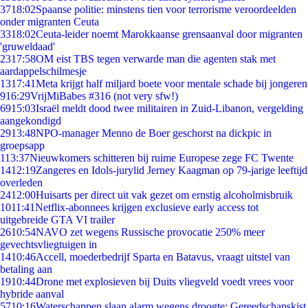
37
18:02
Spaanse politie: minstens tien voor terrorisme veroordeelden
onder migranten Ceuta
33
18:02
Ceuta-leider noemt Marokkaanse grensaanval door migranten
'gruweldaad'
23
17:58
OM eist TBS tegen verwarde man die agenten stak met
aardappelschilmesje
13
17:41
Meta krijgt half miljard boete voor mentale schade bij jongeren
9
16:29
VrijMiBabes #316 (not very sfw!)
69
15:03
Israël meldt dood twee militairen in Zuid-Libanon, vergelding
aangekondigd
29
13:48
NPO-manager Menno de Boer geschorst na dickpic in
groepsapp
1
13:37
Nieuwkomers schitteren bij ruime Europese zege FC Twente
14
12:19
Zangeres en Idols-jurylid Jerney Kaagman op 79-jarige leeftijd
overleden
24
12:00
Huisarts per direct uit vak gezet om ernstig alcoholmisbruik
10
11:41
Netflix-abonnees krijgen exclusieve early access tot
uitgebreide GTA VI trailer
26
10:54
NAVO zet wegens Russische provocatie 250% meer
gevechtsvliegtuigen in
14
10:46
Accell, moederbedrijf Sparta en Batavus, vraagt uitstel van
betaling aan
19
10:44
Drone met explosieven bij Duits vliegveld voedt vrees voor
hybride aanval
57
10:16
Waterschappen slaan alarm wegens droogte: Gereedschapskist