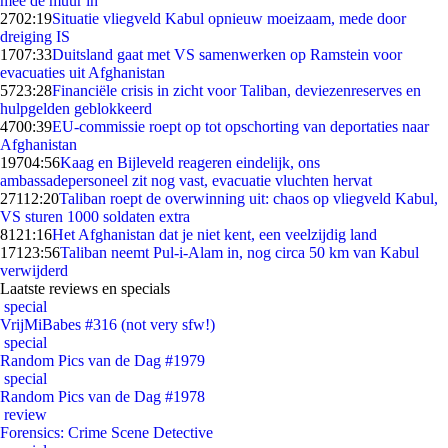
mee de muur in
27
02:19
Situatie vliegveld Kabul opnieuw moeizaam, mede door
dreiging IS
17
07:33
Duitsland gaat met VS samenwerken op Ramstein voor
evacuaties uit Afghanistan
57
23:28
Financiële crisis in zicht voor Taliban, deviezenreserves en
hulpgelden geblokkeerd
47
00:39
EU-commissie roept op tot opschorting van deportaties naar
Afghanistan
197
04:56
Kaag en Bijleveld reageren eindelijk, ons
ambassadepersoneel zit nog vast, evacuatie vluchten hervat
271
12:20
Taliban roept de overwinning uit: chaos op vliegveld Kabul,
VS sturen 1000 soldaten extra
81
21:16
Het Afghanistan dat je niet kent, een veelzijdig land
171
23:56
Taliban neemt Pul-i-Alam in, nog circa 50 km van Kabul
verwijderd
Laatste reviews en specials
special
VrijMiBabes #316 (not very sfw!)
special
Random Pics van de Dag #1979
special
Random Pics van de Dag #1978
review
Forensics: Crime Scene Detective