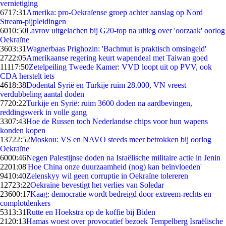
vernietiging
67
17:31
Amerika: pro-Oekraïense groep achter aanslag op Nord
Stream-pijpleidingen
60
10:50
Lavrov uitgelachen bij G20-top na uitleg over 'oorzaak' oorlog
Oekraïne
36
03:31
Wagnerbaas Prighozin: 'Bachmut is praktisch omsingeld'
27
22:05
Amerikaanse regering keurt wapendeal met Taiwan goed
111
17:50
Zetelpeiling Tweede Kamer: VVD loopt uit op PVV, ook
CDA herstelt iets
46
18:38
Dodental Syrië en Turkije ruim 28.000, VN vreest
verdubbeling aantal doden
77
20:22
Turkije en Syrië: ruim 3600 doden na aardbevingen,
reddingswerk in volle gang
33
07:43
Hoe de Russen toch Nederlandse chips voor hun wapens
konden kopen
137
22:52
Moskou: VS en NAVO steeds meer betrokken bij oorlog
Oekraïne
60
00:46
Negen Palestijnse doden na Israëlische militaire actie in Jenin
22
01:08
'Hoe China onze duurzaamheid (nog) kan beïnvloeden'
94
10:40
Zelenskyy wil geen corruptie in Oekraïne tolereren
127
23:22
Oekraïne bevestigt het verlies van Soledar
236
00:17
Kaag: democratie wordt bedreigd door extreem-rechts en
complotdenkers
53
13:31
Rutte en Hoekstra op de koffie bij Biden
21
20:13
Hamas woest over provocatief bezoek Tempelberg Israëlische