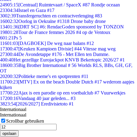
249
05:15
[Centraal] Ruimtevaart / SpaceX #87 Rondje oceaan
233
04:34
Israel en Gaza #17
30
02:39
Transfergeruchten en contractverlenging #83
160
02:32
Oorlog in Oekraïne #1318 Drone baby drone
134
01:36
[DRT SC] #6: RendacGoden sponsored by TONZON
198
01:28
Tour de France femmes 2026 #4 op de Ventoux
6
01:21
Ps 5
116
01:03
[DAGBOEK] De weg naar balans #12
173
00:47
[Keuken Kampioen Divisie] #44 Vitesse mag weg
273
00:44
De Avondetappe #176 - Met Ellen ten Damme.
4
00:40
Het gezellige Eurojackpot KNVB Bekertopic 2026/27 #1
186
00:35
Big Brother International # 56 Worlds RLS, BBs, GH, GF,
OT
202
00:32
Politieke meme's en spotprenten #11
117
00:23
[MTV] Ex on the beach Double Dutch #17 wederom aapjes
kijken
177
00:22
Ajax is een parodie op een voetbalclub #7 Vuurwerkjes
172
00:16
Vandaag 40 jaar geleden... #3
38
23:54
[2026/2027] Eredivisietoto #1
Internationaal
Internationaal
Scrollbar gebruiken
opslaan