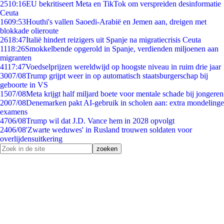
25
10:16
EU bekritiseert Meta en TikTok om verspreiden desinformatie
Ceuta
16
09:53
Houthi's vallen Saoedi-Arabië en Jemen aan, dreigen met
blokkade olieroute
26
18:47
Italië hindert reizigers uit Spanje na migratiecrisis Ceuta
11
18:26
Smokkelbende opgerold in Spanje, verdienden miljoenen aan
migranten
41
17:47
Voedselprijzen wereldwijd op hoogste niveau in ruim drie jaar
30
07/08
Trump grijpt weer in op automatisch staatsburgerschap bij
geboorte in VS
15
07/08
Meta krijgt half miljard boete voor mentale schade bij jongeren
20
07/08
Denemarken pakt AI-gebruik in scholen aan: extra mondelinge
examens
47
06/08
Trump wil dat J.D. Vance hem in 2028 opvolgt
24
06/08
'Zwarte weduwes' in Rusland trouwen soldaten voor
overlijdensuitkering