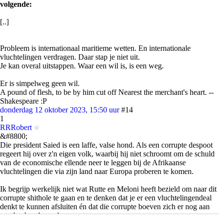
volgende:
[..]
Probleem is internationaal maritieme wetten. En internationale
vluchtelingen verdragen. Daar stap je niet uit.
Je kan overal uitstappen. Waar een wil is, is een weg.
Er is simpelweg geen wil.
A pound of flesh, to be by him cut off Nearest the merchant's heart. --
Shakespeare :P
donderdag 12 oktober 2023, 15:50 uur
#14
1
RRRobert
&#8800;
Die president Saied is een laffe, valse hond. Als een corrupte despoot
regeert hij over z'n eigen volk, waarbij hij niet schroomt om de schuld
van de economische ellende neer te leggen bij de Afrikaanse
vluchtelingen die via zijn land naar Europa proberen te komen.
Ik begrijp werkelijk niet wat Rutte en Meloni heeft bezield om naar dit
corrupte shithole te gaan en te denken dat je er een vluchtelingendeal
denkt te kunnen afsluiten én dat die corrupte boeven zich er nog aan
zouden houden ook.