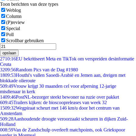
Toon berichten van deze types
Weblog
Column
(P)review
Special
Poll
Scrollbar gebruiken
opslaan
27
10:16
EU bekritiseert Meta en TikTok om verspreiden desinformatie
Ceuta
32
09:56
Random Pics van de Dag #1980
18
09:53
Houthi's vallen Saoedi-Arabië en Jemen aan, dreigen met
blokkade olieroute
5
09:49
Vrouw krijgt 30 maanden cel voor afpersing 12-jarige
misdienaar in kerk
14
09:46
PostNL-bezorger steekt bewoner na ruzie over pakket
6
09:45
Trailers kijken: de bioscoopreleases van week 32
15
09:32
Wegpiraat scheurt met 146 km/u door het centrum van
Amsterdam
5
09:28
Aanhoudende droogte veroorzaakt scheuren in dijken Zuid-
Holland
0
08:59
Van de Zandschulp overleeft matchpoints, ook Griekspoor
verder in Montreal