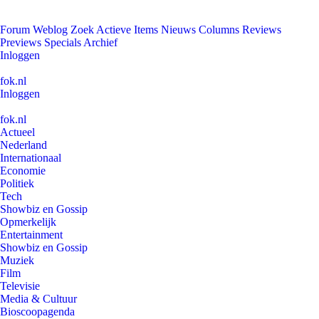
Forum
Weblog
Zoek
Actieve Items
Nieuws
Columns
Reviews
Previews
Specials
Archief
Inloggen
fok.nl
Inloggen
fok.nl
Actueel
Nederland
Internationaal
Economie
Politiek
Tech
Showbiz en Gossip
Opmerkelijk
Entertainment
Showbiz en Gossip
Muziek
Film
Televisie
Media & Cultuur
Bioscoopagenda