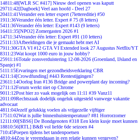
148
11:48
[WLR SC #417] Nieuw deel openen was kaputt
297
11:42
[Dagboek] Veel aan hoofd - Deel 27
204
11:41
Verander een letter expert (7lettereditie) #50
19
11:36
Verander één letter. Expert # 75 (8 letters)
54
11:36
Verander één letter: Expert #143 (9 letters)
164
11:35
[NPO2] Zomergasten 2026 #1
147
11:34
Verander één letter: Expert #91 (10 letters)
251
11:33
Afbeeldingen die je gemaakt hebt met AI
79
11:30
GTA VI #12 GTA VI Extended look 27 Augustus Netflix/YT
83
11:23
Wat koopt 1000 euro in jouw hobby?
259
11:16
Totale zonsverduistering 12-08-2026 (Groenland, IJsland en
Spanje) #1
51
11:15
Ervaringen met gezondheidsverklaring CBR
42
11:14
[Crowdfunding] #443 Rentestijgingen?
236
11:14
Oorlog Iran #136 Bridge and powerplant day incoming?
27
11:12
Forum werkt niet op Chrome
90
11:12
Post hier zo vaak mogelijk om 11:11 #39 Vanz11
20
11:09
Rechtszaak dodelijk ongeluk uitgesteld vanwege vakantie
advocaat
48
11:04
Jezelf gelukkig voelen als vrijgezelle vijftiger
175
11:02
Wat is jullie binnenhuistemperatuur? #81 Horrorzomer
121
11:00
[SBS6] De Bondgenoten #318 Een klein kusje moet kunnen
188
10:56
[RTL] B&B vol liefde 6de seizoen #4
7
10:45
Poepen tijdens het tandenpoetsen
48
10:44
Zou je vreemdgaan in een relatie kunnen vergeven?