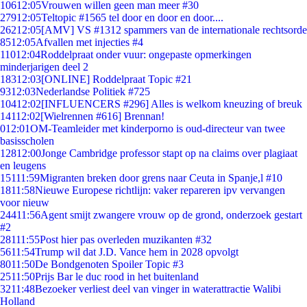
106
12:05
Vrouwen willen geen man meer #30
279
12:05
Teltopic #1565 tel door en door en door....
262
12:05
[AMV] VS #1312 spammers van de internationale rechtsorde
85
12:05
Afvallen met injecties #4
110
12:04
Roddelpraat onder vuur: ongepaste opmerkingen
minderjarigen deel 2
183
12:03
[ONLINE] Roddelpraat Topic #21
93
12:03
Nederlandse Politiek #725
104
12:02
[INFLUENCERS #296] Alles is welkom kneuzing of breuk
141
12:02
[Wielrennen #616] Brennan!
0
12:01
OM-Teamleider met kinderporno is oud-directeur van twee
basisscholen
128
12:00
Jonge Cambridge professor stapt op na claims over plagiaat
en leugens
151
11:59
Migranten breken door grens naar Ceuta in Spanje,l #10
18
11:58
Nieuwe Europese richtlijn: vaker repareren ipv vervangen
voor nieuw
244
11:56
Agent smijt zwangere vrouw op de grond, onderzoek gestart
#2
281
11:55
Post hier pas overleden muzikanten #32
56
11:54
Trump wil dat J.D. Vance hem in 2028 opvolgt
80
11:50
De Bondgenoten Spoiler Topic #3
25
11:50
Prijs Bar le duc rood in het buitenland
32
11:48
Bezoeker verliest deel van vinger in waterattractie Walibi
Holland