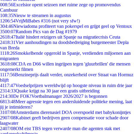
0
08:56
Excelsior opent seizoen met ruime zege op promovendus
Cambuur
1
08:35
Nieuw te streamen in augustus
12
06:54
VrijMiBabes #316 (not very sfw!)
3
04:46
Niewiadoma profiteert van pokerspel en grijpt geel op Ventoux
35
00:07
Random Pics van de Dag #1979
26
18:47
Italië hindert reizigers uit Spanje na migratiecrisis Ceuta
24
18:31
Vier aanhoudingen na doodsbedreiging burgemeester Depla
van Breda
11
18:26
Smokkelbende opgerold in Spanje, verdienden miljoenen aan
migranten
36
18:08
CDA en D66 willen ingrijpen tegen 'gluurbrillen' die mensen
ongemerkt filmen
11
17:56
Benzineprijs daalt verder, onzekerheid over Straat van Hormuz
blijft
41
17:47
Voedselprijzen wereldwijd op hoogste niveau in ruim drie jaar
23
14:33
Quake krijgt na 30 jaar een gratis uitbreiding
2
14:30
De FOK!Voetbalmanager 2026/2027 is begonnen
68
13:48
Meer agressie tegen een andersluidende politieke mening, laat
jij je intimideren?
31
07/08
Amsterdams dierenasiel DOA overspoeld met babykonijntjes
29
07/08
Kabinet geeft bedrijven geen compensatie voor schade door
laagwater
24
07/08
OM eist TBS tegen verwarde man die agenten stak met
aardappelschilmesje