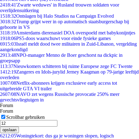
24
18:41
'Zwarte weduwes' in Rusland trouwen soldaten voor
overlijdensuitkering
15
18:32
Ontslagen bij Halo Studios na Campaign Evolved
30
18:32
Trump grijpt weer in op automatisch staatsburgerschap bij
geboorte in VS
31
18:19
Amsterdams dierenasiel DOA overspoeld met babykonijntjes
19
18:06
PS5-doos waarschuwt voor einde fysieke games
69
15:03
Israël meldt dood twee militairen in Zuid-Libanon, vergelding
aangekondigd
29
13:48
NPO-manager Menno de Boer geschorst na dickpic in
groepsapp
1
13:37
Nieuwkomers schitteren bij ruime Europese zege FC Twente
14
12:19
Zangeres en Idols-jurylid Jerney Kaagman op 79-jarige leeftijd
overleden
10
07/08
Netflix-abonnees krijgen exclusieve early access tot
uitgebreide GTA VI trailer
26
07/08
NAVO zet wegens Russische provocatie 250% meer
gevechtsvliegtuigen in
Forum
Forum
Scrollbar gebruiken
opslaan
62
12:05
Woningtekort: dus ga je woningen slopen, logisch