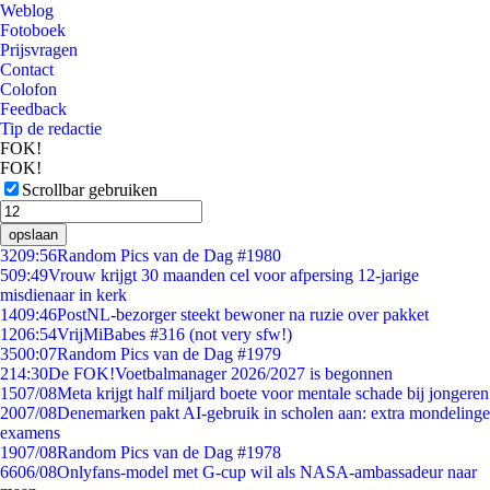
Weblog
Fotoboek
Prijsvragen
Contact
Colofon
Feedback
Tip de redactie
FOK!
FOK!
Scrollbar gebruiken
opslaan
32
09:56
Random Pics van de Dag #1980
5
09:49
Vrouw krijgt 30 maanden cel voor afpersing 12-jarige
misdienaar in kerk
14
09:46
PostNL-bezorger steekt bewoner na ruzie over pakket
12
06:54
VrijMiBabes #316 (not very sfw!)
35
00:07
Random Pics van de Dag #1979
2
14:30
De FOK!Voetbalmanager 2026/2027 is begonnen
15
07/08
Meta krijgt half miljard boete voor mentale schade bij jongeren
20
07/08
Denemarken pakt AI-gebruik in scholen aan: extra mondelinge
examens
19
07/08
Random Pics van de Dag #1978
66
06/08
Onlyfans-model met G-cup wil als NASA-ambassadeur naar