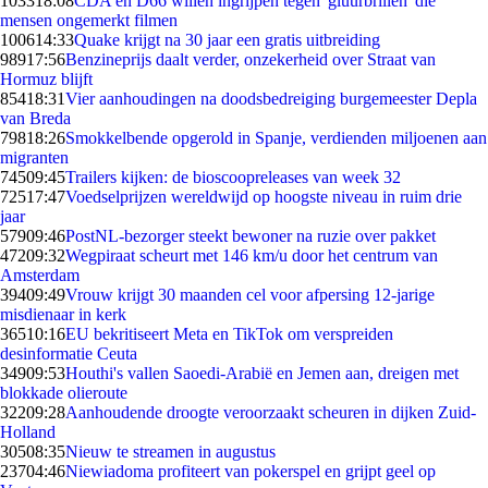
1033
18:08
CDA en D66 willen ingrijpen tegen 'gluurbrillen' die
mensen ongemerkt filmen
1006
14:33
Quake krijgt na 30 jaar een gratis uitbreiding
989
17:56
Benzineprijs daalt verder, onzekerheid over Straat van
Hormuz blijft
854
18:31
Vier aanhoudingen na doodsbedreiging burgemeester Depla
van Breda
798
18:26
Smokkelbende opgerold in Spanje, verdienden miljoenen aan
migranten
745
09:45
Trailers kijken: de bioscoopreleases van week 32
725
17:47
Voedselprijzen wereldwijd op hoogste niveau in ruim drie
jaar
579
09:46
PostNL-bezorger steekt bewoner na ruzie over pakket
472
09:32
Wegpiraat scheurt met 146 km/u door het centrum van
Amsterdam
394
09:49
Vrouw krijgt 30 maanden cel voor afpersing 12-jarige
misdienaar in kerk
365
10:16
EU bekritiseert Meta en TikTok om verspreiden
desinformatie Ceuta
349
09:53
Houthi's vallen Saoedi-Arabië en Jemen aan, dreigen met
blokkade olieroute
322
09:28
Aanhoudende droogte veroorzaakt scheuren in dijken Zuid-
Holland
305
08:35
Nieuw te streamen in augustus
237
04:46
Niewiadoma profiteert van pokerspel en grijpt geel op