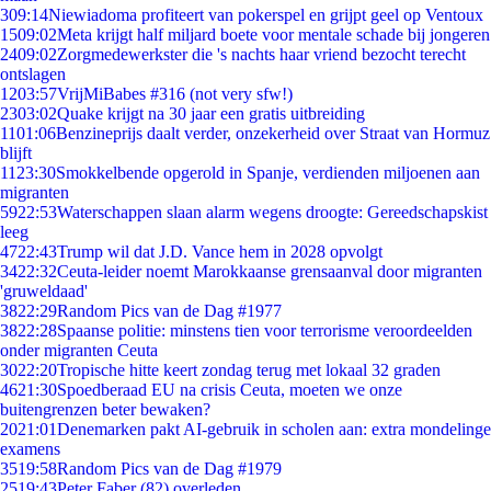
3
09:14
Niewiadoma profiteert van pokerspel en grijpt geel op Ventoux
15
09:02
Meta krijgt half miljard boete voor mentale schade bij jongeren
24
09:02
Zorgmedewerkster die 's nachts haar vriend bezocht terecht
ontslagen
12
03:57
VrijMiBabes #316 (not very sfw!)
23
03:02
Quake krijgt na 30 jaar een gratis uitbreiding
11
01:06
Benzineprijs daalt verder, onzekerheid over Straat van Hormuz
blijft
11
23:30
Smokkelbende opgerold in Spanje, verdienden miljoenen aan
migranten
59
22:53
Waterschappen slaan alarm wegens droogte: Gereedschapskist
leeg
47
22:43
Trump wil dat J.D. Vance hem in 2028 opvolgt
34
22:32
Ceuta-leider noemt Marokkaanse grensaanval door migranten
'gruweldaad'
38
22:29
Random Pics van de Dag #1977
38
22:28
Spaanse politie: minstens tien voor terrorisme veroordeelden
onder migranten Ceuta
30
22:20
Tropische hitte keert zondag terug met lokaal 32 graden
46
21:30
Spoedberaad EU na crisis Ceuta, moeten we onze
buitengrenzen beter bewaken?
20
21:01
Denemarken pakt AI-gebruik in scholen aan: extra mondelinge
examens
35
19:58
Random Pics van de Dag #1979
25
19:43
Peter Faber (82) overleden