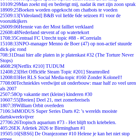
101
09:29
Man zoekt mij en bedreigt mij, nadat ik met zijn zoon sprak
189
09:25
Boeken worden opgekocht om chatbots te voeden
255
09:13
[Videoland] B&B vol liefde 6de seizoen #1 voor de
vooruitkijkers
260
09:06
Hennie van der Most failliet verklaard
226
08:48
Nederland stevent af op watertekort
17
08:35
Centraal FC Utrecht topic #88 - #CorreiaIn
151
08:33
NPO-manager Menno de Boer (47) op non-actief stuurde
dick-pic rond
7
08:31
Draai hier alle platen in je platenkast #32 (The Torture Never
Stops)
46
08:29
[Netflix #210] TUDUM
124
08:23
[Het Officiële Steam Topic #201] Steamrolled
120
08:03
Het RLS Social Media-topic #160 Zonder Kolonel!!
77
08:00
Techniekles verdwijnt uit onderbouw: maar half zo veel uren
als 2007
25
07:58
Op vakantie met (kleine) kinderen #30
106
07:55
[Breien] Deel 21, met zomerbreisels
18
07:39
William Orbit overleden
71
06:34
MODUS Super Series Darts #2: 's werelds mooiste
dartskweekvijver
277
06:26
Tropisch aquarium #73 - Het blijft toch kriebelen.
4
05:26
EK Atletiek 2026 te Birmingham #1
195
05:16
[SBS6] De Oranjezomer #10 Helene je kan het niet stop
ermee