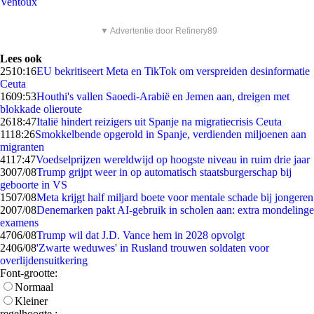
Ventoux
▼ Advertentie door Refinery89
Lees ook
25
10:16
EU bekritiseert Meta en TikTok om verspreiden desinformatie
Ceuta
16
09:53
Houthi's vallen Saoedi-Arabië en Jemen aan, dreigen met
blokkade olieroute
26
18:47
Italië hindert reizigers uit Spanje na migratiecrisis Ceuta
11
18:26
Smokkelbende opgerold in Spanje, verdienden miljoenen aan
migranten
41
17:47
Voedselprijzen wereldwijd op hoogste niveau in ruim drie jaar
30
07/08
Trump grijpt weer in op automatisch staatsburgerschap bij
geboorte in VS
15
07/08
Meta krijgt half miljard boete voor mentale schade bij jongeren
20
07/08
Denemarken pakt AI-gebruik in scholen aan: extra mondelinge
examens
47
06/08
Trump wil dat J.D. Vance hem in 2028 opvolgt
24
06/08
'Zwarte weduwes' in Rusland trouwen soldaten voor
overlijdensuitkering
Font-grootte:
Normaal
Kleiner
regelhoogte :