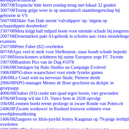
30
07/08
Tropische hitte keert zondag terug met lokaal 32 graden
30
07/08
Trump grijpt weer in op automatisch staatsburgerschap bij
geboorte in VS
56
07/08
Dikke Van Dale neemt 'vulvalippen' op: 'stigma op
schaamlippen doorbreken'
15
07/08
Meta krijgt half miljard boete voor mentale schade bij jongeren
20
07/08
Denemarken pakt AI-gebruik in scholen aan: extra mondelinge
examens
25
07/08
Peter Faber (82) overleden
0
07/08
Ajax veel te sterk voor Shelbourne, maar houdt schade beperkt
1
07/08
Nieuwkomers schitteren bij ruime Europese zege FC Twente
19
07/08
Random Pics van de Dag #1978
15
06/08
Ontslagen bij Halo Studios na Campaign Evolved
19
06/08
PS5-doos waarschuwt voor einde fysieke games
2
06/08
Le Court wint na nerveuze finale, Pieterse derde
29
06/08
NPO-manager Menno de Boer geschorst na dickpic in
groepsapp
40
06/08
Duitser (93) crasht met quad tegen boom, vier gewonden
47
06/08
Trump wil dat J.D. Vance hem in 2028 opvolgt
1
06/08
Lemmen boekt eerste profzege in zware Ronde van Polen-rit
24
06/08
'Zwarte weduwes' in Rusland trouwen soldaten voor
overlijdensuitkering
14
06/08
Zangeres en Idols-jurylid Jerney Kaagman op 79-jarige leeftijd
overleden