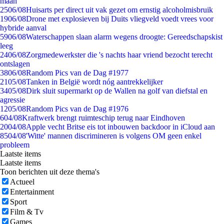
maan
25
06/08
Huisarts per direct uit vak gezet om ernstig alcoholmisbruik
19
06/08
Drone met explosieven bij Duits vliegveld voedt vrees voor
hybride aanval
59
06/08
Waterschappen slaan alarm wegens droogte: Gereedschapskist
leeg
24
06/08
Zorgmedewerkster die 's nachts haar vriend bezocht terecht
ontslagen
38
06/08
Random Pics van de Dag #1977
21
05/08
Tanken in België wordt nóg aantrekkelijker
34
05/08
Dirk sluit supermarkt op de Wallen na golf van diefstal en
agressie
12
05/08
Random Pics van de Dag #1976
6
04/08
Kraftwerk brengt ruimteschip terug naar Eindhoven
20
04/08
Apple vecht Britse eis tot inbouwen backdoor in iCloud aan
85
04/08
'Witte' mannen discrimineren is volgens OM geen enkel
probleem
Laatste items
Laatste items
Toon berichten uit deze thema's
Actueel
Entertainment
Sport
Film & Tv
Games