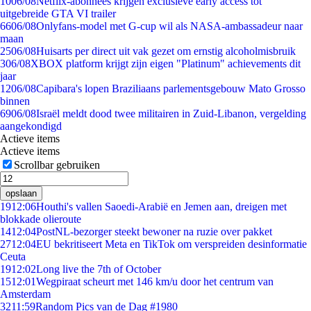
10
06/08
Netflix-abonnees krijgen exclusieve early access tot
uitgebreide GTA VI trailer
66
06/08
Onlyfans-model met G-cup wil als NASA-ambassadeur naar
maan
25
06/08
Huisarts per direct uit vak gezet om ernstig alcoholmisbruik
3
06/08
XBOX platform krijgt zijn eigen "Platinum" achievements dit
jaar
12
06/08
Capibara's lopen Braziliaans parlementsgebouw Mato Grosso
binnen
69
06/08
Israël meldt dood twee militairen in Zuid-Libanon, vergelding
aangekondigd
Actieve items
Actieve items
Scrollbar gebruiken
opslaan
19
12:06
Houthi's vallen Saoedi-Arabië en Jemen aan, dreigen met
blokkade olieroute
14
12:04
PostNL-bezorger steekt bewoner na ruzie over pakket
27
12:04
EU bekritiseert Meta en TikTok om verspreiden desinformatie
Ceuta
19
12:02
Long live the 7th of October
15
12:01
Wegpiraat scheurt met 146 km/u door het centrum van
Amsterdam
32
11:59
Random Pics van de Dag #1980