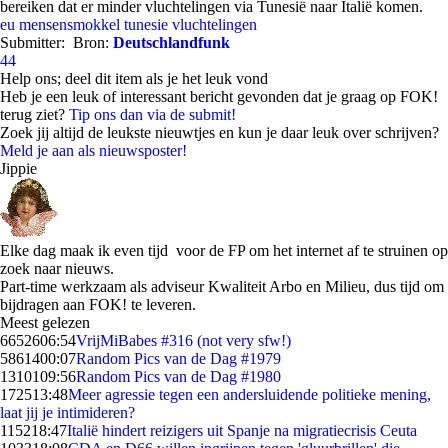
bereiken dat er minder vluchtelingen via Tunesië naar Italië komen.
eu
mensensmokkel
tunesie
vluchtelingen
Submitter:
Bron:
Deutschlandfunk
44
Help ons; deel dit item als je het leuk vond
Heb je een leuk of interessant bericht gevonden dat je graag op FOK!
terug ziet?
Tip ons dan via de submit!
Zoek jij altijd de leukste nieuwtjes en kun je daar leuk over schrijven?
Meld je aan als nieuwsposter!
Jippie
Elke dag maak ik even tijd voor de FP om het internet af te struinen op
zoek naar nieuws.
Part-time werkzaam als adviseur Kwaliteit Arbo en Milieu, dus tijd om
bijdragen aan FOK! te leveren.
Meest gelezen
66526
06:54
VrijMiBabes #316 (not very sfw!)
58614
00:07
Random Pics van de Dag #1979
13101
09:56
Random Pics van de Dag #1980
1725
13:48
Meer agressie tegen een andersluidende politieke mening,
laat jij je intimideren?
1152
18:47
Italië hindert reizigers uit Spanje na migratiecrisis Ceuta