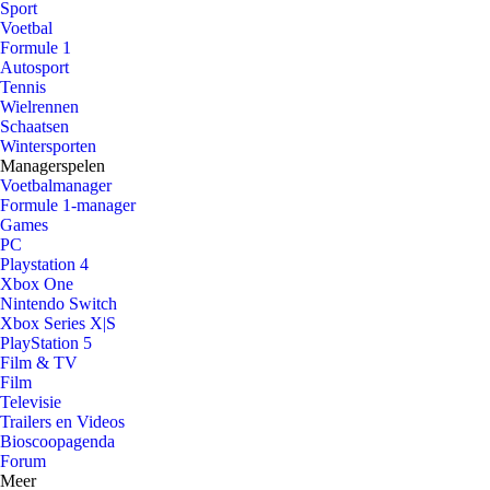
Sport
Voetbal
Formule 1
Autosport
Tennis
Wielrennen
Schaatsen
Wintersporten
Managerspelen
Voetbalmanager
Formule 1-manager
Games
PC
Playstation 4
Xbox One
Nintendo Switch
Xbox Series X|S
PlayStation 5
Film & TV
Film
Televisie
Trailers en Videos
Bioscoopagenda
Forum
Meer