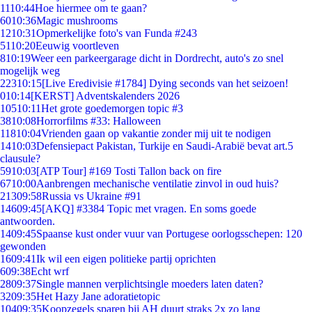
11
10:44
Hoe hiermee om te gaan?
60
10:36
Magic mushrooms
12
10:31
Opmerkelijke foto's van Funda #243
51
10:20
Eeuwig voortleven
8
10:19
Weer een parkeergarage dicht in Dordrecht, auto's zo snel
mogelijk weg
223
10:15
[Live Eredivisie #1784] Dying seconds van het seizoen!
0
10:14
[KERST] Adventskalenders 2026
105
10:11
Het grote goedemorgen topic #3
38
10:08
Horrorfilms #33: Halloween
118
10:04
Vrienden gaan op vakantie zonder mij uit te nodigen
14
10:03
Defensiepact Pakistan, Turkije en Saudi-Arabië bevat art.5
clausule?
59
10:03
[ATP Tour] #169 Tosti Tallon back on fire
67
10:00
Aanbrengen mechanische ventilatie zinvol in oud huis?
213
09:58
Russia vs Ukraine #91
146
09:45
[AKQ] #3384 Topic met vragen. En soms goede
antwoorden.
14
09:45
Spaanse kust onder vuur van Portugese oorlogsschepen: 120
gewonden
16
09:41
Ik wil een eigen politieke partij oprichten
6
09:38
Echt wrf
28
09:37
Single mannen verplichtsingle moeders laten daten?
32
09:35
Het Hazy Jane adoratietopic
104
09:35
Koopzegels sparen bij AH duurt straks 2x zo lang