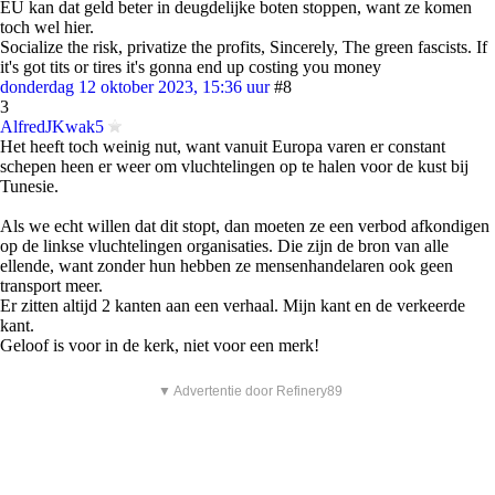
EU kan dat geld beter in deugdelijke boten stoppen, want ze komen
toch wel hier.
Socialize the risk, privatize the profits, Sincerely, The green fascists. If
it's got tits or tires it's gonna end up costing you money
donderdag 12 oktober 2023, 15:36 uur
#8
3
AlfredJKwak5
Het heeft toch weinig nut, want vanuit Europa varen er constant
schepen heen er weer om vluchtelingen op te halen voor de kust bij
Tunesie.
Als we echt willen dat dit stopt, dan moeten ze een verbod afkondigen
op de linkse vluchtelingen organisaties. Die zijn de bron van alle
ellende, want zonder hun hebben ze mensenhandelaren ook geen
transport meer.
Er zitten altijd 2 kanten aan een verhaal. Mijn kant en de verkeerde
kant.
Geloof is voor in de kerk, niet voor een merk!
▼ Advertentie door Refinery89