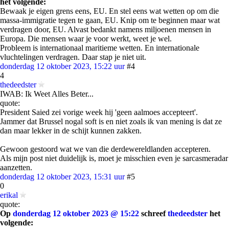
het volgende:
Bewaak je eigen grens eens, EU. En stel eens wat wetten op om die
massa-immigratie tegen te gaan, EU. Knip om te beginnen maar wat
verdragen door, EU. Alvast bedankt namens miljoenen mensen in
Europa. Die mensen waar je voor werkt, weet je wel.
Probleem is internationaal maritieme wetten. En internationale
vluchtelingen verdragen. Daar stap je niet uit.
donderdag 12 oktober 2023, 15:22 uur
#4
4
thedeedster
IWAB: Ik Weet Alles Beter...
quote:
President Saied zei vorige week hij 'geen aalmoes accepteert'.
Jammer dat Brussel nogal soft is en niet zoals ik van mening is dat ze
dan maar lekker in de schijt kunnen zakken.
Gewoon gestoord wat we van die derdewereldlanden accepteren.
Als mijn post niet duidelijk is, moet je misschien even je sarcasmeradar
aanzetten.
donderdag 12 oktober 2023, 15:31 uur
#5
0
erikal
quote:
Op
donderdag 12 oktober 2023 @ 15:22
schreef
thedeedster
het
volgende: