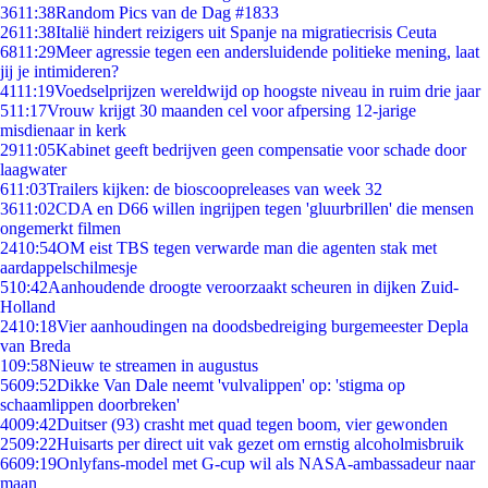
36
11:38
Random Pics van de Dag #1833
26
11:38
Italië hindert reizigers uit Spanje na migratiecrisis Ceuta
68
11:29
Meer agressie tegen een andersluidende politieke mening, laat
jij je intimideren?
41
11:19
Voedselprijzen wereldwijd op hoogste niveau in ruim drie jaar
5
11:17
Vrouw krijgt 30 maanden cel voor afpersing 12-jarige
misdienaar in kerk
29
11:05
Kabinet geeft bedrijven geen compensatie voor schade door
laagwater
6
11:03
Trailers kijken: de bioscoopreleases van week 32
36
11:02
CDA en D66 willen ingrijpen tegen 'gluurbrillen' die mensen
ongemerkt filmen
24
10:54
OM eist TBS tegen verwarde man die agenten stak met
aardappelschilmesje
5
10:42
Aanhoudende droogte veroorzaakt scheuren in dijken Zuid-
Holland
24
10:18
Vier aanhoudingen na doodsbedreiging burgemeester Depla
van Breda
1
09:58
Nieuw te streamen in augustus
56
09:52
Dikke Van Dale neemt 'vulvalippen' op: 'stigma op
schaamlippen doorbreken'
40
09:42
Duitser (93) crasht met quad tegen boom, vier gewonden
25
09:22
Huisarts per direct uit vak gezet om ernstig alcoholmisbruik
66
09:19
Onlyfans-model met G-cup wil als NASA-ambassadeur naar
maan