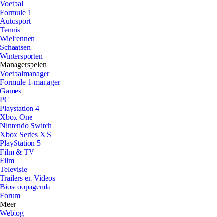
Voetbal
Formule 1
Autosport
Tennis
Wielrennen
Schaatsen
Wintersporten
Managerspelen
Voetbalmanager
Formule 1-manager
Games
PC
Playstation 4
Xbox One
Nintendo Switch
Xbox Series X|S
PlayStation 5
Film & TV
Film
Televisie
Trailers en Videos
Bioscoopagenda
Forum
Meer
Weblog