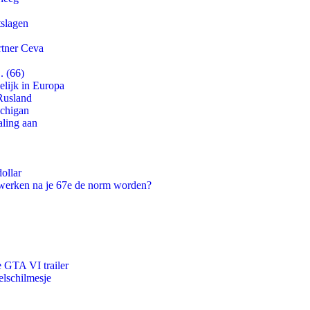
tslagen
rtner Ceva
. (66)
lijk in Europa
Rusland
ichigan
aling aan
ollar
 werken na je 67e de norm worden?
e GTA VI trailer
lschilmesje