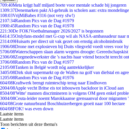
7
09:40
Meta krijgt half miljard boete voor mentale schade bij jongeren
13
09:37
Denemarken pakt AI-gebruik in scholen aan: extra mondeling
1
08:03
VrijMiBabes #316 (not very sfw!)
21
07:34
Random Pics van de Dag #1979
19
00:45
Random Pics van de Dag #1978
2
21:30
De FOK!Voetbalmanager 2026/2027 is begonnen
64
14:35
Onlyfans-model met G-cup wil als NASA-ambassadeur naar 
23
14:09
Huisarts per direct uit vak gezet om ernstig alcoholmisbruik
19
06/08
Drone met explosieven bij Duits vliegveld voedt vrees voor hy
57
06/08
Waterschappen slaan alarm wegens droogte: Gereedschapskist
23
06/08
Zorgmedewerkster die 's nachts haar vriend bezocht terecht on
37
06/08
Random Pics van de Dag #1977
21
05/08
Tanken in België wordt nóg aantrekkelijker
34
05/08
Dirk sluit supermarkt op de Wallen na golf van diefstal en agre
12
05/08
Random Pics van de Dag #1976
6
04/08
Kraftwerk brengt ruimteschip terug naar Eindhoven
20
04/08
Apple vecht Britse eis tot inbouwen backdoor in iCloud aan
85
04/08
'Witte' mannen discrimineren is volgens OM geen enkel probl
30
04/08
Ceuta-leider noemt Marokkaanse grensaanval door migranten 
6
04/08
Grote natuurbrand Boschhuizerbergen groeit naar 100 hectare
6
04/08
FOK! was even down
Laatste items
Laatste items
Toon berichten uit deze thema's