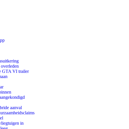
app
suitkering
d overleden
e GTA VI trailer
maan
ar
binnen
g aangekondigd
bride aanval
duurzaamheidsclaims
el
iegtuigen in
 leeg