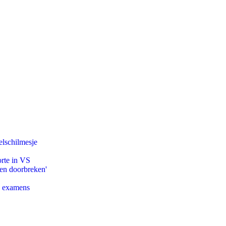
lschilmesje
orte in VS
pen doorbreken'
e examens