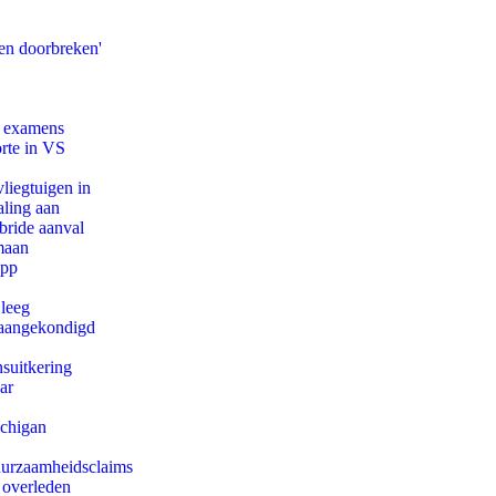
en doorbreken'
e examens
orte in VS
iegtuigen in
aling aan
bride aanval
maan
app
 leeg
g aangekondigd
suitkering
ar
ichigan
duurzaamheidsclaims
 overleden