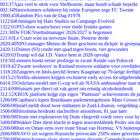
0
03:37
Ajax veel te sterk voor Shelbourne, maar houdt schade beperkt
0
02:34
Nieuwkomers schitteren bij ruime Europese zege FC Twente
19
00:45
Random Pics van de Dag #1978
11
22:04
Ontslagen bij Halo Studios na Campaign Evolved
13
22:01
PS5-doos waarschuwt voor einde fysieke games
2
21:30
De FOK!Voetbalmanager 2026/2027 is begonnen
2
21:03
Le Court wint na nerveuze finale, Pieterse derde
28
20:40
NPO-manager Menno de Boer geschorst na dickpic in groeps
24
20:11
Duitser (93) crasht met quad tegen boom, vier gewonden
43
20:03
Trump wil dat J.D. Vance hem in 2028 opvolgt
1
19:50
Lemmen boekt eerste profzege in zware Ronde van Polen-rit
19
19:42
'Zwarte weduwes' in Rusland trouwen soldaten voor overlijden
13
18:20
Zangeres en Idols-jurylid Jerney Kaagman op 79-jarige leeftij
10
15:21
Netflix-abonnees krijgen exclusieve early access tot uitgebreid
64
14:35
Onlyfans-model met G-cup wil als NASA-ambassadeur naar 
23
14:09
Huisarts per direct uit vak gezet om ernstig alcoholmisbruik
3
12:12
XBOX platform krijgt zijn eigen "Platinum" achievements dit ja
12
06/08
Capibara's lopen Braziliaans parlementsgebouw Mato Grosso 
56
06/08
Israël meldt dood twee militairen in Zuid-Libanon, vergeldin
15
06/08
Hiroshima herdenkt slachtoffers atoombom, 81 jaar later
19
06/08
Drone met explosieven bij Duits vliegveld voedt vrees voor hy
34
06/08
Wakker Dier dient klacht in tegen insectenfabriek Protix om 
22
06/08
Iran en Oman eens over route Straat van Hormuz, VS buitensp
26
06/08
NAVO zet wegens Russische provocatie 250% meer gevechtsvl
57
06/08
Waterschappen slaan alarm wegens droogte: Gereedschapskist