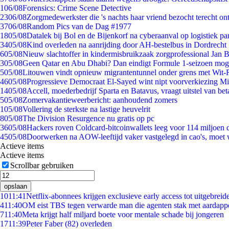
1
06/08
Forensics: Crime Scene Detective
23
06/08
Zorgmedewerkster die 's nachts haar vriend bezocht terecht on
37
06/08
Random Pics van de Dag #1977
18
05/08
Datalek bij Bol en de Bijenkorf na cyberaanval op logistiek pa
34
05/08
Kind overleden na aanrijding door AH-bestelbus in Dordrecht
6
05/08
Nieuw slachtoffer in kindermisbruikzaak zorgprofessional Jan B
3
05/08
Geen Qatar en Abu Dhabi? Dan eindigt Formule 1-seizoen moge
5
05/08
Litouwen vindt opnieuw migrantentunnel onder grens met Wit-
46
05/08
Progressieve Democraat El-Sayed wint nipt voorverkiezing M
14
05/08
Accell, moederbedrijf Sparta en Batavus, vraagt uitstel van bet
5
05/08
Zomervakantieweerbericht: aanhoudend zomers
1
05/08
Vollering de sterkste na lastige heuvelrit
8
05/08
The Division Resurgence nu gratis op pc
36
05/08
Hackers roven Coldcard-bitcoinwallets leeg voor 114 miljoen d
45
05/08
Doorwerken na AOW-leeftijd vaker vastgelegd in cao's, moet
Actieve items
Actieve items
Scrollbar gebruiken
opslaan
10
11:41
Netflix-abonnees krijgen exclusieve early access tot uitgebreid
4
11:40
OM eist TBS tegen verwarde man die agenten stak met aardappe
7
11:40
Meta krijgt half miljard boete voor mentale schade bij jongeren
17
11:39
Peter Faber (82) overleden