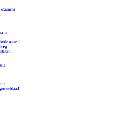
e examens
maan
bride aanval
 leeg
tslagen
ssie
eem
'gruweldaad'