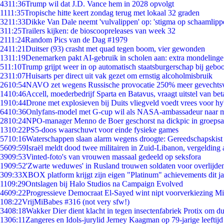
43
11:36
Trump wil dat J.D. Vance hem in 2028 opvolgt
11
11:35
Tropische hitte keert zondag terug met lokaal 32 graden
32
11:33
Dikke Van Dale neemt 'vulvalippen' op: 'stigma op schaamlipp
3
11:25
Trailers kijken: de bioscoopreleases van week 32
21
11:24
Random Pics van de Dag #1979
24
11:21
Duitser (93) crasht met quad tegen boom, vier gewonden
13
11:19
Denemarken pakt AI-gebruik in scholen aan: extra mondeling
5
11:10
Trump grijpt weer in op automatisch staatsburgerschap bij gebo
23
11:07
Huisarts per direct uit vak gezet om ernstig alcoholmisbruik
26
10:54
NAVO zet wegens Russische provocatie 250% meer gevechtsvl
14
10:46
Accell, moederbedrijf Sparta en Batavus, vraagt uitstel van bet
19
10:44
Drone met explosieven bij Duits vliegveld voedt vrees voor hy
64
10:36
Onlyfans-model met G-cup wil als NASA-ambassadeur naar 
28
10:24
NPO-manager Menno de Boer geschorst na dickpic in groeps
13
10:22
PS5-doos waarschuwt voor einde fysieke games
57
10:16
Waterschappen slaan alarm wegens droogte: Gereedschapskist
56
09:59
Israël meldt dood twee militairen in Zuid-Libanon, vergeldin
39
09:53
Vinted-foto's van vrouwen massaal gedeeld op seksfora
19
09:52
'Zwarte weduwes' in Rusland trouwen soldaten voor overlijden
3
09:33
XBOX platform krijgt zijn eigen "Platinum" achievements dit ja
11
09:29
Ontslagen bij Halo Studios na Campaign Evolved
46
09:22
Progressieve Democraat El-Sayed wint nipt voorverkiezing M
1
08:22
VrijMiBabes #316 (not very sfw!)
34
08:18
Wakker Dier dient klacht in tegen insectenfabriek Protix om 
13
06:11
Zangeres en Idols-jurylid Jerney Kaagman op 79-jarige leeftijd