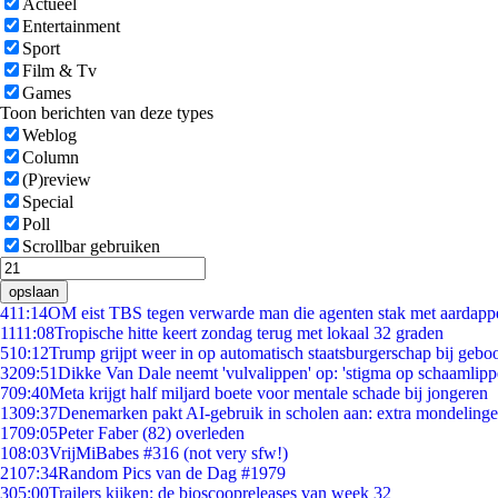
Actueel
Entertainment
Sport
Film & Tv
Games
Toon berichten van deze types
Weblog
Column
(P)review
Special
Poll
Scrollbar gebruiken
opslaan
4
11:14
OM eist TBS tegen verwarde man die agenten stak met aardappe
11
11:08
Tropische hitte keert zondag terug met lokaal 32 graden
5
10:12
Trump grijpt weer in op automatisch staatsburgerschap bij gebo
32
09:51
Dikke Van Dale neemt 'vulvalippen' op: 'stigma op schaamlip
7
09:40
Meta krijgt half miljard boete voor mentale schade bij jongeren
13
09:37
Denemarken pakt AI-gebruik in scholen aan: extra mondeling
17
09:05
Peter Faber (82) overleden
1
08:03
VrijMiBabes #316 (not very sfw!)
21
07:34
Random Pics van de Dag #1979
3
05:00
Trailers kijken: de bioscoopreleases van week 32