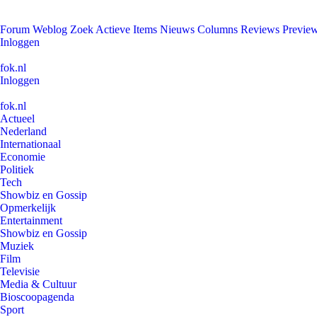
Forum
Weblog
Zoek
Actieve Items
Nieuws
Columns
Reviews
Previe
Inloggen
fok.nl
Inloggen
fok.nl
Actueel
Nederland
Internationaal
Economie
Politiek
Tech
Showbiz en Gossip
Opmerkelijk
Entertainment
Showbiz en Gossip
Muziek
Film
Televisie
Media & Cultuur
Bioscoopagenda
Sport