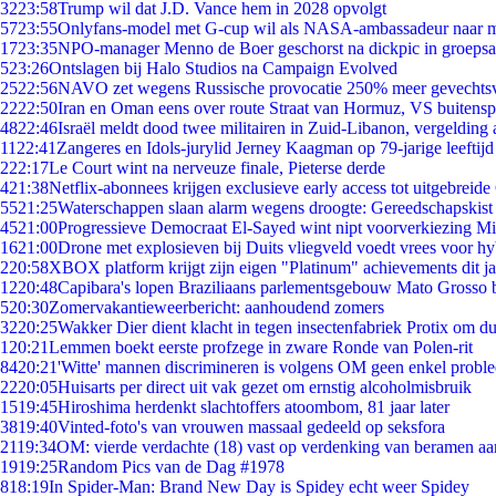
32
23:58
Trump wil dat J.D. Vance hem in 2028 opvolgt
57
23:55
Onlyfans-model met G-cup wil als NASA-ambassadeur naar 
17
23:35
NPO-manager Menno de Boer geschorst na dickpic in groeps
5
23:26
Ontslagen bij Halo Studios na Campaign Evolved
25
22:56
NAVO zet wegens Russische provocatie 250% meer gevechtsvl
22
22:50
Iran en Oman eens over route Straat van Hormuz, VS buitensp
48
22:46
Israël meldt dood twee militairen in Zuid-Libanon, vergeldin
11
22:41
Zangeres en Idols-jurylid Jerney Kaagman op 79-jarige leeftijd
2
22:17
Le Court wint na nerveuze finale, Pieterse derde
4
21:38
Netflix-abonnees krijgen exclusieve early access tot uitgebreide
55
21:25
Waterschappen slaan alarm wegens droogte: Gereedschapskist
45
21:00
Progressieve Democraat El-Sayed wint nipt voorverkiezing M
16
21:00
Drone met explosieven bij Duits vliegveld voedt vrees voor hy
2
20:58
XBOX platform krijgt zijn eigen "Platinum" achievements dit ja
12
20:48
Capibara's lopen Braziliaans parlementsgebouw Mato Grosso 
5
20:30
Zomervakantieweerbericht: aanhoudend zomers
32
20:25
Wakker Dier dient klacht in tegen insectenfabriek Protix om 
1
20:21
Lemmen boekt eerste profzege in zware Ronde van Polen-rit
84
20:21
'Witte' mannen discrimineren is volgens OM geen enkel probl
22
20:05
Huisarts per direct uit vak gezet om ernstig alcoholmisbruik
15
19:45
Hiroshima herdenkt slachtoffers atoombom, 81 jaar later
38
19:40
Vinted-foto's van vrouwen massaal gedeeld op seksfora
21
19:34
OM: vierde verdachte (18) vast op verdenking van beramen aa
19
19:25
Random Pics van de Dag #1978
8
18:19
In Spider-Man: Brand New Day is Spidey echt weer Spidey