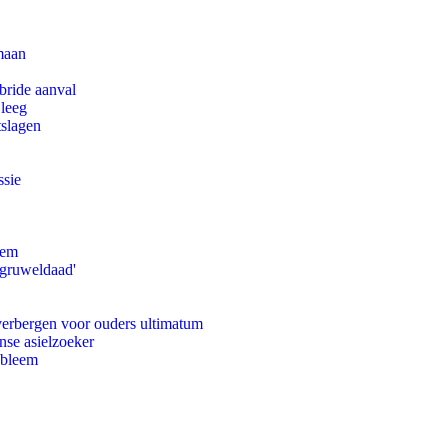
maan
bride aanval
 leeg
tslagen
ssie
eem
'gruweldaad'
 verbergen voor ouders ultimatum
nse asielzoeker
obleem