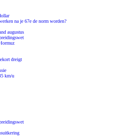
ollar
 werken na je 67e de norm worden?
and augustus
preidingswet
n Hormuz
ekort dreigt
ssie
235 km/u
preidingswet
suitkering