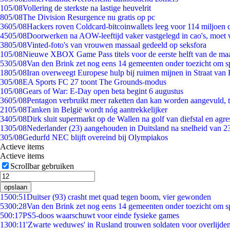
1
05/08
Vollering de sterkste na lastige heuvelrit
8
05/08
The Division Resurgence nu gratis op pc
36
05/08
Hackers roven Coldcard-bitcoinwallets leeg voor 114 miljoen d
45
05/08
Doorwerken na AOW-leeftijd vaker vastgelegd in cao's, moet
38
05/08
Vinted-foto's van vrouwen massaal gedeeld op seksfora
1
05/08
Nieuwe XBOX Game Pass titels voor de eerste helft van de ma
53
05/08
Van den Brink zet nog eens 14 gemeenten onder toezicht om s
18
05/08
Iran overweegt Europese hulp bij ruimen mijnen in Straat va
3
05/08
EA Sports FC 27 toont The Grounds-modus
1
05/08
Gears of War: E-Day open beta begint 6 augustus
36
05/08
Pentagon verbruikt meer raketten dan kan worden aangevuld, t
21
05/08
Tanken in België wordt nóg aantrekkelijker
34
05/08
Dirk sluit supermarkt op de Wallen na golf van diefstal en agre
13
05/08
Nederlander (23) aangehouden in Duitsland na snelheid van 
3
05/08
Gedurfd NEC blijft overeind bij Olympiakos
Actieve items
Actieve items
Scrollbar gebruiken
opslaan
15
00:51
Duitser (93) crasht met quad tegen boom, vier gewonden
53
00:28
Van den Brink zet nog eens 14 gemeenten onder toezicht om s
5
00:17
PS5-doos waarschuwt voor einde fysieke games
13
00:11
'Zwarte weduwes' in Rusland trouwen soldaten voor overlijden