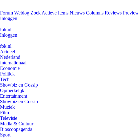
Forum
Weblog
Zoek
Actieve Items
Nieuws
Columns
Reviews
Previe
Inloggen
fok.nl
Inloggen
fok.nl
Actueel
Nederland
Internationaal
Economie
Politiek
Tech
Showbiz en Gossip
Opmerkelijk
Entertainment
Showbiz en Gossip
Muziek
Film
Televisie
Media & Cultuur
Bioscoopagenda
Sport