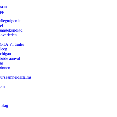
maan
app
iegtuigen in
el
g aangekondigd
 overleden
 GTA VI trailer
 leeg
ichigan
bride aanval
ar
binnen
duurzaamheidsclaims
eem
nslag