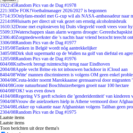
19
22:45
Random Pics van de Dag #1978
2
21:30
De FOK!Voetbalmanager 2026/2027 is begonnen
57
14:35
Onlyfans-model met G-cup wil als NASA-ambassadeur naar 
22
14:09
Huisarts per direct uit vak gezet om ernstig alcoholmisbruik
16
10:32
Drone met explosieven bij Duits vliegveld voedt vrees voor hy
55
09:33
Waterschappen slaan alarm wegens droogte: Gereedschapskist
23
06:40
Zorgmedewerkster die 's nachts haar vriend bezocht terecht on
33
06/08
Random Pics van de Dag #1977
21
05/08
Tanken in België wordt nóg aantrekkelijker
34
05/08
Dirk sluit supermarkt op de Wallen na golf van diefstal en agre
12
05/08
Random Pics van de Dag #1976
6
04/08
Kraftwerk brengt ruimteschip terug naar Eindhoven
20
04/08
Apple vecht Britse eis tot inbouwen backdoor in iCloud aan
84
04/08
'Witte' mannen discrimineren is volgens OM geen enkel probl
30
04/08
Ceuta-leider noemt Marokkaanse grensaanval door migranten 
6
04/08
Grote natuurbrand Boschhuizerbergen groeit naar 100 hectare
6
04/08
FOK! was even down
41
04/08
Regering VS geeft scholen die 'genderidentiteit' van kinderen
59
04/08
Vrouw die asielzoekers hielp in Athene vermoord door Afghaa
25
04/08
Lekker op vakantie naar Afghanistan volgens Taliban geen pr
23
04/08
Random Pics van de Dag #1975
Laatste items
Laatste items
Toon berichten uit deze thema's