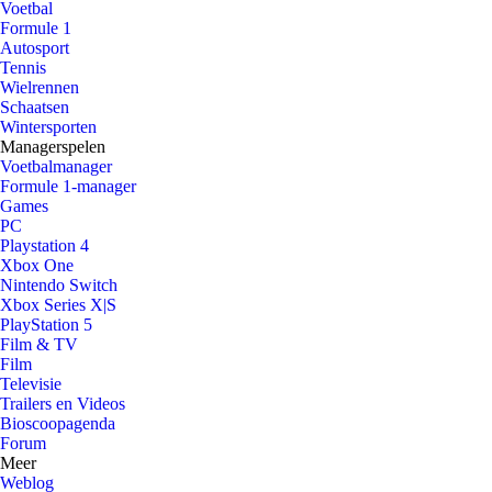
Voetbal
Formule 1
Autosport
Tennis
Wielrennen
Schaatsen
Wintersporten
Managerspelen
Voetbalmanager
Formule 1-manager
Games
PC
Playstation 4
Xbox One
Nintendo Switch
Xbox Series X|S
PlayStation 5
Film & TV
Film
Televisie
Trailers en Videos
Bioscoopagenda
Forum
Meer
Weblog