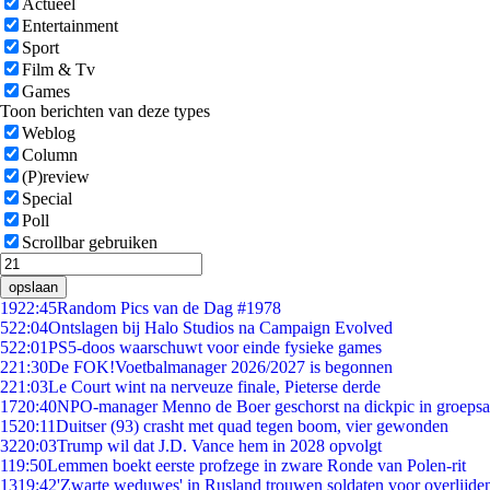
Actueel
Entertainment
Sport
Film & Tv
Games
Toon berichten van deze types
Weblog
Column
(P)review
Special
Poll
Scrollbar gebruiken
opslaan
19
22:45
Random Pics van de Dag #1978
5
22:04
Ontslagen bij Halo Studios na Campaign Evolved
5
22:01
PS5-doos waarschuwt voor einde fysieke games
2
21:30
De FOK!Voetbalmanager 2026/2027 is begonnen
2
21:03
Le Court wint na nerveuze finale, Pieterse derde
17
20:40
NPO-manager Menno de Boer geschorst na dickpic in groeps
15
20:11
Duitser (93) crasht met quad tegen boom, vier gewonden
32
20:03
Trump wil dat J.D. Vance hem in 2028 opvolgt
1
19:50
Lemmen boekt eerste profzege in zware Ronde van Polen-rit
13
19:42
'Zwarte weduwes' in Rusland trouwen soldaten voor overlijden