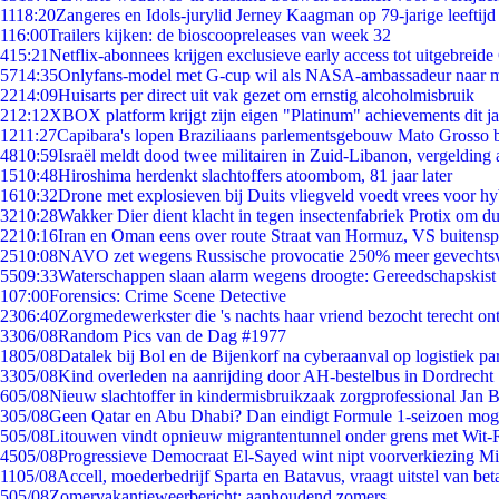
11
18:20
Zangeres en Idols-jurylid Jerney Kaagman op 79-jarige leeftijd
1
16:00
Trailers kijken: de bioscoopreleases van week 32
4
15:21
Netflix-abonnees krijgen exclusieve early access tot uitgebreide
57
14:35
Onlyfans-model met G-cup wil als NASA-ambassadeur naar 
22
14:09
Huisarts per direct uit vak gezet om ernstig alcoholmisbruik
2
12:12
XBOX platform krijgt zijn eigen "Platinum" achievements dit ja
12
11:27
Capibara's lopen Braziliaans parlementsgebouw Mato Grosso 
48
10:59
Israël meldt dood twee militairen in Zuid-Libanon, vergeldin
15
10:48
Hiroshima herdenkt slachtoffers atoombom, 81 jaar later
16
10:32
Drone met explosieven bij Duits vliegveld voedt vrees voor hy
32
10:28
Wakker Dier dient klacht in tegen insectenfabriek Protix om 
22
10:16
Iran en Oman eens over route Straat van Hormuz, VS buitensp
25
10:08
NAVO zet wegens Russische provocatie 250% meer gevechtsvl
55
09:33
Waterschappen slaan alarm wegens droogte: Gereedschapskist
1
07:00
Forensics: Crime Scene Detective
23
06:40
Zorgmedewerkster die 's nachts haar vriend bezocht terecht on
33
06/08
Random Pics van de Dag #1977
18
05/08
Datalek bij Bol en de Bijenkorf na cyberaanval op logistiek pa
33
05/08
Kind overleden na aanrijding door AH-bestelbus in Dordrecht
6
05/08
Nieuw slachtoffer in kindermisbruikzaak zorgprofessional Jan B
3
05/08
Geen Qatar en Abu Dhabi? Dan eindigt Formule 1-seizoen moge
5
05/08
Litouwen vindt opnieuw migrantentunnel onder grens met Wit-
45
05/08
Progressieve Democraat El-Sayed wint nipt voorverkiezing M
11
05/08
Accell, moederbedrijf Sparta en Batavus, vraagt uitstel van bet
5
05/08
Zomervakantieweerbericht: aanhoudend zomers