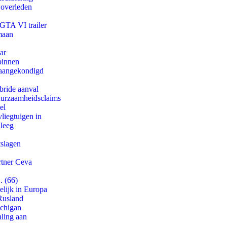
 overleden
 GTA VI trailer
maan
ar
binnen
g aangekondigd
bride aanval
duurzaamheidsclaims
el
iegtuigen in
 leeg
tslagen
rtner Ceva
. (66)
lijk in Europa
Rusland
ichigan
aling aan