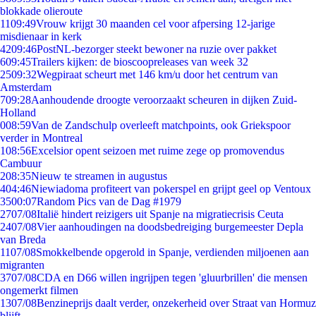
blokkade olieroute
11
09:49
Vrouw krijgt 30 maanden cel voor afpersing 12-jarige
misdienaar in kerk
42
09:46
PostNL-bezorger steekt bewoner na ruzie over pakket
6
09:45
Trailers kijken: de bioscoopreleases van week 32
25
09:32
Wegpiraat scheurt met 146 km/u door het centrum van
Amsterdam
7
09:28
Aanhoudende droogte veroorzaakt scheuren in dijken Zuid-
Holland
0
08:59
Van de Zandschulp overleeft matchpoints, ook Griekspoor
verder in Montreal
1
08:56
Excelsior opent seizoen met ruime zege op promovendus
Cambuur
2
08:35
Nieuw te streamen in augustus
4
04:46
Niewiadoma profiteert van pokerspel en grijpt geel op Ventoux
35
00:07
Random Pics van de Dag #1979
27
07/08
Italië hindert reizigers uit Spanje na migratiecrisis Ceuta
24
07/08
Vier aanhoudingen na doodsbedreiging burgemeester Depla
van Breda
11
07/08
Smokkelbende opgerold in Spanje, verdienden miljoenen aan
migranten
37
07/08
CDA en D66 willen ingrijpen tegen 'gluurbrillen' die mensen
ongemerkt filmen
13
07/08
Benzineprijs daalt verder, onzekerheid over Straat van Hormuz
blijft