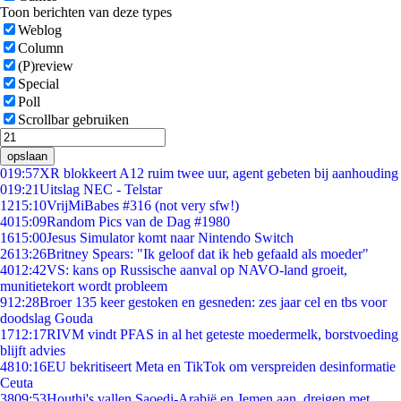
Toon berichten van deze types
Weblog
Column
(P)review
Special
Poll
Scrollbar gebruiken
opslaan
0
19:57
XR blokkeert A12 ruim twee uur, agent gebeten bij aanhouding
0
19:21
Uitslag NEC - Telstar
12
15:10
VrijMiBabes #316 (not very sfw!)
40
15:09
Random Pics van de Dag #1980
16
15:00
Jesus Simulator komt naar Nintendo Switch
26
13:26
Britney Spears: "Ik geloof dat ik heb gefaald als moeder"
40
12:42
VS: kans op Russische aanval op NAVO-land groeit,
munitietekort wordt probleem
9
12:28
Broer 135 keer gestoken en gesneden: zes jaar cel en tbs voor
doodslag Gouda
17
12:17
RIVM vindt PFAS in al het geteste moedermelk, borstvoeding
blijft advies
48
10:16
EU bekritiseert Meta en TikTok om verspreiden desinformatie
Ceuta
38
09:53
Houthi's vallen Saoedi-Arabië en Jemen aan, dreigen met