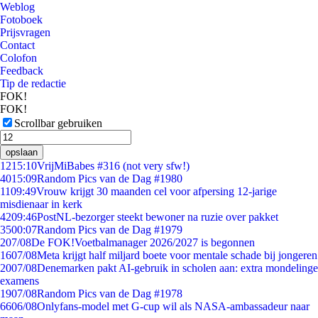
Weblog
Fotoboek
Prijsvragen
Contact
Colofon
Feedback
Tip de redactie
FOK!
FOK!
Scrollbar gebruiken
opslaan
12
15:10
VrijMiBabes #316 (not very sfw!)
40
15:09
Random Pics van de Dag #1980
11
09:49
Vrouw krijgt 30 maanden cel voor afpersing 12-jarige
misdienaar in kerk
42
09:46
PostNL-bezorger steekt bewoner na ruzie over pakket
35
00:07
Random Pics van de Dag #1979
2
07/08
De FOK!Voetbalmanager 2026/2027 is begonnen
16
07/08
Meta krijgt half miljard boete voor mentale schade bij jongeren
20
07/08
Denemarken pakt AI-gebruik in scholen aan: extra mondelinge
examens
19
07/08
Random Pics van de Dag #1978
66
06/08
Onlyfans-model met G-cup wil als NASA-ambassadeur naar