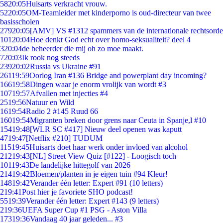
58
20:05
Huisarts verkracht vrouw.
52
20:05
OM-Teamleider met kinderporno is oud-directeur van twee
basisscholen
279
20:05
[AMV] VS #1312 spammers van de internationale rechtsorde
101
20:04
Hoe denkt God echt over homo-seksualiteit? deel 4
3
20:04
de beheerder die mij oh zo moe maakt.
7
20:03
Ik rook nog steeds
239
20:02
Russia vs Ukraine #91
261
19:59
Oorlog Iran #136 Bridge and powerplant day incoming?
166
19:58
Dingen waar je enorm vrolijk van wordt #3
107
19:57
Afvallen met injecties #4
25
19:56
Natuur en Wild
16
19:54
Radio 2 #145 Ruud 66
160
19:54
Migranten breken door grens naar Ceuta in Spanje,l #10
154
19:48
[WLR SC #417] Nieuw deel openen was kaputt
47
19:47
[Netflix #210] TUDUM
115
19:45
Huisarts doet haar werk onder invloed van alcohol
212
19:43
[NL] Street View Quiz [#122] - Loogisch toch
101
19:43
De landelijke hittegolf van 2026
214
19:42
Bloemen/planten in je eigen tuin #94 Kleur!
148
19:42
Verander één letter: Expert #91 (10 letters)
2
19:41
Post hier je favoriete SHO podcast!
55
19:39
Verander één letter: Expert #143 (9 letters)
2
19:36
UEFA Super Cup #1 PSG - Aston Villa
173
19:36
Vandaag 40 jaar geleden... #3