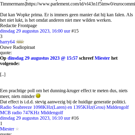
Timmermans]https://www.parlement.com/id/vl43n1f5imw0/eurocommis
Dat kan Wopke prima. Er is immers geen manier dat hij kan falen. Als
het niet lukt, is het omdat anderen niet mee wilden werken.
Redactie Frontpage
dinsdag 29 augustus 2023, 16:00 uur
#15
3
harry64
Ouwe Radiopiraat
quote:
Op
dinsdag 29 augustus 2023 @ 15:57
schreef
Miester
het
volgende:
[..]
Een prachtige poll om het dunning-kruger effect te meten dus, niets
meer, niets minder
Dat effect is i.d.d. stevig aanwezig bij de huidige generatie politici.
Radio Seabreeze 1098KHz(Laren) en 1395KHz(Grou) Middengolf
MCB radio 747KHz Middengolf
dinsdag 29 augustus 2023, 16:10 uur
#16
1
Miester
quote: