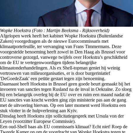
Wopke Hoekstra (Foto : Martijn Beeksma - Rijksoverheid)
Afgelopen week heeft het kabinet Wopke Hoekstra (Buitenlandse
Zaken) voorgedragen als de nieuwe Eurocommissaris met
klimaatportefeuille, ter vervanging van Frans Timmermans. Deze
voorgestelde benoeming heeft zowel in Den Haag als Brussel voor
controverse gezorgd, vanwege twijfels over Hoekstra’s geschiktheid
om de EU te vertegenwoordigen tijdens belangrijke
klimaatonderhandelingen. Als ex Shell-topman geniet hij weinig
vertrouwen van milieuorganisaties, er is door burgeriniatief
'DeGoedeZaak' een petitie gestart tegen zijn benoeming.
Daarnaast heeft Hoekstra in Brussel geen goede beurt gemaakt bij het
invoeren van sancties tegen Rusland na de inval in Oekraïne. Zo sloeg
hij een belangrijk overleg bij de EU over en ruim een maand nadat de
EU sancties van kracht werden ging zijn ministerie pas aan de gang
met de uitvoering hiervan. Op een later moment werd Hoekstra een
stuk vlotter in de hulpverlening aan Kyiv.
Dinsdag heeft Hoekstra zijn sollicitatiegesprek met Ursula von der
Leyen (voorzitter Europese Commissie).
Een oud-Shell baas als EU commissaris klimaat? Echt niet! Roep de
Tweede Kamer op om de voordracht van Wopke Hoekstra tegen te