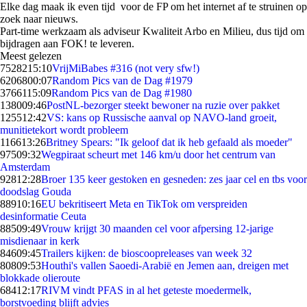
Elke dag maak ik even tijd voor de FP om het internet af te struinen op
zoek naar nieuws.
Part-time werkzaam als adviseur Kwaliteit Arbo en Milieu, dus tijd om
bijdragen aan FOK! te leveren.
Meest gelezen
75282
15:10
VrijMiBabes #316 (not very sfw!)
62068
00:07
Random Pics van de Dag #1979
37661
15:09
Random Pics van de Dag #1980
1380
09:46
PostNL-bezorger steekt bewoner na ruzie over pakket
1255
12:42
VS: kans op Russische aanval op NAVO-land groeit,
munitietekort wordt probleem
1166
13:26
Britney Spears: "Ik geloof dat ik heb gefaald als moeder"
975
09:32
Wegpiraat scheurt met 146 km/u door het centrum van
Amsterdam
928
12:28
Broer 135 keer gestoken en gesneden: zes jaar cel en tbs voor
doodslag Gouda
889
10:16
EU bekritiseert Meta en TikTok om verspreiden
desinformatie Ceuta
885
09:49
Vrouw krijgt 30 maanden cel voor afpersing 12-jarige
misdienaar in kerk
846
09:45
Trailers kijken: de bioscoopreleases van week 32
808
09:53
Houthi's vallen Saoedi-Arabië en Jemen aan, dreigen met
blokkade olieroute
684
12:17
RIVM vindt PFAS in al het geteste moedermelk,
borstvoeding blijft advies