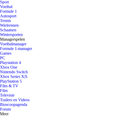
Sport
Voetbal
Formule 1
Autosport
Tennis
Wielrennen
Schaatsen
Wintersporten
Managerspelen
Voetbalmanager
Formule 1-manager
Games
PC
Playstation 4
Xbox One
Nintendo Switch
Xbox Series X|S
PlayStation 5
Film & TV
Film
Televisie
Trailers en Videos
Bioscoopagenda
Forum
Meer