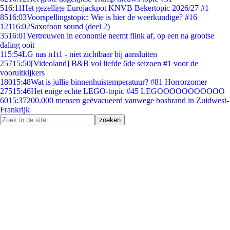
5
16:11
Het gezellige Eurojackpot KNVB Bekertopic 2026/27 #1
85
16:03
Voorspellingstopic: Wie is hier de weerkundige? #16
121
16:02
Saxofoon sound (deel 2)
35
16:01
Vertrouwen in economie neemt flink af, op een na grootse
daling ooit
1
15:54
LG nas n1t1 - niet zichtbaar bij aansluiten
257
15:50
[Videoland] B&B vol liefde 6de seizoen #1 voor de
vooruitkijkers
180
15:48
Wat is jullie binnenhuistemperatuur? #81 Horrorzomer
275
15:46
Het enige echte LEGO-topic #45 LEGOOOOOOOOOOO
60
15:37
200.000 mensen geëvacueerd vanwege bosbrand in Zuidwest-
Frankrijk