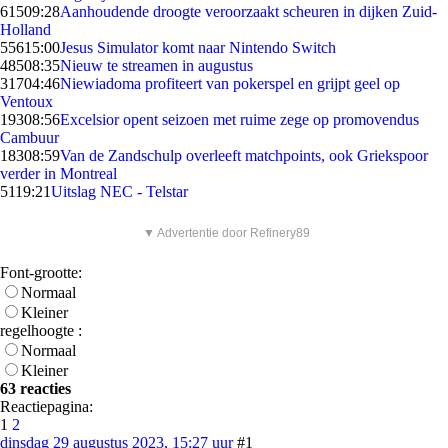
615
09:28
Aanhoudende droogte veroorzaakt scheuren in dijken Zuid-
Holland
556
15:00
Jesus Simulator komt naar Nintendo Switch
485
08:35
Nieuw te streamen in augustus
317
04:46
Niewiadoma profiteert van pokerspel en grijpt geel op
Ventoux
193
08:56
Excelsior opent seizoen met ruime zege op promovendus
Cambuur
183
08:59
Van de Zandschulp overleeft matchpoints, ook Griekspoor
verder in Montreal
51
19:21
Uitslag NEC - Telstar
▼ Advertentie door Refinery89
Font-grootte:
Normaal
Kleiner
regelhoogte :
Normaal
Kleiner
63 reacties
Reactiepagina:
1
2
dinsdag 29 augustus 2023, 15:27 uur
#1