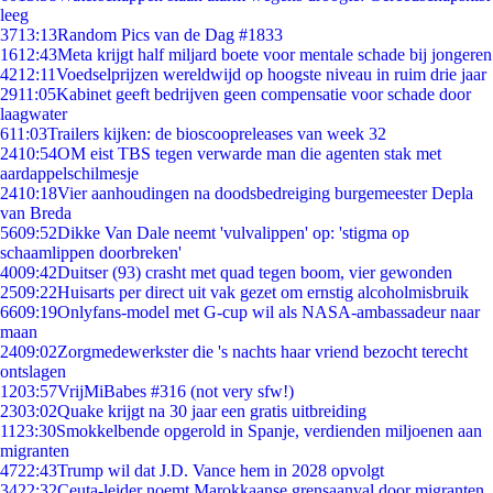
leeg
37
13:13
Random Pics van de Dag #1833
16
12:43
Meta krijgt half miljard boete voor mentale schade bij jongeren
42
12:11
Voedselprijzen wereldwijd op hoogste niveau in ruim drie jaar
29
11:05
Kabinet geeft bedrijven geen compensatie voor schade door
laagwater
6
11:03
Trailers kijken: de bioscoopreleases van week 32
24
10:54
OM eist TBS tegen verwarde man die agenten stak met
aardappelschilmesje
24
10:18
Vier aanhoudingen na doodsbedreiging burgemeester Depla
van Breda
56
09:52
Dikke Van Dale neemt 'vulvalippen' op: 'stigma op
schaamlippen doorbreken'
40
09:42
Duitser (93) crasht met quad tegen boom, vier gewonden
25
09:22
Huisarts per direct uit vak gezet om ernstig alcoholmisbruik
66
09:19
Onlyfans-model met G-cup wil als NASA-ambassadeur naar
maan
24
09:02
Zorgmedewerkster die 's nachts haar vriend bezocht terecht
ontslagen
12
03:57
VrijMiBabes #316 (not very sfw!)
23
03:02
Quake krijgt na 30 jaar een gratis uitbreiding
11
23:30
Smokkelbende opgerold in Spanje, verdienden miljoenen aan
migranten
47
22:43
Trump wil dat J.D. Vance hem in 2028 opvolgt
34
22:32
Ceuta-leider noemt Marokkaanse grensaanval door migranten