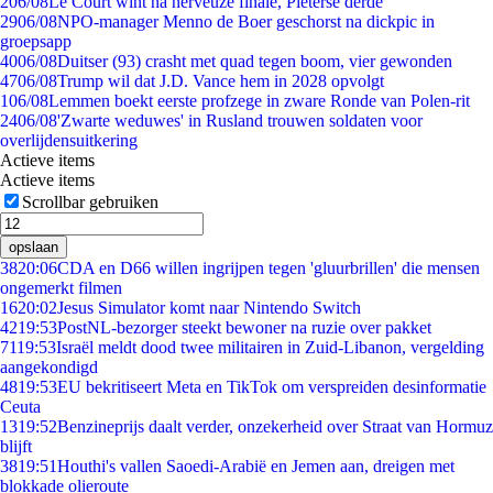
2
06/08
Le Court wint na nerveuze finale, Pieterse derde
29
06/08
NPO-manager Menno de Boer geschorst na dickpic in
groepsapp
40
06/08
Duitser (93) crasht met quad tegen boom, vier gewonden
47
06/08
Trump wil dat J.D. Vance hem in 2028 opvolgt
1
06/08
Lemmen boekt eerste profzege in zware Ronde van Polen-rit
24
06/08
'Zwarte weduwes' in Rusland trouwen soldaten voor
overlijdensuitkering
Actieve items
Actieve items
Scrollbar gebruiken
opslaan
38
20:06
CDA en D66 willen ingrijpen tegen 'gluurbrillen' die mensen
ongemerkt filmen
16
20:02
Jesus Simulator komt naar Nintendo Switch
42
19:53
PostNL-bezorger steekt bewoner na ruzie over pakket
71
19:53
Israël meldt dood twee militairen in Zuid-Libanon, vergelding
aangekondigd
48
19:53
EU bekritiseert Meta en TikTok om verspreiden desinformatie
Ceuta
13
19:52
Benzineprijs daalt verder, onzekerheid over Straat van Hormuz
blijft
38
19:51
Houthi's vallen Saoedi-Arabië en Jemen aan, dreigen met
blokkade olieroute