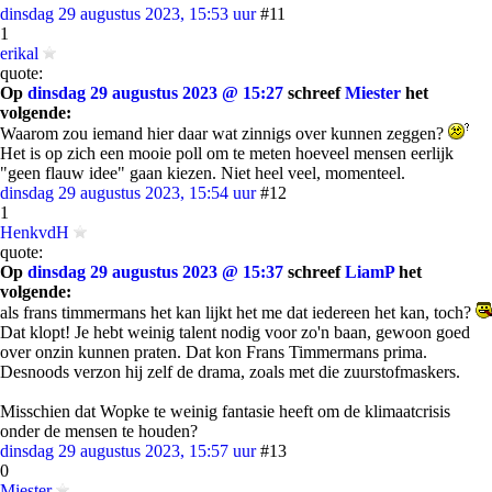
dinsdag 29 augustus 2023, 15:53 uur
#11
1
erikal
quote:
Op
dinsdag 29 augustus 2023 @ 15:27
schreef
Miester
het
volgende:
Waarom zou iemand hier daar wat zinnigs over kunnen zeggen?
Het is op zich een mooie poll om te meten hoeveel mensen eerlijk
"geen flauw idee" gaan kiezen. Niet heel veel, momenteel.
dinsdag 29 augustus 2023, 15:54 uur
#12
1
HenkvdH
quote:
Op
dinsdag 29 augustus 2023 @ 15:37
schreef
LiamP
het
volgende:
als frans timmermans het kan lijkt het me dat iedereen het kan, toch?
Dat klopt! Je hebt weinig talent nodig voor zo'n baan, gewoon goed
over onzin kunnen praten. Dat kon Frans Timmermans prima.
Desnoods verzon hij zelf de drama, zoals met die zuurstofmaskers.
Misschien dat Wopke te weinig fantasie heeft om de klimaatcrisis
onder de mensen te houden?
dinsdag 29 augustus 2023, 15:57 uur
#13
0
Miester