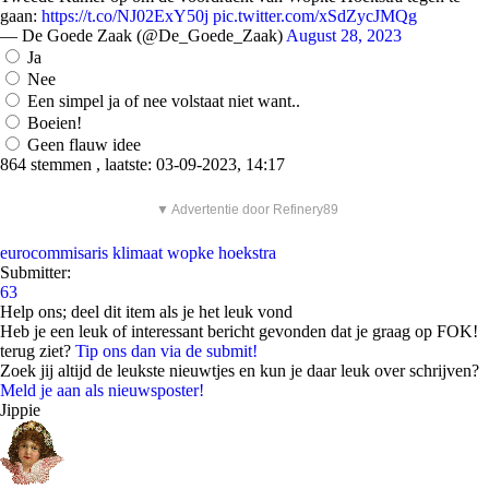
gaan:
https://t.co/NJ02ExY50j
pic.twitter.com/xSdZycJMQg
— De Goede Zaak (@De_Goede_Zaak)
August 28, 2023
Ja
Nee
Een simpel ja of nee volstaat niet want..
Boeien!
Geen flauw idee
864 stemmen , laatste: 03-09-2023, 14:17
▼ Advertentie door Refinery89
eurocommisaris
klimaat
wopke hoekstra
Submitter:
63
Help ons; deel dit item als je het leuk vond
Heb je een leuk of interessant bericht gevonden dat je graag op FOK!
terug ziet?
Tip ons dan via de submit!
Zoek jij altijd de leukste nieuwtjes en kun je daar leuk over schrijven?
Meld je aan als nieuwsposter!
Jippie