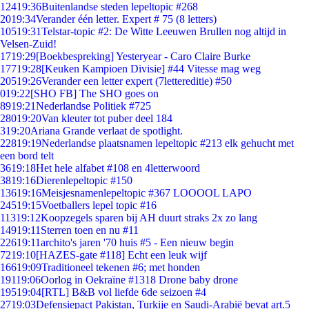
124
19:36
Buitenlandse steden lepeltopic #268
20
19:34
Verander één letter. Expert # 75 (8 letters)
105
19:31
Telstar-topic #2: De Witte Leeuwen Brullen nog altijd in
Velsen-Zuid!
17
19:29
[Boekbespreking] Yesteryear - Caro Claire Burke
177
19:28
[Keuken Kampioen Divisie] #44 Vitesse mag weg
205
19:26
Verander een letter expert (7lettereditie) #50
0
19:22
[SHO FB] The SHO goes on
89
19:21
Nederlandse Politiek #725
280
19:20
Van kleuter tot puber deel 184
3
19:20
Ariana Grande verlaat de spotlight.
228
19:19
Nederlandse plaatsnamen lepeltopic #213 elk gehucht met
een bord telt
36
19:18
Het hele alfabet #108 en 4letterwoord
38
19:16
Dierenlepeltopic #150
136
19:16
Meisjesnamenlepeltopic #367 LOOOOL LAPO
245
19:15
Voetballers lepel topic #16
113
19:12
Koopzegels sparen bij AH duurt straks 2x zo lang
149
19:11
Sterren toen en nu #11
226
19:11
archito's jaren '70 huis #5 - Een nieuw begin
72
19:10
[HAZES-gate #118] Echt een leuk wijf
166
19:09
Traditioneel tekenen #6; met honden
191
19:06
Oorlog in Oekraïne #1318 Drone baby drone
195
19:04
[RTL] B&B vol liefde 6de seizoen #4
27
19:03
Defensiepact Pakistan, Turkije en Saudi-Arabië bevat art.5