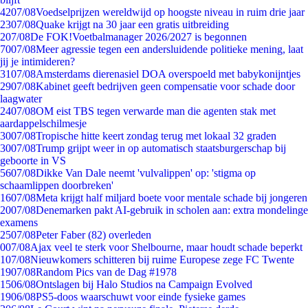
42
07/08
Voedselprijzen wereldwijd op hoogste niveau in ruim drie jaar
23
07/08
Quake krijgt na 30 jaar een gratis uitbreiding
2
07/08
De FOK!Voetbalmanager 2026/2027 is begonnen
70
07/08
Meer agressie tegen een andersluidende politieke mening, laat
jij je intimideren?
31
07/08
Amsterdams dierenasiel DOA overspoeld met babykonijntjes
29
07/08
Kabinet geeft bedrijven geen compensatie voor schade door
laagwater
24
07/08
OM eist TBS tegen verwarde man die agenten stak met
aardappelschilmesje
30
07/08
Tropische hitte keert zondag terug met lokaal 32 graden
30
07/08
Trump grijpt weer in op automatisch staatsburgerschap bij
geboorte in VS
56
07/08
Dikke Van Dale neemt 'vulvalippen' op: 'stigma op
schaamlippen doorbreken'
16
07/08
Meta krijgt half miljard boete voor mentale schade bij jongeren
20
07/08
Denemarken pakt AI-gebruik in scholen aan: extra mondelinge
examens
25
07/08
Peter Faber (82) overleden
0
07/08
Ajax veel te sterk voor Shelbourne, maar houdt schade beperkt
1
07/08
Nieuwkomers schitteren bij ruime Europese zege FC Twente
19
07/08
Random Pics van de Dag #1978
15
06/08
Ontslagen bij Halo Studios na Campaign Evolved
19
06/08
PS5-doos waarschuwt voor einde fysieke games