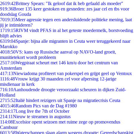
26
19:42
Britney Spears: "Ik geloof dat ik heb gefaald als moeder"
9
19:36
Broer 135 keer gestoken en gesneden: zes jaar cel en tbs voor
doodslag Gouda
70
19:35
Meer agressie tegen een andersluidende politieke mening, laat
jij je intimideren?
17
19:15
RIVM vindt PFAS in al het geteste moedermelk, borstvoeding
blijft advies
63
19:04
Spanje: bijna alle migranten in Ceuta weer teruggekeerd naar
Marokko
40
18:50
VS: kans op Russische aanval op NAVO-land groeit,
munitietekort wordt probleem
25
17:16
Wegpiraat scheurt met 146 km/u door het centrum van
Amsterdam
4
17:13
Niewiadoma profiteert van pokerspel en grijpt geel op Ventoux
11
16:48
Vrouw krijgt 30 maanden cel voor afpersing 12-jarige
misdienaar in kerk
7
16:10
Aanhoudende droogte veroorzaakt scheuren in dijken Zuid-
Holland
27
15:52
Italië hindert reizigers uit Spanje na migratiecrisis Ceuta
40
15:46
Random Pics van de Dag #1980
23
14:17
Long live the 7th of October
2
14:11
Nieuw te streamen in augustus
1
14:08
Excelsior opent seizoen met ruime zege op promovendus
Cambuur
60
13:58
Waterschappen slaan alarm wegens droogte: Gereedschapskist