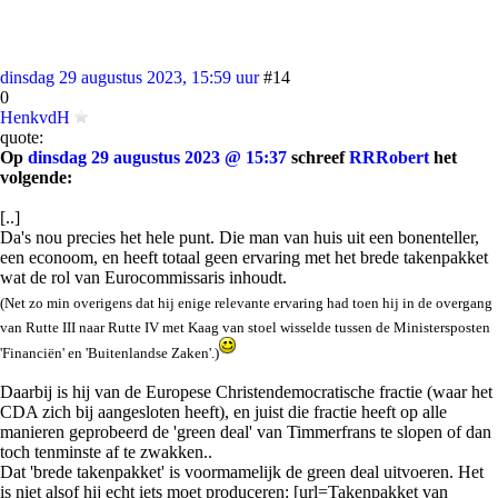
dinsdag 29 augustus 2023, 15:59 uur
#14
0
HenkvdH
quote:
Op
dinsdag 29 augustus 2023 @ 15:37
schreef
RRRobert
het
volgende:
[..]
Da's nou precies het hele punt. Die man van huis uit een bonenteller,
een econoom, en heeft totaal geen ervaring met het brede takenpakket
wat de rol van Eurocommissaris inhoudt.
(Net zo min overigens dat hij enige relevante ervaring had toen hij in de overgang
van Rutte III naar Rutte IV met Kaag van stoel wisselde tussen de Ministersposten
'Financiën' en 'Buitenlandse Zaken'.)
Daarbij is hij van de Europese Christendemocratische fractie (waar het
CDA zich bij aangesloten heeft), en juist die fractie heeft op alle
manieren geprobeerd de 'green deal' van Timmerfrans te slopen of dan
toch tenminste af te zwakken..
Dat 'brede takenpakket' is voormamelijk de green deal uitvoeren. Het
is niet alsof hij echt iets moet produceren: [url=Takenpakket van