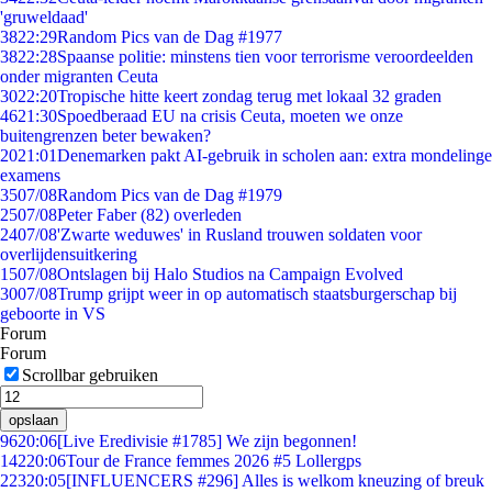
'gruweldaad'
38
22:29
Random Pics van de Dag #1977
38
22:28
Spaanse politie: minstens tien voor terrorisme veroordeelden
onder migranten Ceuta
30
22:20
Tropische hitte keert zondag terug met lokaal 32 graden
46
21:30
Spoedberaad EU na crisis Ceuta, moeten we onze
buitengrenzen beter bewaken?
20
21:01
Denemarken pakt AI-gebruik in scholen aan: extra mondelinge
examens
35
07/08
Random Pics van de Dag #1979
25
07/08
Peter Faber (82) overleden
24
07/08
'Zwarte weduwes' in Rusland trouwen soldaten voor
overlijdensuitkering
15
07/08
Ontslagen bij Halo Studios na Campaign Evolved
30
07/08
Trump grijpt weer in op automatisch staatsburgerschap bij
geboorte in VS
Forum
Forum
Scrollbar gebruiken
opslaan
96
20:06
[Live Eredivisie #1785] We zijn begonnen!
142
20:06
Tour de France femmes 2026 #5 Lollergps
223
20:05
[INFLUENCERS #296] Alles is welkom kneuzing of breuk