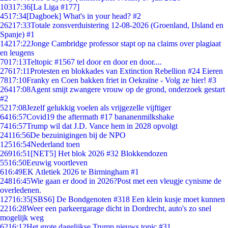
103
17:36
[La Liga #177]
45
17:34
[Dagboek] What's in your head? #2
262
17:33
Totale zonsverduistering 12-08-2026 (Groenland, IJsland en
Spanje) #1
142
17:22
Jonge Cambridge professor stapt op na claims over plagiaat
en leugens
70
17:13
Teltopic #1567 tel door en door en door....
276
17:11
Protesten en blokkades van Extinction Rebellion #24 Eieren
78
17:10
Franky en Coen bakken friet in Oekraïne - Volg ze hier! #3
264
17:08
Agent smijt zwangere vrouw op de grond, onderzoek gestart
#2
52
17:08
Jezelf gelukkig voelen als vrijgezelle vijftiger
64
16:57
Covid19 the aftermath #17 bananenmilkshake
74
16:57
Trump wil dat J.D. Vance hem in 2028 opvolgt
241
16:56
De bezuinigingen bij de NPO
125
16:54
Nederland toen
269
16:51
[NET5] Het blok 2026 #32 Blokkendozen
55
16:50
Eeuwig voortleven
6
16:49
EK Atletiek 2026 te Birmingham #1
248
16:45
Wie gaan er dood in 2026?Post met een vleugje cynisme de
overledenen.
127
16:35
[SBS6] De Bondgenoten #318 Een klein kusje moet kunnen
22
16:28
Weer een parkeergarage dicht in Dordrecht, auto's zo snel
mogelijk weg
62
16:12
Het grote dagelijkse Trump nieuws topic #31