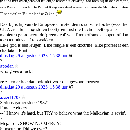
(Net zo min overigens dat hij enige relevante ervaring had toen hij in de overgang
van Rutte III naar Rutte IV met Kaag van stoel wisselde tussen de Ministersposten
'Financiën' en 'Buitenlandse Zaken'.)
Daarbij is hij van de Europese Christendemocratische fractie (waar het
CDA zich bij aangesloten heeft), en juist die fractie heeft op alle
manieren geprobeerd de 'green deal' van Timmerfrans te slopen of dan
toch tenminste af te zwakken..
Elke god is een leugen. Elke religie is een doctrine. Elke profeet is een
charlatan. Punt.
dinsdag 29 augustus 2023, 15:38 uur
#6
7
gpodan
who gives a fuck?
ze zitten er hoe dan ook niet voor ons gewone mensen.
dinsdag 29 augustus 2023, 15:38 uur
#7
7
azazel1707
Serious gamer since 1982!
Functie: elders
--{ I know it's hard, but TRY to believe what the Malkavian is sayin'..
}--
Megatron: SHOW NO MERCY!
Starscream: Did we ever?