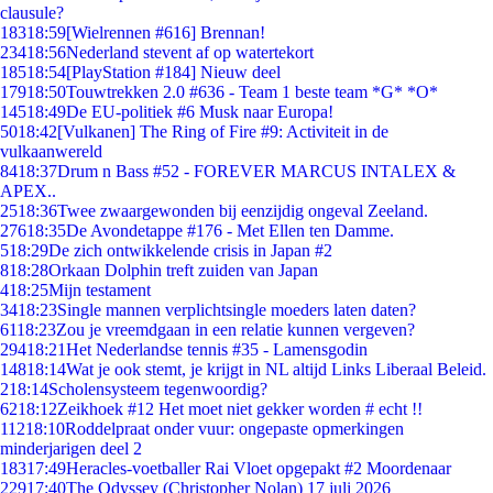
clausule?
183
18:59
[Wielrennen #616] Brennan!
234
18:56
Nederland stevent af op watertekort
185
18:54
[PlayStation #184] Nieuw deel
179
18:50
Touwtrekken 2.0 #636 - Team 1 beste team *G* *O*
145
18:49
De EU-politiek #6 Musk naar Europa!
50
18:42
[Vulkanen] The Ring of Fire #9: Activiteit in de
vulkaanwereld
84
18:37
Drum n Bass #52 - FOREVER MARCUS INTALEX &
APEX..
25
18:36
Twee zwaargewonden bij eenzijdig ongeval Zeeland.
276
18:35
De Avondetappe #176 - Met Ellen ten Damme.
5
18:29
De zich ontwikkelende crisis in Japan #2
8
18:28
Orkaan Dolphin treft zuiden van Japan
4
18:25
Mijn testament
34
18:23
Single mannen verplichtsingle moeders laten daten?
61
18:23
Zou je vreemdgaan in een relatie kunnen vergeven?
294
18:21
Het Nederlandse tennis #35 - Lamensgodin
148
18:14
Wat je ook stemt, je krijgt in NL altijd Links Liberaal Beleid.
2
18:14
Scholensysteem tegenwoordig?
62
18:12
Zeikhoek #12 Het moet niet gekker worden # echt !!
112
18:10
Roddelpraat onder vuur: ongepaste opmerkingen
minderjarigen deel 2
183
17:49
Heracles-voetballer Rai Vloet opgepakt #2 Moordenaar
229
17:40
The Odyssey (Christopher Nolan) 17 juli 2026