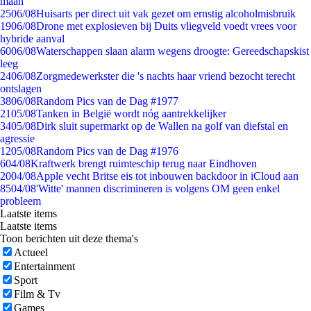
maan
25
06/08
Huisarts per direct uit vak gezet om ernstig alcoholmisbruik
19
06/08
Drone met explosieven bij Duits vliegveld voedt vrees voor
hybride aanval
60
06/08
Waterschappen slaan alarm wegens droogte: Gereedschapskist
leeg
24
06/08
Zorgmedewerkster die 's nachts haar vriend bezocht terecht
ontslagen
38
06/08
Random Pics van de Dag #1977
21
05/08
Tanken in België wordt nóg aantrekkelijker
34
05/08
Dirk sluit supermarkt op de Wallen na golf van diefstal en
agressie
12
05/08
Random Pics van de Dag #1976
6
04/08
Kraftwerk brengt ruimteschip terug naar Eindhoven
20
04/08
Apple vecht Britse eis tot inbouwen backdoor in iCloud aan
85
04/08
'Witte' mannen discrimineren is volgens OM geen enkel
probleem
Laatste items
Laatste items
Toon berichten uit deze thema's
Actueel
Entertainment
Sport
Film & Tv
Games