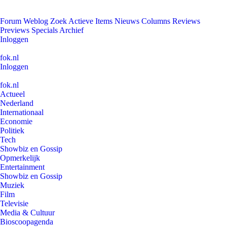
Forum
Weblog
Zoek
Actieve Items
Nieuws
Columns
Reviews
Previews
Specials
Archief
Inloggen
fok.nl
Inloggen
fok.nl
Actueel
Nederland
Internationaal
Economie
Politiek
Tech
Showbiz en Gossip
Opmerkelijk
Entertainment
Showbiz en Gossip
Muziek
Film
Televisie
Media & Cultuur
Bioscoopagenda