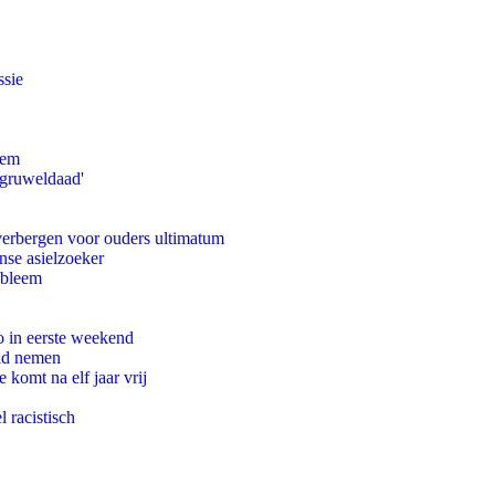
ssie
eem
'gruweldaad'
 verbergen voor ouders ultimatum
nse asielzoeker
obleem
o in eerste weekend
eid nemen
komt na elf jaar vrij
 racistisch