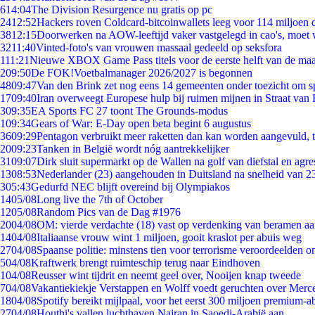
6
14:04
The Division Resurgence nu gratis op pc
24
12:52
Hackers roven Coldcard-bitcoinwallets leeg voor 114 miljoen d
38
12:15
Doorwerken na AOW-leeftijd vaker vastgelegd in cao's, moet
32
11:40
Vinted-foto's van vrouwen massaal gedeeld op seksfora
1
11:21
Nieuwe XBOX Game Pass titels voor de eerste helft van de ma
2
09:50
De FOK!Voetbalmanager 2026/2027 is begonnen
48
09:47
Van den Brink zet nog eens 14 gemeenten onder toezicht om s
17
09:40
Iran overweegt Europese hulp bij ruimen mijnen in Straat va
3
09:35
EA Sports FC 27 toont The Grounds-modus
1
09:34
Gears of War: E-Day open beta begint 6 augustus
36
09:29
Pentagon verbruikt meer raketten dan kan worden aangevuld, t
20
09:23
Tanken in België wordt nóg aantrekkelijker
31
09:07
Dirk sluit supermarkt op de Wallen na golf van diefstal en agre
13
08:53
Nederlander (23) aangehouden in Duitsland na snelheid van 
3
05:43
Gedurfd NEC blijft overeind bij Olympiakos
14
05/08
Long live the 7th of October
12
05/08
Random Pics van de Dag #1976
20
04/08
OM: vierde verdachte (18) vast op verdenking van beramen aa
14
04/08
Italiaanse vrouw wint 1 miljoen, gooit kraslot per abuis weg
27
04/08
Spaanse politie: minstens tien voor terrorisme veroordeelden 
5
04/08
Kraftwerk brengt ruimteschip terug naar Eindhoven
1
04/08
Reusser wint tijdrit en neemt geel over, Nooijen knap tweede
7
04/08
Vakantiekiekje Verstappen en Wolff voedt geruchten over Merc
18
04/08
Spotify bereikt mijlpaal, voor het eerst 300 miljoen premium-
27
04/08
Houthi's vallen luchthaven Najran in Saoedi-Arabië aan