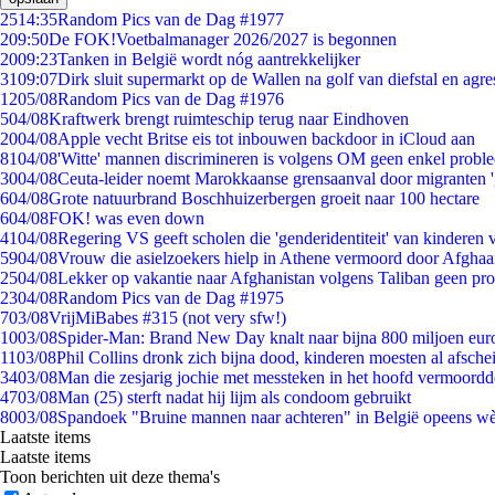
25
14:35
Random Pics van de Dag #1977
2
09:50
De FOK!Voetbalmanager 2026/2027 is begonnen
20
09:23
Tanken in België wordt nóg aantrekkelijker
31
09:07
Dirk sluit supermarkt op de Wallen na golf van diefstal en agre
12
05/08
Random Pics van de Dag #1976
5
04/08
Kraftwerk brengt ruimteschip terug naar Eindhoven
20
04/08
Apple vecht Britse eis tot inbouwen backdoor in iCloud aan
81
04/08
'Witte' mannen discrimineren is volgens OM geen enkel probl
30
04/08
Ceuta-leider noemt Marokkaanse grensaanval door migranten 
6
04/08
Grote natuurbrand Boschhuizerbergen groeit naar 100 hectare
6
04/08
FOK! was even down
41
04/08
Regering VS geeft scholen die 'genderidentiteit' van kinderen
59
04/08
Vrouw die asielzoekers hielp in Athene vermoord door Afghaa
25
04/08
Lekker op vakantie naar Afghanistan volgens Taliban geen pr
23
04/08
Random Pics van de Dag #1975
7
03/08
VrijMiBabes #315 (not very sfw!)
10
03/08
Spider-Man: Brand New Day knalt naar bijna 800 miljoen eur
11
03/08
Phil Collins dronk zich bijna dood, kinderen moesten al afsch
34
03/08
Man die zesjarig jochie met messteken in het hoofd vermoordde 
47
03/08
Man (25) sterft nadat hij lijm als condoom gebruikt
80
03/08
Spandoek "Bruine mannen naar achteren" in België opeens wèl
Laatste items
Laatste items
Toon berichten uit deze thema's