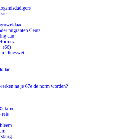
logsmisdadigers'
ssie
'gruweldaad'
onder migranten Ceuta
ling aan
n Hormuz
. (66)
preidingswet
ollar
 werken na je 67e de norm worden?
235 km/u
 reis
obleem
eem
rsburg