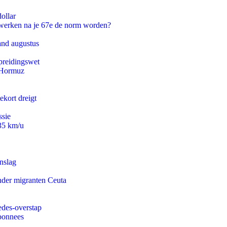
ollar
 werken na je 67e de norm worden?
and augustus
preidingswet
n Hormuz
ekort dreigt
ssie
235 km/u
nslag
onder migranten Ceuta
edes-overstap
abonnees