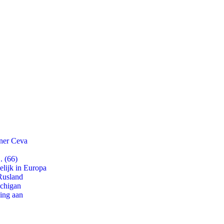
tner Ceva
. (66)
lijk in Europa
Rusland
ichigan
ling aan