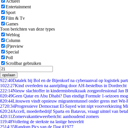
Actueel
Entertainment
Sport
Film & Tv
Games
Toon berichten van deze types
Weblog
Column
(P)review
Special
Poll
Scrollbar gebruiken
opslaan
9
22:40
Datalek bij Bol en de Bijenkorf na cyberaanval op logistiek par
10
22:27
Kind overleden na aanrijding door AH-bestelbus in Dordrecht
2
22:14
Nieuw slachtoffer in kindermisbruikzaak zorgprofessional Jan B
0
20:49
Geen Qatar en Abu Dhabi? Dan eindigt Formule 1-seizoen moge
8
20:44
Litouwen vindt opnieuw migrantentunnel onder grens met Wit-
27
20:34
Progressieve Democraat El-Sayed wint nipt voorverkiezing M
6
20:24
Accell, moederbedrijf Sparta en Batavus, vraagt uitstel van beta
4
20:11
Zomervakantieweerbericht: aanhoudend zomers
1
19:48
Vollering de sterkste na lastige heuvelrit
25
14:35
Random Pics van de Dag #1977