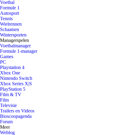
Voetbal
Formule 1
Autosport
Tennis
Wielrennen
Schaatsen
Wintersporten
Managerspelen
Voetbalmanager
Formule 1-manager
Games
PC
Playstation 4
Xbox One
Nintendo Switch
Xbox Series X|S
PlayStation 5
Film & TV
Film
Televisie
Trailers en Videos
Bioscoopagenda
Forum
Meer
Weblog