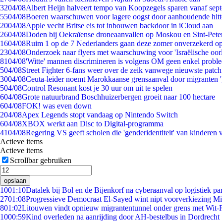
32
04/08
Albert Heijn halveert tempo van Koopzegels sparen vanaf sep
55
04/08
Boeren waarschuwen voor lagere oogst door aanhoudende hitt
20
04/08
Apple vecht Britse eis tot inbouwen backdoor in iCloud aan
26
04/08
Doden bij Oekraïense droneaanvallen op Moskou en Sint-Pete
16
04/08
Ruim 1 op de 7 Nederlanders gaan deze zomer onverzekerd op
23
04/08
Onderzoek naar flyers met waarschuwing voor 'Israëlische oor
81
04/08
'Witte' mannen discrimineren is volgens OM geen enkel probl
5
04/08
Street Fighter 6-fans weer over de zeik vanwege nieuwste patch
30
04/08
Ceuta-leider noemt Marokkaanse grensaanval door migranten 
5
04/08
Control Resonant kost je 30 uur om uit te spelen
6
04/08
Grote natuurbrand Boschhuizerbergen groeit naar 100 hectare
6
04/08
FOK! was even down
2
04/08
Apex Legends stopt vandaag op Nintendo Switch
6
04/08
XBOX werkt aan Disc to Digital-programma
41
04/08
Regering VS geeft scholen die 'genderidentiteit' van kinderen
Actieve items
Actieve items
Scrollbar gebruiken
opslaan
10
01:10
Datalek bij Bol en de Bijenkorf na cyberaanval op logistiek pa
27
01:08
Progressieve Democraat El-Sayed wint nipt voorverkiezing M
8
01:02
Litouwen vindt opnieuw migrantentunnel onder grens met Wit-
10
00:59
Kind overleden na aanrijding door AH-bestelbus in Dordrecht