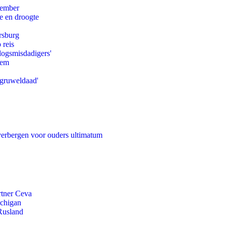
tember
e en droogte
rsburg
 reis
logsmisdadigers'
eem
'gruweldaad'
 verbergen voor ouders ultimatum
rtner Ceva
ichigan
Rusland