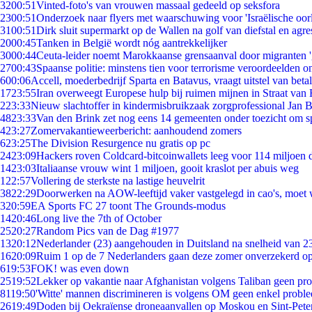
32
00:51
Vinted-foto's van vrouwen massaal gedeeld op seksfora
23
00:51
Onderzoek naar flyers met waarschuwing voor 'Israëlische oor
31
00:51
Dirk sluit supermarkt op de Wallen na golf van diefstal en agre
20
00:45
Tanken in België wordt nóg aantrekkelijker
30
00:44
Ceuta-leider noemt Marokkaanse grensaanval door migranten 
27
00:43
Spaanse politie: minstens tien voor terrorisme veroordeelden 
6
00:06
Accell, moederbedrijf Sparta en Batavus, vraagt uitstel van beta
17
23:55
Iran overweegt Europese hulp bij ruimen mijnen in Straat va
2
23:33
Nieuw slachtoffer in kindermisbruikzaak zorgprofessional Jan B
48
23:33
Van den Brink zet nog eens 14 gemeenten onder toezicht om s
4
23:27
Zomervakantieweerbericht: aanhoudend zomers
6
23:25
The Division Resurgence nu gratis op pc
24
23:09
Hackers roven Coldcard-bitcoinwallets leeg voor 114 miljoen d
14
23:03
Italiaanse vrouw wint 1 miljoen, gooit kraslot per abuis weg
1
22:57
Vollering de sterkste na lastige heuvelrit
38
22:29
Doorwerken na AOW-leeftijd vaker vastgelegd in cao's, moet
3
20:59
EA Sports FC 27 toont The Grounds-modus
14
20:46
Long live the 7th of October
25
20:27
Random Pics van de Dag #1977
13
20:12
Nederlander (23) aangehouden in Duitsland na snelheid van 
16
20:09
Ruim 1 op de 7 Nederlanders gaan deze zomer onverzekerd op
6
19:53
FOK! was even down
25
19:52
Lekker op vakantie naar Afghanistan volgens Taliban geen pr
81
19:50
'Witte' mannen discrimineren is volgens OM geen enkel probl
26
19:49
Doden bij Oekraïense droneaanvallen op Moskou en Sint-Pete