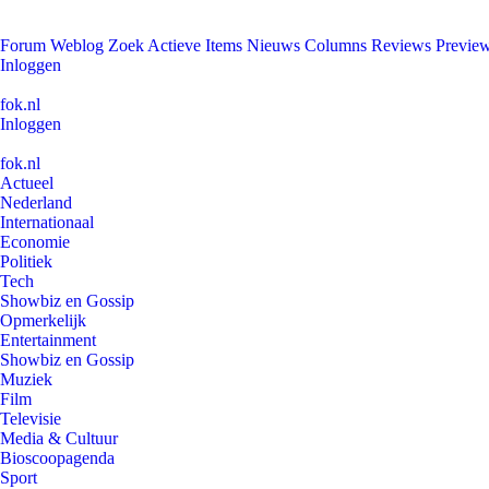
Forum
Weblog
Zoek
Actieve Items
Nieuws
Columns
Reviews
Previe
Inloggen
fok.nl
Inloggen
fok.nl
Actueel
Nederland
Internationaal
Economie
Politiek
Tech
Showbiz en Gossip
Opmerkelijk
Entertainment
Showbiz en Gossip
Muziek
Film
Televisie
Media & Cultuur
Bioscoopagenda
Sport