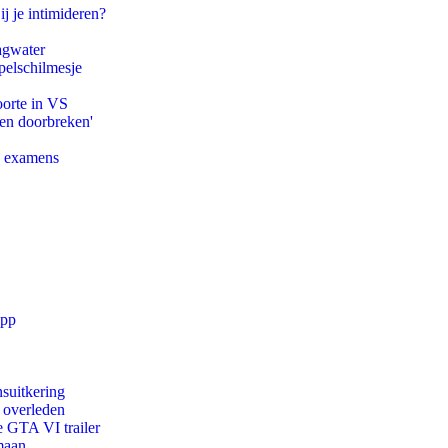
ij je intimideren?
agwater
pelschilmesje
oorte in VS
pen doorbreken'
e examens
app
suitkering
d overleden
e GTA VI trailer
maan