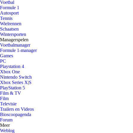
Voetbal
Formule 1
Autosport
Tennis
Wielrennen
Schaatsen
Wintersporten
Managerspelen
Voetbalmanager
Formule 1-manager
Games
PC
Playstation 4
Xbox One
Nintendo Switch
Xbox Series X|S
PlayStation 5
Film & TV
Film
Televisie
Trailers en Videos
Bioscoopagenda
Forum
Meer
Weblog