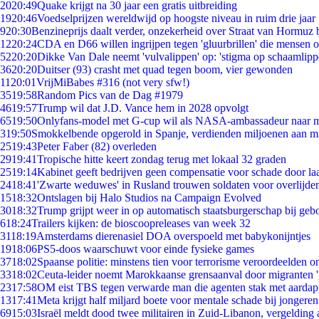
20
20:49
Quake krijgt na 30 jaar een gratis uitbreiding
19
20:46
Voedselprijzen wereldwijd op hoogste niveau in ruim drie jaar
9
20:30
Benzineprijs daalt verder, onzekerheid over Straat van Hormuz bl
12
20:24
CDA en D66 willen ingrijpen tegen 'gluurbrillen' die mensen 
52
20:20
Dikke Van Dale neemt 'vulvalippen' op: 'stigma op schaamlip
36
20:20
Duitser (93) crasht met quad tegen boom, vier gewonden
11
20:01
VrijMiBabes #316 (not very sfw!)
35
19:58
Random Pics van de Dag #1979
46
19:57
Trump wil dat J.D. Vance hem in 2028 opvolgt
65
19:50
Onlyfans-model met G-cup wil als NASA-ambassadeur naar 
3
19:50
Smokkelbende opgerold in Spanje, verdienden miljoenen aan m
25
19:43
Peter Faber (82) overleden
29
19:41
Tropische hitte keert zondag terug met lokaal 32 graden
25
19:14
Kabinet geeft bedrijven geen compensatie voor schade door la
24
18:41
'Zwarte weduwes' in Rusland trouwen soldaten voor overlijden
15
18:32
Ontslagen bij Halo Studios na Campaign Evolved
30
18:32
Trump grijpt weer in op automatisch staatsburgerschap bij geb
6
18:24
Trailers kijken: de bioscoopreleases van week 32
31
18:19
Amsterdams dierenasiel DOA overspoeld met babykonijntjes
19
18:06
PS5-doos waarschuwt voor einde fysieke games
37
18:02
Spaanse politie: minstens tien voor terrorisme veroordeelden 
33
18:02
Ceuta-leider noemt Marokkaanse grensaanval door migranten 
23
17:58
OM eist TBS tegen verwarde man die agenten stak met aardap
13
17:41
Meta krijgt half miljard boete voor mentale schade bij jongeren
69
15:03
Israël meldt dood twee militairen in Zuid-Libanon, vergeldin