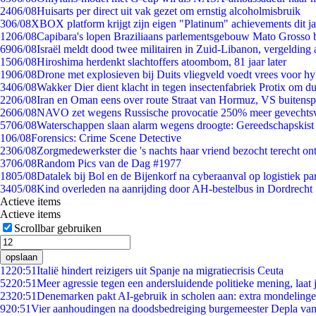
24
06/08
Huisarts per direct uit vak gezet om ernstig alcoholmisbruik
3
06/08
XBOX platform krijgt zijn eigen "Platinum" achievements dit ja
12
06/08
Capibara's lopen Braziliaans parlementsgebouw Mato Grosso 
69
06/08
Israël meldt dood twee militairen in Zuid-Libanon, vergeldin
15
06/08
Hiroshima herdenkt slachtoffers atoombom, 81 jaar later
19
06/08
Drone met explosieven bij Duits vliegveld voedt vrees voor hy
34
06/08
Wakker Dier dient klacht in tegen insectenfabriek Protix om 
22
06/08
Iran en Oman eens over route Straat van Hormuz, VS buitensp
26
06/08
NAVO zet wegens Russische provocatie 250% meer gevechtsvl
57
06/08
Waterschappen slaan alarm wegens droogte: Gereedschapskist
1
06/08
Forensics: Crime Scene Detective
23
06/08
Zorgmedewerkster die 's nachts haar vriend bezocht terecht on
37
06/08
Random Pics van de Dag #1977
18
05/08
Datalek bij Bol en de Bijenkorf na cyberaanval op logistiek pa
34
05/08
Kind overleden na aanrijding door AH-bestelbus in Dordrecht
Actieve items
Actieve items
Scrollbar gebruiken
opslaan
12
20:51
Italië hindert reizigers uit Spanje na migratiecrisis Ceuta
52
20:51
Meer agressie tegen een andersluidende politieke mening, laat j
23
20:51
Denemarken pakt AI-gebruik in scholen aan: extra mondeling
9
20:51
Vier aanhoudingen na doodsbedreiging burgemeester Depla va