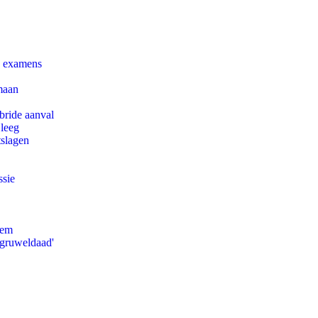
e examens
maan
bride aanval
 leeg
tslagen
ssie
eem
'gruweldaad'