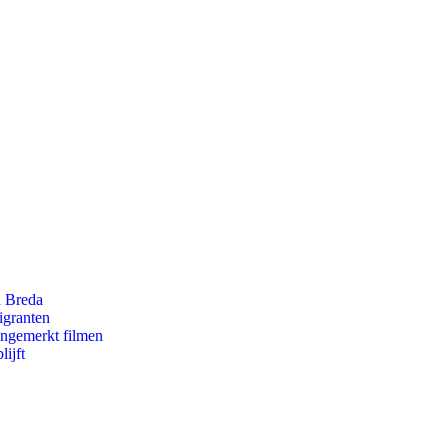
n Breda
igranten
ongemerkt filmen
ijft