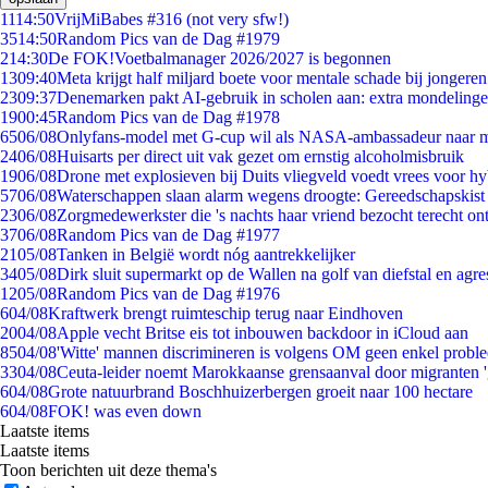
11
14:50
VrijMiBabes #316 (not very sfw!)
35
14:50
Random Pics van de Dag #1979
2
14:30
De FOK!Voetbalmanager 2026/2027 is begonnen
13
09:40
Meta krijgt half miljard boete voor mentale schade bij jongeren
23
09:37
Denemarken pakt AI-gebruik in scholen aan: extra mondeling
19
00:45
Random Pics van de Dag #1978
65
06/08
Onlyfans-model met G-cup wil als NASA-ambassadeur naar 
24
06/08
Huisarts per direct uit vak gezet om ernstig alcoholmisbruik
19
06/08
Drone met explosieven bij Duits vliegveld voedt vrees voor hy
57
06/08
Waterschappen slaan alarm wegens droogte: Gereedschapskist
23
06/08
Zorgmedewerkster die 's nachts haar vriend bezocht terecht on
37
06/08
Random Pics van de Dag #1977
21
05/08
Tanken in België wordt nóg aantrekkelijker
34
05/08
Dirk sluit supermarkt op de Wallen na golf van diefstal en agre
12
05/08
Random Pics van de Dag #1976
6
04/08
Kraftwerk brengt ruimteschip terug naar Eindhoven
20
04/08
Apple vecht Britse eis tot inbouwen backdoor in iCloud aan
85
04/08
'Witte' mannen discrimineren is volgens OM geen enkel probl
33
04/08
Ceuta-leider noemt Marokkaanse grensaanval door migranten 
6
04/08
Grote natuurbrand Boschhuizerbergen groeit naar 100 hectare
6
04/08
FOK! was even down
Laatste items
Laatste items
Toon berichten uit deze thema's