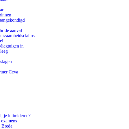
ar
binnen
g aangekondigd
bride aanval
duurzaamheidsclaims
el
iegtuigen in
 leeg
tslagen
rtner Ceva
ij je intimideren?
e examens
n Breda