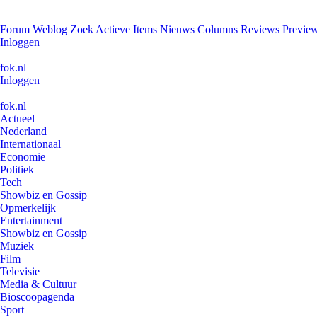
Forum
Weblog
Zoek
Actieve Items
Nieuws
Columns
Reviews
Previe
Inloggen
fok.nl
Inloggen
fok.nl
Actueel
Nederland
Internationaal
Economie
Politiek
Tech
Showbiz en Gossip
Opmerkelijk
Entertainment
Showbiz en Gossip
Muziek
Film
Televisie
Media & Cultuur
Bioscoopagenda
Sport