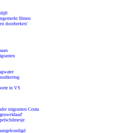
ijft
ongemerkt filmen
pen doorbreken'
maan
igranten
agwater
suitkering
oorte in VS
onder migranten Ceuta
'gruweldaad'
pelschilmesje
g aangekondigd