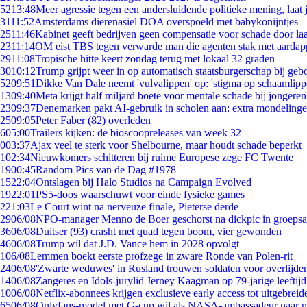
52
13:48
Meer agressie tegen een andersluidende politieke mening, laat j
31
11:52
Amsterdams dierenasiel DOA overspoeld met babykonijntjes
25
11:46
Kabinet geeft bedrijven geen compensatie voor schade door la
23
11:14
OM eist TBS tegen verwarde man die agenten stak met aardap
29
11:08
Tropische hitte keert zondag terug met lokaal 32 graden
30
10:12
Trump grijpt weer in op automatisch staatsburgerschap bij geb
52
09:51
Dikke Van Dale neemt 'vulvalippen' op: 'stigma op schaamlip
13
09:40
Meta krijgt half miljard boete voor mentale schade bij jongeren
23
09:37
Denemarken pakt AI-gebruik in scholen aan: extra mondeling
25
09:05
Peter Faber (82) overleden
6
05:00
Trailers kijken: de bioscoopreleases van week 32
0
03:37
Ajax veel te sterk voor Shelbourne, maar houdt schade beperkt
1
02:34
Nieuwkomers schitteren bij ruime Europese zege FC Twente
19
00:45
Random Pics van de Dag #1978
15
22:04
Ontslagen bij Halo Studios na Campaign Evolved
19
22:01
PS5-doos waarschuwt voor einde fysieke games
2
21:03
Le Court wint na nerveuze finale, Pieterse derde
29
06/08
NPO-manager Menno de Boer geschorst na dickpic in groeps
36
06/08
Duitser (93) crasht met quad tegen boom, vier gewonden
46
06/08
Trump wil dat J.D. Vance hem in 2028 opvolgt
1
06/08
Lemmen boekt eerste profzege in zware Ronde van Polen-rit
24
06/08
'Zwarte weduwes' in Rusland trouwen soldaten voor overlijden
14
06/08
Zangeres en Idols-jurylid Jerney Kaagman op 79-jarige leeftij
10
06/08
Netflix-abonnees krijgen exclusieve early access tot uitgebreid
65
06/08
Onlyfans-model met G-cup wil als NASA-ambassadeur naar 