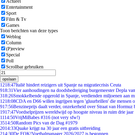
Actueel
Entertainment
Sport
Film & Tv
Games
Toon berichten van deze types
Weblog
Column
(P)review
Special
Poll
Scrollbar gebruiken
opslaan
12
18:47
Italië hindert reizigers uit Spanje na migratiecrisis Ceuta
9
18:31
Vier aanhoudingen na doodsbedreiging burgemeester Depla va
3
18:26
Smokkelbende opgerold in Spanje, verdienden miljoenen aan m
12
18:08
CDA en D66 willen ingrijpen tegen 'gluurbrillen' die mensen 
9
17:56
Benzineprijs daalt verder, onzekerheid over Straat van Hormuz bl
19
17:47
Voedselprijzen wereldwijd op hoogste niveau in ruim drie jaar
11
14:50
VrijMiBabes #316 (not very sfw!)
35
14:50
Random Pics van de Dag #1979
20
14:33
Quake krijgt na 30 jaar een gratis uitbreiding
2
14:30
De FOK!Voetbalmanager 2026/2027 is begonnen