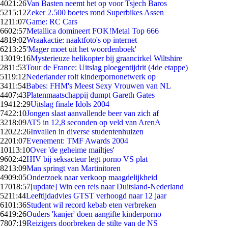
40
21:26
Van Basten neemt het op voor Tsjech Baros
52
15:12
Zeker 2.500 boetes rond Superbikes Assen
12
11:07
Game: RC Cars
66
02:57
Metallica domineert FOK!Metal Top 666
48
19:02
Wraakactie: naaktfoto's op internet
62
13:25
'Mager moet uit het woordenboek'
130
19:16
Mysterieuze helikopter bij graancirkel Wiltshire
28
11:53
Tour de France: Uitslag ploegentijdrit (4de etappe)
51
19:12
Nederlander rolt kinderpornonetwerk op
34
11:54
Babes: FHM's Meest Sexy Vrouwen van NL
44
07:43
Platenmaatschappij dumpt Gareth Gates
194
12:29
Uitslag finale Idols 2004
74
22:10
Jongen slaat aanvallende beer van zich af
32
18:09
AT5 in 12,8 seconden op veld van ArenA
120
22:26
Invallen in diverse studentenhuizen
22
01:07
Evenement: TMF Awards 2004
101
13:10
Over 'de geheime mailtjes'
96
02:42
HIV bij seksacteur legt porno VS plat
82
13:09
Man springt van Martinitoren
49
09:05
Onderzoek naar verkoop maagdelijkheid
170
18:57
[update] Win een reis naar Duitsland-Nederland
52
11:44
Leeftijdadvies GTST verhoogd naar 12 jaar
61
01:36
Student wil record kebab eten verbreken
64
19:26
Ouders 'kanjer' doen aangifte kinderporno
78
07:19
Reizigers doorbreken de stilte van de NS