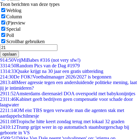
Toon berichten van deze types
Weblog
Column
(P)review
Special
Poll
Scrollbar gebruiken
opslaan
9
14:50
VrijMiBabes #316 (not very sfw!)
33
14:50
Random Pics van de Dag #1979
13
14:33
Quake krijgt na 30 jaar een gratis uitbreiding
2
14:30
De FOK!Voetbalmanager 2026/2027 is begonnen
28
13:48
Meer agressie tegen een andersluidende politieke mening, laat
jij je intimideren?
29
11:52
Amsterdams dierenasiel DOA overspoeld met babykonijntjes
23
11:46
Kabinet geeft bedrijven geen compensatie voor schade door
laagwater
22
11:14
OM eist TBS tegen verwarde man die agenten stak met
aardappelschilmesje
26
11:08
Tropische hitte keert zondag terug met lokaal 32 graden
24
10:12
Trump grijpt weer in op automatisch staatsburgerschap bij
geboorte in VS
45
09:51
Dikke Van Dale neemt 'vulvalippen' op: 'stigma op