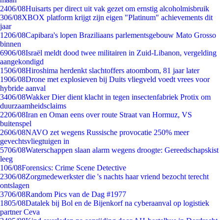
24
06/08
Huisarts per direct uit vak gezet om ernstig alcoholmisbruik
3
06/08
XBOX platform krijgt zijn eigen "Platinum" achievements dit
jaar
12
06/08
Capibara's lopen Braziliaans parlementsgebouw Mato Grosso
binnen
69
06/08
Israël meldt dood twee militairen in Zuid-Libanon, vergelding
aangekondigd
15
06/08
Hiroshima herdenkt slachtoffers atoombom, 81 jaar later
19
06/08
Drone met explosieven bij Duits vliegveld voedt vrees voor
hybride aanval
34
06/08
Wakker Dier dient klacht in tegen insectenfabriek Protix om
duurzaamheidsclaims
22
06/08
Iran en Oman eens over route Straat van Hormuz, VS
buitenspel
26
06/08
NAVO zet wegens Russische provocatie 250% meer
gevechtsvliegtuigen in
57
06/08
Waterschappen slaan alarm wegens droogte: Gereedschapskist
leeg
1
06/08
Forensics: Crime Scene Detective
23
06/08
Zorgmedewerkster die 's nachts haar vriend bezocht terecht
ontslagen
37
06/08
Random Pics van de Dag #1977
18
05/08
Datalek bij Bol en de Bijenkorf na cyberaanval op logistiek
partner Ceva