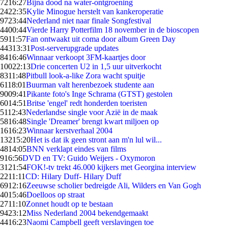
72
16:27
Bijna dood na water-ontgroening
24
22:35
Kylie Minogue herstelt van kankeroperatie
97
23:44
Nederland niet naar finale Songfestival
44
00:44
Vierde Harry Potterfilm 18 november in de bioscopen
59
11:57
Fan ontwaakt uit coma door album Green Day
443
13:31
Post-serverupgrade updates
84
16:46
Winnaar verkoopt 3FM-kaartjes door
100
22:13
Drie concerten U2 in 1,5 uur uitverkocht
83
11:48
Pitbull look-a-like Zora wacht spuitje
61
18:01
Buurman valt herenbezoek studente aan
90
09:41
Pikante foto's Inge Schrama (GTST) gestolen
60
14:51
Britse 'engel' redt honderden toeristen
51
12:43
Nederlandse single voor Azië in de maak
58
16:48
Single 'Dreamer' brengt kwart miljoen op
16
16:23
Winnaar kerstverhaal 2004
132
15:20
Het is dat ik geen stront aan m'n lul wil...
48
14:05
BNN verklapt eindes van films
9
16:56
DVD en TV: Guido Weijers - Oxymoron
31
21:54
FOK!-tv trekt 46.000 kijkers met Georgina interview
22
11:11
CD: Hilary Duff- Hilary Duff
69
12:16
Zeeuwse scholier bedreigde Ali, Wilders en Van Gogh
40
15:46
Doelloos op straat
27
11:10
Zonnet houdt op te bestaan
94
23:12
Miss Nederland 2004 bekendgemaakt
44
16:23
Naomi Campbell geeft verslavingen toe