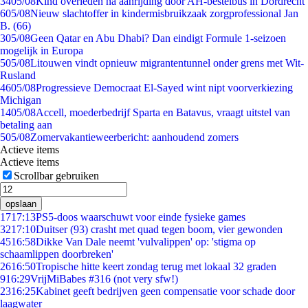
34
05/08
Kind overleden na aanrijding door AH-bestelbus in Dordrecht
6
05/08
Nieuw slachtoffer in kindermisbruikzaak zorgprofessional Jan
B. (66)
3
05/08
Geen Qatar en Abu Dhabi? Dan eindigt Formule 1-seizoen
mogelijk in Europa
5
05/08
Litouwen vindt opnieuw migrantentunnel onder grens met Wit-
Rusland
46
05/08
Progressieve Democraat El-Sayed wint nipt voorverkiezing
Michigan
14
05/08
Accell, moederbedrijf Sparta en Batavus, vraagt uitstel van
betaling aan
5
05/08
Zomervakantieweerbericht: aanhoudend zomers
Actieve items
Actieve items
Scrollbar gebruiken
opslaan
17
17:13
PS5-doos waarschuwt voor einde fysieke games
32
17:10
Duitser (93) crasht met quad tegen boom, vier gewonden
45
16:58
Dikke Van Dale neemt 'vulvalippen' op: 'stigma op
schaamlippen doorbreken'
26
16:50
Tropische hitte keert zondag terug met lokaal 32 graden
9
16:29
VrijMiBabes #316 (not very sfw!)
23
16:25
Kabinet geeft bedrijven geen compensatie voor schade door
laagwater