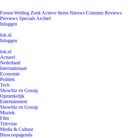
Forum
Weblog
Zoek
Actieve Items
Nieuws
Columns
Reviews
Previews
Specials
Archief
Inloggen
fok.nl
Inloggen
fok.nl
Actueel
Nederland
Internationaal
Economie
Politiek
Tech
Showbiz en Gossip
Opmerkelijk
Entertainment
Showbiz en Gossip
Muziek
Film
Televisie
Media & Cultuur
Bioscoopagenda