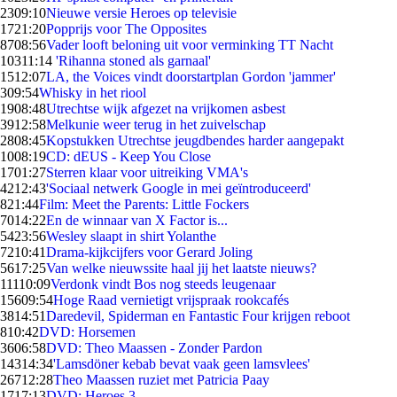
23
09:10
Nieuwe versie Heroes op televisie
17
21:20
Popprijs voor The Opposites
87
08:56
Vader looft beloning uit voor verminking TT Nacht
103
11:14
'Rihanna stoned als garnaal'
15
12:07
LA, the Voices vindt doorstartplan Gordon 'jammer'
3
09:54
Whisky in het riool
19
08:48
Utrechtse wijk afgezet na vrijkomen asbest
39
12:58
Melkunie weer terug in het zuivelschap
28
08:45
Kopstukken Utrechtse jeugdbendes harder aangepakt
10
08:19
CD: dEUS - Keep You Close
17
01:27
Sterren klaar voor uitreiking VMA's
42
12:43
'Sociaal netwerk Google in mei geïntroduceerd'
8
21:44
Film: Meet the Parents: Little Fockers
70
14:22
En de winnaar van X Factor is...
54
23:56
Wesley slaapt in shirt Yolanthe
72
10:41
Drama-kijkcijfers voor Gerard Joling
56
17:25
Van welke nieuwssite haal jij het laatste nieuws?
111
10:09
Verdonk vindt Bos nog steeds leugenaar
156
09:54
Hoge Raad vernietigt vrijspraak rookcafés
38
14:51
Daredevil, Spiderman en Fantastic Four krijgen reboot
8
10:42
DVD: Horsemen
36
06:58
DVD: Theo Maassen - Zonder Pardon
143
14:34
'Lamsdöner kebab bevat vaak geen lamsvlees'
267
12:28
Theo Maassen ruziet met Patricia Paay
17
17:13
DVD: Heroes 3