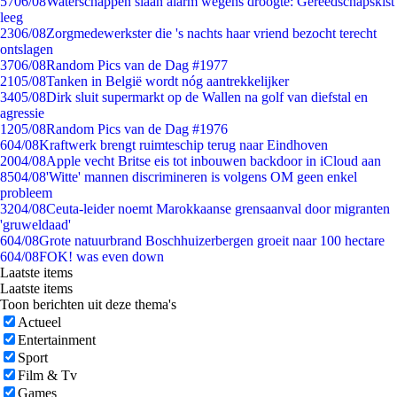
57
06/08
Waterschappen slaan alarm wegens droogte: Gereedschapskist
leeg
23
06/08
Zorgmedewerkster die 's nachts haar vriend bezocht terecht
ontslagen
37
06/08
Random Pics van de Dag #1977
21
05/08
Tanken in België wordt nóg aantrekkelijker
34
05/08
Dirk sluit supermarkt op de Wallen na golf van diefstal en
agressie
12
05/08
Random Pics van de Dag #1976
6
04/08
Kraftwerk brengt ruimteschip terug naar Eindhoven
20
04/08
Apple vecht Britse eis tot inbouwen backdoor in iCloud aan
85
04/08
'Witte' mannen discrimineren is volgens OM geen enkel
probleem
32
04/08
Ceuta-leider noemt Marokkaanse grensaanval door migranten
'gruweldaad'
6
04/08
Grote natuurbrand Boschhuizerbergen groeit naar 100 hectare
6
04/08
FOK! was even down
Laatste items
Laatste items
Toon berichten uit deze thema's
Actueel
Entertainment
Sport
Film & Tv
Games