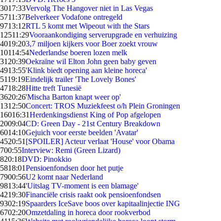
30
17:33
Vervolg The Hangover niet in Las Vegas
57
11:37
Belverkeer Vodafone ontregeld
97
13:12
RTL 5 komt met Wipeout with the Stars
125
11:29
Vooraankondiging serverupgrade en verhuizing
40
19:20
3,7 miljoen kijkers voor Boer zoekt vrouw
101
14:54
Nederlandse boeren lozen melk
31
20:39
Oekraïne wil Elton John geen baby geven
49
13:55
'Klink biedt opening aan kleine horeca'
51
19:19
Eindelijk trailer 'The Lovely Bones'
47
18:28
Hitte treft Tunesië
36
20:26
'Mischa Barton knapt weer op'
13
12:50
Concert: TROS Muziekfeest o/h Plein Groningen
160
16:31
Herdenkingsdienst King of Pop afgelopen
20
09:04
CD: Green Day - 21st Century Breakdown
60
14:10
Gejuich voor eerste beelden 'Avatar'
45
20:51
[SPOILER] Acteur verlaat 'House' voor Obama
7
00:55
Interview: Remi (Green Lizard)
8
20:18
DVD: Pinokkio
58
18:01
Pensioenfondsen door het putje
79
00:56
U2 komt naar Nederland
98
13:44
'Uitslag TV-moment is een blamage'
42
19:30
Financiële crisis raakt ook pensioenfondsen
93
02:19
Spaarders IceSave boos over kapitaalinjectie ING
67
02:20
Omzetdaling in horeca door rookverbod