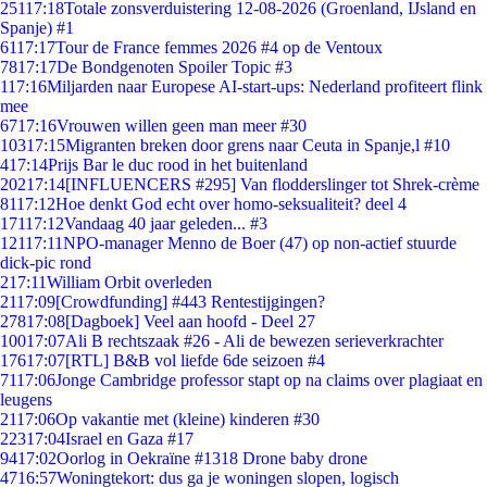
251
17:18
Totale zonsverduistering 12-08-2026 (Groenland, IJsland en
Spanje) #1
61
17:17
Tour de France femmes 2026 #4 op de Ventoux
78
17:17
De Bondgenoten Spoiler Topic #3
1
17:16
Miljarden naar Europese AI-start-ups: Nederland profiteert flink
mee
67
17:16
Vrouwen willen geen man meer #30
103
17:15
Migranten breken door grens naar Ceuta in Spanje,l #10
4
17:14
Prijs Bar le duc rood in het buitenland
202
17:14
[INFLUENCERS #295] Van flodderslinger tot Shrek-crème
81
17:12
Hoe denkt God echt over homo-seksualiteit? deel 4
171
17:12
Vandaag 40 jaar geleden... #3
121
17:11
NPO-manager Menno de Boer (47) op non-actief stuurde
dick-pic rond
2
17:11
William Orbit overleden
21
17:09
[Crowdfunding] #443 Rentestijgingen?
278
17:08
[Dagboek] Veel aan hoofd - Deel 27
100
17:07
Ali B rechtszaak #26 - Ali de bewezen serieverkrachter
176
17:07
[RTL] B&B vol liefde 6de seizoen #4
71
17:06
Jonge Cambridge professor stapt op na claims over plagiaat en
leugens
21
17:06
Op vakantie met (kleine) kinderen #30
223
17:04
Israel en Gaza #17
94
17:02
Oorlog in Oekraïne #1318 Drone baby drone
47
16:57
Woningtekort: dus ga je woningen slopen, logisch