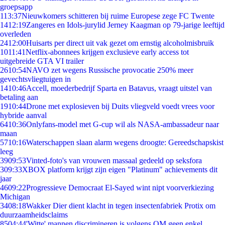
groepsapp
1
13:37
Nieuwkomers schitteren bij ruime Europese zege FC Twente
14
12:19
Zangeres en Idols-jurylid Jerney Kaagman op 79-jarige leeftijd
overleden
24
12:00
Huisarts per direct uit vak gezet om ernstig alcoholmisbruik
10
11:41
Netflix-abonnees krijgen exclusieve early access tot
uitgebreide GTA VI trailer
26
10:54
NAVO zet wegens Russische provocatie 250% meer
gevechtsvliegtuigen in
14
10:46
Accell, moederbedrijf Sparta en Batavus, vraagt uitstel van
betaling aan
19
10:44
Drone met explosieven bij Duits vliegveld voedt vrees voor
hybride aanval
64
10:36
Onlyfans-model met G-cup wil als NASA-ambassadeur naar
maan
57
10:16
Waterschappen slaan alarm wegens droogte: Gereedschapskist
leeg
39
09:53
Vinted-foto's van vrouwen massaal gedeeld op seksfora
3
09:33
XBOX platform krijgt zijn eigen "Platinum" achievements dit
jaar
46
09:22
Progressieve Democraat El-Sayed wint nipt voorverkiezing
Michigan
34
08:18
Wakker Dier dient klacht in tegen insectenfabriek Protix om
duurzaamheidsclaims
85
04:44
'Witte' mannen discrimineren is volgens OM geen enkel