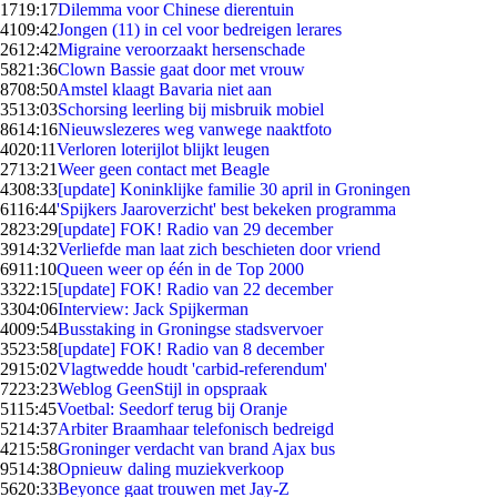
17
19:17
Dilemma voor Chinese dierentuin
41
09:42
Jongen (11) in cel voor bedreigen lerares
26
12:42
Migraine veroorzaakt hersenschade
58
21:36
Clown Bassie gaat door met vrouw
87
08:50
Amstel klaagt Bavaria niet aan
35
13:03
Schorsing leerling bij misbruik mobiel
86
14:16
Nieuwslezeres weg vanwege naaktfoto
40
20:11
Verloren loterijlot blijkt leugen
27
13:21
Weer geen contact met Beagle
43
08:33
[update] Koninklijke familie 30 april in Groningen
61
16:44
'Spijkers Jaaroverzicht' best bekeken programma
28
23:29
[update] FOK! Radio van 29 december
39
14:32
Verliefde man laat zich beschieten door vriend
69
11:10
Queen weer op één in de Top 2000
33
22:15
[update] FOK! Radio van 22 december
33
04:06
Interview: Jack Spijkerman
40
09:54
Busstaking in Groningse stadsvervoer
35
23:58
[update] FOK! Radio van 8 december
29
15:02
Vlagtwedde houdt 'carbid-referendum'
72
23:23
Weblog GeenStijl in opspraak
51
15:45
Voetbal: Seedorf terug bij Oranje
52
14:37
Arbiter Braamhaar telefonisch bedreigd
42
15:58
Groninger verdacht van brand Ajax bus
95
14:38
Opnieuw daling muziekverkoop
56
20:33
Beyonce gaat trouwen met Jay-Z