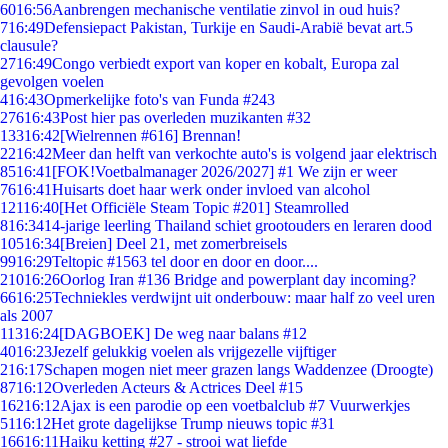
60
16:56
Aanbrengen mechanische ventilatie zinvol in oud huis?
7
16:49
Defensiepact Pakistan, Turkije en Saudi-Arabië bevat art.5
clausule?
27
16:49
Congo verbiedt export van koper en kobalt, Europa zal
gevolgen voelen
4
16:43
Opmerkelijke foto's van Funda #243
276
16:43
Post hier pas overleden muzikanten #32
133
16:42
[Wielrennen #616] Brennan!
22
16:42
Meer dan helft van verkochte auto's is volgend jaar elektrisch
85
16:41
[FOK!Voetbalmanager 2026/2027] #1 We zijn er weer
76
16:41
Huisarts doet haar werk onder invloed van alcohol
121
16:40
[Het Officiële Steam Topic #201] Steamrolled
8
16:34
14-jarige leerling Thailand schiet grootouders en leraren dood
105
16:34
[Breien] Deel 21, met zomerbreisels
99
16:29
Teltopic #1563 tel door en door en door....
210
16:26
Oorlog Iran #136 Bridge and powerplant day incoming?
66
16:25
Techniekles verdwijnt uit onderbouw: maar half zo veel uren
als 2007
113
16:24
[DAGBOEK] De weg naar balans #12
40
16:23
Jezelf gelukkig voelen als vrijgezelle vijftiger
2
16:17
Schapen mogen niet meer grazen langs Waddenzee (Droogte)
87
16:12
Overleden Acteurs & Actrices Deel #15
162
16:12
Ajax is een parodie op een voetbalclub #7 Vuurwerkjes
51
16:12
Het grote dagelijkse Trump nieuws topic #31
166
16:11
Haiku ketting #27 - strooi wat liefde