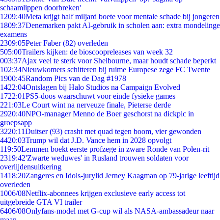
schaamlippen doorbreken'
12
09:40
Meta krijgt half miljard boete voor mentale schade bij jongeren
18
09:37
Denemarken pakt AI-gebruik in scholen aan: extra mondelinge
examens
23
09:05
Peter Faber (82) overleden
5
05:00
Trailers kijken: de bioscoopreleases van week 32
0
03:37
Ajax veel te sterk voor Shelbourne, maar houdt schade beperkt
1
02:34
Nieuwkomers schitteren bij ruime Europese zege FC Twente
19
00:45
Random Pics van de Dag #1978
14
22:04
Ontslagen bij Halo Studios na Campaign Evolved
17
22:01
PS5-doos waarschuwt voor einde fysieke games
2
21:03
Le Court wint na nerveuze finale, Pieterse derde
29
20:40
NPO-manager Menno de Boer geschorst na dickpic in
groepsapp
32
20:11
Duitser (93) crasht met quad tegen boom, vier gewonden
44
20:03
Trump wil dat J.D. Vance hem in 2028 opvolgt
1
19:50
Lemmen boekt eerste profzege in zware Ronde van Polen-rit
23
19:42
'Zwarte weduwes' in Rusland trouwen soldaten voor
overlijdensuitkering
14
18:20
Zangeres en Idols-jurylid Jerney Kaagman op 79-jarige leeftijd
overleden
10
06/08
Netflix-abonnees krijgen exclusieve early access tot
uitgebreide GTA VI trailer
64
06/08
Onlyfans-model met G-cup wil als NASA-ambassadeur naar
maan