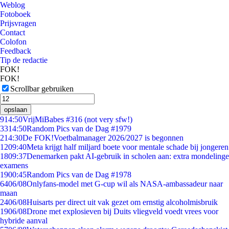
Weblog
Fotoboek
Prijsvragen
Contact
Colofon
Feedback
Tip de redactie
FOK!
FOK!
Scrollbar gebruiken
opslaan
9
14:50
VrijMiBabes #316 (not very sfw!)
33
14:50
Random Pics van de Dag #1979
2
14:30
De FOK!Voetbalmanager 2026/2027 is begonnen
12
09:40
Meta krijgt half miljard boete voor mentale schade bij jongeren
18
09:37
Denemarken pakt AI-gebruik in scholen aan: extra mondelinge
examens
19
00:45
Random Pics van de Dag #1978
64
06/08
Onlyfans-model met G-cup wil als NASA-ambassadeur naar
maan
24
06/08
Huisarts per direct uit vak gezet om ernstig alcoholmisbruik
19
06/08
Drone met explosieven bij Duits vliegveld voedt vrees voor
hybride aanval