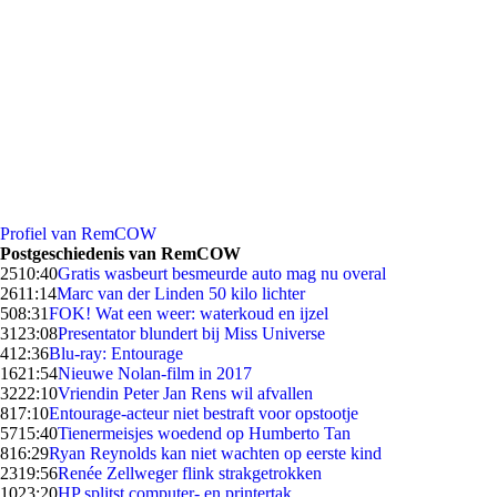
Profiel van RemCOW
Postgeschiedenis van RemCOW
25
10:40
Gratis wasbeurt besmeurde auto mag nu overal
26
11:14
Marc van der Linden 50 kilo lichter
5
08:31
FOK! Wat een weer: waterkoud en ijzel
31
23:08
Presentator blundert bij Miss Universe
4
12:36
Blu-ray: Entourage
16
21:54
Nieuwe Nolan-film in 2017
32
22:10
Vriendin Peter Jan Rens wil afvallen
8
17:10
Entourage-acteur niet bestraft voor opstootje
57
15:40
Tienermeisjes woedend op Humberto Tan
8
16:29
Ryan Reynolds kan niet wachten op eerste kind
23
19:56
Renée Zellweger flink strakgetrokken
10
23:20
HP splitst computer- en printertak