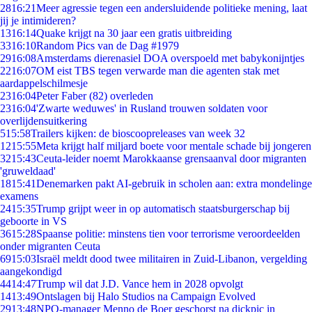
28
16:21
Meer agressie tegen een andersluidende politieke mening, laat
jij je intimideren?
13
16:14
Quake krijgt na 30 jaar een gratis uitbreiding
33
16:10
Random Pics van de Dag #1979
29
16:08
Amsterdams dierenasiel DOA overspoeld met babykonijntjes
22
16:07
OM eist TBS tegen verwarde man die agenten stak met
aardappelschilmesje
23
16:04
Peter Faber (82) overleden
23
16:04
'Zwarte weduwes' in Rusland trouwen soldaten voor
overlijdensuitkering
5
15:58
Trailers kijken: de bioscoopreleases van week 32
12
15:55
Meta krijgt half miljard boete voor mentale schade bij jongeren
32
15:43
Ceuta-leider noemt Marokkaanse grensaanval door migranten
'gruweldaad'
18
15:41
Denemarken pakt AI-gebruik in scholen aan: extra mondelinge
examens
24
15:35
Trump grijpt weer in op automatisch staatsburgerschap bij
geboorte in VS
36
15:28
Spaanse politie: minstens tien voor terrorisme veroordeelden
onder migranten Ceuta
69
15:03
Israël meldt dood twee militairen in Zuid-Libanon, vergelding
aangekondigd
44
14:47
Trump wil dat J.D. Vance hem in 2028 opvolgt
14
13:49
Ontslagen bij Halo Studios na Campaign Evolved
29
13:48
NPO-manager Menno de Boer geschorst na dickpic in