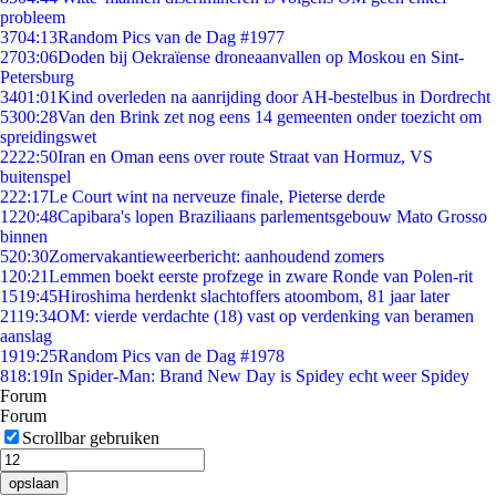
probleem
37
04:13
Random Pics van de Dag #1977
27
03:06
Doden bij Oekraïense droneaanvallen op Moskou en Sint-
Petersburg
34
01:01
Kind overleden na aanrijding door AH-bestelbus in Dordrecht
53
00:28
Van den Brink zet nog eens 14 gemeenten onder toezicht om
spreidingswet
22
22:50
Iran en Oman eens over route Straat van Hormuz, VS
buitenspel
2
22:17
Le Court wint na nerveuze finale, Pieterse derde
12
20:48
Capibara's lopen Braziliaans parlementsgebouw Mato Grosso
binnen
5
20:30
Zomervakantieweerbericht: aanhoudend zomers
1
20:21
Lemmen boekt eerste profzege in zware Ronde van Polen-rit
15
19:45
Hiroshima herdenkt slachtoffers atoombom, 81 jaar later
21
19:34
OM: vierde verdachte (18) vast op verdenking van beramen
aanslag
19
19:25
Random Pics van de Dag #1978
8
18:19
In Spider-Man: Brand New Day is Spidey echt weer Spidey
Forum
Forum
Scrollbar gebruiken
opslaan