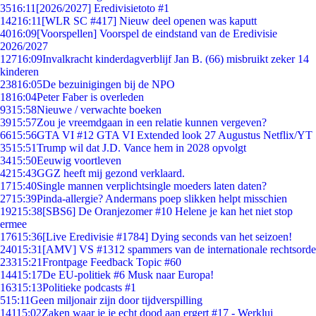
35
16:11
[2026/2027] Eredivisietoto #1
142
16:11
[WLR SC #417] Nieuw deel openen was kaputt
40
16:09
[Voorspellen] Voorspel de eindstand van de Eredivisie
2026/2027
127
16:09
Invalkracht kinderdagverblijf Jan B. (66) misbruikt zeker 14
kinderen
238
16:05
De bezuinigingen bij de NPO
18
16:04
Peter Faber is overleden
93
15:58
Nieuwe / verwachte boeken
39
15:57
Zou je vreemdgaan in een relatie kunnen vergeven?
66
15:56
GTA VI #12 GTA VI Extended look 27 Augustus Netflix/YT
35
15:51
Trump wil dat J.D. Vance hem in 2028 opvolgt
34
15:50
Eeuwig voortleven
42
15:43
GGZ heeft mij gezond verklaard.
17
15:40
Single mannen verplichtsingle moeders laten daten?
27
15:39
Pinda-allergie? Andermans poep slikken helpt misschien
192
15:38
[SBS6] De Oranjezomer #10 Helene je kan het niet stop
ermee
176
15:36
[Live Eredivisie #1784] Dying seconds van het seizoen!
240
15:31
[AMV] VS #1312 spammers van de internationale rechtsorde
233
15:21
Frontpage Feedback Topic #60
144
15:17
De EU-politiek #6 Musk naar Europa!
163
15:13
Politieke podcasts #1
5
15:11
Geen miljonair zijn door tijdverspilling
141
15:02
Zaken waar je je echt dood aan ergert #17 - Werklui