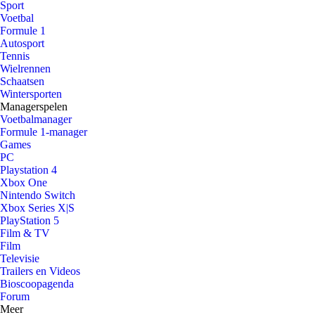
Sport
Voetbal
Formule 1
Autosport
Tennis
Wielrennen
Schaatsen
Wintersporten
Managerspelen
Voetbalmanager
Formule 1-manager
Games
PC
Playstation 4
Xbox One
Nintendo Switch
Xbox Series X|S
PlayStation 5
Film & TV
Film
Televisie
Trailers en Videos
Bioscoopagenda
Forum
Meer