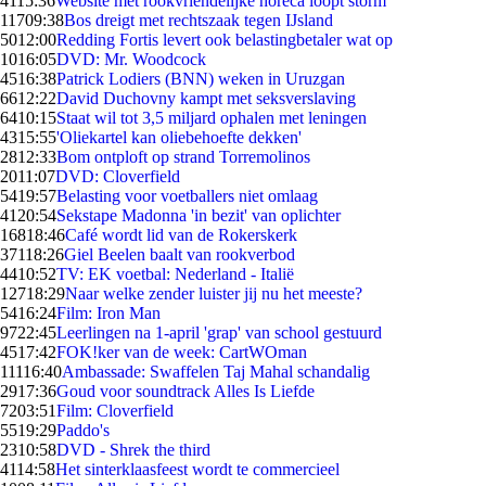
41
15:36
Website met rookvriendelijke horeca loopt storm
117
09:38
Bos dreigt met rechtszaak tegen IJsland
50
12:00
Redding Fortis levert ook belastingbetaler wat op
10
16:05
DVD: Mr. Woodcock
45
16:38
Patrick Lodiers (BNN) weken in Uruzgan
66
12:22
David Duchovny kampt met seksverslaving
64
10:15
Staat wil tot 3,5 miljard ophalen met leningen
43
15:55
'Oliekartel kan oliebehoefte dekken'
28
12:33
Bom ontploft op strand Torremolinos
20
11:07
DVD: Cloverfield
54
19:57
Belasting voor voetballers niet omlaag
41
20:54
Sekstape Madonna 'in bezit' van oplichter
168
18:46
Café wordt lid van de Rokerskerk
371
18:26
Giel Beelen baalt van rookverbod
44
10:52
TV: EK voetbal: Nederland - Italië
127
18:29
Naar welke zender luister jij nu het meeste?
54
16:24
Film: Iron Man
97
22:45
Leerlingen na 1-april 'grap' van school gestuurd
45
17:42
FOK!ker van de week: CartWOman
111
16:40
Ambassade: Swaffelen Taj Mahal schandalig
29
17:36
Goud voor soundtrack Alles Is Liefde
72
03:51
Film: Cloverfield
55
19:29
Paddo's
23
10:58
DVD - Shrek the third
41
14:58
Het sinterklaasfeest wordt te commercieel