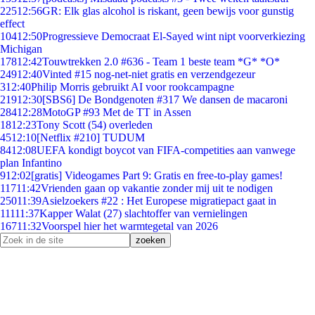
225
12:56
GR: Elk glas alcohol is riskant, geen bewijs voor gunstig
effect
104
12:50
Progressieve Democraat El-Sayed wint nipt voorverkiezing
Michigan
178
12:42
Touwtrekken 2.0 #636 - Team 1 beste team *G* *O*
249
12:40
Vinted #15 nog-net-niet gratis en verzendgezeur
3
12:40
Philip Morris gebruikt AI voor rookcampagne
219
12:30
[SBS6] De Bondgenoten #317 We dansen de macaroni
284
12:28
MotoGP #93 Met de TT in Assen
18
12:23
Tony Scott (54) overleden
45
12:10
[Netflix #210] TUDUM
84
12:08
UEFA kondigt boycot van FIFA-competities aan vanwege
plan Infantino
9
12:02
[gratis] Videogames Part 9: Gratis en free-to-play games!
117
11:42
Vrienden gaan op vakantie zonder mij uit te nodigen
250
11:39
Asielzoekers #22 : Het Europese migratiepact gaat in
111
11:37
Kapper Walat (27) slachtoffer van vernielingen
167
11:32
Voorspel hier het warmtegetal van 2026