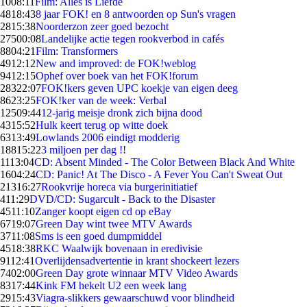
10
08:11
Film: Alles is Liefde
48
18:43
8 jaar FOK! en 8 antwoorden op Sun's vragen
28
15:38
Noorderzon zeer goed bezocht
275
00:08
Landelijke actie tegen rookverbod in cafés
88
04:21
Film: Transformers
49
12:12
New and improved: de FOK!weblog
94
12:15
Ophef over boek van het FOK!forum
283
22:07
FOK!kers geven UPC koekje van eigen deeg
86
23:25
FOK!ker van de week: Verbal
125
09:44
12-jarig meisje dronk zich bijna dood
43
15:52
Hulk keert terug op witte doek
63
13:49
Lowlands 2006 eindigt modderig
188
15:22
3 miljoen per dag !!
11
13:04
CD: Absent Minded - The Color Between Black And White
16
04:24
CD: Panic! At The Disco - A Fever You Can't Sweat Out
213
16:27
Rookvrije horeca via burgerinitiatief
4
11:29
DVD/CD: Sugarcult - Back to the Disaster
45
11:10
Zanger koopt eigen cd op eBay
67
19:07
Green Day wint twee MTV Awards
37
11:08
Sms is een goed dumpmiddel
45
18:38
RKC Waalwijk bovenaan in eredivisie
91
12:41
Overlijdensadvertentie in krant shockeert lezers
74
02:00
Green Day grote winnaar MTV Video Awards
83
17:44
Kink FM hekelt U2 een week lang
29
15:43
Viagra-slikkers gewaarschuwd voor blindheid