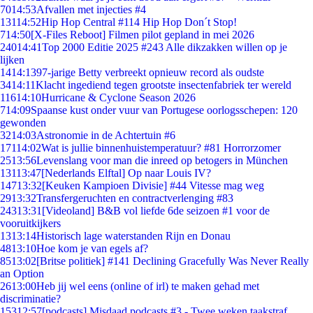
70
14:53
Afvallen met injecties #4
131
14:52
Hip Hop Central #114 Hip Hop Don´t Stop!
7
14:50
[X-Files Reboot] Filmen pilot gepland in mei 2026
240
14:41
Top 2000 Editie 2025 #243 Alle dikzakken willen op je
lijken
14
14:13
97-jarige Betty verbreekt opnieuw record als oudste
34
14:11
Klacht ingediend tegen grootste insectenfabriek ter wereld
116
14:10
Hurricane & Cyclone Season 2026
7
14:09
Spaanse kust onder vuur van Portugese oorlogsschepen: 120
gewonden
32
14:03
Astronomie in de Achtertuin #6
171
14:02
Wat is jullie binnenhuistemperatuur? #81 Horrorzomer
25
13:56
Levenslang voor man die inreed op betogers in München
131
13:47
[Nederlands Elftal] Op naar Louis IV?
147
13:32
[Keuken Kampioen Divisie] #44 Vitesse mag weg
29
13:32
Transfergeruchten en contractverlenging #83
243
13:31
[Videoland] B&B vol liefde 6de seizoen #1 voor de
vooruitkijkers
13
13:14
Historisch lage waterstanden Rijn en Donau
48
13:10
Hoe kom je van egels af?
85
13:02
[Britse politiek] #141 Declining Gracefully Was Never Really
an Option
26
13:00
Heb jij wel eens (online of irl) te maken gehad met
discriminatie?
153
12:57
[podcasts] Misdaad podcasts #3 - Twee weken taakstraf