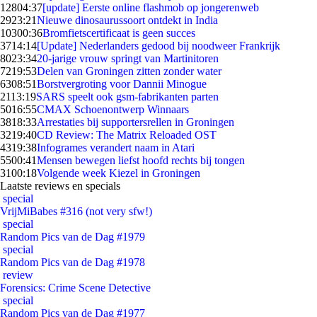
128
04:37
[update] Eerste online flashmob op jongerenweb
29
23:21
Nieuwe dinosaurussoort ontdekt in India
103
00:36
Bromfietscertificaat is geen succes
37
14:14
[Update] Nederlanders gedood bij noodweer Frankrijk
80
23:34
20-jarige vrouw springt van Martinitoren
72
19:53
Delen van Groningen zitten zonder water
63
08:51
Borstvergroting voor Dannii Minogue
21
13:19
SARS speelt ook gsm-fabrikanten parten
50
16:55
CMAX Schoenontwerp Winnaars
38
18:33
Arrestaties bij supportersrellen in Groningen
32
19:40
CD Review: The Matrix Reloaded OST
43
19:38
Infogrames verandert naam in Atari
55
00:41
Mensen bewegen liefst hoofd rechts bij tongen
31
00:18
Volgende week Kiezel in Groningen
Laatste reviews en specials
special
VrijMiBabes #316 (not very sfw!)
special
Random Pics van de Dag #1979
special
Random Pics van de Dag #1978
review
Forensics: Crime Scene Detective
special
Random Pics van de Dag #1977