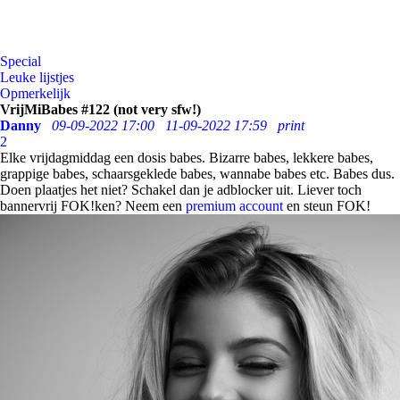
Special
Leuke lijstjes
Opmerkelijk
VrijMiBabes #122 (not very sfw!)
Danny
09-09-2022 17:00
11-09-2022 17:59
print
2
Elke vrijdagmiddag een dosis babes. Bizarre babes, lekkere babes,
grappige babes, schaarsgeklede babes, wannabe babes etc. Babes dus.
Doen plaatjes het niet? Schakel dan je adblocker uit. Liever toch
bannervrij FOK!ken? Neem een
premium account
en steun FOK!