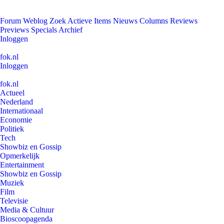
Forum
Weblog
Zoek
Actieve Items
Nieuws
Columns
Reviews
Previews
Specials
Archief
Inloggen
fok.nl
Inloggen
fok.nl
Actueel
Nederland
Internationaal
Economie
Politiek
Tech
Showbiz en Gossip
Opmerkelijk
Entertainment
Showbiz en Gossip
Muziek
Film
Televisie
Media & Cultuur
Bioscoopagenda