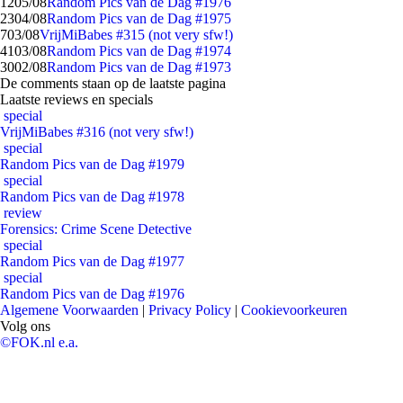
12
05/08
Random Pics van de Dag #1976
23
04/08
Random Pics van de Dag #1975
7
03/08
VrijMiBabes #315 (not very sfw!)
41
03/08
Random Pics van de Dag #1974
30
02/08
Random Pics van de Dag #1973
De comments staan op de laatste pagina
Laatste reviews en specials
special
VrijMiBabes #316 (not very sfw!)
special
Random Pics van de Dag #1979
special
Random Pics van de Dag #1978
review
Forensics: Crime Scene Detective
special
Random Pics van de Dag #1977
special
Random Pics van de Dag #1976
Algemene Voorwaarden
|
Privacy Policy
|
Cookievoorkeuren
Volg ons
©FOK.nl e.a.