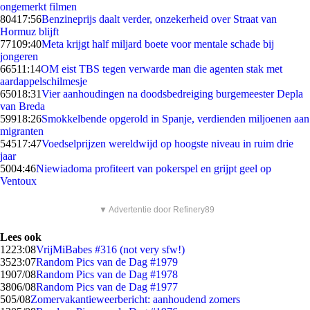
ongemerkt filmen
804
17:56
Benzineprijs daalt verder, onzekerheid over Straat van
Hormuz blijft
771
09:40
Meta krijgt half miljard boete voor mentale schade bij
jongeren
665
11:14
OM eist TBS tegen verwarde man die agenten stak met
aardappelschilmesje
650
18:31
Vier aanhoudingen na doodsbedreiging burgemeester Depla
van Breda
599
18:26
Smokkelbende opgerold in Spanje, verdienden miljoenen aan
migranten
545
17:47
Voedselprijzen wereldwijd op hoogste niveau in ruim drie
jaar
50
04:46
Niewiadoma profiteert van pokerspel en grijpt geel op
Ventoux
▼ Advertentie door Refinery89
Lees ook
12
23:08
VrijMiBabes #316 (not very sfw!)
35
23:07
Random Pics van de Dag #1979
19
07/08
Random Pics van de Dag #1978
38
06/08
Random Pics van de Dag #1977
5
05/08
Zomervakantieweerbericht: aanhoudend zomers