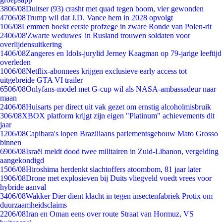
38
06/08
Duitser (93) crasht met quad tegen boom, vier gewonden
47
06/08
Trump wil dat J.D. Vance hem in 2028 opvolgt
1
06/08
Lemmen boekt eerste profzege in zware Ronde van Polen-rit
24
06/08
'Zwarte weduwes' in Rusland trouwen soldaten voor
overlijdensuitkering
14
06/08
Zangeres en Idols-jurylid Jerney Kaagman op 79-jarige leeftijd
overleden
10
06/08
Netflix-abonnees krijgen exclusieve early access tot
uitgebreide GTA VI trailer
65
06/08
Onlyfans-model met G-cup wil als NASA-ambassadeur naar
maan
24
06/08
Huisarts per direct uit vak gezet om ernstig alcoholmisbruik
3
06/08
XBOX platform krijgt zijn eigen "Platinum" achievements dit
jaar
12
06/08
Capibara's lopen Braziliaans parlementsgebouw Mato Grosso
binnen
69
06/08
Israël meldt dood twee militairen in Zuid-Libanon, vergelding
aangekondigd
15
06/08
Hiroshima herdenkt slachtoffers atoombom, 81 jaar later
19
06/08
Drone met explosieven bij Duits vliegveld voedt vrees voor
hybride aanval
34
06/08
Wakker Dier dient klacht in tegen insectenfabriek Protix om
duurzaamheidsclaims
22
06/08
Iran en Oman eens over route Straat van Hormuz, VS