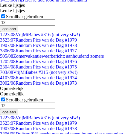
Leuke lijstjes
Leuke lijstjes
Scrollbar gebruiken
opslaan
12
23:08
VrijMiBabes #316 (not very sfw!)
35
23:07
Random Pics van de Dag #1979
19
07/08
Random Pics van de Dag #1978
38
06/08
Random Pics van de Dag #1977
5
05/08
Zomervakantieweerbericht: aanhoudend zomers
12
05/08
Random Pics van de Dag #1976
23
04/08
Random Pics van de Dag #1975
7
03/08
VrijMiBabes #315 (not very sfw!)
41
03/08
Random Pics van de Dag #1974
30
02/08
Random Pics van de Dag #1973
Opmerkelijk
Opmerkelijk
Scrollbar gebruiken
opslaan
12
23:08
VrijMiBabes #316 (not very sfw!)
35
23:07
Random Pics van de Dag #1979
19
07/08
Random Pics van de Dag #1978
38
06/08
Duitser (93) crasht met quad tegen boom, vier gewonden