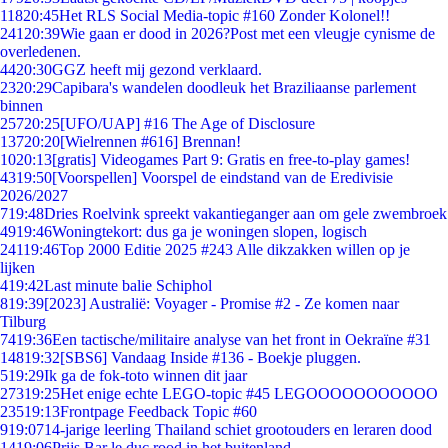
118
20:45
Het RLS Social Media-topic #160 Zonder Kolonel!!
241
20:39
Wie gaan er dood in 2026?Post met een vleugje cynisme de
overledenen.
44
20:30
GGZ heeft mij gezond verklaard.
23
20:29
Capibara's wandelen doodleuk het Braziliaanse parlement
binnen
257
20:25
[UFO/UAP] #16 The Age of Disclosure
137
20:20
[Wielrennen #616] Brennan!
10
20:13
[gratis] Videogames Part 9: Gratis en free-to-play games!
43
19:50
[Voorspellen] Voorspel de eindstand van de Eredivisie
2026/2027
7
19:48
Dries Roelvink spreekt vakantieganger aan om gele zwembroek
49
19:46
Woningtekort: dus ga je woningen slopen, logisch
241
19:46
Top 2000 Editie 2025 #243 Alle dikzakken willen op je
lijken
4
19:42
Last minute balie Schiphol
8
19:39
[2023] Australië: Voyager - Promise #2 - Ze komen naar
Tilburg
74
19:36
Een tactische/militaire analyse van het front in Oekraïne #31
148
19:32
[SBS6] Vandaag Inside #136 - Boekje pluggen.
5
19:29
Ik ga de fok-toto winnen dit jaar
273
19:25
Het enige echte LEGO-topic #45 LEGOOOOOOOOOOO
235
19:13
Frontpage Feedback Topic #60
9
19:07
14-jarige leerling Thailand schiet grootouders en leraren dood
14
19:06
Prijs Bar le duc rood in het buitenland