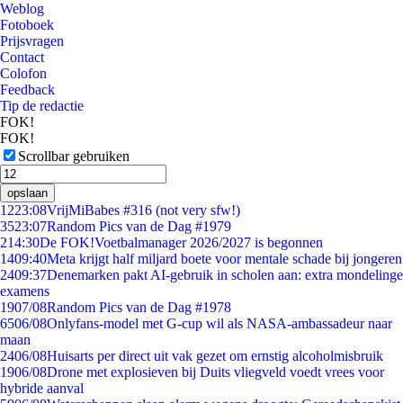
Weblog
Fotoboek
Prijsvragen
Contact
Colofon
Feedback
Tip de redactie
FOK!
FOK!
Scrollbar gebruiken
opslaan
12
23:08
VrijMiBabes #316 (not very sfw!)
35
23:07
Random Pics van de Dag #1979
2
14:30
De FOK!Voetbalmanager 2026/2027 is begonnen
14
09:40
Meta krijgt half miljard boete voor mentale schade bij jongeren
24
09:37
Denemarken pakt AI-gebruik in scholen aan: extra mondelinge
examens
19
07/08
Random Pics van de Dag #1978
65
06/08
Onlyfans-model met G-cup wil als NASA-ambassadeur naar
maan
24
06/08
Huisarts per direct uit vak gezet om ernstig alcoholmisbruik
19
06/08
Drone met explosieven bij Duits vliegveld voedt vrees voor
hybride aanval