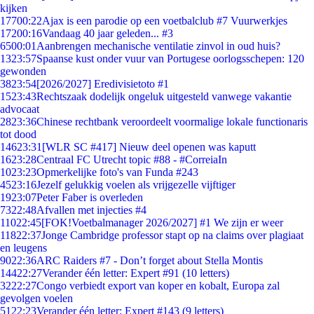
kijken
177
00:22
Ajax is een parodie op een voetbalclub #7 Vuurwerkjes
172
00:16
Vandaag 40 jaar geleden... #3
65
00:01
Aanbrengen mechanische ventilatie zinvol in oud huis?
13
23:57
Spaanse kust onder vuur van Portugese oorlogsschepen: 120
gewonden
38
23:54
[2026/2027] Eredivisietoto #1
15
23:43
Rechtszaak dodelijk ongeluk uitgesteld vanwege vakantie
advocaat
28
23:36
Chinese rechtbank veroordeelt voormalige lokale functionaris
tot dood
146
23:31
[WLR SC #417] Nieuw deel openen was kaputt
16
23:28
Centraal FC Utrecht topic #88 - #CorreiaIn
10
23:23
Opmerkelijke foto's van Funda #243
45
23:16
Jezelf gelukkig voelen als vrijgezelle vijftiger
19
23:07
Peter Faber is overleden
73
22:48
Afvallen met injecties #4
110
22:45
[FOK!Voetbalmanager 2026/2027] #1 We zijn er weer
118
22:37
Jonge Cambridge professor stapt op na claims over plagiaat
en leugens
90
22:36
ARC Raiders #7 - Don’t forget about Stella Montis
144
22:27
Verander één letter: Expert #91 (10 letters)
32
22:27
Congo verbiedt export van koper en kobalt, Europa zal
gevolgen voelen
51
22:23
Verander één letter: Expert #143 (9 letters)