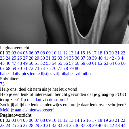
Paginaoverzicht
01
02
03
04
05
06
07
08
09
10
11
12
13
14
15
16
17
18
19
20
21
22
23
24
25
26
27
28
29
30
31
32
33
34
35
36
37
38
39
40
41
42
43
44
45
46
47
48
49
50
51
52
53
54
55
56
57
58
59
60
61
62
63
64
65
66
67
68
69
70
71
72
73
74
75
76
77
78
79
80
babes
daily pics
leuke lijstjes
vrijmibabes
vrijmibo
Submitter:
73
Help ons; deel dit item als je het leuk vond
Heb je een leuk of interessant bericht gevonden dat je graag op FOK!
terug ziet?
Tip ons dan via de submit!
Zoek jij altijd de leukste nieuwtjes en kun je daar leuk over schrijven?
Meld je aan als nieuwsposter!
Paginaoverzicht
01
02
03
04
05
06
07
08
09
10
11
12
13
14
15
16
17
18
19
20
21
22
23
24
25
26
27
28
29
30
31
32
33
34
35
36
37
38
39
40
41
42
43
44