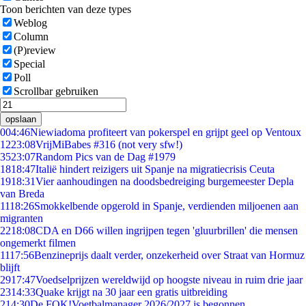
Toon berichten van deze types
Weblog
Column
(P)review
Special
Poll
Scrollbar gebruiken
opslaan
0
04:46
Niewiadoma profiteert van pokerspel en grijpt geel op Ventoux
12
23:08
VrijMiBabes #316 (not very sfw!)
35
23:07
Random Pics van de Dag #1979
18
18:47
Italië hindert reizigers uit Spanje na migratiecrisis Ceuta
19
18:31
Vier aanhoudingen na doodsbedreiging burgemeester Depla
van Breda
11
18:26
Smokkelbende opgerold in Spanje, verdienden miljoenen aan
migranten
22
18:08
CDA en D66 willen ingrijpen tegen 'gluurbrillen' die mensen
ongemerkt filmen
11
17:56
Benzineprijs daalt verder, onzekerheid over Straat van Hormuz
blijft
29
17:47
Voedselprijzen wereldwijd op hoogste niveau in ruim drie jaar
23
14:33
Quake krijgt na 30 jaar een gratis uitbreiding
2
14:30
De FOK!Voetbalmanager 2026/2027 is begonnen