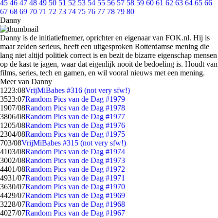
45
46
47
48
49
50
51
52
53
54
55
56
57
58
59
60
61
62
63
64
65
66
67
68
69
70
71
72
73
74
75
76
77
78
79
80
Danny
Danny is de initiatiefnemer, oprichter en eigenaar van FOK.nl. Hij is
maar zelden serieus, heeft een uitgesproken Rotterdamse mening die
lang niet altijd politiek correct is en bezit de bizarre eigenschap mensen
op de kast te jagen, waar dat eigenlijk nooit de bedoeling is. Houdt van
films, series, tech en gamen, en wil vooral nieuws met een mening.
Meer van Danny
12
23:08
VrijMiBabes #316 (not very sfw!)
35
23:07
Random Pics van de Dag #1979
19
07/08
Random Pics van de Dag #1978
38
06/08
Random Pics van de Dag #1977
12
05/08
Random Pics van de Dag #1976
23
04/08
Random Pics van de Dag #1975
7
03/08
VrijMiBabes #315 (not very sfw!)
41
03/08
Random Pics van de Dag #1974
30
02/08
Random Pics van de Dag #1973
44
01/08
Random Pics van de Dag #1972
49
31/07
Random Pics van de Dag #1971
36
30/07
Random Pics van de Dag #1970
44
29/07
Random Pics van de Dag #1969
32
28/07
Random Pics van de Dag #1968
40
27/07
Random Pics van de Dag #1967