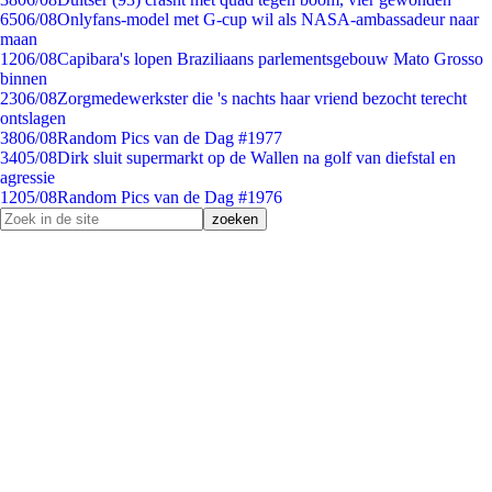
65
06/08
Onlyfans-model met G-cup wil als NASA-ambassadeur naar
maan
12
06/08
Capibara's lopen Braziliaans parlementsgebouw Mato Grosso
binnen
23
06/08
Zorgmedewerkster die 's nachts haar vriend bezocht terecht
ontslagen
38
06/08
Random Pics van de Dag #1977
34
05/08
Dirk sluit supermarkt op de Wallen na golf van diefstal en
agressie
12
05/08
Random Pics van de Dag #1976