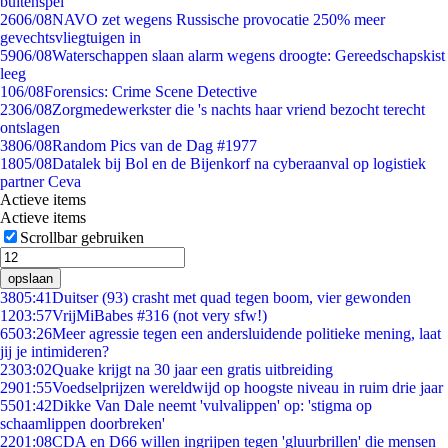
buitenspel
26
06/08
NAVO zet wegens Russische provocatie 250% meer
gevechtsvliegtuigen in
59
06/08
Waterschappen slaan alarm wegens droogte: Gereedschapskist
leeg
1
06/08
Forensics: Crime Scene Detective
23
06/08
Zorgmedewerkster die 's nachts haar vriend bezocht terecht
ontslagen
38
06/08
Random Pics van de Dag #1977
18
05/08
Datalek bij Bol en de Bijenkorf na cyberaanval op logistiek
partner Ceva
Actieve items
Actieve items
Scrollbar gebruiken
opslaan
38
05:41
Duitser (93) crasht met quad tegen boom, vier gewonden
12
03:57
VrijMiBabes #316 (not very sfw!)
65
03:26
Meer agressie tegen een andersluidende politieke mening, laat
jij je intimideren?
23
03:02
Quake krijgt na 30 jaar een gratis uitbreiding
29
01:55
Voedselprijzen wereldwijd op hoogste niveau in ruim drie jaar
55
01:42
Dikke Van Dale neemt 'vulvalippen' op: 'stigma op
schaamlippen doorbreken'
22
01:08
CDA en D66 willen ingrijpen tegen 'gluurbrillen' die mensen