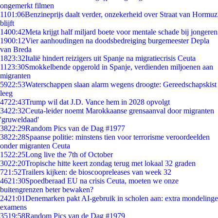
ongemerkt filmen
11
01:06
Benzineprijs daalt verder, onzekerheid over Straat van Hormuz
blijft
14
00:42
Meta krijgt half miljard boete voor mentale schade bij jongeren
19
00:12
Vier aanhoudingen na doodsbedreiging burgemeester Depla
van Breda
18
23:32
Italië hindert reizigers uit Spanje na migratiecrisis Ceuta
11
23:30
Smokkelbende opgerold in Spanje, verdienden miljoenen aan
migranten
59
22:53
Waterschappen slaan alarm wegens droogte: Gereedschapskist
leeg
47
22:43
Trump wil dat J.D. Vance hem in 2028 opvolgt
34
22:32
Ceuta-leider noemt Marokkaanse grensaanval door migranten
'gruweldaad'
38
22:29
Random Pics van de Dag #1977
38
22:28
Spaanse politie: minstens tien voor terrorisme veroordeelden
onder migranten Ceuta
15
22:25
Long live the 7th of October
30
22:20
Tropische hitte keert zondag terug met lokaal 32 graden
7
21:52
Trailers kijken: de bioscoopreleases van week 32
46
21:30
Spoedberaad EU na crisis Ceuta, moeten we onze
buitengrenzen beter bewaken?
24
21:01
Denemarken pakt AI-gebruik in scholen aan: extra mondelinge
examens
35
19:58
Random Pics van de Dag #1979