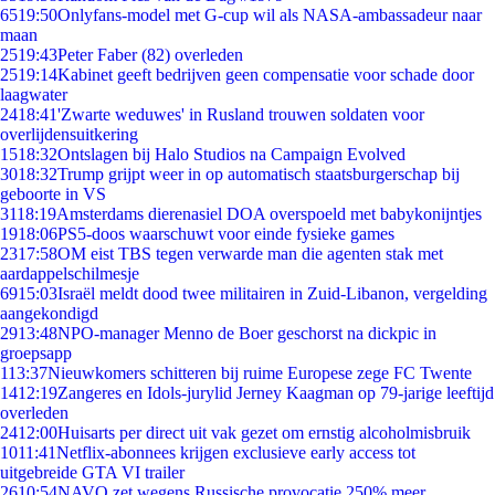
65
19:50
Onlyfans-model met G-cup wil als NASA-ambassadeur naar
maan
25
19:43
Peter Faber (82) overleden
25
19:14
Kabinet geeft bedrijven geen compensatie voor schade door
laagwater
24
18:41
'Zwarte weduwes' in Rusland trouwen soldaten voor
overlijdensuitkering
15
18:32
Ontslagen bij Halo Studios na Campaign Evolved
30
18:32
Trump grijpt weer in op automatisch staatsburgerschap bij
geboorte in VS
31
18:19
Amsterdams dierenasiel DOA overspoeld met babykonijntjes
19
18:06
PS5-doos waarschuwt voor einde fysieke games
23
17:58
OM eist TBS tegen verwarde man die agenten stak met
aardappelschilmesje
69
15:03
Israël meldt dood twee militairen in Zuid-Libanon, vergelding
aangekondigd
29
13:48
NPO-manager Menno de Boer geschorst na dickpic in
groepsapp
1
13:37
Nieuwkomers schitteren bij ruime Europese zege FC Twente
14
12:19
Zangeres en Idols-jurylid Jerney Kaagman op 79-jarige leeftijd
overleden
24
12:00
Huisarts per direct uit vak gezet om ernstig alcoholmisbruik
10
11:41
Netflix-abonnees krijgen exclusieve early access tot
uitgebreide GTA VI trailer
26
10:54
NAVO zet wegens Russische provocatie 250% meer