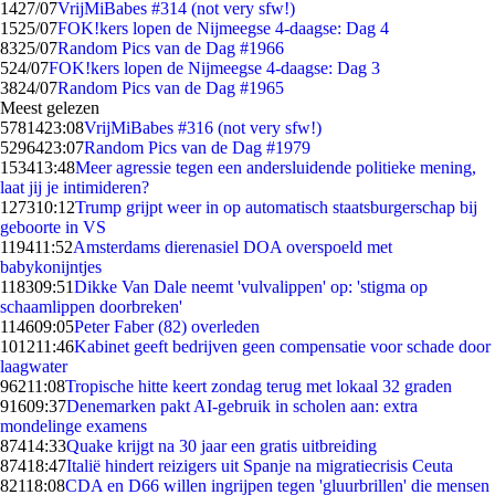
14
27/07
VrijMiBabes #314 (not very sfw!)
15
25/07
FOK!kers lopen de Nijmeegse 4-daagse: Dag 4
83
25/07
Random Pics van de Dag #1966
5
24/07
FOK!kers lopen de Nijmeegse 4-daagse: Dag 3
38
24/07
Random Pics van de Dag #1965
Meest gelezen
57814
23:08
VrijMiBabes #316 (not very sfw!)
52964
23:07
Random Pics van de Dag #1979
1534
13:48
Meer agressie tegen een andersluidende politieke mening,
laat jij je intimideren?
1273
10:12
Trump grijpt weer in op automatisch staatsburgerschap bij
geboorte in VS
1194
11:52
Amsterdams dierenasiel DOA overspoeld met
babykonijntjes
1183
09:51
Dikke Van Dale neemt 'vulvalippen' op: 'stigma op
schaamlippen doorbreken'
1146
09:05
Peter Faber (82) overleden
1012
11:46
Kabinet geeft bedrijven geen compensatie voor schade door
laagwater
962
11:08
Tropische hitte keert zondag terug met lokaal 32 graden
916
09:37
Denemarken pakt AI-gebruik in scholen aan: extra
mondelinge examens
874
14:33
Quake krijgt na 30 jaar een gratis uitbreiding
874
18:47
Italië hindert reizigers uit Spanje na migratiecrisis Ceuta
821
18:08
CDA en D66 willen ingrijpen tegen 'gluurbrillen' die mensen