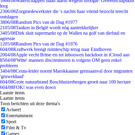
59
06/08
Waterschappen slaan alarm wegens droogte: Gereedschapskist
leeg
23
06/08
Zorgmedewerkster die 's nachts haar vriend bezocht terecht
ontslagen
38
06/08
Random Pics van de Dag #1977
21
05/08
Tanken in België wordt nóg aantrekkelijker
34
05/08
Dirk sluit supermarkt op de Wallen na golf van diefstal en
agressie
12
05/08
Random Pics van de Dag #1976
6
04/08
Kraftwerk brengt ruimteschip terug naar Eindhoven
20
04/08
Apple vecht Britse eis tot inbouwen backdoor in iCloud aan
85
04/08
'Witte' mannen discrimineren is volgens OM geen enkel
probleem
34
04/08
Ceuta-leider noemt Marokkaanse grensaanval door migranten
'gruweldaad'
6
04/08
Grote natuurbrand Boschhuizerbergen groeit naar 100 hectare
6
04/08
FOK! was even down
Laatste items
Laatste items
Toon berichten uit deze thema's
Actueel
Entertainment
Sport
Film & Tv
Games