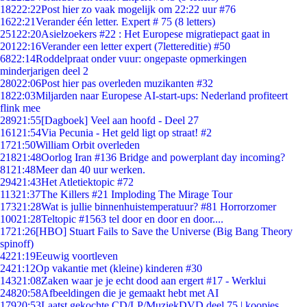
182
22:22
Post hier zo vaak mogelijk om 22:22 uur #76
16
22:21
Verander één letter. Expert # 75 (8 letters)
251
22:20
Asielzoekers #22 : Het Europese migratiepact gaat in
201
22:16
Verander een letter expert (7lettereditie) #50
68
22:14
Roddelpraat onder vuur: ongepaste opmerkingen
minderjarigen deel 2
280
22:06
Post hier pas overleden muzikanten #32
18
22:03
Miljarden naar Europese AI-start-ups: Nederland profiteert
flink mee
289
21:55
[Dagboek] Veel aan hoofd - Deel 27
161
21:54
Via Pecunia - Het geld ligt op straat! #2
17
21:50
William Orbit overleden
218
21:48
Oorlog Iran #136 Bridge and powerplant day incoming?
81
21:48
Meer dan 40 uur werken.
294
21:43
Het Atletiektopic #72
113
21:37
The Killers #21 Imploding The Mirage Tour
173
21:28
Wat is jullie binnenhuistemperatuur? #81 Horrorzomer
100
21:28
Teltopic #1563 tel door en door en door....
17
21:26
[HBO] Stuart Fails to Save the Universe (Big Bang Theory
spinoff)
42
21:19
Eeuwig voortleven
24
21:12
Op vakantie met (kleine) kinderen #30
143
21:08
Zaken waar je je echt dood aan ergert #17 - Werklui
248
20:58
Afbeeldingen die je gemaakt hebt met AI
179
20:53
Laatst gekochte CD/LP/MuziekDVD deel 75 | koopjes