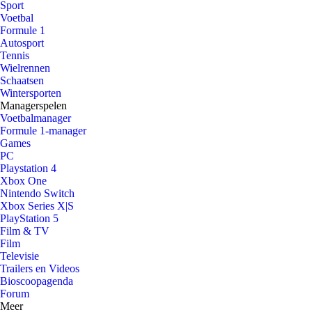
Sport
Voetbal
Formule 1
Autosport
Tennis
Wielrennen
Schaatsen
Wintersporten
Managerspelen
Voetbalmanager
Formule 1-manager
Games
PC
Playstation 4
Xbox One
Nintendo Switch
Xbox Series X|S
PlayStation 5
Film & TV
Film
Televisie
Trailers en Videos
Bioscoopagenda
Forum
Meer