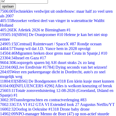
opslaan
75
06:00
Techniekles verdwijnt uit onderbouw: maar half zo veel uren
als 2007
4
05:55
Bezoeker verliest deel van vinger in waterattractie Walibi
Holland
4
05:26
EK Atletiek 2026 te Birmingham #1
195
05:16
[SBS6] De Oranjezomer #10 Helene je kan het niet stop
ermee
249
05:15
[Centraal] Ruimtevaart / SpaceX #87 Rondje oceaan
44
04:57
Trump wil dat J.D. Vance hem in 2028 opvolgt
145
04:46
Migranten breken door grens naar Ceuta in Spanje,l #10
233
04:34
Israel en Gaza #17
96
04:30
Koopzegels sparen bij AH duurt straks 2x zo lang
221
04:06
[Live Eredivisie #1784] Dying seconds van het seizoen!
2
04:05
Weer een parkeergarage dicht in Dordrecht, auto's zo snel
mogelijk weg
118
04:03
[SBS6] De Bondgenoten #318 Een klein kusje moet kunnen
61
04:00
[INFLUENCERS #296] Alles is welkom kneuzing of breuk
256
03:11
Totale zonsverduistering 12-08-2026 (Groenland, IJsland en
Spanje) #1
30
02:39
Transfergeruchten en contractverlenging #83
70
02:33
GTA VI #12 GTA VI Extended look 27 Augustus Netflix/YT
160
02:32
Oorlog in Oekraïne #1318 Drone baby drone
149
02:09
NPO-manager Menno de Boer (47) op non-actief stuurde