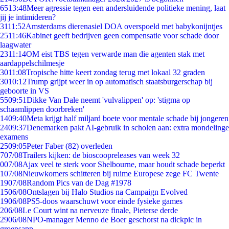
65
13:48
Meer agressie tegen een andersluidende politieke mening, laat
jij je intimideren?
31
11:52
Amsterdams dierenasiel DOA overspoeld met babykonijntjes
25
11:46
Kabinet geeft bedrijven geen compensatie voor schade door
laagwater
23
11:14
OM eist TBS tegen verwarde man die agenten stak met
aardappelschilmesje
30
11:08
Tropische hitte keert zondag terug met lokaal 32 graden
30
10:12
Trump grijpt weer in op automatisch staatsburgerschap bij
geboorte in VS
55
09:51
Dikke Van Dale neemt 'vulvalippen' op: 'stigma op
schaamlippen doorbreken'
14
09:40
Meta krijgt half miljard boete voor mentale schade bij jongeren
24
09:37
Denemarken pakt AI-gebruik in scholen aan: extra mondelinge
examens
25
09:05
Peter Faber (82) overleden
7
07/08
Trailers kijken: de bioscoopreleases van week 32
0
07/08
Ajax veel te sterk voor Shelbourne, maar houdt schade beperkt
1
07/08
Nieuwkomers schitteren bij ruime Europese zege FC Twente
19
07/08
Random Pics van de Dag #1978
15
06/08
Ontslagen bij Halo Studios na Campaign Evolved
19
06/08
PS5-doos waarschuwt voor einde fysieke games
2
06/08
Le Court wint na nerveuze finale, Pieterse derde
29
06/08
NPO-manager Menno de Boer geschorst na dickpic in
groepsapp