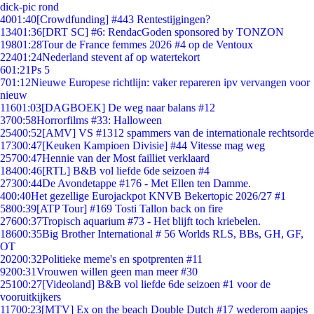
dick-pic rond
40
01:40
[Crowdfunding] #443 Rentestijgingen?
134
01:36
[DRT SC] #6: RendacGoden sponsored by TONZON
198
01:28
Tour de France femmes 2026 #4 op de Ventoux
224
01:24
Nederland stevent af op watertekort
6
01:21
Ps 5
7
01:12
Nieuwe Europese richtlijn: vaker repareren ipv vervangen voor
nieuw
116
01:03
[DAGBOEK] De weg naar balans #12
37
00:58
Horrorfilms #33: Halloween
254
00:52
[AMV] VS #1312 spammers van de internationale rechtsorde
173
00:47
[Keuken Kampioen Divisie] #44 Vitesse mag weg
257
00:47
Hennie van der Most failliet verklaard
184
00:46
[RTL] B&B vol liefde 6de seizoen #4
273
00:44
De Avondetappe #176 - Met Ellen ten Damme.
4
00:40
Het gezellige Eurojackpot KNVB Bekertopic 2026/27 #1
58
00:39
[ATP Tour] #169 Tosti Tallon back on fire
276
00:37
Tropisch aquarium #73 - Het blijft toch kriebelen.
186
00:35
Big Brother International # 56 Worlds RLS, BBs, GH, GF,
OT
202
00:32
Politieke meme's en spotprenten #11
92
00:31
Vrouwen willen geen man meer #30
251
00:27
[Videoland] B&B vol liefde 6de seizoen #1 voor de
vooruitkijkers
117
00:23
[MTV] Ex on the beach Double Dutch #17 wederom aapjes