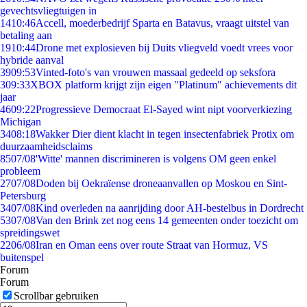
gevechtsvliegtuigen in
14
10:46
Accell, moederbedrijf Sparta en Batavus, vraagt uitstel van
betaling aan
19
10:44
Drone met explosieven bij Duits vliegveld voedt vrees voor
hybride aanval
39
09:53
Vinted-foto's van vrouwen massaal gedeeld op seksfora
3
09:33
XBOX platform krijgt zijn eigen "Platinum" achievements dit
jaar
46
09:22
Progressieve Democraat El-Sayed wint nipt voorverkiezing
Michigan
34
08:18
Wakker Dier dient klacht in tegen insectenfabriek Protix om
duurzaamheidsclaims
85
07/08
'Witte' mannen discrimineren is volgens OM geen enkel
probleem
27
07/08
Doden bij Oekraïense droneaanvallen op Moskou en Sint-
Petersburg
34
07/08
Kind overleden na aanrijding door AH-bestelbus in Dordrecht
53
07/08
Van den Brink zet nog eens 14 gemeenten onder toezicht om
spreidingswet
22
06/08
Iran en Oman eens over route Straat van Hormuz, VS
buitenspel
Forum
Forum
Scrollbar gebruiken