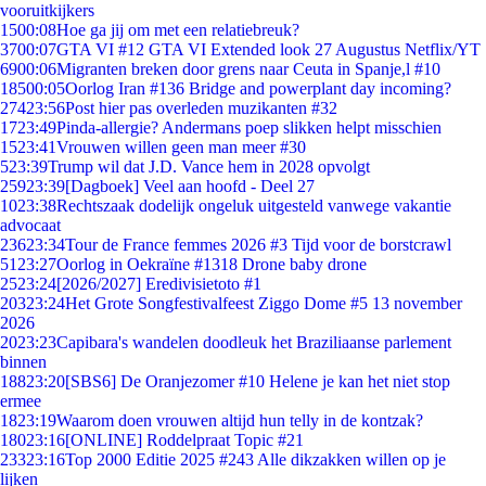
vooruitkijkers
15
00:08
Hoe ga jij om met een relatiebreuk?
37
00:07
GTA VI #12 GTA VI Extended look 27 Augustus Netflix/YT
69
00:06
Migranten breken door grens naar Ceuta in Spanje,l #10
185
00:05
Oorlog Iran #136 Bridge and powerplant day incoming?
274
23:56
Post hier pas overleden muzikanten #32
17
23:49
Pinda-allergie? Andermans poep slikken helpt misschien
15
23:41
Vrouwen willen geen man meer #30
5
23:39
Trump wil dat J.D. Vance hem in 2028 opvolgt
259
23:39
[Dagboek] Veel aan hoofd - Deel 27
10
23:38
Rechtszaak dodelijk ongeluk uitgesteld vanwege vakantie
advocaat
236
23:34
Tour de France femmes 2026 #3 Tijd voor de borstcrawl
51
23:27
Oorlog in Oekraïne #1318 Drone baby drone
25
23:24
[2026/2027] Eredivisietoto #1
203
23:24
Het Grote Songfestivalfeest Ziggo Dome #5 13 november
2026
20
23:23
Capibara's wandelen doodleuk het Braziliaanse parlement
binnen
188
23:20
[SBS6] De Oranjezomer #10 Helene je kan het niet stop
ermee
18
23:19
Waarom doen vrouwen altijd hun telly in de kontzak?
180
23:16
[ONLINE] Roddelpraat Topic #21
233
23:16
Top 2000 Editie 2025 #243 Alle dikzakken willen op je
lijken