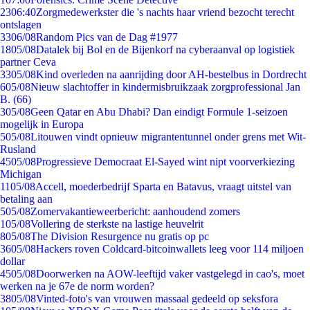
23
06:40
Zorgmedewerkster die 's nachts haar vriend bezocht terecht
ontslagen
33
06/08
Random Pics van de Dag #1977
18
05/08
Datalek bij Bol en de Bijenkorf na cyberaanval op logistiek
partner Ceva
33
05/08
Kind overleden na aanrijding door AH-bestelbus in Dordrecht
6
05/08
Nieuw slachtoffer in kindermisbruikzaak zorgprofessional Jan
B. (66)
3
05/08
Geen Qatar en Abu Dhabi? Dan eindigt Formule 1-seizoen
mogelijk in Europa
5
05/08
Litouwen vindt opnieuw migrantentunnel onder grens met Wit-
Rusland
45
05/08
Progressieve Democraat El-Sayed wint nipt voorverkiezing
Michigan
11
05/08
Accell, moederbedrijf Sparta en Batavus, vraagt uitstel van
betaling aan
5
05/08
Zomervakantieweerbericht: aanhoudend zomers
1
05/08
Vollering de sterkste na lastige heuvelrit
8
05/08
The Division Resurgence nu gratis op pc
36
05/08
Hackers roven Coldcard-bitcoinwallets leeg voor 114 miljoen
dollar
45
05/08
Doorwerken na AOW-leeftijd vaker vastgelegd in cao's, moet
werken na je 67e de norm worden?
38
05/08
Vinted-foto's van vrouwen massaal gedeeld op seksfora