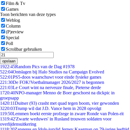
Film & Tv
Games
Toon berichten van deze types
Weblog
Column
(P)review
Special
Poll
Scrollbar gebruiken
opslaan
19
22:45
Random Pics van de Dag #1978
5
22:04
Ontslagen bij Halo Studios na Campaign Evolved
5
22:01
PS5-doos waarschuwt voor einde fysieke games
2
21:30
De FOK!Voetbalmanager 2026/2027 is begonnen
2
21:03
Le Court wint na nerveuze finale, Pieterse derde
17
20:40
NPO-manager Menno de Boer geschorst na dickpic in
groepsapp
14
20:11
Duitser (93) crasht met quad tegen boom, vier gewonden
32
20:03
Trump wil dat J.D. Vance hem in 2028 opvolgt
1
19:50
Lemmen boekt eerste profzege in zware Ronde van Polen-rit
13
19:42
'Zwarte weduwes' in Rusland trouwen soldaten voor
overlijdensuitkering
11
18:20
Zangeres en Idols-jurylid Jerney Kaagman op 79-jarige leeftijd