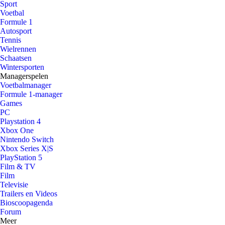
Sport
Voetbal
Formule 1
Autosport
Tennis
Wielrennen
Schaatsen
Wintersporten
Managerspelen
Voetbalmanager
Formule 1-manager
Games
PC
Playstation 4
Xbox One
Nintendo Switch
Xbox Series X|S
PlayStation 5
Film & TV
Film
Televisie
Trailers en Videos
Bioscoopagenda
Forum
Meer