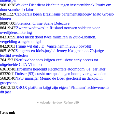
buitenspel
968
10:28
Wakker Dier dient klacht in tegen insectenfabriek Protix om
duurzaamheidsclaims
949
11:27
Capibara's lopen Braziliaans parlementsgebouw Mato Grosso
binnen
909
07:00
Forensics: Crime Scene Detective
864
19:42
'Zwarte weduwes' in Rusland trouwen soldaten voor
overlijdensuitkering
843
10:59
Israël meldt dood twee militairen in Zuid-Libanon,
vergelding aangekondigd
842
20:03
Trump wil dat J.D. Vance hem in 2028 opvolgt
805
18:20
Zangeres en Idols-jurylid Jerney Kaagman op 79-jarige
leeftijd overleden
764
15:21
Netflix-abonnees krijgen exclusieve early access tot
uitgebreide GTA VI trailer
636
10:48
Hiroshima herdenkt slachtoffers atoombom, 81 jaar later
633
20:11
Duitser (93) crasht met quad tegen boom, vier gewonden
568
20:40
NPO-manager Menno de Boer geschorst na dickpic in
groepsapp
456
12:12
XBOX platform krijgt zijn eigen "Platinum" achievements
dit jaar
▼ Advertentie door Refinery89
Lees ook