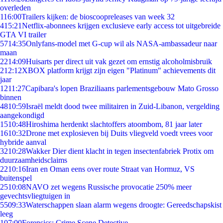
overleden
1
16:00
Trailers kijken: de bioscoopreleases van week 32
4
15:21
Netflix-abonnees krijgen exclusieve early access tot uitgebreide
GTA VI trailer
57
14:35
Onlyfans-model met G-cup wil als NASA-ambassadeur naar
maan
22
14:09
Huisarts per direct uit vak gezet om ernstig alcoholmisbruik
2
12:12
XBOX platform krijgt zijn eigen "Platinum" achievements dit
jaar
12
11:27
Capibara's lopen Braziliaans parlementsgebouw Mato Grosso
binnen
48
10:59
Israël meldt dood twee militairen in Zuid-Libanon, vergelding
aangekondigd
15
10:48
Hiroshima herdenkt slachtoffers atoombom, 81 jaar later
16
10:32
Drone met explosieven bij Duits vliegveld voedt vrees voor
hybride aanval
32
10:28
Wakker Dier dient klacht in tegen insectenfabriek Protix om
duurzaamheidsclaims
22
10:16
Iran en Oman eens over route Straat van Hormuz, VS
buitenspel
25
10:08
NAVO zet wegens Russische provocatie 250% meer
gevechtsvliegtuigen in
55
09:33
Waterschappen slaan alarm wegens droogte: Gereedschapskist
leeg
1
07:00
Forensics: Crime Scene Detective