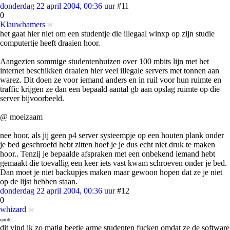
donderdag 22 april 2004, 00:36 uur
#11
0
Klauwhamers
het gaat hier niet om een studentje die illegaal winxp op zijn studie
computertje heeft draaien hoor.
Aangezien sommige studentenhuizen over 100 mbits lijn met het
internet beschikken draaien hier veel illegale servers met tonnen aan
warez. Dit doen ze voor iemand anders en in ruil voor hun ruimte en
traffic krijgen ze dan een bepaald aantal gb aan opslag ruimte op die
server bijvoorbeeld.
@ moeizaam
nee hoor, als jij geen p4 server systeempje op een houten plank onder
je bed geschroefd hebt zitten hoef je je dus echt niet druk te maken
hoor.. Tenzij je bepaalde afspraken met een onbekend iemand hebt
gemaakt die toevallig een keer iets vast kwam schroeven onder je bed.
Dan moet je niet backupjes maken maar gewoon hopen dat ze je niet
op de lijst hebben staan.
donderdag 22 april 2004, 00:36 uur
#12
0
whizard
quote:
dit vind ik zo matig beetje arme studenten fucken omdat ze de software