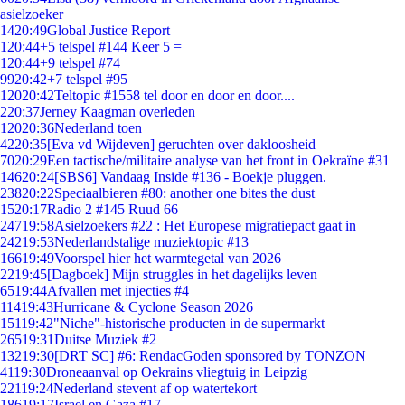
asielzoeker
14
20:49
Global Justice Report
1
20:44
+5 telspel #144 Keer 5 =
1
20:44
+9 telspel #74
99
20:42
+7 telspel #95
120
20:42
Teltopic #1558 tel door en door en door....
2
20:37
Jerney Kaagman overleden
120
20:36
Nederland toen
42
20:35
[Eva vd Wijdeven] geruchten over dakloosheid
70
20:29
Een tactische/militaire analyse van het front in Oekraïne #31
146
20:24
[SBS6] Vandaag Inside #136 - Boekje pluggen.
238
20:22
Speciaalbieren #80: another one bites the dust
15
20:17
Radio 2 #145 Ruud 66
247
19:58
Asielzoekers #22 : Het Europese migratiepact gaat in
242
19:53
Nederlandstalige muziektopic #13
166
19:49
Voorspel hier het warmtegetal van 2026
22
19:45
[Dagboek] Mijn struggles in het dagelijks leven
65
19:44
Afvallen met injecties #4
114
19:43
Hurricane & Cyclone Season 2026
151
19:42
"Niche"-historische producten in de supermarkt
265
19:31
Duitse Muziek #2
132
19:30
[DRT SC] #6: RendacGoden sponsored by TONZON
41
19:30
Droneaanval op Oekrains vliegtuig in Leipzig
221
19:24
Nederland stevent af op watertekort
186
19:17
Israel en Gaza #17