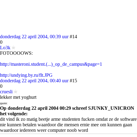
donderdag 22 april 2004, 00:39 uur
#14
0
Lo3k
FOTOOOOWS:
http://masteroni.student.(...)_op_de_campus&page=1
http://undying.by.ru/flt.JPG
donderdag 22 april 2004, 00:40 uur
#15
0
cruesli
lekker met yoghurt
quote:
Op donderdag 22 april 2004 00:29 schreef SJUNKY_UNICRON
het volgende:
dit vind ik zo matig beetje arme studenten fucken omdat ze de software
nie kunnen betalen waardoor die mensen ernie mee om kunnen gaan
waardoor iedereen weer computer noob word