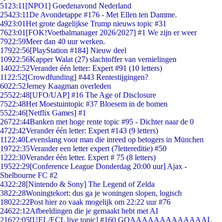
51
23:11
[NPO1] Goedenavond Nederland
254
23:11
De Avondetappe #176 - Met Ellen ten Damme.
49
23:01
Het grote dagelijkse Trump nieuws topic #31
76
23:01
[FOK!Voetbalmanager 2026/2027] #1 We zijn er weer
79
22:59
Meer dan 40 uur werken.
179
22:56
[PlayStation #184] Nieuw deel
109
22:56
Kapper Walat (27) slachtoffer van vernielingen
140
22:52
Verander één letter: Expert #91 (10 letters)
11
22:52
[Crowdfunding] #443 Rentestijgingen?
60
22:52
Jerney Kaagman overleden
255
22:48
[UFO/UAP] #16 The Age of Disclosure
75
22:48
Het Moestuintopic #37 Bloesem in de bomen
55
22:46
[Netflix Games] #1
267
22:44
Banken met hoge rente topic #95 - Dichter naar de 0
47
22:42
Verander één letter: Expert #143 (9 letters)
11
22:40
Levenslang voor man die inreed op betogers in München
197
22:35
Verander een letter expert (7lettereditie) #50
12
22:30
Verander één letter. Expert # 75 (8 letters)
195
22:29
[Conference League Donderdag 20:00 uur] Ajax -
Shelbourne FC #2
43
22:28
[Nintendo & Sony] The Legend of Zelda
38
22:28
Woningtekort: dus ga je woningen slopen, logisch
180
22:22
Post hier zo vaak mogelijk om 22:22 uur #76
246
22:12
Afbeeldingen die je gemaakt hebt met AI
216
22:05
[UEL/ECL live topic] #160 GOAAAAAAAAAAAAAL