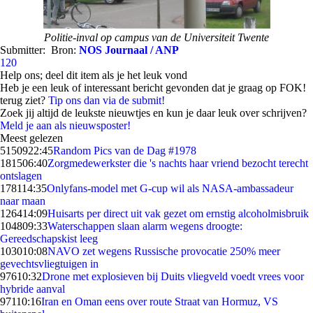
Politie-inval op campus van de Universiteit Twente
Submitter:
Bron:
NOS Journaal / ANP
120
Help ons; deel dit item als je het leuk vond
Heb je een leuk of interessant bericht gevonden dat je graag op FOK!
terug ziet?
Tip ons dan via de submit!
Zoek jij altijd de leukste nieuwtjes en kun je daar leuk over schrijven?
Meld je aan als nieuwsposter!
Meest gelezen
51509
22:45
Random Pics van de Dag #1978
1815
06:40
Zorgmedewerkster die 's nachts haar vriend bezocht terecht
ontslagen
1781
14:35
Onlyfans-model met G-cup wil als NASA-ambassadeur
naar maan
1264
14:09
Huisarts per direct uit vak gezet om ernstig alcoholmisbruik
1048
09:33
Waterschappen slaan alarm wegens droogte:
Gereedschapskist leeg
1030
10:08
NAVO zet wegens Russische provocatie 250% meer
gevechtsvliegtuigen in
976
10:32
Drone met explosieven bij Duits vliegveld voedt vrees voor
hybride aanval
971
10:16
Iran en Oman eens over route Straat van Hormuz, VS