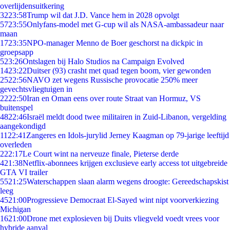
overlijdensuitkering
32
23:58
Trump wil dat J.D. Vance hem in 2028 opvolgt
57
23:55
Onlyfans-model met G-cup wil als NASA-ambassadeur naar
maan
17
23:35
NPO-manager Menno de Boer geschorst na dickpic in
groepsapp
5
23:26
Ontslagen bij Halo Studios na Campaign Evolved
14
23:22
Duitser (93) crasht met quad tegen boom, vier gewonden
25
22:56
NAVO zet wegens Russische provocatie 250% meer
gevechtsvliegtuigen in
22
22:50
Iran en Oman eens over route Straat van Hormuz, VS
buitenspel
48
22:46
Israël meldt dood twee militairen in Zuid-Libanon, vergelding
aangekondigd
11
22:41
Zangeres en Idols-jurylid Jerney Kaagman op 79-jarige leeftijd
overleden
2
22:17
Le Court wint na nerveuze finale, Pieterse derde
4
21:38
Netflix-abonnees krijgen exclusieve early access tot uitgebreide
GTA VI trailer
55
21:25
Waterschappen slaan alarm wegens droogte: Gereedschapskist
leeg
45
21:00
Progressieve Democraat El-Sayed wint nipt voorverkiezing
Michigan
16
21:00
Drone met explosieven bij Duits vliegveld voedt vrees voor
hybride aanval