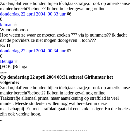
Zo dan,blaffende honden bijten tóch,taakstrafje,of ook op amerikaanse
manier berecht?beboet?? Ik ben in ieder geval nog online
donderdag 22 april 2004, 00:33 uur
#6
0
kitman
Whoooohoooo
Hoe weten ze waar ze moeten zoeken ??? via ip nummers?? ik dacht
dat de providers ze niet mogen doorgeven .. toch???
Ex-D
donderdag 22 april 2004, 00:34 uur
#7
0
Beluga
[FOK!]Beluga
quote:
Op donderdag 22 april 2004 00:31 schreef Girlhunter het
volgende:
Zo dan,blaffende honden bijten tóch,taakstrafje,of ook op amerikaanse
manier berecht?beboet?? Ik ben in ieder geval nog online
Taakstrafje allemaal prima, maar aantekening op strafblad is veel
minder. Meeste studenten willen nog wat bereiken in deze
maatschappij. En met strafblad gaat dat een stuk lastiger. En die boetes
zijn ook verekte hoog.
...