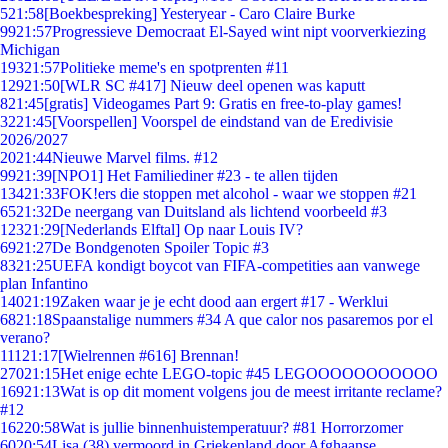
5
21:58
[Boekbespreking] Yesteryear - Caro Claire Burke
99
21:57
Progressieve Democraat El-Sayed wint nipt voorverkiezing
Michigan
193
21:57
Politieke meme's en spotprenten #11
129
21:50
[WLR SC #417] Nieuw deel openen was kaputt
8
21:45
[gratis] Videogames Part 9: Gratis en free-to-play games!
32
21:45
[Voorspellen] Voorspel de eindstand van de Eredivisie
2026/2027
20
21:44
Nieuwe Marvel films. #12
99
21:39
[NPO1] Het Familiediner #23 - te allen tijden
134
21:33
FOK!ers die stoppen met alcohol - waar we stoppen #21
65
21:32
De neergang van Duitsland als lichtend voorbeeld #3
123
21:29
[Nederlands Elftal] Op naar Louis IV?
69
21:27
De Bondgenoten Spoiler Topic #3
83
21:25
UEFA kondigt boycot van FIFA-competities aan vanwege
plan Infantino
140
21:19
Zaken waar je je echt dood aan ergert #17 - Werklui
68
21:18
Spaanstalige nummers #34 A que calor nos pasaremos por el
verano?
111
21:17
[Wielrennen #616] Brennan!
270
21:15
Het enige echte LEGO-topic #45 LEGOOOOOOOOOOO
169
21:13
Wat is op dit moment volgens jou de meest irritante reclame?
#12
162
20:58
Wat is jullie binnenhuistemperatuur? #81 Horrorzomer
60
20:54
Lisa (38) vermoord in Griekenland door Afghaanse