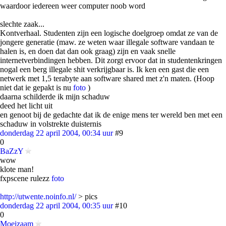
waardoor iedereen weer computer noob word
slechte zaak...
Kontverhaal. Studenten zijn een logische doelgroep omdat ze van de
jongere generatie (maw. ze weten waar illegale software vandaan te
halen is, en doen dat dan ook graag) zijn en vaak snelle
internetverbindingen hebben. Dit zorgt ervoor dat in studentenkringen
nogal een berg illegale shit verkrijgbaar is. Ik ken een gast die een
netwerk met 1,5 terabyte aan software shared met z'n maten. (Hoop
niet dat ie gepakt is nu
foto
)
daarna schilderde ik mijn schaduw
deed het licht uit
en genoot bij de gedachte dat ik de enige mens ter wereld ben met een
schaduw in volstrekte duisternis
donderdag 22 april 2004, 00:34 uur
#9
0
BaZzY
wow
klote man!
fxpscene rulezz
foto
http://utwente.noinfo.nl/
> pics
donderdag 22 april 2004, 00:35 uur
#10
0
Moeizaam