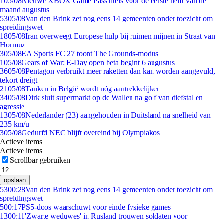
1
05/08
Nieuwe XBOX Game Pass titels voor de eerste helft van de
maand augustus
53
05/08
Van den Brink zet nog eens 14 gemeenten onder toezicht om
spreidingswet
18
05/08
Iran overweegt Europese hulp bij ruimen mijnen in Straat van
Hormuz
3
05/08
EA Sports FC 27 toont The Grounds-modus
1
05/08
Gears of War: E-Day open beta begint 6 augustus
36
05/08
Pentagon verbruikt meer raketten dan kan worden aangevuld,
tekort dreigt
21
05/08
Tanken in België wordt nóg aantrekkelijker
34
05/08
Dirk sluit supermarkt op de Wallen na golf van diefstal en
agressie
13
05/08
Nederlander (23) aangehouden in Duitsland na snelheid van
235 km/u
3
05/08
Gedurfd NEC blijft overeind bij Olympiakos
Actieve items
Actieve items
Scrollbar gebruiken
opslaan
53
00:28
Van den Brink zet nog eens 14 gemeenten onder toezicht om
spreidingswet
5
00:17
PS5-doos waarschuwt voor einde fysieke games
13
00:11
'Zwarte weduwes' in Rusland trouwen soldaten voor