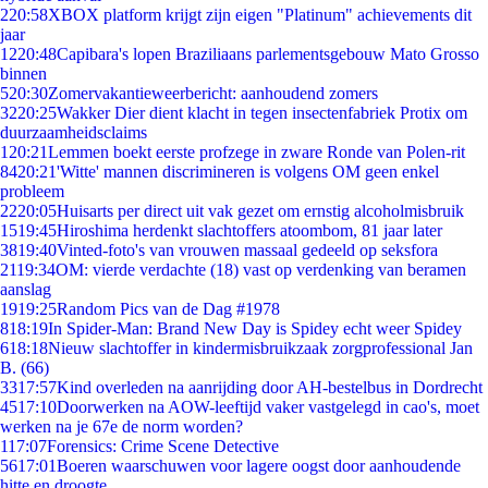
2
20:58
XBOX platform krijgt zijn eigen "Platinum" achievements dit
jaar
12
20:48
Capibara's lopen Braziliaans parlementsgebouw Mato Grosso
binnen
5
20:30
Zomervakantieweerbericht: aanhoudend zomers
32
20:25
Wakker Dier dient klacht in tegen insectenfabriek Protix om
duurzaamheidsclaims
1
20:21
Lemmen boekt eerste profzege in zware Ronde van Polen-rit
84
20:21
'Witte' mannen discrimineren is volgens OM geen enkel
probleem
22
20:05
Huisarts per direct uit vak gezet om ernstig alcoholmisbruik
15
19:45
Hiroshima herdenkt slachtoffers atoombom, 81 jaar later
38
19:40
Vinted-foto's van vrouwen massaal gedeeld op seksfora
21
19:34
OM: vierde verdachte (18) vast op verdenking van beramen
aanslag
19
19:25
Random Pics van de Dag #1978
8
18:19
In Spider-Man: Brand New Day is Spidey echt weer Spidey
6
18:18
Nieuw slachtoffer in kindermisbruikzaak zorgprofessional Jan
B. (66)
33
17:57
Kind overleden na aanrijding door AH-bestelbus in Dordrecht
45
17:10
Doorwerken na AOW-leeftijd vaker vastgelegd in cao's, moet
werken na je 67e de norm worden?
1
17:07
Forensics: Crime Scene Detective
56
17:01
Boeren waarschuwen voor lagere oogst door aanhoudende
hitte en droogte