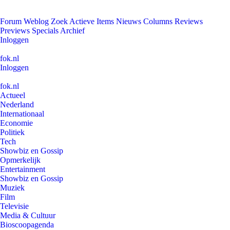
Forum
Weblog
Zoek
Actieve Items
Nieuws
Columns
Reviews
Previews
Specials
Archief
Inloggen
fok.nl
Inloggen
fok.nl
Actueel
Nederland
Internationaal
Economie
Politiek
Tech
Showbiz en Gossip
Opmerkelijk
Entertainment
Showbiz en Gossip
Muziek
Film
Televisie
Media & Cultuur
Bioscoopagenda