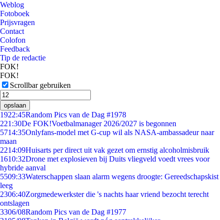
Weblog
Fotoboek
Prijsvragen
Contact
Colofon
Feedback
Tip de redactie
FOK!
FOK!
Scrollbar gebruiken
opslaan
19
22:45
Random Pics van de Dag #1978
2
21:30
De FOK!Voetbalmanager 2026/2027 is begonnen
57
14:35
Onlyfans-model met G-cup wil als NASA-ambassadeur naar
maan
22
14:09
Huisarts per direct uit vak gezet om ernstig alcoholmisbruik
16
10:32
Drone met explosieven bij Duits vliegveld voedt vrees voor
hybride aanval
55
09:33
Waterschappen slaan alarm wegens droogte: Gereedschapskist
leeg
23
06:40
Zorgmedewerkster die 's nachts haar vriend bezocht terecht
ontslagen
33
06/08
Random Pics van de Dag #1977