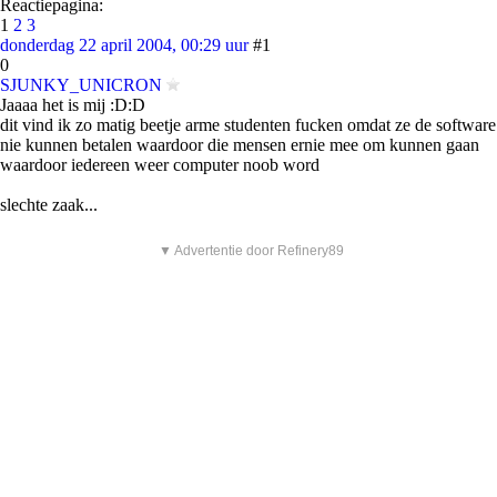
Reactiepagina:
1
2
3
donderdag 22 april 2004, 00:29 uur
#1
0
SJUNKY_UNICRON
Jaaaa het is mij :D:D
dit vind ik zo matig beetje arme studenten fucken omdat ze de software
nie kunnen betalen waardoor die mensen ernie mee om kunnen gaan
waardoor iedereen weer computer noob word
slechte zaak...
▼ Advertentie door Refinery89