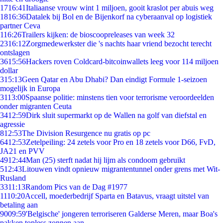
17
16:41
Italiaanse vrouw wint 1 miljoen, gooit kraslot per abuis weg
18
16:36
Datalek bij Bol en de Bijenkorf na cyberaanval op logistiek
partner Ceva
1
16:26
Trailers kijken: de bioscoopreleases van week 32
23
16:12
Zorgmedewerkster die 's nachts haar vriend bezocht terecht
ontslagen
36
15:56
Hackers roven Coldcard-bitcoinwallets leeg voor 114 miljoen
dollar
3
15:13
Geen Qatar en Abu Dhabi? Dan eindigt Formule 1-seizoen
mogelijk in Europa
31
13:00
Spaanse politie: minstens tien voor terrorisme veroordeelden
onder migranten Ceuta
34
12:59
Dirk sluit supermarkt op de Wallen na golf van diefstal en
agressie
8
12:53
The Division Resurgence nu gratis op pc
64
12:53
Zetelpeiling: 24 zetels voor Pro en 18 zetels voor D66, FvD,
JA21 en PVV
49
12:44
Man (25) sterft nadat hij lijm als condoom gebruikt
5
12:43
Litouwen vindt opnieuw migrantentunnel onder grens met Wit-
Rusland
33
11:13
Random Pics van de Dag #1977
11
10:20
Accell, moederbedrijf Sparta en Batavus, vraagt uitstel van
betaling aan
90
09:59
'Belgische' jongeren terroriseren Galderse Meren, maar Boa's
pakken topless zonnen aan