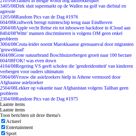
21
05/08
Tanken in België wordt nóg aantrekkelijker
34
05/08
Dirk sluit supermarkt op de Wallen na golf van diefstal en
agressie
12
05/08
Random Pics van de Dag #1976
6
04/08
Kraftwerk brengt ruimteschip terug naar Eindhoven
20
04/08
Apple vecht Britse eis tot inbouwen backdoor in iCloud aan
84
04/08
'Witte' mannen discrimineren is volgens OM geen enkel
probleem
30
04/08
Ceuta-leider noemt Marokkaanse grensaanval door migranten
'gruweldaad'
6
04/08
Grote natuurbrand Boschhuizerbergen groeit naar 100 hectare
6
04/08
FOK! was even down
41
04/08
Regering VS geeft scholen die 'genderidentiteit' van kinderen
verbergen voor ouders ultimatum
59
04/08
Vrouw die asielzoekers hielp in Athene vermoord door
Afghaanse asielzoeker
25
04/08
Lekker op vakantie naar Afghanistan volgens Taliban geen
probleem
23
04/08
Random Pics van de Dag #1975
Laatste items
Laatste items
Toon berichten uit deze thema's
Actueel
Entertainment
Sport