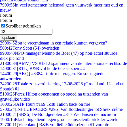
79
09:56
In veel gemeenten helemaal geen vuurwerk meer met oud en
nieuw
Forum
Forum
Scrollbar gebruiken
opslaan
29
00:45
Zou je vreemdgaan in een relatie kunnen vergeven?
5
00:42
Tony Scott (54) overleden
99
00:40
NPO-manager Menno de Boer (47) op non-actief stuurde
dick-pic rond
218
00:34
[AMV] VS #1312 spammers van de internationale rechtsorde
149
00:31
[RTL] B&B vol liefde 6de seizoen #4
144
00:29
[AKQ] #3384 Topic met vragen. En soms goede
antwoorden.
242
00:28
Totale zonsverduistering 12-08-2026 (Groenland, IJsland en
Spanje) #1
51
00:26
Perez Hilton opgenomen op spoed na uitzenden van
gruwelijke video
16
00:25
[ATP Tour] #169 Tosti Tallon back on fire
57
00:24
[INFLUENCERS #295] Van flodderslinger tot Shrek-crème
210
00:21
[SBS6] De Bondgenoten #317 We dansen de macaroni
19
00:16
Klacht ingediend tegen grootste insectenfabriek ter wereld
227
00:11
[Videoland] B&B vol liefde 6de seizoen #1 voor de