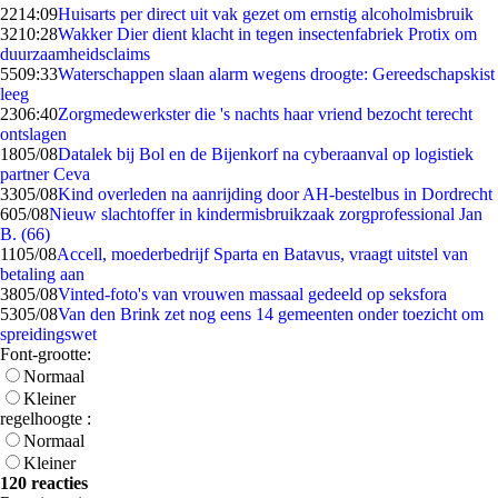
22
14:09
Huisarts per direct uit vak gezet om ernstig alcoholmisbruik
32
10:28
Wakker Dier dient klacht in tegen insectenfabriek Protix om
duurzaamheidsclaims
55
09:33
Waterschappen slaan alarm wegens droogte: Gereedschapskist
leeg
23
06:40
Zorgmedewerkster die 's nachts haar vriend bezocht terecht
ontslagen
18
05/08
Datalek bij Bol en de Bijenkorf na cyberaanval op logistiek
partner Ceva
33
05/08
Kind overleden na aanrijding door AH-bestelbus in Dordrecht
6
05/08
Nieuw slachtoffer in kindermisbruikzaak zorgprofessional Jan
B. (66)
11
05/08
Accell, moederbedrijf Sparta en Batavus, vraagt uitstel van
betaling aan
38
05/08
Vinted-foto's van vrouwen massaal gedeeld op seksfora
53
05/08
Van den Brink zet nog eens 14 gemeenten onder toezicht om
spreidingswet
Font-grootte:
Normaal
Kleiner
regelhoogte :
Normaal
Kleiner
120 reacties