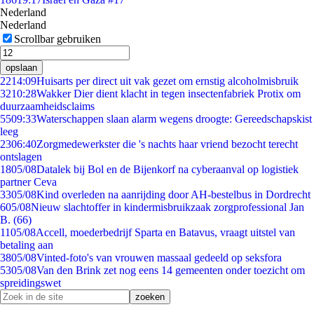
Nederland
Nederland
Scrollbar gebruiken
opslaan
22
14:09
Huisarts per direct uit vak gezet om ernstig alcoholmisbruik
32
10:28
Wakker Dier dient klacht in tegen insectenfabriek Protix om
duurzaamheidsclaims
55
09:33
Waterschappen slaan alarm wegens droogte: Gereedschapskist
leeg
23
06:40
Zorgmedewerkster die 's nachts haar vriend bezocht terecht
ontslagen
18
05/08
Datalek bij Bol en de Bijenkorf na cyberaanval op logistiek
partner Ceva
33
05/08
Kind overleden na aanrijding door AH-bestelbus in Dordrecht
6
05/08
Nieuw slachtoffer in kindermisbruikzaak zorgprofessional Jan
B. (66)
11
05/08
Accell, moederbedrijf Sparta en Batavus, vraagt uitstel van
betaling aan
38
05/08
Vinted-foto's van vrouwen massaal gedeeld op seksfora
53
05/08
Van den Brink zet nog eens 14 gemeenten onder toezicht om
spreidingswet