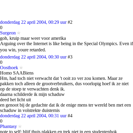
donderdag 22 april 2004, 00:29 uur
#2
0
Surgeon
goh, kruip maar weer voor amerika
Arguing over the Internet is like being in the Special Olympics. Even if
you win, youre retarded.
donderdag 22 april 2004, 00:30 uur
#3
0
Oosthoek
Homo SAABiens
Hm, had toch niet verwacht dat 't ooit zo ver zou komen. Maar ze
pakken toch alleen de grootverbruikers, dus voorlopig hoef ik ze niet
op de stoep te verwachten denk ik.
daarna schilderde ik mijn schaduw
deed het licht uit
en genoot bij de gedachte dat ik de enige mens ter wereld ben met een
schaduw in volstrekte duisternis
donderdag 22 april 2004, 00:31 uur
#4
0
Phantasy
note to self: blijf thuis plakken en trek niet in een studentenhok