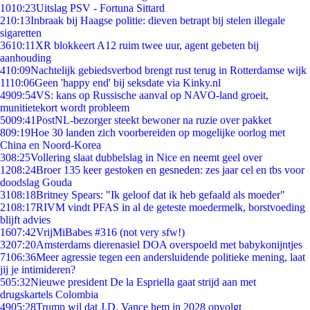
10
10:23
Uitslag PSV - Fortuna Sittard
2
10:13
Inbraak bij Haagse politie: dieven betrapt bij stelen illegale
sigaretten
36
10:11
XR blokkeert A12 ruim twee uur, agent gebeten bij
aanhouding
4
10:09
Nachtelijk gebiedsverbod brengt rust terug in Rotterdamse wijk
11
10:06
Geen 'happy end' bij seksdate via Kinky.nl
49
09:54
VS: kans op Russische aanval op NAVO-land groeit,
munitietekort wordt probleem
50
09:41
PostNL-bezorger steekt bewoner na ruzie over pakket
8
09:19
Hoe 30 landen zich voorbereiden op mogelijke oorlog met
China en Noord-Korea
3
08:25
Vollering slaat dubbelslag in Nice en neemt geel over
12
08:24
Broer 135 keer gestoken en gesneden: zes jaar cel en tbs voor
doodslag Gouda
31
08:18
Britney Spears: "Ik geloof dat ik heb gefaald als moeder"
21
08:17
RIVM vindt PFAS in al de geteste moedermelk, borstvoeding
blijft advies
16
07:42
VrijMiBabes #316 (not very sfw!)
32
07:20
Amsterdams dierenasiel DOA overspoeld met babykonijntjes
71
06:36
Meer agressie tegen een andersluidende politieke mening, laat
jij je intimideren?
5
05:32
Nieuwe president De la Espriella gaat strijd aan met
drugskartels Colombia
49
05:28
Trump wil dat J.D. Vance hem in 2028 opvolgt