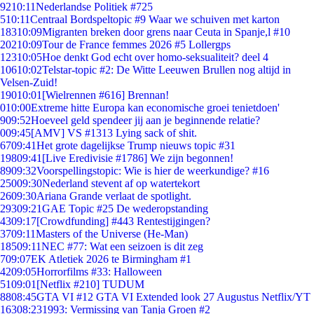
92
10:11
Nederlandse Politiek #725
5
10:11
Centraal Bordspeltopic #9 Waar we schuiven met karton
183
10:09
Migranten breken door grens naar Ceuta in Spanje,l #10
202
10:09
Tour de France femmes 2026 #5 Lollergps
123
10:05
Hoe denkt God echt over homo-seksualiteit? deel 4
106
10:02
Telstar-topic #2: De Witte Leeuwen Brullen nog altijd in
Velsen-Zuid!
190
10:01
[Wielrennen #616] Brennan!
0
10:00
Extreme hitte Europa kan economische groei tenietdoen'
9
09:52
Hoeveel geld spendeer jij aan je beginnende relatie?
0
09:45
[AMV] VS #1313 Lying sack of shit.
67
09:41
Het grote dagelijkse Trump nieuws topic #31
198
09:41
[Live Eredivisie #1786] We zijn begonnen!
89
09:32
Voorspellingstopic: Wie is hier de weerkundige? #16
250
09:30
Nederland stevent af op watertekort
26
09:30
Ariana Grande verlaat de spotlight.
293
09:21
GAE Topic #25 De wederopstanding
43
09:17
[Crowdfunding] #443 Rentestijgingen?
37
09:11
Masters of the Universe (He-Man)
185
09:11
NEC #77: Wat een seizoen is dit zeg
7
09:07
EK Atletiek 2026 te Birmingham #1
42
09:05
Horrorfilms #33: Halloween
51
09:01
[Netflix #210] TUDUM
88
08:45
GTA VI #12 GTA VI Extended look 27 Augustus Netflix/YT
163
08:23
1993: Vermissing van Tanja Groen #2