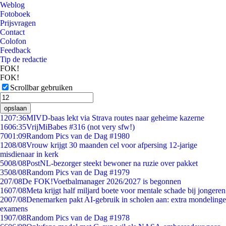
Weblog
Fotoboek
Prijsvragen
Contact
Colofon
Feedback
Tip de redactie
FOK!
FOK!
Scrollbar gebruiken
opslaan
12
07:36
MIVD-baas lekt via Strava routes naar geheime kazerne
16
06:35
VrijMiBabes #316 (not very sfw!)
70
01:09
Random Pics van de Dag #1980
12
08/08
Vrouw krijgt 30 maanden cel voor afpersing 12-jarige
misdienaar in kerk
50
08/08
PostNL-bezorger steekt bewoner na ruzie over pakket
35
08/08
Random Pics van de Dag #1979
2
07/08
De FOK!Voetbalmanager 2026/2027 is begonnen
16
07/08
Meta krijgt half miljard boete voor mentale schade bij jongeren
20
07/08
Denemarken pakt AI-gebruik in scholen aan: extra mondelinge
examens
19
07/08
Random Pics van de Dag #1978