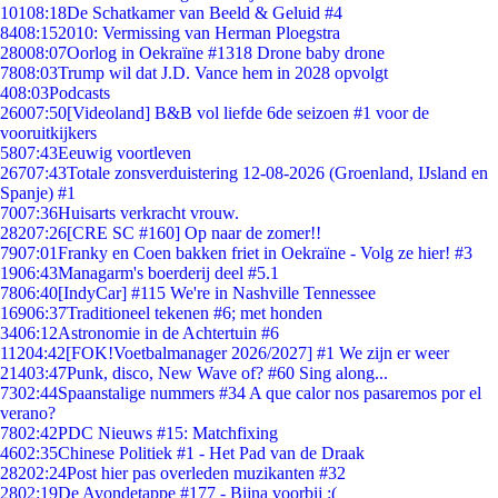
101
08:18
De Schatkamer van Beeld & Geluid #4
84
08:15
2010: Vermissing van Herman Ploegstra
280
08:07
Oorlog in Oekraïne #1318 Drone baby drone
78
08:03
Trump wil dat J.D. Vance hem in 2028 opvolgt
4
08:03
Podcasts
260
07:50
[Videoland] B&B vol liefde 6de seizoen #1 voor de
vooruitkijkers
58
07:43
Eeuwig voortleven
267
07:43
Totale zonsverduistering 12-08-2026 (Groenland, IJsland en
Spanje) #1
70
07:36
Huisarts verkracht vrouw.
282
07:26
[CRE SC #160] Op naar de zomer!!
79
07:01
Franky en Coen bakken friet in Oekraïne - Volg ze hier! #3
19
06:43
Managarm's boerderij deel #5.1
78
06:40
[IndyCar] #115 We're in Nashville Tennessee
169
06:37
Traditioneel tekenen #6; met honden
34
06:12
Astronomie in de Achtertuin #6
112
04:42
[FOK!Voetbalmanager 2026/2027] #1 We zijn er weer
214
03:47
Punk, disco, New Wave of? #60 Sing along...
73
02:44
Spaanstalige nummers #34 A que calor nos pasaremos por el
verano?
78
02:42
PDC Nieuws #15: Matchfixing
46
02:35
Chinese Politiek #1 - Het Pad van de Draak
282
02:24
Post hier pas overleden muzikanten #32
28
02:19
De Avondetappe #177 - Bijna voorbij :(