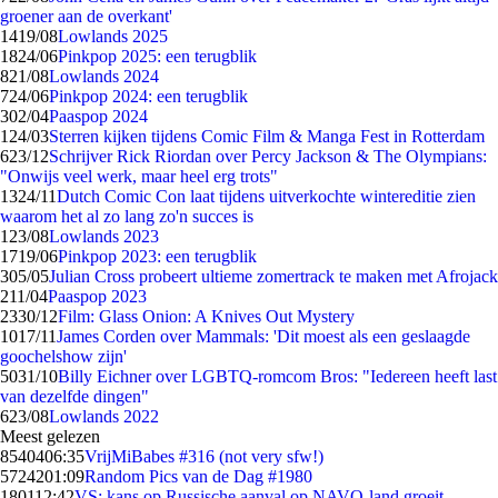
groener aan de overkant'
14
19/08
Lowlands 2025
18
24/06
Pinkpop 2025: een terugblik
8
21/08
Lowlands 2024
7
24/06
Pinkpop 2024: een terugblik
3
02/04
Paaspop 2024
1
24/03
Sterren kijken tijdens Comic Film & Manga Fest in Rotterdam
6
23/12
Schrijver Rick Riordan over Percy Jackson & The Olympians:
"Onwijs veel werk, maar heel erg trots"
13
24/11
Dutch Comic Con laat tijdens uitverkochte wintereditie zien
waarom het al zo lang zo'n succes is
1
23/08
Lowlands 2023
17
19/06
Pinkpop 2023: een terugblik
3
05/05
Julian Cross probeert ultieme zomertrack te maken met Afrojack
2
11/04
Paaspop 2023
23
30/12
Film: Glass Onion: A Knives Out Mystery
10
17/11
James Corden over Mammals: 'Dit moest als een geslaagde
goochelshow zijn'
50
31/10
Billy Eichner over LGBTQ-romcom Bros: "Iedereen heeft last
van dezelfde dingen"
6
23/08
Lowlands 2022
Meest gelezen
85404
06:35
VrijMiBabes #316 (not very sfw!)
57242
01:09
Random Pics van de Dag #1980
1801
12:42
VS: kans op Russische aanval op NAVO-land groeit,