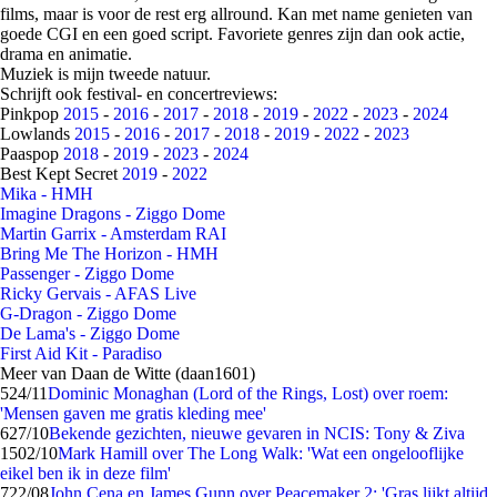
films, maar is voor de rest erg allround. Kan met name genieten van
goede CGI en een goed script. Favoriete genres zijn dan ook actie,
drama en animatie.
Muziek is mijn tweede natuur.
Schrijft ook festival- en concertreviews:
Pinkpop
2015
-
2016
-
2017
-
2018
-
2019
-
2022
-
2023
-
2024
Lowlands
2015
-
2016
-
2017
-
2018
-
2019
-
2022
-
2023
Paaspop
2018
-
2019
-
2023
-
2024
Best Kept Secret
2019
-
2022
Mika - HMH
Imagine Dragons - Ziggo Dome
Martin Garrix - Amsterdam RAI
Bring Me The Horizon - HMH
Passenger - Ziggo Dome
Ricky Gervais - AFAS Live
G-Dragon - Ziggo Dome
De Lama's - Ziggo Dome
First Aid Kit - Paradiso
Meer van Daan de Witte (daan1601)
5
24/11
Dominic Monaghan (Lord of the Rings, Lost) over roem:
'Mensen gaven me gratis kleding mee'
6
27/10
Bekende gezichten, nieuwe gevaren in NCIS: Tony & Ziva
15
02/10
Mark Hamill over The Long Walk: 'Wat een ongelooflijke
eikel ben ik in deze film'
7
22/08
John Cena en James Gunn over Peacemaker 2: 'Gras lijkt altijd