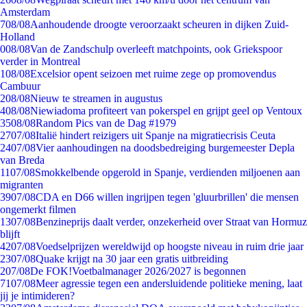
Amsterdam
7
08/08
Aanhoudende droogte veroorzaakt scheuren in dijken Zuid-
Holland
0
08/08
Van de Zandschulp overleeft matchpoints, ook Griekspoor
verder in Montreal
1
08/08
Excelsior opent seizoen met ruime zege op promovendus
Cambuur
2
08/08
Nieuw te streamen in augustus
4
08/08
Niewiadoma profiteert van pokerspel en grijpt geel op Ventoux
35
08/08
Random Pics van de Dag #1979
27
07/08
Italië hindert reizigers uit Spanje na migratiecrisis Ceuta
24
07/08
Vier aanhoudingen na doodsbedreiging burgemeester Depla
van Breda
11
07/08
Smokkelbende opgerold in Spanje, verdienden miljoenen aan
migranten
39
07/08
CDA en D66 willen ingrijpen tegen 'gluurbrillen' die mensen
ongemerkt filmen
13
07/08
Benzineprijs daalt verder, onzekerheid over Straat van Hormuz
blijft
42
07/08
Voedselprijzen wereldwijd op hoogste niveau in ruim drie jaar
23
07/08
Quake krijgt na 30 jaar een gratis uitbreiding
2
07/08
De FOK!Voetbalmanager 2026/2027 is begonnen
71
07/08
Meer agressie tegen een andersluidende politieke mening, laat
jij je intimideren?