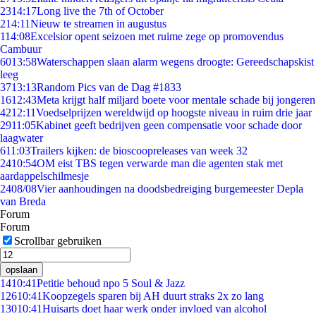
23
14:17
Long live the 7th of October
2
14:11
Nieuw te streamen in augustus
1
14:08
Excelsior opent seizoen met ruime zege op promovendus
Cambuur
60
13:58
Waterschappen slaan alarm wegens droogte: Gereedschapskist
leeg
37
13:13
Random Pics van de Dag #1833
16
12:43
Meta krijgt half miljard boete voor mentale schade bij jongeren
42
12:11
Voedselprijzen wereldwijd op hoogste niveau in ruim drie jaar
29
11:05
Kabinet geeft bedrijven geen compensatie voor schade door
laagwater
6
11:03
Trailers kijken: de bioscoopreleases van week 32
24
10:54
OM eist TBS tegen verwarde man die agenten stak met
aardappelschilmesje
24
08/08
Vier aanhoudingen na doodsbedreiging burgemeester Depla
van Breda
Forum
Forum
Scrollbar gebruiken
opslaan
14
10:41
Petitie behoud npo 5 Soul & Jazz
126
10:41
Koopzegels sparen bij AH duurt straks 2x zo lang
130
10:41
Huisarts doet haar werk onder invloed van alcohol