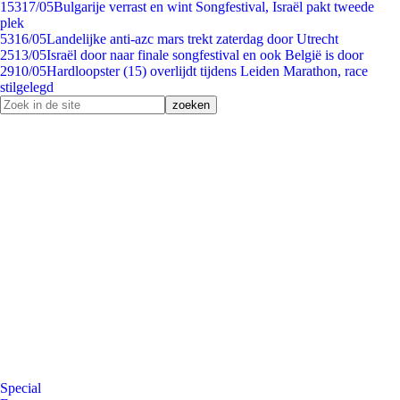
153
17/05
Bulgarije verrast en wint Songfestival, Israël pakt tweede
plek
53
16/05
Landelijke anti-azc mars trekt zaterdag door Utrecht
25
13/05
Israël door naar finale songfestival en ook België is door
29
10/05
Hardloopster (15) overlijdt tijdens Leiden Marathon, race
stilgelegd
Special