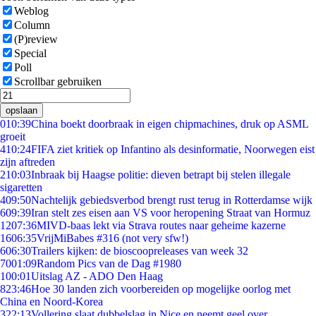
Weblog
Column
(P)review
Special
Poll
Scrollbar gebruiken
opslaan
0
10:39
China boekt doorbraak in eigen chipmachines, druk op ASML
groeit
4
10:24
FIFA ziet kritiek op Infantino als desinformatie, Noorwegen eist
zijn aftreden
2
10:03
Inbraak bij Haagse politie: dieven betrapt bij stelen illegale
sigaretten
4
09:50
Nachtelijk gebiedsverbod brengt rust terug in Rotterdamse wijk
6
09:39
Iran stelt zes eisen aan VS voor heropening Straat van Hormuz
12
07:36
MIVD-baas lekt via Strava routes naar geheime kazerne
16
06:35
VrijMiBabes #316 (not very sfw!)
6
06:30
Trailers kijken: de bioscoopreleases van week 32
70
01:09
Random Pics van de Dag #1980
1
00:01
Uitslag AZ - ADO Den Haag
8
23:46
Hoe 30 landen zich voorbereiden op mogelijke oorlog met
China en Noord-Korea
3
22:13
Vollering slaat dubbelslag in Nice en neemt geel over