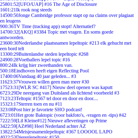
258
01:52
[UFO/UAP] #16 The Age of Disclosure
16
01:21
Ik rook nog steeds
145
00:50
Jonge Cambridge professor stapt op na claims over plagiaat
en leugens
9
00:36
TV Time (tracking app) stopt! Alternatief?
147
00:32
[AKQ] #3384 Topic met vragen. En soms goede
antwoorden.
236
00:30
Nederlandse plaatsnamen lepeltopic #213 elk gehucht met
een bord telt
133
00:29
Buitenlandse steden lepeltopic #268
249
00:28
Voetballers lepel topic #16
8
00:24
Ik krijg hier zweethanden van.
5
00:18
Eindhoven heeft eigen Reflecting Pool
174
00:06
Vandaag 40 jaar geleden... #3
116
23:37
Vrouwen willen geen man meer #30
175
23:31
[WLR SC #417] Nieuw deel openen was kaputt
67
23:29
De neergang van Duitsland als lichtend voorbeeld #3
71
23:23
Teltopic #1567 tel door en door en door....
153
23:17
Sterren toen en nu #11
3
23:08
Post hier je favoriete SHO podcast!
67
23:01
Het grote Baktopic (voor bakfoto's, -vragen en -tips) #42
72
22:59
[Lil Kleine#12] Nieuwe afleveringen op Prime
34
22:59
[AZ#98] Heel Nederland achter AZ
138
22:54
Meisjesnamenlepeltopic #367 LOOOOL LAPO
40
22:53
Dierenlepeltopic #150