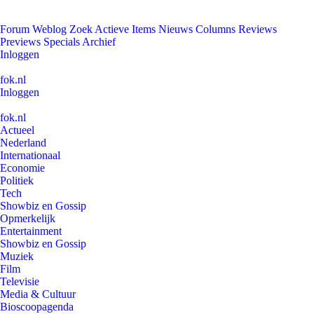
Forum
Weblog
Zoek
Actieve Items
Nieuws
Columns
Reviews
Previews
Specials
Archief
Inloggen
fok.nl
Inloggen
fok.nl
Actueel
Nederland
Internationaal
Economie
Politiek
Tech
Showbiz en Gossip
Opmerkelijk
Entertainment
Showbiz en Gossip
Muziek
Film
Televisie
Media & Cultuur
Bioscoopagenda