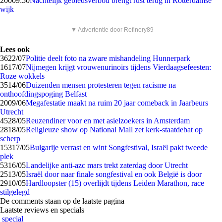
200
09:50
Nachtelijk gebiedsverbod brengt rust terug in Rotterdamse
wijk
▼ Advertentie door Refinery89
Lees ook
36
22/07
Politie deelt foto na zware mishandeling Hunnerpark
16
17/07
Nijmegen krijgt vrouwenurinoirs tijdens Vierdaagsefeesten:
Roze wokkels
35
14/06
Duizenden mensen protesteren tegen racisme na
onthoofdingspoging Belfast
20
09/06
Megafestatie maakt na ruim 20 jaar comeback in Jaarbeurs
Utrecht
45
28/05
Reuzen­diner voor en met asielzoekers in Amsterdam
28
18/05
Religieuze show op National Mall zet kerk-staatdebat op
scherp
153
17/05
Bulgarije verrast en wint Songfestival, Israël pakt tweede
plek
53
16/05
Landelijke anti-azc mars trekt zaterdag door Utrecht
25
13/05
Israël door naar finale songfestival en ook België is door
29
10/05
Hardloopster (15) overlijdt tijdens Leiden Marathon, race
stilgelegd
De comments staan op de laatste pagina
Laatste reviews en specials
special