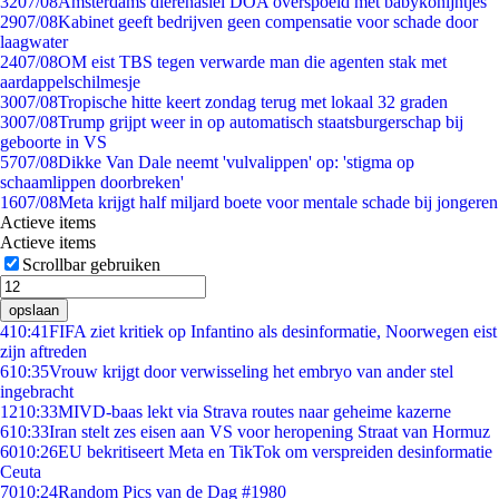
32
07/08
Amsterdams dierenasiel DOA overspoeld met babykonijntjes
29
07/08
Kabinet geeft bedrijven geen compensatie voor schade door
laagwater
24
07/08
OM eist TBS tegen verwarde man die agenten stak met
aardappelschilmesje
30
07/08
Tropische hitte keert zondag terug met lokaal 32 graden
30
07/08
Trump grijpt weer in op automatisch staatsburgerschap bij
geboorte in VS
57
07/08
Dikke Van Dale neemt 'vulvalippen' op: 'stigma op
schaamlippen doorbreken'
16
07/08
Meta krijgt half miljard boete voor mentale schade bij jongeren
Actieve items
Actieve items
Scrollbar gebruiken
opslaan
4
10:41
FIFA ziet kritiek op Infantino als desinformatie, Noorwegen eist
zijn aftreden
6
10:35
Vrouw krijgt door verwisseling het embryo van ander stel
ingebracht
12
10:33
MIVD-baas lekt via Strava routes naar geheime kazerne
6
10:33
Iran stelt zes eisen aan VS voor heropening Straat van Hormuz
60
10:26
EU bekritiseert Meta en TikTok om verspreiden desinformatie
Ceuta
70
10:24
Random Pics van de Dag #1980