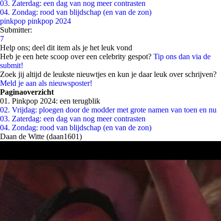
03. Zaterdag: een dag van nog meer contrasten
04. Zondag: rood van blijdschap (en van de zon)
pinkpop
pinkpop 2024
Submitter:
7
Help ons; deel dit item als je het leuk vond
Heb je een hete scoop over een celebrity gespot?
Tip ons dan via de
submit!
Zoek jij altijd de leukste nieuwtjes en kun je daar leuk over schrijven?
Meld je aan als nieuwsposter!
Paginaoverzicht
01. Pinkpop 2024: een terugblik
02. Vrijdag: ploegen door de modder met grote namen van toen en nu
03. Zaterdag: een dag van nog meer contrasten
04. Zondag: rood van blijdschap (en van de zon)
Daan de Witte (daan1601)