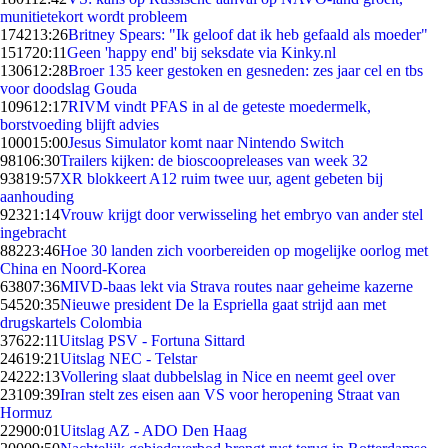
munitietekort wordt probleem
1742
13:26
Britney Spears: "Ik geloof dat ik heb gefaald als moeder"
1517
20:11
Geen 'happy end' bij seksdate via Kinky.nl
1306
12:28
Broer 135 keer gestoken en gesneden: zes jaar cel en tbs
voor doodslag Gouda
1096
12:17
RIVM vindt PFAS in al de geteste moedermelk,
borstvoeding blijft advies
1000
15:00
Jesus Simulator komt naar Nintendo Switch
981
06:30
Trailers kijken: de bioscoopreleases van week 32
938
19:57
XR blokkeert A12 ruim twee uur, agent gebeten bij
aanhouding
923
21:14
Vrouw krijgt door verwisseling het embryo van ander stel
ingebracht
882
23:46
Hoe 30 landen zich voorbereiden op mogelijke oorlog met
China en Noord-Korea
638
07:36
MIVD-baas lekt via Strava routes naar geheime kazerne
545
20:35
Nieuwe president De la Espriella gaat strijd aan met
drugskartels Colombia
376
22:11
Uitslag PSV - Fortuna Sittard
246
19:21
Uitslag NEC - Telstar
242
22:13
Vollering slaat dubbelslag in Nice en neemt geel over
231
09:39
Iran stelt zes eisen aan VS voor heropening Straat van
Hormuz
229
00:01
Uitslag AZ - ADO Den Haag