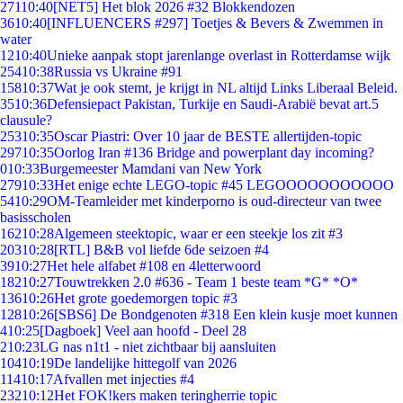
271
10:40
[NET5] Het blok 2026 #32 Blokkendozen
36
10:40
[INFLUENCERS #297] Toetjes & Bevers & Zwemmen in
water
12
10:40
Unieke aanpak stopt jarenlange overlast in Rotterdamse wijk
254
10:38
Russia vs Ukraine #91
158
10:37
Wat je ook stemt, je krijgt in NL altijd Links Liberaal Beleid.
35
10:36
Defensiepact Pakistan, Turkije en Saudi-Arabië bevat art.5
clausule?
253
10:35
Oscar Piastri: Over 10 jaar de BESTE allertijden-topic
297
10:35
Oorlog Iran #136 Bridge and powerplant day incoming?
0
10:33
Burgemeester Mamdani van New York
279
10:33
Het enige echte LEGO-topic #45 LEGOOOOOOOOOOO
54
10:29
OM-Teamleider met kinderporno is oud-directeur van twee
basisscholen
162
10:28
Algemeen steektopic, waar er een steekje los zit #3
203
10:28
[RTL] B&B vol liefde 6de seizoen #4
39
10:27
Het hele alfabet #108 en 4letterwoord
182
10:27
Touwtrekken 2.0 #636 - Team 1 beste team *G* *O*
136
10:26
Het grote goedemorgen topic #3
128
10:26
[SBS6] De Bondgenoten #318 Een klein kusje moet kunnen
4
10:25
[Dagboek] Veel aan hoofd - Deel 28
2
10:23
LG nas n1t1 - niet zichtbaar bij aansluiten
104
10:19
De landelijke hittegolf van 2026
114
10:17
Afvallen met injecties #4
232
10:12
Het FOK!kers maken teringherrie topic