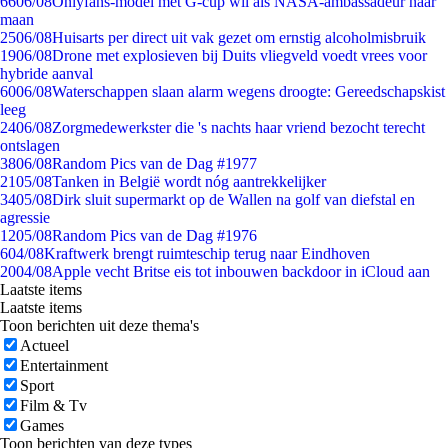
66
06/08
Onlyfans-model met G-cup wil als NASA-ambassadeur naar
maan
25
06/08
Huisarts per direct uit vak gezet om ernstig alcoholmisbruik
19
06/08
Drone met explosieven bij Duits vliegveld voedt vrees voor
hybride aanval
60
06/08
Waterschappen slaan alarm wegens droogte: Gereedschapskist
leeg
24
06/08
Zorgmedewerkster die 's nachts haar vriend bezocht terecht
ontslagen
38
06/08
Random Pics van de Dag #1977
21
05/08
Tanken in België wordt nóg aantrekkelijker
34
05/08
Dirk sluit supermarkt op de Wallen na golf van diefstal en
agressie
12
05/08
Random Pics van de Dag #1976
6
04/08
Kraftwerk brengt ruimteschip terug naar Eindhoven
20
04/08
Apple vecht Britse eis tot inbouwen backdoor in iCloud aan
Laatste items
Laatste items
Toon berichten uit deze thema's
Actueel
Entertainment
Sport
Film & Tv
Games
Toon berichten van deze types