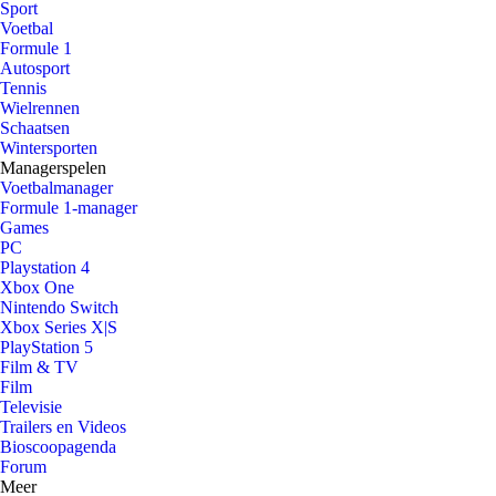
Sport
Voetbal
Formule 1
Autosport
Tennis
Wielrennen
Schaatsen
Wintersporten
Managerspelen
Voetbalmanager
Formule 1-manager
Games
PC
Playstation 4
Xbox One
Nintendo Switch
Xbox Series X|S
PlayStation 5
Film & TV
Film
Televisie
Trailers en Videos
Bioscoopagenda
Forum
Meer