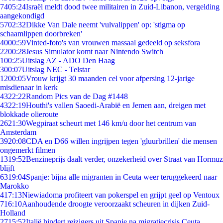
74
05:24
Israël meldt dood twee militairen in Zuid-Libanon, vergelding
aangekondigd
57
02:32
Dikke Van Dale neemt 'vulvalippen' op: 'stigma op
schaamlippen doorbreken'
40
00:59
Vinted-foto's van vrouwen massaal gedeeld op seksfora
22
00:28
Jesus Simulator komt naar Nintendo Switch
1
00:25
Uitslag AZ - ADO Den Haag
3
00:07
Uitslag NEC - Telstar
12
00:05
Vrouw krijgt 30 maanden cel voor afpersing 12-jarige
misdienaar in kerk
43
22:22
Random Pics van de Dag #1448
43
22:19
Houthi's vallen Saoedi-Arabië en Jemen aan, dreigen met
blokkade olieroute
26
21:30
Wegpiraat scheurt met 146 km/u door het centrum van
Amsterdam
39
20:08
CDA en D66 willen ingrijpen tegen 'gluurbrillen' die mensen
ongemerkt filmen
13
19:52
Benzineprijs daalt verder, onzekerheid over Straat van Hormuz
blijft
63
19:04
Spanje: bijna alle migranten in Ceuta weer teruggekeerd naar
Marokko
4
17:13
Niewiadoma profiteert van pokerspel en grijpt geel op Ventoux
7
16:10
Aanhoudende droogte veroorzaakt scheuren in dijken Zuid-
Holland
27
15:52
Italië hindert reizigers uit Spanje na migratiecrisis Ceuta