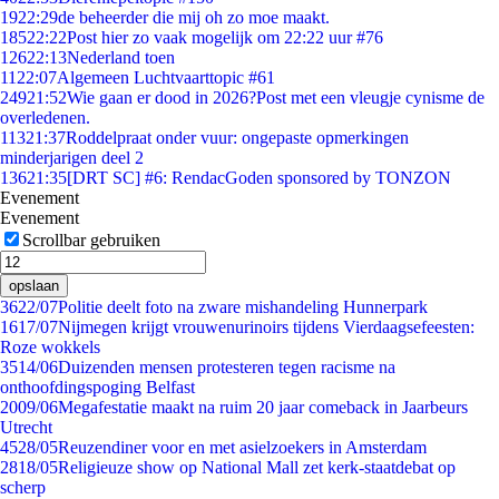
19
22:29
de beheerder die mij oh zo moe maakt.
185
22:22
Post hier zo vaak mogelijk om 22:22 uur #76
126
22:13
Nederland toen
11
22:07
Algemeen Luchtvaarttopic #61
249
21:52
Wie gaan er dood in 2026?Post met een vleugje cynisme de
overledenen.
113
21:37
Roddelpraat onder vuur: ongepaste opmerkingen
minderjarigen deel 2
136
21:35
[DRT SC] #6: RendacGoden sponsored by TONZON
Evenement
Evenement
Scrollbar gebruiken
opslaan
36
22/07
Politie deelt foto na zware mishandeling Hunnerpark
16
17/07
Nijmegen krijgt vrouwenurinoirs tijdens Vierdaagsefeesten:
Roze wokkels
35
14/06
Duizenden mensen protesteren tegen racisme na
onthoofdingspoging Belfast
20
09/06
Megafestatie maakt na ruim 20 jaar comeback in Jaarbeurs
Utrecht
45
28/05
Reuzen­diner voor en met asielzoekers in Amsterdam
28
18/05
Religieuze show op National Mall zet kerk-staatdebat op
scherp