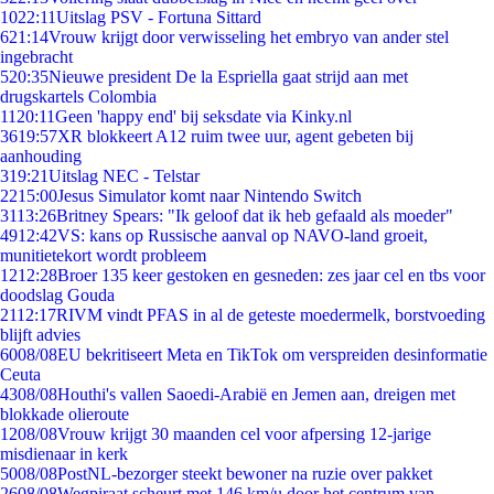
10
22:11
Uitslag PSV - Fortuna Sittard
6
21:14
Vrouw krijgt door verwisseling het embryo van ander stel
ingebracht
5
20:35
Nieuwe president De la Espriella gaat strijd aan met
drugskartels Colombia
11
20:11
Geen 'happy end' bij seksdate via Kinky.nl
36
19:57
XR blokkeert A12 ruim twee uur, agent gebeten bij
aanhouding
3
19:21
Uitslag NEC - Telstar
22
15:00
Jesus Simulator komt naar Nintendo Switch
31
13:26
Britney Spears: "Ik geloof dat ik heb gefaald als moeder"
49
12:42
VS: kans op Russische aanval op NAVO-land groeit,
munitietekort wordt probleem
12
12:28
Broer 135 keer gestoken en gesneden: zes jaar cel en tbs voor
doodslag Gouda
21
12:17
RIVM vindt PFAS in al de geteste moedermelk, borstvoeding
blijft advies
60
08/08
EU bekritiseert Meta en TikTok om verspreiden desinformatie
Ceuta
43
08/08
Houthi's vallen Saoedi-Arabië en Jemen aan, dreigen met
blokkade olieroute
12
08/08
Vrouw krijgt 30 maanden cel voor afpersing 12-jarige
misdienaar in kerk
50
08/08
PostNL-bezorger steekt bewoner na ruzie over pakket
26
08/08
Wegpiraat scheurt met 146 km/u door het centrum van