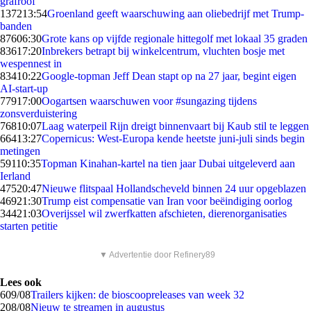
grafroof
1372
13:54
Groenland geeft waarschuwing aan oliebedrijf met Trump-
banden
876
06:30
Grote kans op vijfde regionale hittegolf met lokaal 35 graden
836
17:20
Inbrekers betrapt bij winkelcentrum, vluchten bosje met
wespennest in
834
10:22
Google-topman Jeff Dean stapt op na 27 jaar, begint eigen
AI-start-up
779
17:00
Oogartsen waarschuwen voor #sungazing tijdens
zonsverduistering
768
10:07
Laag waterpeil Rijn dreigt binnenvaart bij Kaub stil te leggen
664
13:27
Copernicus: West-Europa kende heetste juni-juli sinds begin
metingen
591
10:35
Topman Kinahan-kartel na tien jaar Dubai uitgeleverd aan
Ierland
475
20:47
Nieuwe flitspaal Hollandscheveld binnen 24 uur opgeblazen
469
21:30
Trump eist compensatie van Iran voor beëindiging oorlog
344
21:03
Overijssel wil zwerfkatten afschieten, dierenorganisaties
starten petitie
▼ Advertentie door Refinery89
Lees ook
6
09/08
Trailers kijken: de bioscoopreleases van week 32
2
08/08
Nieuw te streamen in augustus