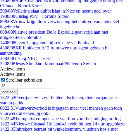
13
08/08
Hoe 30 landen zich voorbereiden op mogelijke oorlog met
China en Noord-Korea
3
08/08
Vollering slaat dubbelslag in Nice en neemt geel over
19
08/08
Uitslag PSV - Fortuna Sittard
8
08/08
Vrouw krijgt door verwisseling het embryo van ander stel
ingebracht
6
08/08
Nieuwe president De la Espriella gaat strijd aan met
drugskartels Colombia
14
08/08
Geen 'happy end' bij seksdate via Kinky.nl
43
08/08
XR blokkeert A12 ruim twee uur, agent gebeten bij
aanhouding
3
08/08
Uitslag NEC - Telstar
22
08/08
Jesus Simulator komt naar Nintendo Switch
Actieve items
Actieve items
Scrollbar gebruiken
opslaan
18
22:52
Overijssel wil zwerfkatten afschieten, dierenorganisaties
starten petitie
60
22:51
Vuurwerkverbod is ingegaan maar veel mensen gaan toch
vuurwerk afsteken, jij ook?
12
22:48
Trump eist compensatie van Iran voor beëindiging oorlog
18
22:44
Nieuwe flitspaal Hollandscheveld binnen 24 uur opgeblazen
14
22:35
Inbrekers betrapt bij winkelcentrum, vluchten bosje met