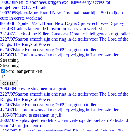
10
06/08
Netflix-abonnees krijgen exclusieve early access tot
uitgebreide GTA VI trailer
10
03/08
Spider-Man: Brand New Day knalt naar bijna 800 miljoen
euro in eerste weekend
8
01/08
In Spider-Man: Brand New Day is Spidey echt weer Spidey
1
01/08
Trailers kijken: de bioscoopreleases van week 31
2
31/07
Attack of the Killer Tomatoes: Organic Intelligence krijgt trailer
22
27/07
Sauron smeedt zijn ene ring in de trailer voor The Lord of the
Rings: The Rings of Power
6
27/07
Blade Runner-vervolg '2099' krijgt een trailer
4
27/07
Hal Jordan worstelt met zijn opvolging in Lanterns-trailer
Streaming
Streaming
Scrollbar gebruiken
opslaan
2
08/08
Nieuw te streamen in augustus
22
27/07
Sauron smeedt zijn ene ring in de trailer voor The Lord of the
Rings: The Rings of Power
6
27/07
Blade Runner-vervolg '2099' krijgt een trailer
4
27/07
Hal Jordan worstelt met zijn opvolging in Lanterns-trailer
11
05/07
Nieuw te streamen in juli
36
02/07
Viaplay geeft eindelijk op en verkoopt de boel aan Videoland
voor 142 miljoen euro
13
30/06
2,5 jaar cel voor regisseur Carl Rinsch na oplichting netflix