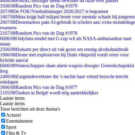
44
08/08
PostNL-bezorger steekt bewoner na ruzie over pakket
35
08/08
Random Pics van de Dag #1979
2
07/08
De FOK!Voetbalmanager 2026/2027 is begonnen
16
07/08
Meta krijgt half miljard boete voor mentale schade bij jongeren
20
07/08
Denemarken pakt AI-gebruik in scholen aan: extra mondelinge
examens
21
07/08
Random Pics van de Dag #1978
66
06/08
Onlyfans-model met G-cup wil als NASA-ambassadeur naar
maan
25
06/08
Huisarts per direct uit vak gezet om ernstig alcoholmisbruik
19
06/08
Drone met explosieven bij Duits vliegveld voedt vrees voor
hybride aanval
60
06/08
Waterschappen slaan alarm wegens droogte: Gereedschapskist
leeg
24
06/08
Zorgmedewerkster die 's nachts haar vriend bezocht terecht
ontslagen
38
06/08
Random Pics van de Dag #1977
21
05/08
Tanken in België wordt nóg aantrekkelijker
Laatste items
Laatste items
Toon berichten uit deze thema's
Actueel
Entertainment
Sport
Film & Tv