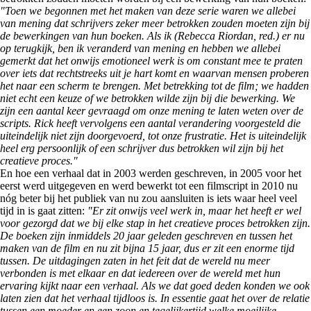
"Toen we begonnen met het maken van deze serie waren we allebei
van mening dat schrijvers zeker meer betrokken zouden moeten zijn bij
de bewerkingen van hun boeken. Als ik (Rebecca Riordan, red.) er nu
op terugkijk, ben ik veranderd van mening en hebben we allebei
gemerkt dat het onwijs emotioneel werk is om constant mee te praten
over iets dat rechtstreeks uit je hart komt en waarvan mensen proberen
het naar een scherm te brengen. Met betrekking tot de film; we hadden
niet echt een keuze of we betrokken wilde zijn bij die bewerking. We
zijn een aantal keer gevraagd om onze mening te laten weten over de
scripts. Rick heeft vervolgens een aantal verandering voorgesteld die
uiteindelijk niet zijn doorgevoerd, tot onze frustratie. Het is uiteindelijk
heel erg persoonlijk of een schrijver dus betrokken wil zijn bij het
creatieve proces."
En hoe een verhaal dat in 2003 werden geschreven, in 2005 voor het
eerst werd uitgegeven en werd bewerkt tot een filmscript in 2010 nu
nóg beter bij het publiek van nu zou aansluiten is iets waar heel veel
tijd in is gaat zitten:
"Er zit onwijs veel werk in, maar het heeft er wel
voor gezorgd dat we bij elke stap in het creatieve proces betrokken zijn.
De boeken zijn inmiddels 20 jaar geleden geschreven en tussen het
maken van de film en nu zit bijna 15 jaar, dus er zit een enorme tijd
tussen. De uitdagingen zaten in het feit dat de wereld nu meer
verbonden is met elkaar en dat iedereen over de wereld met hun
ervaring kijkt naar een verhaal. Als we dat goed deden konden we ook
laten zien dat het verhaal tijdloos is. In essentie gaat het over de relatie
tussen een moeder en een zoon en tegelijkertijd welke moeilijke