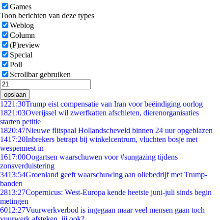
Games
Toon berichten van deze types
Weblog
Column
(P)review
Special
Poll
Scrollbar gebruiken
opslaan
12
21:30
Trump eist compensatie van Iran voor beëindiging oorlog
18
21:03
Overijssel wil zwerfkatten afschieten, dierenorganisaties
starten petitie
18
20:47
Nieuwe flitspaal Hollandscheveld binnen 24 uur opgeblazen
14
17:20
Inbrekers betrapt bij winkelcentrum, vluchten bosje met
wespennest in
16
17:00
Oogartsen waarschuwen voor #sungazing tijdens
zonsverduistering
34
13:54
Groenland geeft waarschuwing aan oliebedrijf met Trump-
banden
28
13:27
Copernicus: West-Europa kende heetste juni-juli sinds begin
metingen
60
12:27
Vuurwerkverbod is ingegaan maar veel mensen gaan toch
vuurwerk afsteken, jij ook?