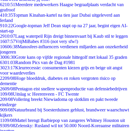
62
10:51
Meerdere medewerkers Haagse begraafplaats verdacht van
grafroof
4
10:35
Topman Kinahan-kartel na tien jaar Dubai uitgeleverd aan
Ierland
9
10:22
Google-topman Jeff Dean stapt op na 27 jaar, begint eigen AI-
start-up
29
10:07
Laag waterpeil Rijn dreigt binnenvaart bij Kaub stil te leggen
16
07:57
VrijMiBabes #316 (not very sfw!)
106
06:38
Manosfeer-influencers verdienen miljarden aan onzekerheid
jongeren
30
06:30
Grote kans op vijfde regionale hittegolf met lokaal 35 graden
63
01:03
Random Pics van de Dag #1981
30
23:17
Kleurrecessie: consumenten kiezen grijs en beige uit angst
voor waardeverlies
22
09/08
Hoge bloeddruk, diabetes en roken vergroten risico op
dementie
26
09/08
Pentagon eist snellere wapenproductie van defensiebedrijven
1
09/08
Uitslag sc Heerenveen - FC Twente
2
09/08
Vollering breekt Niewiadoma op slotklim en pakt tweede
eindzege
9
09/08
Natuurbrand bij Soesterduinen geblust, brandweer waarschuwt
kijkers
11
09/08
Mattel brengt Barbiepop van zangeres Whitney Houston uit
93
09/08
Zelensky: Rusland wil tot 50.000 Noord-Koreaanse militairen
inzetten