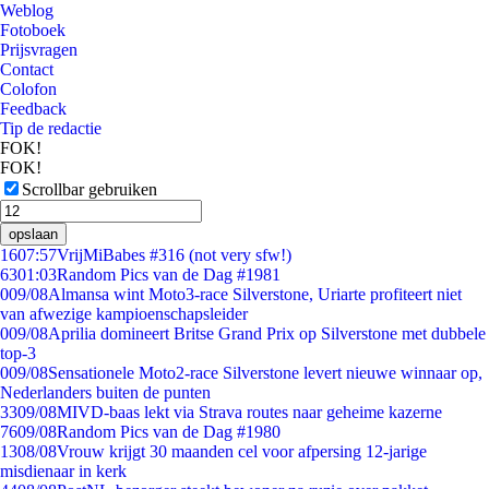
Weblog
Fotoboek
Prijsvragen
Contact
Colofon
Feedback
Tip de redactie
FOK!
FOK!
Scrollbar gebruiken
opslaan
16
07:57
VrijMiBabes #316 (not very sfw!)
63
01:03
Random Pics van de Dag #1981
0
09/08
Almansa wint Moto3-race Silverstone, Uriarte profiteert niet
van afwezige kampioenschapsleider
0
09/08
Aprilia domineert Britse Grand Prix op Silverstone met dubbele
top-3
0
09/08
Sensationele Moto2-race Silverstone levert nieuwe winnaar op,
Nederlanders buiten de punten
33
09/08
MIVD-baas lekt via Strava routes naar geheime kazerne
76
09/08
Random Pics van de Dag #1980
13
08/08
Vrouw krijgt 30 maanden cel voor afpersing 12-jarige
misdienaar in kerk