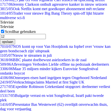
17
17/06
Jeremy Clarkson onthult agressieve kanker in nieuw seizoen
38
15/05
Ook Netflix komt met goedkoper abonnement mét reclame
10
14/05
Trailer voor nieuwe Big Bang Theory spin-off lijkt bizarre
multiverse sci-fi
Televisie
Televisie
Scrollbar gebruiken
opslaan
70
10/07
NOS komt op voor Van Hooijdonk na fophef over 'vrouw kan
geen bondscoach zijn' uitspraak
11
05/07
Nieuw te streamen in juli
36
18/06
BBC plaatst doelbewust asielzoekers in de zaal
5
09/06
Afleveringen Verboden Liefde offline na pedozaak deelnemers
33
06/06
Maar 35 miljoen minder kijkers Eurovisie Songfestival
ondanks boycot
41
06/06
Omroepen eisen hard ingrijpen tegen Ongehoord Nederland
24
19/05
Verkrachtingsclaims Married at first Sight UK
27
17/05
Expeditie Robinson Griekenland stopgezet: deelnemer verliest
deel been
153
17/05
Bulgarije verrast en wint Songfestival, Israël pakt tweede
plek
14
16/05
Presentator Bas Westerweel (62) overlijdt onverwachts thuis,
dag voor verjaardag