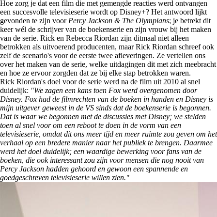
Hoe zorg je dat een film die met gemengde reacties werd ontvangen
een succesvolle televisieserie wordt op Disney+? Het antwoord lijkt
gevonden te zijn voor
Percy Jackson & The Olympians
; je betrekt dit
keer wél de schrijver van de boekenserie en zijn vrouw bij het maken
van de serie. Rick en Rebecca Riordan zijn ditmaal niet alleen
betrokken als uitvoerend producenten, maar Rick Riordan schreef ook
zelf de scenario's voor de eerste twee afleveringen. Ze vertellen ons
over het maken van de serie, welke uitdagingen dit met zich meebracht
en hoe ze ervoor zorgden dat ze bij elke stap betrokken waren.
Rick Riordan's doel voor de serie werd na de film uit 2010 al snel
duidelijk:
"We zagen een kans toen Fox werd overgenomen door
Disney. Fox had de filmrechten van de boeken in handen en Disney is
mijn uitgever geweest in de VS sinds dat de boekenserie is begonnen.
Dat is waar we begonnen met de discussies met Disney; we stelden
toen al snel voor om een reboot te doen in de vorm van een
televisieserie, omdat dit ons meer tijd en meer ruimte zou geven om het
verhaal op een bredere manier naar het publiek te brengen. Daarmee
werd het doel duidelijk; een waardige bewerking voor fans van de
boeken, die ook interessant zou zijn voor mensen die nog nooit van
Percy Jackson hadden gehoord en gewoon een spannende en
goedgeschreven televisieserie willen zien."