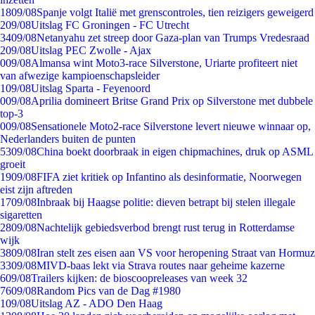
18
09/08
Spanje volgt Italië met grenscontroles, tien reizigers geweigerd
2
09/08
Uitslag FC Groningen - FC Utrecht
34
09/08
Netanyahu zet streep door Gaza-plan van Trumps Vredesraad
2
09/08
Uitslag PEC Zwolle - Ajax
0
09/08
Almansa wint Moto3-race Silverstone, Uriarte profiteert niet
van afwezige kampioenschapsleider
1
09/08
Uitslag Sparta - Feyenoord
0
09/08
Aprilia domineert Britse Grand Prix op Silverstone met dubbele
top-3
0
09/08
Sensationele Moto2-race Silverstone levert nieuwe winnaar op,
Nederlanders buiten de punten
53
09/08
China boekt doorbraak in eigen chipmachines, druk op ASML
groeit
19
09/08
FIFA ziet kritiek op Infantino als desinformatie, Noorwegen
eist zijn aftreden
17
09/08
Inbraak bij Haagse politie: dieven betrapt bij stelen illegale
sigaretten
28
09/08
Nachtelijk gebiedsverbod brengt rust terug in Rotterdamse
wijk
38
09/08
Iran stelt zes eisen aan VS voor heropening Straat van Hormuz
33
09/08
MIVD-baas lekt via Strava routes naar geheime kazerne
6
09/08
Trailers kijken: de bioscoopreleases van week 32
76
09/08
Random Pics van de Dag #1980
1
09/08
Uitslag AZ - ADO Den Haag