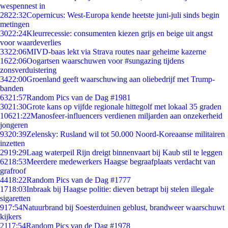
wespennest in
28
22:32
Copernicus: West-Europa kende heetste juni-juli sinds begin
metingen
30
22:24
Kleurrecessie: consumenten kiezen grijs en beige uit angst
voor waardeverlies
33
22:06
MIVD-baas lekt via Strava routes naar geheime kazerne
16
22:06
Oogartsen waarschuwen voor #sungazing tijdens
zonsverduistering
34
22:00
Groenland geeft waarschuwing aan oliebedrijf met Trump-
banden
63
21:57
Random Pics van de Dag #1981
30
21:30
Grote kans op vijfde regionale hittegolf met lokaal 35 graden
106
21:22
Manosfeer-influencers verdienen miljarden aan onzekerheid
jongeren
93
20:39
Zelensky: Rusland wil tot 50.000 Noord-Koreaanse militairen
inzetten
29
19:29
Laag waterpeil Rijn dreigt binnenvaart bij Kaub stil te leggen
62
18:53
Meerdere medewerkers Haagse begraafplaats verdacht van
grafroof
44
18:22
Random Pics van de Dag #1777
17
18:03
Inbraak bij Haagse politie: dieven betrapt bij stelen illegale
sigaretten
9
17:54
Natuurbrand bij Soesterduinen geblust, brandweer waarschuwt
kijkers
21
17:54
Random Pics van de Dag #1978