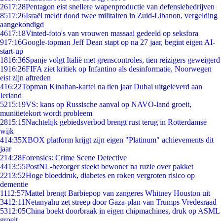
26
17:28
Pentagon eist snellere wapenproductie van defensiebedrijven
85
17:26
Israël meldt dood twee militairen in Zuid-Libanon, vergelding
aangekondigd
46
17:18
Vinted-foto's van vrouwen massaal gedeeld op seksfora
9
17:16
Google-topman Jeff Dean stapt op na 27 jaar, begint eigen AI-
start-up
18
16:36
Spanje volgt Italië met grenscontroles, tien reizigers geweigerd
19
16:26
FIFA ziet kritiek op Infantino als desinformatie, Noorwegen
eist zijn aftreden
4
16:22
Topman Kinahan-kartel na tien jaar Dubai uitgeleverd aan
Ierland
52
15:19
VS: kans op Russische aanval op NAVO-land groeit,
munitietekort wordt probleem
28
15:15
Nachtelijk gebiedsverbod brengt rust terug in Rotterdamse
wijk
4
14:35
XBOX platform krijgt zijn eigen "Platinum" achievements dit
jaar
2
14:28
Forensics: Crime Scene Detective
44
13:55
PostNL-bezorger steekt bewoner na ruzie over pakket
22
13:52
Hoge bloeddruk, diabetes en roken vergroten risico op
dementie
11
12:57
Mattel brengt Barbiepop van zangeres Whitney Houston uit
34
12:11
Netanyahu zet streep door Gaza-plan van Trumps Vredesraad
53
12:05
China boekt doorbraak in eigen chipmachines, druk op ASML
groeit