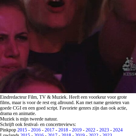
Eindredacteur Film, TV & Muziek. Heeft een voorkeur voor grote
films, maar is voor de rest erg allround. Kan met name genieten van
goede CGI en een goed script. Favoriete genres zijn dan ook actie,
drama en animatie.
Muziek is mijn tweede natuur.
Schrijft ook festival- en concertreviews:
Pinkpop
2015
-
2016
-
2017
-
2018
-
2019
-
2022
-
2023
-
2024
Lowlands
2015
-
2016
-
2017
-
2018
-
2019
-
2022
-
2023