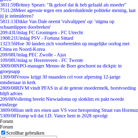
38
11:59
Britney Spears: "Ik geloof dat ik heb gefaald als moeder"
75
11:28
Meer agressie tegen een andersluidende politieke mening, laat
jij je intimideren?
58
11:13
Dikke Van Dale neemt 'vulvalippen' op: 'stigma op
schaamlippen doorbreken'
2
09:43
Uitslag FC Groningen - FC Utrecht
19
08:21
Uitslag PSV - Fortuna Sittard
13
23:56
Hoe 30 landen zich voorbereiden op mogelijke oorlog met
China en Noord-Korea
2
09/08
Uitslag PEC Zwolle - Ajax
1
09/08
Uitslag sc Heerenveen - FC Twente
30
09/08
NPO-manager Menno de Boer geschorst na dickpic in
groepsapp
13
09/08
Vrouw krijgt 30 maanden cel voor afpersing 12-jarige
misdienaar in kerk
28
09/08
RIVM vindt PFAS in al de geteste moedermelk, borstvoeding
blijft advies
2
09/08
Vollering breekt Niewiadoma op slotklim en pakt tweede
eindzege
38
09/08
Iran stelt zes eisen aan VS voor heropening Straat van Hormuz
53
09/08
Trump wil dat J.D. Vance hem in 2028 opvolgt
Forum
Forum
Scrollbar gebruiken