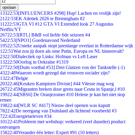
opslaan
133
22:53
[INFLUENCERS #298] Hup! Lachen en vrolijk zijn!
21
22:53
EK Atletiek 2026 te Birmingham #2
112
22:53
GTA VI #12 GTA VI Extended look 27 Augustus
Netflix/YT
267
22:53
[RTL] B&B vol liefde 6de seizoen #4
54
22:53
[NPO1] Goedenavond Nederland
195
22:52
Unieke aanpak stopt jarenlange overlast in Rotterdamse wijk
1
22:51
Wat zou jij doen als ome Putin, Europa en NL binnenvalt?
23
22:50
Dialectiek op Links: Hofman vs Left Laser
132
22:50
Oorlog in Oekraïne #1319
277
22:50
[Duits voetbal #53] Drei Glatzen von der Tankstelle (-1)
43
22:48
Waarom wordt gezegd dat vrouwen socialer zijn?
13
22:47
Belgie
203
22:46
[Keuken Kampioen Divisie] #44 Vitesse mag weg
267
22:45
Migranten breken door grens naar Ceuta in Spanje,l #10
199
22:44
[SBS6] De Oranjezomer #10 Helene je kan het niet stop
ermee
198
22:44
[WLR SC #417] Nieuw deel openen was kaputt
78
22:42
De neergang van Duitsland als lichtend voorbeeld #3
7
22:42
Energietarieven #34
101
22:41
Probleem met webshop: verkeerd (veel duurder) product
ontvangen
158
22:40
Verander één letter: Expert #91 (10 letters)