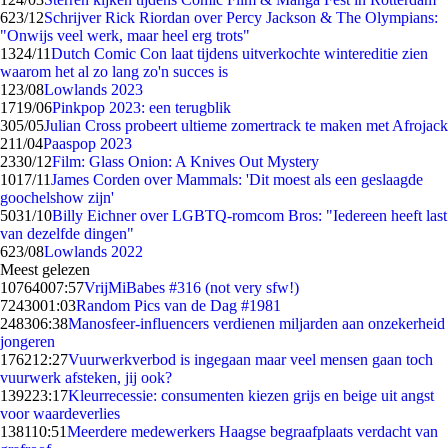
6
23/12
Schrijver Rick Riordan over Percy Jackson & The Olympians:
"Onwijs veel werk, maar heel erg trots"
13
24/11
Dutch Comic Con laat tijdens uitverkochte wintereditie zien
waarom het al zo lang zo'n succes is
1
23/08
Lowlands 2023
17
19/06
Pinkpop 2023: een terugblik
3
05/05
Julian Cross probeert ultieme zomertrack te maken met Afrojack
2
11/04
Paaspop 2023
23
30/12
Film: Glass Onion: A Knives Out Mystery
10
17/11
James Corden over Mammals: 'Dit moest als een geslaagde
goochelshow zijn'
50
31/10
Billy Eichner over LGBTQ-romcom Bros: "Iedereen heeft last
van dezelfde dingen"
6
23/08
Lowlands 2022
Meest gelezen
107640
07:57
VrijMiBabes #316 (not very sfw!)
72430
01:03
Random Pics van de Dag #1981
2483
06:38
Manosfeer-influencers verdienen miljarden aan onzekerheid
jongeren
1762
12:27
Vuurwerkverbod is ingegaan maar veel mensen gaan toch
vuurwerk afsteken, jij ook?
1392
23:17
Kleurrecessie: consumenten kiezen grijs en beige uit angst
voor waardeverlies
1381
10:51
Meerdere medewerkers Haagse begraafplaats verdacht van