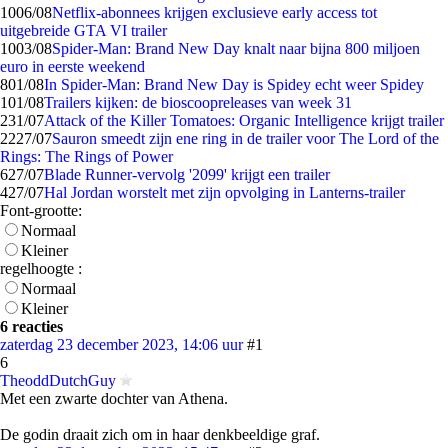
10
06/08
Netflix-abonnees krijgen exclusieve early access tot
uitgebreide GTA VI trailer
10
03/08
Spider-Man: Brand New Day knalt naar bijna 800 miljoen
euro in eerste weekend
8
01/08
In Spider-Man: Brand New Day is Spidey echt weer Spidey
1
01/08
Trailers kijken: de bioscoopreleases van week 31
2
31/07
Attack of the Killer Tomatoes: Organic Intelligence krijgt trailer
22
27/07
Sauron smeedt zijn ene ring in de trailer voor The Lord of the
Rings: The Rings of Power
6
27/07
Blade Runner-vervolg '2099' krijgt een trailer
4
27/07
Hal Jordan worstelt met zijn opvolging in Lanterns-trailer
Font-grootte:
Normaal
Kleiner
regelhoogte :
Normaal
Kleiner
6 reacties
zaterdag 23 december 2023, 14:06 uur
#1
6
TheoddDutchGuy
Met een zwarte dochter van Athena.
De godin draait zich om in haar denkbeeldige graf.