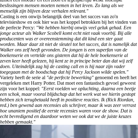
beslissingen mensen moeten nemen in het leven. Zo lang als we
menselijk zijn blijven deze verhalen relevant."
Casting is een onwijs belangrijk deel van het succes van zo'n
televisieshow en ook hier was het koppel betrokken bij het vinden van
de perfecte Percy:
"We hebben hierbij onwijs veel geluk gehad. Een
jonge acteur als Walker Scobell komt echt niet vaak voorbij. Bij alle
producenten was er overeenstemming dat dit kind een ster gaat
worden. Maar daar zit niet de sleutel tot het succes, dat is namelijk dat
Walker ons zelf heeft gevonden. De jongen is een superfan van de
boekenserie en vertelde ons gisteren dat hij de hele boekenserie al
zeven keer heeft gelezen, hij kent ze in principe beter dan dat wij zelf
doen. Uiteindelijk zag hij de casting call en is hij naar zijn vader
toegegaan met de boodschap dat hij Percy Jackson wilde spelen."
Variety heeft de serie al
"de perfecte bewerking"
genoemd en heeft het
vergeleken met Harry Potter. Dat moet een fantastisch gevoel geweest
zijn voor het koppel:
"Eerst voelden we opluchting, daarna een beetje
een schok, maar vooral blijdschap dat het werk wat we hierin gestopt
hebben zich terugbetaald heeft in positieve reacties. Ik (Rick Riordan,
red.) ben gewend aan recensies als schrijver, maar ik was zeer verrast
hoe unaniem positief de eerste recensies waren voor de show. Dat is
echt bevredigend en daardoor weten we ook dat we de juiste keuzes
hebben gemaakt."