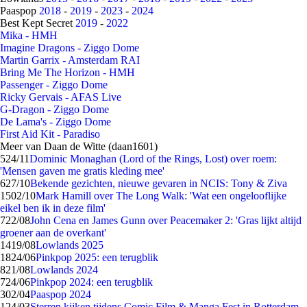
Paaspop
2018
-
2019
-
2023
-
2024
Best Kept Secret
2019
-
2022
Mika - HMH
Imagine Dragons - Ziggo Dome
Martin Garrix - Amsterdam RAI
Bring Me The Horizon - HMH
Passenger - Ziggo Dome
Ricky Gervais - AFAS Live
G-Dragon - Ziggo Dome
De Lama's - Ziggo Dome
First Aid Kit - Paradiso
Meer van Daan de Witte (daan1601)
5
24/11
Dominic Monaghan (Lord of the Rings, Lost) over roem:
'Mensen gaven me gratis kleding mee'
6
27/10
Bekende gezichten, nieuwe gevaren in NCIS: Tony & Ziva
15
02/10
Mark Hamill over The Long Walk: 'Wat een ongelooflijke
eikel ben ik in deze film'
7
22/08
John Cena en James Gunn over Peacemaker 2: 'Gras lijkt altijd
groener aan de overkant'
14
19/08
Lowlands 2025
18
24/06
Pinkpop 2025: een terugblik
8
21/08
Lowlands 2024
7
24/06
Pinkpop 2024: een terugblik
3
02/04
Paaspop 2024
1
24/03
Sterren kijken tijdens Comic Film & Manga Fest in Rotterdam