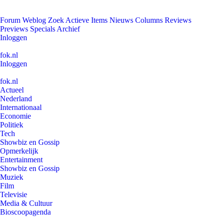
Forum
Weblog
Zoek
Actieve Items
Nieuws
Columns
Reviews
Previews
Specials
Archief
Inloggen
fok.nl
Inloggen
fok.nl
Actueel
Nederland
Internationaal
Economie
Politiek
Tech
Showbiz en Gossip
Opmerkelijk
Entertainment
Showbiz en Gossip
Muziek
Film
Televisie
Media & Cultuur
Bioscoopagenda