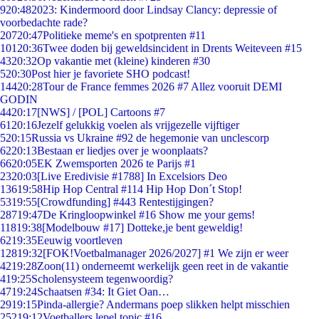
9
20:48
2023: Kindermoord door Lindsay Clancy: depressie of
voorbedachte rade?
207
20:47
Politieke meme's en spotprenten #11
101
20:36
Twee doden bij geweldsincident in Drents Weiteveen #15
43
20:32
Op vakantie met (kleine) kinderen #30
5
20:30
Post hier je favoriete SHO podcast!
144
20:28
Tour de France femmes 2026 #7 Allez vooruit DEMI
GODIN
44
20:17
[NWS] / [POL] Cartoons #7
61
20:16
Jezelf gelukkig voelen als vrijgezelle vijftiger
5
20:15
Russia vs Ukraine #92 de hegemonie van unclescorp
62
20:13
Bestaan er liedjes over je woonplaats?
66
20:05
EK Zwemsporten 2026 te Parijs #1
23
20:03
[Live Eredivisie #1788] In Excelsiors Deo
136
19:58
Hip Hop Central #114 Hip Hop Don´t Stop!
53
19:55
[Crowdfunding] #443 Rentestijgingen?
287
19:47
De Kringloopwinkel #16 Show me your gems!
118
19:38
[Modelbouw #17] Dotteke,je bent geweldig!
62
19:35
Eeuwig voortleven
128
19:32
[FOK!Voetbalmanager 2026/2027] #1 We zijn er weer
42
19:28
Zoon(11) onderneemt werkelijk geen reet in de vakantie
4
19:25
Scholensysteem tegenwoordig?
47
19:24
Schaatsen #34: It Giet Oan…
29
19:15
Pinda-allergie? Andermans poep slikken helpt misschien
252
19:12
Voetballers lepel topic #16