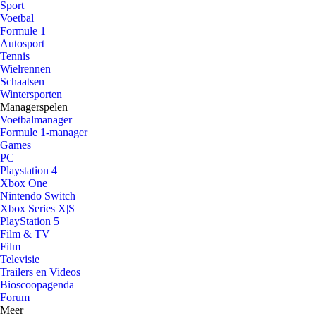
Sport
Voetbal
Formule 1
Autosport
Tennis
Wielrennen
Schaatsen
Wintersporten
Managerspelen
Voetbalmanager
Formule 1-manager
Games
PC
Playstation 4
Xbox One
Nintendo Switch
Xbox Series X|S
PlayStation 5
Film & TV
Film
Televisie
Trailers en Videos
Bioscoopagenda
Forum
Meer