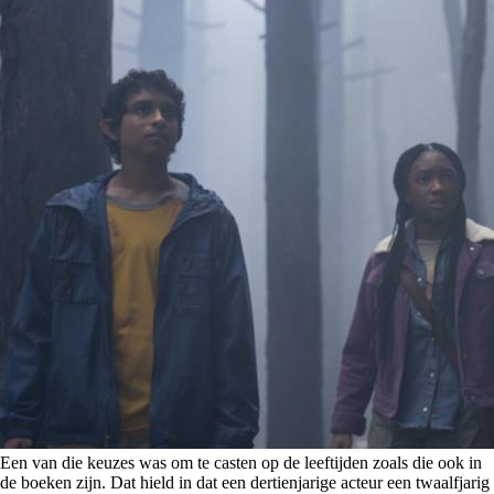
Een van die keuzes was om te casten op de leeftijden zoals die ook in
de boeken zijn. Dat hield in dat een dertienjarige acteur een twaalfjarig