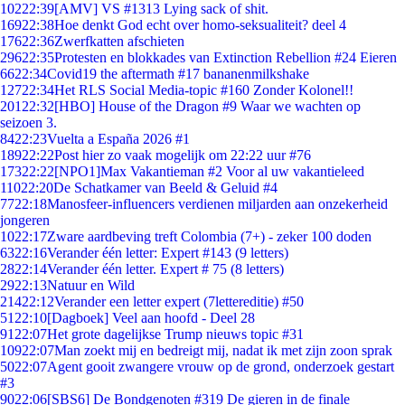
102
22:39
[AMV] VS #1313 Lying sack of shit.
169
22:38
Hoe denkt God echt over homo-seksualiteit? deel 4
176
22:36
Zwerfkatten afschieten
296
22:35
Protesten en blokkades van Extinction Rebellion #24 Eieren
66
22:34
Covid19 the aftermath #17 bananenmilkshake
127
22:34
Het RLS Social Media-topic #160 Zonder Kolonel!!
201
22:32
[HBO] House of the Dragon #9 Waar we wachten op
seizoen 3.
84
22:23
Vuelta a España 2026 #1
189
22:22
Post hier zo vaak mogelijk om 22:22 uur #76
173
22:22
[NPO1]Max Vakantieman #2 Voor al uw vakantieleed
110
22:20
De Schatkamer van Beeld & Geluid #4
77
22:18
Manosfeer-influencers verdienen miljarden aan onzekerheid
jongeren
10
22:17
Zware aardbeving treft Colombia (7+) - zeker 100 doden
63
22:16
Verander één letter: Expert #143 (9 letters)
28
22:14
Verander één letter. Expert # 75 (8 letters)
29
22:13
Natuur en Wild
214
22:12
Verander een letter expert (7lettereditie) #50
51
22:10
[Dagboek] Veel aan hoofd - Deel 28
91
22:07
Het grote dagelijkse Trump nieuws topic #31
109
22:07
Man zoekt mij en bedreigt mij, nadat ik met zijn zoon sprak
50
22:07
Agent gooit zwangere vrouw op de grond, onderzoek gestart
#3
90
22:06
[SBS6] De Bondgenoten #319 De gieren in de finale