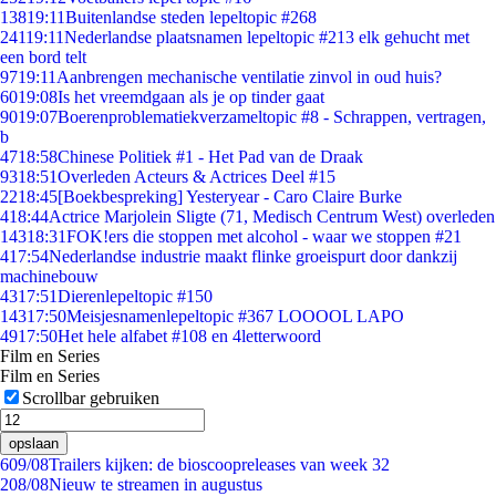
138
19:11
Buitenlandse steden lepeltopic #268
241
19:11
Nederlandse plaatsnamen lepeltopic #213 elk gehucht met
een bord telt
97
19:11
Aanbrengen mechanische ventilatie zinvol in oud huis?
60
19:08
Is het vreemdgaan als je op tinder gaat
90
19:07
Boerenproblematiekverzameltopic #8 - Schrappen, vertragen,
b
47
18:58
Chinese Politiek #1 - Het Pad van de Draak
93
18:51
Overleden Acteurs & Actrices Deel #15
22
18:45
[Boekbespreking] Yesteryear - Caro Claire Burke
4
18:44
Actrice Marjolein Sligte (71, Medisch Centrum West) overleden
143
18:31
FOK!ers die stoppen met alcohol - waar we stoppen #21
4
17:54
Nederlandse industrie maakt flinke groeispurt door dankzij
machinebouw
43
17:51
Dierenlepeltopic #150
143
17:50
Meisjesnamenlepeltopic #367 LOOOOL LAPO
49
17:50
Het hele alfabet #108 en 4letterwoord
Film en Series
Film en Series
Scrollbar gebruiken
opslaan
6
09/08
Trailers kijken: de bioscoopreleases van week 32
2
08/08
Nieuw te streamen in augustus