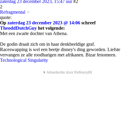
zaterdag 23 december 2023, 15:47 uur
#2
2
Refragmental
quote:
Op
zaterdag 23 december 2023 @ 14:06
schreef
TheoddDutchGuy
het volgende:
Met een zwarte dochter van Athena.
De godin draait zich om in haar denkbeeldige graf.
Raceswapping is wel een beetje disney's ding geworden. Liefste
vervangen ze alle roodharigen met afrikanen. Bizar fenomeen.
Technological Singularity
▼ Advertentie door Refinery89