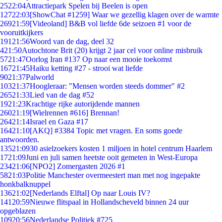
25
22:04
Attractiepark Spelen bij Beelen is open
127
22:03
[ShowChat #1259] Waar we gezellig klagen over de warmte
269
21:59
[Videoland] B&B vol liefde 6de seizoen #1 voor de
vooruitkijkers
191
21:56
Woord van de dag, deel 32
4
21:50
Autochtone Brit (20) krijgt 2 jaar cel voor online misbruik
57
21:47
Oorlog Iran #137 Op naar een mooie toekomst
167
21:45
Haiku ketting #27 - strooi wat liefde
90
21:37
Palworld
103
21:37
Hoogleraar: "Mensen worden steeds dommer" #2
265
21:33
Lied van de dag #52
19
21:23
Krachtige rijke autorijdende mannen
260
21:19
[Wielrennen #616] Brennan!
264
21:14
Israel en Gaza #17
164
21:10
[AKQ] #3384 Topic met vragen. En soms goede
antwoorden.
135
21:09
30 asielzoekers kosten 1 miljoen in hotel centrum Haarlem
17
21:09
Juni en juli samen heetste ooit gemeten in West-Europa
234
21:06
[NPO2] Zomergasten 2026 #1
58
21:03
Politie Manchester overmeestert man met nog ingepakte
honkbalknuppel
136
21:02
[Nederlands Elftal] Op naar Louis IV?
141
20:59
Nieuwe flitspaal in Hollandscheveld binnen 24 uur
opgeblazen
109
20:56
Nederlandse Politiek #725