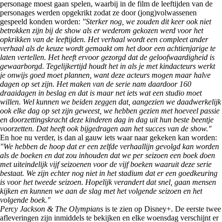
personage moest gaan spelen, waarbij in de film de leeftijden van de
personages werden opgekrikt zodat ze door (jong)volwassenen
gespeeld konden worden:
"Sterker nog, we zouden dit keer ook niet
betrokken zijn bij de show als er wederom gekozen werd voor het
opkrikken van de leeftijden. Het verhaal wordt een compleet ander
verhaal als de keuze wordt gemaakt om het door een achtienjarige te
laten vertellen. Het heeft ervoor gezorgd dat de geloofwaardigheid is
gewaarborgd. Tegelijkertijd houdt het in als je met kindacteurs werkt
je onwijs goed moet plannen, want deze acteurs mogen maar halve
dagen op set zijn. Het maken van de serie nam daardoor 160
draaidagen in beslag en dat is maar net iets wat een studio moet
willen. Wel kunnen we beiden zeggen dat, aangezien we daadwerkelijk
ook elke dag op set zijn geweest, we hebben gezien met hoeveel passie
en doorzettingskracht deze kinderen dag in dag uit hun beste beentje
voorzetten. Dat heeft ook bijgedragen aan het succes van de show."
En hoe nu verder, is dan al gauw iets waar naar gekeken kan worden:
"We hebben de hoop dat er een zelfde verhaallijn gevolgd kan worden
als de boeken en dat zou inhouden dat we per seizoen een boek doen
met uiteindelijk vijf seizoenen voor de vijf boeken waaruit deze serie
bestaat. We zijn echter nog niet in het stadium dat er een goedkeuring
is voor het tweede seizoen. Hopelijk verandert dat snel, gaan mensen
kijken en kunnen we aan de slag met het volgende seizoen en het
volgende boek."
Percy Jackson & The Olympians
is te zien op Disney+. De eerste twee
afleveringen zijn inmiddels te bekijken en elke woensdag verschijnt er