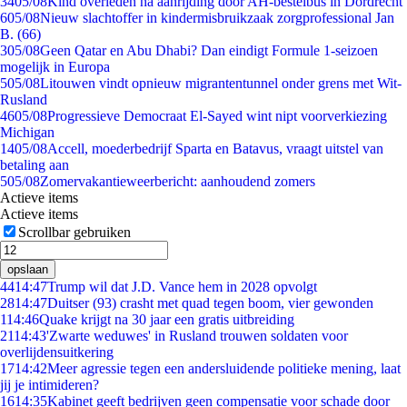
34
05/08
Kind overleden na aanrijding door AH-bestelbus in Dordrecht
6
05/08
Nieuw slachtoffer in kindermisbruikzaak zorgprofessional Jan
B. (66)
3
05/08
Geen Qatar en Abu Dhabi? Dan eindigt Formule 1-seizoen
mogelijk in Europa
5
05/08
Litouwen vindt opnieuw migrantentunnel onder grens met Wit-
Rusland
46
05/08
Progressieve Democraat El-Sayed wint nipt voorverkiezing
Michigan
14
05/08
Accell, moederbedrijf Sparta en Batavus, vraagt uitstel van
betaling aan
5
05/08
Zomervakantieweerbericht: aanhoudend zomers
Actieve items
Actieve items
Scrollbar gebruiken
opslaan
44
14:47
Trump wil dat J.D. Vance hem in 2028 opvolgt
28
14:47
Duitser (93) crasht met quad tegen boom, vier gewonden
1
14:46
Quake krijgt na 30 jaar een gratis uitbreiding
21
14:43
'Zwarte weduwes' in Rusland trouwen soldaten voor
overlijdensuitkering
17
14:42
Meer agressie tegen een andersluidende politieke mening, laat
jij je intimideren?
16
14:35
Kabinet geeft bedrijven geen compensatie voor schade door