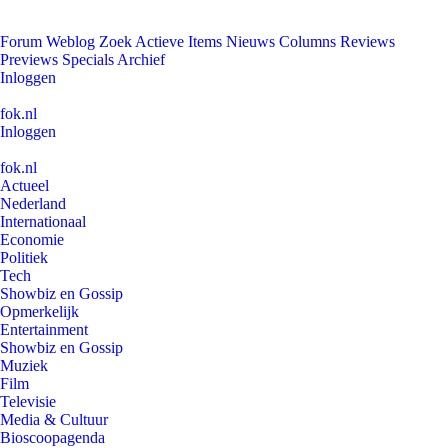
Forum
Weblog
Zoek
Actieve Items
Nieuws
Columns
Reviews
Previews
Specials
Archief
Inloggen
fok.nl
Inloggen
fok.nl
Actueel
Nederland
Internationaal
Economie
Politiek
Tech
Showbiz en Gossip
Opmerkelijk
Entertainment
Showbiz en Gossip
Muziek
Film
Televisie
Media & Cultuur
Bioscoopagenda