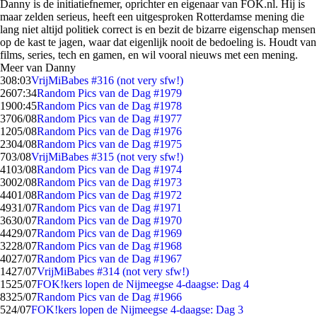
Danny is de initiatiefnemer, oprichter en eigenaar van FOK.nl. Hij is
maar zelden serieus, heeft een uitgesproken Rotterdamse mening die
lang niet altijd politiek correct is en bezit de bizarre eigenschap mensen
op de kast te jagen, waar dat eigenlijk nooit de bedoeling is. Houdt van
films, series, tech en gamen, en wil vooral nieuws met een mening.
Meer van Danny
3
08:03
VrijMiBabes #316 (not very sfw!)
26
07:34
Random Pics van de Dag #1979
19
00:45
Random Pics van de Dag #1978
37
06/08
Random Pics van de Dag #1977
12
05/08
Random Pics van de Dag #1976
23
04/08
Random Pics van de Dag #1975
7
03/08
VrijMiBabes #315 (not very sfw!)
41
03/08
Random Pics van de Dag #1974
30
02/08
Random Pics van de Dag #1973
44
01/08
Random Pics van de Dag #1972
49
31/07
Random Pics van de Dag #1971
36
30/07
Random Pics van de Dag #1970
44
29/07
Random Pics van de Dag #1969
32
28/07
Random Pics van de Dag #1968
40
27/07
Random Pics van de Dag #1967
14
27/07
VrijMiBabes #314 (not very sfw!)
15
25/07
FOK!kers lopen de Nijmeegse 4-daagse: Dag 4
83
25/07
Random Pics van de Dag #1966
5
24/07
FOK!kers lopen de Nijmeegse 4-daagse: Dag 3