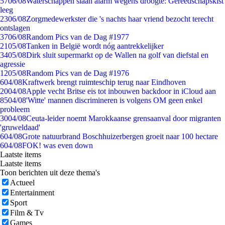
57
06/08
Waterschappen slaan alarm wegens droogte: Gereedschapskist
leeg
23
06/08
Zorgmedewerkster die 's nachts haar vriend bezocht terecht
ontslagen
37
06/08
Random Pics van de Dag #1977
21
05/08
Tanken in België wordt nóg aantrekkelijker
34
05/08
Dirk sluit supermarkt op de Wallen na golf van diefstal en
agressie
12
05/08
Random Pics van de Dag #1976
6
04/08
Kraftwerk brengt ruimteschip terug naar Eindhoven
20
04/08
Apple vecht Britse eis tot inbouwen backdoor in iCloud aan
85
04/08
'Witte' mannen discrimineren is volgens OM geen enkel
probleem
30
04/08
Ceuta-leider noemt Marokkaanse grensaanval door migranten
'gruweldaad'
6
04/08
Grote natuurbrand Boschhuizerbergen groeit naar 100 hectare
6
04/08
FOK! was even down
Laatste items
Laatste items
Toon berichten uit deze thema's
Actueel
Entertainment
Sport
Film & Tv
Games