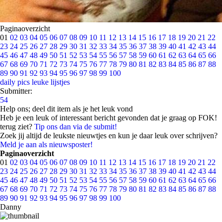
Paginaoverzicht
01
02
03
04
05
06
07
08
09
10
11
12
13
14
15
16
17
18
19
20
21
22
23
24
25
26
27
28
29
30
31
32
33
34
35
36
37
38
39
40
41
42
43
44
45
46
47
48
49
50
51
52
53
54
55
56
57
58
59
60
61
62
63
64
65
66
67
68
69
70
71
72
73
74
75
76
77
78
79
80
81
82
83
84
85
86
87
88
89
90
91
92
93
94
95
96
97
98
99
100
daily pics
leuke lijstjes
Submitter:
54
Help ons; deel dit item als je het leuk vond
Heb je een leuk of interessant bericht gevonden dat je graag op FOK!
terug ziet?
Tip ons dan via de submit!
Zoek jij altijd de leukste nieuwtjes en kun je daar leuk over schrijven?
Meld je aan als nieuwsposter!
Paginaoverzicht
01
02
03
04
05
06
07
08
09
10
11
12
13
14
15
16
17
18
19
20
21
22
23
24
25
26
27
28
29
30
31
32
33
34
35
36
37
38
39
40
41
42
43
44
45
46
47
48
49
50
51
52
53
54
55
56
57
58
59
60
61
62
63
64
65
66
67
68
69
70
71
72
73
74
75
76
77
78
79
80
81
82
83
84
85
86
87
88
89
90
91
92
93
94
95
96
97
98
99
100
Danny