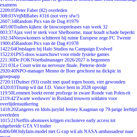
examens
22
09:05
Peter Faber (82) overleden
3
08:03
VrijMiBabes #316 (not very sfw!)
26
07:34
Random Pics van de Dag #1979
4
05:00
Trailers kijken: de bioscoopreleases van week 32
0
03:37
Ajax veel te sterk voor Shelbourne, maar houdt schade beperkt
1
02:34
Nieuwkomers schitteren bij ruime Europese zege FC Twente
19
00:45
Random Pics van de Dag #1978
14
22:04
Ontslagen bij Halo Studios na Campaign Evolved
15
22:01
PS5-doos waarschuwt voor einde fysieke games
2
21:30
De FOK!Voetbalmanager 2026/2027 is begonnen
2
21:03
Le Court wint na nerveuze finale, Pieterse derde
29
20:40
NPO-manager Menno de Boer geschorst na dickpic in
groepsapp
27
20:11
Duitser (93) crasht met quad tegen boom, vier gewonden
43
20:03
Trump wil dat J.D. Vance hem in 2028 opvolgt
1
19:50
Lemmen boekt eerste profzege in zware Ronde van Polen-rit
21
19:42
'Zwarte weduwes' in Rusland trouwen soldaten voor
overlijdensuitkering
14
18:20
Zangeres en Idols-jurylid Jerney Kaagman op 79-jarige leeftijd
overleden
10
15:21
Netflix-abonnees krijgen exclusieve early access tot
uitgebreide GTA VI trailer
64
06/08
Onlyfans-model met G-cup wil als NASA-ambassadeur naar
maan