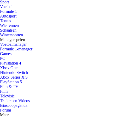
Sport
Voetbal
Formule 1
Autosport
Tennis
Wielrennen
Schaatsen
Wintersporten
Managerspelen
Voetbalmanager
Formule 1-manager
Games
PC
Playstation 4
Xbox One
Nintendo Switch
Xbox Series X|S
PlayStation 5
Film & TV
Film
Televisie
Trailers en Videos
Bioscoopagenda
Forum
Meer