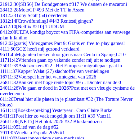
219
12:30
[SBS6] De Bondgenoten #317 We dansen de macaroni
284
12:28
MotoGP #93 Met de TT in Assen
18
12:23
Tony Scott (54) overleden
18
12:14
[Crowdfunding] #443 Rentestijgingen?
45
12:10
[Netflix #210] TUDUM
84
12:08
UEFA kondigt boycot van FIFA-competities aan vanwege
plan Infantino
9
12:02
[gratis] Videogames Part 9: Gratis en free-to-play games!
41
11:50
GGZ heeft mij gezond verklaard.
96
11:45
Migranten breken door grens naar Ceuta in Spanje,l #10
117
11:42
Vrienden gaan op vakantie zonder mij uit te nodigen
250
11:39
Asielzoekers #22 : Het Europese migratiepact gaat in
111
11:37
Kapper Walat (27) slachtoffer van vernielingen
167
11:32
Voorspel hier het warmtegetal van 2026
268
11:32
Banken met hoge rente topic #95 - Dichter naar de 0
240
11:26
Wie gaan er dood in 2026?Post met een vleugje cynisme de
overledenen.
6
11:26
Draai hier alle platen in je platenkast #32 (The Torture Never
Stops)
16
11:14
[Boekbespreking] Yesteryear - Caro Claire Burke
54
11:11
Post hier zo vaak mogelijk om 11:11 #39 Vanz11
266
11:06
[NET5] Het blok 2026 #32 Blokkendozen
264
11:05
Lied van de dag #52
79
11:05
Vuelta a España 2026 #1
11
11:00
Meest innovatieve game mechanics