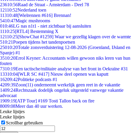
236
10:56
Raad de Straat - Amsterdam - Deel 78
121
10:52
Nederland toen
113
10:48
[Wielrennen #616] Brennan!
54
10:47
Magic mushrooms
0
10:46
LG nas n1t1 - niet zichtbaar bij aansluiten
11
10:25
[RTL4] Bestemming X
121
10:25
[ShowChat #1259] Waar we gezellig klagen over de warmte
5
10:21
Poepen tijdens het tandenpoetsen
250
10:20
Totale zonsverduistering 12-08-2026 (Groenland, IJsland en
Spanje) #1
35
10:20
Errol Keyner: Accountants willen gewoon niks leren van hun
fouten
73
10:19
Een tactische/militaire analyse van het front in Oekraïne #31
133
10:04
[WLR SC #417] Nieuw deel openen was kaputt
162
09:42
Politieke podcasts #1
42
09:39
Zoon(11) onderneemt werkelijk geen reet in de vakantie
14
09:24
Rechtszaak dodelijk ongeluk uitgesteld vanwege vakantie
advocaat
19
09:19
[ATP Tour] #169 Tosti Tallon back on fire
80
09:08
Meer dan 40 uur werken.
Leuke lijstjes
Leuke lijstjes
Scrollbar gebruiken