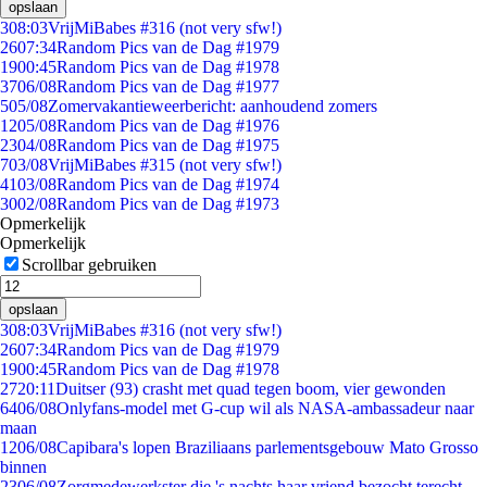
opslaan
3
08:03
VrijMiBabes #316 (not very sfw!)
26
07:34
Random Pics van de Dag #1979
19
00:45
Random Pics van de Dag #1978
37
06/08
Random Pics van de Dag #1977
5
05/08
Zomervakantieweerbericht: aanhoudend zomers
12
05/08
Random Pics van de Dag #1976
23
04/08
Random Pics van de Dag #1975
7
03/08
VrijMiBabes #315 (not very sfw!)
41
03/08
Random Pics van de Dag #1974
30
02/08
Random Pics van de Dag #1973
Opmerkelijk
Opmerkelijk
Scrollbar gebruiken
opslaan
3
08:03
VrijMiBabes #316 (not very sfw!)
26
07:34
Random Pics van de Dag #1979
19
00:45
Random Pics van de Dag #1978
27
20:11
Duitser (93) crasht met quad tegen boom, vier gewonden
64
06/08
Onlyfans-model met G-cup wil als NASA-ambassadeur naar
maan
12
06/08
Capibara's lopen Braziliaans parlementsgebouw Mato Grosso
binnen
23
06/08
Zorgmedewerkster die 's nachts haar vriend bezocht terecht