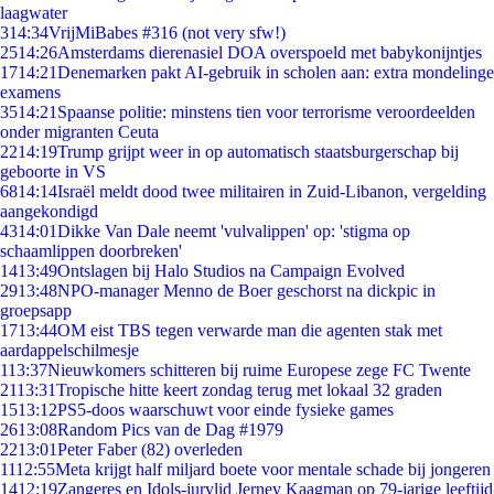
laagwater
3
14:34
VrijMiBabes #316 (not very sfw!)
25
14:26
Amsterdams dierenasiel DOA overspoeld met babykonijntjes
17
14:21
Denemarken pakt AI-gebruik in scholen aan: extra mondelinge
examens
35
14:21
Spaanse politie: minstens tien voor terrorisme veroordeelden
onder migranten Ceuta
22
14:19
Trump grijpt weer in op automatisch staatsburgerschap bij
geboorte in VS
68
14:14
Israël meldt dood twee militairen in Zuid-Libanon, vergelding
aangekondigd
43
14:01
Dikke Van Dale neemt 'vulvalippen' op: 'stigma op
schaamlippen doorbreken'
14
13:49
Ontslagen bij Halo Studios na Campaign Evolved
29
13:48
NPO-manager Menno de Boer geschorst na dickpic in
groepsapp
17
13:44
OM eist TBS tegen verwarde man die agenten stak met
aardappelschilmesje
1
13:37
Nieuwkomers schitteren bij ruime Europese zege FC Twente
21
13:31
Tropische hitte keert zondag terug met lokaal 32 graden
15
13:12
PS5-doos waarschuwt voor einde fysieke games
26
13:08
Random Pics van de Dag #1979
22
13:01
Peter Faber (82) overleden
11
12:55
Meta krijgt half miljard boete voor mentale schade bij jongeren
14
12:19
Zangeres en Idols-jurylid Jerney Kaagman op 79-jarige leeftijd