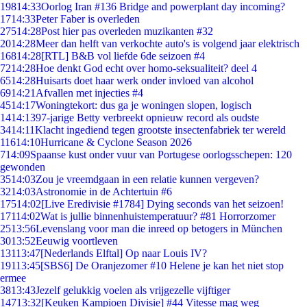
198
14:33
Oorlog Iran #136 Bridge and powerplant day incoming?
17
14:33
Peter Faber is overleden
275
14:28
Post hier pas overleden muzikanten #32
20
14:28
Meer dan helft van verkochte auto's is volgend jaar elektrisch
168
14:28
[RTL] B&B vol liefde 6de seizoen #4
72
14:28
Hoe denkt God echt over homo-seksualiteit? deel 4
65
14:28
Huisarts doet haar werk onder invloed van alcohol
69
14:21
Afvallen met injecties #4
45
14:17
Woningtekort: dus ga je woningen slopen, logisch
14
14:13
97-jarige Betty verbreekt opnieuw record als oudste
34
14:11
Klacht ingediend tegen grootste insectenfabriek ter wereld
116
14:10
Hurricane & Cyclone Season 2026
7
14:09
Spaanse kust onder vuur van Portugese oorlogsschepen: 120
gewonden
35
14:03
Zou je vreemdgaan in een relatie kunnen vergeven?
32
14:03
Astronomie in de Achtertuin #6
175
14:02
[Live Eredivisie #1784] Dying seconds van het seizoen!
171
14:02
Wat is jullie binnenhuistemperatuur? #81 Horrorzomer
25
13:56
Levenslang voor man die inreed op betogers in München
30
13:52
Eeuwig voortleven
131
13:47
[Nederlands Elftal] Op naar Louis IV?
191
13:45
[SBS6] De Oranjezomer #10 Helene je kan het niet stop
ermee
38
13:43
Jezelf gelukkig voelen als vrijgezelle vijftiger
147
13:32
[Keuken Kampioen Divisie] #44 Vitesse mag weg