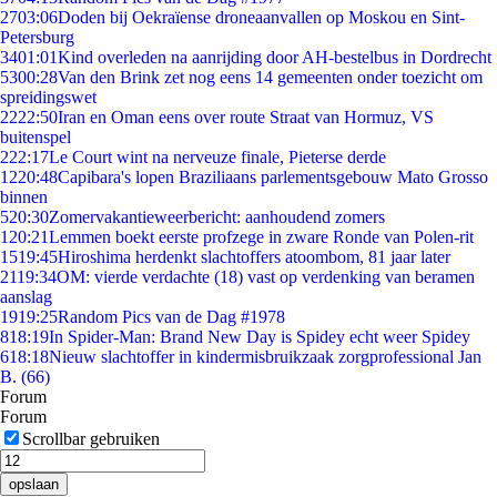
27
03:06
Doden bij Oekraïense droneaanvallen op Moskou en Sint-
Petersburg
34
01:01
Kind overleden na aanrijding door AH-bestelbus in Dordrecht
53
00:28
Van den Brink zet nog eens 14 gemeenten onder toezicht om
spreidingswet
22
22:50
Iran en Oman eens over route Straat van Hormuz, VS
buitenspel
2
22:17
Le Court wint na nerveuze finale, Pieterse derde
12
20:48
Capibara's lopen Braziliaans parlementsgebouw Mato Grosso
binnen
5
20:30
Zomervakantieweerbericht: aanhoudend zomers
1
20:21
Lemmen boekt eerste profzege in zware Ronde van Polen-rit
15
19:45
Hiroshima herdenkt slachtoffers atoombom, 81 jaar later
21
19:34
OM: vierde verdachte (18) vast op verdenking van beramen
aanslag
19
19:25
Random Pics van de Dag #1978
8
18:19
In Spider-Man: Brand New Day is Spidey echt weer Spidey
6
18:18
Nieuw slachtoffer in kindermisbruikzaak zorgprofessional Jan
B. (66)
Forum
Forum
Scrollbar gebruiken
opslaan