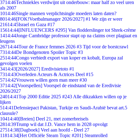
37
14:46
Techniekles verdwijnt uit onderbouw: maar half zo veel uren
als 2007
10
14:46
Single mannen verplichtsingle moeders laten daten?
80
14:46
[FOK!Voetbalmanager 2026/2027] #1 We zijn er weer
216
14:45
Israel en Gaza #17
156
14:44
[INFLUENCERS #295] Van flodderslinger tot Shrek-crème
14
14:44
Jonge Cambridge professor stapt op na claims over plagiaat en
leugens
267
14:44
Tour de France femmes 2026 #3 Tijd voor de borstcrawl
73
14:44
De Bondgenoten Spoiler Topic #3
25
14:44
Congo verbiedt export van koper en kobalt, Europa zal
gevolgen voelen
34
14:43
[2026/2027] Eredivisietoto #1
73
14:43
Overleden Acteurs & Actrices Deel #15
57
14:42
Vrouwen willen geen man meer #30
37
14:42
[Voorspellen] Voorspel de eindstand van de Eredivisie
2026/2027
240
14:41
Top 2000 Editie 2025 #243 Alle dikzakken willen op je
lijken
5
14:41
Defensiepact Pakistan, Turkije en Saudi-Arabië bevat art.5
clausule?
104
14:40
[Breien] Deel 21, met zomerbreisels
28
14:39
Trump wil dat J.D. Vance hem in 2028 opvolgt
275
14:38
[Dagboek] Veel aan hoofd - Deel 27
118
14:34
[Het Officiële Steam Topic #201] Steamrolled