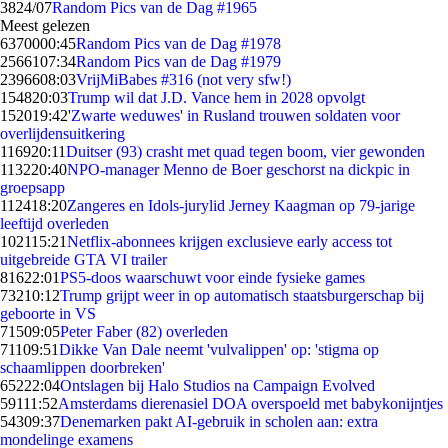
38
24/07
Random Pics van de Dag #1965
Meest gelezen
63700
00:45
Random Pics van de Dag #1978
25661
07:34
Random Pics van de Dag #1979
23966
08:03
VrijMiBabes #316 (not very sfw!)
1548
20:03
Trump wil dat J.D. Vance hem in 2028 opvolgt
1520
19:42
'Zwarte weduwes' in Rusland trouwen soldaten voor
overlijdensuitkering
1169
20:11
Duitser (93) crasht met quad tegen boom, vier gewonden
1132
20:40
NPO-manager Menno de Boer geschorst na dickpic in
groepsapp
1124
18:20
Zangeres en Idols-jurylid Jerney Kaagman op 79-jarige
leeftijd overleden
1021
15:21
Netflix-abonnees krijgen exclusieve early access tot
uitgebreide GTA VI trailer
816
22:01
PS5-doos waarschuwt voor einde fysieke games
732
10:12
Trump grijpt weer in op automatisch staatsburgerschap bij
geboorte in VS
715
09:05
Peter Faber (82) overleden
711
09:51
Dikke Van Dale neemt 'vulvalippen' op: 'stigma op
schaamlippen doorbreken'
652
22:04
Ontslagen bij Halo Studios na Campaign Evolved
591
11:52
Amsterdams dierenasiel DOA overspoeld met babykonijntjes
543
09:37
Denemarken pakt AI-gebruik in scholen aan: extra
mondelinge examens