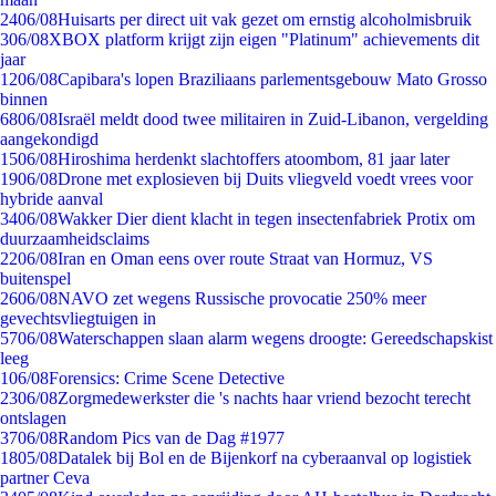
24
06/08
Huisarts per direct uit vak gezet om ernstig alcoholmisbruik
3
06/08
XBOX platform krijgt zijn eigen "Platinum" achievements dit
jaar
12
06/08
Capibara's lopen Braziliaans parlementsgebouw Mato Grosso
binnen
68
06/08
Israël meldt dood twee militairen in Zuid-Libanon, vergelding
aangekondigd
15
06/08
Hiroshima herdenkt slachtoffers atoombom, 81 jaar later
19
06/08
Drone met explosieven bij Duits vliegveld voedt vrees voor
hybride aanval
34
06/08
Wakker Dier dient klacht in tegen insectenfabriek Protix om
duurzaamheidsclaims
22
06/08
Iran en Oman eens over route Straat van Hormuz, VS
buitenspel
26
06/08
NAVO zet wegens Russische provocatie 250% meer
gevechtsvliegtuigen in
57
06/08
Waterschappen slaan alarm wegens droogte: Gereedschapskist
leeg
1
06/08
Forensics: Crime Scene Detective
23
06/08
Zorgmedewerkster die 's nachts haar vriend bezocht terecht
ontslagen
37
06/08
Random Pics van de Dag #1977
18
05/08
Datalek bij Bol en de Bijenkorf na cyberaanval op logistiek
partner Ceva