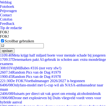
Weblog
Fotoboek
Prijsvragen
Contact
Colofon
Feedback
Tip de redactie
FOK!
FOK!
Scrollbar gebruiken
opslaan
11
09:40
Meta krijgt half miljard boete voor mentale schade bij jongeren
17
09:37
Denemarken pakt AI-gebruik in scholen aan: extra mondelinge
examens
3
08:03
VrijMiBabes #316 (not very sfw!)
26
07:34
Random Pics van de Dag #1979
19
00:45
Random Pics van de Dag #1978
2
21:30
De FOK!Voetbalmanager 2026/2027 is begonnen
64
06/08
Onlyfans-model met G-cup wil als NASA-ambassadeur naar
maan
24
06/08
Huisarts per direct uit vak gezet om ernstig alcoholmisbruik
19
06/08
Drone met explosieven bij Duits vliegveld voedt vrees voor
hybride aanval