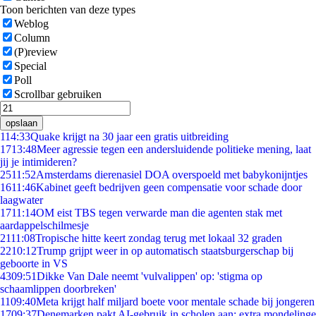
Toon berichten van deze types
Weblog
Column
(P)review
Special
Poll
Scrollbar gebruiken
opslaan
1
14:33
Quake krijgt na 30 jaar een gratis uitbreiding
17
13:48
Meer agressie tegen een andersluidende politieke mening, laat
jij je intimideren?
25
11:52
Amsterdams dierenasiel DOA overspoeld met babykonijntjes
16
11:46
Kabinet geeft bedrijven geen compensatie voor schade door
laagwater
17
11:14
OM eist TBS tegen verwarde man die agenten stak met
aardappelschilmesje
21
11:08
Tropische hitte keert zondag terug met lokaal 32 graden
22
10:12
Trump grijpt weer in op automatisch staatsburgerschap bij
geboorte in VS
43
09:51
Dikke Van Dale neemt 'vulvalippen' op: 'stigma op
schaamlippen doorbreken'
11
09:40
Meta krijgt half miljard boete voor mentale schade bij jongeren
17
09:37
Denemarken pakt AI-gebruik in scholen aan: extra mondelinge