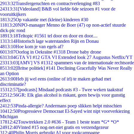
29
13:32
Transfergeruchten en contractverlenging #83
243
13:31
[Videoland] B&B vol liefde 6de seizoen #1 voor de
vooruitkijkers
18
13:25
Op vakantie met (kleine) kinderen #30
118
13:20
NPO-manager Menno de Boer (47) op non-actief stuurde
dick-pic rond
189
13:18
Teltopic #1561 tel door en door en door....
13
13:14
Historisch lage waterstanden Rijn en Donau
48
13:10
Hoe kom je van egels af?
60
13:07
Oorlog in Oekraïne #1318 Drone baby drone
63
13:04
GTA VI #12 GTA VI Extended look 27 Augustus Netflix/YT
233
13:03
[AMV] VS #1312 spammers van de internationale rechtsorde
85
13:02
[Britse politiek] #141 Declining Gracefully Was Never Really
an Option
26
13:00
Heb jij wel eens (online of irl) te maken gehad met
discriminatie?
153
12:57
[podcasts] Misdaad podcasts #3 - Twee weken taakstraf
225
12:56
GR: Elk glas alcohol is riskant, geen bewijs voor gunstig
effect
24
12:53
Pinda-allergie? Andermans poep slikken helpt misschien
104
12:50
Progressieve Democraat El-Sayed wint nipt voorverkiezing
Michigan
178
12:42
Touwtrekken 2.0 #636 - Team 1 beste team *G* *O*
249
12:40
Vinted #15 nog-net-niet gratis en verzendgezeur
3
12:40
Philip Morris gebruikt AI voor rookcampagne