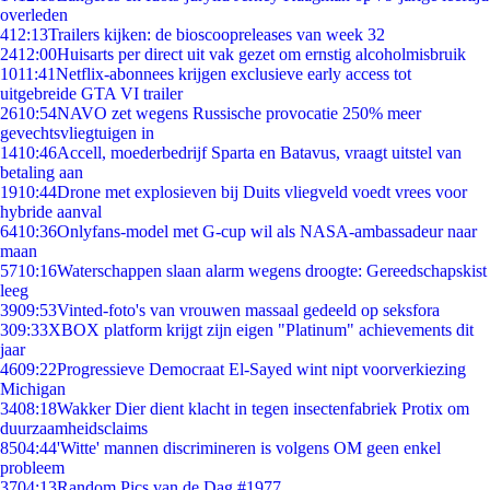
overleden
4
12:13
Trailers kijken: de bioscoopreleases van week 32
24
12:00
Huisarts per direct uit vak gezet om ernstig alcoholmisbruik
10
11:41
Netflix-abonnees krijgen exclusieve early access tot
uitgebreide GTA VI trailer
26
10:54
NAVO zet wegens Russische provocatie 250% meer
gevechtsvliegtuigen in
14
10:46
Accell, moederbedrijf Sparta en Batavus, vraagt uitstel van
betaling aan
19
10:44
Drone met explosieven bij Duits vliegveld voedt vrees voor
hybride aanval
64
10:36
Onlyfans-model met G-cup wil als NASA-ambassadeur naar
maan
57
10:16
Waterschappen slaan alarm wegens droogte: Gereedschapskist
leeg
39
09:53
Vinted-foto's van vrouwen massaal gedeeld op seksfora
3
09:33
XBOX platform krijgt zijn eigen "Platinum" achievements dit
jaar
46
09:22
Progressieve Democraat El-Sayed wint nipt voorverkiezing
Michigan
34
08:18
Wakker Dier dient klacht in tegen insectenfabriek Protix om
duurzaamheidsclaims
85
04:44
'Witte' mannen discrimineren is volgens OM geen enkel
probleem
37
04:13
Random Pics van de Dag #1977