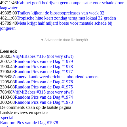
497
11:46
Kabinet geeft bedrijven geen compensatie voor schade door
laagwater
493
05:00
Trailers kijken: de bioscoopreleases van week 32
482
11:08
Tropische hitte keert zondag terug met lokaal 32 graden
457
09:40
Meta krijgt half miljard boete voor mentale schade bij
jongeren
▼ Advertentie door Refinery89
Lees ook
3
08:03
VrijMiBabes #316 (not very sfw!)
26
07:34
Random Pics van de Dag #1979
19
00:45
Random Pics van de Dag #1978
37
06/08
Random Pics van de Dag #1977
5
05/08
Zomervakantieweerbericht: aanhoudend zomers
12
05/08
Random Pics van de Dag #1976
23
04/08
Random Pics van de Dag #1975
7
03/08
VrijMiBabes #315 (not very sfw!)
41
03/08
Random Pics van de Dag #1974
30
02/08
Random Pics van de Dag #1973
De comments staan op de laatste pagina
Laatste reviews en specials
special
Random Pics van de Dag #1978