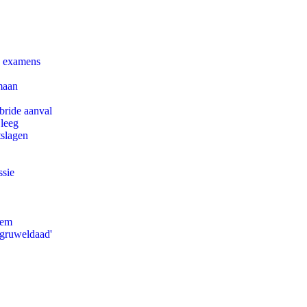
e examens
maan
bride aanval
 leeg
tslagen
ssie
eem
'gruweldaad'