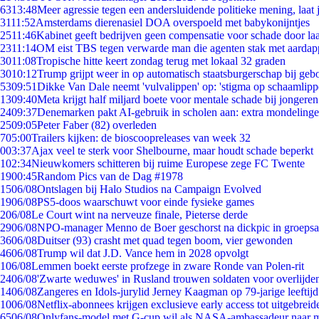
63
13:48
Meer agressie tegen een andersluidende politieke mening, laat j
31
11:52
Amsterdams dierenasiel DOA overspoeld met babykonijntjes
25
11:46
Kabinet geeft bedrijven geen compensatie voor schade door la
23
11:14
OM eist TBS tegen verwarde man die agenten stak met aardap
30
11:08
Tropische hitte keert zondag terug met lokaal 32 graden
30
10:12
Trump grijpt weer in op automatisch staatsburgerschap bij geb
53
09:51
Dikke Van Dale neemt 'vulvalippen' op: 'stigma op schaamlip
13
09:40
Meta krijgt half miljard boete voor mentale schade bij jongeren
24
09:37
Denemarken pakt AI-gebruik in scholen aan: extra mondeling
25
09:05
Peter Faber (82) overleden
7
05:00
Trailers kijken: de bioscoopreleases van week 32
0
03:37
Ajax veel te sterk voor Shelbourne, maar houdt schade beperkt
1
02:34
Nieuwkomers schitteren bij ruime Europese zege FC Twente
19
00:45
Random Pics van de Dag #1978
15
06/08
Ontslagen bij Halo Studios na Campaign Evolved
19
06/08
PS5-doos waarschuwt voor einde fysieke games
2
06/08
Le Court wint na nerveuze finale, Pieterse derde
29
06/08
NPO-manager Menno de Boer geschorst na dickpic in groeps
36
06/08
Duitser (93) crasht met quad tegen boom, vier gewonden
46
06/08
Trump wil dat J.D. Vance hem in 2028 opvolgt
1
06/08
Lemmen boekt eerste profzege in zware Ronde van Polen-rit
24
06/08
'Zwarte weduwes' in Rusland trouwen soldaten voor overlijden
14
06/08
Zangeres en Idols-jurylid Jerney Kaagman op 79-jarige leeftij
10
06/08
Netflix-abonnees krijgen exclusieve early access tot uitgebreid
65
06/08
Onlyfans-model met G-cup wil als NASA-ambassadeur naar 