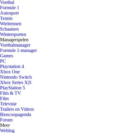
Voetbal
Formule 1
Autosport
Tennis
Wielrennen
Schaatsen
Wintersporten
Managerspelen
Voetbalmanager
Formule 1-manager
Games
PC
Playstation 4
Xbox One
Nintendo Switch
Xbox Series X|S
PlayStation 5
Film & TV
Film
Televisie
Trailers en Videos
Bioscoopagenda
Forum
Meer
Weblog