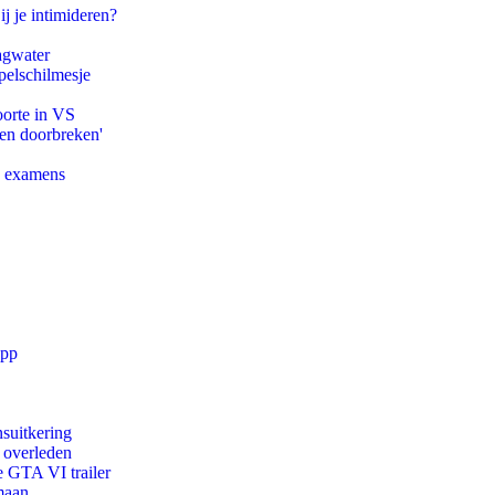
ij je intimideren?
agwater
pelschilmesje
oorte in VS
pen doorbreken'
e examens
app
suitkering
d overleden
e GTA VI trailer
maan