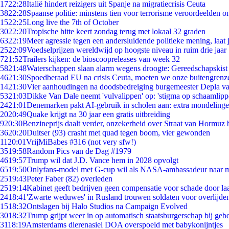
17
22:28
Italië hindert reizigers uit Spanje na migratiecrisis Ceuta
38
22:28
Spaanse politie: minstens tien voor terrorisme veroordeelden 
15
22:25
Long live the 7th of October
30
22:20
Tropische hitte keert zondag terug met lokaal 32 graden
63
22:19
Meer agressie tegen een andersluidende politieke mening, laat j
25
22:09
Voedselprijzen wereldwijd op hoogste niveau in ruim drie jaar
7
21:52
Trailers kijken: de bioscoopreleases van week 32
58
21:48
Waterschappen slaan alarm wegens droogte: Gereedschapskist
46
21:30
Spoedberaad EU na crisis Ceuta, moeten we onze buitengrenz
14
21:30
Vier aanhoudingen na doodsbedreiging burgemeester Depla v
53
21:03
Dikke Van Dale neemt 'vulvalippen' op: 'stigma op schaamlip
24
21:01
Denemarken pakt AI-gebruik in scholen aan: extra mondeling
20
20:49
Quake krijgt na 30 jaar een gratis uitbreiding
9
20:30
Benzineprijs daalt verder, onzekerheid over Straat van Hormuz bl
36
20:20
Duitser (93) crasht met quad tegen boom, vier gewonden
11
20:01
VrijMiBabes #316 (not very sfw!)
35
19:58
Random Pics van de Dag #1979
46
19:57
Trump wil dat J.D. Vance hem in 2028 opvolgt
65
19:50
Onlyfans-model met G-cup wil als NASA-ambassadeur naar 
25
19:43
Peter Faber (82) overleden
25
19:14
Kabinet geeft bedrijven geen compensatie voor schade door la
24
18:41
'Zwarte weduwes' in Rusland trouwen soldaten voor overlijden
15
18:32
Ontslagen bij Halo Studios na Campaign Evolved
30
18:32
Trump grijpt weer in op automatisch staatsburgerschap bij geb
31
18:19
Amsterdams dierenasiel DOA overspoeld met babykonijntjes