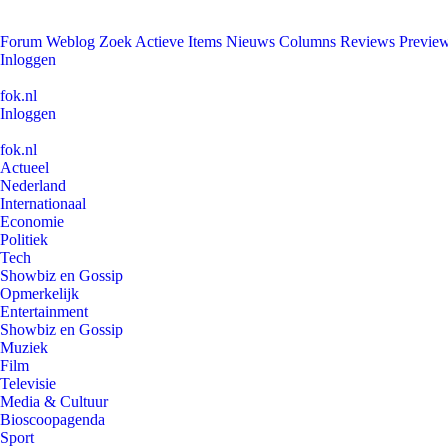
Forum
Weblog
Zoek
Actieve Items
Nieuws
Columns
Reviews
Previe
Inloggen
fok.nl
Inloggen
fok.nl
Actueel
Nederland
Internationaal
Economie
Politiek
Tech
Showbiz en Gossip
Opmerkelijk
Entertainment
Showbiz en Gossip
Muziek
Film
Televisie
Media & Cultuur
Bioscoopagenda
Sport