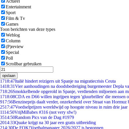
Actueel
Entertainment
Sport
Film & Tv
Games
Toon berichten van deze types
Weblog
Column
(P)review
Special
Poll
Scrollbar gebruiken
opslaan
17
18:47
Italië hindert reizigers uit Spanje na migratiecrisis Ceuta
14
18:31
Vier aanhoudingen na doodsbedreiging burgemeester Depla v
7
18:26
Smokkelbende opgerold in Spanje, verdienden miljoenen aan m
17
18:08
CDA en D66 willen ingrijpen tegen 'gluurbrillen' die mensen 
9
17:56
Benzineprijs daalt verder, onzekerheid over Straat van Hormuz bl
25
17:47
Voedselprijzen wereldwijd op hoogste niveau in ruim drie jaar
11
14:50
VrijMiBabes #316 (not very sfw!)
35
14:50
Random Pics van de Dag #1979
20
14:33
Quake krijgt na 30 jaar een gratis uitbreiding
2
14:30
De FOK!Voetbalmanager 2026/2027 is begonnen