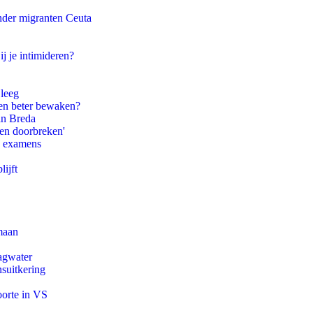
onder migranten Ceuta
ij je intimideren?
 leeg
en beter bewaken?
an Breda
pen doorbreken'
e examens
ijft
maan
agwater
suitkering
oorte in VS