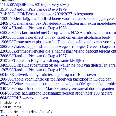
11
14:50
VrijMiBabes #316 (not very sfw!)
35
14:50
Random Pics van de Dag #1979
2
14:30
De FOK!Voetbalmanager 2026/2027 is begonnen
13
09:40
Meta krijgt half miljard boete voor mentale schade bij jongeren
24
09:37
Denemarken pakt AI-gebruik in scholen aan: extra mondeling
19
00:45
Random Pics van de Dag #1978
65
06/08
Onlyfans-model met G-cup wil als NASA-ambassadeur naar 
24
06/08
Huisarts per direct uit vak gezet om ernstig alcoholmisbruik
19
06/08
Drone met explosieven bij Duits vliegveld voedt vrees voor hy
58
06/08
Waterschappen slaan alarm wegens droogte: Gereedschapskist
23
06/08
Zorgmedewerkster die 's nachts haar vriend bezocht terecht on
38
06/08
Random Pics van de Dag #1977
21
05/08
Tanken in België wordt nóg aantrekkelijker
34
05/08
Dirk sluit supermarkt op de Wallen na golf van diefstal en agre
12
05/08
Random Pics van de Dag #1976
6
04/08
Kraftwerk brengt ruimteschip terug naar Eindhoven
20
04/08
Apple vecht Britse eis tot inbouwen backdoor in iCloud aan
85
04/08
'Witte' mannen discrimineren is volgens OM geen enkel probl
34
04/08
Ceuta-leider noemt Marokkaanse grensaanval door migranten 
6
04/08
Grote natuurbrand Boschhuizerbergen groeit naar 100 hectare
6
04/08
FOK! was even down
Laatste items
Laatste items
Toon berichten uit deze thema's