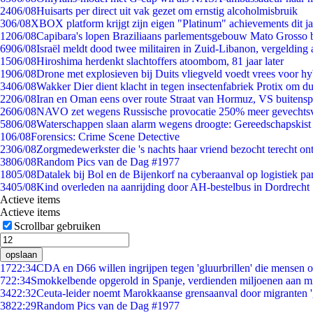
24
06/08
Huisarts per direct uit vak gezet om ernstig alcoholmisbruik
3
06/08
XBOX platform krijgt zijn eigen "Platinum" achievements dit ja
12
06/08
Capibara's lopen Braziliaans parlementsgebouw Mato Grosso 
69
06/08
Israël meldt dood twee militairen in Zuid-Libanon, vergeldin
15
06/08
Hiroshima herdenkt slachtoffers atoombom, 81 jaar later
19
06/08
Drone met explosieven bij Duits vliegveld voedt vrees voor hy
34
06/08
Wakker Dier dient klacht in tegen insectenfabriek Protix om 
22
06/08
Iran en Oman eens over route Straat van Hormuz, VS buitensp
26
06/08
NAVO zet wegens Russische provocatie 250% meer gevechtsvl
58
06/08
Waterschappen slaan alarm wegens droogte: Gereedschapskist
1
06/08
Forensics: Crime Scene Detective
23
06/08
Zorgmedewerkster die 's nachts haar vriend bezocht terecht on
38
06/08
Random Pics van de Dag #1977
18
05/08
Datalek bij Bol en de Bijenkorf na cyberaanval op logistiek pa
34
05/08
Kind overleden na aanrijding door AH-bestelbus in Dordrecht
Actieve items
Actieve items
Scrollbar gebruiken
opslaan
17
22:34
CDA en D66 willen ingrijpen tegen 'gluurbrillen' die mensen 
7
22:34
Smokkelbende opgerold in Spanje, verdienden miljoenen aan m
34
22:32
Ceuta-leider noemt Marokkaanse grensaanval door migranten 
38
22:29
Random Pics van de Dag #1977