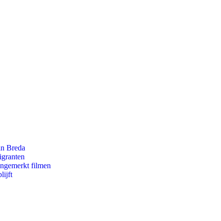
an Breda
igranten
ongemerkt filmen
ijft