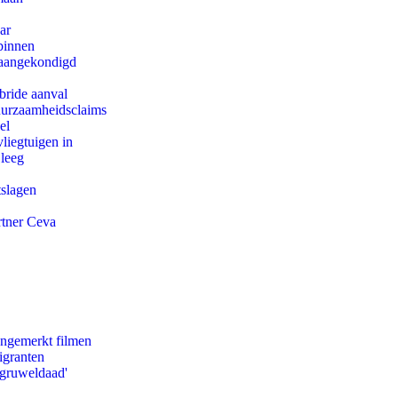
ar
binnen
g aangekondigd
bride aanval
duurzaamheidsclaims
el
iegtuigen in
 leeg
tslagen
rtner Ceva
ongemerkt filmen
igranten
'gruweldaad'