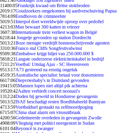
64
21:40
Aanklager zou zigeuners 'haten'
114
00:05
Frankrijk kwaad om Britse stokbroden
20
19:17
Goudzoekers omgekomen bij aardverschuiving Papua
78
14:09
Eendhoven de crimineelste
50
19:51
Interpol doet wereldwijde oproep over pedofiel
42
13:03
Man bewaart 300 katten in vriezer
36
07:38
Internationale trein verliest wagon in België
62
18:44
Jongetje gevonden op station Dordrecht
50
13:21
Boze menigte verdrijft bonnenschrijvende agenten
33
10:36
Franco stal Cliffs Songfestivalwinst
95
09:38
Zimbabwe krijgt biljet van 250.000.000 $
58
18:21
Langste onderzeese elektriciteitskabel in bedrijf
72
11:21
Voetbal: Uitslag Ajax - SC Heerenveen
95
13:17
A73 gestremd na ernstig ongeluk
45
19:35
Australische specialist: betaal voor donornieren
66
17:06
Diepvriesbaby's in Duitsland gevonden
194
15:05
Mannen lopen niet altijd pik achterna
195
20:42
Aalten verbiedt concert neonazi's
13
12:24
Doden bij geweld in Hondurese gevangenis
50
13:52
ISAF beschadigt resten Boedhhabeeld Bamiyan
47
13:59
Voetbalduel gestaakt na zelfmoordpoging
67
15:07
China slaat alarm om virusuitbraak
42
00:56
Gedetineerde overleden in gevangenis Zwolle
49
08:09
Vliegtuig met politici neergestort in Sudan
61
01:04
Beyoncé is zwanger