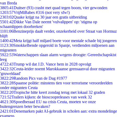
van Breda
38
05:41
Duitser (93) crasht met quad tegen boom, vier gewonden
12
03:57
VrijMiBabes #316 (not very sfw!)
23
03:02
Quake krijgt na 30 jaar een gratis uitbreiding
55
01:42
Dikke Van Dale neemt 'vulvalippen' op: 'stigma op
schaamlippen doorbreken'
11
01:06
Benzineprijs daalt verder, onzekerheid over Straat van Hormuz
blijft
14
00:42
Meta krijgt half miljard boete voor mentale schade bij jongeren
11
23:30
Smokkelbende opgerold in Spanje, verdienden miljoenen aan
migranten
59
22:53
Waterschappen slaan alarm wegens droogte: Gereedschapskist
leeg
47
22:43
Trump wil dat J.D. Vance hem in 2028 opvolgt
34
22:32
Ceuta-leider noemt Marokkaanse grensaanval door migranten
'gruweldaad'
38
22:29
Random Pics van de Dag #1977
38
22:28
Spaanse politie: minstens tien voor terrorisme veroordeelden
onder migranten Ceuta
30
22:20
Tropische hitte keert zondag terug met lokaal 32 graden
7
21:52
Trailers kijken: de bioscoopreleases van week 32
46
21:30
Spoedberaad EU na crisis Ceuta, moeten we onze
buitengrenzen beter bewaken?
24
21:01
Denemarken pakt AI-gebruik in scholen aan: extra mondelinge
examens