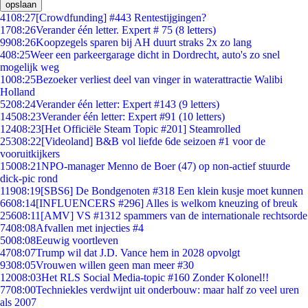
opslaan
41
08:27
[Crowdfunding] #443 Rentestijgingen?
17
08:26
Verander één letter. Expert # 75 (8 letters)
99
08:26
Koopzegels sparen bij AH duurt straks 2x zo lang
4
08:25
Weer een parkeergarage dicht in Dordrecht, auto's zo snel
mogelijk weg
10
08:25
Bezoeker verliest deel van vinger in waterattractie Walibi
Holland
52
08:24
Verander één letter: Expert #143 (9 letters)
145
08:23
Verander één letter: Expert #91 (10 letters)
124
08:23
[Het Officiële Steam Topic #201] Steamrolled
253
08:22
[Videoland] B&B vol liefde 6de seizoen #1 voor de
vooruitkijkers
150
08:21
NPO-manager Menno de Boer (47) op non-actief stuurde
dick-pic rond
119
08:19
[SBS6] De Bondgenoten #318 Een klein kusje moet kunnen
66
08:14
[INFLUENCERS #296] Alles is welkom kneuzing of breuk
256
08:11
[AMV] VS #1312 spammers van de internationale rechtsorde
74
08:08
Afvallen met injecties #4
50
08:08
Eeuwig voortleven
47
08:07
Trump wil dat J.D. Vance hem in 2028 opvolgt
93
08:05
Vrouwen willen geen man meer #30
120
08:03
Het RLS Social Media-topic #160 Zonder Kolonel!!
77
08:00
Techniekles verdwijnt uit onderbouw: maar half zo veel uren
als 2007