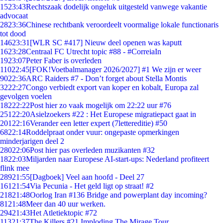
15
23:43
Rechtszaak dodelijk ongeluk uitgesteld vanwege vakantie
advocaat
28
23:36
Chinese rechtbank veroordeelt voormalige lokale functionaris
tot dood
146
23:31
[WLR SC #417] Nieuw deel openen was kaputt
16
23:28
Centraal FC Utrecht topic #88 - #CorreiaIn
19
23:07
Peter Faber is overleden
110
22:45
[FOK!Voetbalmanager 2026/2027] #1 We zijn er weer
90
22:36
ARC Raiders #7 - Don’t forget about Stella Montis
32
22:27
Congo verbiedt export van koper en kobalt, Europa zal
gevolgen voelen
182
22:22
Post hier zo vaak mogelijk om 22:22 uur #76
251
22:20
Asielzoekers #22 : Het Europese migratiepact gaat in
201
22:16
Verander een letter expert (7lettereditie) #50
68
22:14
Roddelpraat onder vuur: ongepaste opmerkingen
minderjarigen deel 2
280
22:06
Post hier pas overleden muzikanten #32
18
22:03
Miljarden naar Europese AI-start-ups: Nederland profiteert
flink mee
289
21:55
[Dagboek] Veel aan hoofd - Deel 27
161
21:54
Via Pecunia - Het geld ligt op straat! #2
218
21:48
Oorlog Iran #136 Bridge and powerplant day incoming?
81
21:48
Meer dan 40 uur werken.
294
21:43
Het Atletiektopic #72
113
21:37
The Killers #21 Imploding The Mirage Tour