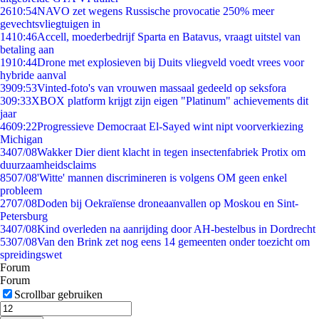
26
10:54
NAVO zet wegens Russische provocatie 250% meer
gevechtsvliegtuigen in
14
10:46
Accell, moederbedrijf Sparta en Batavus, vraagt uitstel van
betaling aan
19
10:44
Drone met explosieven bij Duits vliegveld voedt vrees voor
hybride aanval
39
09:53
Vinted-foto's van vrouwen massaal gedeeld op seksfora
3
09:33
XBOX platform krijgt zijn eigen "Platinum" achievements dit
jaar
46
09:22
Progressieve Democraat El-Sayed wint nipt voorverkiezing
Michigan
34
07/08
Wakker Dier dient klacht in tegen insectenfabriek Protix om
duurzaamheidsclaims
85
07/08
'Witte' mannen discrimineren is volgens OM geen enkel
probleem
27
07/08
Doden bij Oekraïense droneaanvallen op Moskou en Sint-
Petersburg
34
07/08
Kind overleden na aanrijding door AH-bestelbus in Dordrecht
53
07/08
Van den Brink zet nog eens 14 gemeenten onder toezicht om
spreidingswet
Forum
Forum
Scrollbar gebruiken