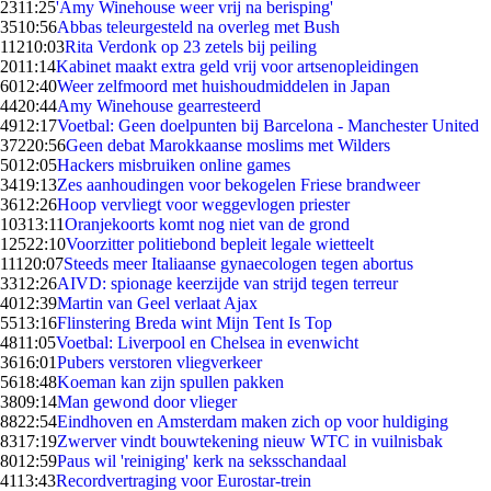
23
11:25
'Amy Winehouse weer vrij na berisping'
35
10:56
Abbas teleurgesteld na overleg met Bush
112
10:03
Rita Verdonk op 23 zetels bij peiling
20
11:14
Kabinet maakt extra geld vrij voor artsenopleidingen
60
12:40
Weer zelfmoord met huishoudmiddelen in Japan
44
20:44
Amy Winehouse gearresteerd
49
12:17
Voetbal: Geen doelpunten bij Barcelona - Manchester United
372
20:56
Geen debat Marokkaanse moslims met Wilders
50
12:05
Hackers misbruiken online games
34
19:13
Zes aanhoudingen voor bekogelen Friese brandweer
36
12:26
Hoop vervliegt voor weggevlogen priester
103
13:11
Oranjekoorts komt nog niet van de grond
125
22:10
Voorzitter politiebond bepleit legale wietteelt
111
20:07
Steeds meer Italiaanse gynaecologen tegen abortus
33
12:26
AIVD: spionage keerzijde van strijd tegen terreur
40
12:39
Martin van Geel verlaat Ajax
55
13:16
Flinstering Breda wint Mijn Tent Is Top
48
11:05
Voetbal: Liverpool en Chelsea in evenwicht
36
16:01
Pubers verstoren vliegverkeer
56
18:48
Koeman kan zijn spullen pakken
38
09:14
Man gewond door vlieger
88
22:54
Eindhoven en Amsterdam maken zich op voor huldiging
83
17:19
Zwerver vindt bouwtekening nieuw WTC in vuilnisbak
80
12:59
Paus wil 'reiniging' kerk na seksschandaal
41
13:43
Recordvertraging voor Eurostar-trein