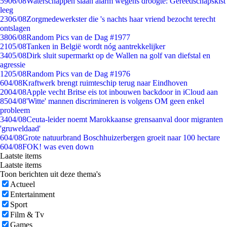
59
06/08
Waterschappen slaan alarm wegens droogte: Gereedschapskist
leeg
23
06/08
Zorgmedewerkster die 's nachts haar vriend bezocht terecht
ontslagen
38
06/08
Random Pics van de Dag #1977
21
05/08
Tanken in België wordt nóg aantrekkelijker
34
05/08
Dirk sluit supermarkt op de Wallen na golf van diefstal en
agressie
12
05/08
Random Pics van de Dag #1976
6
04/08
Kraftwerk brengt ruimteschip terug naar Eindhoven
20
04/08
Apple vecht Britse eis tot inbouwen backdoor in iCloud aan
85
04/08
'Witte' mannen discrimineren is volgens OM geen enkel
probleem
34
04/08
Ceuta-leider noemt Marokkaanse grensaanval door migranten
'gruweldaad'
6
04/08
Grote natuurbrand Boschhuizerbergen groeit naar 100 hectare
6
04/08
FOK! was even down
Laatste items
Laatste items
Toon berichten uit deze thema's
Actueel
Entertainment
Sport
Film & Tv
Games