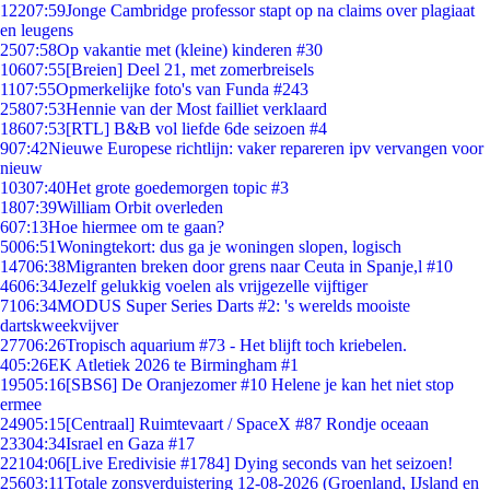
122
07:59
Jonge Cambridge professor stapt op na claims over plagiaat
en leugens
25
07:58
Op vakantie met (kleine) kinderen #30
106
07:55
[Breien] Deel 21, met zomerbreisels
11
07:55
Opmerkelijke foto's van Funda #243
258
07:53
Hennie van der Most failliet verklaard
186
07:53
[RTL] B&B vol liefde 6de seizoen #4
9
07:42
Nieuwe Europese richtlijn: vaker repareren ipv vervangen voor
nieuw
103
07:40
Het grote goedemorgen topic #3
18
07:39
William Orbit overleden
6
07:13
Hoe hiermee om te gaan?
50
06:51
Woningtekort: dus ga je woningen slopen, logisch
147
06:38
Migranten breken door grens naar Ceuta in Spanje,l #10
46
06:34
Jezelf gelukkig voelen als vrijgezelle vijftiger
71
06:34
MODUS Super Series Darts #2: 's werelds mooiste
dartskweekvijver
277
06:26
Tropisch aquarium #73 - Het blijft toch kriebelen.
4
05:26
EK Atletiek 2026 te Birmingham #1
195
05:16
[SBS6] De Oranjezomer #10 Helene je kan het niet stop
ermee
249
05:15
[Centraal] Ruimtevaart / SpaceX #87 Rondje oceaan
233
04:34
Israel en Gaza #17
221
04:06
[Live Eredivisie #1784] Dying seconds van het seizoen!
256
03:11
Totale zonsverduistering 12-08-2026 (Groenland, IJsland en