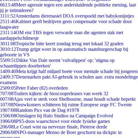
66
13:48
Meer agressie tegen een andersluidende politieke mening, laat
jij je intimideren?
31
11:52
Amsterdams dierenasiel DOA overspoeld met babykonijntjes
25
11:46
Kabinet geeft bedrijven geen compensatie voor schade door
laagwater
23
11:14
OM eist TBS tegen verwarde man die agenten stak met
aardappelschilmesje
30
11:08
Tropische hitte keert zondag terug met lokaal 32 graden
30
10:12
Trump grijpt weer in op automatisch staatsburgerschap bij
geboorte in VS
55
09:51
Dikke Van Dale neemt 'vulvalippen' op: 'stigma op
schaamlippen doorbreken'
14
09:40
Meta krijgt half miljard boete voor mentale schade bij jongeren
24
09:37
Denemarken pakt AI-gebruik in scholen aan: extra mondelinge
examens
25
09:05
Peter Faber (82) overleden
7
07/08
Trailers kijken: de bioscoopreleases van week 32
0
07/08
Ajax veel te sterk voor Shelbourne, maar houdt schade beperkt
1
07/08
Nieuwkomers schitteren bij ruime Europese zege FC Twente
19
07/08
Random Pics van de Dag #1978
15
06/08
Ontslagen bij Halo Studios na Campaign Evolved
19
06/08
PS5-doos waarschuwt voor einde fysieke games
2
06/08
Le Court wint na nerveuze finale, Pieterse derde
29
06/08
NPO-manager Menno de Boer geschorst na dickpic in
groepsapp