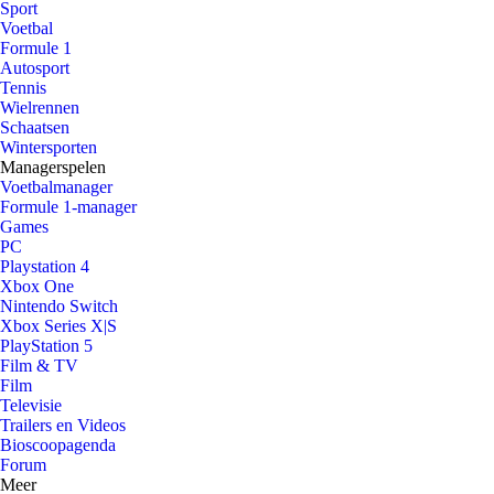
Sport
Voetbal
Formule 1
Autosport
Tennis
Wielrennen
Schaatsen
Wintersporten
Managerspelen
Voetbalmanager
Formule 1-manager
Games
PC
Playstation 4
Xbox One
Nintendo Switch
Xbox Series X|S
PlayStation 5
Film & TV
Film
Televisie
Trailers en Videos
Bioscoopagenda
Forum
Meer