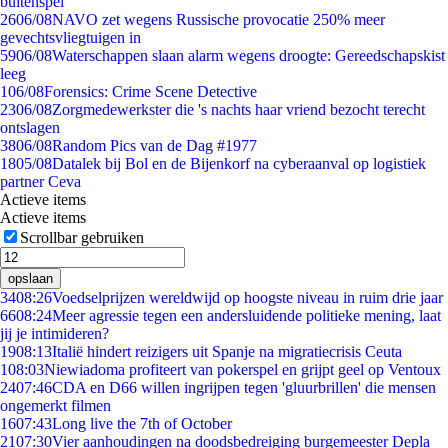
buitenspel
26
06/08
NAVO zet wegens Russische provocatie 250% meer
gevechtsvliegtuigen in
59
06/08
Waterschappen slaan alarm wegens droogte: Gereedschapskist
leeg
1
06/08
Forensics: Crime Scene Detective
23
06/08
Zorgmedewerkster die 's nachts haar vriend bezocht terecht
ontslagen
38
06/08
Random Pics van de Dag #1977
18
05/08
Datalek bij Bol en de Bijenkorf na cyberaanval op logistiek
partner Ceva
Actieve items
Actieve items
Scrollbar gebruiken
opslaan
34
08:26
Voedselprijzen wereldwijd op hoogste niveau in ruim drie jaar
66
08:24
Meer agressie tegen een andersluidende politieke mening, laat
jij je intimideren?
19
08:13
Italië hindert reizigers uit Spanje na migratiecrisis Ceuta
1
08:03
Niewiadoma profiteert van pokerspel en grijpt geel op Ventoux
24
07:46
CDA en D66 willen ingrijpen tegen 'gluurbrillen' die mensen
ongemerkt filmen
16
07:43
Long live the 7th of October
21
07:30
Vier aanhoudingen na doodsbedreiging burgemeester Depla