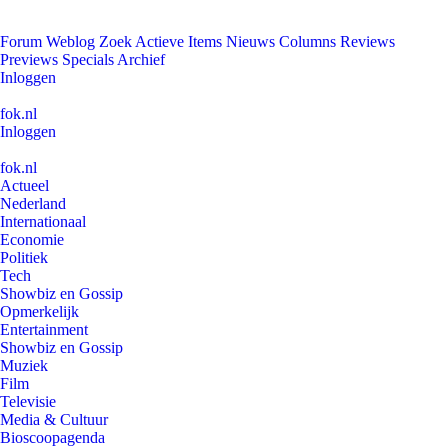
Forum
Weblog
Zoek
Actieve Items
Nieuws
Columns
Reviews
Previews
Specials
Archief
Inloggen
fok.nl
Inloggen
fok.nl
Actueel
Nederland
Internationaal
Economie
Politiek
Tech
Showbiz en Gossip
Opmerkelijk
Entertainment
Showbiz en Gossip
Muziek
Film
Televisie
Media & Cultuur
Bioscoopagenda