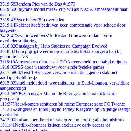
35
19:58
Random Pics van de Dag #1979
65
19:50
Onlyfans-model met G-cup wil als NASA-ambassadeur naar
maan
25
19:43
Peter Faber (82) overleden
25
19:14
Kabinet geeft bedrijven geen compensatie voor schade door
laagwater
24
18:41
'Zwarte weduwes' in Rusland trouwen soldaten voor
overlijdensuitkering
15
18:32
Ontslagen bij Halo Studios na Campaign Evolved
30
18:32
Trump grijpt weer in op automatisch staatsburgerschap bij
geboorte in VS
31
18:19
Amsterdams dierenasiel DOA overspoeld met babykonijntjes
19
18:06
PS5-doos waarschuwt voor einde fysieke games
23
17:58
OM eist TBS tegen verwarde man die agenten stak met
aardappelschilmesje
69
15:03
Israël meldt dood twee militairen in Zuid-Libanon, vergelding
aangekondigd
29
13:48
NPO-manager Menno de Boer geschorst na dickpic in
groepsapp
1
13:37
Nieuwkomers schitteren bij ruime Europese zege FC Twente
14
12:19
Zangeres en Idols-jurylid Jerney Kaagman op 79-jarige leeftijd
overleden
24
12:00
Huisarts per direct uit vak gezet om ernstig alcoholmisbruik
10
11:41
Netflix-abonnees krijgen exclusieve early access tot
uitgebreide GTA VI trailer