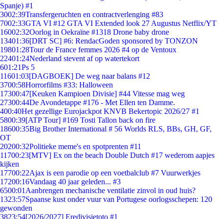
Spanje) #1
30
02:39
Transfergeruchten en contractverlenging #83
70
02:33
GTA VI #12 GTA VI Extended look 27 Augustus Netflix/YT
160
02:32
Oorlog in Oekraïne #1318 Drone baby drone
134
01:36
[DRT SC] #6: RendacGoden sponsored by TONZON
198
01:28
Tour de France femmes 2026 #4 op de Ventoux
224
01:24
Nederland stevent af op watertekort
6
01:21
Ps 5
116
01:03
[DAGBOEK] De weg naar balans #12
37
00:58
Horrorfilms #33: Halloween
173
00:47
[Keuken Kampioen Divisie] #44 Vitesse mag weg
273
00:44
De Avondetappe #176 - Met Ellen ten Damme.
4
00:40
Het gezellige Eurojackpot KNVB Bekertopic 2026/27 #1
58
00:39
[ATP Tour] #169 Tosti Tallon back on fire
186
00:35
Big Brother International # 56 Worlds RLS, BBs, GH, GF,
OT
202
00:32
Politieke meme's en spotprenten #11
117
00:23
[MTV] Ex on the beach Double Dutch #17 wederom aapjes
kijken
177
00:22
Ajax is een parodie op een voetbalclub #7 Vuurwerkjes
172
00:16
Vandaag 40 jaar geleden... #3
65
00:01
Aanbrengen mechanische ventilatie zinvol in oud huis?
13
23:57
Spaanse kust onder vuur van Portugese oorlogsschepen: 120
gewonden
38
23:54
[2026/2027] Eredivisietoto #1