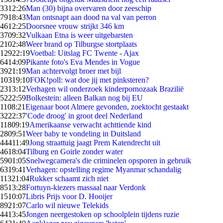
33
12:26
Man (30) bijna overvaren door zeeschip
79
18:43
Man ontsnapt aan dood na val van perron
46
12:25
Doorsnee vrouw strijkt 346 km
37
09:32
Vulkaan Etna is weer uitgebarsten
21
02:48
Weer brand op Tilburgse stortplaats
129
22:19
Voetbal: Uitslag FC Twente - Ajax
64
14:09
Pikante foto's Eva Mendes in Vogue
39
21:19
Man achtervolgt broer met bijl
103
19:10
FOK!poll: wat doe jij met pinksteren?
23
13:12
Verhagen wil onderzoek kinderpornozaak Brazilië
52
22:59
Bolkestein: alleen Balkan nog bij EU
11
08:21
Eigenaar boot Almere gevonden, zoektocht gestaakt
32
22:37
'Code droog' in groot deel Nederland
118
09:19
Amerikaanse verwacht achttiende kind
28
09:51
Weer baby te vondeling in Duitsland
444
11:49
Jong straattuig jaagt Prem Katendrecht uit
46
18:04
Tilburg en Goirle zonder water
59
01:05
Snelwegcamera's die criminelen opsporen in gebruik
63
19:41
Verhagen: opstelling regime Myanmar schandalig
113
21:04
Rukker schaamt zich niet
85
13:28
Fortuyn-kiezers massaal naar Verdonk
15
10:07
Libris Prijs voor D. Hooijer
89
21:07
Carlo wil nieuwe Telekids
44
13:45
Jongen neergestoken op schoolplein tijdens ruzie