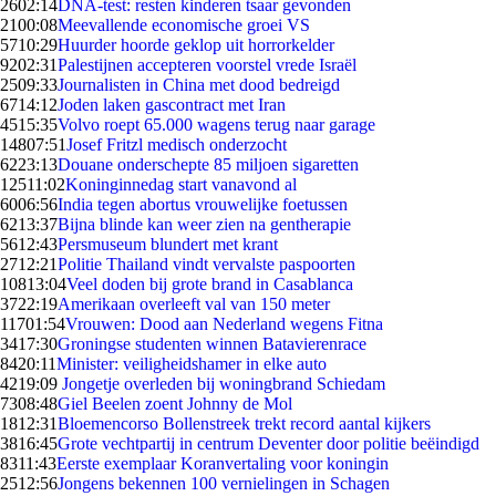
26
02:14
DNA-test: resten kinderen tsaar gevonden
21
00:08
Meevallende economische groei VS
57
10:29
Huurder hoorde geklop uit horrorkelder
92
02:31
Palestijnen accepteren voorstel vrede Israël
25
09:33
Journalisten in China met dood bedreigd
67
14:12
Joden laken gascontract met Iran
45
15:35
Volvo roept 65.000 wagens terug naar garage
148
07:51
Josef Fritzl medisch onderzocht
62
23:13
Douane onderschepte 85 miljoen sigaretten
125
11:02
Koninginnedag start vanavond al
60
06:56
India tegen abortus vrouwelijke foetussen
62
13:37
Bijna blinde kan weer zien na gentherapie
56
12:43
Persmuseum blundert met krant
27
12:21
Politie Thailand vindt vervalste paspoorten
108
13:04
Veel doden bij grote brand in Casablanca
37
22:19
Amerikaan overleeft val van 150 meter
117
01:54
Vrouwen: Dood aan Nederland wegens Fitna
34
17:30
Groningse studenten winnen Batavierenrace
84
20:11
Minister: veiligheidshamer in elke auto
42
19:09
Jongetje overleden bij woningbrand Schiedam
73
08:48
Giel Beelen zoent Johnny de Mol
18
12:31
Bloemencorso Bollenstreek trekt record aantal kijkers
38
16:45
Grote vechtpartij in centrum Deventer door politie beëindigd
83
11:43
Eerste exemplaar Koranvertaling voor koningin
25
12:56
Jongens bekennen 100 vernielingen in Schagen