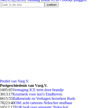
Profiel van Varg.V.
Postgeschiedenis van Varg.V.
16
05:05
Vertraging ICE trein door brandje
30
13:17
Keurmerk voor taxi's Eindhoven
66
15:55
Balkenende en Verhagen bezoeken Bush
782
23:40
OM: acht cartoons Nekschot strafbaar
105
12:17
FOK!poll over arrestatie 'Nekschot'