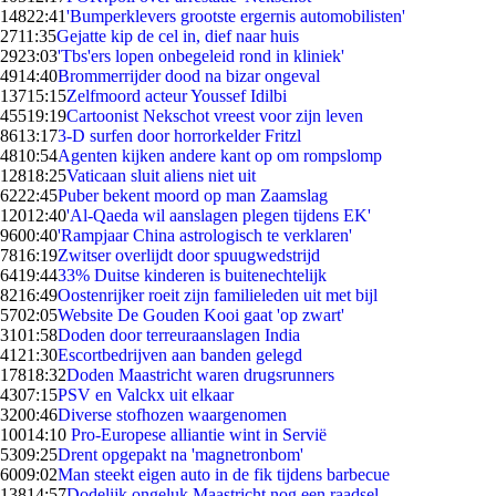
148
22:41
'Bumperklevers grootste ergernis automobilisten'
27
11:35
Gejatte kip de cel in, dief naar huis
29
23:03
'Tbs'ers lopen onbegeleid rond in kliniek'
49
14:40
Brommerrijder dood na bizar ongeval
137
15:15
Zelfmoord acteur Youssef Idilbi
455
19:19
Cartoonist Nekschot vreest voor zijn leven
86
13:17
3-D surfen door horrorkelder Fritzl
48
10:54
Agenten kijken andere kant op om rompslomp
128
18:25
Vaticaan sluit aliens niet uit
62
22:45
Puber bekent moord op man Zaamslag
120
12:40
'Al-Qaeda wil aanslagen plegen tijdens EK'
96
00:40
'Rampjaar China astrologisch te verklaren'
78
16:19
Zwitser overlijdt door spuugwedstrijd
64
19:44
33% Duitse kinderen is buitenechtelijk
82
16:49
Oostenrijker roeit zijn familieleden uit met bijl
57
02:05
Website De Gouden Kooi gaat 'op zwart'
31
01:58
Doden door terreuraanslagen India
41
21:30
Escortbedrijven aan banden gelegd
178
18:32
Doden Maastricht waren drugsrunners
43
07:15
PSV en Valckx uit elkaar
32
00:46
Diverse stofhozen waargenomen
100
14:10
Pro-Europese alliantie wint in Servië
53
09:25
Drent opgepakt na 'magnetronbom'
60
09:02
Man steekt eigen auto in de fik tijdens barbecue
138
14:57
Dodelijk ongeluk Maastricht nog een raadsel