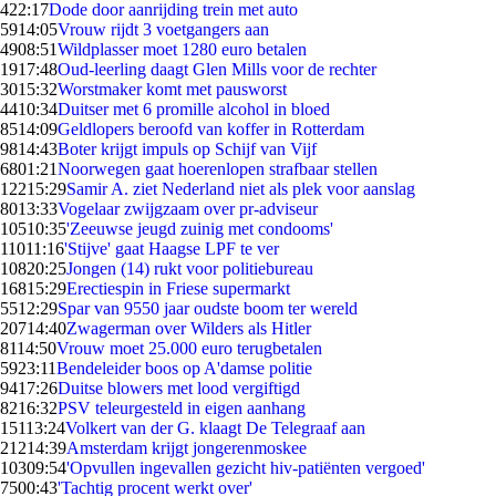
4
22:17
Dode door aanrijding trein met auto
59
14:05
Vrouw rijdt 3 voetgangers aan
49
08:51
Wildplasser moet 1280 euro betalen
19
17:48
Oud-leerling daagt Glen Mills voor de rechter
30
15:32
Worstmaker komt met pausworst
44
10:34
Duitser met 6 promille alcohol in bloed
85
14:09
Geldlopers beroofd van koffer in Rotterdam
98
14:43
Boter krijgt impuls op Schijf van Vijf
68
01:21
Noorwegen gaat hoerenlopen strafbaar stellen
122
15:29
Samir A. ziet Nederland niet als plek voor aanslag
80
13:33
Vogelaar zwijgzaam over pr-adviseur
105
10:35
'Zeeuwse jeugd zuinig met condooms'
110
11:16
'Stijve' gaat Haagse LPF te ver
108
20:25
Jongen (14) rukt voor politiebureau
168
15:29
Erectiespin in Friese supermarkt
55
12:29
Spar van 9550 jaar oudste boom ter wereld
207
14:40
Zwagerman over Wilders als Hitler
81
14:50
Vrouw moet 25.000 euro terugbetalen
59
23:11
Bendeleider boos op A'damse politie
94
17:26
Duitse blowers met lood vergiftigd
82
16:32
PSV teleurgesteld in eigen aanhang
151
13:24
Volkert van der G. klaagt De Telegraaf aan
212
14:39
Amsterdam krijgt jongerenmoskee
103
09:54
'Opvullen ingevallen gezicht hiv-patiënten vergoed'
75
00:43
'Tachtig procent werkt over'