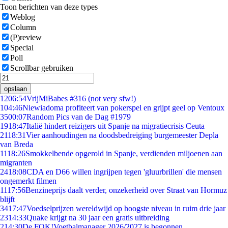
Toon berichten van deze types
Weblog
Column
(P)review
Special
Poll
Scrollbar gebruiken
opslaan
12
06:54
VrijMiBabes #316 (not very sfw!)
1
04:46
Niewiadoma profiteert van pokerspel en grijpt geel op Ventoux
35
00:07
Random Pics van de Dag #1979
19
18:47
Italië hindert reizigers uit Spanje na migratiecrisis Ceuta
21
18:31
Vier aanhoudingen na doodsbedreiging burgemeester Depla
van Breda
11
18:26
Smokkelbende opgerold in Spanje, verdienden miljoenen aan
migranten
24
18:08
CDA en D66 willen ingrijpen tegen 'gluurbrillen' die mensen
ongemerkt filmen
11
17:56
Benzineprijs daalt verder, onzekerheid over Straat van Hormuz
blijft
34
17:47
Voedselprijzen wereldwijd op hoogste niveau in ruim drie jaar
23
14:33
Quake krijgt na 30 jaar een gratis uitbreiding
2
14:30
De FOK!Voetbalmanager 2026/2027 is begonnen