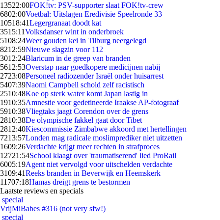
135
22:00
FOK!tv: PSV-supporter slaat FOK!tv-crew
68
02:00
Voetbal: Uitslagen Eredivisie Speelronde 33
105
18:41
Legergranaat doodt kat
35
15:11
Volksdanser wint in onderbroek
51
08:24
Weer gouden kei in Tilburg neergelegd
82
12:59
Nieuwe slagzin voor 112
30
12:24
Blaricum in de greep van branden
56
12:53
Overstap naar goedkopere medicijnen nabij
27
23:08
Personeel radiozender Israël onder huisarrest
54
07:39
Naomi Campbell schold zelf racistisch
25
10:48
Koe op sterk water komt Japan lastig in
19
10:35
Amnestie voor gedetineerde Iraakse AP-fotograaf
59
10:38
Vliegtaks jaagt Corendon over de grens
28
10:38
De olympische fakkel gaat door Tibet
28
12:40
Kiescommissie Zimbabwe akkoord met hertellingen
72
13:57
Londen mag radicale moslimprediker niet uitzetten
16
09:26
Verdachte krijgt meer rechten in strafproces
127
21:54
School klaagt over 'traumatiserend' lied ProRail
60
05:19
Agent niet vervolgd voor uitschelden verdachte
31
09:41
Reeks branden in Beverwijk en Heemskerk
117
07:18
Hamas dreigt grens te bestormen
Laatste reviews en specials
special
VrijMiBabes #316 (not very sfw!)
special