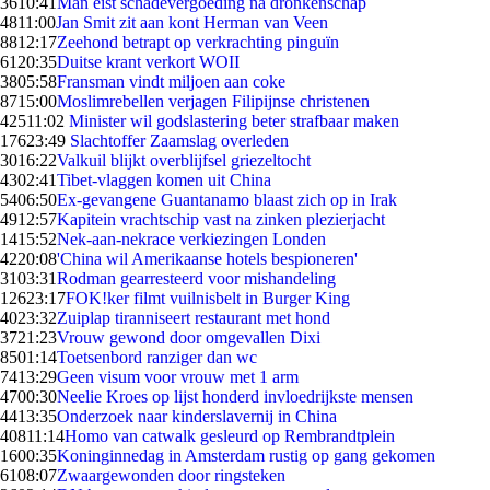
36
10:41
Man eist schadevergoeding na dronkenschap
48
11:00
Jan Smit zit aan kont Herman van Veen
88
12:17
Zeehond betrapt op verkrachting pinguïn
61
20:35
Duitse krant verkort WOII
38
05:58
Fransman vindt miljoen aan coke
87
15:00
Moslimrebellen verjagen Filipijnse christenen
425
11:02
Minister wil godslastering beter strafbaar maken
176
23:49
Slachtoffer Zaamslag overleden
30
16:22
Valkuil blijkt overblijfsel griezeltocht
43
02:41
Tibet-vlaggen komen uit China
54
06:50
Ex-gevangene Guantanamo blaast zich op in Irak
49
12:57
Kapitein vrachtschip vast na zinken plezierjacht
14
15:52
Nek-aan-nekrace verkiezingen Londen
42
20:08
'China wil Amerikaanse hotels bespioneren'
31
03:31
Rodman gearresteerd voor mishandeling
126
23:17
FOK!ker filmt vuilnisbelt in Burger King
40
23:32
Zuiplap tiranniseert restaurant met hond
37
21:23
Vrouw gewond door omgevallen Dixi
85
01:14
Toetsenbord ranziger dan wc
74
13:29
Geen visum voor vrouw met 1 arm
47
00:30
Neelie Kroes op lijst honderd invloedrijkste mensen
44
13:35
Onderzoek naar kinderslavernij in China
408
11:14
Homo van catwalk gesleurd op Rembrandtplein
16
00:35
Koninginnedag in Amsterdam rustig op gang gekomen
61
08:07
Zwaargewonden door ringsteken