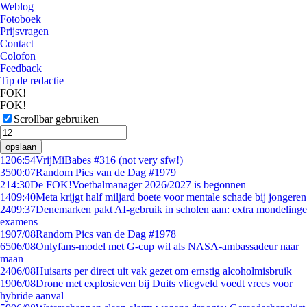
Weblog
Fotoboek
Prijsvragen
Contact
Colofon
Feedback
Tip de redactie
FOK!
FOK!
Scrollbar gebruiken
opslaan
12
06:54
VrijMiBabes #316 (not very sfw!)
35
00:07
Random Pics van de Dag #1979
2
14:30
De FOK!Voetbalmanager 2026/2027 is begonnen
14
09:40
Meta krijgt half miljard boete voor mentale schade bij jongeren
24
09:37
Denemarken pakt AI-gebruik in scholen aan: extra mondelinge
examens
19
07/08
Random Pics van de Dag #1978
65
06/08
Onlyfans-model met G-cup wil als NASA-ambassadeur naar
maan
24
06/08
Huisarts per direct uit vak gezet om ernstig alcoholmisbruik
19
06/08
Drone met explosieven bij Duits vliegveld voedt vrees voor
hybride aanval