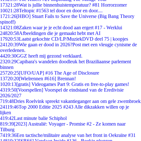
173
21:28
Wat is jullie binnenhuistemperatuur? #81 Horrorzomer
100
21:28
Teltopic #1563 tel door en door en door....
17
21:26
[HBO] Stuart Fails to Save the Universe (Big Bang Theory
spinoff)
143
21:08
Zaken waar je je echt dood aan ergert #17 - Werklui
248
20:58
Afbeeldingen die je gemaakt hebt met AI
179
20:53
Laatst gekochte CD/LP/MuziekDVD deel 75 | koopjes
241
20:39
Wie gaan er dood in 2026?Post met een vleugje cynisme de
overledenen.
44
20:30
GGZ heeft mij gezond verklaard.
23
20:29
Capibara's wandelen doodleuk het Braziliaanse parlement
binnen
257
20:25
[UFO/UAP] #16 The Age of Disclosure
137
20:20
[Wielrennen #616] Brennan!
10
20:13
[gratis] Videogames Part 9: Gratis en free-to-play games!
43
19:50
[Voorspellen] Voorspel de eindstand van de Eredivisie
2026/2027
7
19:48
Dries Roelvink spreekt vakantieganger aan om gele zwembroek
241
19:46
Top 2000 Editie 2025 #243 Alle dikzakken willen op je
lijken
4
19:42
Last minute balie Schiphol
8
19:39
[2023] Australië: Voyager - Promise #2 - Ze komen naar
Tilburg
74
19:36
Een tactische/militaire analyse van het front in Oekraïne #31
148
19:32
[SBS6] Vandaag Inside #136 - Boekje pluggen.