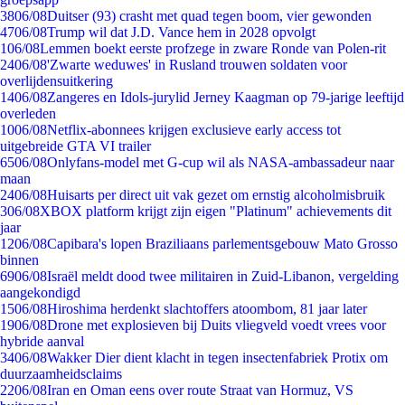
38
06/08
Duitser (93) crasht met quad tegen boom, vier gewonden
47
06/08
Trump wil dat J.D. Vance hem in 2028 opvolgt
1
06/08
Lemmen boekt eerste profzege in zware Ronde van Polen-rit
24
06/08
'Zwarte weduwes' in Rusland trouwen soldaten voor
overlijdensuitkering
14
06/08
Zangeres en Idols-jurylid Jerney Kaagman op 79-jarige leeftijd
overleden
10
06/08
Netflix-abonnees krijgen exclusieve early access tot
uitgebreide GTA VI trailer
65
06/08
Onlyfans-model met G-cup wil als NASA-ambassadeur naar
maan
24
06/08
Huisarts per direct uit vak gezet om ernstig alcoholmisbruik
3
06/08
XBOX platform krijgt zijn eigen "Platinum" achievements dit
jaar
12
06/08
Capibara's lopen Braziliaans parlementsgebouw Mato Grosso
binnen
69
06/08
Israël meldt dood twee militairen in Zuid-Libanon, vergelding
aangekondigd
15
06/08
Hiroshima herdenkt slachtoffers atoombom, 81 jaar later
19
06/08
Drone met explosieven bij Duits vliegveld voedt vrees voor
hybride aanval
34
06/08
Wakker Dier dient klacht in tegen insectenfabriek Protix om
duurzaamheidsclaims
22
06/08
Iran en Oman eens over route Straat van Hormuz, VS