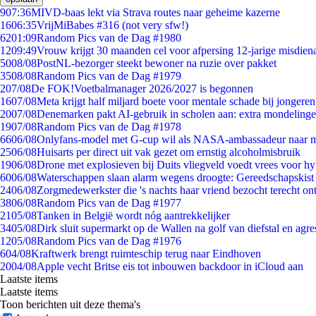
9
07:36
MIVD-baas lekt via Strava routes naar geheime kazerne
16
06:35
VrijMiBabes #316 (not very sfw!)
62
01:09
Random Pics van de Dag #1980
12
09:49
Vrouw krijgt 30 maanden cel voor afpersing 12-jarige misdiena
50
08/08
PostNL-bezorger steekt bewoner na ruzie over pakket
35
08/08
Random Pics van de Dag #1979
2
07/08
De FOK!Voetbalmanager 2026/2027 is begonnen
16
07/08
Meta krijgt half miljard boete voor mentale schade bij jongeren
20
07/08
Denemarken pakt AI-gebruik in scholen aan: extra mondeling
19
07/08
Random Pics van de Dag #1978
66
06/08
Onlyfans-model met G-cup wil als NASA-ambassadeur naar 
25
06/08
Huisarts per direct uit vak gezet om ernstig alcoholmisbruik
19
06/08
Drone met explosieven bij Duits vliegveld voedt vrees voor hy
60
06/08
Waterschappen slaan alarm wegens droogte: Gereedschapskist
24
06/08
Zorgmedewerkster die 's nachts haar vriend bezocht terecht on
38
06/08
Random Pics van de Dag #1977
21
05/08
Tanken in België wordt nóg aantrekkelijker
34
05/08
Dirk sluit supermarkt op de Wallen na golf van diefstal en agre
12
05/08
Random Pics van de Dag #1976
6
04/08
Kraftwerk brengt ruimteschip terug naar Eindhoven
20
04/08
Apple vecht Britse eis tot inbouwen backdoor in iCloud aan
Laatste items
Laatste items
Toon berichten uit deze thema's