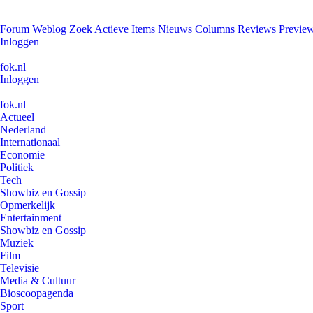
Forum
Weblog
Zoek
Actieve Items
Nieuws
Columns
Reviews
Previe
Inloggen
fok.nl
Inloggen
fok.nl
Actueel
Nederland
Internationaal
Economie
Politiek
Tech
Showbiz en Gossip
Opmerkelijk
Entertainment
Showbiz en Gossip
Muziek
Film
Televisie
Media & Cultuur
Bioscoopagenda
Sport