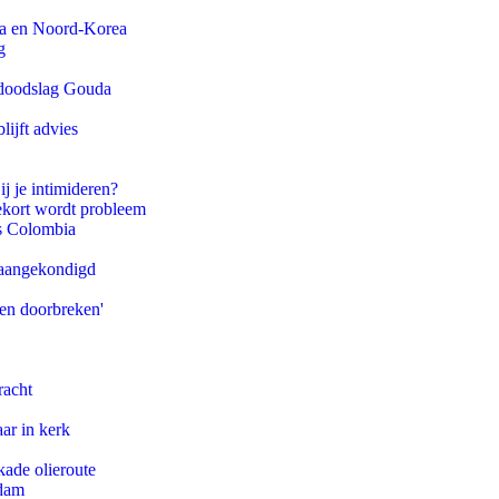
na en Noord-Korea
g
r doodslag Gouda
ijft advies
ij je intimideren?
ekort wordt probleem
ls Colombia
g aangekondigd
pen doorbreken'
racht
ar in kerk
kade olieroute
rdam