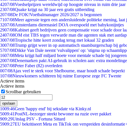
42
07/08
Voedselprijzen wereldwijd op hoogste niveau in ruim drie jaar
23
07/08
Quake krijgt na 30 jaar een gratis uitbreiding
2
07/08
De FOK!Voetbalmanager 2026/2027 is begonnen
71
07/08
Meer agressie tegen een andersluidende politieke mening, laat j
32
07/08
Amsterdams dierenasiel DOA overspoeld met babykonijntjes
29
07/08
Kabinet geeft bedrijven geen compensatie voor schade door la
24
07/08
OM eist TBS tegen verwarde man die agenten stak met aardap
30
07/08
Tropische hitte keert zondag terug met lokaal 32 graden
30
07/08
Trump grijpt weer in op automatisch staatsburgerschap bij geb
57
07/08
Dikke Van Dale neemt 'vulvalippen' op: 'stigma op schaamlip
16
07/08
Meta krijgt half miljard boete voor mentale schade bij jongeren
20
07/08
Denemarken pakt AI-gebruik in scholen aan: extra mondeling
25
07/08
Peter Faber (82) overleden
0
07/08
Ajax veel te sterk voor Shelbourne, maar houdt schade beperkt
1
07/08
Nieuwkomers schitteren bij ruime Europese zege FC Twente
Actieve items
Actieve items
Scrollbar gebruiken
opslaan
10
09:46
Geen 'happy end' bij seksdate via Kinky.nl
50
09:41
PostNL-bezorger steekt bewoner na ruzie over pakket
9
09:29
Uitslag PSV - Fortuna Sittard
59
09:27
EU bekritiseert Meta en TikTok om verspreiden desinformatie