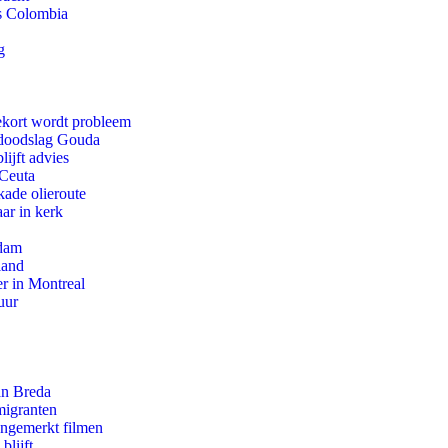
ls Colombia
g
ekort wordt probleem
r doodslag Gouda
ijft advies
 Ceuta
kade olieroute
ar in kerk
rdam
land
r in Montreal
uur
an Breda
migranten
ongemerkt filmen
blijft