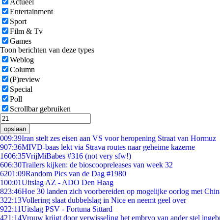
Actueel
Entertainment
Sport
Film & Tv
Games
Toon berichten van deze types
Weblog
Column
(P)review
Special
Poll
Scrollbar gebruiken
opslaan
0
09:39
Iran stelt zes eisen aan VS voor heropening Straat van Hormuz
9
07:36
MIVD-baas lekt via Strava routes naar geheime kazerne
16
06:35
VrijMiBabes #316 (not very sfw!)
6
06:30
Trailers kijken: de bioscoopreleases van week 32
62
01:09
Random Pics van de Dag #1980
1
00:01
Uitslag AZ - ADO Den Haag
8
23:46
Hoe 30 landen zich voorbereiden op mogelijke oorlog met Chi
3
22:13
Vollering slaat dubbelslag in Nice en neemt geel over
9
22:11
Uitslag PSV - Fortuna Sittard
4
21:14
Vrouw krijgt door verwisseling het embryo van ander stel ingeb