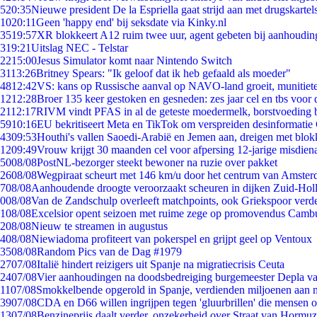
5
20:35
Nieuwe president De la Espriella gaat strijd aan met drugskarte
10
20:11
Geen 'happy end' bij seksdate via Kinky.nl
35
19:57
XR blokkeert A12 ruim twee uur, agent gebeten bij aanhoudin
3
19:21
Uitslag NEC - Telstar
22
15:00
Jesus Simulator komt naar Nintendo Switch
31
13:26
Britney Spears: "Ik geloof dat ik heb gefaald als moeder"
48
12:42
VS: kans op Russische aanval op NAVO-land groeit, munitiet
12
12:28
Broer 135 keer gestoken en gesneden: zes jaar cel en tbs voo
21
12:17
RIVM vindt PFAS in al de geteste moedermelk, borstvoeding bl
59
10:16
EU bekritiseert Meta en TikTok om verspreiden desinformatie
43
09:53
Houthi's vallen Saoedi-Arabië en Jemen aan, dreigen met blok
12
09:49
Vrouw krijgt 30 maanden cel voor afpersing 12-jarige misdiena
50
08/08
PostNL-bezorger steekt bewoner na ruzie over pakket
26
08/08
Wegpiraat scheurt met 146 km/u door het centrum van Amste
7
08/08
Aanhoudende droogte veroorzaakt scheuren in dijken Zuid-Hol
0
08/08
Van de Zandschulp overleeft matchpoints, ook Griekspoor verde
1
08/08
Excelsior opent seizoen met ruime zege op promovendus Camb
2
08/08
Nieuw te streamen in augustus
4
08/08
Niewiadoma profiteert van pokerspel en grijpt geel op Ventoux
35
08/08
Random Pics van de Dag #1979
27
07/08
Italië hindert reizigers uit Spanje na migratiecrisis Ceuta
24
07/08
Vier aanhoudingen na doodsbedreiging burgemeester Depla v
11
07/08
Smokkelbende opgerold in Spanje, verdienden miljoenen aan 
39
07/08
CDA en D66 willen ingrijpen tegen 'gluurbrillen' die mensen 
13
07/08
Benzineprijs daalt verder, onzekerheid over Straat van Hormuz 