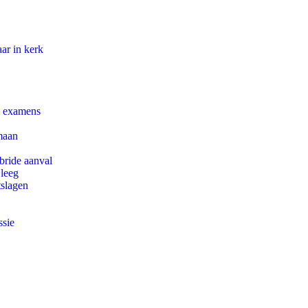
ar in kerk
e examens
maan
bride aanval
 leeg
tslagen
ssie