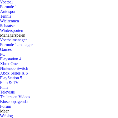
Voetbal
Formule 1
Autosport
Tennis
Wielrennen
Schaatsen
Wintersporten
Managerspelen
Voetbalmanager
Formule 1-manager
Games
PC
Playstation 4
Xbox One
Nintendo Switch
Xbox Series X|S
PlayStation 5
Film & TV
Film
Televisie
Trailers en Videos
Bioscoopagenda
Forum
Meer
Weblog