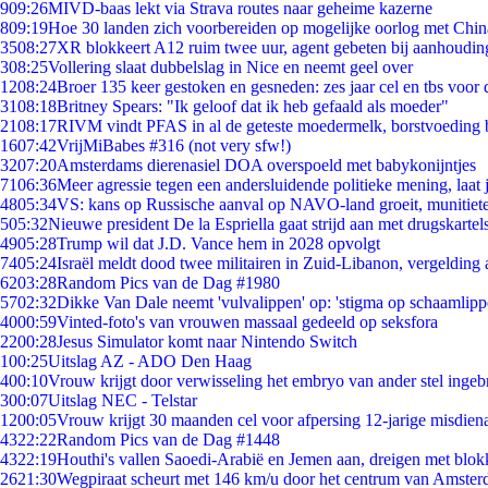
9
09:26
MIVD-baas lekt via Strava routes naar geheime kazerne
8
09:19
Hoe 30 landen zich voorbereiden op mogelijke oorlog met Chi
35
08:27
XR blokkeert A12 ruim twee uur, agent gebeten bij aanhoudin
3
08:25
Vollering slaat dubbelslag in Nice en neemt geel over
12
08:24
Broer 135 keer gestoken en gesneden: zes jaar cel en tbs voo
31
08:18
Britney Spears: "Ik geloof dat ik heb gefaald als moeder"
21
08:17
RIVM vindt PFAS in al de geteste moedermelk, borstvoeding bl
16
07:42
VrijMiBabes #316 (not very sfw!)
32
07:20
Amsterdams dierenasiel DOA overspoeld met babykonijntjes
71
06:36
Meer agressie tegen een andersluidende politieke mening, laat j
48
05:34
VS: kans op Russische aanval op NAVO-land groeit, munitiet
5
05:32
Nieuwe president De la Espriella gaat strijd aan met drugskarte
49
05:28
Trump wil dat J.D. Vance hem in 2028 opvolgt
74
05:24
Israël meldt dood twee militairen in Zuid-Libanon, vergeldin
62
03:28
Random Pics van de Dag #1980
57
02:32
Dikke Van Dale neemt 'vulvalippen' op: 'stigma op schaamlip
40
00:59
Vinted-foto's van vrouwen massaal gedeeld op seksfora
22
00:28
Jesus Simulator komt naar Nintendo Switch
1
00:25
Uitslag AZ - ADO Den Haag
4
00:10
Vrouw krijgt door verwisseling het embryo van ander stel ingeb
3
00:07
Uitslag NEC - Telstar
12
00:05
Vrouw krijgt 30 maanden cel voor afpersing 12-jarige misdiena
43
22:22
Random Pics van de Dag #1448
43
22:19
Houthi's vallen Saoedi-Arabië en Jemen aan, dreigen met blok
26
21:30
Wegpiraat scheurt met 146 km/u door het centrum van Amste