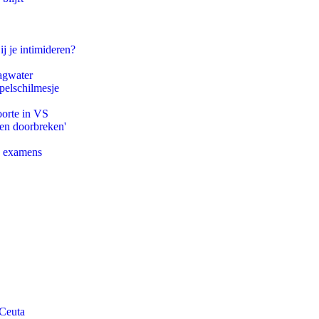
ij je intimideren?
agwater
pelschilmesje
oorte in VS
pen doorbreken'
e examens
 Ceuta