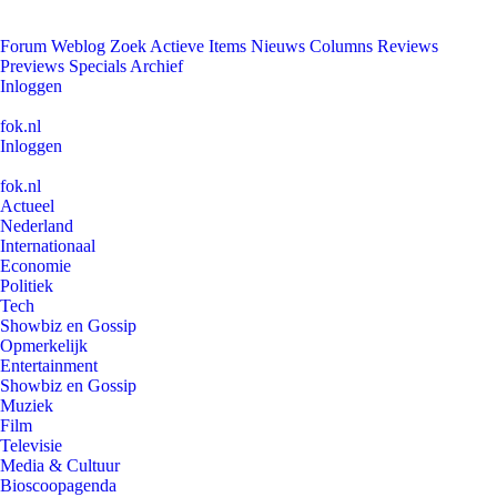
Forum
Weblog
Zoek
Actieve Items
Nieuws
Columns
Reviews
Previews
Specials
Archief
Inloggen
fok.nl
Inloggen
fok.nl
Actueel
Nederland
Internationaal
Economie
Politiek
Tech
Showbiz en Gossip
Opmerkelijk
Entertainment
Showbiz en Gossip
Muziek
Film
Televisie
Media & Cultuur
Bioscoopagenda