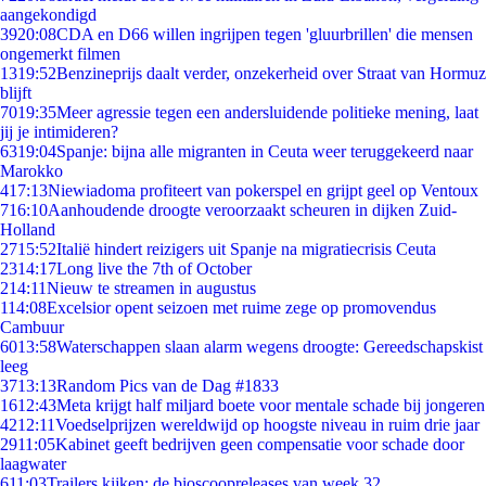
aangekondigd
39
20:08
CDA en D66 willen ingrijpen tegen 'gluurbrillen' die mensen
ongemerkt filmen
13
19:52
Benzineprijs daalt verder, onzekerheid over Straat van Hormuz
blijft
70
19:35
Meer agressie tegen een andersluidende politieke mening, laat
jij je intimideren?
63
19:04
Spanje: bijna alle migranten in Ceuta weer teruggekeerd naar
Marokko
4
17:13
Niewiadoma profiteert van pokerspel en grijpt geel op Ventoux
7
16:10
Aanhoudende droogte veroorzaakt scheuren in dijken Zuid-
Holland
27
15:52
Italië hindert reizigers uit Spanje na migratiecrisis Ceuta
23
14:17
Long live the 7th of October
2
14:11
Nieuw te streamen in augustus
1
14:08
Excelsior opent seizoen met ruime zege op promovendus
Cambuur
60
13:58
Waterschappen slaan alarm wegens droogte: Gereedschapskist
leeg
37
13:13
Random Pics van de Dag #1833
16
12:43
Meta krijgt half miljard boete voor mentale schade bij jongeren
42
12:11
Voedselprijzen wereldwijd op hoogste niveau in ruim drie jaar
29
11:05
Kabinet geeft bedrijven geen compensatie voor schade door
laagwater
6
11:03
Trailers kijken: de bioscoopreleases van week 32