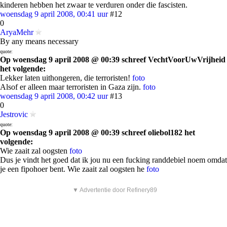
kinderen hebben het zwaar te verduren onder die fascisten.
woensdag 9 april 2008, 00:41 uur
#12
0
AryaMehr
By any means necessary
quote:
Op woensdag 9 april 2008 @ 00:39 schreef VechtVoorUwVrijheid
het volgende:
Lekker laten uithongeren, die terroristen!
foto
Alsof er alleen maar terroristen in Gaza zijn.
foto
woensdag 9 april 2008, 00:42 uur
#13
0
Jestrovic
quote:
Op woensdag 9 april 2008 @ 00:39 schreef oliebol182 het
volgende:
Wie zaait zal oogsten
foto
Dus je vindt het goed dat ik jou nu een fucking randdebiel noem omdat
je een fipohoer bent. Wie zaait zal oogsten he
foto
▼ Advertentie door Refinery89