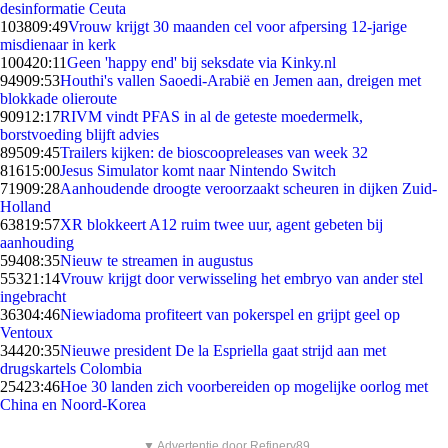
desinformatie Ceuta
1038
09:49
Vrouw krijgt 30 maanden cel voor afpersing 12-jarige
misdienaar in kerk
1004
20:11
Geen 'happy end' bij seksdate via Kinky.nl
949
09:53
Houthi's vallen Saoedi-Arabië en Jemen aan, dreigen met
blokkade olieroute
909
12:17
RIVM vindt PFAS in al de geteste moedermelk,
borstvoeding blijft advies
895
09:45
Trailers kijken: de bioscoopreleases van week 32
816
15:00
Jesus Simulator komt naar Nintendo Switch
719
09:28
Aanhoudende droogte veroorzaakt scheuren in dijken Zuid-
Holland
638
19:57
XR blokkeert A12 ruim twee uur, agent gebeten bij
aanhouding
594
08:35
Nieuw te streamen in augustus
553
21:14
Vrouw krijgt door verwisseling het embryo van ander stel
ingebracht
363
04:46
Niewiadoma profiteert van pokerspel en grijpt geel op
Ventoux
344
20:35
Nieuwe president De la Espriella gaat strijd aan met
drugskartels Colombia
254
23:46
Hoe 30 landen zich voorbereiden op mogelijke oorlog met
China en Noord-Korea
▼ Advertentie door Refinery89