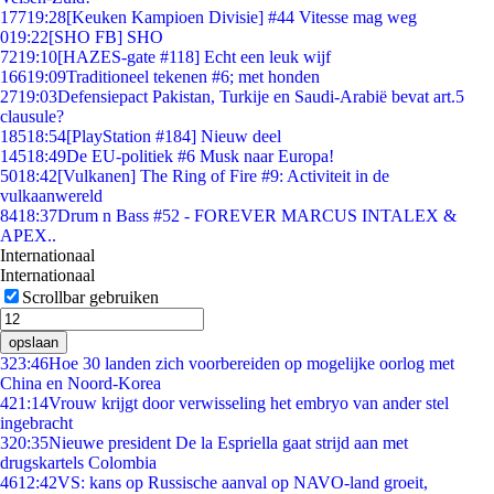
177
19:28
[Keuken Kampioen Divisie] #44 Vitesse mag weg
0
19:22
[SHO FB] SHO
72
19:10
[HAZES-gate #118] Echt een leuk wijf
166
19:09
Traditioneel tekenen #6; met honden
27
19:03
Defensiepact Pakistan, Turkije en Saudi-Arabië bevat art.5
clausule?
185
18:54
[PlayStation #184] Nieuw deel
145
18:49
De EU-politiek #6 Musk naar Europa!
50
18:42
[Vulkanen] The Ring of Fire #9: Activiteit in de
vulkaanwereld
84
18:37
Drum n Bass #52 - FOREVER MARCUS INTALEX &
APEX..
Internationaal
Internationaal
Scrollbar gebruiken
opslaan
3
23:46
Hoe 30 landen zich voorbereiden op mogelijke oorlog met
China en Noord-Korea
4
21:14
Vrouw krijgt door verwisseling het embryo van ander stel
ingebracht
3
20:35
Nieuwe president De la Espriella gaat strijd aan met
drugskartels Colombia
46
12:42
VS: kans op Russische aanval op NAVO-land groeit,