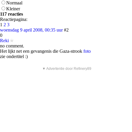
Normaal
Kleiner
117 reacties
Reactiepagina:
1
2
3
woensdag 9 april 2008, 00:35 uur
#2
0
Reki
no comment.
Het lijkt net een gevangenis die Gaza-strook
foto
zie ondertitel :)
▼ Advertentie door Refinery89