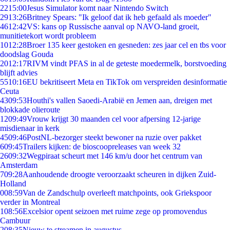
22
15:00
Jesus Simulator komt naar Nintendo Switch
29
13:26
Britney Spears: "Ik geloof dat ik heb gefaald als moeder"
46
12:42
VS: kans op Russische aanval op NAVO-land groeit,
munitietekort wordt probleem
10
12:28
Broer 135 keer gestoken en gesneden: zes jaar cel en tbs voor
doodslag Gouda
20
12:17
RIVM vindt PFAS in al de geteste moedermelk, borstvoeding
blijft advies
55
10:16
EU bekritiseert Meta en TikTok om verspreiden desinformatie
Ceuta
43
09:53
Houthi's vallen Saoedi-Arabië en Jemen aan, dreigen met
blokkade olieroute
12
09:49
Vrouw krijgt 30 maanden cel voor afpersing 12-jarige
misdienaar in kerk
45
09:46
PostNL-bezorger steekt bewoner na ruzie over pakket
6
09:45
Trailers kijken: de bioscoopreleases van week 32
26
09:32
Wegpiraat scheurt met 146 km/u door het centrum van
Amsterdam
7
09:28
Aanhoudende droogte veroorzaakt scheuren in dijken Zuid-
Holland
0
08:59
Van de Zandschulp overleeft matchpoints, ook Griekspoor
verder in Montreal
1
08:56
Excelsior opent seizoen met ruime zege op promovendus
Cambuur
2
08:35
Nieuw te streamen in augustus