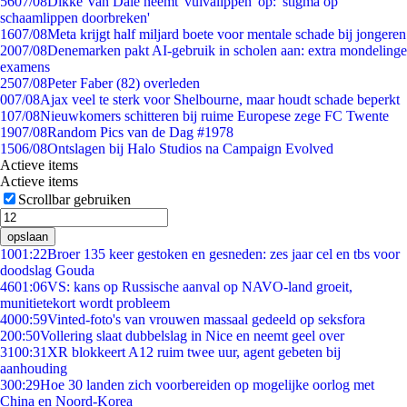
56
07/08
Dikke Van Dale neemt 'vulvalippen' op: 'stigma op
schaamlippen doorbreken'
16
07/08
Meta krijgt half miljard boete voor mentale schade bij jongeren
20
07/08
Denemarken pakt AI-gebruik in scholen aan: extra mondelinge
examens
25
07/08
Peter Faber (82) overleden
0
07/08
Ajax veel te sterk voor Shelbourne, maar houdt schade beperkt
1
07/08
Nieuwkomers schitteren bij ruime Europese zege FC Twente
19
07/08
Random Pics van de Dag #1978
15
06/08
Ontslagen bij Halo Studios na Campaign Evolved
Actieve items
Actieve items
Scrollbar gebruiken
opslaan
10
01:22
Broer 135 keer gestoken en gesneden: zes jaar cel en tbs voor
doodslag Gouda
46
01:06
VS: kans op Russische aanval op NAVO-land groeit,
munitietekort wordt probleem
40
00:59
Vinted-foto's van vrouwen massaal gedeeld op seksfora
2
00:50
Vollering slaat dubbelslag in Nice en neemt geel over
31
00:31
XR blokkeert A12 ruim twee uur, agent gebeten bij
aanhouding
3
00:29
Hoe 30 landen zich voorbereiden op mogelijke oorlog met
China en Noord-Korea