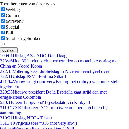
Toon berichten van deze types
Weblog
Column
(P)review
Special
Poll
Scrollbar gebruiken
opslaan
1
00:01
Uitslag AZ - ADO Den Haag
3
23:46
Hoe 30 landen zich voorbereiden op mogelijke oorlog met
China en Noord-Korea
2
22:13
Vollering slaat dubbelslag in Nice en neemt geel over
7
22:11
Uitslag PSV - Fortuna Sittard
4
21:14
Vrouw krijgt door verwisseling het embryo van ander stel
ingebracht
3
20:35
Nieuwe president De la Espriella gaat strijd aan met
drugskartels Colombia
5
20:11
Geen 'happy end' bij seksdate via Kinky.nl
31
19:57
XR blokkeert A12 ruim twee uur, agent gebeten bij
aanhouding
3
19:21
Uitslag NEC - Telstar
15
15:10
VrijMiBabes #316 (not very sfw!)
60
15:09
Random Pics van de Dag #1980