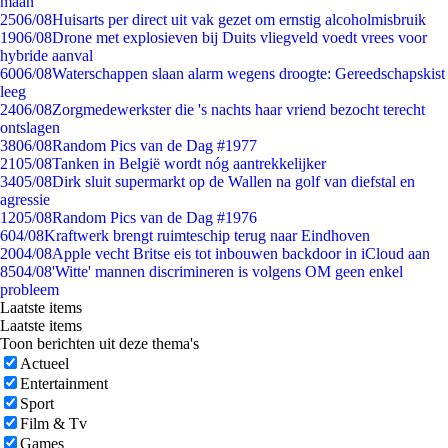
maan
25
06/08
Huisarts per direct uit vak gezet om ernstig alcoholmisbruik
19
06/08
Drone met explosieven bij Duits vliegveld voedt vrees voor
hybride aanval
60
06/08
Waterschappen slaan alarm wegens droogte: Gereedschapskist
leeg
24
06/08
Zorgmedewerkster die 's nachts haar vriend bezocht terecht
ontslagen
38
06/08
Random Pics van de Dag #1977
21
05/08
Tanken in België wordt nóg aantrekkelijker
34
05/08
Dirk sluit supermarkt op de Wallen na golf van diefstal en
agressie
12
05/08
Random Pics van de Dag #1976
6
04/08
Kraftwerk brengt ruimteschip terug naar Eindhoven
20
04/08
Apple vecht Britse eis tot inbouwen backdoor in iCloud aan
85
04/08
'Witte' mannen discrimineren is volgens OM geen enkel
probleem
Laatste items
Laatste items
Toon berichten uit deze thema's
Actueel
Entertainment
Sport
Film & Tv
Games