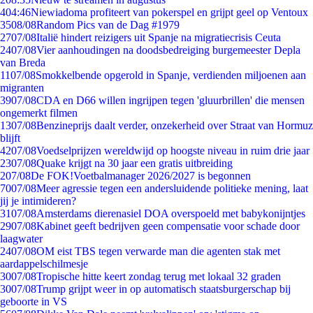
4
04:46
Niewiadoma profiteert van pokerspel en grijpt geel op Ventoux
35
08/08
Random Pics van de Dag #1979
27
07/08
Italië hindert reizigers uit Spanje na migratiecrisis Ceuta
24
07/08
Vier aanhoudingen na doodsbedreiging burgemeester Depla
van Breda
11
07/08
Smokkelbende opgerold in Spanje, verdienden miljoenen aan
migranten
39
07/08
CDA en D66 willen ingrijpen tegen 'gluurbrillen' die mensen
ongemerkt filmen
13
07/08
Benzineprijs daalt verder, onzekerheid over Straat van Hormuz
blijft
42
07/08
Voedselprijzen wereldwijd op hoogste niveau in ruim drie jaar
23
07/08
Quake krijgt na 30 jaar een gratis uitbreiding
2
07/08
De FOK!Voetbalmanager 2026/2027 is begonnen
70
07/08
Meer agressie tegen een andersluidende politieke mening, laat
jij je intimideren?
31
07/08
Amsterdams dierenasiel DOA overspoeld met babykonijntjes
29
07/08
Kabinet geeft bedrijven geen compensatie voor schade door
laagwater
24
07/08
OM eist TBS tegen verwarde man die agenten stak met
aardappelschilmesje
30
07/08
Tropische hitte keert zondag terug met lokaal 32 graden
30
07/08
Trump grijpt weer in op automatisch staatsburgerschap bij
geboorte in VS