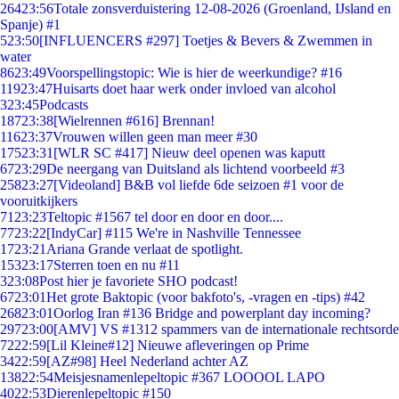
264
23:56
Totale zonsverduistering 12-08-2026 (Groenland, IJsland en
Spanje) #1
5
23:50
[INFLUENCERS #297] Toetjes & Bevers & Zwemmen in
water
86
23:49
Voorspellingstopic: Wie is hier de weerkundige? #16
119
23:47
Huisarts doet haar werk onder invloed van alcohol
3
23:45
Podcasts
187
23:38
[Wielrennen #616] Brennan!
116
23:37
Vrouwen willen geen man meer #30
175
23:31
[WLR SC #417] Nieuw deel openen was kaputt
67
23:29
De neergang van Duitsland als lichtend voorbeeld #3
258
23:27
[Videoland] B&B vol liefde 6de seizoen #1 voor de
vooruitkijkers
71
23:23
Teltopic #1567 tel door en door en door....
77
23:22
[IndyCar] #115 We're in Nashville Tennessee
17
23:21
Ariana Grande verlaat de spotlight.
153
23:17
Sterren toen en nu #11
3
23:08
Post hier je favoriete SHO podcast!
67
23:01
Het grote Baktopic (voor bakfoto's, -vragen en -tips) #42
268
23:01
Oorlog Iran #136 Bridge and powerplant day incoming?
297
23:00
[AMV] VS #1312 spammers van de internationale rechtsorde
72
22:59
[Lil Kleine#12] Nieuwe afleveringen op Prime
34
22:59
[AZ#98] Heel Nederland achter AZ
138
22:54
Meisjesnamenlepeltopic #367 LOOOOL LAPO
40
22:53
Dierenlepeltopic #150