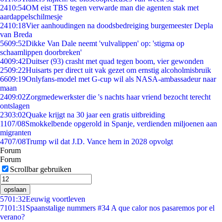
24
10:54
OM eist TBS tegen verwarde man die agenten stak met
aardappelschilmesje
24
10:18
Vier aanhoudingen na doodsbedreiging burgemeester Depla
van Breda
56
09:52
Dikke Van Dale neemt 'vulvalippen' op: 'stigma op
schaamlippen doorbreken'
40
09:42
Duitser (93) crasht met quad tegen boom, vier gewonden
25
09:22
Huisarts per direct uit vak gezet om ernstig alcoholmisbruik
66
09:19
Onlyfans-model met G-cup wil als NASA-ambassadeur naar
maan
24
09:02
Zorgmedewerkster die 's nachts haar vriend bezocht terecht
ontslagen
23
03:02
Quake krijgt na 30 jaar een gratis uitbreiding
11
07/08
Smokkelbende opgerold in Spanje, verdienden miljoenen aan
migranten
47
07/08
Trump wil dat J.D. Vance hem in 2028 opvolgt
Forum
Forum
Scrollbar gebruiken
opslaan
57
01:32
Eeuwig voortleven
71
01:31
Spaanstalige nummers #34 A que calor nos pasaremos por el
verano?