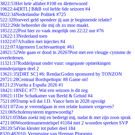
38
22:53
Het hele alfabet #108 en 4letterwoord
196
22:44
[RTL] B&B vol liefde 6de seizoen #4
90
22:34
Nederlandse Politiek #725
5
22:32
Hoeveel geld spendeer jij aan je beginnende relatie?
19
22:29
de beheerder die mij oh zo moe maakt.
185
22:22
Post hier zo vaak mogelijk om 22:22 uur #76
126
22:13
Nederland toen
110
22:07
Afvallen met injecties #4
11
22:07
Algemeen Luchtvaarttopic #61
249
21:52
Wie gaan er dood in 2026?Post met een vleugje cynisme de
overledenen.
113
21:37
Roddelpraat onder vuur: ongepaste opmerkingen
minderjarigen deel 2
136
21:35
[DRT SC] #6: RendacGoden sponsored by TONZON
297
21:28
Centraal Bordspeltopic #8 Game on!
81
21:23
Vuelta a España 2026 #1
184
21:18
NEC #77: Wat een seizoen is dit zeg
100
21:11
De Schatkamer van Beeld & Geluid #4
75
21:09
Trump wil dat J.D. Vance hem in 2028 opvolgt
63
21:07
Zou je vreemdgaan in een relatie kunnen vergeven?
3
21:06
Scholensysteem tegenwoordig?
103
21:05
Man zoekt mij en bedreigt mij, nadat ik met zijn zoon sprak
47
21:00
Woordensamenstelspel #1184 met 2 woorden spreken SVP
281
20:54
Van kleuter tot puber deel 184
83
20:48
2010: Vermissing van Herman Ploegstra