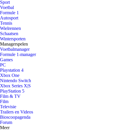
Sport
Voetbal
Formule 1
Autosport
Tennis
Wielrennen
Schaatsen
Wintersporten
Managerspelen
Voetbalmanager
Formule 1-manager
Games
PC
Playstation 4
Xbox One
Nintendo Switch
Xbox Series X|S
PlayStation 5
Film & TV
Film
Televisie
Trailers en Videos
Bioscoopagenda
Forum
Meer