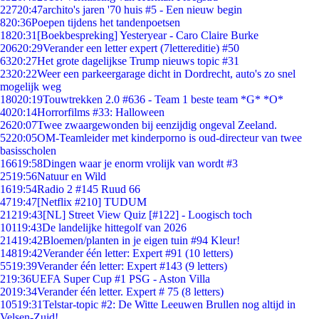
227
20:47
archito's jaren '70 huis #5 - Een nieuw begin
8
20:36
Poepen tijdens het tandenpoetsen
18
20:31
[Boekbespreking] Yesteryear - Caro Claire Burke
206
20:29
Verander een letter expert (7lettereditie) #50
63
20:27
Het grote dagelijkse Trump nieuws topic #31
23
20:22
Weer een parkeergarage dicht in Dordrecht, auto's zo snel
mogelijk weg
180
20:19
Touwtrekken 2.0 #636 - Team 1 beste team *G* *O*
40
20:14
Horrorfilms #33: Halloween
26
20:07
Twee zwaargewonden bij eenzijdig ongeval Zeeland.
52
20:05
OM-Teamleider met kinderporno is oud-directeur van twee
basisscholen
166
19:58
Dingen waar je enorm vrolijk van wordt #3
25
19:56
Natuur en Wild
16
19:54
Radio 2 #145 Ruud 66
47
19:47
[Netflix #210] TUDUM
212
19:43
[NL] Street View Quiz [#122] - Loogisch toch
101
19:43
De landelijke hittegolf van 2026
214
19:42
Bloemen/planten in je eigen tuin #94 Kleur!
148
19:42
Verander één letter: Expert #91 (10 letters)
55
19:39
Verander één letter: Expert #143 (9 letters)
2
19:36
UEFA Super Cup #1 PSG - Aston Villa
20
19:34
Verander één letter. Expert # 75 (8 letters)
105
19:31
Telstar-topic #2: De Witte Leeuwen Brullen nog altijd in
Velsen-Zuid!