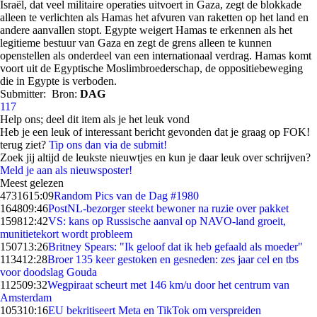
Israël, dat veel militaire operaties uitvoert in Gaza, zegt de blokkade
alleen te verlichten als Hamas het afvuren van raketten op het land en
andere aanvallen stopt. Egypte weigert Hamas te erkennen als het
legitieme bestuur van Gaza en zegt de grens alleen te kunnen
openstellen als onderdeel van een internationaal verdrag. Hamas komt
voort uit de Egyptische Moslimbroederschap, de oppositiebeweging
die in Egypte is verboden.
Submitter:
Bron:
DAG
117
Help ons; deel dit item als je het leuk vond
Heb je een leuk of interessant bericht gevonden dat je graag op FOK!
terug ziet?
Tip ons dan via de submit!
Zoek jij altijd de leukste nieuwtjes en kun je daar leuk over schrijven?
Meld je aan als nieuwsposter!
Meest gelezen
47316
15:09
Random Pics van de Dag #1980
1648
09:46
PostNL-bezorger steekt bewoner na ruzie over pakket
1598
12:42
VS: kans op Russische aanval op NAVO-land groeit,
munitietekort wordt probleem
1507
13:26
Britney Spears: "Ik geloof dat ik heb gefaald als moeder"
1134
12:28
Broer 135 keer gestoken en gesneden: zes jaar cel en tbs
voor doodslag Gouda
1125
09:32
Wegpiraat scheurt met 146 km/u door het centrum van
Amsterdam
1053
10:16
EU bekritiseert Meta en TikTok om verspreiden