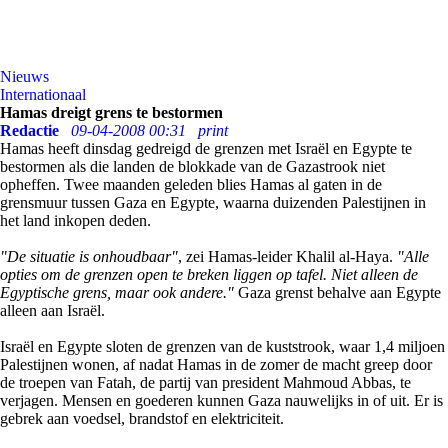
Nieuws
Internationaal
Hamas dreigt grens te bestormen
Redactie
09-04-2008 00:31
print
Hamas heeft dinsdag gedreigd de grenzen met Israël en Egypte te
bestormen als die landen de blokkade van de Gazastrook niet
opheffen. Twee maanden geleden blies Hamas al gaten in de
grensmuur tussen Gaza en Egypte, waarna duizenden Palestijnen in
het land inkopen deden.
"De situatie is onhoudbaar"
, zei Hamas-leider Khalil al-Haya.
"Alle
opties om de grenzen open te breken liggen op tafel. Niet alleen de
Egyptische grens, maar ook andere."
Gaza grenst behalve aan Egypte
alleen aan Israël.
Israël en Egypte sloten de grenzen van de kuststrook, waar 1,4 miljoen
Palestijnen wonen, af nadat Hamas in de zomer de macht greep door
de troepen van Fatah, de partij van president Mahmoud Abbas, te
verjagen. Mensen en goederen kunnen Gaza nauwelijks in of uit. Er is
gebrek aan voedsel, brandstof en elektriciteit.