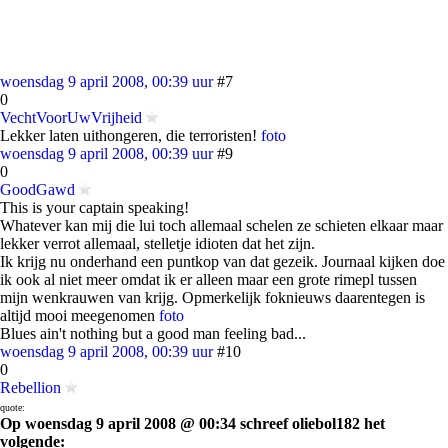
woensdag 9 april 2008, 00:39 uur
#7
0
VechtVoorUwVrijheid
Lekker laten uithongeren, die terroristen!
foto
woensdag 9 april 2008, 00:39 uur
#9
0
GoodGawd
This is your captain speaking!
Whatever kan mij die lui toch allemaal schelen ze schieten elkaar maar
lekker verrot allemaal, stelletje idioten dat het zijn.
Ik krijg nu onderhand een puntkop van dat gezeik. Journaal kijken doe
ik ook al niet meer omdat ik er alleen maar een grote rimepl tussen
mijn wenkrauwen van krijg. Opmerkelijk foknieuws daarentegen is
altijd mooi meegenomen
foto
Blues ain't nothing but a good man feeling bad...
woensdag 9 april 2008, 00:39 uur
#10
0
Rebellion
quote:
Op woensdag 9 april 2008 @ 00:34 schreef oliebol182 het
volgende: