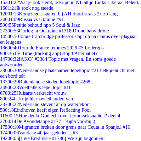
152
01:22
Wat je ook stemt, je krijgt in NL altijd Links Liberaal Beleid.
16
01:21
Ik rook nog steeds
120
01:13
Koopzegels sparen bij AH duurt straks 2x zo lang
246
01:09
Russia vs Ukraine #91
5
00:55
Petitie behoud npo 5 Soul & Jazz
273
00:53
Oorlog in Oekraïne #1318 Drone baby drone
145
00:50
Jonge Cambridge professor stapt op na claims over plagiaat
en leugens
186
00:40
Tour de France femmes 2026 #5 Lollergps
9
00:36
TV Time (tracking app) stopt! Alternatief?
147
00:32
[AKQ] #3384 Topic met vragen. En soms goede
antwoorden.
236
00:30
Nederlandse plaatsnamen lepeltopic #213 elk gehucht met
een bord telt
133
00:29
Buitenlandse steden lepeltopic #268
249
00:28
Voetballers lepel topic #16
67
00:25
Huisarts verkracht vrouw.
8
00:24
Ik krijg hier zweethanden van.
237
00:22
Nederland stevent af op watertekort
5
00:18
Eindhoven heeft eigen Reflecting Pool
116
00:15
Hoe denkt God echt over homo-seksualiteit? deel 4
27
00:14
De Avondetappe #177 - Bijna voorbij :(
175
00:10
Migranten breken door grens naar Ceuta in Spanje,l #10
174
00:06
Vandaag 40 jaar geleden... #3
192
00:05
[Live Eredivisie #1786] We zijn begonnen!