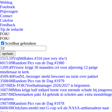
Weblog
Fotoboek
Prijsvragen
Contact
Colofon
Feedback
Tip de redactie
FOK!
FOK!
Scrollbar gebruiken
opslaan
15
15:10
VrijMiBabes #316 (not very sfw!)
60
15:09
Random Pics van de Dag #1980
12
09:49
Vrouw krijgt 30 maanden cel voor afpersing 12-jarige
misdienaar in kerk
45
09:46
PostNL-bezorger steekt bewoner na ruzie over pakket
35
08/08
Random Pics van de Dag #1979
2
07/08
De FOK!Voetbalmanager 2026/2027 is begonnen
16
07/08
Meta krijgt half miljard boete voor mentale schade bij jongeren
20
07/08
Denemarken pakt AI-gebruik in scholen aan: extra mondelinge
examens
19
07/08
Random Pics van de Dag #1978
66
06/08
Onlyfans-model met G-cup wil als NASA-ambassadeur naar