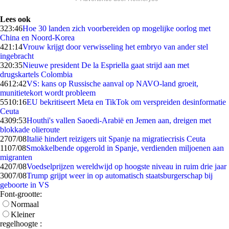
Lees ook
3
23:46
Hoe 30 landen zich voorbereiden op mogelijke oorlog met
China en Noord-Korea
4
21:14
Vrouw krijgt door verwisseling het embryo van ander stel
ingebracht
3
20:35
Nieuwe president De la Espriella gaat strijd aan met
drugskartels Colombia
46
12:42
VS: kans op Russische aanval op NAVO-land groeit,
munitietekort wordt probleem
55
10:16
EU bekritiseert Meta en TikTok om verspreiden desinformatie
Ceuta
43
09:53
Houthi's vallen Saoedi-Arabië en Jemen aan, dreigen met
blokkade olieroute
27
07/08
Italië hindert reizigers uit Spanje na migratiecrisis Ceuta
11
07/08
Smokkelbende opgerold in Spanje, verdienden miljoenen aan
migranten
42
07/08
Voedselprijzen wereldwijd op hoogste niveau in ruim drie jaar
30
07/08
Trump grijpt weer in op automatisch staatsburgerschap bij
geboorte in VS
Font-grootte:
Normaal
Kleiner
regelhoogte :