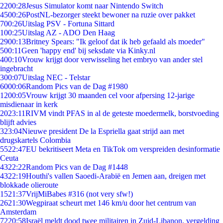
22
00:28
Jesus Simulator komt naar Nintendo Switch
45
00:26
PostNL-bezorger steekt bewoner na ruzie over pakket
7
00:26
Uitslag PSV - Fortuna Sittard
1
00:25
Uitslag AZ - ADO Den Haag
29
00:13
Britney Spears: "Ik geloof dat ik heb gefaald als moeder"
5
00:11
Geen 'happy end' bij seksdate via Kinky.nl
4
00:10
Vrouw krijgt door verwisseling het embryo van ander stel
ingebracht
3
00:07
Uitslag NEC - Telstar
60
00:06
Random Pics van de Dag #1980
12
00:05
Vrouw krijgt 30 maanden cel voor afpersing 12-jarige
misdienaar in kerk
20
23:11
RIVM vindt PFAS in al de geteste moedermelk, borstvoeding
blijft advies
3
23:04
Nieuwe president De la Espriella gaat strijd aan met
drugskartels Colombia
55
22:47
EU bekritiseert Meta en TikTok om verspreiden desinformatie
Ceuta
43
22:22
Random Pics van de Dag #1448
43
22:19
Houthi's vallen Saoedi-Arabië en Jemen aan, dreigen met
blokkade olieroute
15
21:37
VrijMiBabes #316 (not very sfw!)
26
21:30
Wegpiraat scheurt met 146 km/u door het centrum van
Amsterdam
72
20:58
Israël meldt dood twee militairen in Zuid-Libanon, vergelding