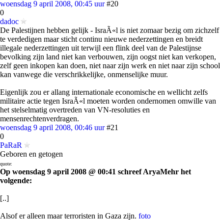
woensdag 9 april 2008, 00:45 uur
#20
0
dadoc
De Palestijnen hebben gelijk - IsraÃ«l is niet zomaar bezig om zichzelf
te verdedigen maar sticht continu nieuwe nederzettingen en breidt
illegale nederzettingen uit terwijl een flink deel van de Palestijnse
bevolking zijn land niet kan verbouwen, zijn oogst niet kan verkopen,
zelf geen inkopen kan doen, niet naar zijn werk en niet naar zijn school
kan vanwege die verschrikkelijke, onmenselijke muur.
Eigenlijk zou er allang internationale economische en wellicht zelfs
militaire actie tegen IsraÃ«l moeten worden ondernomen omwille van
het stelselmatig overtreden van VN-resoluties en
mensenrechtenverdragen.
woensdag 9 april 2008, 00:46 uur
#21
0
PaRaR
Geboren en getogen
quote:
Op woensdag 9 april 2008 @ 00:41 schreef AryaMehr het
volgende:
[..]
Alsof er alleen maar terroristen in Gaza zijn.
foto