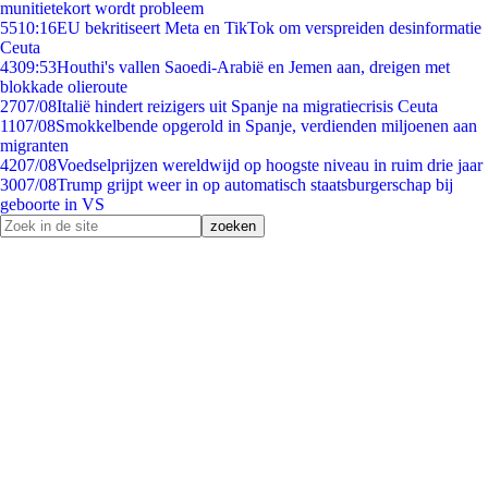
munitietekort wordt probleem
55
10:16
EU bekritiseert Meta en TikTok om verspreiden desinformatie
Ceuta
43
09:53
Houthi's vallen Saoedi-Arabië en Jemen aan, dreigen met
blokkade olieroute
27
07/08
Italië hindert reizigers uit Spanje na migratiecrisis Ceuta
11
07/08
Smokkelbende opgerold in Spanje, verdienden miljoenen aan
migranten
42
07/08
Voedselprijzen wereldwijd op hoogste niveau in ruim drie jaar
30
07/08
Trump grijpt weer in op automatisch staatsburgerschap bij
geboorte in VS