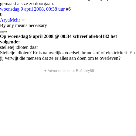
gemaakt als ze zo doorgaan.
woensdag 9 april 2008, 00:38 uur
#6
0
AryaMehr
By any means necessary
quote:
Op woensdag 9 april 2008 @ 00:34 schreef oliebol182 het
volgende:
stelletej idioten daar
Stelletje idioten? Er is nauwelijks voedsel, brandstof of elektriciteit. En
jij verwijt die mensen dat ze er alles aan doen om te overleven?
▼ Advertentie door Refinery89