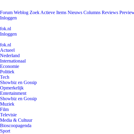
Forum
Weblog
Zoek
Actieve Items
Nieuws
Columns
Reviews
Previe
Inloggen
fok.nl
Inloggen
fok.nl
Actueel
Nederland
Internationaal
Economie
Politiek
Tech
Showbiz en Gossip
Opmerkelijk
Entertainment
Showbiz en Gossip
Muziek
Film
Televisie
Media & Cultuur
Bioscoopagenda
Sport