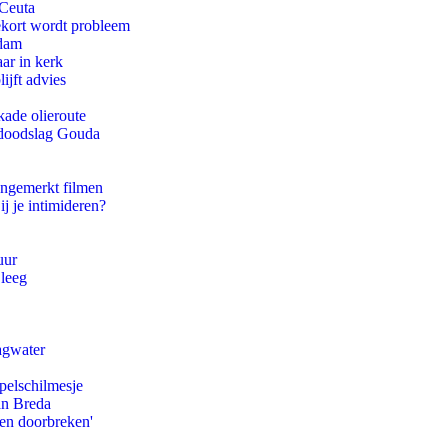
 Ceuta
ekort wordt probleem
rdam
ar in kerk
ijft advies
kade olieroute
r doodslag Gouda
ongemerkt filmen
ij je intimideren?
uur
 leeg
agwater
pelschilmesje
an Breda
pen doorbreken'