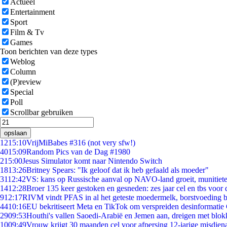
Actueel
Entertainment
Sport
Film & Tv
Games
Toon berichten van deze types
Weblog
Column
(P)review
Special
Poll
Scrollbar gebruiken
opslaan
12
15:10
VrijMiBabes #316 (not very sfw!)
40
15:09
Random Pics van de Dag #1980
2
15:00
Jesus Simulator komt naar Nintendo Switch
18
13:26
Britney Spears: "Ik geloof dat ik heb gefaald als moeder"
31
12:42
VS: kans op Russische aanval op NAVO-land groeit, munitiet
14
12:28
Broer 135 keer gestoken en gesneden: zes jaar cel en tbs voo
9
12:17
RIVM vindt PFAS in al het geteste moedermelk, borstvoeding bl
44
10:16
EU bekritiseert Meta en TikTok om verspreiden desinformatie
29
09:53
Houthi's vallen Saoedi-Arabië en Jemen aan, dreigen met blok
10
09:49
Vrouw krijgt 30 maanden cel voor afpersing 12-jarige misdiena