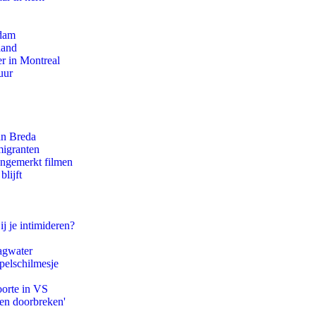
rdam
land
r in Montreal
uur
an Breda
migranten
ongemerkt filmen
lijft
ij je intimideren?
agwater
pelschilmesje
oorte in VS
pen doorbreken'