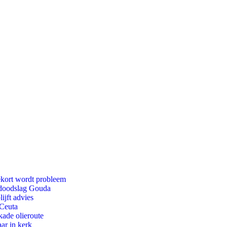
ekort wordt probleem
r doodslag Gouda
ijft advies
 Ceuta
kade olieroute
ar in kerk