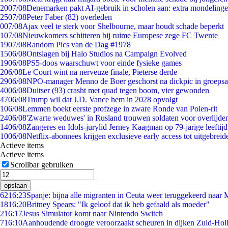
20
07/08
Denemarken pakt AI-gebruik in scholen aan: extra mondeling
25
07/08
Peter Faber (82) overleden
0
07/08
Ajax veel te sterk voor Shelbourne, maar houdt schade beperkt
1
07/08
Nieuwkomers schitteren bij ruime Europese zege FC Twente
19
07/08
Random Pics van de Dag #1978
15
06/08
Ontslagen bij Halo Studios na Campaign Evolved
19
06/08
PS5-doos waarschuwt voor einde fysieke games
2
06/08
Le Court wint na nerveuze finale, Pieterse derde
29
06/08
NPO-manager Menno de Boer geschorst na dickpic in groeps
40
06/08
Duitser (93) crasht met quad tegen boom, vier gewonden
47
06/08
Trump wil dat J.D. Vance hem in 2028 opvolgt
1
06/08
Lemmen boekt eerste profzege in zware Ronde van Polen-rit
24
06/08
'Zwarte weduwes' in Rusland trouwen soldaten voor overlijden
14
06/08
Zangeres en Idols-jurylid Jerney Kaagman op 79-jarige leeftij
10
06/08
Netflix-abonnees krijgen exclusieve early access tot uitgebreid
Actieve items
Actieve items
Scrollbar gebruiken
opslaan
62
16:23
Spanje: bijna alle migranten in Ceuta weer teruggekeerd naar
18
16:20
Britney Spears: "Ik geloof dat ik heb gefaald als moeder"
2
16:17
Jesus Simulator komt naar Nintendo Switch
7
16:10
Aanhoudende droogte veroorzaakt scheuren in dijken Zuid-Hol