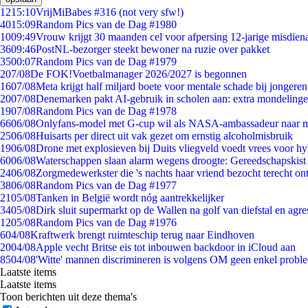
12
15:10
VrijMiBabes #316 (not very sfw!)
40
15:09
Random Pics van de Dag #1980
10
09:49
Vrouw krijgt 30 maanden cel voor afpersing 12-jarige misdiena
36
09:46
PostNL-bezorger steekt bewoner na ruzie over pakket
35
00:07
Random Pics van de Dag #1979
2
07/08
De FOK!Voetbalmanager 2026/2027 is begonnen
16
07/08
Meta krijgt half miljard boete voor mentale schade bij jongeren
20
07/08
Denemarken pakt AI-gebruik in scholen aan: extra mondeling
19
07/08
Random Pics van de Dag #1978
66
06/08
Onlyfans-model met G-cup wil als NASA-ambassadeur naar 
25
06/08
Huisarts per direct uit vak gezet om ernstig alcoholmisbruik
19
06/08
Drone met explosieven bij Duits vliegveld voedt vrees voor hy
60
06/08
Waterschappen slaan alarm wegens droogte: Gereedschapskist
24
06/08
Zorgmedewerkster die 's nachts haar vriend bezocht terecht on
38
06/08
Random Pics van de Dag #1977
21
05/08
Tanken in België wordt nóg aantrekkelijker
34
05/08
Dirk sluit supermarkt op de Wallen na golf van diefstal en agre
12
05/08
Random Pics van de Dag #1976
6
04/08
Kraftwerk brengt ruimteschip terug naar Eindhoven
20
04/08
Apple vecht Britse eis tot inbouwen backdoor in iCloud aan
85
04/08
'Witte' mannen discrimineren is volgens OM geen enkel probl
Laatste items
Laatste items
Toon berichten uit deze thema's