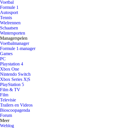
Voetbal
Formule 1
Autosport
Tennis
Wielrennen
Schaatsen
Wintersporten
Managerspelen
Voetbalmanager
Formule 1-manager
Games
PC
Playstation 4
Xbox One
Nintendo Switch
Xbox Series X|S
PlayStation 5
Film & TV
Film
Televisie
Trailers en Videos
Bioscoopagenda
Forum
Meer
Weblog