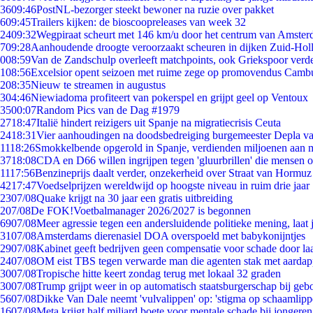
36
09:46
PostNL-bezorger steekt bewoner na ruzie over pakket
6
09:45
Trailers kijken: de bioscoopreleases van week 32
24
09:32
Wegpiraat scheurt met 146 km/u door het centrum van Amste
7
09:28
Aanhoudende droogte veroorzaakt scheuren in dijken Zuid-Hol
0
08:59
Van de Zandschulp overleeft matchpoints, ook Griekspoor verde
1
08:56
Excelsior opent seizoen met ruime zege op promovendus Camb
2
08:35
Nieuw te streamen in augustus
3
04:46
Niewiadoma profiteert van pokerspel en grijpt geel op Ventoux
35
00:07
Random Pics van de Dag #1979
27
18:47
Italië hindert reizigers uit Spanje na migratiecrisis Ceuta
24
18:31
Vier aanhoudingen na doodsbedreiging burgemeester Depla v
11
18:26
Smokkelbende opgerold in Spanje, verdienden miljoenen aan 
37
18:08
CDA en D66 willen ingrijpen tegen 'gluurbrillen' die mensen 
11
17:56
Benzineprijs daalt verder, onzekerheid over Straat van Hormuz b
42
17:47
Voedselprijzen wereldwijd op hoogste niveau in ruim drie jaar
23
07/08
Quake krijgt na 30 jaar een gratis uitbreiding
2
07/08
De FOK!Voetbalmanager 2026/2027 is begonnen
69
07/08
Meer agressie tegen een andersluidende politieke mening, laat j
31
07/08
Amsterdams dierenasiel DOA overspoeld met babykonijntjes
29
07/08
Kabinet geeft bedrijven geen compensatie voor schade door la
24
07/08
OM eist TBS tegen verwarde man die agenten stak met aardap
30
07/08
Tropische hitte keert zondag terug met lokaal 32 graden
30
07/08
Trump grijpt weer in op automatisch staatsburgerschap bij geb
56
07/08
Dikke Van Dale neemt 'vulvalippen' op: 'stigma op schaamlip
16
07/08
Meta krijgt half miljard boete voor mentale schade bij jongeren