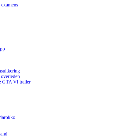
e examens
app
suitkering
d overleden
e GTA VI trailer
 Marokko
land