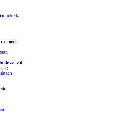
ar in kerk
e examens
maan
bride aanval
 leeg
tslagen
ssie
eem