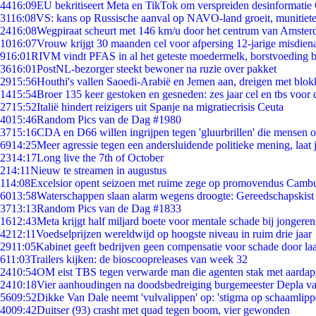
44
16:09
EU bekritiseert Meta en TikTok om verspreiden desinformatie
31
16:08
VS: kans op Russische aanval op NAVO-land groeit, munitiet
24
16:08
Wegpiraat scheurt met 146 km/u door het centrum van Amste
10
16:07
Vrouw krijgt 30 maanden cel voor afpersing 12-jarige misdiena
9
16:01
RIVM vindt PFAS in al het geteste moedermelk, borstvoeding bl
36
16:01
PostNL-bezorger steekt bewoner na ruzie over pakket
29
15:56
Houthi's vallen Saoedi-Arabië en Jemen aan, dreigen met blok
14
15:54
Broer 135 keer gestoken en gesneden: zes jaar cel en tbs voo
27
15:52
Italië hindert reizigers uit Spanje na migratiecrisis Ceuta
40
15:46
Random Pics van de Dag #1980
37
15:16
CDA en D66 willen ingrijpen tegen 'gluurbrillen' die mensen 
69
14:25
Meer agressie tegen een andersluidende politieke mening, laat j
23
14:17
Long live the 7th of October
2
14:11
Nieuw te streamen in augustus
1
14:08
Excelsior opent seizoen met ruime zege op promovendus Camb
60
13:58
Waterschappen slaan alarm wegens droogte: Gereedschapskist
37
13:13
Random Pics van de Dag #1833
16
12:43
Meta krijgt half miljard boete voor mentale schade bij jongeren
42
12:11
Voedselprijzen wereldwijd op hoogste niveau in ruim drie jaar
29
11:05
Kabinet geeft bedrijven geen compensatie voor schade door la
6
11:03
Trailers kijken: de bioscoopreleases van week 32
24
10:54
OM eist TBS tegen verwarde man die agenten stak met aardap
24
10:18
Vier aanhoudingen na doodsbedreiging burgemeester Depla v
56
09:52
Dikke Van Dale neemt 'vulvalippen' op: 'stigma op schaamlip
40
09:42
Duitser (93) crasht met quad tegen boom, vier gewonden