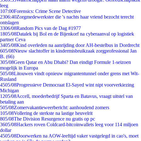
leeg
1
07:00
Forensics: Crime Scene Detective
23
06:40
Zorgmedewerkster die 's nachts haar vriend bezocht terecht
ontslagen
33
06/08
Random Pics van de Dag #1977
18
05/08
Datalek bij Bol en de Bijenkorf na cyberaanval op logistiek
partner Ceva
34
05/08
Kind overleden na aanrijding door AH-bestelbus in Dordrecht
6
05/08
Nieuw slachtoffer in kindermisbruikzaak zorgprofessional Jan
B. (66)
3
05/08
Geen Qatar en Abu Dhabi? Dan eindigt Formule 1-seizoen
mogelijk in Europa
5
05/08
Litouwen vindt opnieuw migrantentunnel onder grens met Wit-
Rusland
45
05/08
Progressieve Democraat El-Sayed wint nipt voorverkiezing
Michigan
12
05/08
Accell, moederbedrijf Sparta en Batavus, vraagt uitstel van
betaling aan
5
05/08
Zomervakantieweerbericht: aanhoudend zomers
1
05/08
Vollering de sterkste na lastige heuvelrit
8
05/08
The Division Resurgence nu gratis op pc
36
05/08
Hackers roven Coldcard-bitcoinwallets leeg voor 114 miljoen
dollar
45
05/08
Doorwerken na AOW-leeftijd vaker vastgelegd in cao's, moet