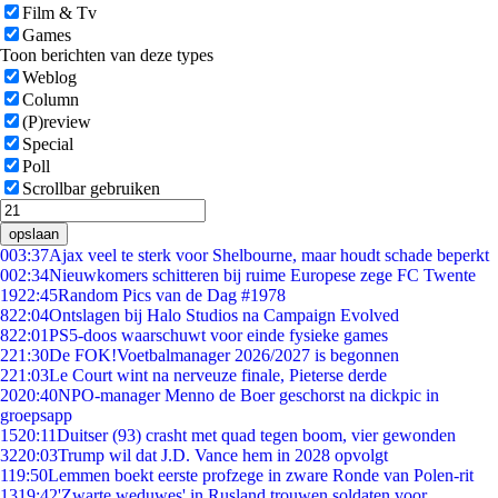
Film & Tv
Games
Toon berichten van deze types
Weblog
Column
(P)review
Special
Poll
Scrollbar gebruiken
opslaan
0
03:37
Ajax veel te sterk voor Shelbourne, maar houdt schade beperkt
0
02:34
Nieuwkomers schitteren bij ruime Europese zege FC Twente
19
22:45
Random Pics van de Dag #1978
8
22:04
Ontslagen bij Halo Studios na Campaign Evolved
8
22:01
PS5-doos waarschuwt voor einde fysieke games
2
21:30
De FOK!Voetbalmanager 2026/2027 is begonnen
2
21:03
Le Court wint na nerveuze finale, Pieterse derde
20
20:40
NPO-manager Menno de Boer geschorst na dickpic in
groepsapp
15
20:11
Duitser (93) crasht met quad tegen boom, vier gewonden
32
20:03
Trump wil dat J.D. Vance hem in 2028 opvolgt
1
19:50
Lemmen boekt eerste profzege in zware Ronde van Polen-rit
13
19:42
'Zwarte weduwes' in Rusland trouwen soldaten voor