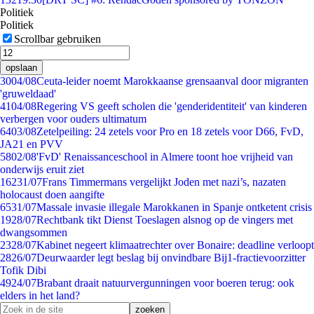
Politiek
Politiek
Scrollbar gebruiken
opslaan
30
04/08
Ceuta-leider noemt Marokkaanse grensaanval door migranten
'gruweldaad'
41
04/08
Regering VS geeft scholen die 'genderidentiteit' van kinderen
verbergen voor ouders ultimatum
64
03/08
Zetelpeiling: 24 zetels voor Pro en 18 zetels voor D66, FvD,
JA21 en PVV
58
02/08
'FvD' Renaissanceschool in Almere toont hoe vrijheid van
onderwijs eruit ziet
162
31/07
Frans Timmermans vergelijkt Joden met nazi’s, nazaten
holocaust doen aangifte
65
31/07
Massale invasie illegale Marokkanen in Spanje ontketent crisis
19
28/07
Rechtbank tikt Dienst Toeslagen alsnog op de vingers met
dwangsommen
23
28/07
Kabinet negeert klimaatrechter over Bonaire: deadline verloopt
28
26/07
Deurwaarder legt beslag bij onvindbare Bij1-fractievoorzitter
Tofik Dibi
49
24/07
Brabant draait natuurvergunningen voor boeren terug: ook
elders in het land?