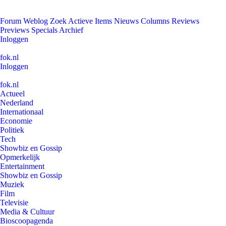
Forum
Weblog
Zoek
Actieve Items
Nieuws
Columns
Reviews
Previews
Specials
Archief
Inloggen
fok.nl
Inloggen
fok.nl
Actueel
Nederland
Internationaal
Economie
Politiek
Tech
Showbiz en Gossip
Opmerkelijk
Entertainment
Showbiz en Gossip
Muziek
Film
Televisie
Media & Cultuur
Bioscoopagenda