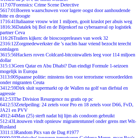
1
17:07
Forensics: Crime Scene Detective
56
17:01
Boeren waarschuwen voor lagere oogst door aanhoudende
hitte en droogte
17
16:41
Italiaanse vrouw wint 1 miljoen, gooit kraslot per abuis weg
18
16:36
Datalek bij Bol en de Bijenkorf na cyberaanval op logistiek
partner Ceva
1
16:26
Trailers kijken: de bioscoopreleases van week 32
23
16:12
Zorgmedewerkster die 's nachts haar vriend bezocht terecht
ontslagen
36
15:56
Hackers roven Coldcard-bitcoinwallets leeg voor 114 miljoen
dollar
3
15:13
Geen Qatar en Abu Dhabi? Dan eindigt Formule 1-seizoen
mogelijk in Europa
31
13:00
Spaanse politie: minstens tien voor terrorisme veroordeelden
onder migranten Ceuta
34
12:59
Dirk sluit supermarkt op de Wallen na golf van diefstal en
agressie
8
12:53
The Division Resurgence nu gratis op pc
64
12:53
Zetelpeiling: 24 zetels voor Pro en 18 zetels voor D66, FvD,
JA21 en PVV
49
12:44
Man (25) sterft nadat hij lijm als condoom gebruikt
5
12:43
Litouwen vindt opnieuw migrantentunnel onder grens met Wit-
Rusland
33
11:13
Random Pics van de Dag #1977
90
09:59
'Belgische' jongeren terroriseren Galderse Meren, maar Boa's