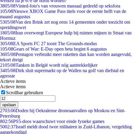
werken na je 67e de norm worden?
38
05/08
Vinted-foto's van vrouwen massaal gedeeld op seksfora
1
05/08
Nieuwe XBOX Game Pass titels voor de eerste helft van de
maand augustus
53
05/08
Van den Brink zet nog eens 14 gemeenten onder toezicht om
spreidingswet
18
05/08
Iran overweegt Europese hulp bij ruimen mijnen in Straat van
Hormuz
3
05/08
EA Sports FC 27 toont The Grounds-modus
1
05/08
Gears of War: E-Day open beta begint 6 augustus
36
05/08
Pentagon verbruikt meer raketten dan kan worden aangevuld,
tekort dreigt
21
05/08
Tanken in België wordt nóg aantrekkelijker
34
05/08
Dirk sluit supermarkt op de Wallen na golf van diefstal en
agressie
Actieve items
Actieve items
Scrollbar gebruiken
opslaan
27
03:06
Doden bij Oekraïense droneaanvallen op Moskou en Sint-
Petersburg
8
02:56
PS5-doos waarschuwt voor einde fysieke games
50
02:37
Israël meldt dood twee militairen in Zuid-Libanon, vergelding
aangekondigd