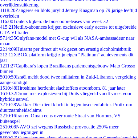
overlijdensuitkering
11
18:20
Zangeres en Idols-jurylid Jerney Kaagman op 79-jarige leeftijd
overleden
1
16:00
Trailers kijken: de bioscoopreleases van week 32
4
15:21
Netflix-abonnees krijgen exclusieve early access tot uitgebreide
GTA VI trailer
57
14:35
Onlyfans-model met G-cup wil als NASA-ambassadeur naar
maan
22
14:09
Huisarts per direct uit vak gezet om ernstig alcoholmisbruik
2
12:12
XBOX platform krijgt zijn eigen "Platinum" achievements dit
jaar
12
11:27
Capibara's lopen Braziliaans parlementsgebouw Mato Grosso
binnen
50
10:59
Israël meldt dood twee militairen in Zuid-Libanon, vergelding
aangekondigd
15
10:48
Hiroshima herdenkt slachtoffers atoombom, 81 jaar later
16
10:32
Drone met explosieven bij Duits vliegveld voedt vrees voor
hybride aanval
32
10:28
Wakker Dier dient klacht in tegen insectenfabriek Protix om
duurzaamheidsclaims
22
10:16
Iran en Oman eens over route Straat van Hormuz, VS
buitenspel
25
10:08
NAVO zet wegens Russische provocatie 250% meer
gevechtsvliegtuigen in
55
09:33
Waterschappen slaan alarm wegens droogte: Gereedschapskist