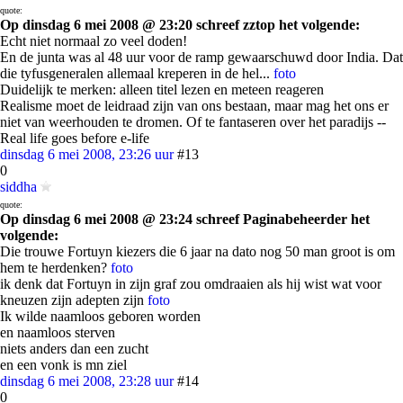
quote:
Op dinsdag 6 mei 2008 @ 23:20 schreef zztop het volgende:
Echt niet normaal zo veel doden!
En de junta was al 48 uur voor de ramp gewaarschuwd door India. Dat
die tyfusgeneralen allemaal kreperen in de hel...
foto
Duidelijk te merken: alleen titel lezen en meteen reageren
Realisme moet de leidraad zijn van ons bestaan, maar mag het ons er
niet van weerhouden te dromen. Of te fantaseren over het paradijs --
Real life goes before e-life
dinsdag 6 mei 2008, 23:26 uur
#13
0
siddha
quote:
Op dinsdag 6 mei 2008 @ 23:24 schreef Paginabeheerder het
volgende:
Die trouwe Fortuyn kiezers die 6 jaar na dato nog 50 man groot is om
hem te herdenken?
foto
ik denk dat Fortuyn in zijn graf zou omdraaien als hij wist wat voor
kneuzen zijn adepten zijn
foto
Ik wilde naamloos geboren worden
en naamloos sterven
niets anders dan een zucht
en een vonk is mn ziel
dinsdag 6 mei 2008, 23:28 uur
#14
0