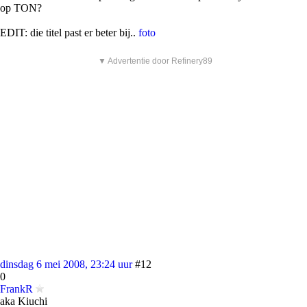
op TON?
EDIT: die titel past er beter bij..
foto
▼ Advertentie door Refinery89
dinsdag 6 mei 2008, 23:24 uur
#12
0
FrankR
aka Kiuchi