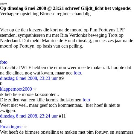
quote:
Op dinsdag 6 mei 2008 @ 23:21 schreef Glijdt_licht het volgende:
Verhagen: opstelling Birmese regime schandalig
Vier op de tien kiezers die kort na de moord op Pim Fortuyns LPF
stemden, sympathiseren nu met Rita Verdonks beweging Trots op
Nederland. Dat meldt Maurice de Hond dinsdag, precies zes jaar na de
moord op Fortuyn, op basis van een peiling.
foto
Ik dacht al WTF hebben die er nou weer mee te maken. Ik hoopte dat
na die alinea nog wat kwam, maar nee
foto
.
dinsdag 6 mei 2008, 23:23 uur
#9
0
klappernoot2000
ik heb hele mooie kokosnoten..
Die zullen van een kille kermis thuiskomen
foto
Weet niet veel, maar geef toch kommentaar... hier hoef ik niet te
zwijgen.
dinsdag 6 mei 2008, 23:24 uur
#11
0
Freakingme
Wat heeft de birmese opstelling te maken met pim fortuyn en stemmers