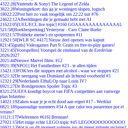
43
22:28
[Nintendo & Sony] The Legend of Zelda
38
22:28
Woningtekort: dus ga je woningen slopen, logisch
180
22:22
Post hier zo vaak mogelijk om 22:22 uur #76
246
22:12
Afbeeldingen die je gemaakt hebt met AI
216
22:05
[UEL/ECL live topic] #160 GOAAAAAAAAAAAAAL
5
21:58
[Boekbespreking] Yesteryear - Caro Claire Burke
193
21:57
Politieke meme's en spotprenten #11
129
21:50
[WLR SC #417] Nieuw deel openen was kaputt
8
21:45
[gratis] Videogames Part 9: Gratis en free-to-play games!
32
21:45
[Voorspellen] Voorspel de eindstand van de Eredivisie
2026/2027
20
21:44
Nieuwe Marvel films. #12
99
21:39
[NPO1] Het Familiediner #23 - te allen tijden
134
21:33
FOK!ers die stoppen met alcohol - waar we stoppen #21
65
21:32
De neergang van Duitsland als lichtend voorbeeld #3
123
21:29
[Nederlands Elftal] Op naar Louis IV?
69
21:27
De Bondgenoten Spoiler Topic #3
83
21:25
UEFA kondigt boycot van FIFA-competities aan vanwege
plan Infantino
140
21:19
Zaken waar je je echt dood aan ergert #17 - Werklui
68
21:18
Spaanstalige nummers #34 A que calor nos pasaremos por el
verano?
111
21:17
[Wielrennen #616] Brennan!
270
21:15
Het enige echte LEGO-topic #45 LEGOOOOOOOOOOO
169
21:13
Wat is op dit moment volgens jou de meest irritante reclame?