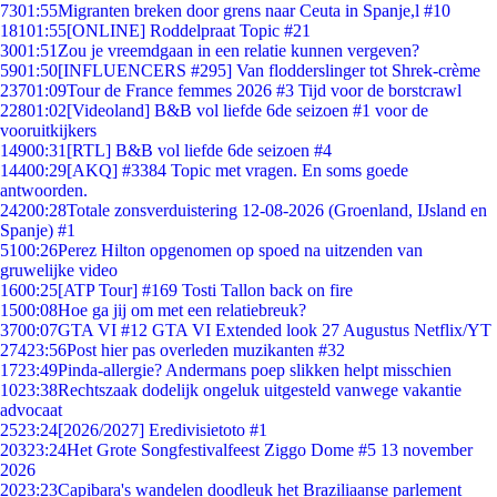
73
01:55
Migranten breken door grens naar Ceuta in Spanje,l #10
181
01:55
[ONLINE] Roddelpraat Topic #21
30
01:51
Zou je vreemdgaan in een relatie kunnen vergeven?
59
01:50
[INFLUENCERS #295] Van flodderslinger tot Shrek-crème
237
01:09
Tour de France femmes 2026 #3 Tijd voor de borstcrawl
228
01:02
[Videoland] B&B vol liefde 6de seizoen #1 voor de
vooruitkijkers
149
00:31
[RTL] B&B vol liefde 6de seizoen #4
144
00:29
[AKQ] #3384 Topic met vragen. En soms goede
antwoorden.
242
00:28
Totale zonsverduistering 12-08-2026 (Groenland, IJsland en
Spanje) #1
51
00:26
Perez Hilton opgenomen op spoed na uitzenden van
gruwelijke video
16
00:25
[ATP Tour] #169 Tosti Tallon back on fire
15
00:08
Hoe ga jij om met een relatiebreuk?
37
00:07
GTA VI #12 GTA VI Extended look 27 Augustus Netflix/YT
274
23:56
Post hier pas overleden muzikanten #32
17
23:49
Pinda-allergie? Andermans poep slikken helpt misschien
10
23:38
Rechtszaak dodelijk ongeluk uitgesteld vanwege vakantie
advocaat
25
23:24
[2026/2027] Eredivisietoto #1
203
23:24
Het Grote Songfestivalfeest Ziggo Dome #5 13 november
2026
20
23:23
Capibara's wandelen doodleuk het Braziliaanse parlement