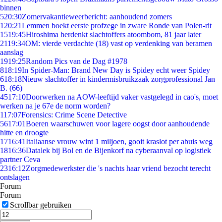
binnen
5
20:30
Zomervakantieweerbericht: aanhoudend zomers
1
20:21
Lemmen boekt eerste profzege in zware Ronde van Polen-rit
15
19:45
Hiroshima herdenkt slachtoffers atoombom, 81 jaar later
21
19:34
OM: vierde verdachte (18) vast op verdenking van beramen
aanslag
19
19:25
Random Pics van de Dag #1978
8
18:19
In Spider-Man: Brand New Day is Spidey echt weer Spidey
6
18:18
Nieuw slachtoffer in kindermisbruikzaak zorgprofessional Jan
B. (66)
45
17:10
Doorwerken na AOW-leeftijd vaker vastgelegd in cao's, moet
werken na je 67e de norm worden?
1
17:07
Forensics: Crime Scene Detective
56
17:01
Boeren waarschuwen voor lagere oogst door aanhoudende
hitte en droogte
17
16:41
Italiaanse vrouw wint 1 miljoen, gooit kraslot per abuis weg
18
16:36
Datalek bij Bol en de Bijenkorf na cyberaanval op logistiek
partner Ceva
23
16:12
Zorgmedewerkster die 's nachts haar vriend bezocht terecht
ontslagen
Forum
Forum
Scrollbar gebruiken