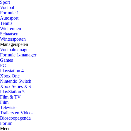
Sport
Voetbal
Formule 1
Autosport
Tennis
Wielrennen
Schaatsen
Wintersporten
Managerspelen
Voetbalmanager
Formule 1-manager
Games
PC
Playstation 4
Xbox One
Nintendo Switch
Xbox Series X|S
PlayStation 5
Film & TV
Film
Televisie
Trailers en Videos
Bioscoopagenda
Forum
Meer