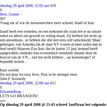
dinsdag 29 april 2008, 22:02 uur
#19
0
Herr_Gunter
007
Vraag me af wie de mensenrechten meer schend, Israël of Iran.
Israël heeft een verleden, en een toekomst die zoals het er nu uitziet
enkel en alleen om geweld en oorlog draait. Zij hebben het recht op
een atoombom.. ze hebben die shit niet eens zelf ontwikkeld. Maar
gekregen, van Amerika (In de staat NY wonen al meer joden dan in
heel israël) Waarom Zou Iran, dat de laatste 15 jaar, iemand heeft
aangevallen, ondanks hun economisch instabiele situatie door de
boycot van de VN .. niet het recht hebben .. op kernenergie? of
bepaalde kennis ..
Rare wereld
Do not pray for easy lives. Pray to be stronger men.
John F. Kennedy
dinsdag 29 april 2008, 22:08 uur
#21
0
EdvandeBerg
LETS GO BRANDON!
quote:
Op dinsdag 29 april 2008 @ 21:45 schreef JanPiraat het volgende: