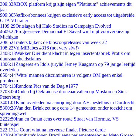
3
09:33
XBOX platform krijgt zijn eigen "Platinum" achievements dit
jaar
9
09:30
Netflix-abonnees krijgen exclusieve early access tot uitgebreide
GTA VI trailer
11
09:29
Ontslagen bij Halo Studios na Campaign Evolved
46
09:22
Progressieve Democraat El-Sayed wint nipt voorverkiezing
Michigan
2
08:52
Trailers kijken: de bioscoopreleases van week 32
1
08:22
VrijMiBabes #316 (not very sfw!)
34
08:18
Wakker Dier dient klacht in tegen insectenfabriek Protix om
duurzaamheidsclaims
13
06:11
Zangeres en Idols-jurylid Jerney Kaagman op 79-jarige leeftijd
overleden
85
04:44
'Witte' mannen discrimineren is volgens OM geen enkel
probleem
37
04:13
Random Pics van de Dag #1977
27
03:06
Doden bij Oekraïense droneaanvallen op Moskou en Sint-
Petersburg
34
01:01
Kind overleden na aanrijding door AH-bestelbus in Dordrecht
53
00:28
Van den Brink zet nog eens 14 gemeenten onder toezicht om
spreidingswet
22
22:50
Iran en Oman eens over route Straat van Hormuz, VS
buitenspel
2
22:17
Le Court wint na nerveuze finale, Pieterse derde
12
20:48
Capibara's lopen Braziliaans parlementsgebouw Mato Grosso