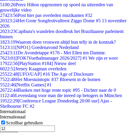
51
00:26
Perez Hilton opgenomen op spoed na uitzenden van
gruwelijke video
274
23:56
Post hier pas overleden muzikanten #32
203
23:24
Het Grote Songfestivalfeest Ziggo Dome #5 13 november
2026
20
23:23
Capibara's wandelen doodleuk het Braziliaanse parlement
binnen
18
23:19
Waarom doen vrouwen altijd hun telly in de kontzak?
51
23:11
[NPO1] Goedenavond Nederland
254
23:11
De Avondetappe #176 - Met Ellen ten Damme.
76
23:01
[FOK!Voetbalmanager 2026/2027] #1 We zijn er weer
179
22:56
[PlayStation #184] Nieuw deel
60
22:52
Jerney Kaagman overleden
255
22:48
[UFO/UAP] #16 The Age of Disclosure
75
22:48
Het Moestuintopic #37 Bloesem in de bomen
55
22:46
[Netflix Games] #1
267
22:44
Banken met hoge rente topic #95 - Dichter naar de 0
11
22:40
Levenslang voor man die inreed op betogers in München
195
22:29
[Conference League Donderdag 20:00 uur] Ajax -
Shelbourne FC #2
Internationaal
Internationaal
Scrollbar gebruiken