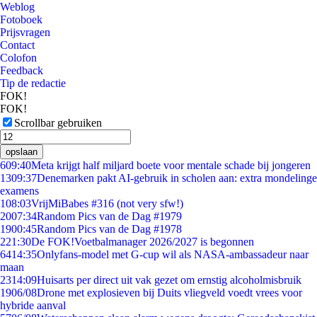
Weblog
Fotoboek
Prijsvragen
Contact
Colofon
Feedback
Tip de redactie
FOK!
FOK!
Scrollbar gebruiken
opslaan
6
09:40
Meta krijgt half miljard boete voor mentale schade bij jongeren
13
09:37
Denemarken pakt AI-gebruik in scholen aan: extra mondelinge
examens
1
08:03
VrijMiBabes #316 (not very sfw!)
20
07:34
Random Pics van de Dag #1979
19
00:45
Random Pics van de Dag #1978
2
21:30
De FOK!Voetbalmanager 2026/2027 is begonnen
64
14:35
Onlyfans-model met G-cup wil als NASA-ambassadeur naar
maan
23
14:09
Huisarts per direct uit vak gezet om ernstig alcoholmisbruik
19
06/08
Drone met explosieven bij Duits vliegveld voedt vrees voor
hybride aanval