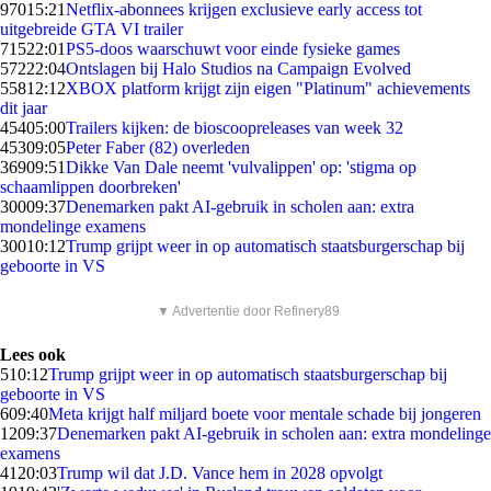
970
15:21
Netflix-abonnees krijgen exclusieve early access tot
uitgebreide GTA VI trailer
715
22:01
PS5-doos waarschuwt voor einde fysieke games
572
22:04
Ontslagen bij Halo Studios na Campaign Evolved
558
12:12
XBOX platform krijgt zijn eigen "Platinum" achievements
dit jaar
454
05:00
Trailers kijken: de bioscoopreleases van week 32
453
09:05
Peter Faber (82) overleden
369
09:51
Dikke Van Dale neemt 'vulvalippen' op: 'stigma op
schaamlippen doorbreken'
300
09:37
Denemarken pakt AI-gebruik in scholen aan: extra
mondelinge examens
300
10:12
Trump grijpt weer in op automatisch staatsburgerschap bij
geboorte in VS
▼ Advertentie door Refinery89
Lees ook
5
10:12
Trump grijpt weer in op automatisch staatsburgerschap bij
geboorte in VS
6
09:40
Meta krijgt half miljard boete voor mentale schade bij jongeren
12
09:37
Denemarken pakt AI-gebruik in scholen aan: extra mondelinge
examens
41
20:03
Trump wil dat J.D. Vance hem in 2028 opvolgt