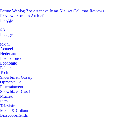
Forum
Weblog
Zoek
Actieve Items
Nieuws
Columns
Reviews
Previews
Specials
Archief
Inloggen
fok.nl
Inloggen
fok.nl
Actueel
Nederland
Internationaal
Economie
Politiek
Tech
Showbiz en Gossip
Opmerkelijk
Entertainment
Showbiz en Gossip
Muziek
Film
Televisie
Media & Cultuur
Bioscoopagenda