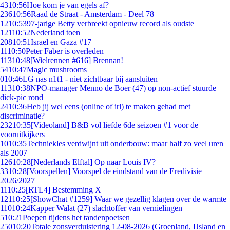
43
10:56
Hoe kom je van egels af?
236
10:56
Raad de Straat - Amsterdam - Deel 78
12
10:53
97-jarige Betty verbreekt opnieuw record als oudste
121
10:52
Nederland toen
208
10:51
Israel en Gaza #17
11
10:50
Peter Faber is overleden
113
10:48
[Wielrennen #616] Brennan!
54
10:47
Magic mushrooms
0
10:46
LG nas n1t1 - niet zichtbaar bij aansluiten
113
10:38
NPO-manager Menno de Boer (47) op non-actief stuurde
dick-pic rond
24
10:36
Heb jij wel eens (online of irl) te maken gehad met
discriminatie?
232
10:35
[Videoland] B&B vol liefde 6de seizoen #1 voor de
vooruitkijkers
10
10:35
Techniekles verdwijnt uit onderbouw: maar half zo veel uren
als 2007
126
10:28
[Nederlands Elftal] Op naar Louis IV?
33
10:28
[Voorspellen] Voorspel de eindstand van de Eredivisie
2026/2027
11
10:25
[RTL4] Bestemming X
121
10:25
[ShowChat #1259] Waar we gezellig klagen over de warmte
110
10:24
Kapper Walat (27) slachtoffer van vernielingen
5
10:21
Poepen tijdens het tandenpoetsen
250
10:20
Totale zonsverduistering 12-08-2026 (Groenland, IJsland en