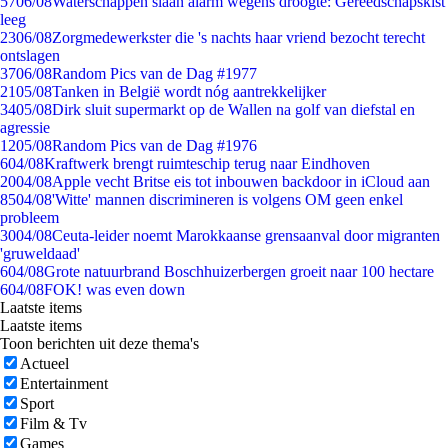
57
06/08
Waterschappen slaan alarm wegens droogte: Gereedschapskist
leeg
23
06/08
Zorgmedewerkster die 's nachts haar vriend bezocht terecht
ontslagen
37
06/08
Random Pics van de Dag #1977
21
05/08
Tanken in België wordt nóg aantrekkelijker
34
05/08
Dirk sluit supermarkt op de Wallen na golf van diefstal en
agressie
12
05/08
Random Pics van de Dag #1976
6
04/08
Kraftwerk brengt ruimteschip terug naar Eindhoven
20
04/08
Apple vecht Britse eis tot inbouwen backdoor in iCloud aan
85
04/08
'Witte' mannen discrimineren is volgens OM geen enkel
probleem
30
04/08
Ceuta-leider noemt Marokkaanse grensaanval door migranten
'gruweldaad'
6
04/08
Grote natuurbrand Boschhuizerbergen groeit naar 100 hectare
6
04/08
FOK! was even down
Laatste items
Laatste items
Toon berichten uit deze thema's
Actueel
Entertainment
Sport
Film & Tv
Games