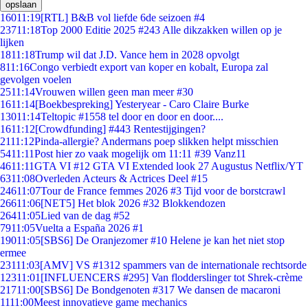
opslaan
160
11:19
[RTL] B&B vol liefde 6de seizoen #4
237
11:18
Top 2000 Editie 2025 #243 Alle dikzakken willen op je
lijken
18
11:18
Trump wil dat J.D. Vance hem in 2028 opvolgt
8
11:16
Congo verbiedt export van koper en kobalt, Europa zal
gevolgen voelen
25
11:14
Vrouwen willen geen man meer #30
16
11:14
[Boekbespreking] Yesteryear - Caro Claire Burke
130
11:14
Teltopic #1558 tel door en door en door....
16
11:12
[Crowdfunding] #443 Rentestijgingen?
21
11:12
Pinda-allergie? Andermans poep slikken helpt misschien
54
11:11
Post hier zo vaak mogelijk om 11:11 #39 Vanz11
46
11:11
GTA VI #12 GTA VI Extended look 27 Augustus Netflix/YT
63
11:08
Overleden Acteurs & Actrices Deel #15
246
11:07
Tour de France femmes 2026 #3 Tijd voor de borstcrawl
266
11:06
[NET5] Het blok 2026 #32 Blokkendozen
264
11:05
Lied van de dag #52
79
11:05
Vuelta a España 2026 #1
190
11:05
[SBS6] De Oranjezomer #10 Helene je kan het niet stop
ermee
231
11:03
[AMV] VS #1312 spammers van de internationale rechtsorde
123
11:01
[INFLUENCERS #295] Van flodderslinger tot Shrek-crème
217
11:00
[SBS6] De Bondgenoten #317 We dansen de macaroni
11
11:00
Meest innovatieve game mechanics