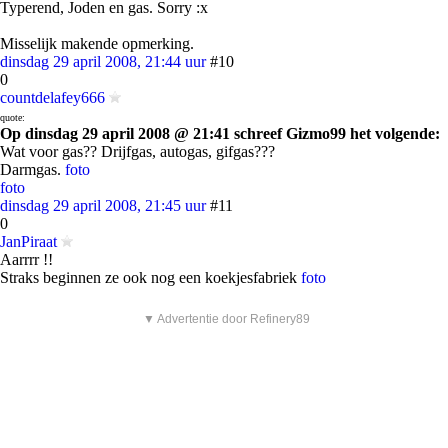
Typerend, Joden en gas. Sorry :x
Misselijk makende opmerking.
dinsdag 29 april 2008, 21:44 uur
#10
0
countdelafey666
quote:
Op dinsdag 29 april 2008 @ 21:41 schreef Gizmo99 het volgende:
Wat voor gas?? Drijfgas, autogas, gifgas???
Darmgas.
foto
foto
dinsdag 29 april 2008, 21:45 uur
#11
0
JanPiraat
Aarrrr !!
Straks beginnen ze ook nog een koekjesfabriek
foto
▼ Advertentie door Refinery89