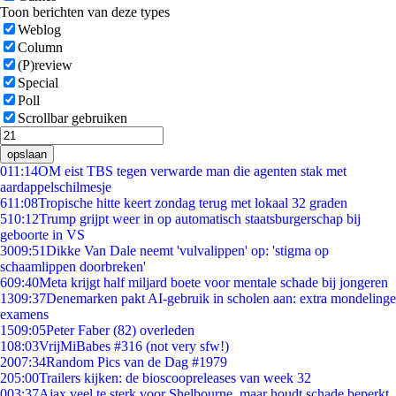
Toon berichten van deze types
Weblog
Column
(P)review
Special
Poll
Scrollbar gebruiken
opslaan
0
11:14
OM eist TBS tegen verwarde man die agenten stak met
aardappelschilmesje
6
11:08
Tropische hitte keert zondag terug met lokaal 32 graden
5
10:12
Trump grijpt weer in op automatisch staatsburgerschap bij
geboorte in VS
30
09:51
Dikke Van Dale neemt 'vulvalippen' op: 'stigma op
schaamlippen doorbreken'
6
09:40
Meta krijgt half miljard boete voor mentale schade bij jongeren
13
09:37
Denemarken pakt AI-gebruik in scholen aan: extra mondelinge
examens
15
09:05
Peter Faber (82) overleden
1
08:03
VrijMiBabes #316 (not very sfw!)
20
07:34
Random Pics van de Dag #1979
2
05:00
Trailers kijken: de bioscoopreleases van week 32
0
03:37
Ajax veel te sterk voor Shelbourne, maar houdt schade beperkt