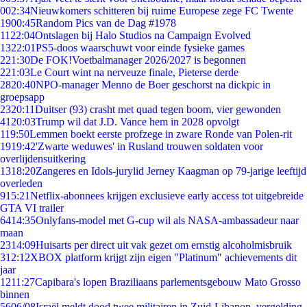
0
02:34
Nieuwkomers schitteren bij ruime Europese zege FC Twente
19
00:45
Random Pics van de Dag #1978
11
22:04
Ontslagen bij Halo Studios na Campaign Evolved
13
22:01
PS5-doos waarschuwt voor einde fysieke games
2
21:30
De FOK!Voetbalmanager 2026/2027 is begonnen
2
21:03
Le Court wint na nerveuze finale, Pieterse derde
28
20:40
NPO-manager Menno de Boer geschorst na dickpic in
groepsapp
23
20:11
Duitser (93) crasht met quad tegen boom, vier gewonden
41
20:03
Trump wil dat J.D. Vance hem in 2028 opvolgt
1
19:50
Lemmen boekt eerste profzege in zware Ronde van Polen-rit
19
19:42
'Zwarte weduwes' in Rusland trouwen soldaten voor
overlijdensuitkering
13
18:20
Zangeres en Idols-jurylid Jerney Kaagman op 79-jarige leeftijd
overleden
9
15:21
Netflix-abonnees krijgen exclusieve early access tot uitgebreide
GTA VI trailer
64
14:35
Onlyfans-model met G-cup wil als NASA-ambassadeur naar
maan
23
14:09
Huisarts per direct uit vak gezet om ernstig alcoholmisbruik
3
12:12
XBOX platform krijgt zijn eigen "Platinum" achievements dit
jaar
12
11:27
Capibara's lopen Braziliaans parlementsgebouw Mato Grosso
binnen
56
06/08
Israël meldt dood twee militairen in Zuid-Libanon, vergelding