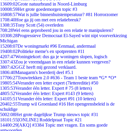
136
09:02
Grote natuurbrand in Noord-Limburg
100
08:59
Het grote goedemorgen topic #3
168
08:57
Wat is jullie binnenhuistemperatuur? #81 Horrorzomer
17
08:40
Hoe ga jij om met een relatiebreuk?
13
08:35
Tony Scott (54) overleden
7
08:28
Wel eens geprobeerd jou in een relatie te manipuleren?
103
08:28
Progressieve Democraat El-Sayed wint nipt voorverkiezing
Michigan
152
08:07
De woningmarkt #96 Eenmaal, andermaal
194
08:02
Politieke meme's en spotprenten #11
42
07:47
Woningtekort: dus ga je woningen slopen, logisch
33
07:43
Zou je vreemdgaan in een relatie kunnen vergeven?
38
07:42
GGZ heeft mij gezond verklaard.
18
06:40
Managarm's boerderij deel #5.1
177
06:27
Touwtrekken 2.0 #636 - Team 1 beste team *G* *O*
198
05:54
Verander een letter expert (7lettereditie) #50
13
05:53
Verander één letter. Expert # 75 (8 letters)
48
05:52
Verander één letter: Expert #143 (9 letters)
141
05:51
Verander één letter: Expert #91 (10 letters)
204
02:55
Trump wil Groenland #16 Het opengrensbeleid is de
schuldige
50
02:08
Het grote dagelijkse Trump nieuws topic #31
181
01:55
[ONLINE] Roddelpraat Topic #21
144
00:29
[AKQ] #3384 Topic met vragen. En soms goede
antwoorden.