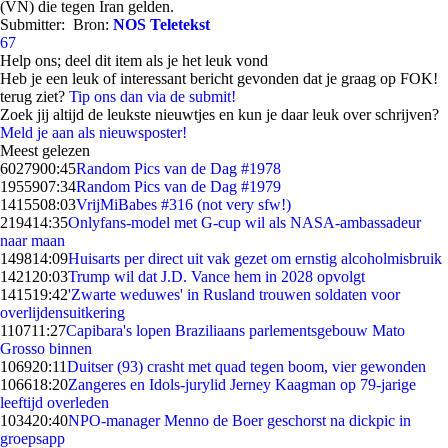
(VN) die tegen Iran gelden.
Submitter:
Bron:
NOS Teletekst
67
Help ons; deel dit item als je het leuk vond
Heb je een leuk of interessant bericht gevonden dat je graag op FOK!
terug ziet?
Tip ons dan via de submit!
Zoek jij altijd de leukste nieuwtjes en kun je daar leuk over schrijven?
Meld je aan als nieuwsposter!
Meest gelezen
60279
00:45
Random Pics van de Dag #1978
19559
07:34
Random Pics van de Dag #1979
14155
08:03
VrijMiBabes #316 (not very sfw!)
2194
14:35
Onlyfans-model met G-cup wil als NASA-ambassadeur
naar maan
1498
14:09
Huisarts per direct uit vak gezet om ernstig alcoholmisbruik
1421
20:03
Trump wil dat J.D. Vance hem in 2028 opvolgt
1415
19:42
'Zwarte weduwes' in Rusland trouwen soldaten voor
overlijdensuitkering
1107
11:27
Capibara's lopen Braziliaans parlementsgebouw Mato
Grosso binnen
1069
20:11
Duitser (93) crasht met quad tegen boom, vier gewonden
1066
18:20
Zangeres en Idols-jurylid Jerney Kaagman op 79-jarige
leeftijd overleden
1034
20:40
NPO-manager Menno de Boer geschorst na dickpic in
groepsapp