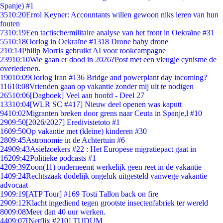
Spanje) #1
35
10:20
Errol Keyner: Accountants willen gewoon niks leren van hun
fouten
73
10:19
Een tactische/militaire analyse van het front in Oekraïne #31
55
10:18
Oorlog in Oekraïne #1318 Drone baby drone
2
10:14
Philip Morris gebruikt AI voor rookcampagne
239
10:10
Wie gaan er dood in 2026?Post met een vleugje cynisme de
overledenen.
190
10:09
Oorlog Iran #136 Bridge and powerplant day incoming?
116
10:08
Vrienden gaan op vakantie zonder mij uit te nodigen
265
10:06
[Dagboek] Veel aan hoofd - Deel 27
133
10:04
[WLR SC #417] Nieuw deel openen was kaputt
94
10:02
Migranten breken door grens naar Ceuta in Spanje,l #10
29
09:50
[2026/2027] Eredivisietoto #1
16
09:50
Op vakantie met (kleine) kinderen #30
28
09:45
Astronomie in de Achtertuin #6
249
09:43
Asielzoekers #22 : Het Europese migratiepact gaat in
162
09:42
Politieke podcasts #1
42
09:39
Zoon(11) onderneemt werkelijk geen reet in de vakantie
14
09:24
Rechtszaak dodelijk ongeluk uitgesteld vanwege vakantie
advocaat
19
09:19
[ATP Tour] #169 Tosti Tallon back on fire
29
09:12
Klacht ingediend tegen grootste insectenfabriek ter wereld
80
09:08
Meer dan 40 uur werken.
44
09:07
[Netflix #210] TUDUM