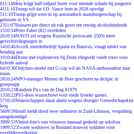
6
11:14
Meta krijgt half miljard boete voor mentale schade bij jongeren
41
11:10
Trump wil dat J.D. Vance hem in 2028 opvolgt
5
11:10
Trump grijpt weer in op automatisch staatsburgerschap bij
geboorte in VS
23
11:07
Huisarts per direct uit vak gezet om ernstig alcoholmisbruik
15
10:54
Peter Faber (82) overleden
26
10:54
NAVO zet wegens Russische provocatie 250% meer
gevechtsvliegtuigen in
14
10:46
Accell, moederbedrijf Sparta en Batavus, vraagt uitstel van
betaling aan
19
10:44
Drone met explosieven bij Duits vliegveld voedt vrees voor
hybride aanval
64
10:36
Onlyfans-model met G-cup wil als NASA-ambassadeur naar
maan
28
10:24
NPO-manager Menno de Boer geschorst na dickpic in
groepsapp
20
10:23
Random Pics van de Dag #1979
13
10:22
PS5-doos waarschuwt voor einde fysieke games
57
10:16
Waterschappen slaan alarm wegens droogte: Gereedschapskist
leeg
56
09:59
Israël meldt dood twee militairen in Zuid-Libanon, vergelding
aangekondigd
39
09:53
Vinted-foto's van vrouwen massaal gedeeld op seksfora
19
09:52
'Zwarte weduwes' in Rusland trouwen soldaten voor
overlijdensuitkering