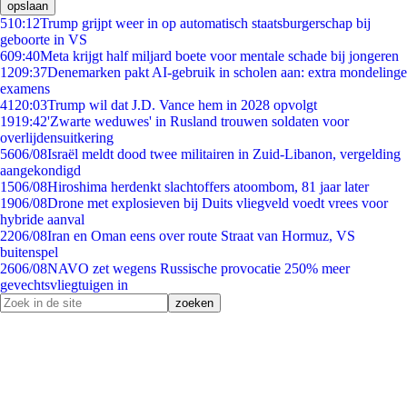
opslaan
5
10:12
Trump grijpt weer in op automatisch staatsburgerschap bij
geboorte in VS
6
09:40
Meta krijgt half miljard boete voor mentale schade bij jongeren
12
09:37
Denemarken pakt AI-gebruik in scholen aan: extra mondelinge
examens
41
20:03
Trump wil dat J.D. Vance hem in 2028 opvolgt
19
19:42
'Zwarte weduwes' in Rusland trouwen soldaten voor
overlijdensuitkering
56
06/08
Israël meldt dood twee militairen in Zuid-Libanon, vergelding
aangekondigd
15
06/08
Hiroshima herdenkt slachtoffers atoombom, 81 jaar later
19
06/08
Drone met explosieven bij Duits vliegveld voedt vrees voor
hybride aanval
22
06/08
Iran en Oman eens over route Straat van Hormuz, VS
buitenspel
26
06/08
NAVO zet wegens Russische provocatie 250% meer
gevechtsvliegtuigen in