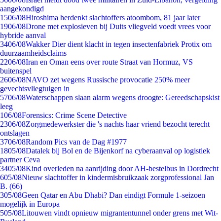
aangekondigd
15
06/08
Hiroshima herdenkt slachtoffers atoombom, 81 jaar later
19
06/08
Drone met explosieven bij Duits vliegveld voedt vrees voor
hybride aanval
34
06/08
Wakker Dier dient klacht in tegen insectenfabriek Protix om
duurzaamheidsclaims
22
06/08
Iran en Oman eens over route Straat van Hormuz, VS
buitenspel
26
06/08
NAVO zet wegens Russische provocatie 250% meer
gevechtsvliegtuigen in
57
06/08
Waterschappen slaan alarm wegens droogte: Gereedschapskist
leeg
1
06/08
Forensics: Crime Scene Detective
23
06/08
Zorgmedewerkster die 's nachts haar vriend bezocht terecht
ontslagen
37
06/08
Random Pics van de Dag #1977
18
05/08
Datalek bij Bol en de Bijenkorf na cyberaanval op logistiek
partner Ceva
34
05/08
Kind overleden na aanrijding door AH-bestelbus in Dordrecht
6
05/08
Nieuw slachtoffer in kindermisbruikzaak zorgprofessional Jan
B. (66)
3
05/08
Geen Qatar en Abu Dhabi? Dan eindigt Formule 1-seizoen
mogelijk in Europa
5
05/08
Litouwen vindt opnieuw migrantentunnel onder grens met Wit-