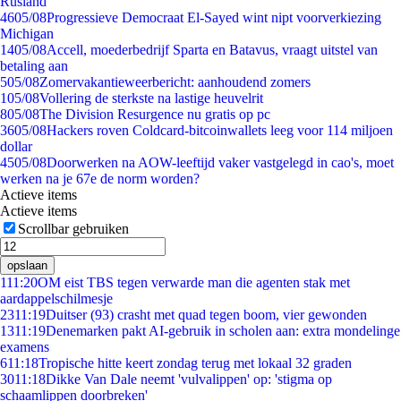
Rusland
46
05/08
Progressieve Democraat El-Sayed wint nipt voorverkiezing
Michigan
14
05/08
Accell, moederbedrijf Sparta en Batavus, vraagt uitstel van
betaling aan
5
05/08
Zomervakantieweerbericht: aanhoudend zomers
1
05/08
Vollering de sterkste na lastige heuvelrit
8
05/08
The Division Resurgence nu gratis op pc
36
05/08
Hackers roven Coldcard-bitcoinwallets leeg voor 114 miljoen
dollar
45
05/08
Doorwerken na AOW-leeftijd vaker vastgelegd in cao's, moet
werken na je 67e de norm worden?
Actieve items
Actieve items
Scrollbar gebruiken
opslaan
1
11:20
OM eist TBS tegen verwarde man die agenten stak met
aardappelschilmesje
23
11:19
Duitser (93) crasht met quad tegen boom, vier gewonden
13
11:19
Denemarken pakt AI-gebruik in scholen aan: extra mondelinge
examens
6
11:18
Tropische hitte keert zondag terug met lokaal 32 graden
30
11:18
Dikke Van Dale neemt 'vulvalippen' op: 'stigma op
schaamlippen doorbreken'