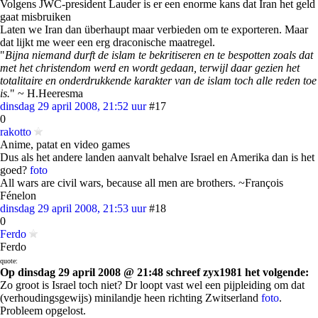
Volgens JWC-president Lauder is er een enorme kans dat Iran het geld
gaat misbruiken
Laten we Iran dan überhaupt maar verbieden om te exporteren. Maar
dat lijkt me weer een erg draconische maatregel.
"
Bijna niemand durft de islam te bekritiseren en te bespotten zoals dat
met het christendom werd en wordt gedaan, terwijl daar gezien het
totalitaire en onderdrukkende karakter van de islam toch alle reden toe
is.
" ~ H.Heeresma
dinsdag 29 april 2008, 21:52 uur
#17
0
rakotto
Anime, patat en video games
Dus als het andere landen aanvalt behalve Israel en Amerika dan is het
goed?
foto
All wars are civil wars, because all men are brothers. ~François
Fénelon
dinsdag 29 april 2008, 21:53 uur
#18
0
Ferdo
Ferdo
quote:
Op dinsdag 29 april 2008 @ 21:48 schreef zyx1981 het volgende:
Zo groot is Israel toch niet? Dr loopt vast wel een pijpleiding om dat
(verhoudingsgewijs) minilandje heen richting Zwitserland
foto
.
Probleem opgelost.