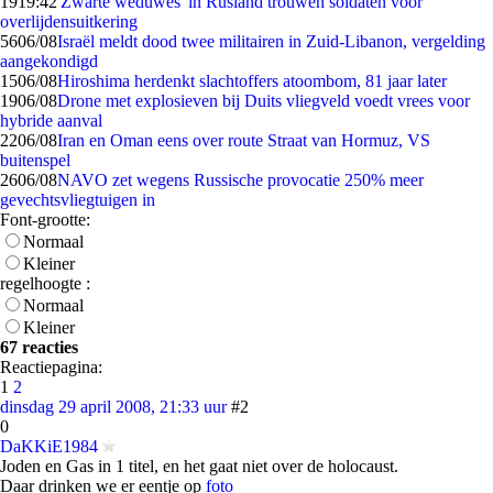
19
19:42
'Zwarte weduwes' in Rusland trouwen soldaten voor
overlijdensuitkering
56
06/08
Israël meldt dood twee militairen in Zuid-Libanon, vergelding
aangekondigd
15
06/08
Hiroshima herdenkt slachtoffers atoombom, 81 jaar later
19
06/08
Drone met explosieven bij Duits vliegveld voedt vrees voor
hybride aanval
22
06/08
Iran en Oman eens over route Straat van Hormuz, VS
buitenspel
26
06/08
NAVO zet wegens Russische provocatie 250% meer
gevechtsvliegtuigen in
Font-grootte:
Normaal
Kleiner
regelhoogte :
Normaal
Kleiner
67 reacties
Reactiepagina:
1
2
dinsdag 29 april 2008, 21:33 uur
#2
0
DaKKiE1984
Joden en Gas in 1 titel, en het gaat niet over de holocaust.
Daar drinken we er eentje op
foto