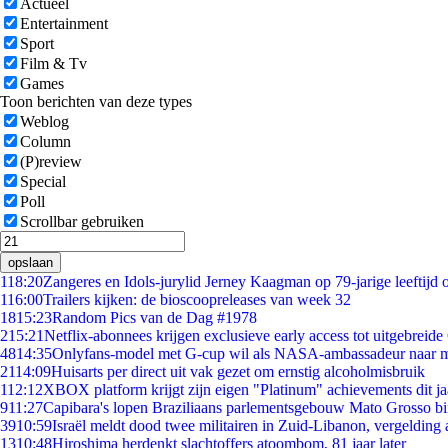
Actueel
Entertainment
Sport
Film & Tv
Games
Toon berichten van deze types
Weblog
Column
(P)review
Special
Poll
Scrollbar gebruiken
opslaan
1
18:20
Zangeres en Idols-jurylid Jerney Kaagman op 79-jarige leeftijd 
1
16:00
Trailers kijken: de bioscoopreleases van week 32
18
15:23
Random Pics van de Dag #1978
2
15:21
Netflix-abonnees krijgen exclusieve early access tot uitgebreide
48
14:35
Onlyfans-model met G-cup wil als NASA-ambassadeur naar 
21
14:09
Huisarts per direct uit vak gezet om ernstig alcoholmisbruik
1
12:12
XBOX platform krijgt zijn eigen "Platinum" achievements dit ja
9
11:27
Capibara's lopen Braziliaans parlementsgebouw Mato Grosso b
39
10:59
Israël meldt dood twee militairen in Zuid-Libanon, vergeldin
13
10:48
Hiroshima herdenkt slachtoffers atoombom, 81 jaar later