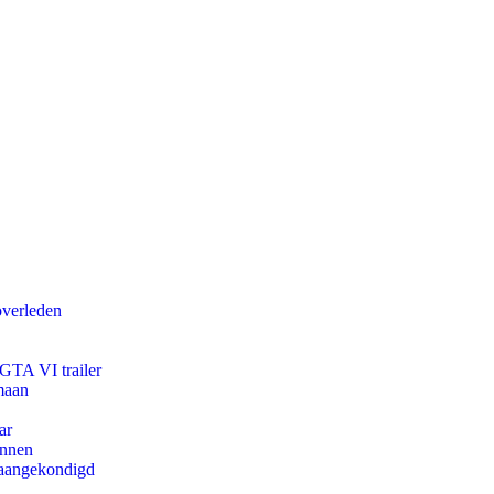
overleden
 GTA VI trailer
maan
ar
innen
g aangekondigd