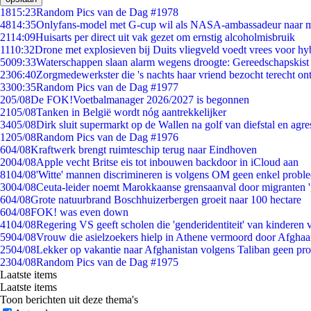
18
15:23
Random Pics van de Dag #1978
48
14:35
Onlyfans-model met G-cup wil als NASA-ambassadeur naar 
21
14:09
Huisarts per direct uit vak gezet om ernstig alcoholmisbruik
11
10:32
Drone met explosieven bij Duits vliegveld voedt vrees voor hy
50
09:33
Waterschappen slaan alarm wegens droogte: Gereedschapskist
23
06:40
Zorgmedewerkster die 's nachts haar vriend bezocht terecht on
33
00:35
Random Pics van de Dag #1977
2
05/08
De FOK!Voetbalmanager 2026/2027 is begonnen
21
05/08
Tanken in België wordt nóg aantrekkelijker
34
05/08
Dirk sluit supermarkt op de Wallen na golf van diefstal en agre
12
05/08
Random Pics van de Dag #1976
6
04/08
Kraftwerk brengt ruimteschip terug naar Eindhoven
20
04/08
Apple vecht Britse eis tot inbouwen backdoor in iCloud aan
81
04/08
'Witte' mannen discrimineren is volgens OM geen enkel probl
30
04/08
Ceuta-leider noemt Marokkaanse grensaanval door migranten 
6
04/08
Grote natuurbrand Boschhuizerbergen groeit naar 100 hectare
6
04/08
FOK! was even down
41
04/08
Regering VS geeft scholen die 'genderidentiteit' van kinderen
59
04/08
Vrouw die asielzoekers hielp in Athene vermoord door Afghaa
25
04/08
Lekker op vakantie naar Afghanistan volgens Taliban geen pr
23
04/08
Random Pics van de Dag #1975
Laatste items
Laatste items
Toon berichten uit deze thema's