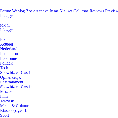
Forum
Weblog
Zoek
Actieve Items
Nieuws
Columns
Reviews
Previe
Inloggen
fok.nl
Inloggen
fok.nl
Actueel
Nederland
Internationaal
Economie
Politiek
Tech
Showbiz en Gossip
Opmerkelijk
Entertainment
Showbiz en Gossip
Muziek
Film
Televisie
Media & Cultuur
Bioscoopagenda
Sport