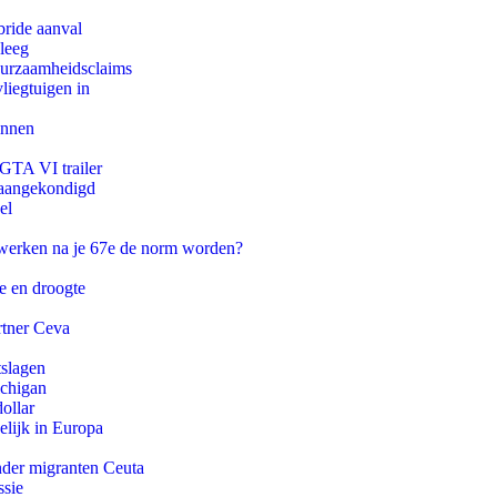
bride aanval
leeg
duurzaamheidsclaims
iegtuigen in
innen
 GTA VI trailer
g aangekondigd
el
 werken na je 67e de norm worden?
e en droogte
rtner Ceva
tslagen
ichigan
ollar
lijk in Europa
onder migranten Ceuta
ssie