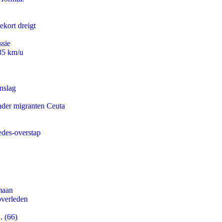
ekort dreigt
ssie
235 km/u
nslag
onder migranten Ceuta
edes-overstap
maan
overleden
. (66)