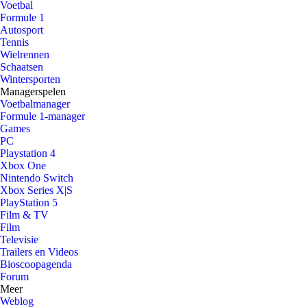
Voetbal
Formule 1
Autosport
Tennis
Wielrennen
Schaatsen
Wintersporten
Managerspelen
Voetbalmanager
Formule 1-manager
Games
PC
Playstation 4
Xbox One
Nintendo Switch
Xbox Series X|S
PlayStation 5
Film & TV
Film
Televisie
Trailers en Videos
Bioscoopagenda
Forum
Meer
Weblog