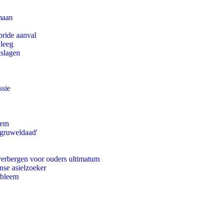
maan
bride aanval
 leeg
tslagen
ssie
eem
'gruweldaad'
 verbergen voor ouders ultimatum
nse asielzoeker
obleem