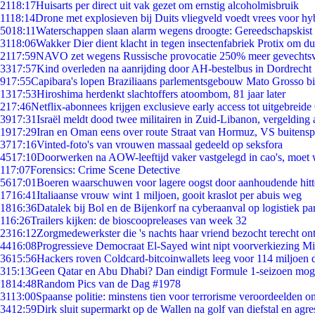
21
18:17
Huisarts per direct uit vak gezet om ernstig alcoholmisbruik
11
18:14
Drone met explosieven bij Duits vliegveld voedt vrees voor hy
50
18:11
Waterschappen slaan alarm wegens droogte: Gereedschapskist 
31
18:06
Wakker Dier dient klacht in tegen insectenfabriek Protix om 
21
17:59
NAVO zet wegens Russische provocatie 250% meer gevechtsvl
33
17:57
Kind overleden na aanrijding door AH-bestelbus in Dordrecht
9
17:55
Capibara's lopen Braziliaans parlementsgebouw Mato Grosso b
13
17:53
Hiroshima herdenkt slachtoffers atoombom, 81 jaar later
2
17:46
Netflix-abonnees krijgen exclusieve early access tot uitgebreide
39
17:31
Israël meldt dood twee militairen in Zuid-Libanon, vergeldin
19
17:29
Iran en Oman eens over route Straat van Hormuz, VS buitensp
37
17:16
Vinted-foto's van vrouwen massaal gedeeld op seksfora
45
17:10
Doorwerken na AOW-leeftijd vaker vastgelegd in cao's, moet
1
17:07
Forensics: Crime Scene Detective
56
17:01
Boeren waarschuwen voor lagere oogst door aanhoudende hitt
17
16:41
Italiaanse vrouw wint 1 miljoen, gooit kraslot per abuis weg
18
16:36
Datalek bij Bol en de Bijenkorf na cyberaanval op logistiek pa
1
16:26
Trailers kijken: de bioscoopreleases van week 32
23
16:12
Zorgmedewerkster die 's nachts haar vriend bezocht terecht on
44
16:08
Progressieve Democraat El-Sayed wint nipt voorverkiezing M
36
15:56
Hackers roven Coldcard-bitcoinwallets leeg voor 114 miljoen d
3
15:13
Geen Qatar en Abu Dhabi? Dan eindigt Formule 1-seizoen moge
18
14:48
Random Pics van de Dag #1978
31
13:00
Spaanse politie: minstens tien voor terrorisme veroordeelden 
34
12:59
Dirk sluit supermarkt op de Wallen na golf van diefstal en agre