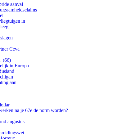
bride aanval
duurzaamheidsclaims
el
iegtuigen in
 leeg
tslagen
rtner Ceva
. (66)
lijk in Europa
Rusland
ichigan
aling aan
ollar
 werken na je 67e de norm worden?
and augustus
preidingswet
n Hormuz