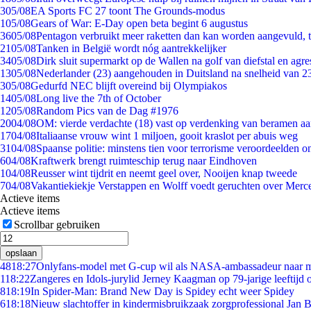
3
05/08
EA Sports FC 27 toont The Grounds-modus
1
05/08
Gears of War: E-Day open beta begint 6 augustus
36
05/08
Pentagon verbruikt meer raketten dan kan worden aangevuld, t
21
05/08
Tanken in België wordt nóg aantrekkelijker
34
05/08
Dirk sluit supermarkt op de Wallen na golf van diefstal en agre
13
05/08
Nederlander (23) aangehouden in Duitsland na snelheid van 
3
05/08
Gedurfd NEC blijft overeind bij Olympiakos
14
05/08
Long live the 7th of October
12
05/08
Random Pics van de Dag #1976
20
04/08
OM: vierde verdachte (18) vast op verdenking van beramen aa
17
04/08
Italiaanse vrouw wint 1 miljoen, gooit kraslot per abuis weg
31
04/08
Spaanse politie: minstens tien voor terrorisme veroordeelden 
6
04/08
Kraftwerk brengt ruimteschip terug naar Eindhoven
1
04/08
Reusser wint tijdrit en neemt geel over, Nooijen knap tweede
7
04/08
Vakantiekiekje Verstappen en Wolff voedt geruchten over Merc
Actieve items
Actieve items
Scrollbar gebruiken
opslaan
48
18:27
Onlyfans-model met G-cup wil als NASA-ambassadeur naar 
1
18:22
Zangeres en Idols-jurylid Jerney Kaagman op 79-jarige leeftijd 
8
18:19
In Spider-Man: Brand New Day is Spidey echt weer Spidey
6
18:18
Nieuw slachtoffer in kindermisbruikzaak zorgprofessional Jan B