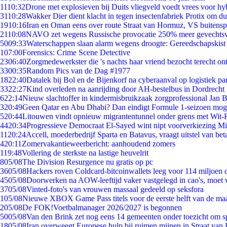
11
10:32
Drone met explosieven bij Duits vliegveld voedt vrees voor hy
31
10:28
Wakker Dier dient klacht in tegen insectenfabriek Protix om 
19
10:16
Iran en Oman eens over route Straat van Hormuz, VS buitensp
21
10:08
NAVO zet wegens Russische provocatie 250% meer gevechtsvl
50
09:33
Waterschappen slaan alarm wegens droogte: Gereedschapskist
1
07:00
Forensics: Crime Scene Detective
23
06:40
Zorgmedewerkster die 's nachts haar vriend bezocht terecht on
33
00:35
Random Pics van de Dag #1977
18
22:40
Datalek bij Bol en de Bijenkorf na cyberaanval op logistiek pa
33
22:27
Kind overleden na aanrijding door AH-bestelbus in Dordrecht
6
22:14
Nieuw slachtoffer in kindermisbruikzaak zorgprofessional Jan B
3
20:49
Geen Qatar en Abu Dhabi? Dan eindigt Formule 1-seizoen moge
5
20:44
Litouwen vindt opnieuw migrantentunnel onder grens met Wit-
44
20:34
Progressieve Democraat El-Sayed wint nipt voorverkiezing M
11
20:24
Accell, moederbedrijf Sparta en Batavus, vraagt uitstel van bet
4
20:11
Zomervakantieweerbericht: aanhoudend zomers
1
19:48
Vollering de sterkste na lastige heuvelrit
8
05/08
The Division Resurgence nu gratis op pc
36
05/08
Hackers roven Coldcard-bitcoinwallets leeg voor 114 miljoen d
45
05/08
Doorwerken na AOW-leeftijd vaker vastgelegd in cao's, moet
37
05/08
Vinted-foto's van vrouwen massaal gedeeld op seksfora
1
05/08
Nieuwe XBOX Game Pass titels voor de eerste helft van de ma
2
05/08
De FOK!Voetbalmanager 2026/2027 is begonnen
50
05/08
Van den Brink zet nog eens 14 gemeenten onder toezicht om s
18
05/08
Iran overweegt Europese hulp bij ruimen mijnen in Straat va