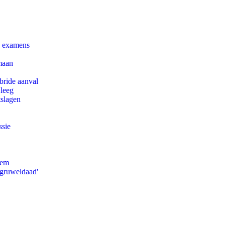
e examens
maan
bride aanval
 leeg
tslagen
ssie
eem
'gruweldaad'