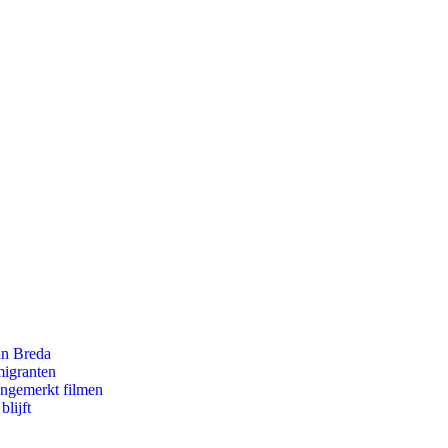
an Breda
migranten
ongemerkt filmen
lijft