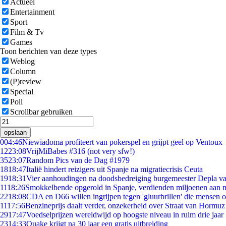
Actueel
Entertainment
Sport
Film & Tv
Games
Toon berichten van deze types
Weblog
Column
(P)review
Special
Poll
Scrollbar gebruiken
opslaan
0
04:46
Niewiadoma profiteert van pokerspel en grijpt geel op Ventoux
12
23:08
VrijMiBabes #316 (not very sfw!)
35
23:07
Random Pics van de Dag #1979
18
18:47
Italië hindert reizigers uit Spanje na migratiecrisis Ceuta
19
18:31
Vier aanhoudingen na doodsbedreiging burgemeester Depla v
11
18:26
Smokkelbende opgerold in Spanje, verdienden miljoenen aan 
22
18:08
CDA en D66 willen ingrijpen tegen 'gluurbrillen' die mensen 
11
17:56
Benzineprijs daalt verder, onzekerheid over Straat van Hormuz b
29
17:47
Voedselprijzen wereldwijd op hoogste niveau in ruim drie jaar
23
14:33
Quake krijgt na 30 jaar een gratis uitbreiding