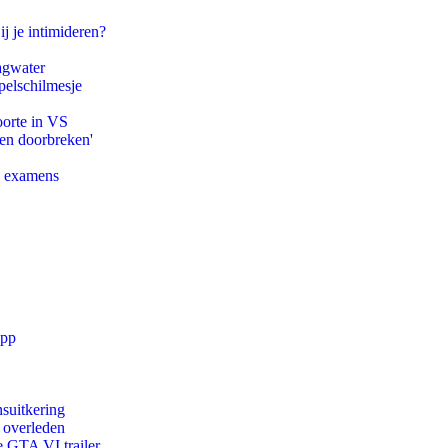
ij je intimideren?
agwater
pelschilmesje
oorte in VS
pen doorbreken'
e examens
app
suitkering
d overleden
e GTA VI trailer