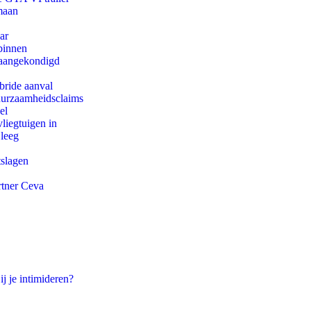
maan
ar
binnen
g aangekondigd
bride aanval
duurzaamheidsclaims
el
iegtuigen in
 leeg
tslagen
rtner Ceva
ij je intimideren?