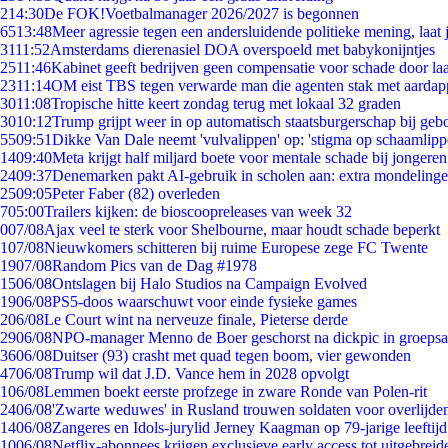
2
14:30
De FOK!Voetbalmanager 2026/2027 is begonnen
65
13:48
Meer agressie tegen een andersluidende politieke mening, laat j
31
11:52
Amsterdams dierenasiel DOA overspoeld met babykonijntjes
25
11:46
Kabinet geeft bedrijven geen compensatie voor schade door la
23
11:14
OM eist TBS tegen verwarde man die agenten stak met aardap
30
11:08
Tropische hitte keert zondag terug met lokaal 32 graden
30
10:12
Trump grijpt weer in op automatisch staatsburgerschap bij geb
55
09:51
Dikke Van Dale neemt 'vulvalippen' op: 'stigma op schaamlip
14
09:40
Meta krijgt half miljard boete voor mentale schade bij jongeren
24
09:37
Denemarken pakt AI-gebruik in scholen aan: extra mondeling
25
09:05
Peter Faber (82) overleden
7
05:00
Trailers kijken: de bioscoopreleases van week 32
0
07/08
Ajax veel te sterk voor Shelbourne, maar houdt schade beperkt
1
07/08
Nieuwkomers schitteren bij ruime Europese zege FC Twente
19
07/08
Random Pics van de Dag #1978
15
06/08
Ontslagen bij Halo Studios na Campaign Evolved
19
06/08
PS5-doos waarschuwt voor einde fysieke games
2
06/08
Le Court wint na nerveuze finale, Pieterse derde
29
06/08
NPO-manager Menno de Boer geschorst na dickpic in groeps
36
06/08
Duitser (93) crasht met quad tegen boom, vier gewonden
47
06/08
Trump wil dat J.D. Vance hem in 2028 opvolgt
1
06/08
Lemmen boekt eerste profzege in zware Ronde van Polen-rit
24
06/08
'Zwarte weduwes' in Rusland trouwen soldaten voor overlijden
14
06/08
Zangeres en Idols-jurylid Jerney Kaagman op 79-jarige leeftij
10
06/08
Netflix-abonnees krijgen exclusieve early access tot uitgebreid