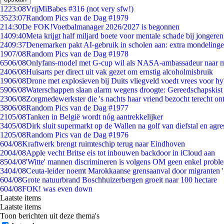
12
23:08
VrijMiBabes #316 (not very sfw!)
35
23:07
Random Pics van de Dag #1979
2
14:30
De FOK!Voetbalmanager 2026/2027 is begonnen
14
09:40
Meta krijgt half miljard boete voor mentale schade bij jongeren
24
09:37
Denemarken pakt AI-gebruik in scholen aan: extra mondeling
19
07/08
Random Pics van de Dag #1978
65
06/08
Onlyfans-model met G-cup wil als NASA-ambassadeur naar 
24
06/08
Huisarts per direct uit vak gezet om ernstig alcoholmisbruik
19
06/08
Drone met explosieven bij Duits vliegveld voedt vrees voor hy
59
06/08
Waterschappen slaan alarm wegens droogte: Gereedschapskist
23
06/08
Zorgmedewerkster die 's nachts haar vriend bezocht terecht on
38
06/08
Random Pics van de Dag #1977
21
05/08
Tanken in België wordt nóg aantrekkelijker
34
05/08
Dirk sluit supermarkt op de Wallen na golf van diefstal en agre
12
05/08
Random Pics van de Dag #1976
6
04/08
Kraftwerk brengt ruimteschip terug naar Eindhoven
20
04/08
Apple vecht Britse eis tot inbouwen backdoor in iCloud aan
85
04/08
'Witte' mannen discrimineren is volgens OM geen enkel probl
34
04/08
Ceuta-leider noemt Marokkaanse grensaanval door migranten 
6
04/08
Grote natuurbrand Boschhuizerbergen groeit naar 100 hectare
6
04/08
FOK! was even down
Laatste items
Laatste items
Toon berichten uit deze thema's