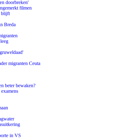
pen doorbreken'
ongemerkt filmen
blijft
an Breda
migranten
 leeg
'gruweldaad'
onder migranten Ceuta
en beter bewaken?
e examens
maan
agwater
suitkering
oorte in VS