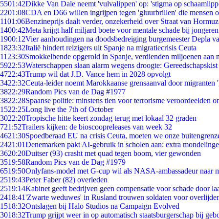
55
01:42
Dikke Van Dale neemt 'vulvalippen' op: 'stigma op schaamlip
22
01:08
CDA en D66 willen ingrijpen tegen 'gluurbrillen' die mensen 
11
01:06
Benzineprijs daalt verder, onzekerheid over Straat van Hormuz 
14
00:42
Meta krijgt half miljard boete voor mentale schade bij jongeren
19
00:12
Vier aanhoudingen na doodsbedreiging burgemeester Depla v
18
23:32
Italië hindert reizigers uit Spanje na migratiecrisis Ceuta
11
23:30
Smokkelbende opgerold in Spanje, verdienden miljoenen aan 
59
22:53
Waterschappen slaan alarm wegens droogte: Gereedschapskist
47
22:43
Trump wil dat J.D. Vance hem in 2028 opvolgt
34
22:32
Ceuta-leider noemt Marokkaanse grensaanval door migranten 
38
22:29
Random Pics van de Dag #1977
38
22:28
Spaanse politie: minstens tien voor terrorisme veroordeelden 
15
22:25
Long live the 7th of October
30
22:20
Tropische hitte keert zondag terug met lokaal 32 graden
7
21:52
Trailers kijken: de bioscoopreleases van week 32
46
21:30
Spoedberaad EU na crisis Ceuta, moeten we onze buitengrenz
24
21:01
Denemarken pakt AI-gebruik in scholen aan: extra mondeling
36
20:20
Duitser (93) crasht met quad tegen boom, vier gewonden
35
19:58
Random Pics van de Dag #1979
65
19:50
Onlyfans-model met G-cup wil als NASA-ambassadeur naar 
25
19:43
Peter Faber (82) overleden
25
19:14
Kabinet geeft bedrijven geen compensatie voor schade door la
24
18:41
'Zwarte weduwes' in Rusland trouwen soldaten voor overlijden
15
18:32
Ontslagen bij Halo Studios na Campaign Evolved
30
18:32
Trump grijpt weer in op automatisch staatsburgerschap bij geb