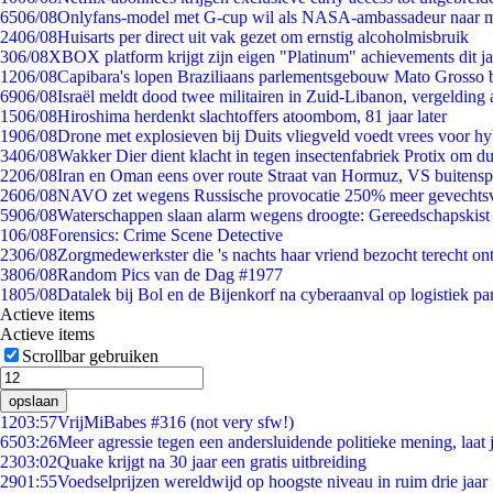
65
06/08
Onlyfans-model met G-cup wil als NASA-ambassadeur naar 
24
06/08
Huisarts per direct uit vak gezet om ernstig alcoholmisbruik
3
06/08
XBOX platform krijgt zijn eigen "Platinum" achievements dit ja
12
06/08
Capibara's lopen Braziliaans parlementsgebouw Mato Grosso 
69
06/08
Israël meldt dood twee militairen in Zuid-Libanon, vergeldin
15
06/08
Hiroshima herdenkt slachtoffers atoombom, 81 jaar later
19
06/08
Drone met explosieven bij Duits vliegveld voedt vrees voor hy
34
06/08
Wakker Dier dient klacht in tegen insectenfabriek Protix om 
22
06/08
Iran en Oman eens over route Straat van Hormuz, VS buitensp
26
06/08
NAVO zet wegens Russische provocatie 250% meer gevechtsvl
59
06/08
Waterschappen slaan alarm wegens droogte: Gereedschapskist
1
06/08
Forensics: Crime Scene Detective
23
06/08
Zorgmedewerkster die 's nachts haar vriend bezocht terecht on
38
06/08
Random Pics van de Dag #1977
18
05/08
Datalek bij Bol en de Bijenkorf na cyberaanval op logistiek pa
Actieve items
Actieve items
Scrollbar gebruiken
opslaan
12
03:57
VrijMiBabes #316 (not very sfw!)
65
03:26
Meer agressie tegen een andersluidende politieke mening, laat j
23
03:02
Quake krijgt na 30 jaar een gratis uitbreiding
29
01:55
Voedselprijzen wereldwijd op hoogste niveau in ruim drie jaar