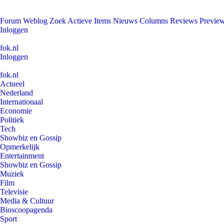
Forum
Weblog
Zoek
Actieve Items
Nieuws
Columns
Reviews
Previe
Inloggen
fok.nl
Inloggen
fok.nl
Actueel
Nederland
Internationaal
Economie
Politiek
Tech
Showbiz en Gossip
Opmerkelijk
Entertainment
Showbiz en Gossip
Muziek
Film
Televisie
Media & Cultuur
Bioscoopagenda
Sport