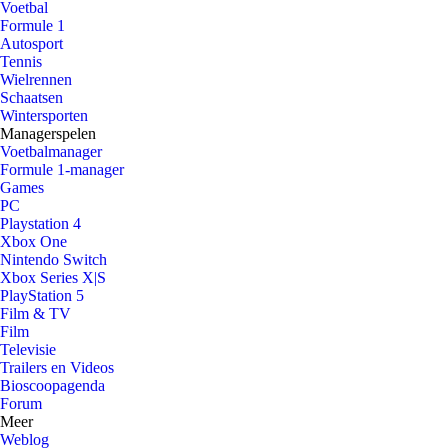
Voetbal
Formule 1
Autosport
Tennis
Wielrennen
Schaatsen
Wintersporten
Managerspelen
Voetbalmanager
Formule 1-manager
Games
PC
Playstation 4
Xbox One
Nintendo Switch
Xbox Series X|S
PlayStation 5
Film & TV
Film
Televisie
Trailers en Videos
Bioscoopagenda
Forum
Meer
Weblog