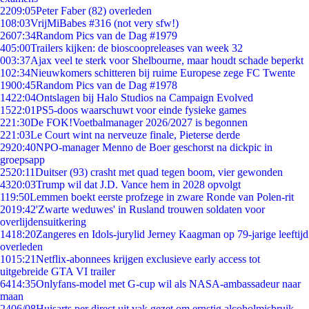
22
09:05
Peter Faber (82) overleden
1
08:03
VrijMiBabes #316 (not very sfw!)
26
07:34
Random Pics van de Dag #1979
4
05:00
Trailers kijken: de bioscoopreleases van week 32
0
03:37
Ajax veel te sterk voor Shelbourne, maar houdt schade beperkt
1
02:34
Nieuwkomers schitteren bij ruime Europese zege FC Twente
19
00:45
Random Pics van de Dag #1978
14
22:04
Ontslagen bij Halo Studios na Campaign Evolved
15
22:01
PS5-doos waarschuwt voor einde fysieke games
2
21:30
De FOK!Voetbalmanager 2026/2027 is begonnen
2
21:03
Le Court wint na nerveuze finale, Pieterse derde
29
20:40
NPO-manager Menno de Boer geschorst na dickpic in
groepsapp
25
20:11
Duitser (93) crasht met quad tegen boom, vier gewonden
43
20:03
Trump wil dat J.D. Vance hem in 2028 opvolgt
1
19:50
Lemmen boekt eerste profzege in zware Ronde van Polen-rit
20
19:42
'Zwarte weduwes' in Rusland trouwen soldaten voor
overlijdensuitkering
14
18:20
Zangeres en Idols-jurylid Jerney Kaagman op 79-jarige leeftijd
overleden
10
15:21
Netflix-abonnees krijgen exclusieve early access tot
uitgebreide GTA VI trailer
64
14:35
Onlyfans-model met G-cup wil als NASA-ambassadeur naar
maan
24
06/08
Huisarts per direct uit vak gezet om ernstig alcoholmisbruik