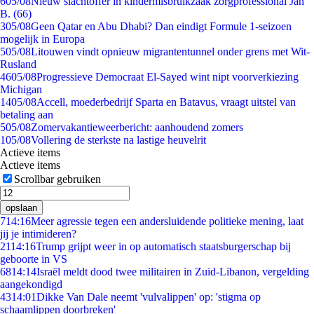
6
05/08
Nieuw slachtoffer in kindermisbruikzaak zorgprofessional Jan
B. (66)
3
05/08
Geen Qatar en Abu Dhabi? Dan eindigt Formule 1-seizoen
mogelijk in Europa
5
05/08
Litouwen vindt opnieuw migrantentunnel onder grens met Wit-
Rusland
46
05/08
Progressieve Democraat El-Sayed wint nipt voorverkiezing
Michigan
14
05/08
Accell, moederbedrijf Sparta en Batavus, vraagt uitstel van
betaling aan
5
05/08
Zomervakantieweerbericht: aanhoudend zomers
1
05/08
Vollering de sterkste na lastige heuvelrit
Actieve items
Actieve items
Scrollbar gebruiken
opslaan
7
14:16
Meer agressie tegen een andersluidende politieke mening, laat
jij je intimideren?
21
14:16
Trump grijpt weer in op automatisch staatsburgerschap bij
geboorte in VS
68
14:14
Israël meldt dood twee militairen in Zuid-Libanon, vergelding
aangekondigd
43
14:01
Dikke Van Dale neemt 'vulvalippen' op: 'stigma op
schaamlippen doorbreken'