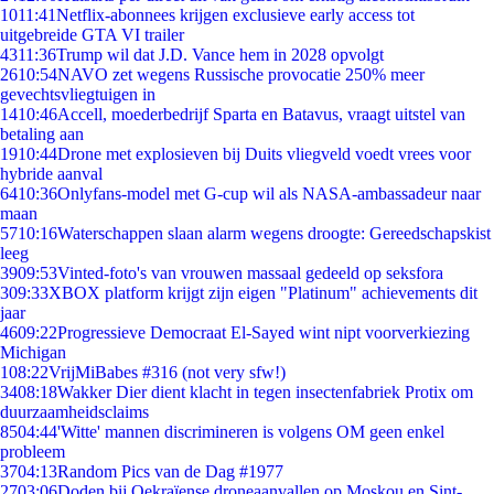
10
11:41
Netflix-abonnees krijgen exclusieve early access tot
uitgebreide GTA VI trailer
43
11:36
Trump wil dat J.D. Vance hem in 2028 opvolgt
26
10:54
NAVO zet wegens Russische provocatie 250% meer
gevechtsvliegtuigen in
14
10:46
Accell, moederbedrijf Sparta en Batavus, vraagt uitstel van
betaling aan
19
10:44
Drone met explosieven bij Duits vliegveld voedt vrees voor
hybride aanval
64
10:36
Onlyfans-model met G-cup wil als NASA-ambassadeur naar
maan
57
10:16
Waterschappen slaan alarm wegens droogte: Gereedschapskist
leeg
39
09:53
Vinted-foto's van vrouwen massaal gedeeld op seksfora
3
09:33
XBOX platform krijgt zijn eigen "Platinum" achievements dit
jaar
46
09:22
Progressieve Democraat El-Sayed wint nipt voorverkiezing
Michigan
1
08:22
VrijMiBabes #316 (not very sfw!)
34
08:18
Wakker Dier dient klacht in tegen insectenfabriek Protix om
duurzaamheidsclaims
85
04:44
'Witte' mannen discrimineren is volgens OM geen enkel
probleem
37
04:13
Random Pics van de Dag #1977
27
03:06
Doden bij Oekraïense droneaanvallen op Moskou en Sint-