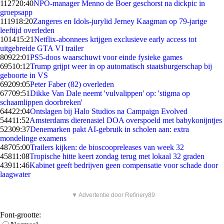
1127
20:40
NPO-manager Menno de Boer geschorst na dickpic in
groepsapp
1119
18:20
Zangeres en Idols-jurylid Jerney Kaagman op 79-jarige
leeftijd overleden
1014
15:21
Netflix-abonnees krijgen exclusieve early access tot
uitgebreide GTA VI trailer
809
22:01
PS5-doos waarschuwt voor einde fysieke games
695
10:12
Trump grijpt weer in op automatisch staatsburgerschap bij
geboorte in VS
692
09:05
Peter Faber (82) overleden
677
09:51
Dikke Van Dale neemt 'vulvalippen' op: 'stigma op
schaamlippen doorbreken'
644
22:04
Ontslagen bij Halo Studios na Campaign Evolved
544
11:52
Amsterdams dierenasiel DOA overspoeld met babykonijntjes
523
09:37
Denemarken pakt AI-gebruik in scholen aan: extra
mondelinge examens
487
05:00
Trailers kijken: de bioscoopreleases van week 32
458
11:08
Tropische hitte keert zondag terug met lokaal 32 graden
439
11:46
Kabinet geeft bedrijven geen compensatie voor schade door
laagwater
▼ Advertentie door Refinery89
Font-grootte: