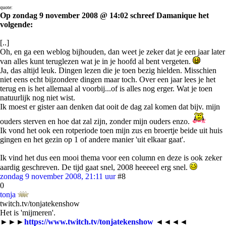
quote:
Op zondag 9 november 2008 @ 14:02 schreef Damanique het
volgende:
[..]
Oh, en ga een weblog bijhouden, dan weet je zeker dat je een jaar later
van alles kunt teruglezen wat je in je hoofd al bent vergeten.
Ja, das altijd leuk. Dingen lezen die je toen bezig hielden. Misschien
niet eens echt bijzondere dingen maar toch. Over een jaar lees je het
terug en is het allemaal al voorbij...of is alles nog erger. Wat je toen
natuurlijk nog niet wist.
Ik moest er gister aan denken dat ooit de dag zal komen dat bijv. mijn
ouders sterven en hoe dat zal zijn, zonder mijn ouders enzo.
Ik vond het ook een rotperiode toen mijn zus en broertje beide uit huis
gingen en het gezin op 1 of andere manier 'uit elkaar gaat'.
Ik vind het dus een mooi thema voor een column en deze is ook zeker
aardig geschreven. De tijd gaat snel, 2008 heeeeel erg snel.
zondag 9 november 2008, 21:11 uur
#8
0
tonja
twitch.tv/tonjatekenshow
Het is 'mijmeren'.
►►►
https://www.twitch.tv/tonjatekenshow
◄◄◄◄