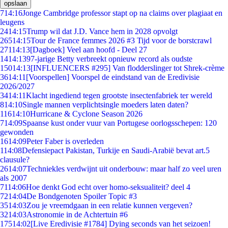
opslaan
7
14:16
Jonge Cambridge professor stapt op na claims over plagiaat en
leugens
24
14:15
Trump wil dat J.D. Vance hem in 2028 opvolgt
265
14:15
Tour de France femmes 2026 #3 Tijd voor de borstcrawl
271
14:13
[Dagboek] Veel aan hoofd - Deel 27
14
14:13
97-jarige Betty verbreekt opnieuw record als oudste
150
14:13
[INFLUENCERS #295] Van flodderslinger tot Shrek-crème
36
14:11
[Voorspellen] Voorspel de eindstand van de Eredivisie
2026/2027
34
14:11
Klacht ingediend tegen grootste insectenfabriek ter wereld
8
14:10
Single mannen verplichtsingle moeders laten daten?
116
14:10
Hurricane & Cyclone Season 2026
7
14:09
Spaanse kust onder vuur van Portugese oorlogsschepen: 120
gewonden
16
14:09
Peter Faber is overleden
1
14:08
Defensiepact Pakistan, Turkije en Saudi-Arabië bevat art.5
clausule?
26
14:07
Techniekles verdwijnt uit onderbouw: maar half zo veel uren
als 2007
71
14:06
Hoe denkt God echt over homo-seksualiteit? deel 4
72
14:04
De Bondgenoten Spoiler Topic #3
35
14:03
Zou je vreemdgaan in een relatie kunnen vergeven?
32
14:03
Astronomie in de Achtertuin #6
175
14:02
[Live Eredivisie #1784] Dying seconds van het seizoen!