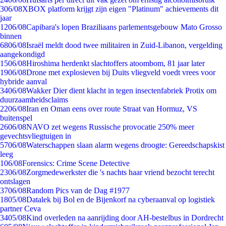
3
06/08
XBOX platform krijgt zijn eigen "Platinum" achievements dit
jaar
12
06/08
Capibara's lopen Braziliaans parlementsgebouw Mato Grosso
binnen
68
06/08
Israël meldt dood twee militairen in Zuid-Libanon, vergelding
aangekondigd
15
06/08
Hiroshima herdenkt slachtoffers atoombom, 81 jaar later
19
06/08
Drone met explosieven bij Duits vliegveld voedt vrees voor
hybride aanval
34
06/08
Wakker Dier dient klacht in tegen insectenfabriek Protix om
duurzaamheidsclaims
22
06/08
Iran en Oman eens over route Straat van Hormuz, VS
buitenspel
26
06/08
NAVO zet wegens Russische provocatie 250% meer
gevechtsvliegtuigen in
57
06/08
Waterschappen slaan alarm wegens droogte: Gereedschapskist
leeg
1
06/08
Forensics: Crime Scene Detective
23
06/08
Zorgmedewerkster die 's nachts haar vriend bezocht terecht
ontslagen
37
06/08
Random Pics van de Dag #1977
18
05/08
Datalek bij Bol en de Bijenkorf na cyberaanval op logistiek
partner Ceva
34
05/08
Kind overleden na aanrijding door AH-bestelbus in Dordrecht