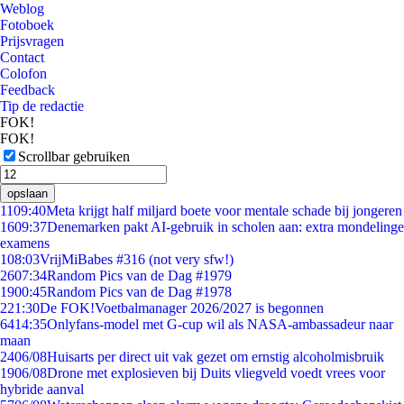
Weblog
Fotoboek
Prijsvragen
Contact
Colofon
Feedback
Tip de redactie
FOK!
FOK!
Scrollbar gebruiken
opslaan
11
09:40
Meta krijgt half miljard boete voor mentale schade bij jongeren
16
09:37
Denemarken pakt AI-gebruik in scholen aan: extra mondelinge
examens
1
08:03
VrijMiBabes #316 (not very sfw!)
26
07:34
Random Pics van de Dag #1979
19
00:45
Random Pics van de Dag #1978
2
21:30
De FOK!Voetbalmanager 2026/2027 is begonnen
64
14:35
Onlyfans-model met G-cup wil als NASA-ambassadeur naar
maan
24
06/08
Huisarts per direct uit vak gezet om ernstig alcoholmisbruik
19
06/08
Drone met explosieven bij Duits vliegveld voedt vrees voor
hybride aanval