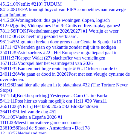
45
12:10
[Netflix #210] TUDUM
84
12:08
UEFA kondigt boycot van FIFA-competities aan vanwege
plan Infantino
44
12:06
Woningtekort: dus ga je woningen slopen, logisch
9
12:02
[gratis] Videogames Part 9: Gratis en free-to-play games!
78
11:56
[FOK!Voetbalmanager 2026/2027] #1 We zijn er weer
41
11:50
GGZ heeft mij gezond verklaard.
96
11:45
Migranten breken door grens naar Ceuta in Spanje,l #10
117
11:42
Vrienden gaan op vakantie zonder mij uit te nodigen
250
11:39
Asielzoekers #22 : Het Europese migratiepact gaat in
111
11:37
Kapper Walat (27) slachtoffer van vernielingen
167
11:32
Voorspel hier het warmtegetal van 2026
268
11:32
Banken met hoge rente topic #95 - Dichter naar de 0
240
11:26
Wie gaan er dood in 2026?Post met een vleugje cynisme de
overledenen.
6
11:26
Draai hier alle platen in je platenkast #32 (The Torture Never
Stops)
16
11:14
[Boekbespreking] Yesteryear - Caro Claire Burke
54
11:11
Post hier zo vaak mogelijk om 11:11 #39 Vanz11
266
11:06
[NET5] Het blok 2026 #32 Blokkendozen
264
11:05
Lied van de dag #52
79
11:05
Vuelta a España 2026 #1
11
11:00
Meest innovatieve game mechanics
236
10:56
Raad de Straat - Amsterdam - Deel 78
121
10:52
Nederland toen