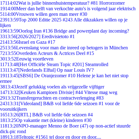
171
14:02
Wat is jullie binnenhuistemperatuur? #81 Horrorzomer
19
14:00
Meer dan helft van verkochte auto's is volgend jaar elektrisch
51
14:00
Vrouwen willen geen man meer #30
239
13:59
Top 2000 Editie 2025 #243 Alle dikzakken willen op je
lijken
196
13:59
Oorlog Iran #136 Bridge and powerplant day incoming?
33
13:56
[2026/2027] Eredivisietoto #1
214
13:56
Israel en Gaza #17
25
13:56
Levenslang voor man die inreed op betogers in München
72
13:55
Overleden Acteurs & Actrices Deel #15
30
13:52
Eeuwig voortleven
117
13:48
[Het Officiële Steam Topic #201] Steamrolled
131
13:47
[Nederlands Elftal] Op naar Louis IV?
191
13:45
[SBS6] De Oranjezomer #10 Helene je kan het niet stop
ermee
38
13:43
Jezelf gelukkig voelen als vrijgezelle vijftiger
147
13:32
[Keuken Kampioen Divisie] #44 Vitesse mag weg
29
13:32
Transfergeruchten en contractverlenging #83
243
13:31
[Videoland] B&B vol liefde 6de seizoen #1 voor de
vooruitkijkers
165
13:26
[RTL] B&B vol liefde 6de seizoen #4
18
13:25
Op vakantie met (kleine) kinderen #30
118
13:20
NPO-manager Menno de Boer (47) op non-actief stuurde
dick-pic rond
189
13:18
Teltopic #1561 tel door en door en door....