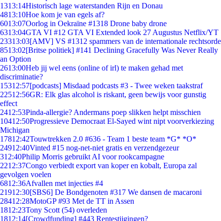
13
13:14
Historisch lage waterstanden Rijn en Donau
48
13:10
Hoe kom je van egels af?
60
13:07
Oorlog in Oekraïne #1318 Drone baby drone
63
13:04
GTA VI #12 GTA VI Extended look 27 Augustus Netflix/YT
233
13:03
[AMV] VS #1312 spammers van de internationale rechtsorde
85
13:02
[Britse politiek] #141 Declining Gracefully Was Never Really
an Option
26
13:00
Heb jij wel eens (online of irl) te maken gehad met
discriminatie?
153
12:57
[podcasts] Misdaad podcasts #3 - Twee weken taakstraf
225
12:56
GR: Elk glas alcohol is riskant, geen bewijs voor gunstig
effect
24
12:53
Pinda-allergie? Andermans poep slikken helpt misschien
104
12:50
Progressieve Democraat El-Sayed wint nipt voorverkiezing
Michigan
178
12:42
Touwtrekken 2.0 #636 - Team 1 beste team *G* *O*
249
12:40
Vinted #15 nog-net-niet gratis en verzendgezeur
3
12:40
Philip Morris gebruikt AI voor rookcampagne
22
12:37
Congo verbiedt export van koper en kobalt, Europa zal
gevolgen voelen
68
12:36
Afvallen met injecties #4
219
12:30
[SBS6] De Bondgenoten #317 We dansen de macaroni
284
12:28
MotoGP #93 Met de TT in Assen
18
12:23
Tony Scott (54) overleden
18
12:14
[Crowdfunding] #443 Rentestijgingen?