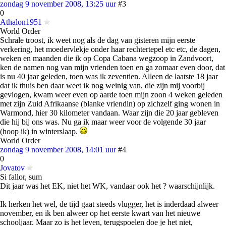
zondag 9 november 2008, 13:25 uur
#3
0
Athalon1951
World Order
Schrale troost, ik weet nog als de dag van gisteren mijn eerste
verkering, het moedervlekje onder haar rechtertepel etc etc, de dagen,
weken en maanden die ik op Copa Cabana wegzoop in Zandvoort,
ken de namen nog van mijn vrienden toen en ga zomaar even door, dat
is nu 40 jaar geleden, toen was ik zeventien. Alleen de laatste 18 jaar
dat ik thuis ben daar weet ik nog weinig van, die zijn mij voorbij
gevlogen, kwam weer even op aarde toen mijn zoon 4 weken geleden
met zijn Zuid Afrikaanse (blanke vriendin) op zichzelf ging wonen in
Warmond, hier 30 kilometer vandaan. Waar zijn die 20 jaar gebleven
die hij bij ons was. Nu ga ik maar weer voor de volgende 30 jaar
(hoop ik) in winterslaap.
World Order
zondag 9 november 2008, 14:01 uur
#4
0
Jovatov
Si fallor, sum
Dit jaar was het EK, niet het WK, vandaar ook het ? waarschijnlijk.
Ik herken het wel, de tijd gaat steeds vlugger, het is inderdaad alweer
november, en ik ben alweer op het eerste kwart van het nieuwe
schooljaar. Maar zo is het leven, terugspoelen doe je het niet,