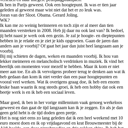
Ik ben in Parijs geweest. Ook een hoogtepunt. Ik was er tien jaar
geleden al geweest maar wist niet dat het er zo leuk was.
Joran van der Sloot. Obama. Gerard Joling.
WK?
Ik kan me zo weinig herinneren en toch zijn er al meer dan tien
maanden verstreken in 2008. Heb jij daar nu ook last van? Ik bedoel,
jij hebt naast je werk ook een gezin. Je zal je hoogte- en dieptepunten
hebben in je relatie en je ziet je kids opgroeien. Gaan de jaren dan
anders aan je voorbij? Of gaat het jaar dan juist heel langzaam aan je
voorbij.
Bij mij schieten de dagen, weken en maanden voorbij. Ik hou van
lekker meimeren en melancholisch verdrinken in muziek. Ik vind het
heerlijk om momenten voor mezelf te hebben. Maar ik kom er niet
meer aan toe. En als ik vervolgens probeer terug te denken aan wat ik
heb gedaan dan kom ik niet verder dan een paar hoogtepunten en
vooral veel werken. Wat ik overigens graag doe, ik heb een enorm
leuke baan waarin ik nog steeds groei, ik heb een hobby dat ook een
beetje werk is en ik heb een sociaal leven.
Maar goed, ik ben in her vorige millennium vaak genoeg werkeloos
geweest en dan gaat de tijd langzaam kan ik je zeggen. En als je dan
geen geld hebt is de tijd doden geen pretje.
Het is nog niet eens zo lang geleden dat ik een heel weekend met 10
euro moest doen en ik op vrijdagavond en krat Brouwmeester bij de