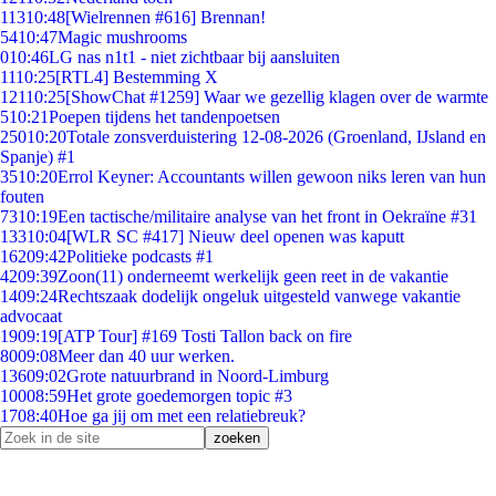
113
10:48
[Wielrennen #616] Brennan!
54
10:47
Magic mushrooms
0
10:46
LG nas n1t1 - niet zichtbaar bij aansluiten
11
10:25
[RTL4] Bestemming X
121
10:25
[ShowChat #1259] Waar we gezellig klagen over de warmte
5
10:21
Poepen tijdens het tandenpoetsen
250
10:20
Totale zonsverduistering 12-08-2026 (Groenland, IJsland en
Spanje) #1
35
10:20
Errol Keyner: Accountants willen gewoon niks leren van hun
fouten
73
10:19
Een tactische/militaire analyse van het front in Oekraïne #31
133
10:04
[WLR SC #417] Nieuw deel openen was kaputt
162
09:42
Politieke podcasts #1
42
09:39
Zoon(11) onderneemt werkelijk geen reet in de vakantie
14
09:24
Rechtszaak dodelijk ongeluk uitgesteld vanwege vakantie
advocaat
19
09:19
[ATP Tour] #169 Tosti Tallon back on fire
80
09:08
Meer dan 40 uur werken.
136
09:02
Grote natuurbrand in Noord-Limburg
100
08:59
Het grote goedemorgen topic #3
17
08:40
Hoe ga jij om met een relatiebreuk?