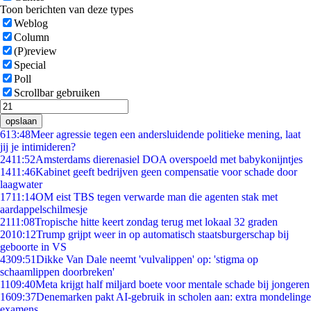
Toon berichten van deze types
Weblog
Column
(P)review
Special
Poll
Scrollbar gebruiken
opslaan
6
13:48
Meer agressie tegen een andersluidende politieke mening, laat
jij je intimideren?
24
11:52
Amsterdams dierenasiel DOA overspoeld met babykonijntjes
14
11:46
Kabinet geeft bedrijven geen compensatie voor schade door
laagwater
17
11:14
OM eist TBS tegen verwarde man die agenten stak met
aardappelschilmesje
21
11:08
Tropische hitte keert zondag terug met lokaal 32 graden
20
10:12
Trump grijpt weer in op automatisch staatsburgerschap bij
geboorte in VS
43
09:51
Dikke Van Dale neemt 'vulvalippen' op: 'stigma op
schaamlippen doorbreken'
11
09:40
Meta krijgt half miljard boete voor mentale schade bij jongeren
16
09:37
Denemarken pakt AI-gebruik in scholen aan: extra mondelinge
examens