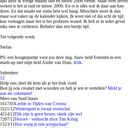
lijkt alsof ik vorige maand oud en nieuw 2008 vierde. Maar over zeven
weken is het al oud en nieuw 2009. En er is niks wat ik daar aan kan
doen. En dat maakt me soms best wel bang. Misschien moet ik dan
maar wat vaker op de kalender kijken. Ik weet niet of dat echt de tijd
kan vertragen maar het is het proberen waard. Ik heb er in ieder geval
niks mee te verliezen. Behalve dan een beetje tijd.
Tot volgende week.
Stefan
PS: een hoogtepuntje voor jou deze dag. Jouw held Emenim in een
mash-up met mijn held Andre van Duin.
Klik.
Submitter:
12
Help ons; deel dit item als je het leuk vond
Ben jij ook creatief met woorden en heb je iets te vertellen?
Meld je
aan als columnist
!
Meer van SunChaser
16
17/03
Liefde in Tijden van Corona
32
21/12
Wintersport is zwaar overschat
42
14/12
Dik zijn is geen keuze, slank zijn wel
72
07/12
Heroes - verkracht door Tim Kring
15
23/11
Hoe wurg je een weegschaal?