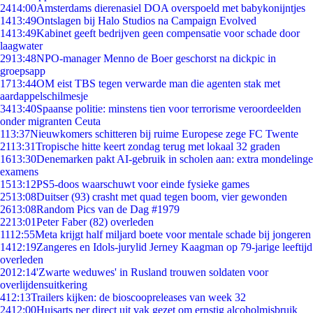
24
14:00
Amsterdams dierenasiel DOA overspoeld met babykonijntjes
14
13:49
Ontslagen bij Halo Studios na Campaign Evolved
14
13:49
Kabinet geeft bedrijven geen compensatie voor schade door
laagwater
29
13:48
NPO-manager Menno de Boer geschorst na dickpic in
groepsapp
17
13:44
OM eist TBS tegen verwarde man die agenten stak met
aardappelschilmesje
34
13:40
Spaanse politie: minstens tien voor terrorisme veroordeelden
onder migranten Ceuta
1
13:37
Nieuwkomers schitteren bij ruime Europese zege FC Twente
21
13:31
Tropische hitte keert zondag terug met lokaal 32 graden
16
13:30
Denemarken pakt AI-gebruik in scholen aan: extra mondelinge
examens
15
13:12
PS5-doos waarschuwt voor einde fysieke games
25
13:08
Duitser (93) crasht met quad tegen boom, vier gewonden
26
13:08
Random Pics van de Dag #1979
22
13:01
Peter Faber (82) overleden
11
12:55
Meta krijgt half miljard boete voor mentale schade bij jongeren
14
12:19
Zangeres en Idols-jurylid Jerney Kaagman op 79-jarige leeftijd
overleden
20
12:14
'Zwarte weduwes' in Rusland trouwen soldaten voor
overlijdensuitkering
4
12:13
Trailers kijken: de bioscoopreleases van week 32
24
12:00
Huisarts per direct uit vak gezet om ernstig alcoholmisbruik