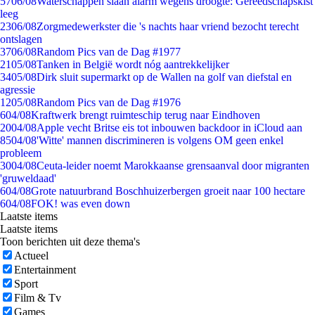
57
06/08
Waterschappen slaan alarm wegens droogte: Gereedschapskist
leeg
23
06/08
Zorgmedewerkster die 's nachts haar vriend bezocht terecht
ontslagen
37
06/08
Random Pics van de Dag #1977
21
05/08
Tanken in België wordt nóg aantrekkelijker
34
05/08
Dirk sluit supermarkt op de Wallen na golf van diefstal en
agressie
12
05/08
Random Pics van de Dag #1976
6
04/08
Kraftwerk brengt ruimteschip terug naar Eindhoven
20
04/08
Apple vecht Britse eis tot inbouwen backdoor in iCloud aan
85
04/08
'Witte' mannen discrimineren is volgens OM geen enkel
probleem
30
04/08
Ceuta-leider noemt Marokkaanse grensaanval door migranten
'gruweldaad'
6
04/08
Grote natuurbrand Boschhuizerbergen groeit naar 100 hectare
6
04/08
FOK! was even down
Laatste items
Laatste items
Toon berichten uit deze thema's
Actueel
Entertainment
Sport
Film & Tv
Games