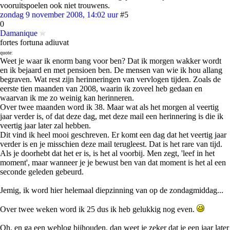
vooruitspoelen ook niet trouwens.
zondag 9 november 2008, 14:02 uur
#5
0
Damanique
fortes fortuna adiuvat
quote:
Weet je waar ik enorm bang voor ben? Dat ik morgen wakker wordt
en ik bejaard en met pensioen ben. De mensen van wie ik hou allang
begraven. Wat rest zijn herinneringen van vervlogen tijden. Zoals de
eerste tien maanden van 2008, waarin ik zoveel heb gedaan en
waarvan ik me zo weinig kan herinneren.
Over twee maanden word ik 38. Maar wat als het morgen al veertig
jaar verder is, of dat deze dag, met deze mail een herinnering is die ik
veertig jaar later zal hebben.
Dit vind ik heel mooi geschreven. Er komt een dag dat het veertig jaar
verder is en je misschien deze mail terugleest. Dat is het rare van tijd.
Als je doorhebt dat het er is, is het al voorbij. Men zegt, 'leef in het
moment', maar wanneer je je bewust ben van dat moment is het al een
seconde geleden gebeurd.
Jemig, ik word hier helemaal diepzinning van op de zondagmiddag...
Over twee weken word ik 25 dus ik heb gelukkig nog even.
Oh, en ga een weblog bijhouden, dan weet je zeker dat je een jaar later