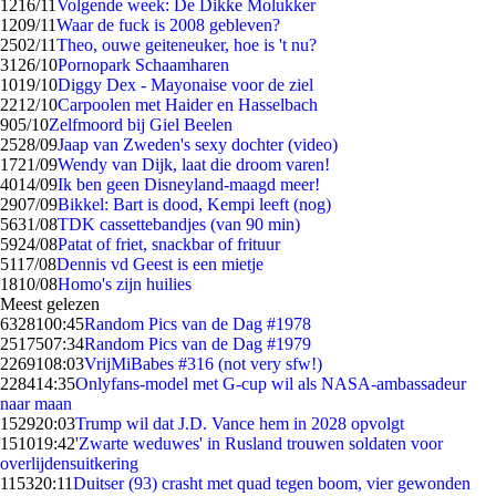
12
16/11
Volgende week: De Dikke Molukker
12
09/11
Waar de fuck is 2008 gebleven?
25
02/11
Theo, ouwe geiteneuker, hoe is 't nu?
31
26/10
Pornopark Schaamharen
10
19/10
Diggy Dex - Mayonaise voor de ziel
22
12/10
Carpoolen met Haider en Hasselbach
9
05/10
Zelfmoord bij Giel Beelen
25
28/09
Jaap van Zweden's sexy dochter (video)
17
21/09
Wendy van Dijk, laat die droom varen!
40
14/09
Ik ben geen Disneyland-maagd meer!
29
07/09
Bikkel: Bart is dood, Kempi leeft (nog)
56
31/08
TDK cassettebandjes (van 90 min)
59
24/08
Patat of friet, snackbar of frituur
51
17/08
Dennis vd Geest is een mietje
18
10/08
Homo's zijn huilies
Meest gelezen
63281
00:45
Random Pics van de Dag #1978
25175
07:34
Random Pics van de Dag #1979
22691
08:03
VrijMiBabes #316 (not very sfw!)
2284
14:35
Onlyfans-model met G-cup wil als NASA-ambassadeur
naar maan
1529
20:03
Trump wil dat J.D. Vance hem in 2028 opvolgt
1510
19:42
'Zwarte weduwes' in Rusland trouwen soldaten voor
overlijdensuitkering
1153
20:11
Duitser (93) crasht met quad tegen boom, vier gewonden