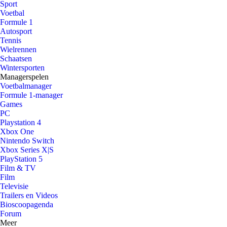
Sport
Voetbal
Formule 1
Autosport
Tennis
Wielrennen
Schaatsen
Wintersporten
Managerspelen
Voetbalmanager
Formule 1-manager
Games
PC
Playstation 4
Xbox One
Nintendo Switch
Xbox Series X|S
PlayStation 5
Film & TV
Film
Televisie
Trailers en Videos
Bioscoopagenda
Forum
Meer