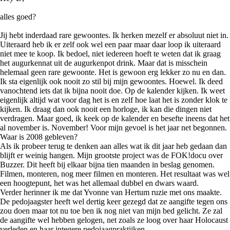
alles goed?
Jij hebt inderdaad rare gewoontes. Ik herken mezelf er absoluut niet in.
Uiteraard heb ik er zelf ook wel een paar maar daar loop ik uiteraard
niet mee te koop. Ik bedoel, niet iedereen hoeft te weten dat ik graag
het augurkennat uit de augurkenpot drink. Maar dat is misschein
helemaal geen rare gewoonte. Het is gewoon erg lekker zo nu en dan.
Ik sta eigenlijk ook nooit zo stil bij mijn gewoontes. Hoewel. Ik deed
vanochtend iets dat ik bijna nooit doe. Op de kalender kijken. Ik weet
eigenlijk altijd wat voor dag het is en zelf hoe laat het is zonder klok te
kijken. Ik draag dan ook nooit een horloge, ik kan die dingen niet
verdragen. Maar goed, ik keek op de kalender en besefte ineens dat het
al november is. November! Voor mijn gevoel is het jaar net begonnen.
Waar is 2008 gebleven?
Als ik probeer terug te denken aan alles wat ik dit jaar heb gedaan dan
blijft er weinig hangen. Mijn grootste project was de FOK!docu over
Buzzer. Dit heeft bij elkaar bijna tien maanden in beslag genomen.
Filmen, monteren, nog meer filmen en monteren. Het resultaat was wel
een hoogtepunt, het was het allemaal dubbel en dwars waard.
Verder herinner ik me dat Yvonne van Hertum ruzie met ons maakte.
De pedojaagster heeft wel dertig keer gezegd dat ze aangifte tegen ons
zou doen maar tot nu toe ben ik nog niet van mijn bed gelicht. Ze zal
de aangifte wel hebben gelogen, net zoals ze loog over haar Holocaust
verleden en haar integere pedojaagpraktijken.