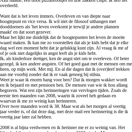
Aldi haalde, een doos pizzabroodjes en drie zakken chips. Ik heb het
overleefd.
Want dat is het leven immers. Overleven en van diepte naar
hoogtepunt en vice versa. Ik wil niet de filosoof uithangen met
dooddoeners als 'het leven overkomt je terwijl je andere plannen
maakt' en dat soort gezever.
Maar het lijkt me duidelijk dat de hoogtepunten het leven de moeite
waard maken. Ik kan me zo voorstellen dat als je kids hebt dat je elke
dag wel een moment hebt dat je gelukkig kunt zijn. Al vraag ik me af
of je ook niet dagelijks in angst leeft als je kids hebt.
Ik, als kinderloze dertiger, ken de angst niet om te overleven. Of beter
gezegd, ik ken andere angsten. Of het goed gaat met de mensen om me
heen, op mijn werk. Met mij. En al die dagen dat ik (over)leef trekken
aan me voorbij zonder dat ik er vaak genoeg bij stilsta.
Weet je waar ik enorm bang voor ben? Dat ik morgen wakker wordt
en ik bejaard en met pensioen ben. De mensen van wie ik hou allang
begraven. Wat rest zijn herinneringen van vervlogen tijden. Zoals de
eerste tien maanden van 2008, waarin ik zoveel heb gedaan en
waarvan ik me zo weinig kan herinneren.
Over twee maanden word ik 38. Maar wat als het morgen al veertig
jaar verder is, of dat deze dag, met deze mail een herinnering is die ik
veertig jaar later zal hebben.
2008 is al bijna verdwenen en ik herinner me er zo weinig van. Het