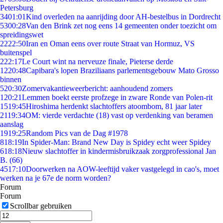
Petersburg
34
01:01
Kind overleden na aanrijding door AH-bestelbus in Dordrecht
53
00:28
Van den Brink zet nog eens 14 gemeenten onder toezicht om
spreidingswet
22
22:50
Iran en Oman eens over route Straat van Hormuz, VS
buitenspel
2
22:17
Le Court wint na nerveuze finale, Pieterse derde
12
20:48
Capibara's lopen Braziliaans parlementsgebouw Mato Grosso
binnen
5
20:30
Zomervakantieweerbericht: aanhoudend zomers
1
20:21
Lemmen boekt eerste profzege in zware Ronde van Polen-rit
15
19:45
Hiroshima herdenkt slachtoffers atoombom, 81 jaar later
21
19:34
OM: vierde verdachte (18) vast op verdenking van beramen
aanslag
19
19:25
Random Pics van de Dag #1978
8
18:19
In Spider-Man: Brand New Day is Spidey echt weer Spidey
6
18:18
Nieuw slachtoffer in kindermisbruikzaak zorgprofessional Jan
B. (66)
45
17:10
Doorwerken na AOW-leeftijd vaker vastgelegd in cao's, moet
werken na je 67e de norm worden?
Forum
Forum
Scrollbar gebruiken