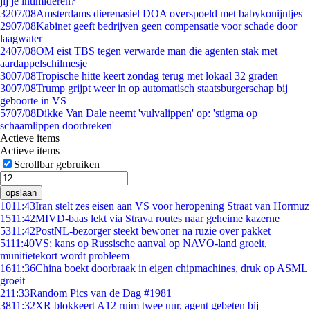
jij je intimideren?
32
07/08
Amsterdams dierenasiel DOA overspoeld met babykonijntjes
29
07/08
Kabinet geeft bedrijven geen compensatie voor schade door
laagwater
24
07/08
OM eist TBS tegen verwarde man die agenten stak met
aardappelschilmesje
30
07/08
Tropische hitte keert zondag terug met lokaal 32 graden
30
07/08
Trump grijpt weer in op automatisch staatsburgerschap bij
geboorte in VS
57
07/08
Dikke Van Dale neemt 'vulvalippen' op: 'stigma op
schaamlippen doorbreken'
Actieve items
Actieve items
Scrollbar gebruiken
opslaan
10
11:43
Iran stelt zes eisen aan VS voor heropening Straat van Hormuz
15
11:42
MIVD-baas lekt via Strava routes naar geheime kazerne
53
11:42
PostNL-bezorger steekt bewoner na ruzie over pakket
51
11:40
VS: kans op Russische aanval op NAVO-land groeit,
munitietekort wordt probleem
16
11:36
China boekt doorbraak in eigen chipmachines, druk op ASML
groeit
2
11:33
Random Pics van de Dag #1981
38
11:32
XR blokkeert A12 ruim twee uur, agent gebeten bij