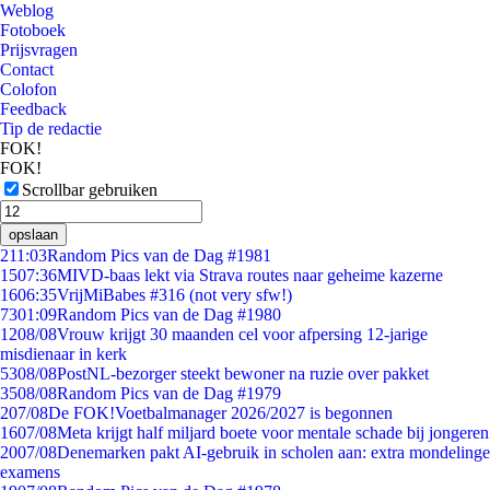
Weblog
Fotoboek
Prijsvragen
Contact
Colofon
Feedback
Tip de redactie
FOK!
FOK!
Scrollbar gebruiken
opslaan
2
11:03
Random Pics van de Dag #1981
15
07:36
MIVD-baas lekt via Strava routes naar geheime kazerne
16
06:35
VrijMiBabes #316 (not very sfw!)
73
01:09
Random Pics van de Dag #1980
12
08/08
Vrouw krijgt 30 maanden cel voor afpersing 12-jarige
misdienaar in kerk
53
08/08
PostNL-bezorger steekt bewoner na ruzie over pakket
35
08/08
Random Pics van de Dag #1979
2
07/08
De FOK!Voetbalmanager 2026/2027 is begonnen
16
07/08
Meta krijgt half miljard boete voor mentale schade bij jongeren
20
07/08
Denemarken pakt AI-gebruik in scholen aan: extra mondelinge
examens