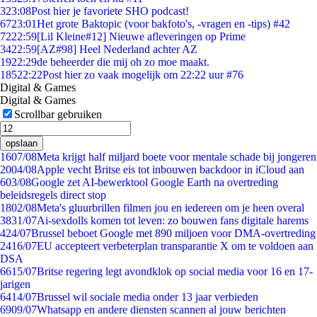
3
23:08
Post hier je favoriete SHO podcast!
67
23:01
Het grote Baktopic (voor bakfoto's, -vragen en -tips) #42
72
22:59
[Lil Kleine#12] Nieuwe afleveringen op Prime
34
22:59
[AZ#98] Heel Nederland achter AZ
19
22:29
de beheerder die mij oh zo moe maakt.
185
22:22
Post hier zo vaak mogelijk om 22:22 uur #76
Digital & Games
Digital & Games
Scrollbar gebruiken
opslaan
16
07/08
Meta krijgt half miljard boete voor mentale schade bij jongeren
20
04/08
Apple vecht Britse eis tot inbouwen backdoor in iCloud aan
6
03/08
Google zet AI-bewerktool Google Earth na overtreding
beleidsregels direct stop
18
02/08
Meta's gluurbrillen filmen jou en iedereen om je heen overal
38
31/07
Ai-sexdolls komen tot leven: zo bouwen fans digitale harems
4
24/07
Brussel beboet Google met 890 miljoen voor DMA-overtreding
24
16/07
EU accepteert verbeterplan transparantie X om te voldoen aan
DSA
66
15/07
Britse regering legt avondklok op social media voor 16 en 17-
jarigen
64
14/07
Brussel wil sociale media onder 13 jaar verbieden
69
09/07
Whatsapp en andere diensten scannen al jouw berichten