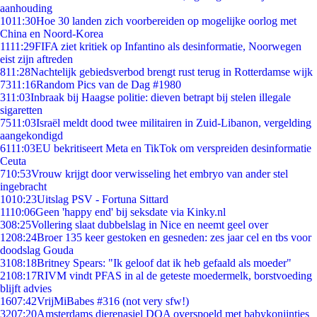
aanhouding
10
11:30
Hoe 30 landen zich voorbereiden op mogelijke oorlog met
China en Noord-Korea
11
11:29
FIFA ziet kritiek op Infantino als desinformatie, Noorwegen
eist zijn aftreden
8
11:28
Nachtelijk gebiedsverbod brengt rust terug in Rotterdamse wijk
73
11:16
Random Pics van de Dag #1980
3
11:03
Inbraak bij Haagse politie: dieven betrapt bij stelen illegale
sigaretten
75
11:03
Israël meldt dood twee militairen in Zuid-Libanon, vergelding
aangekondigd
61
11:03
EU bekritiseert Meta en TikTok om verspreiden desinformatie
Ceuta
7
10:53
Vrouw krijgt door verwisseling het embryo van ander stel
ingebracht
10
10:23
Uitslag PSV - Fortuna Sittard
11
10:06
Geen 'happy end' bij seksdate via Kinky.nl
3
08:25
Vollering slaat dubbelslag in Nice en neemt geel over
12
08:24
Broer 135 keer gestoken en gesneden: zes jaar cel en tbs voor
doodslag Gouda
31
08:18
Britney Spears: "Ik geloof dat ik heb gefaald als moeder"
21
08:17
RIVM vindt PFAS in al de geteste moedermelk, borstvoeding
blijft advies
16
07:42
VrijMiBabes #316 (not very sfw!)
32
07:20
Amsterdams dierenasiel DOA overspoeld met babykonijntjes