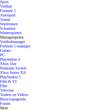
Sport
Voetbal
Formule 1
Autosport
Tennis
Wielrennen
Schaatsen
Wintersporten
Managerspelen
Voetbalmanager
Formule 1-manager
Games
PC
Playstation 4
Xbox One
Nintendo Switch
Xbox Series X|S
PlayStation 5
Film & TV
Film
Televisie
Trailers en Videos
Bioscoopagenda
Forum
Meer