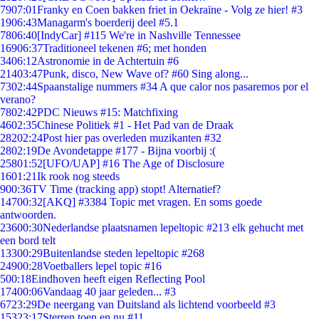
79
07:01
Franky en Coen bakken friet in Oekraïne - Volg ze hier! #3
19
06:43
Managarm's boerderij deel #5.1
78
06:40
[IndyCar] #115 We're in Nashville Tennessee
169
06:37
Traditioneel tekenen #6; met honden
34
06:12
Astronomie in de Achtertuin #6
214
03:47
Punk, disco, New Wave of? #60 Sing along...
73
02:44
Spaanstalige nummers #34 A que calor nos pasaremos por el
verano?
78
02:42
PDC Nieuws #15: Matchfixing
46
02:35
Chinese Politiek #1 - Het Pad van de Draak
282
02:24
Post hier pas overleden muzikanten #32
28
02:19
De Avondetappe #177 - Bijna voorbij :(
258
01:52
[UFO/UAP] #16 The Age of Disclosure
16
01:21
Ik rook nog steeds
9
00:36
TV Time (tracking app) stopt! Alternatief?
147
00:32
[AKQ] #3384 Topic met vragen. En soms goede
antwoorden.
236
00:30
Nederlandse plaatsnamen lepeltopic #213 elk gehucht met
een bord telt
133
00:29
Buitenlandse steden lepeltopic #268
249
00:28
Voetballers lepel topic #16
5
00:18
Eindhoven heeft eigen Reflecting Pool
174
00:06
Vandaag 40 jaar geleden... #3
67
23:29
De neergang van Duitsland als lichtend voorbeeld #3
153
23:17
Sterren toen en nu #11