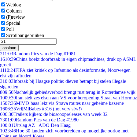
Weblog
Column
(P)review
Special
Poll
Scrollbar gebruiken
opslaan
2
11:03
Random Pics van de Dag #1981
16
10:39
China boekt doorbraak in eigen chipmachines, druk op ASML
groeit
11
10:24
FIFA ziet kritiek op Infantino als desinformatie, Noorwegen
eist zijn aftreden
3
10:03
Inbraak bij Haagse politie: dieven betrapt bij stelen illegale
sigaretten
8
09:50
Nachtelijk gebiedsverbod brengt rust terug in Rotterdamse wijk
10
09:39
Iran stelt zes eisen aan VS voor heropening Straat van Hormuz
15
07:36
MIVD-baas lekt via Strava routes naar geheime kazerne
16
06:35
VrijMiBabes #316 (not very sfw!)
6
06:30
Trailers kijken: de bioscoopreleases van week 32
73
01:09
Random Pics van de Dag #1980
1
00:01
Uitslag AZ - ADO Den Haag
10
23:46
Hoe 30 landen zich voorbereiden op mogelijke oorlog met
China en Noord-Korea