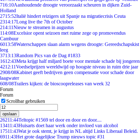
7
16:10
Aanhoudende droogte veroorzaakt scheuren in dijken Zuid-
Holland
27
15:52
Italië hindert reizigers uit Spanje na migratiecrisis Ceuta
23
14:17
Long live the 7th of October
2
14:11
Nieuw te streamen in augustus
1
14:08
Excelsior opent seizoen met ruime zege op promovendus
Cambuur
60
13:58
Waterschappen slaan alarm wegens droogte: Gereedschapskist
leeg
37
13:13
Random Pics van de Dag #1833
16
12:43
Meta krijgt half miljard boete voor mentale schade bij jongeren
42
12:11
Voedselprijzen wereldwijd op hoogste niveau in ruim drie jaar
29
08/08
Kabinet geeft bedrijven geen compensatie voor schade door
laagwater
6
08/08
Trailers kijken: de bioscoopreleases van week 32
Forum
Forum
Scrollbar gebruiken
opslaan
262
11:44
Teltopic #1569 tel door en door en door....
134
11:43
Huisarts doet haar werk onder invloed van alcohol
175
11:43
Wat je ook stemt, je krijgt in NL altijd Links Liberaal Beleid.
69
11:43
Het grote dagelijkse Trump nieuws topic #31