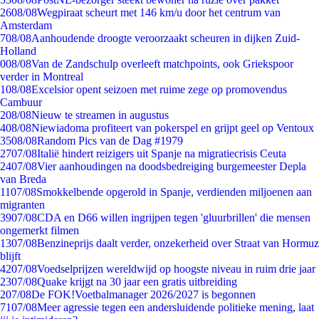
26
08/08
Wegpiraat scheurt met 146 km/u door het centrum van
Amsterdam
7
08/08
Aanhoudende droogte veroorzaakt scheuren in dijken Zuid-
Holland
0
08/08
Van de Zandschulp overleeft matchpoints, ook Griekspoor
verder in Montreal
1
08/08
Excelsior opent seizoen met ruime zege op promovendus
Cambuur
2
08/08
Nieuw te streamen in augustus
4
08/08
Niewiadoma profiteert van pokerspel en grijpt geel op Ventoux
35
08/08
Random Pics van de Dag #1979
27
07/08
Italië hindert reizigers uit Spanje na migratiecrisis Ceuta
24
07/08
Vier aanhoudingen na doodsbedreiging burgemeester Depla
van Breda
11
07/08
Smokkelbende opgerold in Spanje, verdienden miljoenen aan
migranten
39
07/08
CDA en D66 willen ingrijpen tegen 'gluurbrillen' die mensen
ongemerkt filmen
13
07/08
Benzineprijs daalt verder, onzekerheid over Straat van Hormuz
blijft
42
07/08
Voedselprijzen wereldwijd op hoogste niveau in ruim drie jaar
23
07/08
Quake krijgt na 30 jaar een gratis uitbreiding
2
07/08
De FOK!Voetbalmanager 2026/2027 is begonnen
71
07/08
Meer agressie tegen een andersluidende politieke mening, laat