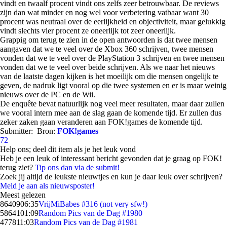
vindt en twaalf procent vindt ons zelfs zeer betrouwbaar. De reviews
zijn dan wat minder en nog wel voor verbetering vatbaar want 30
procent was neutraal over de eerlijkheid en objectiviteit, maar gelukkig
vindt slechts vier procent ze oneerlijk tot zeer oneerlijk.
Grappig om terug te zien in de open antwoorden is dat twee mensen
aangaven dat we te veel over de Xbox 360 schrijven, twee mensen
vonden dat we te veel over de PlayStation 3 schrijven en twee mensen
vonden dat we te veel over beide schrijven. Als we naar het nieuws
van de laatste dagen kijken is het moeilijk om die mensen ongelijk te
geven, de nadruk ligt vooral op die twee systemen en er is maar weinig
nieuws over de PC en de Wii.
De enquête bevat natuurlijk nog veel meer resultaten, maar daar zullen
we vooral intern mee aan de slag gaan de komende tijd. Er zullen dus
zeker zaken gaan veranderen aan FOK!games de komende tijd.
Submitter:
Bron:
FOK!games
72
Help ons; deel dit item als je het leuk vond
Heb je een leuk of interessant bericht gevonden dat je graag op FOK!
terug ziet?
Tip ons dan via de submit!
Zoek jij altijd de leukste nieuwtjes en kun je daar leuk over schrijven?
Meld je aan als nieuwsposter!
Meest gelezen
86409
06:35
VrijMiBabes #316 (not very sfw!)
58641
01:09
Random Pics van de Dag #1980
4778
11:03
Random Pics van de Dag #1981