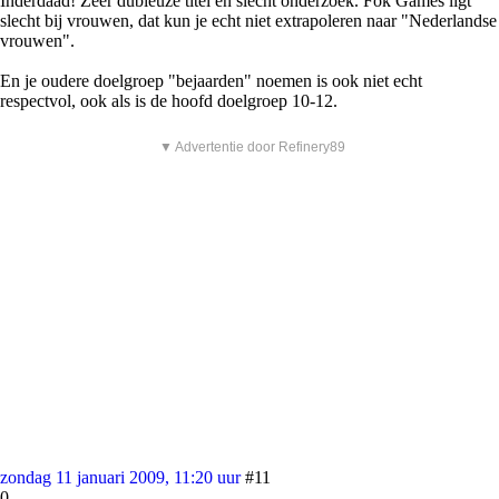
Inderdaad! Zeer dubieuze titel en slecht onderzoek. Fok Games ligt
slecht bij vrouwen, dat kun je echt niet extrapoleren naar "Nederlandse
vrouwen".
En je oudere doelgroep "bejaarden" noemen is ook niet echt
respectvol, ook als is de hoofd doelgroep 10-12.
▼ Advertentie door Refinery89
zondag 11 januari 2009, 11:20 uur
#11
0