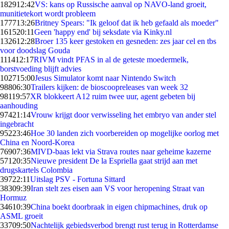
1829
12:42
VS: kans op Russische aanval op NAVO-land groeit,
munitietekort wordt probleem
1777
13:26
Britney Spears: "Ik geloof dat ik heb gefaald als moeder"
1615
20:11
Geen 'happy end' bij seksdate via Kinky.nl
1326
12:28
Broer 135 keer gestoken en gesneden: zes jaar cel en tbs
voor doodslag Gouda
1114
12:17
RIVM vindt PFAS in al de geteste moedermelk,
borstvoeding blijft advies
1027
15:00
Jesus Simulator komt naar Nintendo Switch
988
06:30
Trailers kijken: de bioscoopreleases van week 32
981
19:57
XR blokkeert A12 ruim twee uur, agent gebeten bij
aanhouding
974
21:14
Vrouw krijgt door verwisseling het embryo van ander stel
ingebracht
952
23:46
Hoe 30 landen zich voorbereiden op mogelijke oorlog met
China en Noord-Korea
769
07:36
MIVD-baas lekt via Strava routes naar geheime kazerne
571
20:35
Nieuwe president De la Espriella gaat strijd aan met
drugskartels Colombia
397
22:11
Uitslag PSV - Fortuna Sittard
383
09:39
Iran stelt zes eisen aan VS voor heropening Straat van
Hormuz
346
10:39
China boekt doorbraak in eigen chipmachines, druk op
ASML groeit
337
09:50
Nachtelijk gebiedsverbod brengt rust terug in Rotterdamse