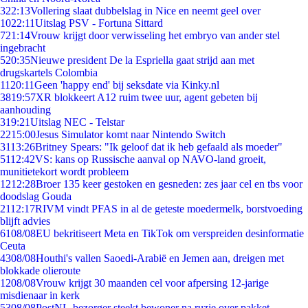
3
22:13
Vollering slaat dubbelslag in Nice en neemt geel over
10
22:11
Uitslag PSV - Fortuna Sittard
7
21:14
Vrouw krijgt door verwisseling het embryo van ander stel
ingebracht
5
20:35
Nieuwe president De la Espriella gaat strijd aan met
drugskartels Colombia
11
20:11
Geen 'happy end' bij seksdate via Kinky.nl
38
19:57
XR blokkeert A12 ruim twee uur, agent gebeten bij
aanhouding
3
19:21
Uitslag NEC - Telstar
22
15:00
Jesus Simulator komt naar Nintendo Switch
31
13:26
Britney Spears: "Ik geloof dat ik heb gefaald als moeder"
51
12:42
VS: kans op Russische aanval op NAVO-land groeit,
munitietekort wordt probleem
12
12:28
Broer 135 keer gestoken en gesneden: zes jaar cel en tbs voor
doodslag Gouda
21
12:17
RIVM vindt PFAS in al de geteste moedermelk, borstvoeding
blijft advies
61
08/08
EU bekritiseert Meta en TikTok om verspreiden desinformatie
Ceuta
43
08/08
Houthi's vallen Saoedi-Arabië en Jemen aan, dreigen met
blokkade olieroute
12
08/08
Vrouw krijgt 30 maanden cel voor afpersing 12-jarige
misdienaar in kerk
53
08/08
PostNL-bezorger steekt bewoner na ruzie over pakket