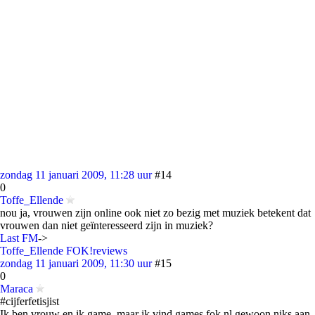
zondag 11 januari 2009, 11:28 uur
#14
0
Toffe_Ellende
nou ja, vrouwen zijn online ook niet zo bezig met muziek betekent dat
vrouwen dan niet geïnteresseerd zijn in muziek?
Last FM
->
Toffe_Ellende FOK!reviews
zondag 11 januari 2009, 11:30 uur
#15
0
Maraca
#cijferfetisjist
Ik ben vrouw en ik game, maar ik vind games.fok.nl gewoon niks aan