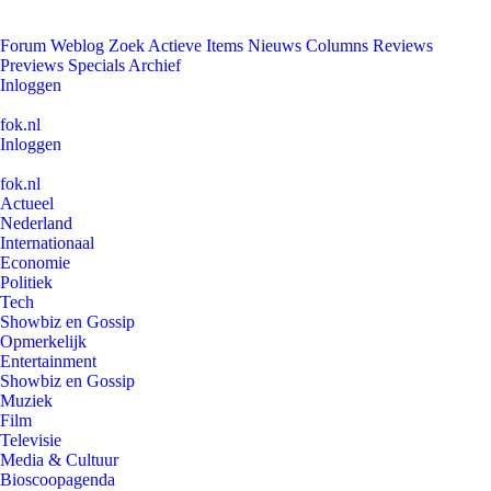
Forum
Weblog
Zoek
Actieve Items
Nieuws
Columns
Reviews
Previews
Specials
Archief
Inloggen
fok.nl
Inloggen
fok.nl
Actueel
Nederland
Internationaal
Economie
Politiek
Tech
Showbiz en Gossip
Opmerkelijk
Entertainment
Showbiz en Gossip
Muziek
Film
Televisie
Media & Cultuur
Bioscoopagenda