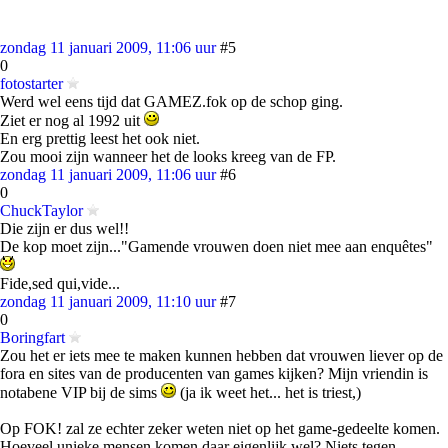
zondag 11 januari 2009, 11:06 uur
#5
0
fotostarter
Werd wel eens tijd dat GAMEZ.fok op de schop ging.
Ziet er nog al 1992 uit
En erg prettig leest het ook niet.
Zou mooi zijn wanneer het de looks kreeg van de FP.
zondag 11 januari 2009, 11:06 uur
#6
0
ChuckTaylor
Die zijn er dus wel!!
De kop moet zijn..."Gamende vrouwen doen niet mee aan enquêtes"
Fide,sed qui,vide...
zondag 11 januari 2009, 11:10 uur
#7
0
Boringfart
Zou het er iets mee te maken kunnen hebben dat vrouwen liever op de
fora en sites van de producenten van games kijken? Mijn vriendin is
notabene VIP bij de sims
(ja ik weet het... het is triest,)
Op FOK! zal ze echter zeker weten niet op het game-gedeelte komen.
Hoeveel unieke mensen komen daar eigenlijk wel? Niets tegen