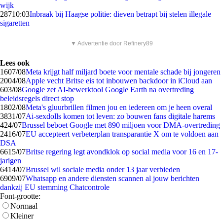
wijk
287
10:03
Inbraak bij Haagse politie: dieven betrapt bij stelen illegale
sigaretten
▼ Advertentie door Refinery89
Lees ook
16
07/08
Meta krijgt half miljard boete voor mentale schade bij jongeren
20
04/08
Apple vecht Britse eis tot inbouwen backdoor in iCloud aan
6
03/08
Google zet AI-bewerktool Google Earth na overtreding
beleidsregels direct stop
18
02/08
Meta's gluurbrillen filmen jou en iedereen om je heen overal
38
31/07
Ai-sexdolls komen tot leven: zo bouwen fans digitale harems
4
24/07
Brussel beboet Google met 890 miljoen voor DMA-overtreding
24
16/07
EU accepteert verbeterplan transparantie X om te voldoen aan
DSA
66
15/07
Britse regering legt avondklok op social media voor 16 en 17-
jarigen
64
14/07
Brussel wil sociale media onder 13 jaar verbieden
69
09/07
Whatsapp en andere diensten scannen al jouw berichten
dankzij EU stemming Chatcontrole
Font-grootte:
Normaal
Kleiner