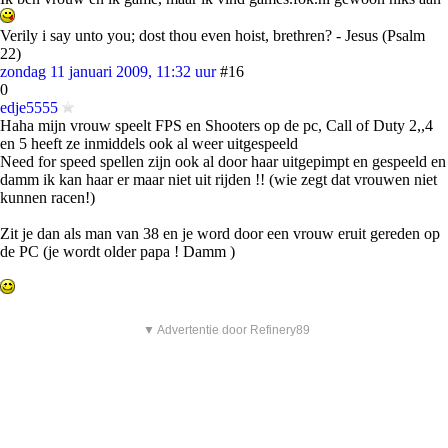
Verily i say unto you; dost thou even hoist, brethren? - Jesus (Psalm
22)
zondag 11 januari 2009, 11:32 uur
#16
0
edje5555
Haha mijn vrouw speelt FPS en Shooters op de pc, Call of Duty 2,,4
en 5 heeft ze inmiddels ook al weer uitgespeeld
Need for speed spellen zijn ook al door haar uitgepimpt en gespeeld en
damm ik kan haar er maar niet uit rijden !! (wie zegt dat vrouwen niet
kunnen racen!)
Zit je dan als man van 38 en je word door een vrouw eruit gereden op
de PC (je wordt older papa ! Damm )
▼ Advertentie door Refinery89