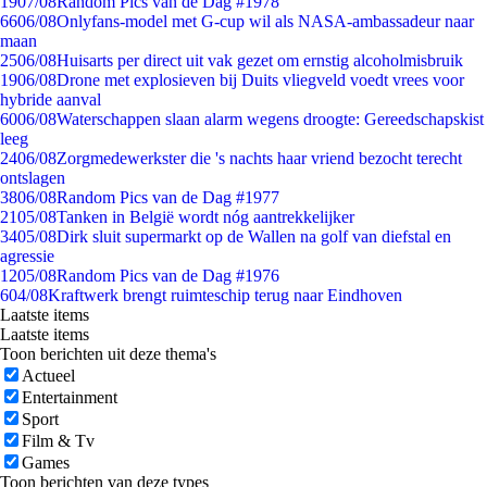
19
07/08
Random Pics van de Dag #1978
66
06/08
Onlyfans-model met G-cup wil als NASA-ambassadeur naar
maan
25
06/08
Huisarts per direct uit vak gezet om ernstig alcoholmisbruik
19
06/08
Drone met explosieven bij Duits vliegveld voedt vrees voor
hybride aanval
60
06/08
Waterschappen slaan alarm wegens droogte: Gereedschapskist
leeg
24
06/08
Zorgmedewerkster die 's nachts haar vriend bezocht terecht
ontslagen
38
06/08
Random Pics van de Dag #1977
21
05/08
Tanken in België wordt nóg aantrekkelijker
34
05/08
Dirk sluit supermarkt op de Wallen na golf van diefstal en
agressie
12
05/08
Random Pics van de Dag #1976
6
04/08
Kraftwerk brengt ruimteschip terug naar Eindhoven
Laatste items
Laatste items
Toon berichten uit deze thema's
Actueel
Entertainment
Sport
Film & Tv
Games
Toon berichten van deze types