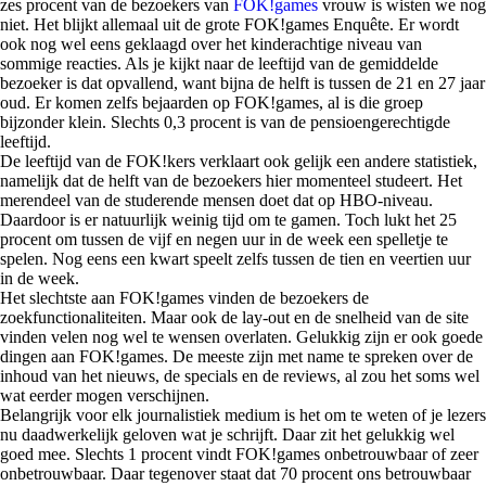
zes procent van de bezoekers van
FOK!games
vrouw is wisten we nog
niet. Het blijkt allemaal uit de grote FOK!games Enquête. Er wordt
ook nog wel eens geklaagd over het kinderachtige niveau van
sommige reacties. Als je kijkt naar de leeftijd van de gemiddelde
bezoeker is dat opvallend, want bijna de helft is tussen de 21 en 27 jaar
oud. Er komen zelfs bejaarden op FOK!games, al is die groep
bijzonder klein. Slechts 0,3 procent is van de pensioengerechtigde
leeftijd.
De leeftijd van de FOK!kers verklaart ook gelijk een andere statistiek,
namelijk dat de helft van de bezoekers hier momenteel studeert. Het
merendeel van de studerende mensen doet dat op HBO-niveau.
Daardoor is er natuurlijk weinig tijd om te gamen. Toch lukt het 25
procent om tussen de vijf en negen uur in de week een spelletje te
spelen. Nog eens een kwart speelt zelfs tussen de tien en veertien uur
in de week.
Het slechtste aan FOK!games vinden de bezoekers de
zoekfunctionaliteiten. Maar ook de lay-out en de snelheid van de site
vinden velen nog wel te wensen overlaten. Gelukkig zijn er ook goede
dingen aan FOK!games. De meeste zijn met name te spreken over de
inhoud van het nieuws, de specials en de reviews, al zou het soms wel
wat eerder mogen verschijnen.
Belangrijk voor elk journalistiek medium is het om te weten of je lezers
nu daadwerkelijk geloven wat je schrijft. Daar zit het gelukkig wel
goed mee. Slechts 1 procent vindt FOK!games onbetrouwbaar of zeer
onbetrouwbaar. Daar tegenover staat dat 70 procent ons betrouwbaar