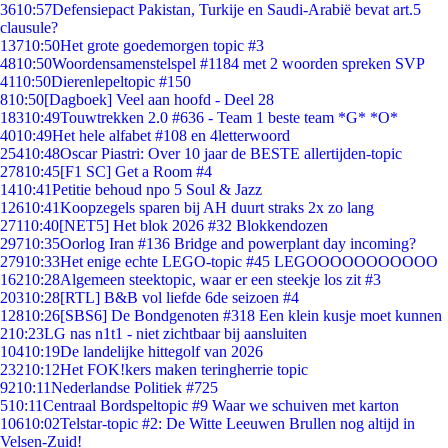
36
10:57
Defensiepact Pakistan, Turkije en Saudi-Arabië bevat art.5
clausule?
137
10:50
Het grote goedemorgen topic #3
48
10:50
Woordensamenstelspel #1184 met 2 woorden spreken SVP
41
10:50
Dierenlepeltopic #150
8
10:50
[Dagboek] Veel aan hoofd - Deel 28
183
10:49
Touwtrekken 2.0 #636 - Team 1 beste team *G* *O*
40
10:49
Het hele alfabet #108 en 4letterwoord
254
10:48
Oscar Piastri: Over 10 jaar de BESTE allertijden-topic
278
10:45
[F1 SC] Get a Room #4
14
10:41
Petitie behoud npo 5 Soul & Jazz
126
10:41
Koopzegels sparen bij AH duurt straks 2x zo lang
271
10:40
[NET5] Het blok 2026 #32 Blokkendozen
297
10:35
Oorlog Iran #136 Bridge and powerplant day incoming?
279
10:33
Het enige echte LEGO-topic #45 LEGOOOOOOOOOOO
162
10:28
Algemeen steektopic, waar er een steekje los zit #3
203
10:28
[RTL] B&B vol liefde 6de seizoen #4
128
10:26
[SBS6] De Bondgenoten #318 Een klein kusje moet kunnen
2
10:23
LG nas n1t1 - niet zichtbaar bij aansluiten
104
10:19
De landelijke hittegolf van 2026
232
10:12
Het FOK!kers maken teringherrie topic
92
10:11
Nederlandse Politiek #725
5
10:11
Centraal Bordspeltopic #9 Waar we schuiven met karton
106
10:02
Telstar-topic #2: De Witte Leeuwen Brullen nog altijd in
Velsen-Zuid!