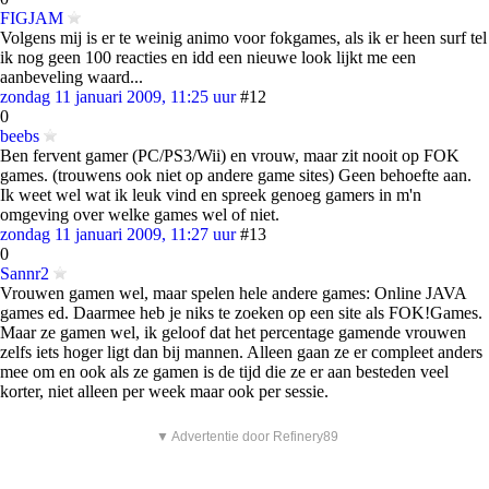
FIGJAM
Volgens mij is er te weinig animo voor fokgames, als ik er heen surf tel
ik nog geen 100 reacties en idd een nieuwe look lijkt me een
aanbeveling waard...
zondag 11 januari 2009, 11:25 uur
#12
0
beebs
Ben fervent gamer (PC/PS3/Wii) en vrouw, maar zit nooit op FOK
games. (trouwens ook niet op andere game sites) Geen behoefte aan.
Ik weet wel wat ik leuk vind en spreek genoeg gamers in m'n
omgeving over welke games wel of niet.
zondag 11 januari 2009, 11:27 uur
#13
0
Sannr2
Vrouwen gamen wel, maar spelen hele andere games: Online JAVA
games ed. Daarmee heb je niks te zoeken op een site als FOK!Games.
Maar ze gamen wel, ik geloof dat het percentage gamende vrouwen
zelfs iets hoger ligt dan bij mannen. Alleen gaan ze er compleet anders
mee om en ook als ze gamen is de tijd die ze er aan besteden veel
korter, niet alleen per week maar ook per sessie.
▼ Advertentie door Refinery89