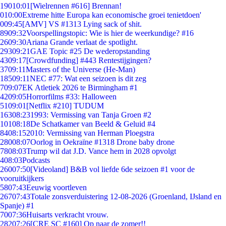
190
10:01
[Wielrennen #616] Brennan!
0
10:00
Extreme hitte Europa kan economische groei tenietdoen'
0
09:45
[AMV] VS #1313 Lying sack of shit.
89
09:32
Voorspellingstopic: Wie is hier de weerkundige? #16
26
09:30
Ariana Grande verlaat de spotlight.
293
09:21
GAE Topic #25 De wederopstanding
43
09:17
[Crowdfunding] #443 Rentestijgingen?
37
09:11
Masters of the Universe (He-Man)
185
09:11
NEC #77: Wat een seizoen is dit zeg
7
09:07
EK Atletiek 2026 te Birmingham #1
42
09:05
Horrorfilms #33: Halloween
51
09:01
[Netflix #210] TUDUM
163
08:23
1993: Vermissing van Tanja Groen #2
101
08:18
De Schatkamer van Beeld & Geluid #4
84
08:15
2010: Vermissing van Herman Ploegstra
280
08:07
Oorlog in Oekraïne #1318 Drone baby drone
78
08:03
Trump wil dat J.D. Vance hem in 2028 opvolgt
4
08:03
Podcasts
260
07:50
[Videoland] B&B vol liefde 6de seizoen #1 voor de
vooruitkijkers
58
07:43
Eeuwig voortleven
267
07:43
Totale zonsverduistering 12-08-2026 (Groenland, IJsland en
Spanje) #1
70
07:36
Huisarts verkracht vrouw.
282
07:26
[CRE SC #160] Op naar de zomer!!