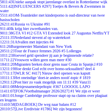
58
11:43
Unieke aanpak stopt jarenlange overlast in Rotterdamse wijk
51
11:42
[INFLUENCERS #297] Toetjes & Bevers & Zwemmen in
water
55
11:41
OM-Teamleider met kinderporno is oud-directeur van twee
basisscholen
262
11:41
Russia vs Ukraine #91
9
11:40
Ik krijg hier zweethanden van.
90
11:38
GTA VI #12 GTA VI Extended look 27 Augustus Netflix/YT
251
11:35
Nederland stevent af op watertekort
122
11:31
Afvallen met injecties #4
6
11:26
Burgemeester Mamdani van New York
205
11:23
Tour de France femmes 2026 #5 Lollergps
10
11:23
Hoeveel geld spendeer jij aan je beginnende relatie?
117
11:22
Vrouwen willen geen man meer #30
184
11:20
Migranten breken door grens naar Ceuta in Spanje,l #10
132
11:19
Hoe denkt God echt over homo-seksualiteit? deel 4
177
11:17
[WLR SC #417] Nieuw deel openen was kaputt
101
11:13
Het oneindige 'doet-ie anders nooit'-topic # 1819
129
11:12
Post hier zo vaak mogelijk om 11:11 #39 Vanz11
140
11:08
Meisjesnamenlepeltopic #367 LOOOOL LAPO
114
11:07
[FOK!Voetbalmanager 2026/2027] #1 We zijn er weer
146
11:01
Jonge Cambridge professor stapt op na claims over plagiaat
en leugens
114
10:58
[DAGBOEK] De weg naar balans #12
201
10:57
[Live Eredivisie #1786] We zijn begonnen!