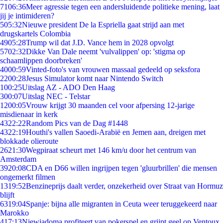
71
06:36
Meer agressie tegen een andersluidende politieke mening, laat
jij je intimideren?
5
05:32
Nieuwe president De la Espriella gaat strijd aan met
drugskartels Colombia
49
05:28
Trump wil dat J.D. Vance hem in 2028 opvolgt
57
02:32
Dikke Van Dale neemt 'vulvalippen' op: 'stigma op
schaamlippen doorbreken'
40
00:59
Vinted-foto's van vrouwen massaal gedeeld op seksfora
22
00:28
Jesus Simulator komt naar Nintendo Switch
1
00:25
Uitslag AZ - ADO Den Haag
3
00:07
Uitslag NEC - Telstar
12
00:05
Vrouw krijgt 30 maanden cel voor afpersing 12-jarige
misdienaar in kerk
43
22:22
Random Pics van de Dag #1448
43
22:19
Houthi's vallen Saoedi-Arabië en Jemen aan, dreigen met
blokkade olieroute
26
21:30
Wegpiraat scheurt met 146 km/u door het centrum van
Amsterdam
39
20:08
CDA en D66 willen ingrijpen tegen 'gluurbrillen' die mensen
ongemerkt filmen
13
19:52
Benzineprijs daalt verder, onzekerheid over Straat van Hormuz
blijft
63
19:04
Spanje: bijna alle migranten in Ceuta weer teruggekeerd naar
Marokko
4
17:13
Niewiadoma profiteert van pokerspel en grijpt geel op Ventoux