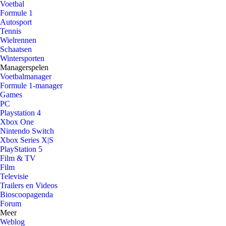
Voetbal
Formule 1
Autosport
Tennis
Wielrennen
Schaatsen
Wintersporten
Managerspelen
Voetbalmanager
Formule 1-manager
Games
PC
Playstation 4
Xbox One
Nintendo Switch
Xbox Series X|S
PlayStation 5
Film & TV
Film
Televisie
Trailers en Videos
Bioscoopagenda
Forum
Meer
Weblog