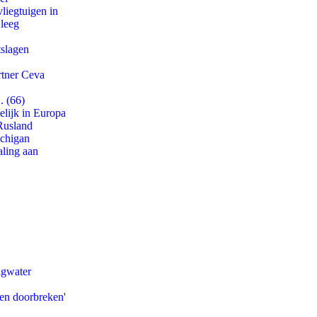
iegtuigen in
 leeg
tslagen
rtner Ceva
. (66)
lijk in Europa
Rusland
ichigan
aling aan
agwater
pen doorbreken'