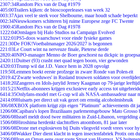
23
07:34
Random Pics van de Dag #1979
4
05:00
Trailers kijken: de bioscoopreleases van week 32
0
03:37
Ajax veel te sterk voor Shelbourne, maar houdt schade beperkt
0
02:34
Nieuwkomers schitteren bij ruime Europese zege FC Twente
19
00:45
Random Pics van de Dag #1978
12
22:04
Ontslagen bij Halo Studios na Campaign Evolved
13
22:01
PS5-doos waarschuwt voor einde fysieke games
2
21:30
De FOK!Voetbalmanager 2026/2027 is begonnen
2
21:03
Le Court wint na nerveuze finale, Pieterse derde
28
20:40
NPO-manager Menno de Boer geschorst na dickpic in groeps
24
20:11
Duitser (93) crasht met quad tegen boom, vier gewonden
43
20:03
Trump wil dat J.D. Vance hem in 2028 opvolgt
1
19:50
Lemmen boekt eerste profzege in zware Ronde van Polen-rit
20
19:42
'Zwarte weduwes' in Rusland trouwen soldaten voor overlijden
14
18:20
Zangeres en Idols-jurylid Jerney Kaagman op 79-jarige leeftij
10
15:21
Netflix-abonnees krijgen exclusieve early access tot uitgebreid
64
14:35
Onlyfans-model met G-cup wil als NASA-ambassadeur naar 
24
14:09
Huisarts per direct uit vak gezet om ernstig alcoholmisbruik
3
06/08
XBOX platform krijgt zijn eigen "Platinum" achievements dit ja
12
06/08
Capibara's lopen Braziliaans parlementsgebouw Mato Grosso 
58
06/08
Israël meldt dood twee militairen in Zuid-Libanon, vergeldin
15
06/08
Hiroshima herdenkt slachtoffers atoombom, 81 jaar later
19
06/08
Drone met explosieven bij Duits vliegveld voedt vrees voor hy
34
06/08
Wakker Dier dient klacht in tegen insectenfabriek Protix om 
22
06/08
Iran en Oman eens over route Straat van Hormuz, VS buitensp