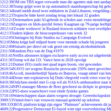
12
12:39
OM eist TBS tegen verwarde man die agenten stak met aardap
15
12:38
Trump grijpt weer in op automatisch staatsburgerschap bij geb
58
12:34
Israël meldt dood twee militairen in Zuid-Libanon, vergeldin
18
12:23
Tropische hitte keert zondag terug met lokaal 32 graden
15
12:21
Denemarken pakt AI-gebruik in scholen aan: extra mondeling
14
12:19
Zangeres en Idols-jurylid Jerney Kaagman op 79-jarige leeftij
20
12:14
'Zwarte weduwes' in Rusland trouwen soldaten voor overlijden
4
12:13
Trailers kijken: de bioscoopreleases van week 32
12
12:05
Ontslagen bij Halo Studios na Campaign Evolved
9
12:05
Meta krijgt half miljard boete voor mentale schade bij jongeren
24
12:00
Huisarts per direct uit vak gezet om ernstig alcoholmisbruik
23
11:50
Random Pics van de Dag #1979
10
11:41
Netflix-abonnees krijgen exclusieve early access tot uitgebreid
43
11:36
Trump wil dat J.D. Vance hem in 2028 opvolgt
24
11:21
Duitser (93) crasht met quad tegen boom, vier gewonden
26
10:54
NAVO zet wegens Russische provocatie 250% meer gevechtsvl
14
10:46
Accell, moederbedrijf Sparta en Batavus, vraagt uitstel van bet
19
10:44
Drone met explosieven bij Duits vliegveld voedt vrees voor hy
64
10:36
Onlyfans-model met G-cup wil als NASA-ambassadeur naar 
28
10:24
NPO-manager Menno de Boer geschorst na dickpic in groeps
13
10:22
PS5-doos waarschuwt voor einde fysieke games
57
10:16
Waterschappen slaan alarm wegens droogte: Gereedschapskist
39
09:53
Vinted-foto's van vrouwen massaal gedeeld op seksfora
3
09:33
XBOX platform krijgt zijn eigen "Platinum" achievements dit ja
46
09:22
Progressieve Democraat El-Sayed wint nipt voorverkiezing M