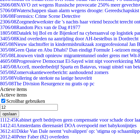
26
06/08
NAVO zet wegens Russische provocatie 250% meer gevechtsvl
57
06/08
Waterschappen slaan alarm wegens droogte: Gereedschapskist
1
06/08
Forensics: Crime Scene Detective
23
06/08
Zorgmedewerkster die 's nachts haar vriend bezocht terecht on
37
06/08
Random Pics van de Dag #1977
18
05/08
Datalek bij Bol en de Bijenkorf na cyberaanval op logistiek pa
34
05/08
Kind overleden na aanrijding door AH-bestelbus in Dordrecht
6
05/08
Nieuw slachtoffer in kindermisbruikzaak zorgprofessional Jan B
3
05/08
Geen Qatar en Abu Dhabi? Dan eindigt Formule 1-seizoen moge
5
05/08
Litouwen vindt opnieuw migrantentunnel onder grens met Wit-
46
05/08
Progressieve Democraat El-Sayed wint nipt voorverkiezing M
14
05/08
Accell, moederbedrijf Sparta en Batavus, vraagt uitstel van bet
5
05/08
Zomervakantieweerbericht: aanhoudend zomers
1
05/08
Vollering de sterkste na lastige heuvelrit
8
05/08
The Division Resurgence nu gratis op pc
Actieve items
Actieve items
Scrollbar gebruiken
opslaan
11
12:45
Kabinet geeft bedrijven geen compensatie voor schade door la
14
12:41
Amsterdams dierenasiel DOA overspoeld met babykonijntjes
36
12:41
Dikke Van Dale neemt 'vulvalippen' op: 'stigma op schaamlip
20
12:40
Peter Faber (82) overleden