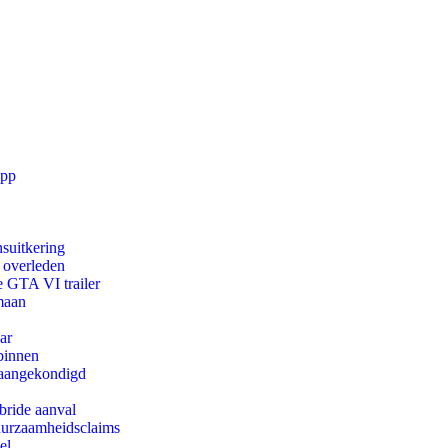
app
suitkering
d overleden
e GTA VI trailer
maan
ar
binnen
g aangekondigd
bride aanval
duurzaamheidsclaims
el