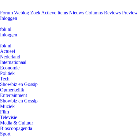
Forum
Weblog
Zoek
Actieve Items
Nieuws
Columns
Reviews
Previe
Inloggen
fok.nl
Inloggen
fok.nl
Actueel
Nederland
Internationaal
Economie
Politiek
Tech
Showbiz en Gossip
Opmerkelijk
Entertainment
Showbiz en Gossip
Muziek
Film
Televisie
Media & Cultuur
Bioscoopagenda
Sport