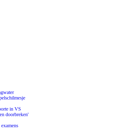
agwater
pelschilmesje
oorte in VS
pen doorbreken'
e examens