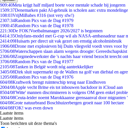
9
09:40
Meta krijgt half miljard boete voor mentale schade bij jongeren
15
09:37
Denemarken pakt AI-gebruik in scholen aan: extra mondeling
1
08:03
VrijMiBabes #316 (not very sfw!)
23
07:34
Random Pics van de Dag #1979
19
00:45
Random Pics van de Dag #1978
2
21:30
De FOK!Voetbalmanager 2026/2027 is begonnen
64
14:35
Onlyfans-model met G-cup wil als NASA-ambassadeur naar 
24
14:09
Huisarts per direct uit vak gezet om ernstig alcoholmisbruik
19
06/08
Drone met explosieven bij Duits vliegveld voedt vrees voor hy
57
06/08
Waterschappen slaan alarm wegens droogte: Gereedschapskist
23
06/08
Zorgmedewerkster die 's nachts haar vriend bezocht terecht on
37
06/08
Random Pics van de Dag #1977
21
05/08
Tanken in België wordt nóg aantrekkelijker
34
05/08
Dirk sluit supermarkt op de Wallen na golf van diefstal en agre
12
05/08
Random Pics van de Dag #1976
6
04/08
Kraftwerk brengt ruimteschip terug naar Eindhoven
20
04/08
Apple vecht Britse eis tot inbouwen backdoor in iCloud aan
85
04/08
'Witte' mannen discrimineren is volgens OM geen enkel probl
30
04/08
Ceuta-leider noemt Marokkaanse grensaanval door migranten 
6
04/08
Grote natuurbrand Boschhuizerbergen groeit naar 100 hectare
6
04/08
FOK! was even down
Laatste items
Laatste items
Toon berichten uit deze thema's