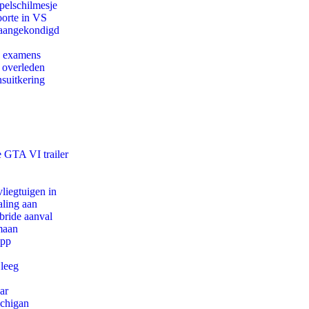
pelschilmesje
oorte in VS
g aangekondigd
e examens
d overleden
suitkering
e GTA VI trailer
iegtuigen in
aling aan
bride aanval
maan
app
 leeg
ar
ichigan