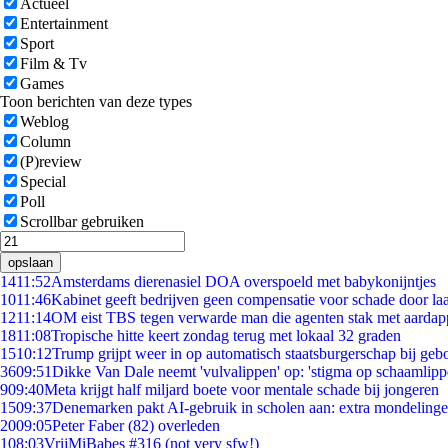
Actueel
Entertainment
Sport
Film & Tv
Games
Toon berichten van deze types
Weblog
Column
(P)review
Special
Poll
Scrollbar gebruiken
opslaan
14
11:52
Amsterdams dierenasiel DOA overspoeld met babykonijntjes
10
11:46
Kabinet geeft bedrijven geen compensatie voor schade door la
12
11:14
OM eist TBS tegen verwarde man die agenten stak met aardap
18
11:08
Tropische hitte keert zondag terug met lokaal 32 graden
15
10:12
Trump grijpt weer in op automatisch staatsburgerschap bij geb
36
09:51
Dikke Van Dale neemt 'vulvalippen' op: 'stigma op schaamlip
9
09:40
Meta krijgt half miljard boete voor mentale schade bij jongeren
15
09:37
Denemarken pakt AI-gebruik in scholen aan: extra mondeling
20
09:05
Peter Faber (82) overleden
1
08:03
VrijMiBabes #316 (not very sfw!)