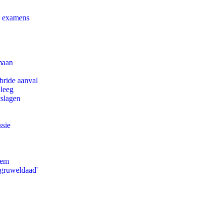
e examens
maan
bride aanval
 leeg
tslagen
ssie
eem
'gruweldaad'