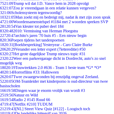
75
21:09
Trump wil dat J.D. Vance hem in 2028 opvolgt
63
21:07
Zou je vreemdgaan in een relatie kunnen vergeven?
3
21:06
Scholensysteem tegenwoordig?
103
21:05
Man zoekt mij en bedreigt mij, nadat ik met zijn zoon sprak
47
21:00
Woordensamenstelspel #1184 met 2 woorden spreken SVP
281
20:54
Van kleuter tot puber deel 184
83
20:48
2010: Vermissing van Herman Ploegstra
227
20:47
archito's jaren '70 huis #5 - Een nieuw begin
8
20:36
Poepen tijdens het tandenpoetsen
18
20:31
[Boekbespreking] Yesteryear - Caro Claire Burke
206
20:29
Verander een letter expert (7lettereditie) #50
63
20:27
Het grote dagelijkse Trump nieuws topic #31
23
20:22
Weer een parkeergarage dicht in Dordrecht, auto's zo snel
mogelijk weg
180
20:19
Touwtrekken 2.0 #636 - Team 1 beste team *G* *O*
40
20:14
Horrorfilms #33: Halloween
26
20:07
Twee zwaargewonden bij eenzijdig ongeval Zeeland.
52
20:05
OM-Teamleider met kinderporno is oud-directeur van twee
basisscholen
166
19:58
Dingen waar je enorm vrolijk van wordt #3
25
19:56
Natuur en Wild
16
19:54
Radio 2 #145 Ruud 66
47
19:47
[Netflix #210] TUDUM
212
19:43
[NL] Street View Quiz [#122] - Loogisch toch
101
19:43
De landelijke hittegolf van 2026