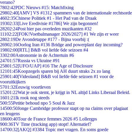
verano?
78
02:42
PDC Nieuws #15: Matchfixing
298
02:40
[AMV] VS #1312 spammers van de internationale rechtsorde
46
02:35
Chinese Politiek #1 - Het Pad van de Draak
193
02:33
[Live Eredivisie #1786] We zijn begonnen!
282
02:24
Post hier pas overleden muzikanten #32
111
02:22
[FOK!Voetbalmanager 2026/2027] #1 We zijn er weer
28
02:19
De Avondetappe #177 - Bijna voorbij :(
269
02:16
Oorlog Iran #136 Bridge and powerplant day incoming?
198
02:00
[RTL] B&B vol liefde 6de seizoen #4
33
02:00
Astronomie in de Achtertuin #6
247
01:57
Russia vs Ukraine #91
258
01:52
[UFO/UAP] #16 The Age of Disclosure
121
01:45
Koopzegels sparen bij AH duurt straks 2x zo lang
259
01:40
[Videoland] B&B vol liefde 6de seizoen #1 voor de
vooruitkijkers
57
01:32
Eeuwig voortleven
152
01:22
Wat je ook stemt, je krijgt in NL altijd Links Liberaal Beleid.
16
01:21
Ik rook nog steeds
5
00:55
Petitie behoud npo 5 Soul & Jazz
145
00:50
Jonge Cambridge professor stapt op na claims over plagiaat
en leugens
186
00:40
Tour de France femmes 2026 #5 Lollergps
9
00:36
TV Time (tracking app) stopt! Alternatief?
147
00:32
[AKQ] #3384 Topic met vragen. En soms goede