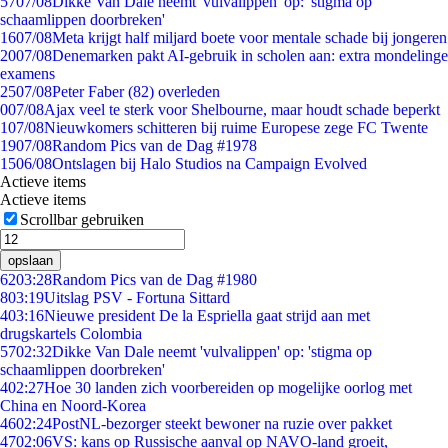
57
07/08
Dikke Van Dale neemt 'vulvalippen' op: 'stigma op
schaamlippen doorbreken'
16
07/08
Meta krijgt half miljard boete voor mentale schade bij jongeren
20
07/08
Denemarken pakt AI-gebruik in scholen aan: extra mondelinge
examens
25
07/08
Peter Faber (82) overleden
0
07/08
Ajax veel te sterk voor Shelbourne, maar houdt schade beperkt
1
07/08
Nieuwkomers schitteren bij ruime Europese zege FC Twente
19
07/08
Random Pics van de Dag #1978
15
06/08
Ontslagen bij Halo Studios na Campaign Evolved
Actieve items
Actieve items
Scrollbar gebruiken
opslaan
62
03:28
Random Pics van de Dag #1980
8
03:19
Uitslag PSV - Fortuna Sittard
4
03:16
Nieuwe president De la Espriella gaat strijd aan met
drugskartels Colombia
57
02:32
Dikke Van Dale neemt 'vulvalippen' op: 'stigma op
schaamlippen doorbreken'
4
02:27
Hoe 30 landen zich voorbereiden op mogelijke oorlog met
China en Noord-Korea
46
02:24
PostNL-bezorger steekt bewoner na ruzie over pakket
47
02:06
VS: kans op Russische aanval op NAVO-land groeit,