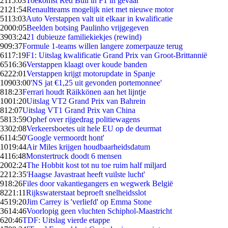
21
15:03
Toekomst Red Bull in F1 in gevaar
21
21:54
Renaultteams mogelijk niet met nieuwe motor
51
13:03
Auto Verstappen valt uit elkaar in kwalificatie
20
00:05
Beelden botsing Paulinho vrijgegeven
39
03:24
21 dubieuze familiekiekjes (rewind)
9
09:37
Formule 1-teams willen langere zomerpauze terug
61
17:19
F1: Uitslag kwalificatie Grand Prix van Groot-Brittannië
65
16:36
Verstappen klaagt over koude banden
62
22:01
Verstappen krijgt motorupdate in Spanje
109
03:00
'NS jat €1,25 uit gevonden portemonnee'
8
18:23
Ferrari houdt Räikkönen aan het lijntje
10
01:20
Uitslag VT2 Grand Prix van Bahrein
8
12:07
Uitslag VT1 Grand Prix van China
58
13:59
Ophef over rijgedrag politiewagens
33
02:08
Verkeersboetes uit hele EU op de deurmat
61
14:50
'Google vermoordt hont'
10
19:44
Air Miles krijgen houdbaarheidsdatum
41
16:48
Monstertruck doodt 6 mensen
20
02:24
The Hobbit kost tot nu toe ruim half miljard
22
12:35
'Haagse Javastraat heeft vuilste lucht'
9
18:26
Files door vakantiegangers en wegwerk België
82
21:11
Rijkswaterstaat beproeft snelheidsslot
45
19:20
Jim Carrey is 'verliefd' op Emma Stone
36
14:46
Voorlopig geen vluchten Schiphol-Maastricht
6
20:46
TDF: Uitslag vierde etappe