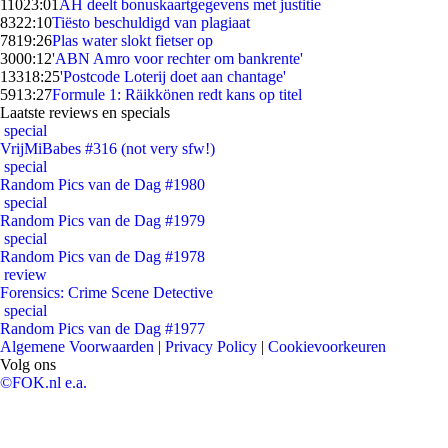
110
23:01
AH deelt bonuskaartgegevens met justitie
83
22:10
Tiësto beschuldigd van plagiaat
78
19:26
Plas water slokt fietser op
30
00:12
'ABN Amro voor rechter om bankrente'
133
18:25
'Postcode Loterij doet aan chantage'
59
13:27
Formule 1: Räikkönen redt kans op titel
Laatste reviews en specials
special
VrijMiBabes #316 (not very sfw!)
special
Random Pics van de Dag #1980
special
Random Pics van de Dag #1979
special
Random Pics van de Dag #1978
review
Forensics: Crime Scene Detective
special
Random Pics van de Dag #1977
Algemene Voorwaarden
|
Privacy Policy
|
Cookievoorkeuren
Volg ons
©FOK.nl e.a.