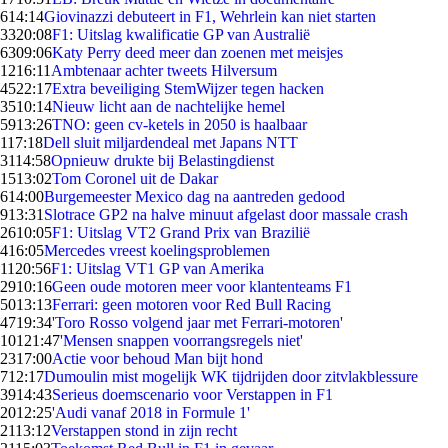
6
14:14
Giovinazzi debuteert in F1, Wehrlein kan niet starten
33
20:08
F1: Uitslag kwalificatie GP van Australië
63
09:06
Katy Perry deed meer dan zoenen met meisjes
12
16:11
Ambtenaar achter tweets Hilversum
45
22:17
Extra beveiliging StemWijzer tegen hacken
35
10:14
Nieuw licht aan de nachtelijke hemel
59
13:26
TNO: geen cv-ketels in 2050 is haalbaar
1
17:18
Dell sluit miljardendeal met Japans NTT
31
14:58
Opnieuw drukte bij Belastingdienst
15
13:02
Tom Coronel uit de Dakar
6
14:00
Burgemeester Mexico dag na aantreden gedood
9
13:31
Slotrace GP2 na halve minuut afgelast door massale crash
26
10:05
F1: Uitslag VT2 Grand Prix van Brazilië
4
16:05
Mercedes vreest koelingsproblemen
11
20:56
F1: Uitslag VT1 GP van Amerika
29
10:16
Geen oude motoren meer voor klantenteams F1
50
13:13
Ferrari: geen motoren voor Red Bull Racing
47
19:34
'Toro Rosso volgend jaar met Ferrari-motoren'
101
21:47
'Mensen snappen voorrangsregels niet'
23
17:00
Actie voor behoud Man bijt hond
7
12:17
Dumoulin mist mogelijk WK tijdrijden door zitvlakblessure
39
14:43
Serieus doemscenario voor Verstappen in F1
20
12:25
'Audi vanaf 2018 in Formule 1'
21
13:12
Verstappen stond in zijn recht