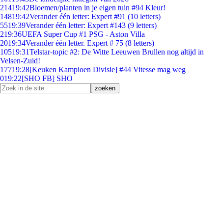
214
19:42
Bloemen/planten in je eigen tuin #94 Kleur!
148
19:42
Verander één letter: Expert #91 (10 letters)
55
19:39
Verander één letter: Expert #143 (9 letters)
2
19:36
UEFA Super Cup #1 PSG - Aston Villa
20
19:34
Verander één letter. Expert # 75 (8 letters)
105
19:31
Telstar-topic #2: De Witte Leeuwen Brullen nog altijd in
Velsen-Zuid!
177
19:28
[Keuken Kampioen Divisie] #44 Vitesse mag weg
0
19:22
[SHO FB] SHO