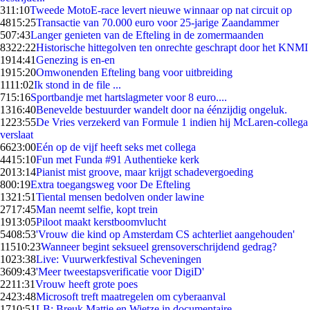
3
11:10
Tweede MotoE-race levert nieuwe winnaar op nat circuit op
48
15:25
Transactie van 70.000 euro voor 25-jarige Zaandammer
5
07:43
Langer genieten van de Efteling in de zomermaanden
83
22:22
Historische hittegolven ten onrechte geschrapt door het KNMI
19
14:41
Genezing is en-en
19
15:20
Omwonenden Efteling bang voor uitbreiding
11
11:02
Ik stond in de file ...
7
15:16
Sportbandje met hartslagmeter voor 8 euro....
13
16:40
Benevelde bestuurder wandelt door na éénzijdig ongeluk.
12
23:55
De Vries verzekerd van Formule 1 indien hij McLaren-collega
verslaat
66
23:00
Eén op de vijf heeft seks met collega
44
15:10
Fun met Funda #91 Authentieke kerk
20
13:14
Pianist mist groove, maar krijgt schadevergoeding
8
00:19
Extra toegangsweg voor De Efteling
13
21:51
Tiental mensen bedolven onder lawine
27
17:45
Man neemt selfie, kopt trein
19
13:05
Piloot maakt kerstboomvlucht
54
08:53
'Vrouw die kind op Amsterdam CS achterliet aangehouden'
115
10:23
Wanneer begint seksueel grensoverschrijdend gedrag?
10
23:38
Live: Vuurwerkfestival Scheveningen
36
09:43
'Meer tweestapsverificatie voor DigiD'
22
11:31
Vrouw heeft grote poes
24
23:48
Microsoft treft maatregelen om cyberaanval
17
10:51
LB: Breuk Mattie en Wietze in documentaire