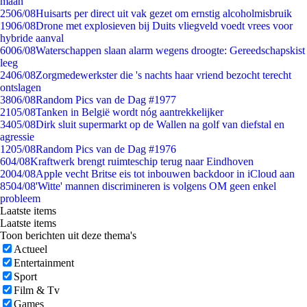
maan
25
06/08
Huisarts per direct uit vak gezet om ernstig alcoholmisbruik
19
06/08
Drone met explosieven bij Duits vliegveld voedt vrees voor
hybride aanval
60
06/08
Waterschappen slaan alarm wegens droogte: Gereedschapskist
leeg
24
06/08
Zorgmedewerkster die 's nachts haar vriend bezocht terecht
ontslagen
38
06/08
Random Pics van de Dag #1977
21
05/08
Tanken in België wordt nóg aantrekkelijker
34
05/08
Dirk sluit supermarkt op de Wallen na golf van diefstal en
agressie
12
05/08
Random Pics van de Dag #1976
6
04/08
Kraftwerk brengt ruimteschip terug naar Eindhoven
20
04/08
Apple vecht Britse eis tot inbouwen backdoor in iCloud aan
85
04/08
'Witte' mannen discrimineren is volgens OM geen enkel
probleem
Laatste items
Laatste items
Toon berichten uit deze thema's
Actueel
Entertainment
Sport
Film & Tv
Games