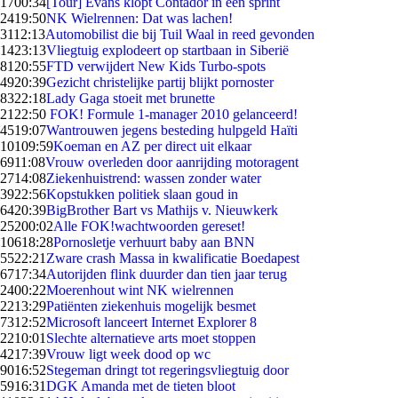
17
00:34
[Tour] Evans klopt Contador in een sprint
24
19:50
NK Wielrennen: Dat was lachen!
31
12:13
Automobilist die bij Tuil Waal in reed gevonden
14
23:13
Vliegtuig explodeert op startbaan in Siberië
81
20:55
FTD verwijdert New Kids Turbo-spots
49
20:39
Gezicht christelijke partij blijkt pornoster
83
22:18
Lady Gaga stoeit met brunette
21
22:50
FOK! Formule 1-manager 2010 gelanceerd!
45
19:07
Wantrouwen jegens besteding hulpgeld Haïti
101
09:59
Koeman en AZ per direct uit elkaar
69
11:08
Vrouw overleden door aanrijding motoragent
27
14:08
Ziekenhuistrend: wassen zonder water
39
22:56
Kopstukken politiek slaan goud in
64
20:39
BigBrother Bart vs Mathijs v. Nieuwkerk
252
00:02
Alle FOK!wachtwoorden gereset!
106
18:28
Pornosletje verhuurt baby aan BNN
55
22:21
Zware crash Massa in kwalificatie Boedapest
67
17:34
Autorijden flink duurder dan tien jaar terug
24
00:22
Moerenhout wint NK wielrennen
22
13:29
Patiënten ziekenhuis mogelijk besmet
73
12:52
Microsoft lanceert Internet Explorer 8
22
10:01
Slechte alternatieve arts moet stoppen
42
17:39
Vrouw ligt week dood op wc
90
16:52
Stegeman dringt tot regeringsvliegtuig door
59
16:31
DGK Amanda met de tieten bloot