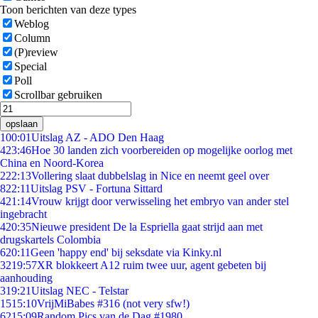
Toon berichten van deze types
Weblog
Column
(P)review
Special
Poll
Scrollbar gebruiken
opslaan
1
00:01
Uitslag AZ - ADO Den Haag
4
23:46
Hoe 30 landen zich voorbereiden op mogelijke oorlog met
China en Noord-Korea
2
22:13
Vollering slaat dubbelslag in Nice en neemt geel over
8
22:11
Uitslag PSV - Fortuna Sittard
4
21:14
Vrouw krijgt door verwisseling het embryo van ander stel
ingebracht
4
20:35
Nieuwe president De la Espriella gaat strijd aan met
drugskartels Colombia
6
20:11
Geen 'happy end' bij seksdate via Kinky.nl
32
19:57
XR blokkeert A12 ruim twee uur, agent gebeten bij
aanhouding
3
19:21
Uitslag NEC - Telstar
15
15:10
VrijMiBabes #316 (not very sfw!)
62
15:09
Random Pics van de Dag #1980