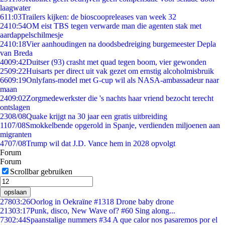
laagwater
6
11:03
Trailers kijken: de bioscoopreleases van week 32
24
10:54
OM eist TBS tegen verwarde man die agenten stak met
aardappelschilmesje
24
10:18
Vier aanhoudingen na doodsbedreiging burgemeester Depla
van Breda
40
09:42
Duitser (93) crasht met quad tegen boom, vier gewonden
25
09:22
Huisarts per direct uit vak gezet om ernstig alcoholmisbruik
66
09:19
Onlyfans-model met G-cup wil als NASA-ambassadeur naar
maan
24
09:02
Zorgmedewerkster die 's nachts haar vriend bezocht terecht
ontslagen
23
08/08
Quake krijgt na 30 jaar een gratis uitbreiding
11
07/08
Smokkelbende opgerold in Spanje, verdienden miljoenen aan
migranten
47
07/08
Trump wil dat J.D. Vance hem in 2028 opvolgt
Forum
Forum
Scrollbar gebruiken
opslaan
278
03:26
Oorlog in Oekraïne #1318 Drone baby drone
213
03:17
Punk, disco, New Wave of? #60 Sing along...
73
02:44
Spaanstalige nummers #34 A que calor nos pasaremos por el