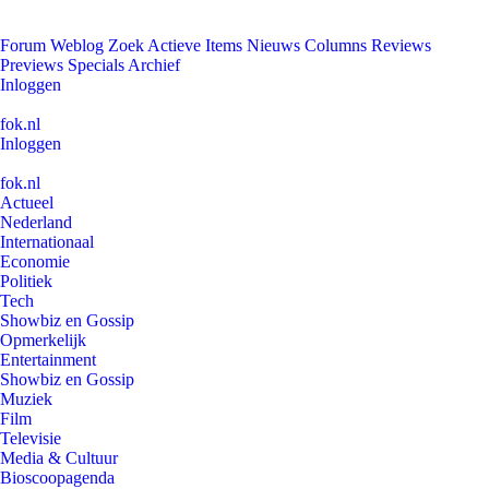
Forum
Weblog
Zoek
Actieve Items
Nieuws
Columns
Reviews
Previews
Specials
Archief
Inloggen
fok.nl
Inloggen
fok.nl
Actueel
Nederland
Internationaal
Economie
Politiek
Tech
Showbiz en Gossip
Opmerkelijk
Entertainment
Showbiz en Gossip
Muziek
Film
Televisie
Media & Cultuur
Bioscoopagenda