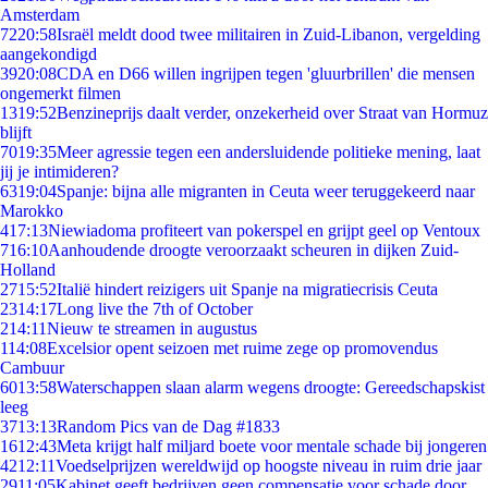
Amsterdam
72
20:58
Israël meldt dood twee militairen in Zuid-Libanon, vergelding
aangekondigd
39
20:08
CDA en D66 willen ingrijpen tegen 'gluurbrillen' die mensen
ongemerkt filmen
13
19:52
Benzineprijs daalt verder, onzekerheid over Straat van Hormuz
blijft
70
19:35
Meer agressie tegen een andersluidende politieke mening, laat
jij je intimideren?
63
19:04
Spanje: bijna alle migranten in Ceuta weer teruggekeerd naar
Marokko
4
17:13
Niewiadoma profiteert van pokerspel en grijpt geel op Ventoux
7
16:10
Aanhoudende droogte veroorzaakt scheuren in dijken Zuid-
Holland
27
15:52
Italië hindert reizigers uit Spanje na migratiecrisis Ceuta
23
14:17
Long live the 7th of October
2
14:11
Nieuw te streamen in augustus
1
14:08
Excelsior opent seizoen met ruime zege op promovendus
Cambuur
60
13:58
Waterschappen slaan alarm wegens droogte: Gereedschapskist
leeg
37
13:13
Random Pics van de Dag #1833
16
12:43
Meta krijgt half miljard boete voor mentale schade bij jongeren
42
12:11
Voedselprijzen wereldwijd op hoogste niveau in ruim drie jaar
29
11:05
Kabinet geeft bedrijven geen compensatie voor schade door