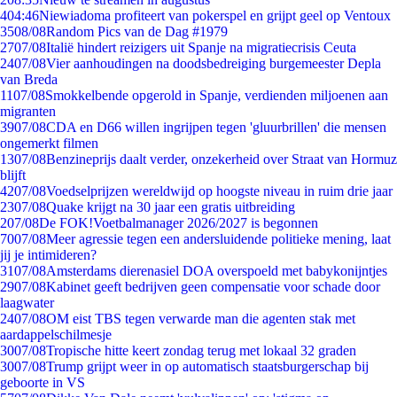
4
04:46
Niewiadoma profiteert van pokerspel en grijpt geel op Ventoux
35
08/08
Random Pics van de Dag #1979
27
07/08
Italië hindert reizigers uit Spanje na migratiecrisis Ceuta
24
07/08
Vier aanhoudingen na doodsbedreiging burgemeester Depla
van Breda
11
07/08
Smokkelbende opgerold in Spanje, verdienden miljoenen aan
migranten
39
07/08
CDA en D66 willen ingrijpen tegen 'gluurbrillen' die mensen
ongemerkt filmen
13
07/08
Benzineprijs daalt verder, onzekerheid over Straat van Hormuz
blijft
42
07/08
Voedselprijzen wereldwijd op hoogste niveau in ruim drie jaar
23
07/08
Quake krijgt na 30 jaar een gratis uitbreiding
2
07/08
De FOK!Voetbalmanager 2026/2027 is begonnen
70
07/08
Meer agressie tegen een andersluidende politieke mening, laat
jij je intimideren?
31
07/08
Amsterdams dierenasiel DOA overspoeld met babykonijntjes
29
07/08
Kabinet geeft bedrijven geen compensatie voor schade door
laagwater
24
07/08
OM eist TBS tegen verwarde man die agenten stak met
aardappelschilmesje
30
07/08
Tropische hitte keert zondag terug met lokaal 32 graden
30
07/08
Trump grijpt weer in op automatisch staatsburgerschap bij
geboorte in VS