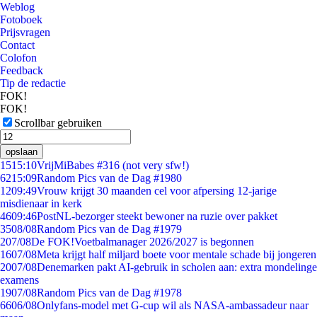
Weblog
Fotoboek
Prijsvragen
Contact
Colofon
Feedback
Tip de redactie
FOK!
FOK!
Scrollbar gebruiken
opslaan
15
15:10
VrijMiBabes #316 (not very sfw!)
62
15:09
Random Pics van de Dag #1980
12
09:49
Vrouw krijgt 30 maanden cel voor afpersing 12-jarige
misdienaar in kerk
46
09:46
PostNL-bezorger steekt bewoner na ruzie over pakket
35
08/08
Random Pics van de Dag #1979
2
07/08
De FOK!Voetbalmanager 2026/2027 is begonnen
16
07/08
Meta krijgt half miljard boete voor mentale schade bij jongeren
20
07/08
Denemarken pakt AI-gebruik in scholen aan: extra mondelinge
examens
19
07/08
Random Pics van de Dag #1978
66
06/08
Onlyfans-model met G-cup wil als NASA-ambassadeur naar