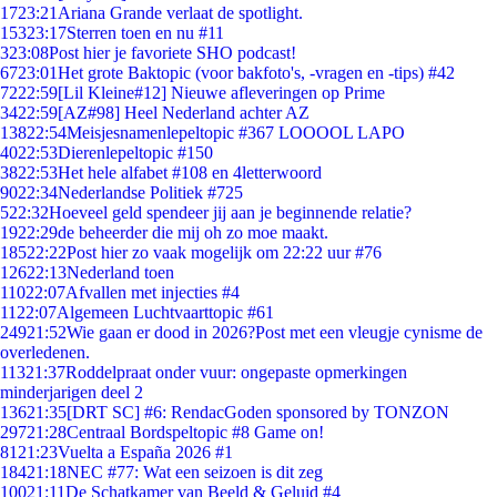
17
23:21
Ariana Grande verlaat de spotlight.
153
23:17
Sterren toen en nu #11
3
23:08
Post hier je favoriete SHO podcast!
67
23:01
Het grote Baktopic (voor bakfoto's, -vragen en -tips) #42
72
22:59
[Lil Kleine#12] Nieuwe afleveringen op Prime
34
22:59
[AZ#98] Heel Nederland achter AZ
138
22:54
Meisjesnamenlepeltopic #367 LOOOOL LAPO
40
22:53
Dierenlepeltopic #150
38
22:53
Het hele alfabet #108 en 4letterwoord
90
22:34
Nederlandse Politiek #725
5
22:32
Hoeveel geld spendeer jij aan je beginnende relatie?
19
22:29
de beheerder die mij oh zo moe maakt.
185
22:22
Post hier zo vaak mogelijk om 22:22 uur #76
126
22:13
Nederland toen
110
22:07
Afvallen met injecties #4
11
22:07
Algemeen Luchtvaarttopic #61
249
21:52
Wie gaan er dood in 2026?Post met een vleugje cynisme de
overledenen.
113
21:37
Roddelpraat onder vuur: ongepaste opmerkingen
minderjarigen deel 2
136
21:35
[DRT SC] #6: RendacGoden sponsored by TONZON
297
21:28
Centraal Bordspeltopic #8 Game on!
81
21:23
Vuelta a España 2026 #1
184
21:18
NEC #77: Wat een seizoen is dit zeg
100
21:11
De Schatkamer van Beeld & Geluid #4