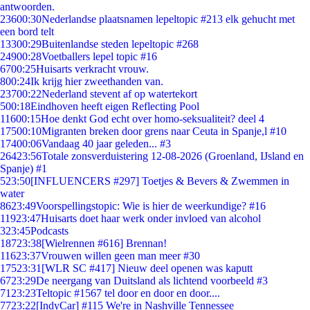
antwoorden.
236
00:30
Nederlandse plaatsnamen lepeltopic #213 elk gehucht met
een bord telt
133
00:29
Buitenlandse steden lepeltopic #268
249
00:28
Voetballers lepel topic #16
67
00:25
Huisarts verkracht vrouw.
8
00:24
Ik krijg hier zweethanden van.
237
00:22
Nederland stevent af op watertekort
5
00:18
Eindhoven heeft eigen Reflecting Pool
116
00:15
Hoe denkt God echt over homo-seksualiteit? deel 4
175
00:10
Migranten breken door grens naar Ceuta in Spanje,l #10
174
00:06
Vandaag 40 jaar geleden... #3
264
23:56
Totale zonsverduistering 12-08-2026 (Groenland, IJsland en
Spanje) #1
5
23:50
[INFLUENCERS #297] Toetjes & Bevers & Zwemmen in
water
86
23:49
Voorspellingstopic: Wie is hier de weerkundige? #16
119
23:47
Huisarts doet haar werk onder invloed van alcohol
3
23:45
Podcasts
187
23:38
[Wielrennen #616] Brennan!
116
23:37
Vrouwen willen geen man meer #30
175
23:31
[WLR SC #417] Nieuw deel openen was kaputt
67
23:29
De neergang van Duitsland als lichtend voorbeeld #3
71
23:23
Teltopic #1567 tel door en door en door....
77
23:22
[IndyCar] #115 We're in Nashville Tennessee