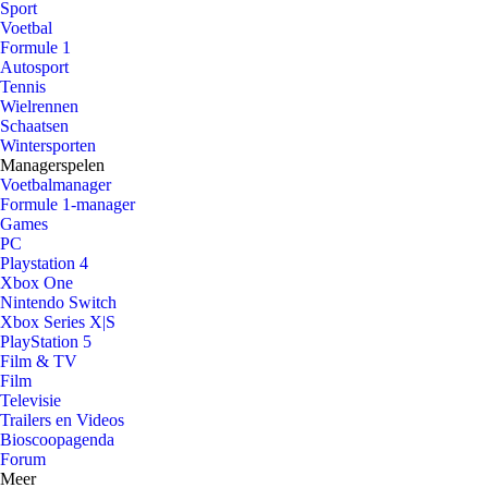
Sport
Voetbal
Formule 1
Autosport
Tennis
Wielrennen
Schaatsen
Wintersporten
Managerspelen
Voetbalmanager
Formule 1-manager
Games
PC
Playstation 4
Xbox One
Nintendo Switch
Xbox Series X|S
PlayStation 5
Film & TV
Film
Televisie
Trailers en Videos
Bioscoopagenda
Forum
Meer