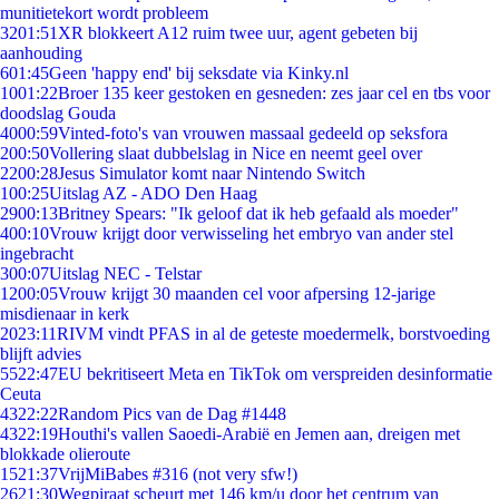
munitietekort wordt probleem
32
01:51
XR blokkeert A12 ruim twee uur, agent gebeten bij
aanhouding
6
01:45
Geen 'happy end' bij seksdate via Kinky.nl
10
01:22
Broer 135 keer gestoken en gesneden: zes jaar cel en tbs voor
doodslag Gouda
40
00:59
Vinted-foto's van vrouwen massaal gedeeld op seksfora
2
00:50
Vollering slaat dubbelslag in Nice en neemt geel over
22
00:28
Jesus Simulator komt naar Nintendo Switch
1
00:25
Uitslag AZ - ADO Den Haag
29
00:13
Britney Spears: "Ik geloof dat ik heb gefaald als moeder"
4
00:10
Vrouw krijgt door verwisseling het embryo van ander stel
ingebracht
3
00:07
Uitslag NEC - Telstar
12
00:05
Vrouw krijgt 30 maanden cel voor afpersing 12-jarige
misdienaar in kerk
20
23:11
RIVM vindt PFAS in al de geteste moedermelk, borstvoeding
blijft advies
55
22:47
EU bekritiseert Meta en TikTok om verspreiden desinformatie
Ceuta
43
22:22
Random Pics van de Dag #1448
43
22:19
Houthi's vallen Saoedi-Arabië en Jemen aan, dreigen met
blokkade olieroute
15
21:37
VrijMiBabes #316 (not very sfw!)
26
21:30
Wegpiraat scheurt met 146 km/u door het centrum van