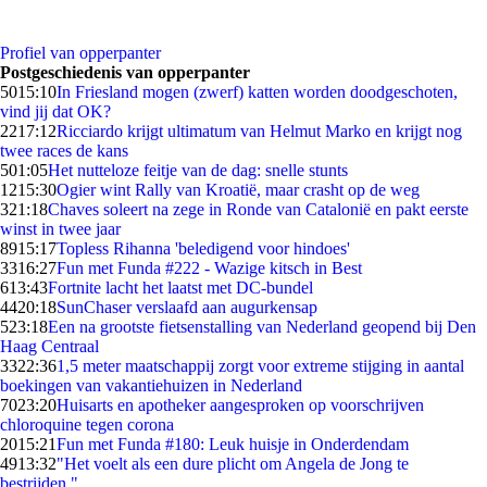
Profiel van opperpanter
Postgeschiedenis van opperpanter
50
15:10
In Friesland mogen (zwerf) katten worden doodgeschoten,
vind jij dat OK?
22
17:12
Ricciardo krijgt ultimatum van Helmut Marko en krijgt nog
twee races de kans
5
01:05
Het nutteloze feitje van de dag: snelle stunts
12
15:30
Ogier wint Rally van Kroatië, maar crasht op de weg
3
21:18
Chaves soleert na zege in Ronde van Catalonië en pakt eerste
winst in twee jaar
89
15:17
Topless Rihanna 'beledigend voor hindoes'
33
16:27
Fun met Funda #222 - Wazige kitsch in Best
6
13:43
Fortnite lacht het laatst met DC-bundel
44
20:18
SunChaser verslaafd aan augurkensap
5
23:18
Een na grootste fietsenstalling van Nederland geopend bij Den
Haag Centraal
33
22:36
1,5 meter maatschappij zorgt voor extreme stijging in aantal
boekingen van vakantiehuizen in Nederland
70
23:20
Huisarts en apotheker aangesproken op voorschrijven
chloroquine tegen corona
20
15:21
Fun met Funda #180: Leuk huisje in Onderdendam
49
13:32
"Het voelt als een dure plicht om Angela de Jong te
bestrijden."