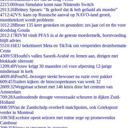
22
15:00
Jesus Simulator komt naar Nintendo Switch
29
13:26
Britney Spears: "Ik geloof dat ik heb gefaald als moeder"
47
12:42
VS: kans op Russische aanval op NAVO-land groeit,
munitietekort wordt probleem
10
12:28
Broer 135 keer gestoken en gesneden: zes jaar cel en tbs voor
doodslag Gouda
20
12:17
RIVM vindt PFAS in al de geteste moedermelk, borstvoeding
blijft advies
55
10:16
EU bekritiseert Meta en TikTok om verspreiden desinformatie
Ceuta
43
09:53
Houthi's vallen Saoedi-Arabië en Jemen aan, dreigen met
blokkade olieroute
12
09:49
Vrouw krijgt 30 maanden cel voor afpersing 12-jarige
misdienaar in kerk
46
09:46
PostNL-bezorger steekt bewoner na ruzie over pakket
6
09:45
Trailers kijken: de bioscoopreleases van week 32
26
09:32
Wegpiraat scheurt met 146 km/u door het centrum van
Amsterdam
7
09:28
Aanhoudende droogte veroorzaakt scheuren in dijken Zuid-
Holland
0
08:59
Van de Zandschulp overleeft matchpoints, ook Griekspoor
verder in Montreal
1
08:56
Excelsior opent seizoen met ruime zege op promovendus
Cambuur
2
08:35
Nieuw te streamen in augustus