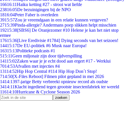
166
16:11
Haiku ketting #27 - strooi wat liefde
238
16:05
De bezuinigingen bij de NPO
18
16:04
Peter Faber is overleden
39
15:57
Zou je vreemdgaan in een relatie kunnen vergeven?
27
15:39
Pinda-allergie? Andermans poep slikken helpt misschien
192
15:38
[SBS6] De Oranjezomer #10 Helene je kan het niet stop
ermee
176
15:36
[Live Eredivisie #1784] Dying seconds van het seizoen!
144
15:17
De EU-politiek #6 Musk naar Europa!
163
15:13
Politieke podcasts #1
5
15:11
Geen miljonair zijn door tijdverspilling
141
15:02
Zaken waar je je echt dood aan ergert #17 - Werklui
70
14:53
Afvallen met injecties #4
131
14:52
Hip Hop Central #114 Hip Hop Don´t Stop!
7
14:50
[X-Files Reboot] Filmen pilot gepland in mei 2026
14
14:13
97-jarige Betty verbreekt opnieuw record als oudste
34
14:11
Klacht ingediend tegen grootste insectenfabriek ter wereld
116
14:10
Hurricane & Cyclone Season 2026