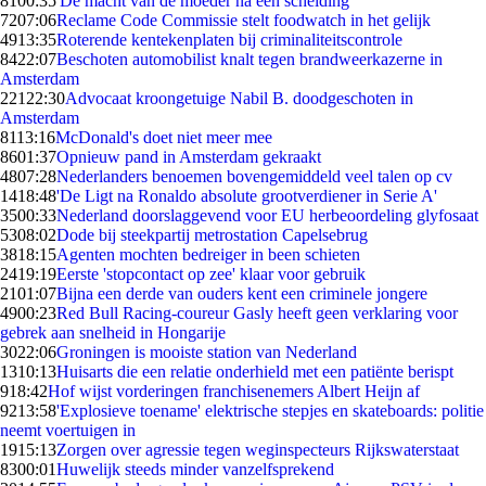
81
00:35
'De macht van de moeder na een scheiding'
72
07:06
Reclame Code Commissie stelt foodwatch in het gelijk
49
13:35
Roterende kentekenplaten bij criminaliteitscontrole
84
22:07
Beschoten automobilist knalt tegen brandweerkazerne in
Amsterdam
221
22:30
Advocaat kroongetuige Nabil B. doodgeschoten in
Amsterdam
81
13:16
McDonald's doet niet meer mee
86
01:37
Opnieuw pand in Amsterdam gekraakt
48
07:28
Nederlanders benoemen bovengemiddeld veel talen op cv
14
18:48
'De Ligt na Ronaldo absolute grootverdiener in Serie A'
35
00:33
Nederland doorslaggevend voor EU herbeoordeling glyfosaat
53
08:02
Dode bij steekpartij metrostation Capelsebrug
38
18:15
Agenten mochten bedreiger in been schieten
24
19:19
Eerste 'stopcontact op zee' klaar voor gebruik
21
01:07
Bijna een derde van ouders kent een criminele jongere
49
00:23
Red Bull Racing-coureur Gasly heeft geen verklaring voor
gebrek aan snelheid in Hongarije
30
22:06
Groningen is mooiste station van Nederland
13
10:13
Huisarts die een relatie onderhield met een patiënte berispt
9
18:42
Hof wijst vorderingen franchisenemers Albert Heijn af
92
13:58
'Explosieve toename' elektrische stepjes en skateboards: politie
neemt voertuigen in
19
15:13
Zorgen over agressie tegen weginspecteurs Rijkswaterstaat
83
00:01
Huwelijk steeds minder vanzelfsprekend