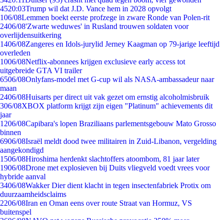
45
20:03
Trump wil dat J.D. Vance hem in 2028 opvolgt
1
06/08
Lemmen boekt eerste profzege in zware Ronde van Polen-rit
24
06/08
'Zwarte weduwes' in Rusland trouwen soldaten voor
overlijdensuitkering
14
06/08
Zangeres en Idols-jurylid Jerney Kaagman op 79-jarige leeftijd
overleden
10
06/08
Netflix-abonnees krijgen exclusieve early access tot
uitgebreide GTA VI trailer
65
06/08
Onlyfans-model met G-cup wil als NASA-ambassadeur naar
maan
24
06/08
Huisarts per direct uit vak gezet om ernstig alcoholmisbruik
3
06/08
XBOX platform krijgt zijn eigen "Platinum" achievements dit
jaar
12
06/08
Capibara's lopen Braziliaans parlementsgebouw Mato Grosso
binnen
69
06/08
Israël meldt dood twee militairen in Zuid-Libanon, vergelding
aangekondigd
15
06/08
Hiroshima herdenkt slachtoffers atoombom, 81 jaar later
19
06/08
Drone met explosieven bij Duits vliegveld voedt vrees voor
hybride aanval
34
06/08
Wakker Dier dient klacht in tegen insectenfabriek Protix om
duurzaamheidsclaims
22
06/08
Iran en Oman eens over route Straat van Hormuz, VS
buitenspel