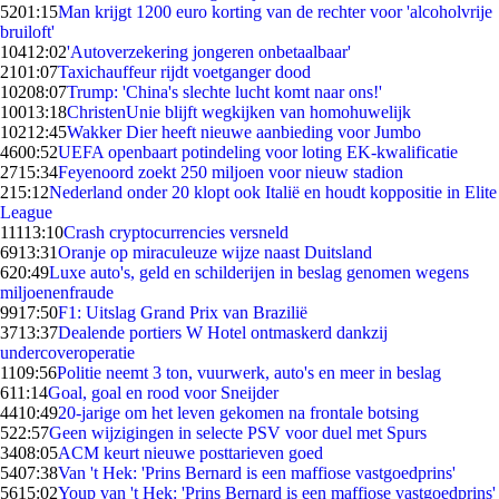
52
01:15
Man krijgt 1200 euro korting van de rechter voor 'alcoholvrije
bruiloft'
104
12:02
'Autoverzekering jongeren onbetaalbaar'
21
01:07
Taxichauffeur rijdt voetganger dood
102
08:07
Trump: 'China's slechte lucht komt naar ons!'
100
13:18
ChristenUnie blijft wegkijken van homohuwelijk
102
12:45
Wakker Dier heeft nieuwe aanbieding voor Jumbo
46
00:52
UEFA openbaart potindeling voor loting EK-kwalificatie
27
15:34
Feyenoord zoekt 250 miljoen voor nieuw stadion
2
15:12
Nederland onder 20 klopt ook Italië en houdt koppositie in Elite
League
111
13:10
Crash cryptocurrencies versneld
69
13:31
Oranje op miraculeuze wijze naast Duitsland
6
20:49
Luxe auto's, geld en schilderijen in beslag genomen wegens
miljoenenfraude
99
17:50
F1: Uitslag Grand Prix van Brazilië
37
13:37
Dealende portiers W Hotel ontmaskerd dankzij
undercoveroperatie
11
09:56
Politie neemt 3 ton, vuurwerk, auto's en meer in beslag
6
11:14
Goal, goal en rood voor Sneijder
44
10:49
20-jarige om het leven gekomen na frontale botsing
5
22:57
Geen wijzigingen in selecte PSV voor duel met Spurs
34
08:05
ACM keurt nieuwe posttarieven goed
54
07:38
Van 't Hek: 'Prins Bernard is een maffiose vastgoedprins'
56
15:02
Youp van 't Hek: 'Prins Bernard is een maffiose vastgoedprins'