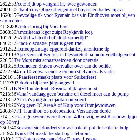
26
22:33
Auto rijdt op vangrail in, twee gewonden
49
09:50
Chauffeurs Qbuzz dreigen met boycotten haltes bij azc
16
20:45
Gevoelige tik voor Ryanair, basis in Eindhoven moet blijven
van rechter
41
18:00
Grote storing bij Vodafone
38
08:30
Amerikaans leger zuipt Reykjavik leeg
105
20:26
Altijd wintertijd of altijd zomertijd?
84
07:47
Einde discussie: patat is geen friet
29
12:22
Hennepplantage opgerold dankzij anonieme tip
42
19:13
Ajax verslaat Benfica in blessuretijd na mooi voetbalgevecht
2
20:53
Ter Mors mist schaatsseizoen door operatie
14
13:25
Roemenen dragen overvaller over aan de politie
42
22:04
4 op 10 volwassenen zien hun stiefvader als vader
226
10:15
Paasfeest maakt plaats voor Suikerfeest
21
17:39
2 doden bij eenzijdig ongeval
7
21:51
KNVB in de fout: Rosario blijkt geschorst
72
13:36
Vanaf vandaag geen benzine en diesel meer aan de pomp
42
13:52
Afrika's jongste miljardair ontvoerd
20
14:20
Nog geen JC ArenA of Kuip voor Oranjevrouwen
28
08:47
F1: Hamilton op poleposition, Verstappen derde
7
14:13
16-jarige zwemt wereldrecord 400m vrij, winst Kromowidjojo
op 50 vrij
35
01:40
Seksend stel dondert van wasbak af, politie schiet te hulp
31
19:53
Kink FM maakt herstart op 1 februari
13
10:21
Uitslagen eerste speeldag Europa League