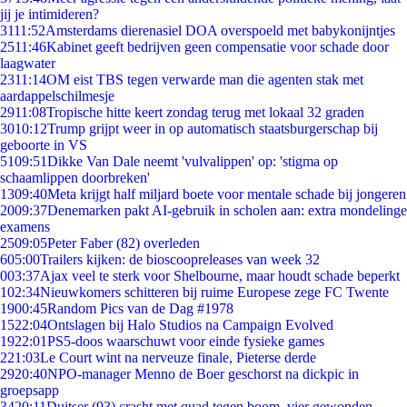
jij je intimideren?
31
11:52
Amsterdams dierenasiel DOA overspoeld met babykonijntjes
25
11:46
Kabinet geeft bedrijven geen compensatie voor schade door
laagwater
23
11:14
OM eist TBS tegen verwarde man die agenten stak met
aardappelschilmesje
29
11:08
Tropische hitte keert zondag terug met lokaal 32 graden
30
10:12
Trump grijpt weer in op automatisch staatsburgerschap bij
geboorte in VS
51
09:51
Dikke Van Dale neemt 'vulvalippen' op: 'stigma op
schaamlippen doorbreken'
13
09:40
Meta krijgt half miljard boete voor mentale schade bij jongeren
20
09:37
Denemarken pakt AI-gebruik in scholen aan: extra mondelinge
examens
25
09:05
Peter Faber (82) overleden
6
05:00
Trailers kijken: de bioscoopreleases van week 32
0
03:37
Ajax veel te sterk voor Shelbourne, maar houdt schade beperkt
1
02:34
Nieuwkomers schitteren bij ruime Europese zege FC Twente
19
00:45
Random Pics van de Dag #1978
15
22:04
Ontslagen bij Halo Studios na Campaign Evolved
19
22:01
PS5-doos waarschuwt voor einde fysieke games
2
21:03
Le Court wint na nerveuze finale, Pieterse derde
29
20:40
NPO-manager Menno de Boer geschorst na dickpic in
groepsapp
34
20:11
Duitser (93) crasht met quad tegen boom, vier gewonden