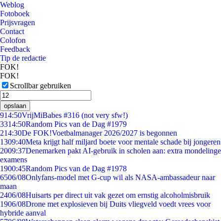
Weblog
Fotoboek
Prijsvragen
Contact
Colofon
Feedback
Tip de redactie
FOK!
FOK!
Scrollbar gebruiken
opslaan
9
14:50
VrijMiBabes #316 (not very sfw!)
33
14:50
Random Pics van de Dag #1979
2
14:30
De FOK!Voetbalmanager 2026/2027 is begonnen
13
09:40
Meta krijgt half miljard boete voor mentale schade bij jongeren
20
09:37
Denemarken pakt AI-gebruik in scholen aan: extra mondelinge
examens
19
00:45
Random Pics van de Dag #1978
65
06/08
Onlyfans-model met G-cup wil als NASA-ambassadeur naar
maan
24
06/08
Huisarts per direct uit vak gezet om ernstig alcoholmisbruik
19
06/08
Drone met explosieven bij Duits vliegveld voedt vrees voor
hybride aanval