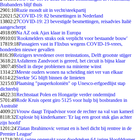
Brabanders blijf thuis
29
01:10
Ruzie mondt uit in vecht/steekpartij
220
21:52
COVID-19: 82 besmettingen in Nederland
138
02:27
COVID-19: 23 bevestigde besmettingen, reisadvies Italië
aangescherpt
49
18:09
Na AZ ook Ajax klaar in Europa
99
10:01
'Rookmelders straks ook verplicht voor bestaande bouw'
178
19:18
Passagiers vast in Flixbus wegens COVID-19-vrees,
honderden nieuwe gevallen
8
16:39
Reizigers tevredener over treinstations, Delft grootste stijger
36
18:21
Asfalteren Zandvoort is gereed, het circuit is bijna klaar
38
07:49
Shell in diepe problemen na minieme winst
13
14:23
Meeste ouders wonen na scheiding niet ver van elkaar
61
14:22
Sterkte 5G blijft binnen de limieten
32
15:03
Plaatsing "pauperkoloniën" op Unesco-erfgoedlijst stap
dichterbij
48
22:31
Rechtsstaat Polen en Hongarije verder ondermijnd
57
01:49
Rode Kruis opent giro 5125 voor hulp bij bosbranden in
Australië
40
09:21
Vrouw daagt Tripadvisor voor de rechter na val van kameel
81
18:32
Explosie bij kinderkamer: 'Er lag een groot stuk glas achter
zijn hoofd'
12
01:24
'Zlatan Ibrahimovic verrast en is heel dicht bij rentree in de
Premier League'
117
18:20
16-jarige opgepakt voor doodsteken 64-jarige Hoofddorper