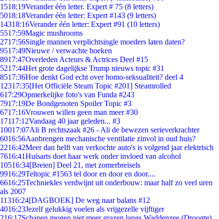
15
18:19
Verander één letter. Expert # 75 (8 letters)
50
18:18
Verander één letter: Expert #143 (9 letters)
143
18:16
Verander één letter: Expert #91 (10 letters)
55
17:59
Magic mushrooms
27
17:56
Single mannen verplichtsingle moeders laten daten?
95
17:49
Nieuwe / verwachte boeken
89
17:47
Overleden Acteurs & Actrices Deel #15
52
17:44
Het grote dagelijkse Trump nieuws topic #31
85
17:36
Hoe denkt God echt over homo-seksualiteit? deel 4
123
17:35
[Het Officiële Steam Topic #201] Steamrolled
6
17:29
Opmerkelijke foto's van Funda #243
79
17:19
De Bondgenoten Spoiler Topic #3
67
17:16
Vrouwen willen geen man meer #30
171
17:12
Vandaag 40 jaar geleden... #3
100
17:07
Ali B rechtszaak #26 - Ali de bewezen serieverkrachter
60
16:56
Aanbrengen mechanische ventilatie zinvol in oud huis?
22
16:42
Meer dan helft van verkochte auto's is volgend jaar elektrisch
76
16:41
Huisarts doet haar werk onder invloed van alcohol
105
16:34
[Breien] Deel 21, met zomerbreisels
99
16:29
Teltopic #1563 tel door en door en door....
66
16:25
Techniekles verdwijnt uit onderbouw: maar half zo veel uren
als 2007
113
16:24
[DAGBOEK] De weg naar balans #12
40
16:23
Jezelf gelukkig voelen als vrijgezelle vijftiger
2
16:17
Schapen mogen niet meer grazen langs Waddenzee (Droogte)