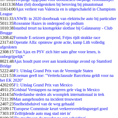
141
13:36
Man (64) doodgestoken bij beroving bij pinautomaat
116
14:00
Ajax verliest van Valencia en is uitgeschakeld in Champions
League
93
11:33
ANWB: in 2020 doorbraak van elektrische auto bij particulier
50
11:35
Roxeanne Hazes in ondergoed op podium
10
10:38
Istanbul treurt na knotsgekke slotfase bij Galatasaray - Club
Brugge
12
08:42
Formule E-seizoen geopend, Frijns rijdt strakke race
23
17:41
Operatie Alfa: opnieuw grote actie, kamp Lith volledig
afgesloten
23
08:15
"Dat Ajax en PSV zich hier sans gêne voor lenen, is
onbegrijpelijk"
80
21:48
Ajax houdt punt over aan krankzinnige avond op Stamford
Bridge
52
22:46
F1: Uitslag Grand Prix van de Verenigde Staten
12
21:53
Koeman geeft toe: "Vertrekclausule Barcelona geldt voor na
het EK 2020"
42
02:05
F1: Uitslag Grand Prix van Mexico
49
11:25
Gridstaf Verstappen na negeren gele vlag in Mexico
24
14:54
Nederlandse steden als woonplek internationaal in trek
72
11:39
Man aangehouden na incident trouwstoet
24
07:23
Snelheidsduivel van de weg gehaald
21
09:17
Europese Commissie keurt verkeersverdelingsregel goed
73
03:19
'Zelfrijdende auto mag stad niet in'