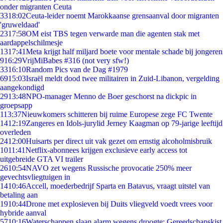
onder migranten Ceuta
33
18:02
Ceuta-leider noemt Marokkaanse grensaanval door migranten
'gruweldaad'
23
17:58
OM eist TBS tegen verwarde man die agenten stak met
aardappelschilmesje
13
17:41
Meta krijgt half miljard boete voor mentale schade bij jongeren
9
16:29
VrijMiBabes #316 (not very sfw!)
33
16:10
Random Pics van de Dag #1979
69
15:03
Israël meldt dood twee militairen in Zuid-Libanon, vergelding
aangekondigd
29
13:48
NPO-manager Menno de Boer geschorst na dickpic in
groepsapp
1
13:37
Nieuwkomers schitteren bij ruime Europese zege FC Twente
14
12:19
Zangeres en Idols-jurylid Jerney Kaagman op 79-jarige leeftijd
overleden
24
12:00
Huisarts per direct uit vak gezet om ernstig alcoholmisbruik
10
11:41
Netflix-abonnees krijgen exclusieve early access tot
uitgebreide GTA VI trailer
26
10:54
NAVO zet wegens Russische provocatie 250% meer
gevechtsvliegtuigen in
14
10:46
Accell, moederbedrijf Sparta en Batavus, vraagt uitstel van
betaling aan
19
10:44
Drone met explosieven bij Duits vliegveld voedt vrees voor
hybride aanval
57
10:16
Waterschappen slaan alarm wegens droogte: Gereedschapskist