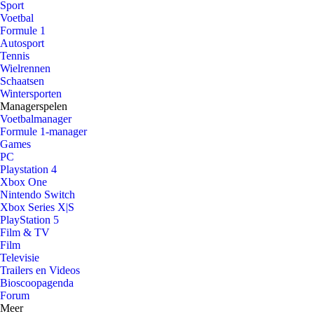
Sport
Voetbal
Formule 1
Autosport
Tennis
Wielrennen
Schaatsen
Wintersporten
Managerspelen
Voetbalmanager
Formule 1-manager
Games
PC
Playstation 4
Xbox One
Nintendo Switch
Xbox Series X|S
PlayStation 5
Film & TV
Film
Televisie
Trailers en Videos
Bioscoopagenda
Forum
Meer