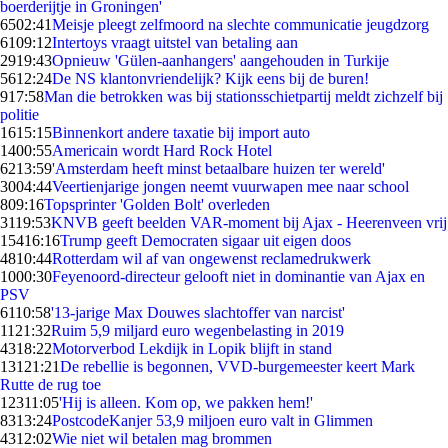
boerderijtje in Groningen'
65
02:41
Meisje pleegt zelfmoord na slechte communicatie jeugdzorg
61
09:12
Intertoys vraagt uitstel van betaling aan
29
19:43
Opnieuw 'Gülen-aanhangers' aangehouden in Turkije
56
12:24
De NS klantonvriendelijk? Kijk eens bij de buren!
9
17:58
Man die betrokken was bij stationsschietpartij meldt zichzelf bij
politie
16
15:15
Binnenkort andere taxatie bij import auto
14
00:55
Americain wordt Hard Rock Hotel
62
13:59
'Amsterdam heeft minst betaalbare huizen ter wereld'
30
04:44
Veertienjarige jongen neemt vuurwapen mee naar school
8
09:16
Topsprinter 'Golden Bolt' overleden
31
19:53
KNVB geeft beelden VAR-moment bij Ajax - Heerenveen vrij
154
16:16
Trump geeft Democraten sigaar uit eigen doos
48
10:44
Rotterdam wil af van ongewenst reclamedrukwerk
10
00:30
Feyenoord-directeur gelooft niet in dominantie van Ajax en
PSV
61
10:58
'13-jarige Max Douwes slachtoffer van narcist'
11
21:32
Ruim 5,9 miljard euro wegenbelasting in 2019
43
18:22
Motorverbod Lekdijk in Lopik blijft in stand
131
21:21
De rebellie is begonnen, VVD-burgemeester keert Mark
Rutte de rug toe
123
11:05
'Hij is alleen. Kom op, we pakken hem!'
83
13:24
PostcodeKanjer 53,9 miljoen euro valt in Glimmen
43
12:02
Wie niet wil betalen mag brommen