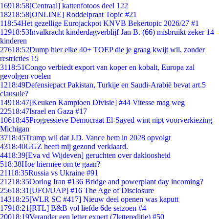
169
18:58
[Centraal] kattenfotoos deel 122
182
18:58
[ONLINE] Roddelpraat Topic #21
1
18:54
Het gezellige Eurojackpot KNVB Bekertopic 2026/27 #1
129
18:53
Invalkracht kinderdagverblijf Jan B. (66) misbruikt zeker 14
kinderen
276
18:52
Dump hier elke 40+ TOEP die je graag kwijt wil, zonder
restricties 15
31
18:51
Congo verbiedt export van koper en kobalt, Europa zal
gevolgen voelen
12
18:49
Defensiepact Pakistan, Turkije en Saudi-Arabië bevat art.5
clausule?
149
18:47
[Keuken Kampioen Divisie] #44 Vitesse mag weg
225
18:47
Israel en Gaza #17
106
18:45
Progressieve Democraat El-Sayed wint nipt voorverkiezing
Michigan
37
18:45
Trump wil dat J.D. Vance hem in 2028 opvolgt
43
18:40
GGZ heeft mij gezond verklaard.
44
18:39
[Eva vd Wijdeven] geruchten over dakloosheid
5
18:38
Hoe hiermee om te gaan?
211
18:35
Russia vs Ukraine #91
212
18:35
Oorlog Iran #136 Bridge and powerplant day incoming?
256
18:31
[UFO/UAP] #16 The Age of Disclosure
143
18:25
[WLR SC #417] Nieuw deel openen was kaputt
179
18:21
[RTL] B&B vol liefde 6de seizoen #4
200
18:19
Verander een letter expert (7lettereditie) #50