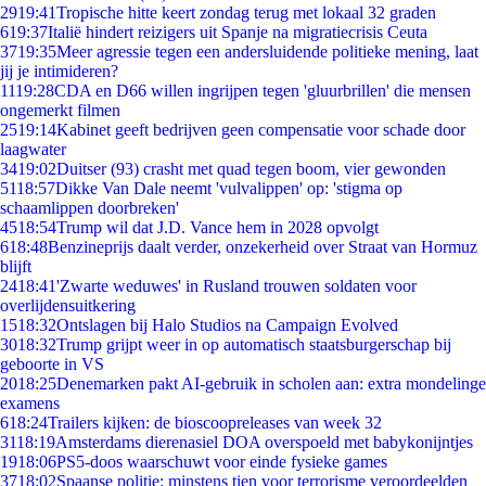
29
19:41
Tropische hitte keert zondag terug met lokaal 32 graden
6
19:37
Italië hindert reizigers uit Spanje na migratiecrisis Ceuta
37
19:35
Meer agressie tegen een andersluidende politieke mening, laat
jij je intimideren?
11
19:28
CDA en D66 willen ingrijpen tegen 'gluurbrillen' die mensen
ongemerkt filmen
25
19:14
Kabinet geeft bedrijven geen compensatie voor schade door
laagwater
34
19:02
Duitser (93) crasht met quad tegen boom, vier gewonden
51
18:57
Dikke Van Dale neemt 'vulvalippen' op: 'stigma op
schaamlippen doorbreken'
45
18:54
Trump wil dat J.D. Vance hem in 2028 opvolgt
6
18:48
Benzineprijs daalt verder, onzekerheid over Straat van Hormuz
blijft
24
18:41
'Zwarte weduwes' in Rusland trouwen soldaten voor
overlijdensuitkering
15
18:32
Ontslagen bij Halo Studios na Campaign Evolved
30
18:32
Trump grijpt weer in op automatisch staatsburgerschap bij
geboorte in VS
20
18:25
Denemarken pakt AI-gebruik in scholen aan: extra mondelinge
examens
6
18:24
Trailers kijken: de bioscoopreleases van week 32
31
18:19
Amsterdams dierenasiel DOA overspoeld met babykonijntjes
19
18:06
PS5-doos waarschuwt voor einde fysieke games
37
18:02
Spaanse politie: minstens tien voor terrorisme veroordeelden