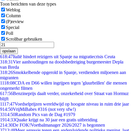
Toon berichten van deze types
Weblog
Column
(P)review
Special
Poll
Scrollbar gebruiken
opslaan
6
18:47
Italië hindert reizigers uit Spanje na migratiecrisis Ceuta
3
18:31
Vier aanhoudingen na doodsbedreiging burgemeester Depla
van Breda
3
18:26
Smokkelbende opgerold in Spanje, verdienden miljoenen aan
migranten
11
18:08
CDA en D66 willen ingrijpen tegen 'gluurbrillen' die mensen
ongemerkt filmen
6
17:56
Benzineprijs daalt verder, onzekerheid over Straat van Hormuz
blijft
11
17:47
Voedselprijzen wereldwijd op hoogste niveau in ruim drie jaar
9
14:50
VrijMiBabes #316 (not very sfw!)
33
14:50
Random Pics van de Dag #1979
19
14:33
Quake krijgt na 30 jaar een gratis uitbreiding
2
14:30
De FOK!Voetbalmanager 2026/2027 is begonnen
37
13:48
Meer agressie tegen een andersluidende politieke mening, laat