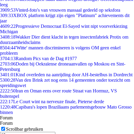
leeg
39
09:53
Vinted-foto's van vrouwen massaal gedeeld op seksfora
3
09:33
XBOX platform krijgt zijn eigen "Platinum" achievements dit
jaar
46
09:22
Progressieve Democraat El-Sayed wint nipt voorverkiezing
Michigan
34
08:18
Wakker Dier dient klacht in tegen insectenfabriek Protix om
duurzaamheidsclaims
85
04:44
'Witte' mannen discrimineren is volgens OM geen enkel
probleem
37
04:13
Random Pics van de Dag #1977
27
03:06
Doden bij Oekraïense droneaanvallen op Moskou en Sint-
Petersburg
34
01:01
Kind overleden na aanrijding door AH-bestelbus in Dordrecht
53
00:28
Van den Brink zet nog eens 14 gemeenten onder toezicht om
spreidingswet
22
22:50
Iran en Oman eens over route Straat van Hormuz, VS
buitenspel
2
22:17
Le Court wint na nerveuze finale, Pieterse derde
12
20:48
Capibara's lopen Braziliaans parlementsgebouw Mato Grosso
binnen
Forum
Forum
Scrollbar gebruiken