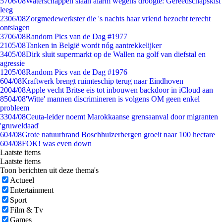
57
06/08
Waterschappen slaan alarm wegens droogte: Gereedschapskist
leeg
23
06/08
Zorgmedewerkster die 's nachts haar vriend bezocht terecht
ontslagen
37
06/08
Random Pics van de Dag #1977
21
05/08
Tanken in België wordt nóg aantrekkelijker
34
05/08
Dirk sluit supermarkt op de Wallen na golf van diefstal en
agressie
12
05/08
Random Pics van de Dag #1976
6
04/08
Kraftwerk brengt ruimteschip terug naar Eindhoven
20
04/08
Apple vecht Britse eis tot inbouwen backdoor in iCloud aan
85
04/08
'Witte' mannen discrimineren is volgens OM geen enkel
probleem
33
04/08
Ceuta-leider noemt Marokkaanse grensaanval door migranten
'gruweldaad'
6
04/08
Grote natuurbrand Boschhuizerbergen groeit naar 100 hectare
6
04/08
FOK! was even down
Laatste items
Laatste items
Toon berichten uit deze thema's
Actueel
Entertainment
Sport
Film & Tv
Games