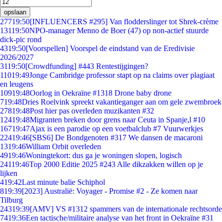
opslaan
277
19:50
[INFLUENCERS #295] Van flodderslinger tot Shrek-crème
131
19:50
NPO-manager Menno de Boer (47) op non-actief stuurde
dick-pic rond
43
19:50
[Voorspellen] Voorspel de eindstand van de Eredivisie
2026/2027
31
19:50
[Crowdfunding] #443 Rentestijgingen?
110
19:49
Jonge Cambridge professor stapt op na claims over plagiaat
en leugens
109
19:48
Oorlog in Oekraïne #1318 Drone baby drone
7
19:48
Dries Roelvink spreekt vakantieganger aan om gele zwembroek
278
19:48
Post hier pas overleden muzikanten #32
124
19:48
Migranten breken door grens naar Ceuta in Spanje,l #10
167
19:47
Ajax is een parodie op een voetbalclub #7 Vuurwerkjes
224
19:46
[SBS6] De Bondgenoten #317 We dansen de macaroni
13
19:46
William Orbit overleden
49
19:46
Woningtekort: dus ga je woningen slopen, logisch
241
19:46
Top 2000 Editie 2025 #243 Alle dikzakken willen op je
lijken
4
19:42
Last minute balie Schiphol
8
19:39
[2023] Australië: Voyager - Promise #2 - Ze komen naar
Tilburg
243
19:39
[AMV] VS #1312 spammers van de internationale rechtsorde
74
19:36
Een tactische/militaire analyse van het front in Oekraïne #31