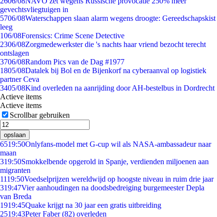
26
06/08
NAVO zet wegens Russische provocatie 250% meer
gevechtsvliegtuigen in
57
06/08
Waterschappen slaan alarm wegens droogte: Gereedschapskist
leeg
1
06/08
Forensics: Crime Scene Detective
23
06/08
Zorgmedewerkster die 's nachts haar vriend bezocht terecht
ontslagen
37
06/08
Random Pics van de Dag #1977
18
05/08
Datalek bij Bol en de Bijenkorf na cyberaanval op logistiek
partner Ceva
34
05/08
Kind overleden na aanrijding door AH-bestelbus in Dordrecht
Actieve items
Actieve items
Scrollbar gebruiken
opslaan
65
19:50
Onlyfans-model met G-cup wil als NASA-ambassadeur naar
maan
3
19:50
Smokkelbende opgerold in Spanje, verdienden miljoenen aan
migranten
11
19:50
Voedselprijzen wereldwijd op hoogste niveau in ruim drie jaar
3
19:47
Vier aanhoudingen na doodsbedreiging burgemeester Depla
van Breda
19
19:45
Quake krijgt na 30 jaar een gratis uitbreiding
25
19:43
Peter Faber (82) overleden