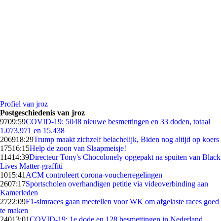
Profiel van jroz
Postgeschiedenis van jroz
97
09:59
COVID-19: 5048 nieuwe besmettingen en 33 doden, totaal
1.073.971 en 15.438
2069
18:29
Trump maakt zichzelf belachelijk, Biden nog altijd op koers
175
16:15
Help de zoon van Slaapmeisje!
114
14:39
Directeur Tony's Chocolonely opgepakt na spuiten van Black
Lives Matter-graffiti
10
15:41
ACM controleert corona-voucherregelingen
26
07:17
Sportscholen overhandigen petitie via videoverbinding aan
Kamerleden
27
22:09
F1-simraces gaan meetellen voor WK om afgelaste races goed
te maken
240
13:01
COVID-19: 1e dode en 128 besmettingen in Nederland,