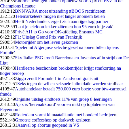
20
14:55
Enorme bedragen lonken opnieuw voor Ajax en PSV in de
Champions League
19
12:12
BNNVARA moet uitzending #BOOS rectificeren
33
21:20
Telemarketeers mogen niet langer anoniem bellen
50
23:50
Helft Nederlanders ergert zich aan rijgedrag partner
75
22:59
'Laat je telefoon lekker zitten en hou 95 euro in je zak'
42
10:36
Privé AH to Go voor OK-afdeling Erasmus MC
64
22:12
F1: Uitslag Grand Prix van Frankrijk
59
00:54
Motorrijder om het leven gekomen
21
07:31
'Speler uit Algerijnse selectie gezet na tonen billen tijdens
Fortnite'
32
00:37
Sky Italia: PSG troeft Barcelona en Juventus af in strijd om De
Ligt
47
09:43
Hardleerse beschonken brokkenrijder krijgt strafkorting na
hoger beroep
49
21:33
Ziggo zendt Formule 1 in Zandvoort gratis uit
227
12:51
Seks tegen de wil en seksuele intimidatie worden strafbaar
41
05:47
Autohandelaar betaalt 750.000 euro boete voor btw-carrousel
fraude
26
12:49
Onjuiste uitslag eindtoets 11% van groep 8-leerlingen
25
13:40
Ajax is 'herenakkoord' voor en mikt op toptalenten van
Feyenoord
48
21:46
Rotterdam vormt klimaatalliantie met honderd bedrijven
55
21:48
Grootste coffeeshop op darkweb gesloten
268
12:31
Aanval op abortus geopend in VS