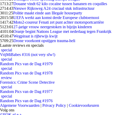
17
13:27
Douane vindt 62 kilo cocaïne tussen bananen en coquilles
27
14:43
Nieuwe Rijksweg A24 cruciaal stuk infrastructuur
30
11:25
Politie maakt einde aan Illegale houseparty
20
15:58
UEFA werkt aan komst derde Europese clubtoernooi
14
17:42
Moto2-coureur Fenati zet punt achter motorsportcarrière
51
23:01
27-jarige vrouw neergestoken in bijzijn kinderen
41
01:04
Oranje begint Nations League met nederlaag tegen Frankrijk
45
10:47
Wegpiraat is rijbewijs kwijt
57
09:25
Drone voorkomt opstijgen trauma-heli
Laatste reviews en specials
special
VrijMiBabes #316 (not very sfw!)
special
Random Pics van de Dag #1979
special
Random Pics van de Dag #1978
review
Forensics: Crime Scene Detective
special
Random Pics van de Dag #1977
special
Random Pics van de Dag #1976
Algemene Voorwaarden
|
Privacy Policy
|
Cookievoorkeuren
Volg ons
©FOK.nl e.a.