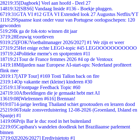
282
19:35
[Dagboek] Veel aan hoofd - Deel 27
148
19:32
[SBS6] Vandaag Inside #136 - Boekje pluggen.
67
19:31
GTA VI #12 GTA VI Extended look 27 Augustus Netflix/YT
11
19:29
Spaanse kust onder vuur van Portugese oorlogsschepen: 120
gewonden
5
19:29
Ik ga de fok-toto winnen dit jaar
37
19:28
Eeuwig voortleven
93
19:25
[FOK!Voetbalmanager 2026/2027] #1 We zijn er weer
273
19:25
Het enige echte LEGO-topic #45 LEGOOOOOOOOOOO
197
19:24
Politieke meme's en spotprenten #11
187
19:21
Tour de France femmes 2026 #4 op de Ventoux
14
19:18
Miljarden naar Europese AI-start-ups: Nederland profiteert
flink mee
20
19:17
[ATP Tour] #169 Tosti Tallon back on fire
23
19:14
Op vakantie met (kleine) kinderen #30
235
19:13
Frontpage Feedback Topic #60
247
19:10
Afbeeldingen die je gemaakt hebt met AI
136
19:08
[Wielrennen #616] Brennan!
9
19:07
14-jarige leerling Thailand schiet grootouders en leraren dood
252
19:06
Totale zonsverduistering 12-08-2026 (Groenland, IJsland en
Spanje) #1
14
19:06
Prijs Bar le duc rood in het buitenland
22
19:05
Capibara's wandelen doodleuk het Braziliaanse parlement
binnen
37
19:02
[2026/2027] Eredivisietoto #1