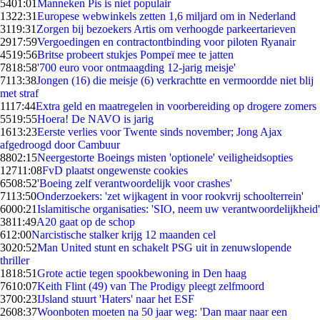
54
01:01
Manneken Pis is niet populair
13
22:31
Europese webwinkels zetten 1,6 miljard om in Nederland
31
19:31
Zorgen bij bezoekers Artis om verhoogde parkeertarieven
29
17:59
Vergoedingen en contractontbinding voor piloten Ryanair
45
19:56
Britse probeert stukjes Pompeï mee te jatten
78
18:58
'700 euro voor ontmaagding 12-jarig meisje'
71
13:38
Jongen (16) die meisje (6) verkrachtte en vermoordde niet blij
met straf
11
17:44
Extra geld en maatregelen in voorbereiding op drogere zomers
55
19:55
Hoera! De NAVO is jarig
16
13:23
Eerste verlies voor Twente sinds november; Jong Ajax
afgedroogd door Cambuur
88
02:15
Neergestorte Boeings misten 'optionele' veiligheidsopties
127
11:08
FvD plaatst ongewenste cookies
65
08:52
'Boeing zelf verantwoordelijk voor crashes'
71
13:50
Onderzoekers: 'zet wijkagent in voor rookvrij schoolterrein'
60
00:21
Islamitische organisaties: 'SIO, neem uw verantwoordelijkheid'
38
11:49
A20 gaat op de schop
6
12:00
Narcistische stalker krijg 12 maanden cel
30
20:52
Man United stunt en schakelt PSG uit in zenuwslopende
thriller
18
18:51
Grote actie tegen spookbewoning in Den haag
76
10:07
Keith Flint (49) van The Prodigy pleegt zelfmoord
37
00:23
IJsland stuurt 'Haters' naar het ESF
26
08:37
Woonboten moeten na 50 jaar weg: 'Dan maar naar een