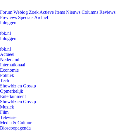
Forum
Weblog
Zoek
Actieve Items
Nieuws
Columns
Reviews
Previews
Specials
Archief
Inloggen
fok.nl
Inloggen
fok.nl
Actueel
Nederland
Internationaal
Economie
Politiek
Tech
Showbiz en Gossip
Opmerkelijk
Entertainment
Showbiz en Gossip
Muziek
Film
Televisie
Media & Cultuur
Bioscoopagenda