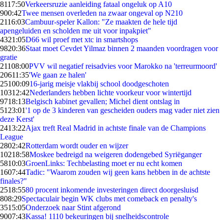
81
17:50
Verkeersruzie aanleiding fataal ongeluk op A10
9
00:42
Twee mensen overleden na zwaar ongeval op N210
21
16:03
Cambuur-speler Kallon: "Ze maakten de hele tijd
apengeluiden en scholden me uit voor inpakpiet"
43
21:05
D66 wil proef met xtc in smartshops
98
20:36
Staat moet Cevdet Yilmaz binnen 2 maanden voordragen voor
gratie
211
08:00
PVV wil negatief reisadvies voor Marokko na 'terreurmoord'
206
11:35
'We gaan ze halen'
251
00:09
16-jarig meisje vlakbij school doodgeschoten
103
12:42
Nederlanders hebben lichte voorkeur voor wintertijd
97
18:13
Belgisch kabinet gevallen; Michel dient ontslag in
51
23:01
'1 op de 3 kinderen van gescheiden ouders mag vader niet zien
deze Kerst'
24
13:22
Ajax treft Real Madrid in achtste finale van de Champions
League
28
02:42
Rotterdam wordt ouder en wijzer
102
18:58
Moskee bedreigd na weigeren dodengebed Syriëganger
58
10:03
GroenLinks: Techbelasting moet er nu echt komen
16
07:44
Tadic: "Waarom zouden wij geen kans hebben in de achtste
finales?"
25
18:55
80 procent inkomende investeringen direct doorgesluisd
8
08:29
Spectaculair begin WK clubs met comeback en penalty's
35
15:05
Onderzoek naar Stint afgerond
90
07:43
Kassa! 1110 bekeuringen bij snelheidscontrole