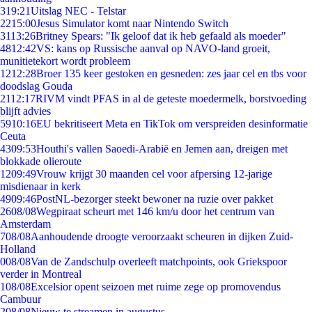
3
19:21
Uitslag NEC - Telstar
22
15:00
Jesus Simulator komt naar Nintendo Switch
31
13:26
Britney Spears: "Ik geloof dat ik heb gefaald als moeder"
48
12:42
VS: kans op Russische aanval op NAVO-land groeit,
munitietekort wordt probleem
12
12:28
Broer 135 keer gestoken en gesneden: zes jaar cel en tbs voor
doodslag Gouda
21
12:17
RIVM vindt PFAS in al de geteste moedermelk, borstvoeding
blijft advies
59
10:16
EU bekritiseert Meta en TikTok om verspreiden desinformatie
Ceuta
43
09:53
Houthi's vallen Saoedi-Arabië en Jemen aan, dreigen met
blokkade olieroute
12
09:49
Vrouw krijgt 30 maanden cel voor afpersing 12-jarige
misdienaar in kerk
49
09:46
PostNL-bezorger steekt bewoner na ruzie over pakket
26
08/08
Wegpiraat scheurt met 146 km/u door het centrum van
Amsterdam
7
08/08
Aanhoudende droogte veroorzaakt scheuren in dijken Zuid-
Holland
0
08/08
Van de Zandschulp overleeft matchpoints, ook Griekspoor
verder in Montreal
1
08/08
Excelsior opent seizoen met ruime zege op promovendus
Cambuur
2
08/08
Nieuw te streamen in augustus