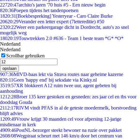
227
20:47
archito's jaren '70 huis #5 - Een nieuw begin
8
20:36
Poepen tijdens het tandenpoetsen
18
20:31
[Boekbespreking] Yesteryear - Caro Claire Burke
206
20:29
Verander een letter expert (7lettereditie) #50
23
20:22
Weer een parkeergarage dicht in Dordrecht, auto's zo snel
mogelijk weg
180
20:19
Touwtrekken 2.0 #636 - Team 1 beste team *G* *O*
Nederland
Nederland
Scrollbar gebruiken
opslaan
9
07:36
MIVD-baas lekt via Strava routes naar geheime kazerne
8
20:11
Geen 'happy end' bij seksdate via Kinky.nl
35
19:57
XR blokkeert A12 ruim twee uur, agent gebeten bij
aanhouding
12
12:28
Broer 135 keer gestoken en gesneden: zes jaar cel en tbs voor
doodslag Gouda
21
12:17
RIVM vindt PFAS in al de geteste moedermelk, borstvoeding
blijft advies
12
09:49
Vrouw krijgt 30 maanden cel voor afpersing 12-jarige
misdienaar in kerk
49
09:46
PostNL-bezorger steekt bewoner na ruzie over pakket
26
08/08
Wegpiraat scheurt met 146 km/u door het centrum van