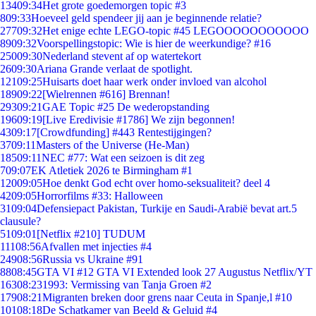
134
09:34
Het grote goedemorgen topic #3
8
09:33
Hoeveel geld spendeer jij aan je beginnende relatie?
277
09:32
Het enige echte LEGO-topic #45 LEGOOOOOOOOOOO
89
09:32
Voorspellingstopic: Wie is hier de weerkundige? #16
250
09:30
Nederland stevent af op watertekort
26
09:30
Ariana Grande verlaat de spotlight.
121
09:25
Huisarts doet haar werk onder invloed van alcohol
189
09:22
[Wielrennen #616] Brennan!
293
09:21
GAE Topic #25 De wederopstanding
196
09:19
[Live Eredivisie #1786] We zijn begonnen!
43
09:17
[Crowdfunding] #443 Rentestijgingen?
37
09:11
Masters of the Universe (He-Man)
185
09:11
NEC #77: Wat een seizoen is dit zeg
7
09:07
EK Atletiek 2026 te Birmingham #1
120
09:05
Hoe denkt God echt over homo-seksualiteit? deel 4
42
09:05
Horrorfilms #33: Halloween
31
09:04
Defensiepact Pakistan, Turkije en Saudi-Arabië bevat art.5
clausule?
51
09:01
[Netflix #210] TUDUM
111
08:56
Afvallen met injecties #4
249
08:56
Russia vs Ukraine #91
88
08:45
GTA VI #12 GTA VI Extended look 27 Augustus Netflix/YT
163
08:23
1993: Vermissing van Tanja Groen #2
179
08:21
Migranten breken door grens naar Ceuta in Spanje,l #10
101
08:18
De Schatkamer van Beeld & Geluid #4