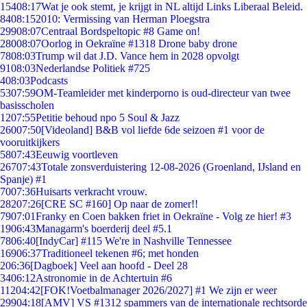
154
08:17
Wat je ook stemt, je krijgt in NL altijd Links Liberaal Beleid.
84
08:15
2010: Vermissing van Herman Ploegstra
299
08:07
Centraal Bordspeltopic #8 Game on!
280
08:07
Oorlog in Oekraïne #1318 Drone baby drone
78
08:03
Trump wil dat J.D. Vance hem in 2028 opvolgt
91
08:03
Nederlandse Politiek #725
4
08:03
Podcasts
53
07:59
OM-Teamleider met kinderporno is oud-directeur van twee
basisscholen
12
07:55
Petitie behoud npo 5 Soul & Jazz
260
07:50
[Videoland] B&B vol liefde 6de seizoen #1 voor de
vooruitkijkers
58
07:43
Eeuwig voortleven
267
07:43
Totale zonsverduistering 12-08-2026 (Groenland, IJsland en
Spanje) #1
70
07:36
Huisarts verkracht vrouw.
282
07:26
[CRE SC #160] Op naar de zomer!!
79
07:01
Franky en Coen bakken friet in Oekraïne - Volg ze hier! #3
19
06:43
Managarm's boerderij deel #5.1
78
06:40
[IndyCar] #115 We're in Nashville Tennessee
169
06:37
Traditioneel tekenen #6; met honden
2
06:36
[Dagboek] Veel aan hoofd - Deel 28
34
06:12
Astronomie in de Achtertuin #6
112
04:42
[FOK!Voetbalmanager 2026/2027] #1 We zijn er weer
299
04:18
[AMV] VS #1312 spammers van de internationale rechtsorde