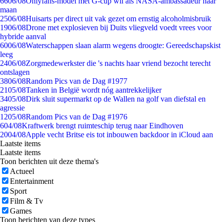
66
06/08
Onlyfans-model met G-cup wil als NASA-ambassadeur naar
maan
25
06/08
Huisarts per direct uit vak gezet om ernstig alcoholmisbruik
19
06/08
Drone met explosieven bij Duits vliegveld voedt vrees voor
hybride aanval
60
06/08
Waterschappen slaan alarm wegens droogte: Gereedschapskist
leeg
24
06/08
Zorgmedewerkster die 's nachts haar vriend bezocht terecht
ontslagen
38
06/08
Random Pics van de Dag #1977
21
05/08
Tanken in België wordt nóg aantrekkelijker
34
05/08
Dirk sluit supermarkt op de Wallen na golf van diefstal en
agressie
12
05/08
Random Pics van de Dag #1976
6
04/08
Kraftwerk brengt ruimteschip terug naar Eindhoven
20
04/08
Apple vecht Britse eis tot inbouwen backdoor in iCloud aan
Laatste items
Laatste items
Toon berichten uit deze thema's
Actueel
Entertainment
Sport
Film & Tv
Games
Toon berichten van deze types