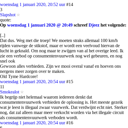
woensdag 1 januari 2020, 20:52 uur
#14
3
Slapshot
quote:
Op
woensdag 1 januari 2020 @ 20:49
schreef
Djeez
het volgende:
[..]
Dat dus. Weg met die troep! We moeten straks allemaal 100 km/h
rijden vanwege de stikstof, maar er wordt een veelvoud hiervan de
lucht in geknald. Om nog maar te zwijgen van al het overige leed. Ik
zie een verbod op consumentenvuurwerk nog wel gebeuren, en nog
snel ook
Gewoon alles verbieden. Zijn we mooi overal vanaf en hoeven ons
nergens meer zorgen over te maken.
Old Tyme Hardcore!
woensdag 1 januari 2020, 20:54 uur
#15
11
Smokealot
Ik begrijp niet helemaal waarom iedereen denkt dat
consumentenvuurwerk verbieden de oplossing is. Het meeste gezeik
wat je leest is illegaal zwaar vuurwerk. Dat verdwijnt echt niet. Sterker
nog, dat zal alleen maar meer verkocht worden via het illegale circuit
als consumentenvuurwerk verboden wordt.
woensdag 1 januari 2020, 20:54 uur
#16
6