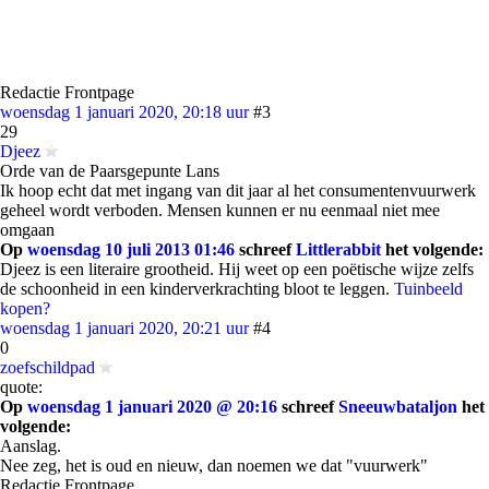
Redactie Frontpage
woensdag 1 januari 2020, 20:18 uur
#3
29
Djeez
Orde van de Paarsgepunte Lans
Ik hoop echt dat met ingang van dit jaar al het consumentenvuurwerk
geheel wordt verboden. Mensen kunnen er nu eenmaal niet mee
omgaan
Op
woensdag 10 juli 2013 01:46
schreef
Littlerabbit
het volgende:
Djeez is een literaire grootheid. Hij weet op een poëtische wijze zelfs
de schoonheid in een kinderverkrachting bloot te leggen.
Tuinbeeld
kopen?
woensdag 1 januari 2020, 20:21 uur
#4
0
zoefschildpad
quote:
Op
woensdag 1 januari 2020 @ 20:16
schreef
Sneeuwbataljon
het
volgende:
Aanslag.
Nee zeg, het is oud en nieuw, dan noemen we dat "vuurwerk"
Redactie Frontpage