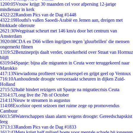
12
00:05
Vrouw krijgt 30 maanden cel voor afpersing 12-jarige
misdienaar in kerk
43
22:22
Random Pics van de Dag #1448
43
22:19
Houthi's vallen Saoedi-Arabië en Jemen aan, dreigen met
blokkade olieroute
26
21:30
Wegpiraat scheurt met 146 km/u door het centrum van
Amsterdam
39
20:08
CDA en D66 willen ingrijpen tegen 'gluurbrillen' die mensen
ongemerkt filmen
13
19:52
Benzineprijs daalt verder, onzekerheid over Straat van Hormuz
blijft
63
19:04
Spanje: bijna alle migranten in Ceuta weer teruggekeerd naar
Marokko
4
17:13
Niewiadoma profiteert van pokerspel en grijpt geel op Ventoux
7
16:10
Aanhoudende droogte veroorzaakt scheuren in dijken Zuid-
Holland
27
15:52
Italië hindert reizigers uit Spanje na migratiecrisis Ceuta
23
14:17
Long live the 7th of October
2
14:11
Nieuw te streamen in augustus
1
14:08
Excelsior opent seizoen met ruime zege op promovendus
Cambuur
60
13:58
Waterschappen slaan alarm wegens droogte: Gereedschapskist
leeg
37
13:13
Random Pics van de Dag #1833
16
12:43
Meta krijgt half miljard boete voor mentale schade bij jongeren