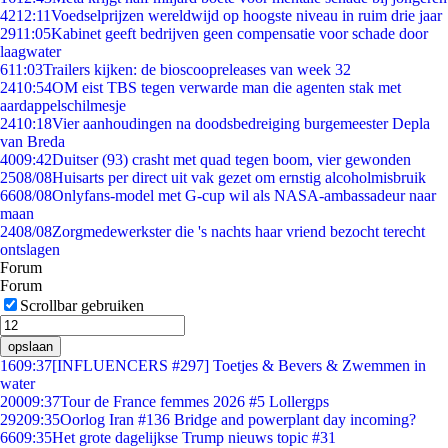
42
12:11
Voedselprijzen wereldwijd op hoogste niveau in ruim drie jaar
29
11:05
Kabinet geeft bedrijven geen compensatie voor schade door
laagwater
6
11:03
Trailers kijken: de bioscoopreleases van week 32
24
10:54
OM eist TBS tegen verwarde man die agenten stak met
aardappelschilmesje
24
10:18
Vier aanhoudingen na doodsbedreiging burgemeester Depla
van Breda
40
09:42
Duitser (93) crasht met quad tegen boom, vier gewonden
25
08/08
Huisarts per direct uit vak gezet om ernstig alcoholmisbruik
66
08/08
Onlyfans-model met G-cup wil als NASA-ambassadeur naar
maan
24
08/08
Zorgmedewerkster die 's nachts haar vriend bezocht terecht
ontslagen
Forum
Forum
Scrollbar gebruiken
opslaan
16
09:37
[INFLUENCERS #297] Toetjes & Bevers & Zwemmen in
water
200
09:37
Tour de France femmes 2026 #5 Lollergps
292
09:35
Oorlog Iran #136 Bridge and powerplant day incoming?
66
09:35
Het grote dagelijkse Trump nieuws topic #31