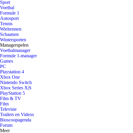
Sport
Voetbal
Formule 1
Autosport
Tennis
Wielrennen
Schaatsen
Wintersporten
Managerspelen
Voetbalmanager
Formule 1-manager
Games
PC
Playstation 4
Xbox One
Nintendo Switch
Xbox Series X|S
PlayStation 5
Film & TV
Film
Televisie
Trailers en Videos
Bioscoopagenda
Forum
Meer