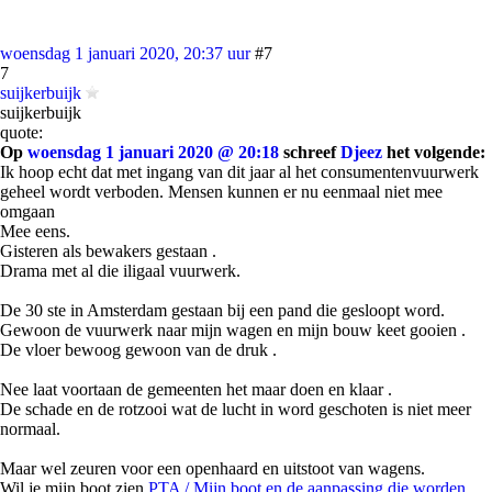
woensdag 1 januari 2020, 20:37 uur
#7
7
suijkerbuijk
suijkerbuijk
quote:
Op
woensdag 1 januari 2020 @ 20:18
schreef
Djeez
het volgende:
Ik hoop echt dat met ingang van dit jaar al het consumentenvuurwerk
geheel wordt verboden. Mensen kunnen er nu eenmaal niet mee
omgaan
Mee eens.
Gisteren als bewakers gestaan .
Drama met al die iligaal vuurwerk.
De 30 ste in Amsterdam gestaan bij een pand die gesloopt word.
Gewoon de vuurwerk naar mijn wagen en mijn bouw keet gooien .
De vloer bewoog gewoon van de druk .
Nee laat voortaan de gemeenten het maar doen en klaar .
De schade en de rotzooi wat de lucht in word geschoten is niet meer
normaal.
Maar wel zeuren voor een openhaard en uitstoot van wagens.
Wil je mijn boot zien
PTA / Mijn boot en de aanpassing die worden