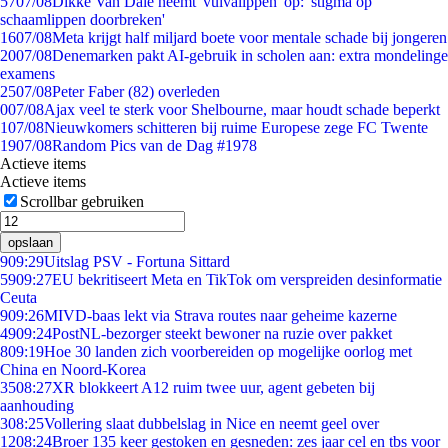
57
07/08
Dikke Van Dale neemt 'vulvalippen' op: 'stigma op
schaamlippen doorbreken'
16
07/08
Meta krijgt half miljard boete voor mentale schade bij jongeren
20
07/08
Denemarken pakt AI-gebruik in scholen aan: extra mondelinge
examens
25
07/08
Peter Faber (82) overleden
0
07/08
Ajax veel te sterk voor Shelbourne, maar houdt schade beperkt
1
07/08
Nieuwkomers schitteren bij ruime Europese zege FC Twente
19
07/08
Random Pics van de Dag #1978
Actieve items
Actieve items
Scrollbar gebruiken
opslaan
9
09:29
Uitslag PSV - Fortuna Sittard
59
09:27
EU bekritiseert Meta en TikTok om verspreiden desinformatie
Ceuta
9
09:26
MIVD-baas lekt via Strava routes naar geheime kazerne
49
09:24
PostNL-bezorger steekt bewoner na ruzie over pakket
8
09:19
Hoe 30 landen zich voorbereiden op mogelijke oorlog met
China en Noord-Korea
35
08:27
XR blokkeert A12 ruim twee uur, agent gebeten bij
aanhouding
3
08:25
Vollering slaat dubbelslag in Nice en neemt geel over
12
08:24
Broer 135 keer gestoken en gesneden: zes jaar cel en tbs voor