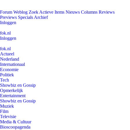
Forum
Weblog
Zoek
Actieve Items
Nieuws
Columns
Reviews
Previews
Specials
Archief
Inloggen
fok.nl
Inloggen
fok.nl
Actueel
Nederland
Internationaal
Economie
Politiek
Tech
Showbiz en Gossip
Opmerkelijk
Entertainment
Showbiz en Gossip
Muziek
Film
Televisie
Media & Cultuur
Bioscoopagenda