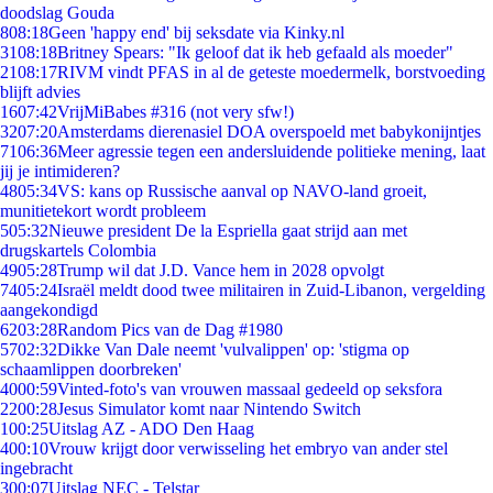
doodslag Gouda
8
08:18
Geen 'happy end' bij seksdate via Kinky.nl
31
08:18
Britney Spears: "Ik geloof dat ik heb gefaald als moeder"
21
08:17
RIVM vindt PFAS in al de geteste moedermelk, borstvoeding
blijft advies
16
07:42
VrijMiBabes #316 (not very sfw!)
32
07:20
Amsterdams dierenasiel DOA overspoeld met babykonijntjes
71
06:36
Meer agressie tegen een andersluidende politieke mening, laat
jij je intimideren?
48
05:34
VS: kans op Russische aanval op NAVO-land groeit,
munitietekort wordt probleem
5
05:32
Nieuwe president De la Espriella gaat strijd aan met
drugskartels Colombia
49
05:28
Trump wil dat J.D. Vance hem in 2028 opvolgt
74
05:24
Israël meldt dood twee militairen in Zuid-Libanon, vergelding
aangekondigd
62
03:28
Random Pics van de Dag #1980
57
02:32
Dikke Van Dale neemt 'vulvalippen' op: 'stigma op
schaamlippen doorbreken'
40
00:59
Vinted-foto's van vrouwen massaal gedeeld op seksfora
22
00:28
Jesus Simulator komt naar Nintendo Switch
1
00:25
Uitslag AZ - ADO Den Haag
4
00:10
Vrouw krijgt door verwisseling het embryo van ander stel
ingebracht
3
00:07
Uitslag NEC - Telstar