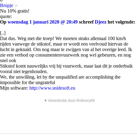
Brupje
Nu 10% gratis!
quote:
Op
woensdag 1 januari 2020 @ 20:49
schreef
Djeez
het volgende:
[..]
Dat dus. Weg met die troep! We moeten straks allemaal 100 km/h
rijden vanwege de stikstof, maar er wordt een veelvoud hiervan de
lucht in geknald. Om nog maar te zwijgen van al het overige leed. Ik
zie een verbod op consumentenvuurwerk nog wel gebeuren, en nog
snel ook
Stikstof komt nauwelijks vrij bij vuurwerk, maar laat dit je onderbuik
vooral niet tegenhouden.
We, the unwilling, let by the unqualified are accomplishing the
impossible for the ungrateful
Mijn software:
http://www.snidesoft.eu
▼ Advertentie door Refinery89