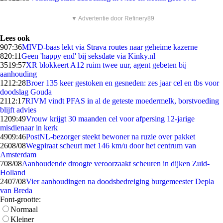
▼ Advertentie door Refinery89
Lees ook
9
07:36
MIVD-baas lekt via Strava routes naar geheime kazerne
8
20:11
Geen 'happy end' bij seksdate via Kinky.nl
35
19:57
XR blokkeert A12 ruim twee uur, agent gebeten bij
aanhouding
12
12:28
Broer 135 keer gestoken en gesneden: zes jaar cel en tbs voor
doodslag Gouda
21
12:17
RIVM vindt PFAS in al de geteste moedermelk, borstvoeding
blijft advies
12
09:49
Vrouw krijgt 30 maanden cel voor afpersing 12-jarige
misdienaar in kerk
49
09:46
PostNL-bezorger steekt bewoner na ruzie over pakket
26
08/08
Wegpiraat scheurt met 146 km/u door het centrum van
Amsterdam
7
08/08
Aanhoudende droogte veroorzaakt scheuren in dijken Zuid-
Holland
24
07/08
Vier aanhoudingen na doodsbedreiging burgemeester Depla
van Breda
Font-grootte:
Normaal
Kleiner