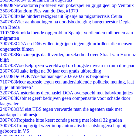
4
08/08
Niewiadoma profiteert van pokerspel en grijpt geel op Ventoux
35
08/08
Random Pics van de Dag #1979
27
07/08
Italië hindert reizigers uit Spanje na migratiecrisis Ceuta
24
07/08
Vier aanhoudingen na doodsbedreiging burgemeester Depla
van Breda
11
07/08
Smokkelbende opgerold in Spanje, verdienden miljoenen aan
migranten
39
07/08
CDA en D66 willen ingrijpen tegen 'gluurbrillen' die mensen
ongemerkt filmen
13
07/08
Benzineprijs daalt verder, onzekerheid over Straat van Hormuz
blijft
42
07/08
Voedselprijzen wereldwijd op hoogste niveau in ruim drie jaar
23
07/08
Quake krijgt na 30 jaar een gratis uitbreiding
2
07/08
De FOK!Voetbalmanager 2026/2027 is begonnen
71
07/08
Meer agressie tegen een andersluidende politieke mening, laat
jij je intimideren?
32
07/08
Amsterdams dierenasiel DOA overspoeld met babykonijntjes
29
07/08
Kabinet geeft bedrijven geen compensatie voor schade door
laagwater
24
07/08
OM eist TBS tegen verwarde man die agenten stak met
aardappelschilmesje
30
07/08
Tropische hitte keert zondag terug met lokaal 32 graden
30
07/08
Trump grijpt weer in op automatisch staatsburgerschap bij
geboorte in VS