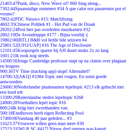
214
03:47
Punk, disco, New Wave of? #60 Sing along...
73
02:44
Spaanstalige nummers #34 A que calor nos pasaremos por el
verano?
78
02:42
PDC Nieuws #15: Matchfixing
46
02:35
Chinese Politiek #1 - Het Pad van de Draak
282
02:24
Post hier pas overleden muzikanten #32
28
02:19
De Avondetappe #177 - Bijna voorbij :(
198
02:00
[RTL] B&B vol liefde 6de seizoen #4
258
01:52
[UFO/UAP] #16 The Age of Disclosure
121
01:45
Koopzegels sparen bij AH duurt straks 2x zo lang
16
01:21
Ik rook nog steeds
145
00:50
Jonge Cambridge professor stapt op na claims over plagiaat
en leugens
9
00:36
TV Time (tracking app) stopt! Alternatief?
147
00:32
[AKQ] #3384 Topic met vragen. En soms goede
antwoorden.
236
00:30
Nederlandse plaatsnamen lepeltopic #213 elk gehucht met
een bord telt
133
00:29
Buitenlandse steden lepeltopic #268
249
00:28
Voetballers lepel topic #16
8
00:24
Ik krijg hier zweethanden van.
5
00:18
Eindhoven heeft eigen Reflecting Pool
174
00:06
Vandaag 40 jaar geleden... #3
116
23:37
Vrouwen willen geen man meer #30
175
23:31
[WLR SC #417] Nieuw deel openen was kaputt