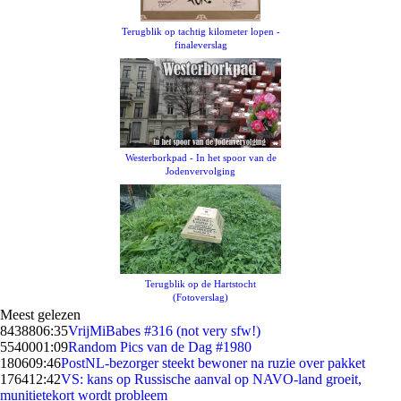
Terugblik op tachtig kilometer lopen -
finaleverslag
Westerborkpad - In het spoor van de
Jodenvervolging
Terugblik op de Hartstocht
(Fotoverslag)
Meest gelezen
84388
06:35
VrijMiBabes #316 (not very sfw!)
55400
01:09
Random Pics van de Dag #1980
1806
09:46
PostNL-bezorger steekt bewoner na ruzie over pakket
1764
12:42
VS: kans op Russische aanval op NAVO-land groeit,
munitietekort wordt probleem