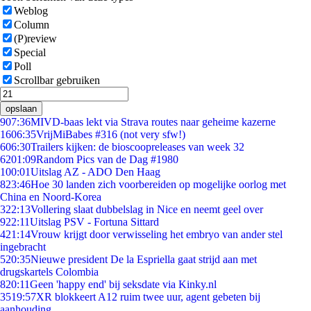
Weblog
Column
(P)review
Special
Poll
Scrollbar gebruiken
opslaan
9
07:36
MIVD-baas lekt via Strava routes naar geheime kazerne
16
06:35
VrijMiBabes #316 (not very sfw!)
6
06:30
Trailers kijken: de bioscoopreleases van week 32
62
01:09
Random Pics van de Dag #1980
1
00:01
Uitslag AZ - ADO Den Haag
8
23:46
Hoe 30 landen zich voorbereiden op mogelijke oorlog met
China en Noord-Korea
3
22:13
Vollering slaat dubbelslag in Nice en neemt geel over
9
22:11
Uitslag PSV - Fortuna Sittard
4
21:14
Vrouw krijgt door verwisseling het embryo van ander stel
ingebracht
5
20:35
Nieuwe president De la Espriella gaat strijd aan met
drugskartels Colombia
8
20:11
Geen 'happy end' bij seksdate via Kinky.nl
35
19:57
XR blokkeert A12 ruim twee uur, agent gebeten bij
aanhouding