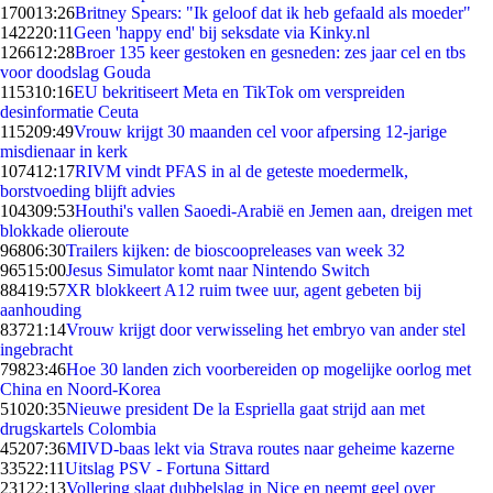
1700
13:26
Britney Spears: "Ik geloof dat ik heb gefaald als moeder"
1422
20:11
Geen 'happy end' bij seksdate via Kinky.nl
1266
12:28
Broer 135 keer gestoken en gesneden: zes jaar cel en tbs
voor doodslag Gouda
1153
10:16
EU bekritiseert Meta en TikTok om verspreiden
desinformatie Ceuta
1152
09:49
Vrouw krijgt 30 maanden cel voor afpersing 12-jarige
misdienaar in kerk
1074
12:17
RIVM vindt PFAS in al de geteste moedermelk,
borstvoeding blijft advies
1043
09:53
Houthi's vallen Saoedi-Arabië en Jemen aan, dreigen met
blokkade olieroute
968
06:30
Trailers kijken: de bioscoopreleases van week 32
965
15:00
Jesus Simulator komt naar Nintendo Switch
884
19:57
XR blokkeert A12 ruim twee uur, agent gebeten bij
aanhouding
837
21:14
Vrouw krijgt door verwisseling het embryo van ander stel
ingebracht
798
23:46
Hoe 30 landen zich voorbereiden op mogelijke oorlog met
China en Noord-Korea
510
20:35
Nieuwe president De la Espriella gaat strijd aan met
drugskartels Colombia
452
07:36
MIVD-baas lekt via Strava routes naar geheime kazerne
335
22:11
Uitslag PSV - Fortuna Sittard
231
22:13
Vollering slaat dubbelslag in Nice en neemt geel over