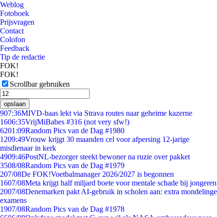
Weblog
Fotoboek
Prijsvragen
Contact
Colofon
Feedback
Tip de redactie
FOK!
FOK!
Scrollbar gebruiken
opslaan
9
07:36
MIVD-baas lekt via Strava routes naar geheime kazerne
16
06:35
VrijMiBabes #316 (not very sfw!)
62
01:09
Random Pics van de Dag #1980
12
09:49
Vrouw krijgt 30 maanden cel voor afpersing 12-jarige
misdienaar in kerk
49
09:46
PostNL-bezorger steekt bewoner na ruzie over pakket
35
08/08
Random Pics van de Dag #1979
2
07/08
De FOK!Voetbalmanager 2026/2027 is begonnen
16
07/08
Meta krijgt half miljard boete voor mentale schade bij jongeren
20
07/08
Denemarken pakt AI-gebruik in scholen aan: extra mondelinge
examens
19
07/08
Random Pics van de Dag #1978