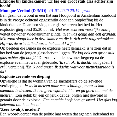
Explosie bij kinderkamer: 'Er lag een groot stuk glas achter zijn
hoofd'
Monique Verlind (DJMO)
01-01-2020 20:14
print
Een gezin dat woont in een flat aan Hoogoord in Amsterdam-Zuidoost
is in de vroege ochtend opgeschrikt door een ontploffing bij de
kinderkamer. Daardoor vlogen er glasscherven het bed in. Het
explosief ging rond 05.30 uur af.
'Het was echt een vreselijke knal',
vertelt bewoner Wiedjaikumar Binda.
'Het was gelijk aan een granaat.
M'n zoon slaapt hier in deze kamer en die is zich echt rotgeschrokken.
Hij was de oriëntatie daarna helemaal kwijt.'
Op beelden die Binda na de explosie heeft gemaakt, is te zien dat in
het bed van de jongen glasscherven liggen.
'Er lag ook een groot stuk
glas achter zijn hoofd.'
De zoon van de bewoner begreep na de
explosie even niet wat er gebeurde.
'Ik schrok. Ik dacht: wat gebeurt
er?'
, vertelt hij.
'En ik had angst. Ik dacht: wat voor nieuwjaarsdag is
dit?'
Explosie zevende verdieping
Opvallend is dat de woning van de slachtoffers op de zevende
verdieping is.
'Je zoekt meteen naar een schuldige, maar ik kan
niemand bedenken. Ik heb geen vijanden hier en ga goed om met de
mensen.'
Een geluk bij een ongeluk dat de jongen niet gewond is
geraakt door de explosie.
'Een engeltje heeft hem gesaved. Het glas lag
helemaal om hem heen.'
'Zeer kwalijk incident'
Een woordvoerder van de politie laat weten dat agenten inderdaad ter