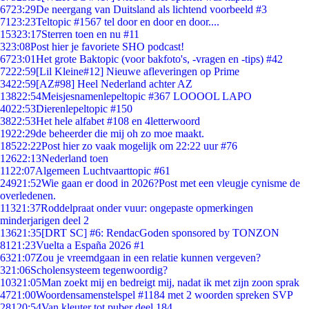
67
23:29
De neergang van Duitsland als lichtend voorbeeld #3
71
23:23
Teltopic #1567 tel door en door en door....
153
23:17
Sterren toen en nu #11
3
23:08
Post hier je favoriete SHO podcast!
67
23:01
Het grote Baktopic (voor bakfoto's, -vragen en -tips) #42
72
22:59
[Lil Kleine#12] Nieuwe afleveringen op Prime
34
22:59
[AZ#98] Heel Nederland achter AZ
138
22:54
Meisjesnamenlepeltopic #367 LOOOOL LAPO
40
22:53
Dierenlepeltopic #150
38
22:53
Het hele alfabet #108 en 4letterwoord
19
22:29
de beheerder die mij oh zo moe maakt.
185
22:22
Post hier zo vaak mogelijk om 22:22 uur #76
126
22:13
Nederland toen
11
22:07
Algemeen Luchtvaarttopic #61
249
21:52
Wie gaan er dood in 2026?Post met een vleugje cynisme de
overledenen.
113
21:37
Roddelpraat onder vuur: ongepaste opmerkingen
minderjarigen deel 2
136
21:35
[DRT SC] #6: RendacGoden sponsored by TONZON
81
21:23
Vuelta a España 2026 #1
63
21:07
Zou je vreemdgaan in een relatie kunnen vergeven?
3
21:06
Scholensysteem tegenwoordig?
103
21:05
Man zoekt mij en bedreigt mij, nadat ik met zijn zoon sprak
47
21:00
Woordensamenstelspel #1184 met 2 woorden spreken SVP
281
20:54
Van kleuter tot puber deel 184