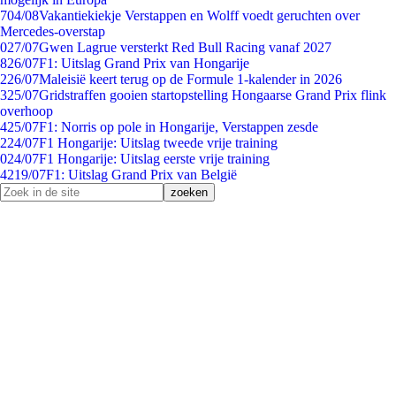
7
04/08
Vakantiekiekje Verstappen en Wolff voedt geruchten over
Mercedes-overstap
0
27/07
Gwen Lagrue versterkt Red Bull Racing vanaf 2027
8
26/07
F1: Uitslag Grand Prix van Hongarije
2
26/07
Maleisië keert terug op de Formule 1-kalender in 2026
3
25/07
Gridstraffen gooien startopstelling Hongaarse Grand Prix flink
overhoop
4
25/07
F1: Norris op pole in Hongarije, Verstappen zesde
2
24/07
F1 Hongarije: Uitslag tweede vrije training
0
24/07
F1 Hongarije: Uitslag eerste vrije training
42
19/07
F1: Uitslag Grand Prix van België