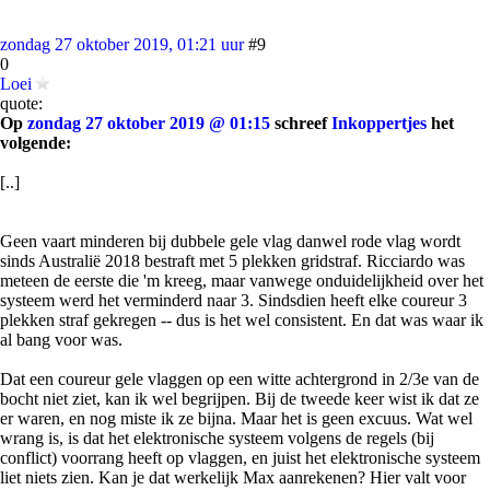
zondag 27 oktober 2019, 01:21 uur
#9
0
Loei
quote:
Op
zondag 27 oktober 2019 @ 01:15
schreef
Inkoppertjes
het
volgende:
[..]
Geen vaart minderen bij dubbele gele vlag danwel rode vlag wordt
sinds Australië 2018 bestraft met 5 plekken gridstraf. Ricciardo was
meteen de eerste die 'm kreeg, maar vanwege onduidelijkheid over het
systeem werd het verminderd naar 3. Sindsdien heeft elke coureur 3
plekken straf gekregen -- dus is het wel consistent. En dat was waar ik
al bang voor was.
Dat een coureur gele vlaggen op een witte achtergrond in 2/3e van de
bocht niet ziet, kan ik wel begrijpen. Bij de tweede keer wist ik dat ze
er waren, en nog miste ik ze bijna. Maar het is geen excuus. Wat wel
wrang is, is dat het elektronische systeem volgens de regels (bij
conflict) voorrang heeft op vlaggen, en juist het elektronische systeem
liet niets zien. Kan je dat werkelijk Max aanrekenen? Hier valt voor