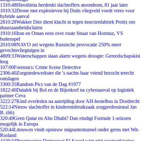
13
10:48
Hiroshima herdenkt slachtoffers atoombom, 81 jaar later
10
10:32
Drone met explosieven bij Duits vliegveld voedt vrees voor
hybride aanval
28
10:28
Wakker Dier dient klacht in tegen insectenfabriek Protix om
duurzaamheidsclaims
19
10:16
Iran en Oman eens over route Straat van Hormuz, VS
buitenspel
20
10:08
NAVO zet wegens Russische provocatie 250% meer
gevechtsvliegtuigen in
48
09:33
Waterschappen slaan alarm wegens droogte: Gereedschapskist
leeg
1
07:00
Forensics: Crime Scene Detective
23
06:40
Zorgmedewerkster die 's nachts haar vriend bezocht terecht
ontslagen
33
00:35
Random Pics van de Dag #1977
18
22:40
Datalek bij Bol en de Bijenkorf na cyberaanval op logistiek
partner Ceva
32
22:27
Kind overleden na aanrijding door AH-bestelbus in Dordrecht
5
22:14
Nieuw slachtoffer in kindermisbruikzaak zorgprofessional Jan
B. (66)
3
20:49
Geen Qatar en Abu Dhabi? Dan eindigt Formule 1-seizoen
mogelijk in Europa
5
20:44
Litouwen vindt opnieuw migrantentunnel onder grens met Wit-
Rusland
44
20:34
Progressieve Democraat El-Sayed wint nipt voorverkiezing