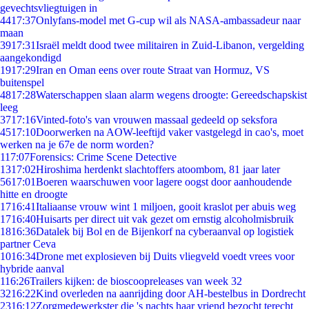
gevechtsvliegtuigen in
44
17:37
Onlyfans-model met G-cup wil als NASA-ambassadeur naar
maan
39
17:31
Israël meldt dood twee militairen in Zuid-Libanon, vergelding
aangekondigd
19
17:29
Iran en Oman eens over route Straat van Hormuz, VS
buitenspel
48
17:28
Waterschappen slaan alarm wegens droogte: Gereedschapskist
leeg
37
17:16
Vinted-foto's van vrouwen massaal gedeeld op seksfora
45
17:10
Doorwerken na AOW-leeftijd vaker vastgelegd in cao's, moet
werken na je 67e de norm worden?
1
17:07
Forensics: Crime Scene Detective
13
17:02
Hiroshima herdenkt slachtoffers atoombom, 81 jaar later
56
17:01
Boeren waarschuwen voor lagere oogst door aanhoudende
hitte en droogte
17
16:41
Italiaanse vrouw wint 1 miljoen, gooit kraslot per abuis weg
17
16:40
Huisarts per direct uit vak gezet om ernstig alcoholmisbruik
18
16:36
Datalek bij Bol en de Bijenkorf na cyberaanval op logistiek
partner Ceva
10
16:34
Drone met explosieven bij Duits vliegveld voedt vrees voor
hybride aanval
1
16:26
Trailers kijken: de bioscoopreleases van week 32
32
16:22
Kind overleden na aanrijding door AH-bestelbus in Dordrecht
23
16:12
Zorgmedewerkster die 's nachts haar vriend bezocht terecht