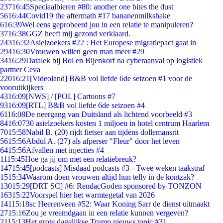
237
16:45
Speciaalbieren #80: another one bites the dust
56
16:44
Covid19 the aftermath #17 bananenmilkshake
6
16:39
Wel eens geprobeerd jou in een relatie te manipuleren?
37
16:38
GGZ heeft mij gezond verklaard.
243
16:32
Asielzoekers #22 : Het Europese migratiepact gaat in
294
16:30
Vrouwen willen geen man meer #29
34
16:29
Datalek bij Bol en Bijenkorf na cyberaanval op logistiek
partner Ceva
220
16:21
[Videoland] B&B vol liefde 6de seizoen #1 voor de
vooruitkijkers
43
16:09
[NWS] / [POL] Cartoons #7
93
16:09
[RTL] B&B vol liefde 6de seizoen #4
61
16:08
De neergang van Duitsland als lichtend voorbeeld #3
84
16:07
30 asielzoekers kosten 1 miljoen in hotel centrum Haarlem
70
15:58
Nabil B. (20) rijdt fietser aan tijdens dollemansrit
56
15:56
Abdul A. (27) als afperser "Fleur" door het leven
64
15:56
Afvallen met injecties #4
11
15:45
Hoe ga jij om met een relatiebreuk?
147
15:45
[podcasts] Misdaad podcasts #3 - Twee weken taakstraf
15
15:34
Waarom doen vrouwen altijd hun telly in de kontzak?
130
15:29
[DRT SC] #6: RendacGoden sponsored by TONZON
163
15:22
Voorspel hier het warmtegetal van 2026
141
15:18
sc Heerenveen #52: Waar Koning Sarr de dienst uitmaakt
27
15:16
Zou je vreemdgaan in een relatie kunnen vergeven?
21
15:13
Het grote dagelijkse Trump nieuws topic #31