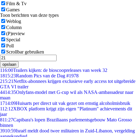
Film & Tv
Games
Toon berichten van deze types
Weblog
Column
(P)review
Special
Poll
Scrollbar gebruiken
opslaan
1
16:00
Trailers kijken: de bioscoopreleases van week 32
18
15:23
Random Pics van de Dag #1978
2
15:21
Netflix-abonnees krijgen exclusieve early access tot uitgebreide
GTA VI trailer
44
14:35
Onlyfans-model met G-cup wil als NASA-ambassadeur naar
maan
17
14:09
Huisarts per direct uit vak gezet om ernstig alcoholmisbruik
1
12:12
XBOX platform krijgt zijn eigen "Platinum" achievements dit
jaar
8
11:27
Capibara's lopen Braziliaans parlementsgebouw Mato Grosso
binnen
39
10:59
Israël meldt dood twee militairen in Zuid-Libanon, vergelding
aangekondigd