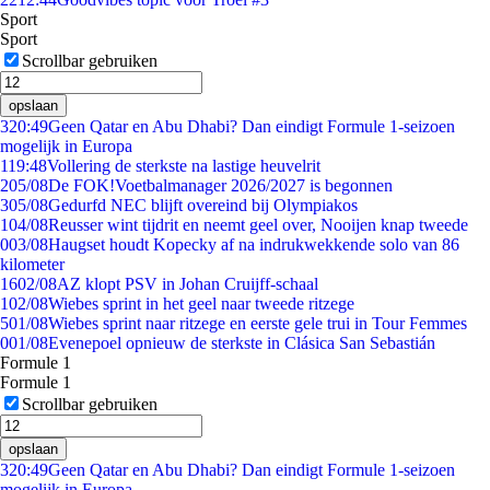
Sport
Sport
Scrollbar gebruiken
opslaan
3
20:49
Geen Qatar en Abu Dhabi? Dan eindigt Formule 1-seizoen
mogelijk in Europa
1
19:48
Vollering de sterkste na lastige heuvelrit
2
05/08
De FOK!Voetbalmanager 2026/2027 is begonnen
3
05/08
Gedurfd NEC blijft overeind bij Olympiakos
1
04/08
Reusser wint tijdrit en neemt geel over, Nooijen knap tweede
0
03/08
Haugset houdt Kopecky af na indrukwekkende solo van 86
kilometer
16
02/08
AZ klopt PSV in Johan Cruijff-schaal
1
02/08
Wiebes sprint in het geel naar tweede ritzege
5
01/08
Wiebes sprint naar ritzege en eerste gele trui in Tour Femmes
0
01/08
Evenepoel opnieuw de sterkste in Clásica San Sebastián
Formule 1
Formule 1
Scrollbar gebruiken
opslaan
3
20:49
Geen Qatar en Abu Dhabi? Dan eindigt Formule 1-seizoen
mogelijk in Europa