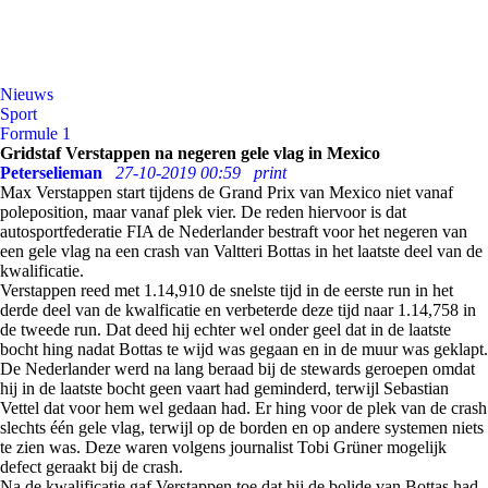
Nieuws
Sport
Formule 1
Gridstaf Verstappen na negeren gele vlag in Mexico
Peterselieman
27-10-2019 00:59
print
Max Verstappen start tijdens de Grand Prix van Mexico niet vanaf
poleposition, maar vanaf plek vier. De reden hiervoor is dat
autosportfederatie FIA de Nederlander bestraft voor het negeren van
een gele vlag na een crash van Valtteri Bottas in het laatste deel van de
kwalificatie.
Verstappen reed met 1.14,910 de snelste tijd in de eerste run in het
derde deel van de kwalficatie en verbeterde deze tijd naar 1.14,758 in
de tweede run. Dat deed hij echter wel onder geel dat in de laatste
bocht hing nadat Bottas te wijd was gegaan en in de muur was geklapt.
De Nederlander werd na lang beraad bij de stewards geroepen omdat
hij in de laatste bocht geen vaart had geminderd, terwijl Sebastian
Vettel dat voor hem wel gedaan had. Er hing voor de plek van de crash
slechts één gele vlag, terwijl op de borden en op andere systemen niets
te zien was. Deze waren volgens journalist Tobi Grüner mogelijk
defect geraakt bij de crash.
Na de kwalificatie gaf Verstappen toe dat hij de bolide van Bottas had