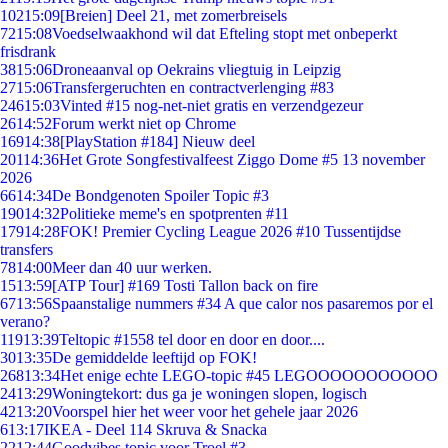
102
15:09
[Breien] Deel 21, met zomerbreisels
72
15:08
Voedselwaakhond wil dat Efteling stopt met onbeperkt
frisdrank
38
15:06
Droneaanval op Oekrains vliegtuig in Leipzig
27
15:06
Transfergeruchten en contractverlenging #83
246
15:03
Vinted #15 nog-net-niet gratis en verzendgezeur
26
14:52
Forum werkt niet op Chrome
169
14:38
[PlayStation #184] Nieuw deel
201
14:36
Het Grote Songfestivalfeest Ziggo Dome #5 13 november
2026
66
14:34
De Bondgenoten Spoiler Topic #3
190
14:32
Politieke meme's en spotprenten #11
179
14:28
FOK! Premier Cycling League 2026 #10 Tussentijdse
transfers
78
14:00
Meer dan 40 uur werken.
15
13:59
[ATP Tour] #169 Tosti Tallon back on fire
67
13:56
Spaanstalige nummers #34 A que calor nos pasaremos por el
verano?
119
13:39
Teltopic #1558 tel door en door en door....
30
13:35
De gemiddelde leeftijd op FOK!
268
13:34
Het enige echte LEGO-topic #45 LEGOOOOOOOOOOO
24
13:29
Woningtekort: dus ga je woningen slopen, logisch
42
13:20
Voorspel hier het weer voor het gehele jaar 2026
6
13:17
IKEA - Deel 114 Skruva & Snacka
22
12:44
Goodvibes topic voor Troel #3