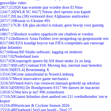
gruwelijke video
28
17:21
2026 kan warmste jaar worden door El Nino
124
17:20
[WLR SC #417] Nieuw deel openen was kaputt
114
17:20
Lisa (38) vermoord door Afghaanse asielzoeker
207
17:19
Russia vs Ukraine #91
220
17:17
GR: Elk glas alcohol is riskant, geen bewijs voor gunstig
effect
188
17:15
Boeken worden opgekocht om chatbots te voeden
91
17:12
Influencer Anna Dobber over pestgedrag op gesponsorde reis
82
17:08
UEFA kondigt boycot van FIFA-competities aan vanwege
plan Infantino
6
17:04
Insta360 Studio software, lagging en stotteren
116
17:02
Nederland toen
92
17:02
Koopzegels sparen bij AH duurt straks 2x zo lang
218
17:00
[Golf] Centraal #18: Moving day, meestal naar beneden
10
16:59
[RTL4] Bestemming X
135
16:59
Grote natuurbrand in Noord-Limburg
10
16:57
Meest innovatieve game mechanics
32
16:56
Vinted-foto's van vrouwen massaal gedeeld op seksfora
38
16:54
[SBS6] De Bondgenoten #317 We dansen de macaroni
120
16:51
Wat lees je nu? #96 zomerlezen
171
16:50
Gianni Infantino doet aanbod om 211 voetbalbonden 'om te
kopen'
112
16:49
Hurricane & Cyclone Season 2026
255
16:48
[Dagboek] Veel aan hoofd - Deel 27