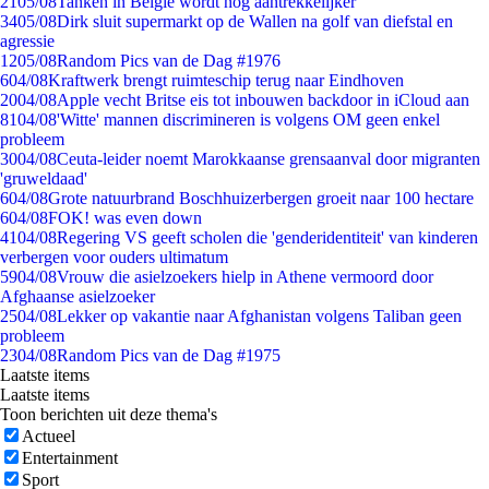
21
05/08
Tanken in België wordt nóg aantrekkelijker
34
05/08
Dirk sluit supermarkt op de Wallen na golf van diefstal en
agressie
12
05/08
Random Pics van de Dag #1976
6
04/08
Kraftwerk brengt ruimteschip terug naar Eindhoven
20
04/08
Apple vecht Britse eis tot inbouwen backdoor in iCloud aan
81
04/08
'Witte' mannen discrimineren is volgens OM geen enkel
probleem
30
04/08
Ceuta-leider noemt Marokkaanse grensaanval door migranten
'gruweldaad'
6
04/08
Grote natuurbrand Boschhuizerbergen groeit naar 100 hectare
6
04/08
FOK! was even down
41
04/08
Regering VS geeft scholen die 'genderidentiteit' van kinderen
verbergen voor ouders ultimatum
59
04/08
Vrouw die asielzoekers hielp in Athene vermoord door
Afghaanse asielzoeker
25
04/08
Lekker op vakantie naar Afghanistan volgens Taliban geen
probleem
23
04/08
Random Pics van de Dag #1975
Laatste items
Laatste items
Toon berichten uit deze thema's
Actueel
Entertainment
Sport