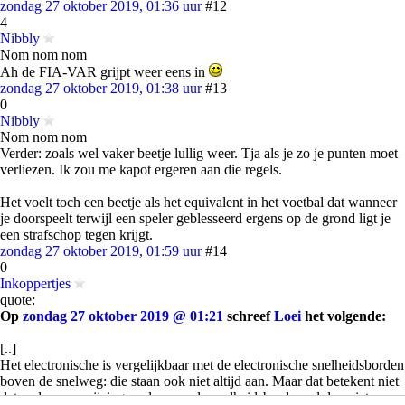
zondag 27 oktober 2019, 01:36 uur
#12
4
Nibbly
Nom nom nom
Ah de FIA-VAR grijpt weer eens in
zondag 27 oktober 2019, 01:38 uur
#13
0
Nibbly
Nom nom nom
Verder: zoals wel vaker beetje lullig weer. Tja als je zo je punten moet
verliezen. Ik zou me kapot ergeren aan die regels.
Het voelt toch een beetje als het equivalent in het voetbal dat wanneer
je doorspeelt terwijl een speler geblesseerd ergens op de grond ligt je
een strafschop tegen krijgt.
zondag 27 oktober 2019, 01:59 uur
#14
0
Inkoppertjes
quote:
Op
zondag 27 oktober 2019 @ 01:21
schreef
Loei
het volgende:
[..]
Het electronische is vergelijkbaar met de electronische snelheidsborden
boven de snelweg: die staan ook niet altijd aan. Maar dat betekent niet
dat andere aanwijzingen als normale snelheidsborden, al dan niet