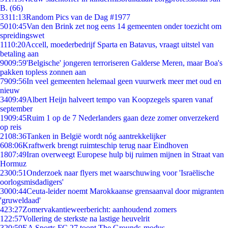
B. (66)
33
11:13
Random Pics van de Dag #1977
50
10:45
Van den Brink zet nog eens 14 gemeenten onder toezicht om
spreidingswet
11
10:20
Accell, moederbedrijf Sparta en Batavus, vraagt uitstel van
betaling aan
90
09:59
'Belgische' jongeren terroriseren Galderse Meren, maar Boa's
pakken topless zonnen aan
79
09:56
In veel gemeenten helemaal geen vuurwerk meer met oud en
nieuw
34
09:49
Albert Heijn halveert tempo van Koopzegels sparen vanaf
september
19
09:45
Ruim 1 op de 7 Nederlanders gaan deze zomer onverzekerd
op reis
21
08:36
Tanken in België wordt nóg aantrekkelijker
6
08:06
Kraftwerk brengt ruimteschip terug naar Eindhoven
18
07:49
Iran overweegt Europese hulp bij ruimen mijnen in Straat van
Hormuz
23
00:51
Onderzoek naar flyers met waarschuwing voor 'Israëlische
oorlogsmisdadigers'
30
00:44
Ceuta-leider noemt Marokkaanse grensaanval door migranten
'gruweldaad'
4
23:27
Zomervakantieweerbericht: aanhoudend zomers
1
22:57
Vollering de sterkste na lastige heuvelrit
3
20:59
EA Sports FC 27 toont The Grounds-modus