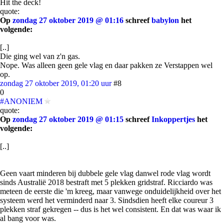
Hit the deck!
quote:
Op
zondag 27 oktober 2019 @ 01:16
schreef
babylon
het
volgende:
[..]
Die ging wel van z'n gas.
Nope. Was alleen geen gele vlag en daar pakken ze Verstappen wel
op.
zondag 27 oktober 2019, 01:20 uur
#8
0
#ANONIEM
quote:
Op
zondag 27 oktober 2019 @ 01:15
schreef
Inkoppertjes
het
volgende:
[..]
Geen vaart minderen bij dubbele gele vlag danwel rode vlag wordt
sinds Australië 2018 bestraft met 5 plekken gridstraf. Ricciardo was
meteen de eerste die 'm kreeg, maar vanwege onduidelijkheid over het
systeem werd het verminderd naar 3. Sindsdien heeft elke coureur 3
plekken straf gekregen -- dus is het wel consistent. En dat was waar ik
al bang voor was.