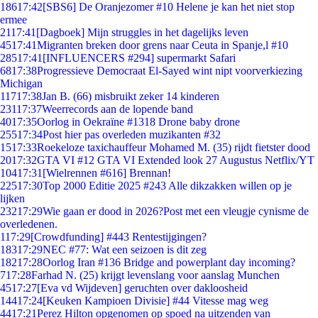
186
17:42
[SBS6] De Oranjezomer #10 Helene je kan het niet stop
ermee
21
17:41
[Dagboek] Mijn struggles in het dagelijks leven
45
17:41
Migranten breken door grens naar Ceuta in Spanje,l #10
285
17:41
[INFLUENCERS #294] supermarkt Safari
68
17:38
Progressieve Democraat El-Sayed wint nipt voorverkiezing
Michigan
117
17:38
Jan B. (66) misbruikt zeker 14 kinderen
231
17:37
Weerrecords aan de lopende band
40
17:35
Oorlog in Oekraïne #1318 Drone baby drone
255
17:34
Post hier pas overleden muzikanten #32
15
17:33
Roekeloze taxichauffeur Mohamed M. (35) rijdt fietster dood
20
17:32
GTA VI #12 GTA VI Extended look 27 Augustus Netflix/YT
104
17:31
[Wielrennen #616] Brennan!
225
17:30
Top 2000 Editie 2025 #243 Alle dikzakken willen op je
lijken
232
17:29
Wie gaan er dood in 2026?Post met een vleugje cynisme de
overledenen.
1
17:29
[Crowdfunding] #443 Rentestijgingen?
183
17:29
NEC #77: Wat een seizoen is dit zeg
182
17:28
Oorlog Iran #136 Bridge and powerplant day incoming?
7
17:28
Farhad N. (25) krijgt levenslang voor aanslag Munchen
45
17:27
[Eva vd Wijdeven] geruchten over dakloosheid
144
17:24
[Keuken Kampioen Divisie] #44 Vitesse mag weg
44
17:21
Perez Hilton opgenomen op spoed na uitzenden van