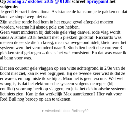
Op
zondag 27 oktober 2019 @ 01:08
schreef
Spraypaint
het
volgende:
Je geeft Ferrari International Assistance de kans om je te pakken en dat
laten ze simpelweg niet na.
Zijn snelste ronde had hem in het ergste geval afgepakt moeten
worden, waarna hij alsnog pole zou hebben.
Geen vaart minderen bij dubbele gele vlag danwel rode vlag wordt
sinds Australië 2018 bestraft met 5 plekken gridstraf. Ricciardo was
meteen de eerste die 'm kreeg, maar vanwege onduidelijkheid over het
systeem werd het verminderd naar 3. Sindsdien heeft elke coureur 3
plekken straf gekregen -- dus is het wel consistent. En dat was waar ik
al bang voor was.
Dat een coureur gele vlaggen op een witte achtergrond in 2/3e van de
bocht niet ziet, kan ik wel begrijpen. Bij de tweede keer wist ik dat ze
er waren, en nog miste ik ze bijna. Maar het is geen excuus. Wat wel
wrang is, is dat het elektronische systeem volgens de regels (bij
conflict) voorrang heeft op vlaggen, en juist het elektronische systeem
liet niets zien. Kan je dat werkelijk Max aanrekenen? Hier valt voor
Red Bull nog beroep op aan te tekenen.
▼ Advertentie door Refinery89