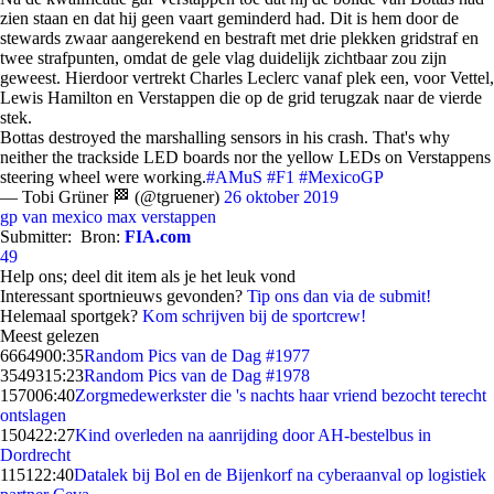
zien staan en dat hij geen vaart geminderd had. Dit is hem door de
stewards zwaar aangerekend en bestraft met drie plekken gridstraf en
twee strafpunten, omdat de gele vlag duidelijk zichtbaar zou zijn
geweest. Hierdoor vertrekt Charles Leclerc vanaf plek een, voor Vettel,
Lewis Hamilton en Verstappen die op de grid terugzak naar de vierde
stek.
Bottas destroyed the marshalling sensors in his crash. That's why
neither the trackside LED boards nor the yellow LEDs on Verstappens
steering wheel were working.
#AMuS
#F1
#MexicoGP
— Tobi Grüner 🏁 (@tgruener)
26 oktober 2019
gp van mexico
max verstappen
Submitter:
Bron:
FIA.com
49
Help ons; deel dit item als je het leuk vond
Interessant sportnieuws gevonden?
Tip ons dan via de submit!
Helemaal sportgek?
Kom schrijven bij de sportcrew!
Meest gelezen
66649
00:35
Random Pics van de Dag #1977
35493
15:23
Random Pics van de Dag #1978
1570
06:40
Zorgmedewerkster die 's nachts haar vriend bezocht terecht
ontslagen
1504
22:27
Kind overleden na aanrijding door AH-bestelbus in
Dordrecht
1151
22:40
Datalek bij Bol en de Bijenkorf na cyberaanval op logistiek