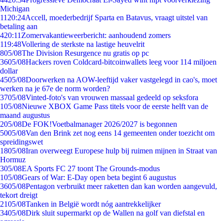
Michigan
11
20:24
Accell, moederbedrijf Sparta en Batavus, vraagt uitstel van
betaling aan
4
20:11
Zomervakantieweerbericht: aanhoudend zomers
1
19:48
Vollering de sterkste na lastige heuvelrit
8
05/08
The Division Resurgence nu gratis op pc
36
05/08
Hackers roven Coldcard-bitcoinwallets leeg voor 114 miljoen
dollar
45
05/08
Doorwerken na AOW-leeftijd vaker vastgelegd in cao's, moet
werken na je 67e de norm worden?
37
05/08
Vinted-foto's van vrouwen massaal gedeeld op seksfora
1
05/08
Nieuwe XBOX Game Pass titels voor de eerste helft van de
maand augustus
2
05/08
De FOK!Voetbalmanager 2026/2027 is begonnen
50
05/08
Van den Brink zet nog eens 14 gemeenten onder toezicht om
spreidingswet
18
05/08
Iran overweegt Europese hulp bij ruimen mijnen in Straat van
Hormuz
3
05/08
EA Sports FC 27 toont The Grounds-modus
1
05/08
Gears of War: E-Day open beta begint 6 augustus
36
05/08
Pentagon verbruikt meer raketten dan kan worden aangevuld,
tekort dreigt
21
05/08
Tanken in België wordt nóg aantrekkelijker
34
05/08
Dirk sluit supermarkt op de Wallen na golf van diefstal en