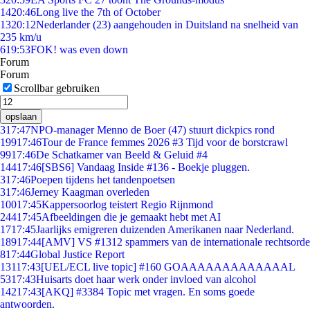
14
20:46
Long live the 7th of October
13
20:12
Nederlander (23) aangehouden in Duitsland na snelheid van
235 km/u
6
19:53
FOK! was even down
Forum
Forum
Scrollbar gebruiken
opslaan
3
17:47
NPO-manager Menno de Boer (47) stuurt dickpics rond
199
17:46
Tour de France femmes 2026 #3 Tijd voor de borstcrawl
99
17:46
De Schatkamer van Beeld & Geluid #4
144
17:46
[SBS6] Vandaag Inside #136 - Boekje pluggen.
3
17:46
Poepen tijdens het tandenpoetsen
3
17:46
Jerney Kaagman overleden
100
17:45
Kappersoorlog teistert Regio Rijnmond
244
17:45
Afbeeldingen die je gemaakt hebt met AI
17
17:45
Jaarlijks emigreren duizenden Amerikanen naar Nederland.
189
17:44
[AMV] VS #1312 spammers van de internationale rechtsorde
8
17:44
Global Justice Report
131
17:43
[UEL/ECL live topic] #160 GOAAAAAAAAAAAAAL
53
17:43
Huisarts doet haar werk onder invloed van alcohol
142
17:43
[AKQ] #3384 Topic met vragen. En soms goede
antwoorden.