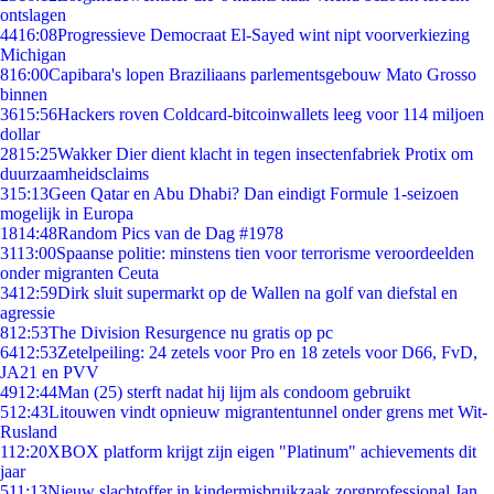
ontslagen
44
16:08
Progressieve Democraat El-Sayed wint nipt voorverkiezing
Michigan
8
16:00
Capibara's lopen Braziliaans parlementsgebouw Mato Grosso
binnen
36
15:56
Hackers roven Coldcard-bitcoinwallets leeg voor 114 miljoen
dollar
28
15:25
Wakker Dier dient klacht in tegen insectenfabriek Protix om
duurzaamheidsclaims
3
15:13
Geen Qatar en Abu Dhabi? Dan eindigt Formule 1-seizoen
mogelijk in Europa
18
14:48
Random Pics van de Dag #1978
31
13:00
Spaanse politie: minstens tien voor terrorisme veroordeelden
onder migranten Ceuta
34
12:59
Dirk sluit supermarkt op de Wallen na golf van diefstal en
agressie
8
12:53
The Division Resurgence nu gratis op pc
64
12:53
Zetelpeiling: 24 zetels voor Pro en 18 zetels voor D66, FvD,
JA21 en PVV
49
12:44
Man (25) sterft nadat hij lijm als condoom gebruikt
5
12:43
Litouwen vindt opnieuw migrantentunnel onder grens met Wit-
Rusland
1
12:20
XBOX platform krijgt zijn eigen "Platinum" achievements dit
jaar
5
11:13
Nieuw slachtoffer in kindermisbruikzaak zorgprofessional Jan