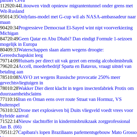
partner Ceva
1129
20:44
Litouwen vindt opnieuw migrantentunnel onder grens met
Wit-Rusland
950
14:35
Onlyfans-model met G-cup wil als NASA-ambassadeur naar
maan
904
20:34
Progressieve Democraat El-Sayed wint nipt voorverkiezing
Michigan
847
20:49
Geen Qatar en Abu Dhabi? Dan eindigt Formule 1-seizoen
mogelijk in Europa
804
09:33
Waterschappen slaan alarm wegens droogte:
Gereedschapskist leeg
797
14:09
Huisarts per direct uit vak gezet om ernstig alcoholmisbruik
796
20:24
Accell, moederbedrijf Sparta en Batavus, vraagt uitstel van
betaling aan
785
10:08
NAVO zet wegens Russische provocatie 250% meer
gevechtsvliegtuigen in
780
10:28
Wakker Dier dient klacht in tegen insectenfabriek Protix om
duurzaamheidsclaims
771
10:16
Iran en Oman eens over route Straat van Hormuz, VS
buitenspel
763
10:32
Drone met explosieven bij Duits vliegveld voedt vrees voor
hybride aanval
715
22:14
Nieuw slachtoffer in kindermisbruikzaak zorgprofessional
Jan B. (66)
705
11:27
Capibara's lopen Braziliaans parlementsgebouw Mato Grosso