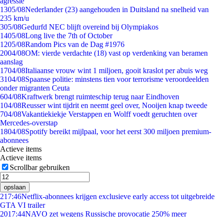
agressie
13
05/08
Nederlander (23) aangehouden in Duitsland na snelheid van
235 km/u
3
05/08
Gedurfd NEC blijft overeind bij Olympiakos
14
05/08
Long live the 7th of October
12
05/08
Random Pics van de Dag #1976
20
04/08
OM: vierde verdachte (18) vast op verdenking van beramen
aanslag
17
04/08
Italiaanse vrouw wint 1 miljoen, gooit kraslot per abuis weg
31
04/08
Spaanse politie: minstens tien voor terrorisme veroordeelden
onder migranten Ceuta
6
04/08
Kraftwerk brengt ruimteschip terug naar Eindhoven
1
04/08
Reusser wint tijdrit en neemt geel over, Nooijen knap tweede
7
04/08
Vakantiekiekje Verstappen en Wolff voedt geruchten over
Mercedes-overstap
18
04/08
Spotify bereikt mijlpaal, voor het eerst 300 miljoen premium-
abonnees
Actieve items
Actieve items
Scrollbar gebruiken
opslaan
2
17:46
Netflix-abonnees krijgen exclusieve early access tot uitgebreide
GTA VI trailer
20
17:44
NAVO zet wegens Russische provocatie 250% meer