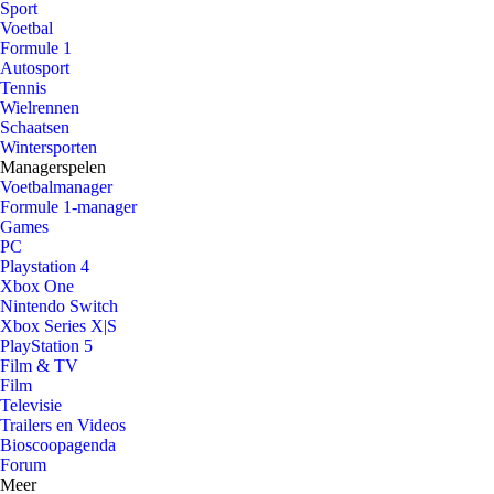
Sport
Voetbal
Formule 1
Autosport
Tennis
Wielrennen
Schaatsen
Wintersporten
Managerspelen
Voetbalmanager
Formule 1-manager
Games
PC
Playstation 4
Xbox One
Nintendo Switch
Xbox Series X|S
PlayStation 5
Film & TV
Film
Televisie
Trailers en Videos
Bioscoopagenda
Forum
Meer