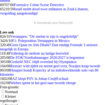
binnen
697
07:00
Forensics: Crime Scene Detective
652
10:59
Israël meldt dood twee militairen in Zuid-Libanon,
vergelding aangekondigd
▼ Advertentie door Refinery89
Lees ook
8
26/10
Verstappen: "De snelste te zijn is ongelofelijk"
34
26/10
F1: Poleposition Verstappen in Mexico
3
20:49
Geen Qatar en Abu Dhabi? Dan eindigt Formule 1-seizoen
mogelijk in Europa
1
19:48
Vollering de sterkste na lastige heuvelrit
2
05/08
De FOK!Voetbalmanager 2026/2027 is begonnen
3
05/08
Gedurfd NEC blijft overeind bij Olympiakos
1
04/08
Reusser wint tijdrit en neemt geel over, Nooijen knap tweede
0
03/08
Haugset houdt Kopecky af na indrukwekkende solo van 86
kilometer
16
02/08
AZ klopt PSV in Johan Cruijff-schaal
1
02/08
Wiebes sprint in het geel naar tweede ritzege
Font-grootte:
Normaal
Kleiner
regelhoogte :