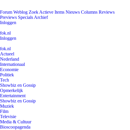
Forum
Weblog
Zoek
Actieve Items
Nieuws
Columns
Reviews
Previews
Specials
Archief
Inloggen
fok.nl
Inloggen
fok.nl
Actueel
Nederland
Internationaal
Economie
Politiek
Tech
Showbiz en Gossip
Opmerkelijk
Entertainment
Showbiz en Gossip
Muziek
Film
Televisie
Media & Cultuur
Bioscoopagenda