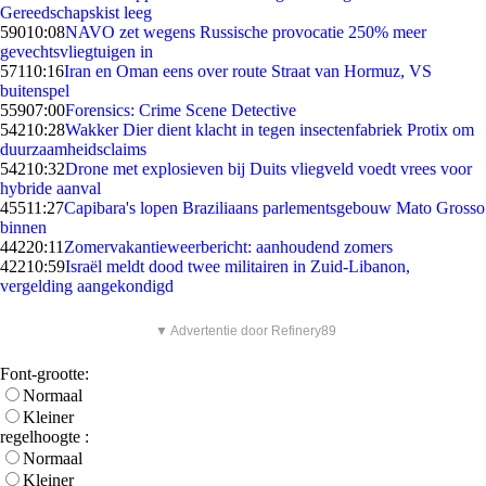
Gereedschapskist leeg
590
10:08
NAVO zet wegens Russische provocatie 250% meer
gevechtsvliegtuigen in
571
10:16
Iran en Oman eens over route Straat van Hormuz, VS
buitenspel
559
07:00
Forensics: Crime Scene Detective
542
10:28
Wakker Dier dient klacht in tegen insectenfabriek Protix om
duurzaamheidsclaims
542
10:32
Drone met explosieven bij Duits vliegveld voedt vrees voor
hybride aanval
455
11:27
Capibara's lopen Braziliaans parlementsgebouw Mato Grosso
binnen
442
20:11
Zomervakantieweerbericht: aanhoudend zomers
422
10:59
Israël meldt dood twee militairen in Zuid-Libanon,
vergelding aangekondigd
▼ Advertentie door Refinery89
Font-grootte:
Normaal
Kleiner
regelhoogte :
Normaal
Kleiner