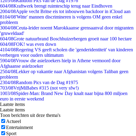
12
05/08
Random Pics van de Dag #1976
6
04/08
Kraftwerk brengt ruimteschip terug naar Eindhoven
20
04/08
Apple vecht Britse eis tot inbouwen backdoor in iCloud aan
81
04/08
'Witte' mannen discrimineren is volgens OM geen enkel
probleem
30
04/08
Ceuta-leider noemt Marokkaanse grensaanval door migranten
'gruweldaad'
6
04/08
Grote natuurbrand Boschhuizerbergen groeit naar 100 hectare
6
04/08
FOK! was even down
41
04/08
Regering VS geeft scholen die 'genderidentiteit' van kinderen
verbergen voor ouders ultimatum
59
04/08
Vrouw die asielzoekers hielp in Athene vermoord door
Afghaanse asielzoeker
25
04/08
Lekker op vakantie naar Afghanistan volgens Taliban geen
probleem
23
04/08
Random Pics van de Dag #1975
7
03/08
VrijMiBabes #315 (not very sfw!)
10
03/08
Spider-Man: Brand New Day knalt naar bijna 800 miljoen
euro in eerste weekend
Laatste items
Laatste items
Toon berichten uit deze thema's
Actueel
Entertainment
Sport