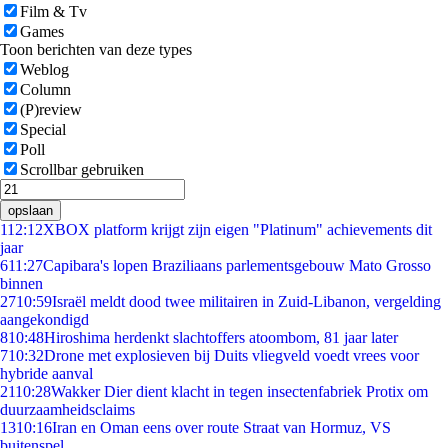
Film & Tv
Games
Toon berichten van deze types
Weblog
Column
(P)review
Special
Poll
Scrollbar gebruiken
opslaan
1
12:12
XBOX platform krijgt zijn eigen "Platinum" achievements dit
jaar
6
11:27
Capibara's lopen Braziliaans parlementsgebouw Mato Grosso
binnen
27
10:59
Israël meldt dood twee militairen in Zuid-Libanon, vergelding
aangekondigd
8
10:48
Hiroshima herdenkt slachtoffers atoombom, 81 jaar later
7
10:32
Drone met explosieven bij Duits vliegveld voedt vrees voor
hybride aanval
21
10:28
Wakker Dier dient klacht in tegen insectenfabriek Protix om
duurzaamheidsclaims
13
10:16
Iran en Oman eens over route Straat van Hormuz, VS
buitenspel