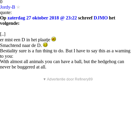
0
Jordy-B
quote:
Op
zaterdag 27 oktober 2018 @ 23:22
schreef
DJMO
het
volgende:
[..]
er mist een D in het plaatje
Smachtend naar de D.
Bestiality sure is a fun thing to do. But I have to say this as a warning
to you:
With almost all animals you can have a ball, but the hedgehog can
never be buggered at all.
▼ Advertentie door Refinery89