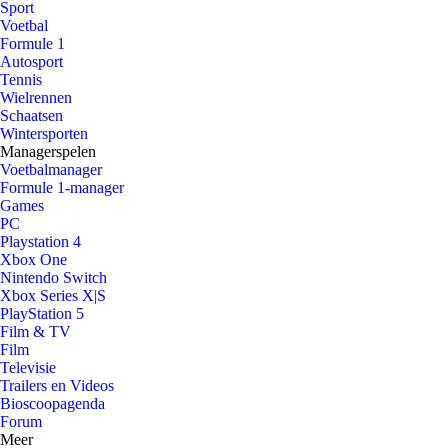
Sport
Voetbal
Formule 1
Autosport
Tennis
Wielrennen
Schaatsen
Wintersporten
Managerspelen
Voetbalmanager
Formule 1-manager
Games
PC
Playstation 4
Xbox One
Nintendo Switch
Xbox Series X|S
PlayStation 5
Film & TV
Film
Televisie
Trailers en Videos
Bioscoopagenda
Forum
Meer