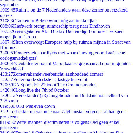
september
19
09:45
Ruim 1 op de 7 Nederlanders gaan deze zomer onverzekerd
op reis
21
08:36
Tanken in België wordt nóg aantrekkelijker
6
08:06
Kraftwerk brengt ruimteschip terug naar Eindhoven
1
07:52
Geen Qatar en Abu Dhabi? Dan eindigt Formule 1-seizoen
mogelijk in Europa
18
07:49
Iran overweegt Europese hulp bij ruimen mijnen in Straat van
Hormuz
23
00:51
Onderzoek naar flyers met waarschuwing voor 'Israëlische
oorlogsmisdadigers'
30
00:44
Ceuta-leider noemt Marokkaanse grensaanval door migranten
'gruweldaad'
4
23:27
Zomervakantieweerbericht: aanhoudend zomers
1
22:57
Vollering de sterkste na lastige heuvelrit
3
20:59
EA Sports FC 27 toont The Grounds-modus
14
20:46
Long live the 7th of October
13
20:12
Nederlander (23) aangehouden in Duitsland na snelheid van
235 km/u
6
19:53
FOK! was even down
25
19:52
Lekker op vakantie naar Afghanistan volgens Taliban geen
probleem
81
19:50
'Witte' mannen discrimineren is volgens OM geen enkel
probleem
26
19:49
Doden bij Oekraïense droneaanvallen op Moskou en Sint-