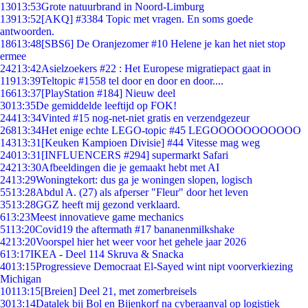
130
13:53
Grote natuurbrand in Noord-Limburg
139
13:52
[AKQ] #3384 Topic met vragen. En soms goede
antwoorden.
186
13:48
[SBS6] De Oranjezomer #10 Helene je kan het niet stop
ermee
242
13:42
Asielzoekers #22 : Het Europese migratiepact gaat in
119
13:39
Teltopic #1558 tel door en door en door....
166
13:37
[PlayStation #184] Nieuw deel
30
13:35
De gemiddelde leeftijd op FOK!
244
13:34
Vinted #15 nog-net-niet gratis en verzendgezeur
268
13:34
Het enige echte LEGO-topic #45 LEGOOOOOOOOOOO
143
13:31
[Keuken Kampioen Divisie] #44 Vitesse mag weg
240
13:31
[INFLUENCERS #294] supermarkt Safari
242
13:30
Afbeeldingen die je gemaakt hebt met AI
24
13:29
Woningtekort: dus ga je woningen slopen, logisch
55
13:28
Abdul A. (27) als afperser "Fleur" door het leven
35
13:28
GGZ heeft mij gezond verklaard.
6
13:23
Meest innovatieve game mechanics
51
13:20
Covid19 the aftermath #17 bananenmilkshake
42
13:20
Voorspel hier het weer voor het gehele jaar 2026
6
13:17
IKEA - Deel 114 Skruva & Snacka
40
13:15
Progressieve Democraat El-Sayed wint nipt voorverkiezing
Michigan
101
13:15
[Breien] Deel 21, met zomerbreisels
30
13:14
Datalek bij Bol en Bijenkorf na cyberaanval op logistiek