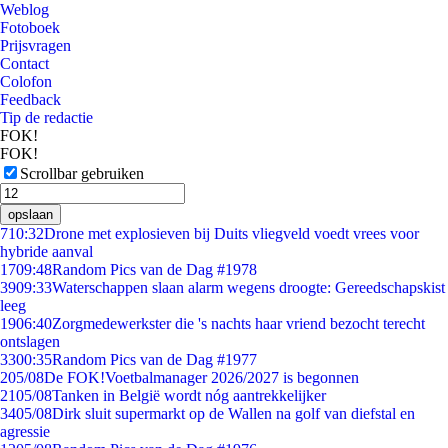
Weblog
Fotoboek
Prijsvragen
Contact
Colofon
Feedback
Tip de redactie
FOK!
FOK!
Scrollbar gebruiken
opslaan
7
10:32
Drone met explosieven bij Duits vliegveld voedt vrees voor
hybride aanval
17
09:48
Random Pics van de Dag #1978
39
09:33
Waterschappen slaan alarm wegens droogte: Gereedschapskist
leeg
19
06:40
Zorgmedewerkster die 's nachts haar vriend bezocht terecht
ontslagen
33
00:35
Random Pics van de Dag #1977
2
05/08
De FOK!Voetbalmanager 2026/2027 is begonnen
21
05/08
Tanken in België wordt nóg aantrekkelijker
34
05/08
Dirk sluit supermarkt op de Wallen na golf van diefstal en
agressie