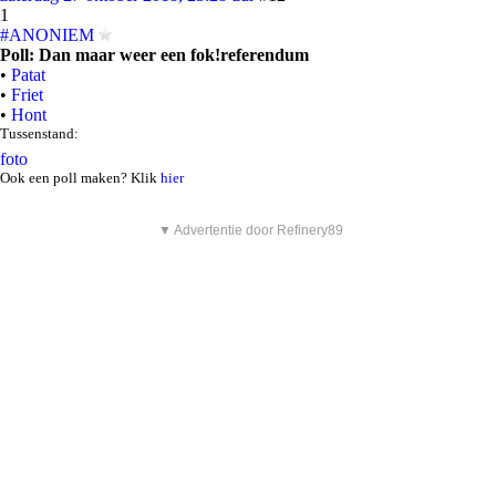
1
#ANONIEM
Poll: Dan maar weer een fok!referendum
•
Patat
•
Friet
•
Hont
Tussenstand:
foto
Ook een poll maken? Klik
hier
▼ Advertentie door Refinery89