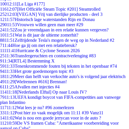
100
12:11
[La Liga #177]
116
12:07
[Het Officiële Steam Topic #201] Steamrolled
252
12:03
[VEGAN] Vrij van dierlijke producten - deel 3
12
11:57
Historisch lage waterstanden Rijn en Donau
290
11:53
Vrouwen willen geen man meer #29
24
11:52
Zou je vreemdgaan in een relatie kunnen vergeven?
10
11:51
Wat is dit jaar de ultieme zomerhit?
88
11:51
Zelfrijdende Tesla's mogen de weg op in Nederland #2
7
11:44
Hoe ga jij om met een relatiebreuk?
111
11:41
Hurricane & Cyclone Season 2026
25
11:36
Transfergeruchten en contractverlenging #83
9
11:34
[RTL4] Bestemming X
59
11:33
Tenenkrommende fouten bij teksten in het openbaar #74
94
11:33
Het grote goedemorgen topic #3
18
11:29
Meer dan helft van verkochte auto's is volgend jaar elektrisch
49
11:29
[Wielrennen #616] Brennan!
61
11:25
Afvallen met injecties #4
114
11:18
[Nederlands Elftal] Op naar Louis IV?
79
11:13
UEFA kondigt boycot van FIFA-competities aan vanwege
plan Infantino
117
11:12
Wat lees je nu? #96 zomerlezen
33
11:12
Post hier zo vaak mogelijk om 11:11 #39 Vanz11
14
11:02
Wat is nou een goede jerrycan voor in de auto ?
112
10:59
De VS framen Cuba: "Amerikaanse voorbereiding voor
aanval op Cuba"