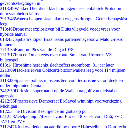
gevechtsvliegtuigen in
21
13:49
Wakker Dier dient klacht in tegen insectenfabriek Protix om
duurzaamheidsclaims
39
13:48
Waterschappen slaan alarm wegens droogte: Gereedschapskist
leeg
7
13:46
Drone met explosieven bij Duits vliegveld voedt vrees voor
hybride aanval
6
13:43
Capibara's lopen Braziliaans parlementsgebouw Mato Grosso
binnen
17
13:35
Random Pics van de Dag #1978
13
13:17
Iran en Oman eens over route Straat van Hormuz, VS
buitenspel
8
13:14
Hiroshima herdenkt slachtoffers atoombom, 81 jaar later
32
13:09
Hackers roven Coldcard-bitcoinwallets leeg voor 114 miljoen
dollar
31
13:00
Spaanse politie: minstens tien voor terrorisme veroordeelden
onder migranten Ceuta
34
12:59
Dirk sluit supermarkt op de Wallen na golf van diefstal en
agressie
42
12:55
Progressieve Democraat El-Sayed wint nipt voorverkiezing
Michigan
8
12:53
The Division Resurgence nu gratis op pc
64
12:53
Zetelpeiling: 24 zetels voor Pro en 18 zetels voor D66, FvD,
JA21 en PVV
31
12:47
Kind overleden na aanrijding door AH-bestelbus in Dordrecht