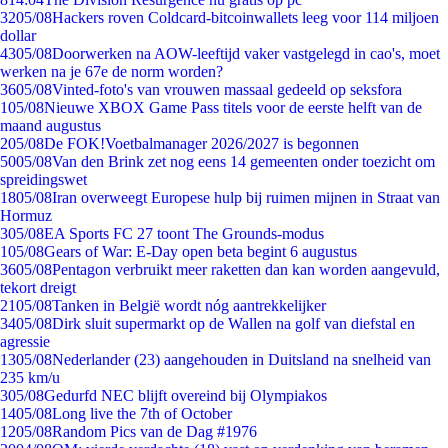
32
05/08
Hackers roven Coldcard-bitcoinwallets leeg voor 114 miljoen
dollar
43
05/08
Doorwerken na AOW-leeftijd vaker vastgelegd in cao's, moet
werken na je 67e de norm worden?
36
05/08
Vinted-foto's van vrouwen massaal gedeeld op seksfora
1
05/08
Nieuwe XBOX Game Pass titels voor de eerste helft van de
maand augustus
2
05/08
De FOK!Voetbalmanager 2026/2027 is begonnen
50
05/08
Van den Brink zet nog eens 14 gemeenten onder toezicht om
spreidingswet
18
05/08
Iran overweegt Europese hulp bij ruimen mijnen in Straat van
Hormuz
3
05/08
EA Sports FC 27 toont The Grounds-modus
1
05/08
Gears of War: E-Day open beta begint 6 augustus
36
05/08
Pentagon verbruikt meer raketten dan kan worden aangevuld,
tekort dreigt
21
05/08
Tanken in België wordt nóg aantrekkelijker
34
05/08
Dirk sluit supermarkt op de Wallen na golf van diefstal en
agressie
13
05/08
Nederlander (23) aangehouden in Duitsland na snelheid van
235 km/u
3
05/08
Gedurfd NEC blijft overeind bij Olympiakos
14
05/08
Long live the 7th of October
12
05/08
Random Pics van de Dag #1976