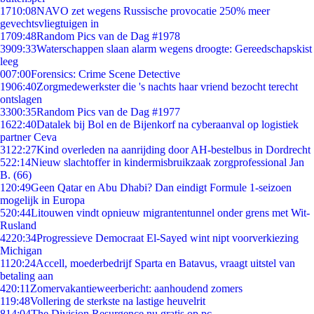
17
10:08
NAVO zet wegens Russische provocatie 250% meer
gevechtsvliegtuigen in
17
09:48
Random Pics van de Dag #1978
39
09:33
Waterschappen slaan alarm wegens droogte: Gereedschapskist
leeg
0
07:00
Forensics: Crime Scene Detective
19
06:40
Zorgmedewerkster die 's nachts haar vriend bezocht terecht
ontslagen
33
00:35
Random Pics van de Dag #1977
16
22:40
Datalek bij Bol en de Bijenkorf na cyberaanval op logistiek
partner Ceva
31
22:27
Kind overleden na aanrijding door AH-bestelbus in Dordrecht
5
22:14
Nieuw slachtoffer in kindermisbruikzaak zorgprofessional Jan
B. (66)
1
20:49
Geen Qatar en Abu Dhabi? Dan eindigt Formule 1-seizoen
mogelijk in Europa
5
20:44
Litouwen vindt opnieuw migrantentunnel onder grens met Wit-
Rusland
42
20:34
Progressieve Democraat El-Sayed wint nipt voorverkiezing
Michigan
11
20:24
Accell, moederbedrijf Sparta en Batavus, vraagt uitstel van
betaling aan
4
20:11
Zomervakantieweerbericht: aanhoudend zomers
1
19:48
Vollering de sterkste na lastige heuvelrit
8
14:04
The Division Resurgence nu gratis op pc