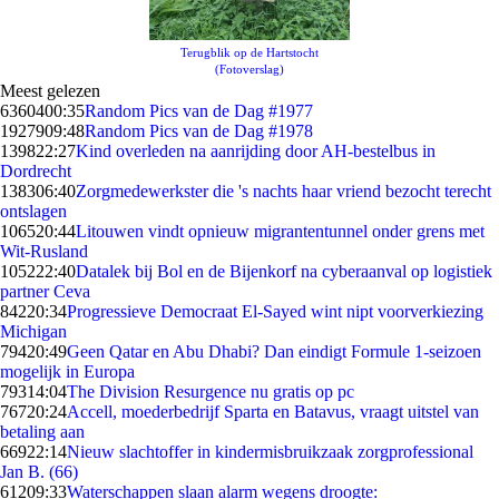
Terugblik op de Hartstocht
(Fotoverslag)
Meest gelezen
63604
00:35
Random Pics van de Dag #1977
19279
09:48
Random Pics van de Dag #1978
1398
22:27
Kind overleden na aanrijding door AH-bestelbus in
Dordrecht
1383
06:40
Zorgmedewerkster die 's nachts haar vriend bezocht terecht
ontslagen
1065
20:44
Litouwen vindt opnieuw migrantentunnel onder grens met
Wit-Rusland
1052
22:40
Datalek bij Bol en de Bijenkorf na cyberaanval op logistiek
partner Ceva
842
20:34
Progressieve Democraat El-Sayed wint nipt voorverkiezing
Michigan
794
20:49
Geen Qatar en Abu Dhabi? Dan eindigt Formule 1-seizoen
mogelijk in Europa
793
14:04
The Division Resurgence nu gratis op pc
767
20:24
Accell, moederbedrijf Sparta en Batavus, vraagt uitstel van
betaling aan
669
22:14
Nieuw slachtoffer in kindermisbruikzaak zorgprofessional
Jan B. (66)
612
09:33
Waterschappen slaan alarm wegens droogte: