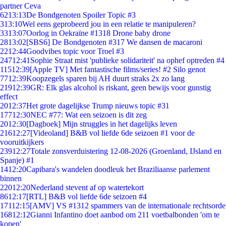
partner Ceva
62
13:13
De Bondgenoten Spoiler Topic #3
3
13:10
Wel eens geprobeerd jou in een relatie te manipuleren?
33
13:07
Oorlog in Oekraïne #1318 Drone baby drone
28
13:02
[SBS6] De Bondgenoten #317 We dansen de macaroni
22
12:44
Goodvibes topic voor Troel #3
247
12:41
Sophie Straat mist 'publieke solidariteit' na ophef optreden #4
115
12:39
[Apple TV] Met fantastische films/series! #2 Silo genot
77
12:39
Koopzegels sparen bij AH duurt straks 2x zo lang
219
12:39
GR: Elk glas alcohol is riskant, geen bewijs voor gunstig
effect
20
12:37
Het grote dagelijkse Trump nieuws topic #31
177
12:30
NEC #77: Wat een seizoen is dit zeg
20
12:30
[Dagboek] Mijn struggles in het dagelijks leven
216
12:27
[Videoland] B&B vol liefde 6de seizoen #1 voor de
vooruitkijkers
239
12:27
Totale zonsverduistering 12-08-2026 (Groenland, IJsland en
Spanje) #1
14
12:20
Capibara's wandelen doodleuk het Braziliaanse parlement
binnen
220
12:20
Nederland stevent af op watertekort
86
12:17
[RTL] B&B vol liefde 6de seizoen #4
171
12:15
[AMV] VS #1312 spammers van de internationale rechtsorde
168
12:12
Gianni Infantino doet aanbod om 211 voetbalbonden 'om te
kopen'