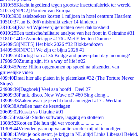
18
10:55
Klacht ingediend tegen grootste insectenfabriek ter wereld
5
10:53
[NPO2] Poorten van Europa
70
10:39
30 asielzoekers kosten 1 miljoen in hotel centrum Haarlem
105
10:37
Jan B. (66) misbruikt zeker 14 kinderen
38
10:34
[Eva vd Wijdeven] geruchten over dakloosheid
69
10:25
Een tactische/militaire analyse van het front in Oekraïne #31
218
10:14
De Avondetappe #176 - Met Ellen ten Damme.
264
09:58
[NET5] Het blok 2026 #32 Blokkendozen
144
09:58
[NPO1] We zijn er bijna 2026 #1
171
09:56
Oorlog Iran #136 Bridge and powerplant day incoming?
179
09:50
Zuunig zijn, it's a way of life! #22
43
09:45
Perez Hilton opgenomen op spoed na uitzenden van
gruwelijke video
4
09:40
Draai hier alle platen in je platenkast #32 (The Torture Never
Stops)
249
09:39
[Dagboek] Veel aan hoofd - Deel 27
206
09:38
Punk, disco, New Wave of? #60 Sing along...
139
09:38
Zaken waar je je echt dood aan ergert #17 - Werklui
14
09:38
Aftellen naar de kerstdagen
206
09:02
Russia vs Ukraine #91
5
08:55
Insta360 Studio software, lagging en stotteren
13
08:52
Koot en Bie hun tijd ver vooruit..................
113
08:44
Vrienden gaan op vakantie zonder mij uit te nodigen
138
08:43
Wat je ook stemt, je krijgt in NL altijd Links Liberaal Beleid.
37
08:40
Dierenlepeltopic #150