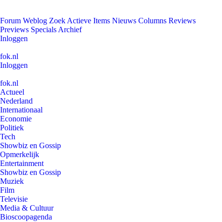
Forum
Weblog
Zoek
Actieve Items
Nieuws
Columns
Reviews
Previews
Specials
Archief
Inloggen
fok.nl
Inloggen
fok.nl
Actueel
Nederland
Internationaal
Economie
Politiek
Tech
Showbiz en Gossip
Opmerkelijk
Entertainment
Showbiz en Gossip
Muziek
Film
Televisie
Media & Cultuur
Bioscoopagenda