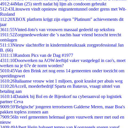
49
12:44
Man (25) sterft nadat hij lijm als condoom gebruikt
5
12:43
Litouwen vindt opnieuw migrantentunnel onder grens met Wit-
Rusland
1
12:20
XBOX platform krijgt zijn eigen "Platinum" achievements dit
jaar
36
11:55
Vinted-foto's van vrouwen massaal gedeeld op seksfora
19
11:52
Zorgmedewerkster die 's nachts haar vriend bezocht terecht
ontslagen
5
11:13
Nieuw slachtoffer in kindermisbruikzaak zorgprofessional Jan
B. (66)
33
11:13
Random Pics van de Dag #1977
43
11:10
Doorwerken na AOW-leeftijd vaker vastgelegd in cao's, moet
werken na je 67e de norm worden?
50
10:45
Van den Brink zet nog eens 14 gemeenten onder toezicht om
spreidingswet
16
10:26
Italiaanse vrouw wint 1 miljoen, gooit kraslot per abuis weg
11
10:20
Accell, moederbedrijf Sparta en Batavus, vraagt uitstel van
betaling aan
16
10:14
Datalek bij Bol en de Bijenkorf na cyberaanval op logistiek
partner Ceva
90
09:59
'Belgische' jongeren terroriseren Galderse Meren, maar Boa's
pakken topless zonnen aan
79
09:56
In veel gemeenten helemaal geen vuurwerk meer met oud en
nieuw
34
09:49
Albert Heijn halveert tempo van Koopzegels sparen vanaf