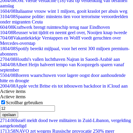
20
04/08
OM: vierde verdachte (18) vast op verdenking van beramen
aanslag
16
04/08
Italiaanse vrouw wint 1 miljoen, gooit kraslot per abuis weg
31
04/08
Spaanse politie: minstens tien voor terrorisme veroordeelden
onder migranten Ceuta
6
04/08
Kraftwerk brengt ruimteschip terug naar Eindhoven
1
04/08
Reusser wint tijdrit en neemt geel over, Nooijen knap tweede
7
04/08
Vakantiekiekje Verstappen en Wolff voedt geruchten over
Mercedes-overstap
18
04/08
Spotify bereikt mijlpaal, voor het eerst 300 miljoen premium-
abonnees
27
04/08
Houthi's vallen luchthaven Najran in Saoedi-Arabië aan
34
04/08
Albert Heijn halveert tempo van Koopzegels sparen vanaf
september
55
04/08
Boeren waarschuwen voor lagere oogst door aanhoudende
hitte en droogte
20
04/08
Apple vecht Britse eis tot inbouwen backdoor in iCloud aan
Actieve items
Actieve items
Scrollbar gebruiken
opslaan
27
14:00
Israël meldt dood twee militairen in Zuid-Libanon, vergelding
aangekondigd
17
13:58
NAVO zet wegens Russische provocatie 250% meer