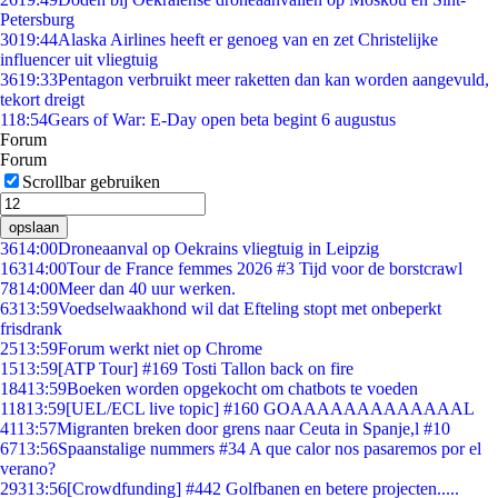
Petersburg
30
19:44
Alaska Airlines heeft er genoeg van en zet Christelijke
influencer uit vliegtuig
36
19:33
Pentagon verbruikt meer raketten dan kan worden aangevuld,
tekort dreigt
1
18:54
Gears of War: E-Day open beta begint 6 augustus
Forum
Forum
Scrollbar gebruiken
opslaan
36
14:00
Droneaanval op Oekrains vliegtuig in Leipzig
163
14:00
Tour de France femmes 2026 #3 Tijd voor de borstcrawl
78
14:00
Meer dan 40 uur werken.
63
13:59
Voedselwaakhond wil dat Efteling stopt met onbeperkt
frisdrank
25
13:59
Forum werkt niet op Chrome
15
13:59
[ATP Tour] #169 Tosti Tallon back on fire
184
13:59
Boeken worden opgekocht om chatbots te voeden
118
13:59
[UEL/ECL live topic] #160 GOAAAAAAAAAAAAAL
41
13:57
Migranten breken door grens naar Ceuta in Spanje,l #10
67
13:56
Spaanstalige nummers #34 A que calor nos pasaremos por el
verano?
293
13:56
[Crowdfunding] #442 Golfbanen en betere projecten.....