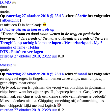
DJMO
#trut
quote:
Op
zaterdag 27 oktober 2018 @ 23:13
schreef
3rr0r
het volgende:
[
afbeelding
]
er mist een D in het plaatje
Ik heb er één en ik ben er trots op
"Tussen droom en daad staan wetten in de weg, en praktische
bezwaren" "The needs of the many outweigh the needs of the crew"
Terugblik op tachtig kilometer lopen
-
Westerborkpad
-
My 5
minutes of fame
-
Heldin
DTS - Foto's en verslagen
zaterdag 27 oktober 2018, 23:22 uur
#10
1
woessie
quote:
Op
zaterdag 27 oktober 2018 @ 23:14
schreef
maali
het volgende:
en nog veel erger, in Engeland noemen ze ze chips, maar chips zijn
geen chips, maar crisps!
Op tv ook zo een Engelsman die vroeg waarom chips in godsnaam
chips heten want het zijn crisps. Hij begreep het niet. Gast, leer je
eigen taal, een chip is toch een kleine snede van hetgene je bedoelt?
Mensen denken niet na. Chipping something off, of something has
been chipped? Lijkt me best logisch
zaterdag 27 oktober 2018, 23:28 uur
#12