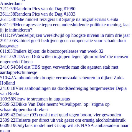
Amsterdam
32
11:59
Random Pics van de Dag #1980
36
11:38
Random Pics van de Dag #1833
26
11:38
Italië hindert reizigers uit Spanje na migratiecrisis Ceuta
68
11:29
Meer agressie tegen een andersluidende politieke mening, laat
jij je intimideren?
41
11:19
Voedselprijzen wereldwijd op hoogste niveau in ruim drie jaar
29
11:05
Kabinet geeft bedrijven geen compensatie voor schade door
laagwater
6
11:03
Trailers kijken: de bioscoopreleases van week 32
36
11:02
CDA en D66 willen ingrijpen tegen 'gluurbrillen' die mensen
ongemerkt filmen
24
10:54
OM eist TBS tegen verwarde man die agenten stak met
aardappelschilmesje
5
10:42
Aanhoudende droogte veroorzaakt scheuren in dijken Zuid-
Holland
24
10:18
Vier aanhoudingen na doodsbedreiging burgemeester Depla
van Breda
1
09:58
Nieuw te streamen in augustus
56
09:52
Dikke Van Dale neemt 'vulvalippen' op: 'stigma op
schaamlippen doorbreken'
40
09:42
Duitser (93) crasht met quad tegen boom, vier gewonden
25
09:22
Huisarts per direct uit vak gezet om ernstig alcoholmisbruik
66
09:19
Onlyfans-model met G-cup wil als NASA-ambassadeur naar
maan