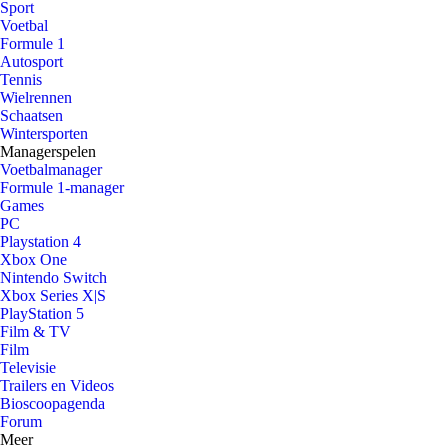
Sport
Voetbal
Formule 1
Autosport
Tennis
Wielrennen
Schaatsen
Wintersporten
Managerspelen
Voetbalmanager
Formule 1-manager
Games
PC
Playstation 4
Xbox One
Nintendo Switch
Xbox Series X|S
PlayStation 5
Film & TV
Film
Televisie
Trailers en Videos
Bioscoopagenda
Forum
Meer