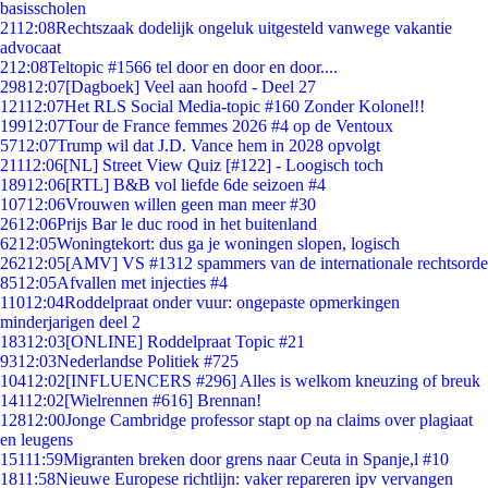
basisscholen
21
12:08
Rechtszaak dodelijk ongeluk uitgesteld vanwege vakantie
advocaat
2
12:08
Teltopic #1566 tel door en door en door....
298
12:07
[Dagboek] Veel aan hoofd - Deel 27
121
12:07
Het RLS Social Media-topic #160 Zonder Kolonel!!
199
12:07
Tour de France femmes 2026 #4 op de Ventoux
57
12:07
Trump wil dat J.D. Vance hem in 2028 opvolgt
211
12:06
[NL] Street View Quiz [#122] - Loogisch toch
189
12:06
[RTL] B&B vol liefde 6de seizoen #4
107
12:06
Vrouwen willen geen man meer #30
26
12:06
Prijs Bar le duc rood in het buitenland
62
12:05
Woningtekort: dus ga je woningen slopen, logisch
262
12:05
[AMV] VS #1312 spammers van de internationale rechtsorde
85
12:05
Afvallen met injecties #4
110
12:04
Roddelpraat onder vuur: ongepaste opmerkingen
minderjarigen deel 2
183
12:03
[ONLINE] Roddelpraat Topic #21
93
12:03
Nederlandse Politiek #725
104
12:02
[INFLUENCERS #296] Alles is welkom kneuzing of breuk
141
12:02
[Wielrennen #616] Brennan!
128
12:00
Jonge Cambridge professor stapt op na claims over plagiaat
en leugens
151
11:59
Migranten breken door grens naar Ceuta in Spanje,l #10
18
11:58
Nieuwe Europese richtlijn: vaker repareren ipv vervangen