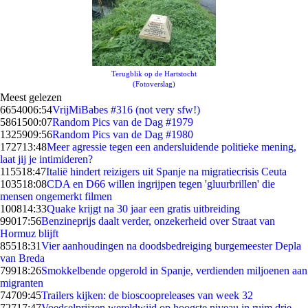
Terugblik op de Hartstocht
(Fotoverslag)
Meest gelezen
66540
06:54
VrijMiBabes #316 (not very sfw!)
58615
00:07
Random Pics van de Dag #1979
13259
09:56
Random Pics van de Dag #1980
1727
13:48
Meer agressie tegen een andersluidende politieke mening,
laat jij je intimideren?
1155
18:47
Italië hindert reizigers uit Spanje na migratiecrisis Ceuta
1035
18:08
CDA en D66 willen ingrijpen tegen 'gluurbrillen' die
mensen ongemerkt filmen
1008
14:33
Quake krijgt na 30 jaar een gratis uitbreiding
990
17:56
Benzineprijs daalt verder, onzekerheid over Straat van
Hormuz blijft
855
18:31
Vier aanhoudingen na doodsbedreiging burgemeester Depla
van Breda
799
18:26
Smokkelbende opgerold in Spanje, verdienden miljoenen aan
migranten
747
09:45
Trailers kijken: de bioscoopreleases van week 32
727
17:47
Voedselprijzen wereldwijd op hoogste niveau in ruim drie