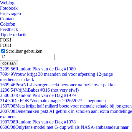
Weblog
Fotoboek
Prijsvragen
Contact
Colofon
Feedback
Tip de redactie
FOK!
FOK!
Scrollbar gebruiken
opslaan
32
09:56
Random Pics van de Dag #1980
7
09:49
Vrouw krijgt 30 maanden cel voor afpersing 12-jarige
misdienaar in kerk
16
09:46
PostNL-bezorger steekt bewoner na ruzie over pakket
12
06:54
VrijMiBabes #316 (not very sfw!)
35
00:07
Random Pics van de Dag #1979
2
14:30
De FOK!Voetbalmanager 2026/2027 is begonnen
15
07/08
Meta krijgt half miljard boete voor mentale schade bij jongeren
20
07/08
Denemarken pakt AI-gebruik in scholen aan: extra mondelinge
examens
19
07/08
Random Pics van de Dag #1978
66
06/08
Onlyfans-model met G-cup wil als NASA-ambassadeur naar