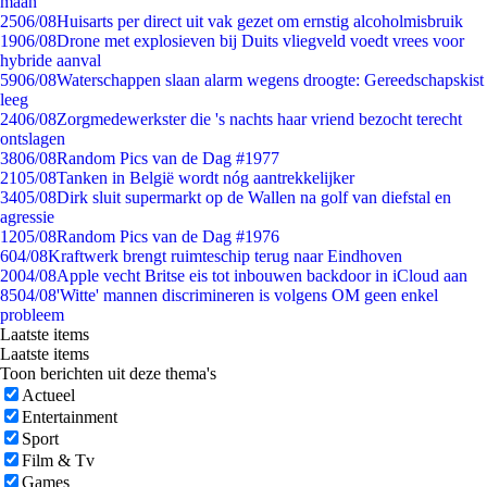
maan
25
06/08
Huisarts per direct uit vak gezet om ernstig alcoholmisbruik
19
06/08
Drone met explosieven bij Duits vliegveld voedt vrees voor
hybride aanval
59
06/08
Waterschappen slaan alarm wegens droogte: Gereedschapskist
leeg
24
06/08
Zorgmedewerkster die 's nachts haar vriend bezocht terecht
ontslagen
38
06/08
Random Pics van de Dag #1977
21
05/08
Tanken in België wordt nóg aantrekkelijker
34
05/08
Dirk sluit supermarkt op de Wallen na golf van diefstal en
agressie
12
05/08
Random Pics van de Dag #1976
6
04/08
Kraftwerk brengt ruimteschip terug naar Eindhoven
20
04/08
Apple vecht Britse eis tot inbouwen backdoor in iCloud aan
85
04/08
'Witte' mannen discrimineren is volgens OM geen enkel
probleem
Laatste items
Laatste items
Toon berichten uit deze thema's
Actueel
Entertainment
Sport
Film & Tv
Games