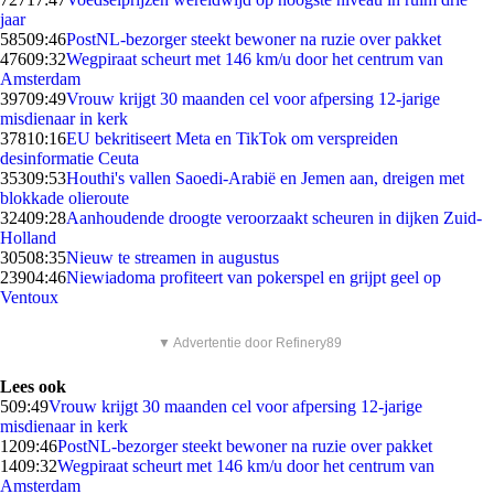
jaar
585
09:46
PostNL-bezorger steekt bewoner na ruzie over pakket
476
09:32
Wegpiraat scheurt met 146 km/u door het centrum van
Amsterdam
397
09:49
Vrouw krijgt 30 maanden cel voor afpersing 12-jarige
misdienaar in kerk
378
10:16
EU bekritiseert Meta en TikTok om verspreiden
desinformatie Ceuta
353
09:53
Houthi's vallen Saoedi-Arabië en Jemen aan, dreigen met
blokkade olieroute
324
09:28
Aanhoudende droogte veroorzaakt scheuren in dijken Zuid-
Holland
305
08:35
Nieuw te streamen in augustus
239
04:46
Niewiadoma profiteert van pokerspel en grijpt geel op
Ventoux
▼ Advertentie door Refinery89
Lees ook
5
09:49
Vrouw krijgt 30 maanden cel voor afpersing 12-jarige
misdienaar in kerk
12
09:46
PostNL-bezorger steekt bewoner na ruzie over pakket
14
09:32
Wegpiraat scheurt met 146 km/u door het centrum van
Amsterdam