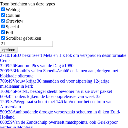
Toon berichten van deze types
Weblog
Column
(P)review
Special
Poll
Scrollbar gebruiken
opslaan
27
10:16
EU bekritiseert Meta en TikTok om verspreiden desinformatie
Ceuta
32
09:56
Random Pics van de Dag #1980
20
09:53
Houthi's vallen Saoedi-Arabië en Jemen aan, dreigen met
blokkade olieroute
7
09:49
Vrouw krijgt 30 maanden cel voor afpersing 12-jarige
misdienaar in kerk
16
09:46
PostNL-bezorger steekt bewoner na ruzie over pakket
6
09:45
Trailers kijken: de bioscoopreleases van week 32
15
09:32
Wegpiraat scheurt met 146 km/u door het centrum van
Amsterdam
5
09:28
Aanhoudende droogte veroorzaakt scheuren in dijken Zuid-
Holland
0
08:59
Van de Zandschulp overleeft matchpoints, ook Griekspoor
verder in Montreal