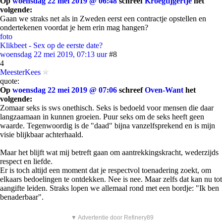
Op
woensdag 22 mei 2019 @ 06:48
schreef
Kroegtijgertje
het
volgende:
Gaan we straks net als in Zweden eerst een contractje opstellen en
ondertekenen voordat je hem erin mag hangen?
foto
Klikbeet - Sex op de eerste date?
woensdag 22 mei 2019, 07:13 uur
#8
4
MeesterKees
quote:
Op
woensdag 22 mei 2019 @ 07:06
schreef
Oven-Want
het
volgende:
Zomaar seks is sws onethisch. Seks is bedoeld voor mensen die daar
langzaamaan in kunnen groeien. Puur seks om de seks heeft geen
waarde. Tegenwoordig is de "daad" bijna vanzelfsprekend en is mijn
visie blijkbaar achterhaald.
Maar het blijft wat mij betreft gaan om aantrekkingskracht, wederzijds
respect en liefde.
Er is toch altijd een moment dat je respectvol toenadering zoekt, om
elkaars bedoelingen te ontdekken. Nee is nee. Maar zelfs dat kan nu tot
aangifte leiden. Straks lopen we allemaal rond met een bordje: "Ik ben
benaderbaar".
▼ Advertentie door Refinery89