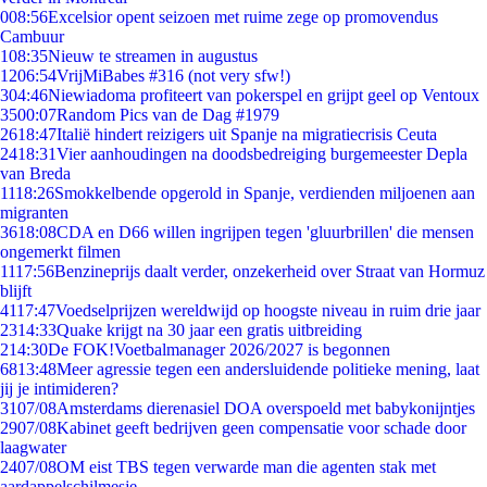
0
08:56
Excelsior opent seizoen met ruime zege op promovendus
Cambuur
1
08:35
Nieuw te streamen in augustus
12
06:54
VrijMiBabes #316 (not very sfw!)
3
04:46
Niewiadoma profiteert van pokerspel en grijpt geel op Ventoux
35
00:07
Random Pics van de Dag #1979
26
18:47
Italië hindert reizigers uit Spanje na migratiecrisis Ceuta
24
18:31
Vier aanhoudingen na doodsbedreiging burgemeester Depla
van Breda
11
18:26
Smokkelbende opgerold in Spanje, verdienden miljoenen aan
migranten
36
18:08
CDA en D66 willen ingrijpen tegen 'gluurbrillen' die mensen
ongemerkt filmen
11
17:56
Benzineprijs daalt verder, onzekerheid over Straat van Hormuz
blijft
41
17:47
Voedselprijzen wereldwijd op hoogste niveau in ruim drie jaar
23
14:33
Quake krijgt na 30 jaar een gratis uitbreiding
2
14:30
De FOK!Voetbalmanager 2026/2027 is begonnen
68
13:48
Meer agressie tegen een andersluidende politieke mening, laat
jij je intimideren?
31
07/08
Amsterdams dierenasiel DOA overspoeld met babykonijntjes
29
07/08
Kabinet geeft bedrijven geen compensatie voor schade door
laagwater
24
07/08
OM eist TBS tegen verwarde man die agenten stak met
aardappelschilmesje