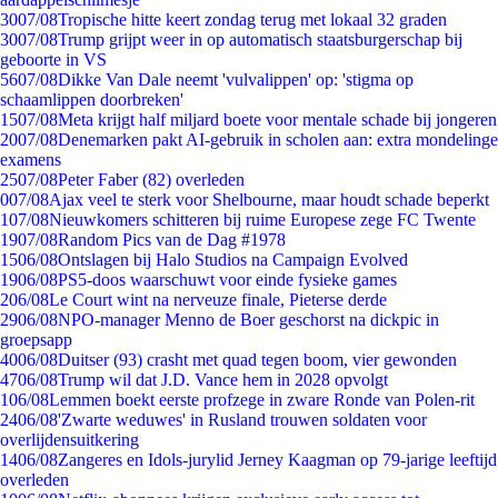
30
07/08
Tropische hitte keert zondag terug met lokaal 32 graden
30
07/08
Trump grijpt weer in op automatisch staatsburgerschap bij
geboorte in VS
56
07/08
Dikke Van Dale neemt 'vulvalippen' op: 'stigma op
schaamlippen doorbreken'
15
07/08
Meta krijgt half miljard boete voor mentale schade bij jongeren
20
07/08
Denemarken pakt AI-gebruik in scholen aan: extra mondelinge
examens
25
07/08
Peter Faber (82) overleden
0
07/08
Ajax veel te sterk voor Shelbourne, maar houdt schade beperkt
1
07/08
Nieuwkomers schitteren bij ruime Europese zege FC Twente
19
07/08
Random Pics van de Dag #1978
15
06/08
Ontslagen bij Halo Studios na Campaign Evolved
19
06/08
PS5-doos waarschuwt voor einde fysieke games
2
06/08
Le Court wint na nerveuze finale, Pieterse derde
29
06/08
NPO-manager Menno de Boer geschorst na dickpic in
groepsapp
40
06/08
Duitser (93) crasht met quad tegen boom, vier gewonden
47
06/08
Trump wil dat J.D. Vance hem in 2028 opvolgt
1
06/08
Lemmen boekt eerste profzege in zware Ronde van Polen-rit
24
06/08
'Zwarte weduwes' in Rusland trouwen soldaten voor
overlijdensuitkering
14
06/08
Zangeres en Idols-jurylid Jerney Kaagman op 79-jarige leeftijd
overleden