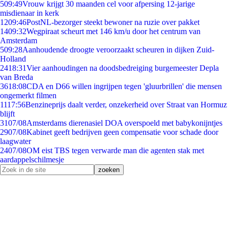
5
09:49
Vrouw krijgt 30 maanden cel voor afpersing 12-jarige
misdienaar in kerk
12
09:46
PostNL-bezorger steekt bewoner na ruzie over pakket
14
09:32
Wegpiraat scheurt met 146 km/u door het centrum van
Amsterdam
5
09:28
Aanhoudende droogte veroorzaakt scheuren in dijken Zuid-
Holland
24
18:31
Vier aanhoudingen na doodsbedreiging burgemeester Depla
van Breda
36
18:08
CDA en D66 willen ingrijpen tegen 'gluurbrillen' die mensen
ongemerkt filmen
11
17:56
Benzineprijs daalt verder, onzekerheid over Straat van Hormuz
blijft
31
07/08
Amsterdams dierenasiel DOA overspoeld met babykonijntjes
29
07/08
Kabinet geeft bedrijven geen compensatie voor schade door
laagwater
24
07/08
OM eist TBS tegen verwarde man die agenten stak met
aardappelschilmesje