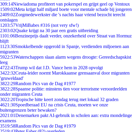
3
09:14
Niewiadoma profiteert van pokerspel en grijpt geel op Ventoux
15
09:02
Meta krijgt half miljard boete voor mentale schade bij jongeren
24
09:02
Zorgmedewerkster die 's nachts haar vriend bezocht terecht
ontslagen
12
03:57
VrijMiBabes #316 (not very sfw!)
23
03:02
Quake krijgt na 30 jaar een gratis uitbreiding
11
01:06
Benzineprijs daalt verder, onzekerheid over Straat van Hormuz
blijft
11
23:30
Smokkelbende opgerold in Spanje, verdienden miljoenen aan
migranten
59
22:53
Waterschappen slaan alarm wegens droogte: Gereedschapskist
leeg
47
22:43
Trump wil dat J.D. Vance hem in 2028 opvolgt
34
22:32
Ceuta-leider noemt Marokkaanse grensaanval door migranten
'gruweldaad'
38
22:29
Random Pics van de Dag #1977
38
22:28
Spaanse politie: minstens tien voor terrorisme veroordeelden
onder migranten Ceuta
30
22:20
Tropische hitte keert zondag terug met lokaal 32 graden
46
21:30
Spoedberaad EU na crisis Ceuta, moeten we onze
buitengrenzen beter bewaken?
20
21:01
Denemarken pakt AI-gebruik in scholen aan: extra mondelinge
examens
35
19:58
Random Pics van de Dag #1979
25
19:43
Peter Faber (82) overleden