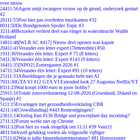
voor nieuw
244
11:56
Agent smijt zwangere vrouw op de grond, onderzoek gestart
#2
281
11:55
Post hier pas overleden muzikanten #32
80
11:50
De Bondgenoten Spoiler Topic #3
32
11:48
Bezoeker verliest deel van vinger in waterattractie Walibi
Holland
148
11:48
[WLR SC #417] Nieuw deel openen was kaputt
204
11:41
Verander een letter expert (7lettereditie) #50
19
11:36
Verander één letter. Expert # 75 (8 letters)
54
11:36
Verander één letter: Expert #143 (9 letters)
164
11:35
[NPO2] Zomergasten 2026 #1
147
11:34
Verander één letter: Expert #91 (10 letters)
251
11:33
Afbeeldingen die je gemaakt hebt met AI
79
11:30
GTA VI #12 GTA VI Extended look 27 Augustus Netflix/YT
83
11:23
Wat koopt 1000 euro in jouw hobby?
259
11:16
Totale zonsverduistering 12-08-2026 (Groenland, IJsland en
Spanje) #1
51
11:15
Ervaringen met gezondheidsverklaring CBR
42
11:14
[Crowdfunding] #443 Rentestijgingen?
236
11:14
Oorlog Iran #136 Bridge and powerplant day incoming?
27
11:12
Forum werkt niet op Chrome
90
11:12
Post hier zo vaak mogelijk om 11:11 #39 Vanz11
48
11:04
Jezelf gelukkig voelen als vrijgezelle vijftiger
175
11:02
Wat is jullie binnenhuistemperatuur? #81 Horrorzomer