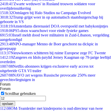
24
18:41
'Zwarte weduwes' in Rusland trouwen soldaten voor
overlijdensuitkering
15
18:32
Ontslagen bij Halo Studios na Campaign Evolved
30
18:32
Trump grijpt weer in op automatisch staatsburgerschap bij
geboorte in VS
31
18:19
Amsterdams dierenasiel DOA overspoeld met babykonijntjes
19
18:06
PS5-doos waarschuwt voor einde fysieke games
69
15:03
Israël meldt dood twee militairen in Zuid-Libanon, vergelding
aangekondigd
29
13:48
NPO-manager Menno de Boer geschorst na dickpic in
groepsapp
1
13:37
Nieuwkomers schitteren bij ruime Europese zege FC Twente
14
12:19
Zangeres en Idols-jurylid Jerney Kaagman op 79-jarige leeftijd
overleden
10
07/08
Netflix-abonnees krijgen exclusieve early access tot
uitgebreide GTA VI trailer
26
07/08
NAVO zet wegens Russische provocatie 250% meer
gevechtsvliegtuigen in
Forum
Forum
Scrollbar gebruiken
opslaan
1
12:08
OM-Teamleider met kinderporno is oud-directeur van twee