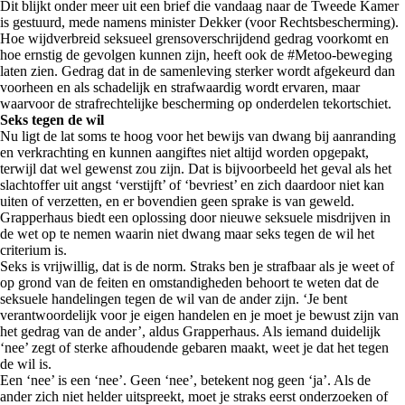
Dit blijkt onder meer uit een brief die vandaag naar de Tweede Kamer
is gestuurd, mede namens minister Dekker (voor Rechtsbescherming).
Hoe wijdverbreid seksueel grensoverschrijdend gedrag voorkomt en
hoe ernstig de gevolgen kunnen zijn, heeft ook de #Metoo-beweging
laten zien. Gedrag dat in de samenleving sterker wordt afgekeurd dan
voorheen en als schadelijk en strafwaardig wordt ervaren, maar
waarvoor de strafrechtelijke bescherming op onderdelen tekortschiet.
Seks tegen de wil
Nu ligt de lat soms te hoog voor het bewijs van dwang bij aanranding
en verkrachting en kunnen aangiftes niet altijd worden opgepakt,
terwijl dat wel gewenst zou zijn. Dat is bijvoorbeeld het geval als het
slachtoffer uit angst ‘verstijft’ of ‘bevriest’ en zich daardoor niet kan
uiten of verzetten, en er bovendien geen sprake is van geweld.
Grapperhaus biedt een oplossing door nieuwe seksuele misdrijven in
de wet op te nemen waarin niet dwang maar seks tegen de wil het
criterium is.
Seks is vrijwillig, dat is de norm. Straks ben je strafbaar als je weet of
op grond van de feiten en omstandigheden behoort te weten dat de
seksuele handelingen tegen de wil van de ander zijn. ‘Je bent
verantwoordelijk voor je eigen handelen en je moet je bewust zijn van
het gedrag van de ander’, aldus Grapperhaus. Als iemand duidelijk
‘nee’ zegt of sterke afhoudende gebaren maakt, weet je dat het tegen
de wil is.
Een ‘nee’ is een ‘nee’. Geen ‘nee’, betekent nog geen ‘ja’. Als de
ander zich niet helder uitspreekt, moet je straks eerst onderzoeken of