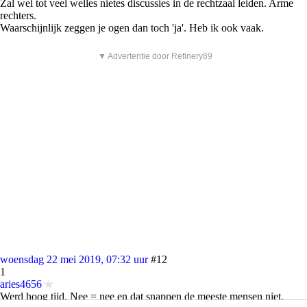
Zal wel tot veel welles nietes discussies in de rechtzaal leiden. Arme
rechters.
Waarschijnlijk zeggen je ogen dan toch 'ja'. Heb ik ook vaak.
▼ Advertentie door Refinery89
woensdag 22 mei 2019, 07:32 uur
#12
1
aries4656
Werd hoog tijd. Nee = nee en dat snappen de meeste mensen niet.