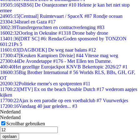
195
05:16
[SBS6] De Oranjezomer #10 Helene je kan het niet stop
ermee
249
05:15
[Centraal] Ruimtevaart / SpaceX #87 Rondje oceaan
233
04:34
Israel en Gaza #17
30
02:39
Transfergeruchten en contractverlenging #83
160
02:32
Oorlog in Oekraïne #1318 Drone baby drone
134
01:36
[DRT SC] #6: RendacGoden sponsored by TONZON
6
01:21
Ps 5
116
01:03
[DAGBOEK] De weg naar balans #12
173
00:47
[Keuken Kampioen Divisie] #44 Vitesse mag weg
273
00:44
De Avondetappe #176 - Met Ellen ten Damme.
4
00:40
Het gezellige Eurojackpot KNVB Bekertopic 2026/27 #1
186
00:35
Big Brother International # 56 Worlds RLS, BBs, GH, GF,
OT
202
00:32
Politieke meme's en spotprenten #11
117
00:23
[MTV] Ex on the beach Double Dutch #17 wederom aapjes
kijken
177
00:22
Ajax is een parodie op een voetbalclub #7 Vuurwerkjes
172
00:16
Vandaag 40 jaar geleden... #3
Nederland
Nederland
Scrollbar gebruiken
opslaan