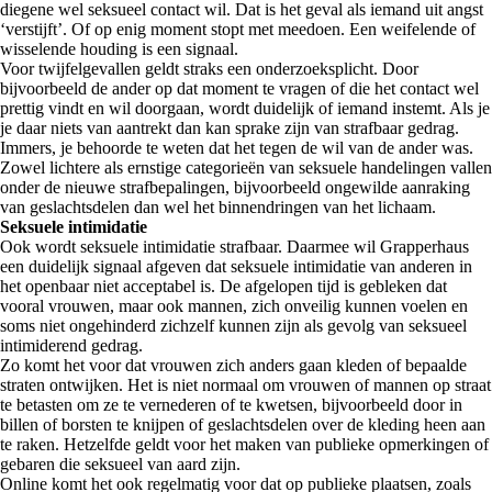
diegene wel seksueel contact wil. Dat is het geval als iemand uit angst
‘verstijft’. Of op enig moment stopt met meedoen. Een weifelende of
wisselende houding is een signaal.
Voor twijfelgevallen geldt straks een onderzoeksplicht. Door
bijvoorbeeld de ander op dat moment te vragen of die het contact wel
prettig vindt en wil doorgaan, wordt duidelijk of iemand instemt. Als je
je daar niets van aantrekt dan kan sprake zijn van strafbaar gedrag.
Immers, je behoorde te weten dat het tegen de wil van de ander was.
Zowel lichtere als ernstige categorieën van seksuele handelingen vallen
onder de nieuwe strafbepalingen, bijvoorbeeld ongewilde aanraking
van geslachtsdelen dan wel het binnendringen van het lichaam.
Seksuele intimidatie
Ook wordt seksuele intimidatie strafbaar. Daarmee wil Grapperhaus
een duidelijk signaal afgeven dat seksuele intimidatie van anderen in
het openbaar niet acceptabel is. De afgelopen tijd is gebleken dat
vooral vrouwen, maar ook mannen, zich onveilig kunnen voelen en
soms niet ongehinderd zichzelf kunnen zijn als gevolg van seksueel
intimiderend gedrag.
Zo komt het voor dat vrouwen zich anders gaan kleden of bepaalde
straten ontwijken. Het is niet normaal om vrouwen of mannen op straat
te betasten om ze te vernederen of te kwetsen, bijvoorbeeld door in
billen of borsten te knijpen of geslachtsdelen over de kleding heen aan
te raken. Hetzelfde geldt voor het maken van publieke opmerkingen of
gebaren die seksueel van aard zijn.
Online komt het ook regelmatig voor dat op publieke plaatsen, zoals