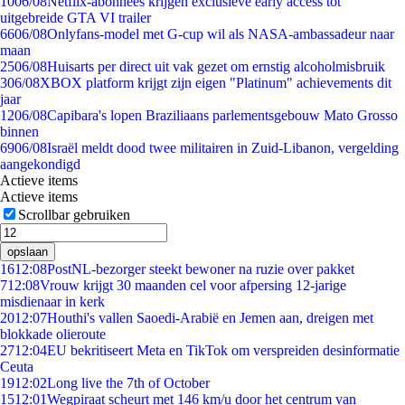
10
06/08
Netflix-abonnees krijgen exclusieve early access tot
uitgebreide GTA VI trailer
66
06/08
Onlyfans-model met G-cup wil als NASA-ambassadeur naar
maan
25
06/08
Huisarts per direct uit vak gezet om ernstig alcoholmisbruik
3
06/08
XBOX platform krijgt zijn eigen "Platinum" achievements dit
jaar
12
06/08
Capibara's lopen Braziliaans parlementsgebouw Mato Grosso
binnen
69
06/08
Israël meldt dood twee militairen in Zuid-Libanon, vergelding
aangekondigd
Actieve items
Actieve items
Scrollbar gebruiken
opslaan
16
12:08
PostNL-bezorger steekt bewoner na ruzie over pakket
7
12:08
Vrouw krijgt 30 maanden cel voor afpersing 12-jarige
misdienaar in kerk
20
12:07
Houthi's vallen Saoedi-Arabië en Jemen aan, dreigen met
blokkade olieroute
27
12:04
EU bekritiseert Meta en TikTok om verspreiden desinformatie
Ceuta
19
12:02
Long live the 7th of October
15
12:01
Wegpiraat scheurt met 146 km/u door het centrum van