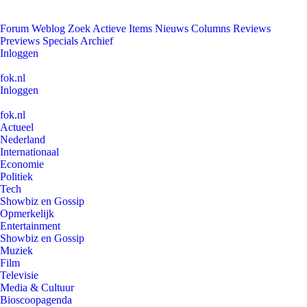
Forum
Weblog
Zoek
Actieve Items
Nieuws
Columns
Reviews
Previews
Specials
Archief
Inloggen
fok.nl
Inloggen
fok.nl
Actueel
Nederland
Internationaal
Economie
Politiek
Tech
Showbiz en Gossip
Opmerkelijk
Entertainment
Showbiz en Gossip
Muziek
Film
Televisie
Media & Cultuur
Bioscoopagenda