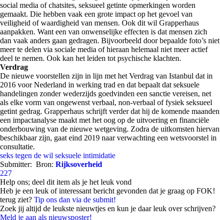
social media of chatsites, seksueel getinte opmerkingen worden
gemaakt. Die hebben vaak een grote impact op het gevoel van
veiligheid of waardigheid van mensen. Ook dit wil Grapperhaus
aanpakken. Want een van onwenselijke effecten is dat mensen zich
dan vaak anders gaan gedragen. Bijvoorbeeld door bepaalde foto’s niet
meer te delen via sociale media of hieraan helemaal niet meer actief
deel te nemen. Ook kan het leiden tot psychische klachten.
Verdrag
De nieuwe voorstellen zijn in lijn met het Verdrag van Istanbul dat in
2016 voor Nederland in werking trad en dat bepaalt dat seksuele
handelingen zonder wederzijds goedvinden een sanctie vereisen, net
als elke vorm van ongewenst verbaal, non-verbaal of fysiek seksueel
getint gedrag. Grapperhaus schrijft verder dat hij de komende maanden
een impactanalyse maakt met het oog op de uitvoering en financiële
onderbouwing van de nieuwe wetgeving. Zodra de uitkomsten hiervan
beschikbaar zijn, gaat eind 2019 naar verwachting een wetsvoorstel in
consultatie.
seks tegen de wil
seksuele intimidatie
Submitter:
Bron:
Rijksoverheid
227
Help ons; deel dit item als je het leuk vond
Heb je een leuk of interessant bericht gevonden dat je graag op FOK!
terug ziet?
Tip ons dan via de submit!
Zoek jij altijd de leukste nieuwtjes en kun je daar leuk over schrijven?
Meld je aan als nieuwsposter!