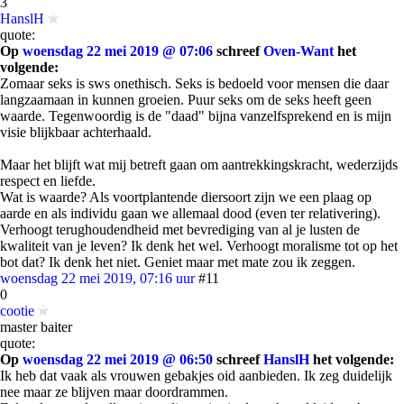
3
HanslH
quote:
Op
woensdag 22 mei 2019 @ 07:06
schreef
Oven-Want
het
volgende:
Zomaar seks is sws onethisch. Seks is bedoeld voor mensen die daar
langzaamaan in kunnen groeien. Puur seks om de seks heeft geen
waarde. Tegenwoordig is de "daad" bijna vanzelfsprekend en is mijn
visie blijkbaar achterhaald.
Maar het blijft wat mij betreft gaan om aantrekkingskracht, wederzijds
respect en liefde.
Wat is waarde? Als voortplantende diersoort zijn we een plaag op
aarde en als individu gaan we allemaal dood (even ter relativering).
Verhoogt terughoudendheid met bevrediging van al je lusten de
kwaliteit van je leven? Ik denk het wel. Verhoogt moralisme tot op het
bot dat? Ik denk het niet. Geniet maar met mate zou ik zeggen.
woensdag 22 mei 2019, 07:16 uur
#11
0
cootie
master baiter
quote:
Op
woensdag 22 mei 2019 @ 06:50
schreef
HanslH
het volgende:
Ik heb dat vaak als vrouwen gebakjes oid aanbieden. Ik zeg duidelijk
nee maar ze blijven maar doordrammen.