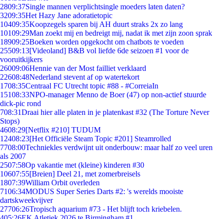
28
09:37
Single mannen verplichtsingle moeders laten daten?
32
09:35
Het Hazy Jane adoratietopic
104
09:35
Koopzegels sparen bij AH duurt straks 2x zo lang
101
09:29
Man zoekt mij en bedreigt mij, nadat ik met zijn zoon sprak
189
09:25
Boeken worden opgekocht om chatbots te voeden
255
09:13
[Videoland] B&B vol liefde 6de seizoen #1 voor de
vooruitkijkers
260
09:06
Hennie van der Most failliet verklaard
226
08:48
Nederland stevent af op watertekort
17
08:35
Centraal FC Utrecht topic #88 - #CorreiaIn
151
08:33
NPO-manager Menno de Boer (47) op non-actief stuurde
dick-pic rond
7
08:31
Draai hier alle platen in je platenkast #32 (The Torture Never
Stops)
46
08:29
[Netflix #210] TUDUM
124
08:23
[Het Officiële Steam Topic #201] Steamrolled
77
08:00
Techniekles verdwijnt uit onderbouw: maar half zo veel uren
als 2007
25
07:58
Op vakantie met (kleine) kinderen #30
106
07:55
[Breien] Deel 21, met zomerbreisels
18
07:39
William Orbit overleden
71
06:34
MODUS Super Series Darts #2: 's werelds mooiste
dartskweekvijver
277
06:26
Tropisch aquarium #73 - Het blijft toch kriebelen.
4
05:26
EK Atletiek 2026 te Birmingham #1