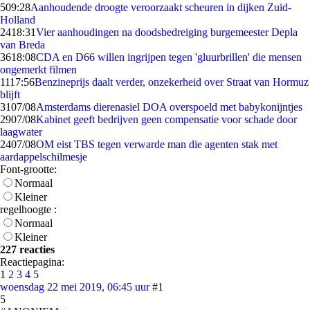
5
09:28
Aanhoudende droogte veroorzaakt scheuren in dijken Zuid-
Holland
24
18:31
Vier aanhoudingen na doodsbedreiging burgemeester Depla
van Breda
36
18:08
CDA en D66 willen ingrijpen tegen 'gluurbrillen' die mensen
ongemerkt filmen
11
17:56
Benzineprijs daalt verder, onzekerheid over Straat van Hormuz
blijft
31
07/08
Amsterdams dierenasiel DOA overspoeld met babykonijntjes
29
07/08
Kabinet geeft bedrijven geen compensatie voor schade door
laagwater
24
07/08
OM eist TBS tegen verwarde man die agenten stak met
aardappelschilmesje
Font-grootte:
Normaal
Kleiner
regelhoogte :
Normaal
Kleiner
227 reacties
Reactiepagina:
1
2
3
4
5
woensdag 22 mei 2019, 06:45 uur
#1
5