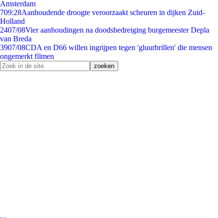
Amsterdam
7
09:28
Aanhoudende droogte veroorzaakt scheuren in dijken Zuid-
Holland
24
07/08
Vier aanhoudingen na doodsbedreiging burgemeester Depla
van Breda
39
07/08
CDA en D66 willen ingrijpen tegen 'gluurbrillen' die mensen
ongemerkt filmen