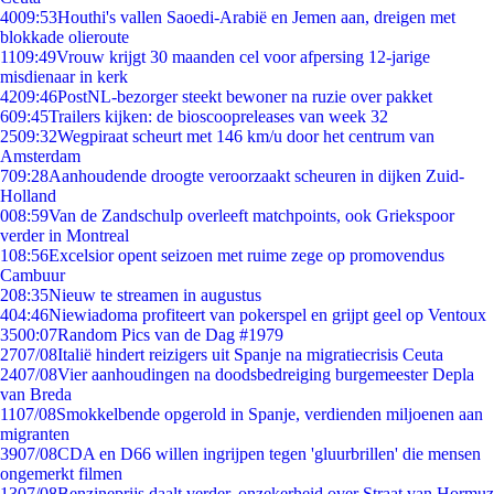
40
09:53
Houthi's vallen Saoedi-Arabië en Jemen aan, dreigen met
blokkade olieroute
11
09:49
Vrouw krijgt 30 maanden cel voor afpersing 12-jarige
misdienaar in kerk
42
09:46
PostNL-bezorger steekt bewoner na ruzie over pakket
6
09:45
Trailers kijken: de bioscoopreleases van week 32
25
09:32
Wegpiraat scheurt met 146 km/u door het centrum van
Amsterdam
7
09:28
Aanhoudende droogte veroorzaakt scheuren in dijken Zuid-
Holland
0
08:59
Van de Zandschulp overleeft matchpoints, ook Griekspoor
verder in Montreal
1
08:56
Excelsior opent seizoen met ruime zege op promovendus
Cambuur
2
08:35
Nieuw te streamen in augustus
4
04:46
Niewiadoma profiteert van pokerspel en grijpt geel op Ventoux
35
00:07
Random Pics van de Dag #1979
27
07/08
Italië hindert reizigers uit Spanje na migratiecrisis Ceuta
24
07/08
Vier aanhoudingen na doodsbedreiging burgemeester Depla
van Breda
11
07/08
Smokkelbende opgerold in Spanje, verdienden miljoenen aan
migranten
39
07/08
CDA en D66 willen ingrijpen tegen 'gluurbrillen' die mensen
ongemerkt filmen
13
07/08
Benzineprijs daalt verder, onzekerheid over Straat van Hormuz