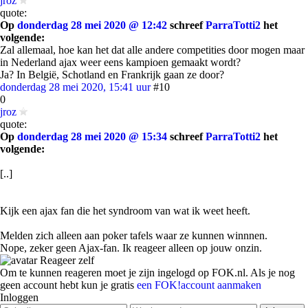
jroz
quote:
Op
donderdag 28 mei 2020 @ 12:42
schreef
ParraTotti2
het
volgende:
Zal allemaal, hoe kan het dat alle andere competities door mogen maar
in Nederland ajax weer eens kampioen gemaakt wordt?
Ja? In België, Schotland en Frankrijk gaan ze door?
donderdag 28 mei 2020, 15:41 uur
#10
0
jroz
quote:
Op
donderdag 28 mei 2020 @ 15:34
schreef
ParraTotti2
het
volgende:
[..]
Kijk een ajax fan die het syndroom van wat ik weet heeft.
Melden zich alleen aan poker tafels waar ze kunnen winnnen.
Nope, zeker geen Ajax-fan. Ik reageer alleen op jouw onzin.
Reageer zelf
Om te kunnen reageren moet je zijn ingelogd op FOK.nl. Als je nog
geen account hebt kun je gratis
een FOK!account aanmaken
Inloggen