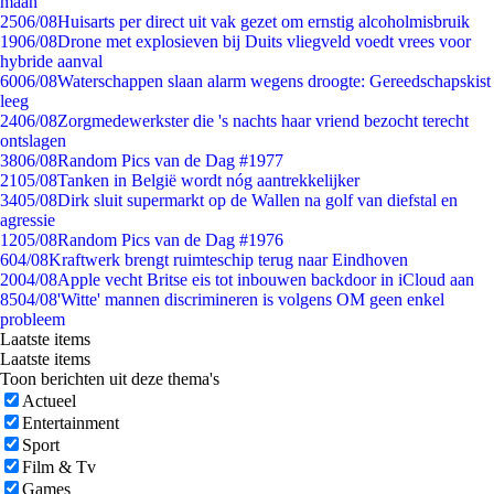
maan
25
06/08
Huisarts per direct uit vak gezet om ernstig alcoholmisbruik
19
06/08
Drone met explosieven bij Duits vliegveld voedt vrees voor
hybride aanval
60
06/08
Waterschappen slaan alarm wegens droogte: Gereedschapskist
leeg
24
06/08
Zorgmedewerkster die 's nachts haar vriend bezocht terecht
ontslagen
38
06/08
Random Pics van de Dag #1977
21
05/08
Tanken in België wordt nóg aantrekkelijker
34
05/08
Dirk sluit supermarkt op de Wallen na golf van diefstal en
agressie
12
05/08
Random Pics van de Dag #1976
6
04/08
Kraftwerk brengt ruimteschip terug naar Eindhoven
20
04/08
Apple vecht Britse eis tot inbouwen backdoor in iCloud aan
85
04/08
'Witte' mannen discrimineren is volgens OM geen enkel
probleem
Laatste items
Laatste items
Toon berichten uit deze thema's
Actueel
Entertainment
Sport
Film & Tv
Games