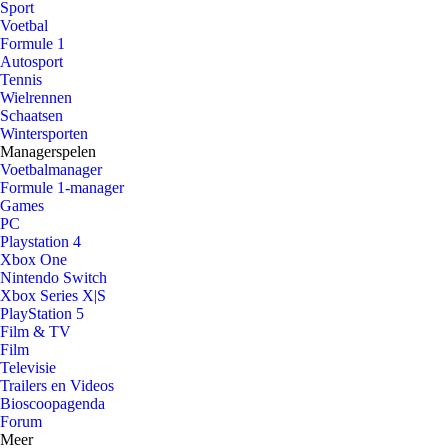
Sport
Voetbal
Formule 1
Autosport
Tennis
Wielrennen
Schaatsen
Wintersporten
Managerspelen
Voetbalmanager
Formule 1-manager
Games
PC
Playstation 4
Xbox One
Nintendo Switch
Xbox Series X|S
PlayStation 5
Film & TV
Film
Televisie
Trailers en Videos
Bioscoopagenda
Forum
Meer