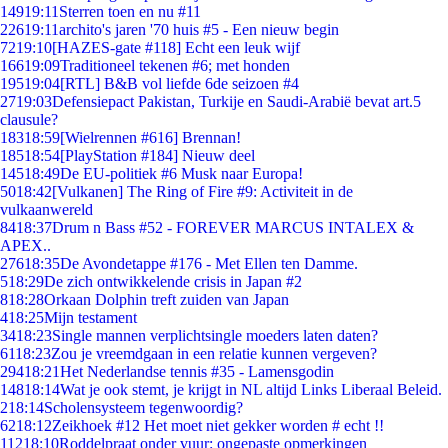
149
19:11
Sterren toen en nu #11
226
19:11
archito's jaren '70 huis #5 - Een nieuw begin
72
19:10
[HAZES-gate #118] Echt een leuk wijf
166
19:09
Traditioneel tekenen #6; met honden
195
19:04
[RTL] B&B vol liefde 6de seizoen #4
27
19:03
Defensiepact Pakistan, Turkije en Saudi-Arabië bevat art.5
clausule?
183
18:59
[Wielrennen #616] Brennan!
185
18:54
[PlayStation #184] Nieuw deel
145
18:49
De EU-politiek #6 Musk naar Europa!
50
18:42
[Vulkanen] The Ring of Fire #9: Activiteit in de
vulkaanwereld
84
18:37
Drum n Bass #52 - FOREVER MARCUS INTALEX &
APEX..
276
18:35
De Avondetappe #176 - Met Ellen ten Damme.
5
18:29
De zich ontwikkelende crisis in Japan #2
8
18:28
Orkaan Dolphin treft zuiden van Japan
4
18:25
Mijn testament
34
18:23
Single mannen verplichtsingle moeders laten daten?
61
18:23
Zou je vreemdgaan in een relatie kunnen vergeven?
294
18:21
Het Nederlandse tennis #35 - Lamensgodin
148
18:14
Wat je ook stemt, je krijgt in NL altijd Links Liberaal Beleid.
2
18:14
Scholensysteem tegenwoordig?
62
18:12
Zeikhoek #12 Het moet niet gekker worden # echt !!
112
18:10
Roddelpraat onder vuur: ongepaste opmerkingen