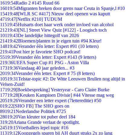
16
19:54
Radio 2 #145 Ruud 66
160
19:54
Migranten breken door grens naar Ceuta in Spanje,l #10
154
19:48
[WLR SC #417] Nieuw deel openen was kaputt
47
19:47
[Netflix #210] TUDUM
115
19:45
Huisarts doet haar werk onder invloed van alcohol
212
19:43
[NL] Street View Quiz [#122] - Loogisch toch
101
19:43
De landelijke hittegolf van 2026
214
19:42
Bloemen/planten in je eigen tuin #94 Kleur!
148
19:42
Verander één letter: Expert #91 (10 letters)
2
19:41
Post hier je favoriete SHO podcast!
55
19:39
Verander één letter: Expert #143 (9 letters)
2
19:36
UEFA Super Cup #1 PSG - Aston Villa
173
19:36
Vandaag 40 jaar geleden... #3
20
19:34
Verander één letter. Expert # 75 (8 letters)
105
19:31
Telstar-topic #2: De Witte Leeuwen Brullen nog altijd in
Velsen-Zuid!
17
19:29
[Boekbespreking] Yesteryear - Caro Claire Burke
177
19:28
[Keuken Kampioen Divisie] #44 Vitesse mag weg
205
19:26
Verander een letter expert (7lettereditie) #50
0
19:22
[SHO FB] The SHO goes on
89
19:21
Nederlandse Politiek #725
280
19:20
Van kleuter tot puber deel 184
3
19:20
Ariana Grande verlaat de spotlight.
245
19:15
Voetballers lepel topic #16
113
19:12
Koopzegels sparen bij AH duurt straks 2x zo lang