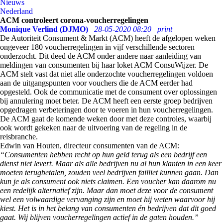
Nieuws
Nederland
ACM controleert corona-voucherregelingen
Monique Verlind (DJMO)
28-05-2020 08:20
print
De Autoriteit Consument & Markt (ACM) heeft de afgelopen weken
ongeveer 180 voucherregelingen in vijf verschillende sectoren
onderzocht. Dit deed de ACM onder andere naar aanleiding van
meldingen van consumenten bij haar loket ACM ConsuWijzer. De
ACM stelt vast dat niet alle onderzochte voucherregelingen voldoen
aan de uitgangspunten voor vouchers die de ACM eerder had
opgesteld. Ook de communicatie met de consument over oplossingen
bij annulering moet beter. De ACM heeft een eerste groep bedrijven
opgedragen verbeteringen door te voeren in hun voucherregelingen.
De ACM gaat de komende weken door met deze controles, waarbij
ook wordt gekeken naar de uitvoering van de regeling in de
reisbranche.
Edwin van Houten, directeur consumenten van de ACM:
“Consumenten hebben recht op hun geld terug als een bedrijf een
dienst niet levert. Maar als alle bedrijven nu al hun klanten in een keer
moeten terugbetalen, zouden veel bedrijven failliet kunnen gaan. Dan
kun je als consument ook niets claimen. Een voucher kan daarom nu
een redelijk alternatief zijn. Maar dan moet deze voor de consument
wel een volwaardige vervanging zijn en moet hij weten waarvoor hij
kiest. Het is in het belang van consumenten én bedrijven dat dit goed
gaat. Wij blijven voucherregelingen actief in de gaten houden.”