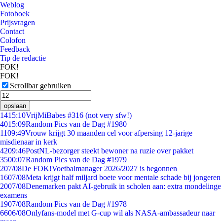
Weblog
Fotoboek
Prijsvragen
Contact
Colofon
Feedback
Tip de redactie
FOK!
FOK!
Scrollbar gebruiken
opslaan
14
15:10
VrijMiBabes #316 (not very sfw!)
40
15:09
Random Pics van de Dag #1980
11
09:49
Vrouw krijgt 30 maanden cel voor afpersing 12-jarige
misdienaar in kerk
42
09:46
PostNL-bezorger steekt bewoner na ruzie over pakket
35
00:07
Random Pics van de Dag #1979
2
07/08
De FOK!Voetbalmanager 2026/2027 is begonnen
16
07/08
Meta krijgt half miljard boete voor mentale schade bij jongeren
20
07/08
Denemarken pakt AI-gebruik in scholen aan: extra mondelinge
examens
19
07/08
Random Pics van de Dag #1978
66
06/08
Onlyfans-model met G-cup wil als NASA-ambassadeur naar