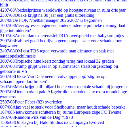
blijft
42
07/08
Voedselprijzen wereldwijd op hoogste niveau in ruim drie jaar
23
07/08
Quake krijgt na 30 jaar een gratis uitbreiding
2
07/08
De FOK!Voetbalmanager 2026/2027 is begonnen
70
07/08
Meer agressie tegen een andersluidende politieke mening, laat
jij je intimideren?
31
07/08
Amsterdams dierenasiel DOA overspoeld met babykonijntjes
29
07/08
Kabinet geeft bedrijven geen compensatie voor schade door
laagwater
24
07/08
OM eist TBS tegen verwarde man die agenten stak met
aardappelschilmesje
30
07/08
Tropische hitte keert zondag terug met lokaal 32 graden
30
07/08
Trump grijpt weer in op automatisch staatsburgerschap bij
geboorte in VS
56
07/08
Dikke Van Dale neemt 'vulvalippen' op: 'stigma op
schaamlippen doorbreken'
16
07/08
Meta krijgt half miljard boete voor mentale schade bij jongeren
20
07/08
Denemarken pakt AI-gebruik in scholen aan: extra mondelinge
examens
25
07/08
Peter Faber (82) overleden
0
07/08
Ajax veel te sterk voor Shelbourne, maar houdt schade beperkt
1
07/08
Nieuwkomers schitteren bij ruime Europese zege FC Twente
19
07/08
Random Pics van de Dag #1978
15
06/08
Ontslagen bij Halo Studios na Campaign Evolved