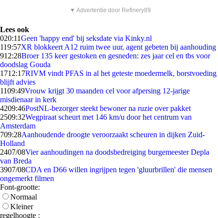
▼ Advertentie door Refinery89
Lees ook
0
20:11
Geen 'happy end' bij seksdate via Kinky.nl
1
19:57
XR blokkeert A12 ruim twee uur, agent gebeten bij aanhouding
9
12:28
Broer 135 keer gestoken en gesneden: zes jaar cel en tbs voor
doodslag Gouda
17
12:17
RIVM vindt PFAS in al het geteste moedermelk, borstvoeding
blijft advies
11
09:49
Vrouw krijgt 30 maanden cel voor afpersing 12-jarige
misdienaar in kerk
42
09:46
PostNL-bezorger steekt bewoner na ruzie over pakket
25
09:32
Wegpiraat scheurt met 146 km/u door het centrum van
Amsterdam
7
09:28
Aanhoudende droogte veroorzaakt scheuren in dijken Zuid-
Holland
24
07/08
Vier aanhoudingen na doodsbedreiging burgemeester Depla
van Breda
39
07/08
CDA en D66 willen ingrijpen tegen 'gluurbrillen' die mensen
ongemerkt filmen
Font-grootte:
Normaal
Kleiner
regelhoogte :