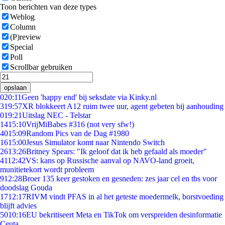
Toon berichten van deze types
Weblog
Column
(P)review
Special
Poll
Scrollbar gebruiken
opslaan
0
20:11
Geen 'happy end' bij seksdate via Kinky.nl
3
19:57
XR blokkeert A12 ruim twee uur, agent gebeten bij aanhouding
0
19:21
Uitslag NEC - Telstar
14
15:10
VrijMiBabes #316 (not very sfw!)
40
15:09
Random Pics van de Dag #1980
16
15:00
Jesus Simulator komt naar Nintendo Switch
26
13:26
Britney Spears: "Ik geloof dat ik heb gefaald als moeder"
41
12:42
VS: kans op Russische aanval op NAVO-land groeit,
munitietekort wordt probleem
9
12:28
Broer 135 keer gestoken en gesneden: zes jaar cel en tbs voor
doodslag Gouda
17
12:17
RIVM vindt PFAS in al het geteste moedermelk, borstvoeding
blijft advies
50
10:16
EU bekritiseert Meta en TikTok om verspreiden desinformatie
Ceuta