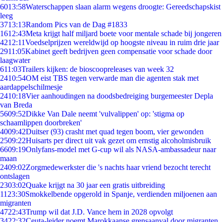
60
13:58
Waterschappen slaan alarm wegens droogte: Gereedschapskist
leeg
37
13:13
Random Pics van de Dag #1833
16
12:43
Meta krijgt half miljard boete voor mentale schade bij jongeren
42
12:11
Voedselprijzen wereldwijd op hoogste niveau in ruim drie jaar
29
11:05
Kabinet geeft bedrijven geen compensatie voor schade door
laagwater
6
11:03
Trailers kijken: de bioscoopreleases van week 32
24
10:54
OM eist TBS tegen verwarde man die agenten stak met
aardappelschilmesje
24
10:18
Vier aanhoudingen na doodsbedreiging burgemeester Depla
van Breda
56
09:52
Dikke Van Dale neemt 'vulvalippen' op: 'stigma op
schaamlippen doorbreken'
40
09:42
Duitser (93) crasht met quad tegen boom, vier gewonden
25
09:22
Huisarts per direct uit vak gezet om ernstig alcoholmisbruik
66
09:19
Onlyfans-model met G-cup wil als NASA-ambassadeur naar
maan
24
09:02
Zorgmedewerkster die 's nachts haar vriend bezocht terecht
ontslagen
23
03:02
Quake krijgt na 30 jaar een gratis uitbreiding
11
23:30
Smokkelbende opgerold in Spanje, verdienden miljoenen aan
migranten
47
22:43
Trump wil dat J.D. Vance hem in 2028 opvolgt
34
22:32
Ceuta-leider noemt Marokkaanse grensaanval door migranten