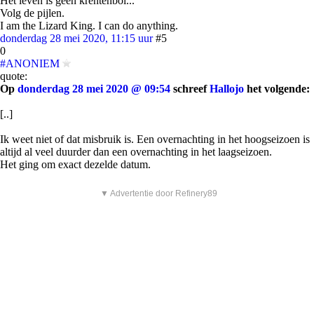
Het leven is geen krentenbol...
Volg de pijlen.
I am the Lizard King. I can do anything.
donderdag 28 mei 2020, 11:15 uur
#5
0
#ANONIEM
quote:
Op
donderdag 28 mei 2020 @ 09:54
schreef
Hallojo
het volgende:
[..]
Ik weet niet of dat misbruik is. Een overnachting in het hoogseizoen is
altijd al veel duurder dan een overnachting in het laagseizoen.
Het ging om exact dezelde datum.
▼ Advertentie door Refinery89