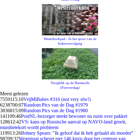
Westerborkpad - In het spoor van de
Jodenvervolging
Terugblik op de Hartstocht
(Fotoverslag)
Meest gelezen
75591
15:10
VrijMiBabes #316 (not very sfw!)
62387
00:07
Random Pics van de Dag #1979
38368
15:09
Random Pics van de Dag #1980
1411
09:46
PostNL-bezorger steekt bewoner na ruzie over pakket
1286
12:42
VS: kans op Russische aanval op NAVO-land groeit,
munitietekort wordt probleem
1199
13:26
Britney Spears: "Ik geloof dat ik heb gefaald als moeder"
987
09:32
Wegpiraat scheurt met 146 km/u door het centrum van