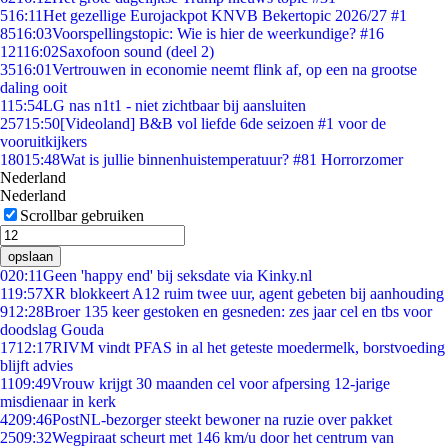
5
16:11
Het gezellige Eurojackpot KNVB Bekertopic 2026/27 #1
85
16:03
Voorspellingstopic: Wie is hier de weerkundige? #16
121
16:02
Saxofoon sound (deel 2)
35
16:01
Vertrouwen in economie neemt flink af, op een na grootse
daling ooit
1
15:54
LG nas n1t1 - niet zichtbaar bij aansluiten
257
15:50
[Videoland] B&B vol liefde 6de seizoen #1 voor de
vooruitkijkers
180
15:48
Wat is jullie binnenhuistemperatuur? #81 Horrorzomer
Nederland
Nederland
Scrollbar gebruiken
opslaan
0
20:11
Geen 'happy end' bij seksdate via Kinky.nl
1
19:57
XR blokkeert A12 ruim twee uur, agent gebeten bij aanhouding
9
12:28
Broer 135 keer gestoken en gesneden: zes jaar cel en tbs voor
doodslag Gouda
17
12:17
RIVM vindt PFAS in al het geteste moedermelk, borstvoeding
blijft advies
11
09:49
Vrouw krijgt 30 maanden cel voor afpersing 12-jarige
misdienaar in kerk
42
09:46
PostNL-bezorger steekt bewoner na ruzie over pakket
25
09:32
Wegpiraat scheurt met 146 km/u door het centrum van