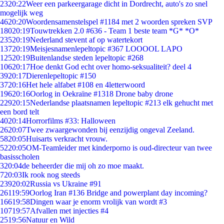
23
20:22
Weer een parkeergarage dicht in Dordrecht, auto's zo snel
mogelijk weg
46
20:20
Woordensamenstelspel #1184 met 2 woorden spreken SVP
180
20:19
Touwtrekken 2.0 #636 - Team 1 beste team *G* *O*
235
20:19
Nederland stevent af op watertekort
137
20:19
Meisjesnamenlepeltopic #367 LOOOOL LAPO
125
20:19
Buitenlandse steden lepeltopic #268
106
20:17
Hoe denkt God echt over homo-seksualiteit? deel 4
39
20:17
Dierenlepeltopic #150
37
20:16
Het hele alfabet #108 en 4letterwoord
196
20:16
Oorlog in Oekraïne #1318 Drone baby drone
229
20:15
Nederlandse plaatsnamen lepeltopic #213 elk gehucht met
een bord telt
40
20:14
Horrorfilms #33: Halloween
26
20:07
Twee zwaargewonden bij eenzijdig ongeval Zeeland.
58
20:05
Huisarts verkracht vrouw.
52
20:05
OM-Teamleider met kinderporno is oud-directeur van twee
basisscholen
3
20:04
de beheerder die mij oh zo moe maakt.
7
20:03
Ik rook nog steeds
239
20:02
Russia vs Ukraine #91
261
19:59
Oorlog Iran #136 Bridge and powerplant day incoming?
166
19:58
Dingen waar je enorm vrolijk van wordt #3
107
19:57
Afvallen met injecties #4
25
19:56
Natuur en Wild