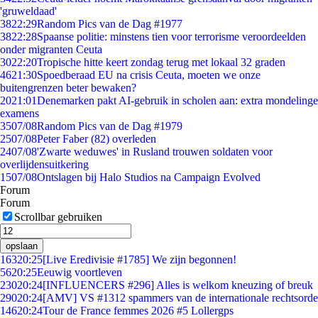
'gruweldaad'
38
22:29
Random Pics van de Dag #1977
38
22:28
Spaanse politie: minstens tien voor terrorisme veroordeelden
onder migranten Ceuta
30
22:20
Tropische hitte keert zondag terug met lokaal 32 graden
46
21:30
Spoedberaad EU na crisis Ceuta, moeten we onze
buitengrenzen beter bewaken?
20
21:01
Denemarken pakt AI-gebruik in scholen aan: extra mondelinge
examens
35
07/08
Random Pics van de Dag #1979
25
07/08
Peter Faber (82) overleden
24
07/08
'Zwarte weduwes' in Rusland trouwen soldaten voor
overlijdensuitkering
15
07/08
Ontslagen bij Halo Studios na Campaign Evolved
Forum
Forum
Scrollbar gebruiken
opslaan
163
20:25
[Live Eredivisie #1785] We zijn begonnen!
56
20:25
Eeuwig voortleven
230
20:24
[INFLUENCERS #296] Alles is welkom kneuzing of breuk
290
20:24
[AMV] VS #1312 spammers van de internationale rechtsorde
146
20:24
Tour de France femmes 2026 #5 Lollergps