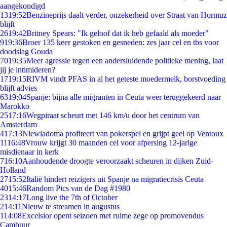
aangekondigd
13
19:52
Benzineprijs daalt verder, onzekerheid over Straat van Hormuz
blijft
26
19:42
Britney Spears: "Ik geloof dat ik heb gefaald als moeder"
9
19:36
Broer 135 keer gestoken en gesneden: zes jaar cel en tbs voor
doodslag Gouda
70
19:35
Meer agressie tegen een andersluidende politieke mening, laat
jij je intimideren?
17
19:15
RIVM vindt PFAS in al het geteste moedermelk, borstvoeding
blijft advies
63
19:04
Spanje: bijna alle migranten in Ceuta weer teruggekeerd naar
Marokko
25
17:16
Wegpiraat scheurt met 146 km/u door het centrum van
Amsterdam
4
17:13
Niewiadoma profiteert van pokerspel en grijpt geel op Ventoux
11
16:48
Vrouw krijgt 30 maanden cel voor afpersing 12-jarige
misdienaar in kerk
7
16:10
Aanhoudende droogte veroorzaakt scheuren in dijken Zuid-
Holland
27
15:52
Italië hindert reizigers uit Spanje na migratiecrisis Ceuta
40
15:46
Random Pics van de Dag #1980
23
14:17
Long live the 7th of October
2
14:11
Nieuw te streamen in augustus
1
14:08
Excelsior opent seizoen met ruime zege op promovendus
Cambuur