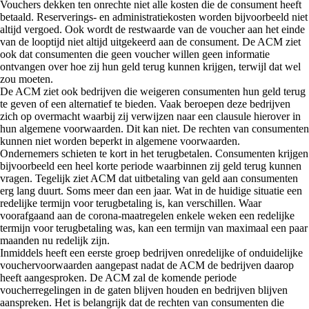
Vouchers dekken ten onrechte niet alle kosten die de consument heeft
betaald. Reserverings- en administratiekosten worden bijvoorbeeld niet
altijd vergoed. Ook wordt de restwaarde van de voucher aan het einde
van de looptijd niet altijd uitgekeerd aan de consument. De ACM ziet
ook dat consumenten die geen voucher willen geen informatie
ontvangen over hoe zij hun geld terug kunnen krijgen, terwijl dat wel
zou moeten.
De ACM ziet ook bedrijven die weigeren consumenten hun geld terug
te geven of een alternatief te bieden. Vaak beroepen deze bedrijven
zich op overmacht waarbij zij verwijzen naar een clausule hierover in
hun algemene voorwaarden. Dit kan niet. De rechten van consumenten
kunnen niet worden beperkt in algemene voorwaarden.
Ondernemers schieten te kort in het terugbetalen. Consumenten krijgen
bijvoorbeeld een heel korte periode waarbinnen zij geld terug kunnen
vragen. Tegelijk ziet ACM dat uitbetaling van geld aan consumenten
erg lang duurt. Soms meer dan een jaar. Wat in de huidige situatie een
redelijke termijn voor terugbetaling is, kan verschillen. Waar
voorafgaand aan de corona-maatregelen enkele weken een redelijke
termijn voor terugbetaling was, kan een termijn van maximaal een paar
maanden nu redelijk zijn.
Inmiddels heeft een eerste groep bedrijven onredelijke of onduidelijke
vouchervoorwaarden aangepast nadat de ACM de bedrijven daarop
heeft aangesproken. De ACM zal de komende periode
voucherregelingen in de gaten blijven houden en bedrijven blijven
aanspreken. Het is belangrijk dat de rechten van consumenten die