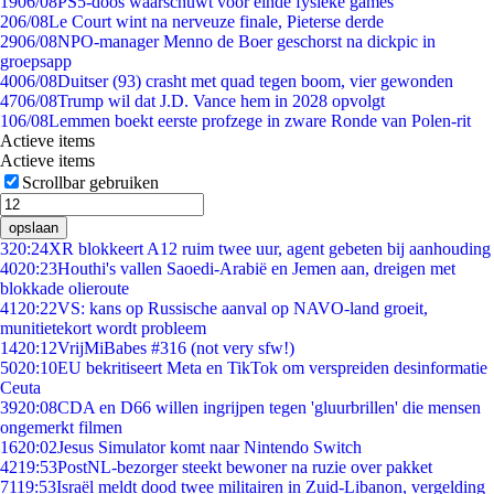
19
06/08
PS5-doos waarschuwt voor einde fysieke games
2
06/08
Le Court wint na nerveuze finale, Pieterse derde
29
06/08
NPO-manager Menno de Boer geschorst na dickpic in
groepsapp
40
06/08
Duitser (93) crasht met quad tegen boom, vier gewonden
47
06/08
Trump wil dat J.D. Vance hem in 2028 opvolgt
1
06/08
Lemmen boekt eerste profzege in zware Ronde van Polen-rit
Actieve items
Actieve items
Scrollbar gebruiken
opslaan
3
20:24
XR blokkeert A12 ruim twee uur, agent gebeten bij aanhouding
40
20:23
Houthi's vallen Saoedi-Arabië en Jemen aan, dreigen met
blokkade olieroute
41
20:22
VS: kans op Russische aanval op NAVO-land groeit,
munitietekort wordt probleem
14
20:12
VrijMiBabes #316 (not very sfw!)
50
20:10
EU bekritiseert Meta en TikTok om verspreiden desinformatie
Ceuta
39
20:08
CDA en D66 willen ingrijpen tegen 'gluurbrillen' die mensen
ongemerkt filmen
16
20:02
Jesus Simulator komt naar Nintendo Switch
42
19:53
PostNL-bezorger steekt bewoner na ruzie over pakket
71
19:53
Israël meldt dood twee militairen in Zuid-Libanon, vergelding