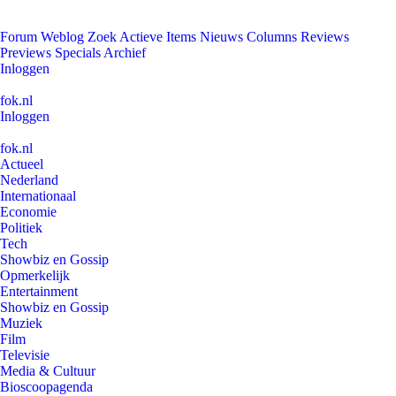
Forum
Weblog
Zoek
Actieve Items
Nieuws
Columns
Reviews
Previews
Specials
Archief
Inloggen
fok.nl
Inloggen
fok.nl
Actueel
Nederland
Internationaal
Economie
Politiek
Tech
Showbiz en Gossip
Opmerkelijk
Entertainment
Showbiz en Gossip
Muziek
Film
Televisie
Media & Cultuur
Bioscoopagenda