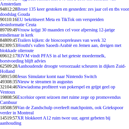
Amsterdam
948
12:28
Broer 135 keer gestoken en gesneden: zes jaar cel en tbs voor
doodslag Gouda
901
10:16
EU bekritiseert Meta en TikTok om verspreiden
desinformatie Ceuta
897
09:49
Vrouw krijgt 30 maanden cel voor afpersing 12-jarige
misdienaar in kerk
848
09:45
Trailers kijken: de bioscoopreleases van week 32
823
09:53
Houthi's vallen Saoedi-Arabië en Jemen aan, dreigen met
blokkade olieroute
696
12:17
RIVM vindt PFAS in al het geteste moedermelk,
borstvoeding blijft advies
625
09:28
Aanhoudende droogte veroorzaakt scheuren in dijken Zuid-
Holland
589
15:00
Jesus Simulator komt naar Nintendo Switch
493
08:35
Nieuw te streamen in augustus
321
04:46
Niewiadoma profiteert van pokerspel en grijpt geel op
Ventoux
198
08:56
Excelsior opent seizoen met ruime zege op promovendus
Cambuur
185
08:59
Van de Zandschulp overleeft matchpoints, ook Griekspoor
verder in Montreal
145
19:57
XR blokkeert A12 ruim twee uur, agent gebeten bij
aanhouding