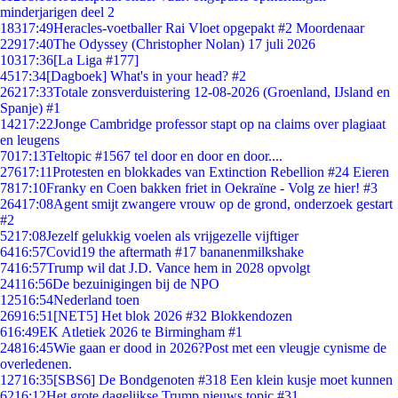
minderjarigen deel 2
183
17:49
Heracles-voetballer Rai Vloet opgepakt #2 Moordenaar
229
17:40
The Odyssey (Christopher Nolan) 17 juli 2026
103
17:36
[La Liga #177]
45
17:34
[Dagboek] What's in your head? #2
262
17:33
Totale zonsverduistering 12-08-2026 (Groenland, IJsland en
Spanje) #1
142
17:22
Jonge Cambridge professor stapt op na claims over plagiaat
en leugens
70
17:13
Teltopic #1567 tel door en door en door....
276
17:11
Protesten en blokkades van Extinction Rebellion #24 Eieren
78
17:10
Franky en Coen bakken friet in Oekraïne - Volg ze hier! #3
264
17:08
Agent smijt zwangere vrouw op de grond, onderzoek gestart
#2
52
17:08
Jezelf gelukkig voelen als vrijgezelle vijftiger
64
16:57
Covid19 the aftermath #17 bananenmilkshake
74
16:57
Trump wil dat J.D. Vance hem in 2028 opvolgt
241
16:56
De bezuinigingen bij de NPO
125
16:54
Nederland toen
269
16:51
[NET5] Het blok 2026 #32 Blokkendozen
6
16:49
EK Atletiek 2026 te Birmingham #1
248
16:45
Wie gaan er dood in 2026?Post met een vleugje cynisme de
overledenen.
127
16:35
[SBS6] De Bondgenoten #318 Een klein kusje moet kunnen
62
16:12
Het grote dagelijkse Trump nieuws topic #31