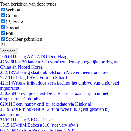
Toon berichten van deze types
Weblog
Column
(P)review
Special
Poll
Scrollbar gebruiken
opslaan
1
00:01
Uitslag AZ - ADO Den Haag
4
23:46
Hoe 30 landen zich voorbereiden op mogelijke oorlog met
China en Noord-Korea
2
22:13
Vollering slaat dubbelslag in Nice en neemt geel over
7
22:11
Uitslag PSV - Fortuna Sittard
4
21:14
Vrouw krijgt door verwisseling het embryo van ander stel
ingebracht
3
20:35
Nieuwe president De la Espriella gaat strijd aan met
drugskartels Colombia
6
20:11
Geen 'happy end' bij seksdate via Kinky.nl
32
19:57
XR blokkeert A12 ruim twee uur, agent gebeten bij
aanhouding
3
19:21
Uitslag NEC - Telstar
15
15:10
VrijMiBabes #316 (not very sfw!)
60
15:09
Random Pics van de Dag #1980