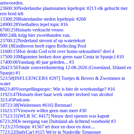
antwoorden.
236
00:30
Nederlandse plaatsnamen lepeltopic #213 elk gehucht met
een bord telt
133
00:29
Buitenlandse steden lepeltopic #268
249
00:28
Voetballers lepel topic #16
67
00:25
Huisarts verkracht vrouw.
8
00:24
Ik krijg hier zweethanden van.
237
00:22
Nederland stevent af op watertekort
5
00:18
Eindhoven heeft eigen Reflecting Pool
116
00:15
Hoe denkt God echt over homo-seksualiteit? deel 4
175
00:10
Migranten breken door grens naar Ceuta in Spanje,l #10
174
00:06
Vandaag 40 jaar geleden... #3
264
23:56
Totale zonsverduistering 12-08-2026 (Groenland, IJsland en
Spanje) #1
5
23:50
[INFLUENCERS #297] Toetjes & Bevers & Zwemmen in
water
86
23:49
Voorspellingstopic: Wie is hier de weerkundige? #16
119
23:47
Huisarts doet haar werk onder invloed van alcohol
3
23:45
Podcasts
187
23:38
[Wielrennen #616] Brennan!
116
23:37
Vrouwen willen geen man meer #30
175
23:31
[WLR SC #417] Nieuw deel openen was kaputt
67
23:29
De neergang van Duitsland als lichtend voorbeeld #3
71
23:23
Teltopic #1567 tel door en door en door....
77
23:22
[IndyCar] #115 We're in Nashville Tennessee