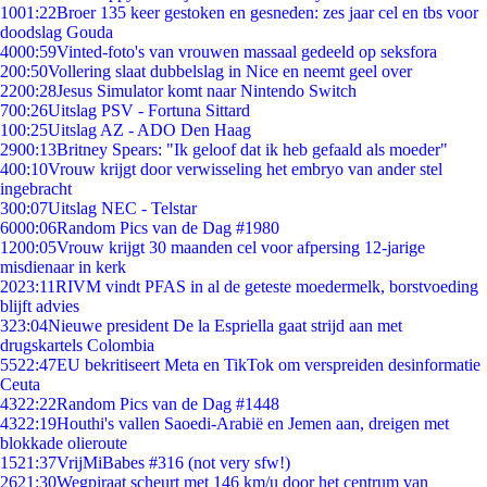
10
01:22
Broer 135 keer gestoken en gesneden: zes jaar cel en tbs voor
doodslag Gouda
40
00:59
Vinted-foto's van vrouwen massaal gedeeld op seksfora
2
00:50
Vollering slaat dubbelslag in Nice en neemt geel over
22
00:28
Jesus Simulator komt naar Nintendo Switch
7
00:26
Uitslag PSV - Fortuna Sittard
1
00:25
Uitslag AZ - ADO Den Haag
29
00:13
Britney Spears: "Ik geloof dat ik heb gefaald als moeder"
4
00:10
Vrouw krijgt door verwisseling het embryo van ander stel
ingebracht
3
00:07
Uitslag NEC - Telstar
60
00:06
Random Pics van de Dag #1980
12
00:05
Vrouw krijgt 30 maanden cel voor afpersing 12-jarige
misdienaar in kerk
20
23:11
RIVM vindt PFAS in al de geteste moedermelk, borstvoeding
blijft advies
3
23:04
Nieuwe president De la Espriella gaat strijd aan met
drugskartels Colombia
55
22:47
EU bekritiseert Meta en TikTok om verspreiden desinformatie
Ceuta
43
22:22
Random Pics van de Dag #1448
43
22:19
Houthi's vallen Saoedi-Arabië en Jemen aan, dreigen met
blokkade olieroute
15
21:37
VrijMiBabes #316 (not very sfw!)
26
21:30
Wegpiraat scheurt met 146 km/u door het centrum van