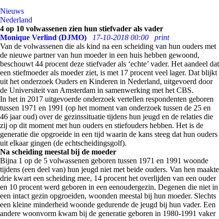
Nieuws
Nederland
4 op 10 volwassenen zien hun stiefvader als vader
Monique Verlind (DJMO)
17-10-2018 00:00
print
Van de volwassenen die als kind na een scheiding van hun ouders met
de nieuwe partner van hun moeder in een huis hebben gewoond,
beschouwt 44 procent deze stiefvader als ‘echte’ vader. Het aandeel dat
een stiefmoeder als moeder ziet, is met 17 procent veel lager. Dat blijkt
uit het onderzoek Ouders en Kinderen in Nederland, uitgevoerd door
de Universiteit van Amsterdam in samenwerking met het CBS.
In het in 2017 uitgevoerde onderzoek vertellen respondenten geboren
tussen 1971 en 1991 (op het moment van onderzoek tussen de 25 en
46 jaar oud) over de gezinssituatie tijdens hun jeugd en de relaties die
zij op dit moment met hun ouders en stiefouders hebben. Het is de
generatie die opgroeide in een tijd waarin de kans steeg dat hun ouders
uit elkaar gingen (de echtscheidingsgolf).
Na scheiding meestal bij de moeder
Bijna 1 op de 5 volwassenen geboren tussen 1971 en 1991 woonde
tijdens (een deel van) hun jeugd niet met beide ouders. Van hen maakte
drie kwart een scheiding mee, 14 procent het overlijden van een ouder
en 10 procent werd geboren in een eenoudergezin. Degenen die niet in
een intact gezin opgroeiden, woonden meestal bij hun moeder. Slechts
een kleine minderheid woonde gedurende de jeugd bij hun vader. Een
andere woonvorm kwam bij de generatie geboren in 1980-1991 vaker