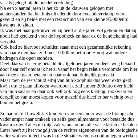
vast is gelegd bij de boedel verdeling)
Na een x aantal jaren is het zo uit de klauwen gelopen met
achterstanden dat het huis uit ellende door executieverkoop werd
geveild en zij beide met een rest schuld van een kleine 95.000euro
kwamen te zitten.
Ik was met haar getrouwd en zij heeft al die jaren vol gehouden dat zij
nooit had getekend voor de hypotheek en haar ex de handtekening had
vervalst.
Ook had ze hiervoor schulden staan met een gezamenlijke rekening
van haar ex en haar zelf met 10.000 in het rood + nog wat andere
bedragen die open stonden.
Deel daarvan is terug betaald de afgelopen jaren en deels weg betaald
door haar zelf omdat ik het al vanaf het begin relatie verdomde om hier
aan mee te gaan betalen en haar ook had duidelijk gemaakt.
Maar toen de restschuld erbij van hun koophuis dus weer extra geld
kwijt om te gaan aflossen waardoor ik zelf amper 200euro over hield
van mijn salaris en daar ook zelf ook nog eens kleding, rookwaar en
dergelijke van moest kopen voor mezelf dus bleef er bar weinig over
binnen het gezin.
Ze had uit dit huwelijk 3 kinderen van een ander waar de biologische
vader amper naar omkeek en zelfs geen alimentatie voor betaalde dus
kwam vrijwel alles uit mijn zak vandaan om alle vaste lasten te betalen.
Later heeft zij het voogdij via de rechter afgenomen van de biologische
vader wat ook terecht was in die situatie wegens continu tegen werken