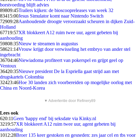
borstvoeding blijft advies
898
09:45
Trailers kijken: de bioscoopreleases van week 32
834
15:00
Jesus Simulator komt naar Nintendo Switch
729
09:28
Aanhoudende droogte veroorzaakt scheuren in dijken Zuid-
Holland
677
19:57
XR blokkeert A12 ruim twee uur, agent gebeten bij
aanhouding
598
08:35
Nieuw te streamen in augustus
586
21:14
Vrouw krijgt door verwisseling het embryo van ander stel
ingebracht
367
04:46
Niewiadoma profiteert van pokerspel en grijpt geel op
Ventoux
364
20:35
Nieuwe president De la Espriella gaat strijd aan met
drugskartels Colombia
324
23:46
Hoe 30 landen zich voorbereiden op mogelijke oorlog met
China en Noord-Korea
▼ Advertentie door Refinery89
Lees ook
6
20:11
Geen 'happy end' bij seksdate via Kinky.nl
32
19:57
XR blokkeert A12 ruim twee uur, agent gebeten bij
aanhouding
10
12:28
Broer 135 keer gestoken en gesneden: zes jaar cel en tbs voor