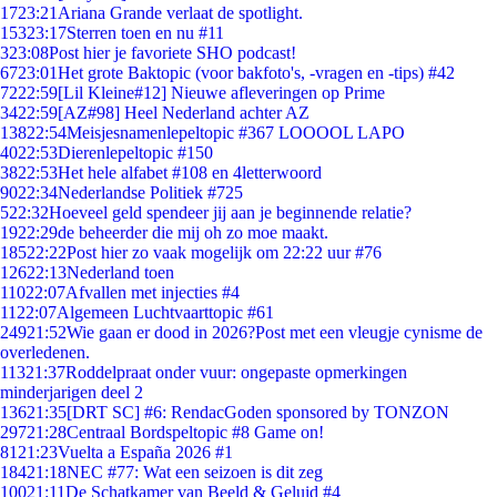
17
23:21
Ariana Grande verlaat de spotlight.
153
23:17
Sterren toen en nu #11
3
23:08
Post hier je favoriete SHO podcast!
67
23:01
Het grote Baktopic (voor bakfoto's, -vragen en -tips) #42
72
22:59
[Lil Kleine#12] Nieuwe afleveringen op Prime
34
22:59
[AZ#98] Heel Nederland achter AZ
138
22:54
Meisjesnamenlepeltopic #367 LOOOOL LAPO
40
22:53
Dierenlepeltopic #150
38
22:53
Het hele alfabet #108 en 4letterwoord
90
22:34
Nederlandse Politiek #725
5
22:32
Hoeveel geld spendeer jij aan je beginnende relatie?
19
22:29
de beheerder die mij oh zo moe maakt.
185
22:22
Post hier zo vaak mogelijk om 22:22 uur #76
126
22:13
Nederland toen
110
22:07
Afvallen met injecties #4
11
22:07
Algemeen Luchtvaarttopic #61
249
21:52
Wie gaan er dood in 2026?Post met een vleugje cynisme de
overledenen.
113
21:37
Roddelpraat onder vuur: ongepaste opmerkingen
minderjarigen deel 2
136
21:35
[DRT SC] #6: RendacGoden sponsored by TONZON
297
21:28
Centraal Bordspeltopic #8 Game on!
81
21:23
Vuelta a España 2026 #1
184
21:18
NEC #77: Wat een seizoen is dit zeg
100
21:11
De Schatkamer van Beeld & Geluid #4