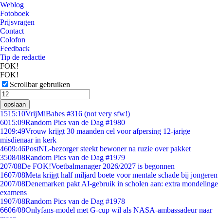
Weblog
Fotoboek
Prijsvragen
Contact
Colofon
Feedback
Tip de redactie
FOK!
FOK!
Scrollbar gebruiken
opslaan
15
15:10
VrijMiBabes #316 (not very sfw!)
60
15:09
Random Pics van de Dag #1980
12
09:49
Vrouw krijgt 30 maanden cel voor afpersing 12-jarige
misdienaar in kerk
46
09:46
PostNL-bezorger steekt bewoner na ruzie over pakket
35
08/08
Random Pics van de Dag #1979
2
07/08
De FOK!Voetbalmanager 2026/2027 is begonnen
16
07/08
Meta krijgt half miljard boete voor mentale schade bij jongeren
20
07/08
Denemarken pakt AI-gebruik in scholen aan: extra mondelinge
examens
19
07/08
Random Pics van de Dag #1978
66
06/08
Onlyfans-model met G-cup wil als NASA-ambassadeur naar