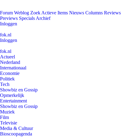
Forum
Weblog
Zoek
Actieve Items
Nieuws
Columns
Reviews
Previews
Specials
Archief
Inloggen
fok.nl
Inloggen
fok.nl
Actueel
Nederland
Internationaal
Economie
Politiek
Tech
Showbiz en Gossip
Opmerkelijk
Entertainment
Showbiz en Gossip
Muziek
Film
Televisie
Media & Cultuur
Bioscoopagenda