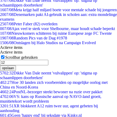
57
07/08
Dikke Van Dale neemt 'vulvalippen' op: 'stigma op
schaamlippen doorbreken'
16
07/08
Meta krijgt half miljard boete voor mentale schade bij jongeren
20
07/08
Denemarken pakt AI-gebruik in scholen aan: extra mondelinge
examens
25
07/08
Peter Faber (82) overleden
0
07/08
Ajax veel te sterk voor Shelbourne, maar houdt schade beperkt
1
07/08
Nieuwkomers schitteren bij ruime Europese zege FC Twente
19
07/08
Random Pics van de Dag #1978
15
06/08
Ontslagen bij Halo Studios na Campaign Evolved
Actieve items
Actieve items
Scrollbar gebruiken
opslaan
57
02:32
Dikke Van Dale neemt 'vulvalippen' op: 'stigma op
schaamlippen doorbreken'
4
02:27
Hoe 30 landen zich voorbereiden op mogelijke oorlog met
China en Noord-Korea
46
02:24
PostNL-bezorger steekt bewoner na ruzie over pakket
47
02:06
VS: kans op Russische aanval op NAVO-land groeit,
munitietekort wordt probleem
32
01:51
XR blokkeert A12 ruim twee uur, agent gebeten bij
aanhouding
6
01:45
Geen 'happy end' bij seksdate via Kinky.nl