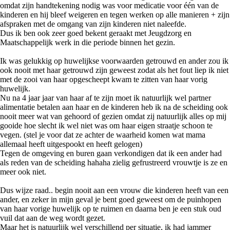
omdat zijn handtekening nodig was voor medicatie voor één van de
kinderen en hij bleef weigeren en tegen werken op alle manieren + zijn
afspraken met de omgang van zijn kinderen niet naleefde.
Dus ik ben ook zeer goed bekent geraakt met Jeugdzorg en
Maatschappelijk werk in die periode binnen het gezin.
Ik was gelukkig op huwelijkse voorwaarden getrouwd en ander zou ik
ook nooit met haar getrouwd zijn geweest zodat als het fout liep ik niet
met de zooi van haar opgescheept kwam te zitten van haar vorig
huwelijk.
Nu na 4 jaar jaar van haar af te zijn moet ik natuurlijk wel partner
alimentatie betalen aan haar en de kinderen heb ik na de scheiding ook
nooit meer wat van gehoord of gezien omdat zij natuurlijk alles op mij
gooide hoe slecht ik wel niet was om haar eigen straatje schoon te
vegen. (stel je voor dat ze achter de waarheid komen wat mama
allemaal heeft uitgespookt en heeft gelogen)
Tegen de omgeving en buren gaan verkondigen dat ik een ander had
als reden van de scheiding hahaha zielig gefrustreerd vrouwtje is ze en
meer ook niet.
Dus wijze raad.. begin nooit aan een vrouw die kinderen heeft van een
ander, en zeker in mijn geval je bent goed geweest om de puinhopen
van haar vorige huwelijk op te ruimen en daarna ben je een stuk oud
vuil dat aan de weg wordt gezet.
Maar het is natuurlijk wel verschillend per situatie, ik had jammer