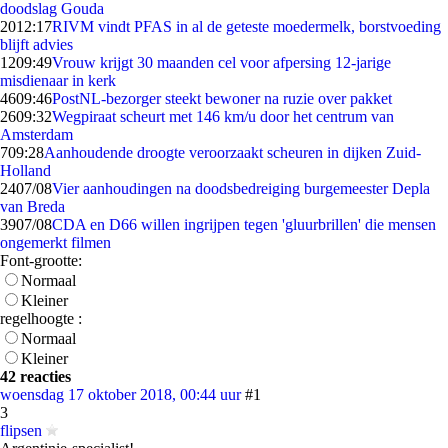
doodslag Gouda
20
12:17
RIVM vindt PFAS in al de geteste moedermelk, borstvoeding
blijft advies
12
09:49
Vrouw krijgt 30 maanden cel voor afpersing 12-jarige
misdienaar in kerk
46
09:46
PostNL-bezorger steekt bewoner na ruzie over pakket
26
09:32
Wegpiraat scheurt met 146 km/u door het centrum van
Amsterdam
7
09:28
Aanhoudende droogte veroorzaakt scheuren in dijken Zuid-
Holland
24
07/08
Vier aanhoudingen na doodsbedreiging burgemeester Depla
van Breda
39
07/08
CDA en D66 willen ingrijpen tegen 'gluurbrillen' die mensen
ongemerkt filmen
Font-grootte:
Normaal
Kleiner
regelhoogte :
Normaal
Kleiner
42 reacties
woensdag 17 oktober 2018, 00:44 uur
#1
3
flipsen