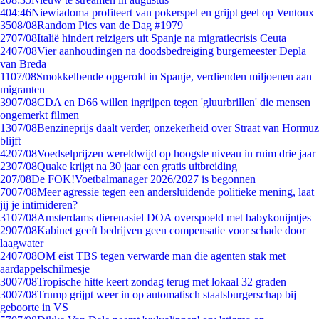
4
04:46
Niewiadoma profiteert van pokerspel en grijpt geel op Ventoux
35
08/08
Random Pics van de Dag #1979
27
07/08
Italië hindert reizigers uit Spanje na migratiecrisis Ceuta
24
07/08
Vier aanhoudingen na doodsbedreiging burgemeester Depla
van Breda
11
07/08
Smokkelbende opgerold in Spanje, verdienden miljoenen aan
migranten
39
07/08
CDA en D66 willen ingrijpen tegen 'gluurbrillen' die mensen
ongemerkt filmen
13
07/08
Benzineprijs daalt verder, onzekerheid over Straat van Hormuz
blijft
42
07/08
Voedselprijzen wereldwijd op hoogste niveau in ruim drie jaar
23
07/08
Quake krijgt na 30 jaar een gratis uitbreiding
2
07/08
De FOK!Voetbalmanager 2026/2027 is begonnen
70
07/08
Meer agressie tegen een andersluidende politieke mening, laat
jij je intimideren?
31
07/08
Amsterdams dierenasiel DOA overspoeld met babykonijntjes
29
07/08
Kabinet geeft bedrijven geen compensatie voor schade door
laagwater
24
07/08
OM eist TBS tegen verwarde man die agenten stak met
aardappelschilmesje
30
07/08
Tropische hitte keert zondag terug met lokaal 32 graden
30
07/08
Trump grijpt weer in op automatisch staatsburgerschap bij
geboorte in VS