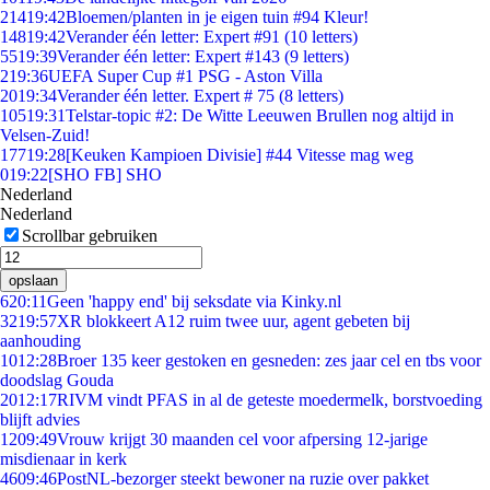
214
19:42
Bloemen/planten in je eigen tuin #94 Kleur!
148
19:42
Verander één letter: Expert #91 (10 letters)
55
19:39
Verander één letter: Expert #143 (9 letters)
2
19:36
UEFA Super Cup #1 PSG - Aston Villa
20
19:34
Verander één letter. Expert # 75 (8 letters)
105
19:31
Telstar-topic #2: De Witte Leeuwen Brullen nog altijd in
Velsen-Zuid!
177
19:28
[Keuken Kampioen Divisie] #44 Vitesse mag weg
0
19:22
[SHO FB] SHO
Nederland
Nederland
Scrollbar gebruiken
opslaan
6
20:11
Geen 'happy end' bij seksdate via Kinky.nl
32
19:57
XR blokkeert A12 ruim twee uur, agent gebeten bij
aanhouding
10
12:28
Broer 135 keer gestoken en gesneden: zes jaar cel en tbs voor
doodslag Gouda
20
12:17
RIVM vindt PFAS in al de geteste moedermelk, borstvoeding
blijft advies
12
09:49
Vrouw krijgt 30 maanden cel voor afpersing 12-jarige
misdienaar in kerk
46
09:46
PostNL-bezorger steekt bewoner na ruzie over pakket