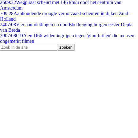
26
09:32
Wegpiraat scheurt met 146 km/u door het centrum van
Amsterdam
7
09:28
Aanhoudende droogte veroorzaakt scheuren in dijken Zuid-
Holland
24
07/08
Vier aanhoudingen na doodsbedreiging burgemeester Depla
van Breda
39
07/08
CDA en D66 willen ingrijpen tegen 'gluurbrillen' die mensen
ongemerkt filmen