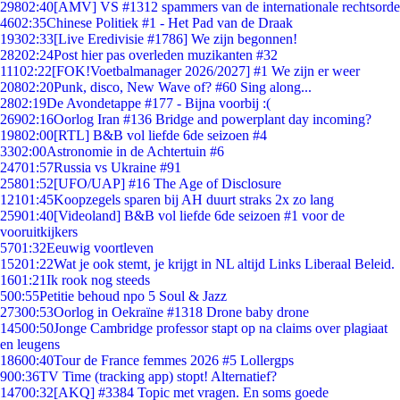
298
02:40
[AMV] VS #1312 spammers van de internationale rechtsorde
46
02:35
Chinese Politiek #1 - Het Pad van de Draak
193
02:33
[Live Eredivisie #1786] We zijn begonnen!
282
02:24
Post hier pas overleden muzikanten #32
111
02:22
[FOK!Voetbalmanager 2026/2027] #1 We zijn er weer
208
02:20
Punk, disco, New Wave of? #60 Sing along...
28
02:19
De Avondetappe #177 - Bijna voorbij :(
269
02:16
Oorlog Iran #136 Bridge and powerplant day incoming?
198
02:00
[RTL] B&B vol liefde 6de seizoen #4
33
02:00
Astronomie in de Achtertuin #6
247
01:57
Russia vs Ukraine #91
258
01:52
[UFO/UAP] #16 The Age of Disclosure
121
01:45
Koopzegels sparen bij AH duurt straks 2x zo lang
259
01:40
[Videoland] B&B vol liefde 6de seizoen #1 voor de
vooruitkijkers
57
01:32
Eeuwig voortleven
152
01:22
Wat je ook stemt, je krijgt in NL altijd Links Liberaal Beleid.
16
01:21
Ik rook nog steeds
5
00:55
Petitie behoud npo 5 Soul & Jazz
273
00:53
Oorlog in Oekraïne #1318 Drone baby drone
145
00:50
Jonge Cambridge professor stapt op na claims over plagiaat
en leugens
186
00:40
Tour de France femmes 2026 #5 Lollergps
9
00:36
TV Time (tracking app) stopt! Alternatief?
147
00:32
[AKQ] #3384 Topic met vragen. En soms goede