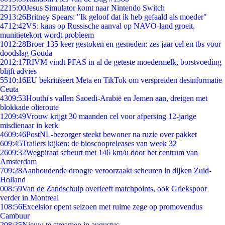
22
15:00
Jesus Simulator komt naar Nintendo Switch
29
13:26
Britney Spears: "Ik geloof dat ik heb gefaald als moeder"
47
12:42
VS: kans op Russische aanval op NAVO-land groeit,
munitietekort wordt probleem
10
12:28
Broer 135 keer gestoken en gesneden: zes jaar cel en tbs voor
doodslag Gouda
20
12:17
RIVM vindt PFAS in al de geteste moedermelk, borstvoeding
blijft advies
55
10:16
EU bekritiseert Meta en TikTok om verspreiden desinformatie
Ceuta
43
09:53
Houthi's vallen Saoedi-Arabië en Jemen aan, dreigen met
blokkade olieroute
12
09:49
Vrouw krijgt 30 maanden cel voor afpersing 12-jarige
misdienaar in kerk
46
09:46
PostNL-bezorger steekt bewoner na ruzie over pakket
6
09:45
Trailers kijken: de bioscoopreleases van week 32
26
09:32
Wegpiraat scheurt met 146 km/u door het centrum van
Amsterdam
7
09:28
Aanhoudende droogte veroorzaakt scheuren in dijken Zuid-
Holland
0
08:59
Van de Zandschulp overleeft matchpoints, ook Griekspoor
verder in Montreal
1
08:56
Excelsior opent seizoen met ruime zege op promovendus
Cambuur
2
08:35
Nieuw te streamen in augustus