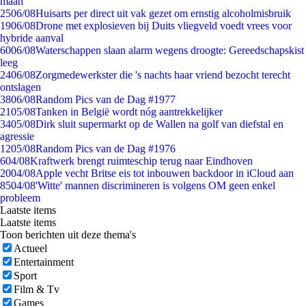
maan
25
06/08
Huisarts per direct uit vak gezet om ernstig alcoholmisbruik
19
06/08
Drone met explosieven bij Duits vliegveld voedt vrees voor
hybride aanval
60
06/08
Waterschappen slaan alarm wegens droogte: Gereedschapskist
leeg
24
06/08
Zorgmedewerkster die 's nachts haar vriend bezocht terecht
ontslagen
38
06/08
Random Pics van de Dag #1977
21
05/08
Tanken in België wordt nóg aantrekkelijker
34
05/08
Dirk sluit supermarkt op de Wallen na golf van diefstal en
agressie
12
05/08
Random Pics van de Dag #1976
6
04/08
Kraftwerk brengt ruimteschip terug naar Eindhoven
20
04/08
Apple vecht Britse eis tot inbouwen backdoor in iCloud aan
85
04/08
'Witte' mannen discrimineren is volgens OM geen enkel
probleem
Laatste items
Laatste items
Toon berichten uit deze thema's
Actueel
Entertainment
Sport
Film & Tv
Games