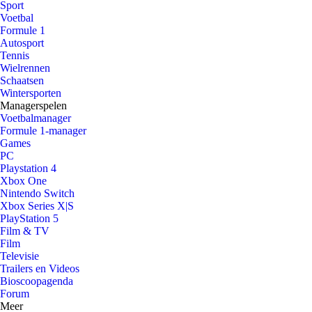
Sport
Voetbal
Formule 1
Autosport
Tennis
Wielrennen
Schaatsen
Wintersporten
Managerspelen
Voetbalmanager
Formule 1-manager
Games
PC
Playstation 4
Xbox One
Nintendo Switch
Xbox Series X|S
PlayStation 5
Film & TV
Film
Televisie
Trailers en Videos
Bioscoopagenda
Forum
Meer