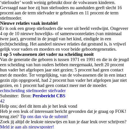
‘stiefouder’ wordt weinig gebruikt door de volwassen kinderen.
Gevraagd naar hoe zij hun stiefouders nu aanduiden geeft slecht 16
procent aan de term stiefvader te gebruiken en 11 procent de term
stiefmoeder.
Nieuwe relaties vaak instabiel
Er is ook een groep stiefouders die weer uit beeld verdwijnt. Ongeveer
4 op de 10 nieuwe huwelijks- of samenwoonrelaties (van minimaal
twee jaar), gevormd in de jeugd van het kind, eindigde in een
(echt)scheiding. Het aandeel nieuwe relaties dat gestrand is, is vrijwel
gelijk voor vaders en moeders en voor beide geboortegeneraties.
1 op 5 volwassenen ziet vader na scheiding nooit
Van de generatie die geboren is tussen 1971 en 1991 en die in de jeugd
een scheiding van hun ouders hebben meegemaakt, heeft 20 procent
hun vader het afgelopen jaar niet gezien; 5 procent had geen contact
met de moeder. Ter vergelijking, van de volwassenen die in een intact
gezin zijn opgegroeid, had 2 procent hun vader het afgelopen jaar niet
gezien, en 1 procent had geen contact meer met de moeder.
echtscheiding
stiefmoeder
stiefvader
Submitter:
Bron:
Persbericht CBS
42
Help ons; deel dit item als je het leuk vond
Heb je een leuk of interessant bericht gevonden dat je graag op FOK!
terug ziet?
Tip ons dan via de submit!
Zoek jij altijd de leukste nieuwtjes en kun je daar leuk over schrijven?
Meld je aan als nieuwsposter!