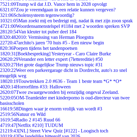
75
21:09
Trump wil dat J.D. Vance hem in 2028 opvolgt
63
21:07
Zou je vreemdgaan in een relatie kunnen vergeven?
3
21:06
Scholensysteem tegenwoordig?
103
21:05
Man zoekt mij en bedreigt mij, nadat ik met zijn zoon sprak
47
21:00
Woordensamenstelspel #1184 met 2 woorden spreken SVP
281
20:54
Van kleuter tot puber deel 184
83
20:48
2010: Vermissing van Herman Ploegstra
227
20:47
archito's jaren '70 huis #5 - Een nieuw begin
8
20:36
Poepen tijdens het tandenpoetsen
18
20:31
[Boekbespreking] Yesteryear - Caro Claire Burke
206
20:29
Verander een letter expert (7lettereditie) #50
63
20:27
Het grote dagelijkse Trump nieuws topic #31
23
20:22
Weer een parkeergarage dicht in Dordrecht, auto's zo snel
mogelijk weg
180
20:19
Touwtrekken 2.0 #636 - Team 1 beste team *G* *O*
40
20:14
Horrorfilms #33: Halloween
26
20:07
Twee zwaargewonden bij eenzijdig ongeval Zeeland.
52
20:05
OM-Teamleider met kinderporno is oud-directeur van twee
basisscholen
166
19:58
Dingen waar je enorm vrolijk van wordt #3
25
19:56
Natuur en Wild
16
19:54
Radio 2 #145 Ruud 66
47
19:47
[Netflix #210] TUDUM
212
19:43
[NL] Street View Quiz [#122] - Loogisch toch
101
19:43
De landelijke hittegolf van 2026