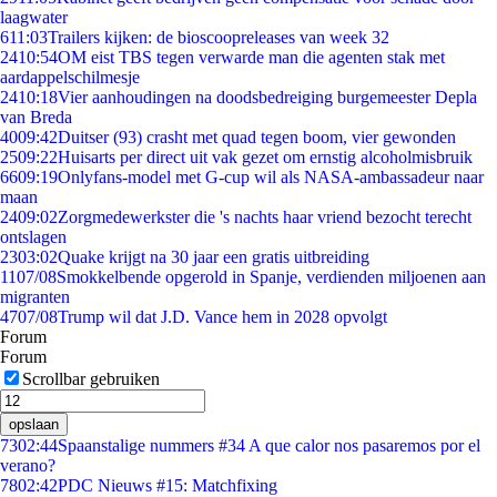
laagwater
6
11:03
Trailers kijken: de bioscoopreleases van week 32
24
10:54
OM eist TBS tegen verwarde man die agenten stak met
aardappelschilmesje
24
10:18
Vier aanhoudingen na doodsbedreiging burgemeester Depla
van Breda
40
09:42
Duitser (93) crasht met quad tegen boom, vier gewonden
25
09:22
Huisarts per direct uit vak gezet om ernstig alcoholmisbruik
66
09:19
Onlyfans-model met G-cup wil als NASA-ambassadeur naar
maan
24
09:02
Zorgmedewerkster die 's nachts haar vriend bezocht terecht
ontslagen
23
03:02
Quake krijgt na 30 jaar een gratis uitbreiding
11
07/08
Smokkelbende opgerold in Spanje, verdienden miljoenen aan
migranten
47
07/08
Trump wil dat J.D. Vance hem in 2028 opvolgt
Forum
Forum
Scrollbar gebruiken
opslaan
73
02:44
Spaanstalige nummers #34 A que calor nos pasaremos por el
verano?
78
02:42
PDC Nieuws #15: Matchfixing