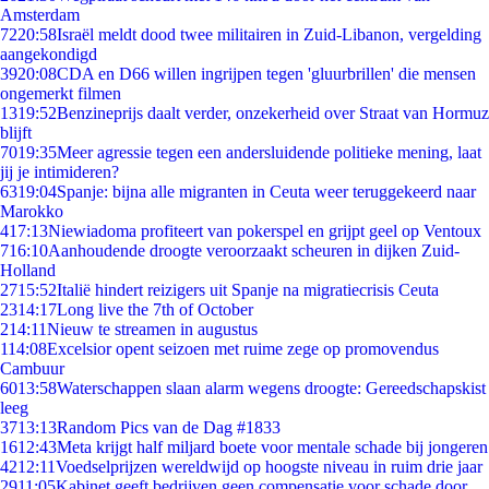
Amsterdam
72
20:58
Israël meldt dood twee militairen in Zuid-Libanon, vergelding
aangekondigd
39
20:08
CDA en D66 willen ingrijpen tegen 'gluurbrillen' die mensen
ongemerkt filmen
13
19:52
Benzineprijs daalt verder, onzekerheid over Straat van Hormuz
blijft
70
19:35
Meer agressie tegen een andersluidende politieke mening, laat
jij je intimideren?
63
19:04
Spanje: bijna alle migranten in Ceuta weer teruggekeerd naar
Marokko
4
17:13
Niewiadoma profiteert van pokerspel en grijpt geel op Ventoux
7
16:10
Aanhoudende droogte veroorzaakt scheuren in dijken Zuid-
Holland
27
15:52
Italië hindert reizigers uit Spanje na migratiecrisis Ceuta
23
14:17
Long live the 7th of October
2
14:11
Nieuw te streamen in augustus
1
14:08
Excelsior opent seizoen met ruime zege op promovendus
Cambuur
60
13:58
Waterschappen slaan alarm wegens droogte: Gereedschapskist
leeg
37
13:13
Random Pics van de Dag #1833
16
12:43
Meta krijgt half miljard boete voor mentale schade bij jongeren
42
12:11
Voedselprijzen wereldwijd op hoogste niveau in ruim drie jaar
29
11:05
Kabinet geeft bedrijven geen compensatie voor schade door