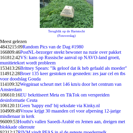
Terugblik op de Hartstocht
(Fotoverslag)
Meest gelezen
48432
15:09
Random Pics van de Dag #1980
1668
09:46
PostNL-bezorger steekt bewoner na ruzie over pakket
1618
12:42
VS: kans op Russische aanval op NAVO-land groeit,
munitietekort wordt probleem
1534
13:26
Britney Spears: "Ik geloof dat ik heb gefaald als moeder"
1149
12:28
Broer 135 keer gestoken en gesneden: zes jaar cel en tbs
voor doodslag Gouda
1141
09:32
Wegpiraat scheurt met 146 km/u door het centrum van
Amsterdam
1066
10:16
EU bekritiseert Meta en TikTok om verspreiden
desinformatie Ceuta
1061
20:11
Geen 'happy end' bij seksdate via Kinky.nl
1049
09:49
Vrouw krijgt 30 maanden cel voor afpersing 12-jarige
misdienaar in kerk
960
09:53
Houthi's vallen Saoedi-Arabië en Jemen aan, dreigen met
blokkade olieroute
923
12:17
RIVM vindt PFAS in al de geteste moedermelk,