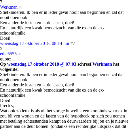
7
Werkman
Stiefkinderen. Ik ben er in ieder geval nooit aan begonnen en zal dat
nooit doen ook.
Een ander de lusten en ik de lasten, doei!
En natuurlijk een kwak bemoeizucht van die ex en de ex-
schoonfamilie.
Doei!
woensdag 17 oktober 2018, 08:14 uur
#7
5
edje5555
quote:
Op
woensdag 17 oktober 2018 @ 07:03
schreef
Werkman
het
volgende:
Stiefkinderen. Ik ben er in ieder geval nooit aan begonnen en zal dat
nooit doen ook.
Een ander de lusten en ik de lasten, doei!
En natuurlijk een kwak bemoeizucht van die ex en de ex-
schoonfamilie.
Doei!
Precies,
Wat ook zo leuk is als uit het vorige huwelijk een koophuis waar ex in
zou blijven wonen en de lasten van de hypotheek op zich zou nemen
met betaling achterstanden kampt en deurwaarders bij jou en je nieuwe
partner aan de deur komen. (ondanks een rechterlijke uitspraak dat dit