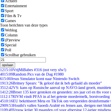
Actueel
Entertainment
Sport
Film & Tv
Games
Toon berichten van deze types
Weblog
Column
(P)review
Special
Poll
Scrollbar gebruiken
opslaan
12
15:10
VrijMiBabes #316 (not very sfw!)
40
15:09
Random Pics van de Dag #1980
6
15:00
Jesus Simulator komt naar Nintendo Switch
19
13:26
Britney Spears: "Ik geloof dat ik heb gefaald als moeder"
35
12:42
VS: kans op Russische aanval op NAVO-land groeit, munitiet
14
12:28
Broer 135 keer gestoken en gesneden: zes jaar cel en tbs voo
11
12:17
RIVM vindt PFAS in al het geteste moedermelk, borstvoeding b
45
10:16
EU bekritiseert Meta en TikTok om verspreiden desinformatie
29
09:53
Houthi's vallen Saoedi-Arabië en Jemen aan, dreigen met blok
11
09:49
Vrouw krijgt 30 maanden cel voor afpersing 12-jarige misdiena