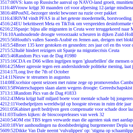
35
17:00
VS: kans op Russische aanval op NAVO-land groeit, munitiet
11
16:48
Vrouw krijgt 30 maanden cel voor afpersing 12-jarige misdiena
38
16:48
PostNL-bezorger steekt bewoner na ruzie over pakket
11
16:43
RIVM vindt PFAS in al het geteste moedermelk, borstvoeding b
45
16:24
EU bekritiseert Meta en TikTok om verspreiden desinformatie
62
16:23
Spanje: bijna alle migranten in Ceuta weer teruggekeerd naar
7
16:10
Aanhoudende droogte veroorzaakt scheuren in dijken Zuid-Hol
29
15:56
Houthi's vallen Saoedi-Arabië en Jemen aan, dreigen met blok
14
15:54
Broer 135 keer gestoken en gesneden: zes jaar cel en tbs voo
27
15:52
Italië hindert reizigers uit Spanje na migratiecrisis Ceuta
40
15:46
Random Pics van de Dag #1980
37
15:16
CDA en D66 willen ingrijpen tegen 'gluurbrillen' die mensen 
69
14:25
Meer agressie tegen een andersluidende politieke mening, laat j
23
14:17
Long live the 7th of October
2
14:11
Nieuw te streamen in augustus
1
14:08
Excelsior opent seizoen met ruime zege op promovendus Camb
60
13:58
Waterschappen slaan alarm wegens droogte: Gereedschapskist
37
13:13
Random Pics van de Dag #1833
16
12:43
Meta krijgt half miljard boete voor mentale schade bij jongeren
42
12:11
Voedselprijzen wereldwijd op hoogste niveau in ruim drie jaar
29
11:05
Kabinet geeft bedrijven geen compensatie voor schade door la
6
11:03
Trailers kijken: de bioscoopreleases van week 32
24
10:54
OM eist TBS tegen verwarde man die agenten stak met aardap
24
10:18
Vier aanhoudingen na doodsbedreiging burgemeester Depla v
56
09:52
Dikke Van Dale neemt 'vulvalippen' op: 'stigma op schaamlip