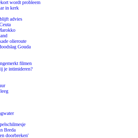
ekort wordt probleem
ar in kerk
lijft advies
 Ceuta
 Marokko
land
kade olieroute
r doodslag Gouda
ongemerkt filmen
ij je intimideren?
uur
 leeg
agwater
pelschilmesje
an Breda
pen doorbreken'