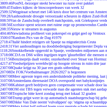
38
09:46
PostNL-bezorger steekt bewoner na ruzie over pakket
6
09:45
Trailers kijken: de bioscoopreleases van week 32
25
09:32
Wegpiraat scheurt met 146 km/u door het centrum van Amste
7
09:28
Aanhoudende droogte veroorzaakt scheuren in dijken Zuid-Hol
0
08:59
Van de Zandschulp overleeft matchpoints, ook Griekspoor verde
1
08:56
Excelsior opent seizoen met ruime zege op promovendus Camb
2
08:35
Nieuw te streamen in augustus
4
04:46
Niewiadoma profiteert van pokerspel en grijpt geel op Ventoux
35
00:07
Random Pics van de Dag #1979
27
18:47
Italië hindert reizigers uit Spanje na migratiecrisis Ceuta
24
18:31
Vier aanhoudingen na doodsbedreiging burgemeester Depla v
11
18:26
Smokkelbende opgerold in Spanje, verdienden miljoenen aan 
37
18:08
CDA en D66 willen ingrijpen tegen 'gluurbrillen' die mensen 
11
17:56
Benzineprijs daalt verder, onzekerheid over Straat van Hormuz b
42
17:47
Voedselprijzen wereldwijd op hoogste niveau in ruim drie jaar
23
07/08
Quake krijgt na 30 jaar een gratis uitbreiding
2
07/08
De FOK!Voetbalmanager 2026/2027 is begonnen
69
07/08
Meer agressie tegen een andersluidende politieke mening, laat j
31
07/08
Amsterdams dierenasiel DOA overspoeld met babykonijntjes
29
07/08
Kabinet geeft bedrijven geen compensatie voor schade door la
24
07/08
OM eist TBS tegen verwarde man die agenten stak met aardap
30
07/08
Tropische hitte keert zondag terug met lokaal 32 graden
30
07/08
Trump grijpt weer in op automatisch staatsburgerschap bij geb
56
07/08
Dikke Van Dale neemt 'vulvalippen' op: 'stigma op schaamlip
16
07/08
Meta krijgt half miljard boete voor mentale schade bij jongeren