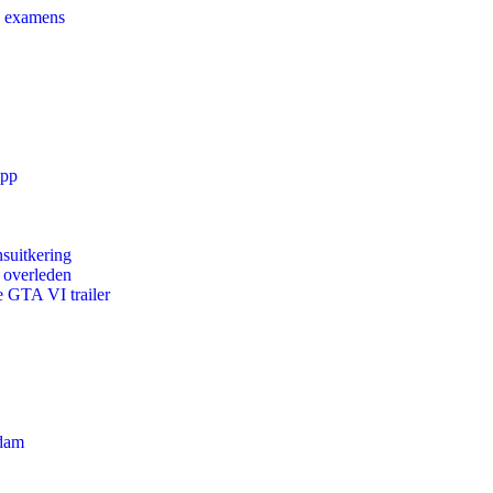
e examens
app
suitkering
d overleden
e GTA VI trailer
rdam