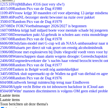
12
15:10
VrijMiBabes #316 (not very sfw!)
40
15:09
Random Pics van de Dag #1980
11
09:49
Vrouw krijgt 30 maanden cel voor afpersing 12-jarige misdiena
38
09:46
PostNL-bezorger steekt bewoner na ruzie over pakket
35
00:07
Random Pics van de Dag #1979
2
07/08
De FOK!Voetbalmanager 2026/2027 is begonnen
16
07/08
Meta krijgt half miljard boete voor mentale schade bij jongeren
20
07/08
Denemarken pakt AI-gebruik in scholen aan: extra mondeling
19
07/08
Random Pics van de Dag #1978
66
06/08
Onlyfans-model met G-cup wil als NASA-ambassadeur naar 
25
06/08
Huisarts per direct uit vak gezet om ernstig alcoholmisbruik
19
06/08
Drone met explosieven bij Duits vliegveld voedt vrees voor hy
60
06/08
Waterschappen slaan alarm wegens droogte: Gereedschapskist
24
06/08
Zorgmedewerkster die 's nachts haar vriend bezocht terecht on
38
06/08
Random Pics van de Dag #1977
21
05/08
Tanken in België wordt nóg aantrekkelijker
34
05/08
Dirk sluit supermarkt op de Wallen na golf van diefstal en agre
12
05/08
Random Pics van de Dag #1976
6
04/08
Kraftwerk brengt ruimteschip terug naar Eindhoven
20
04/08
Apple vecht Britse eis tot inbouwen backdoor in iCloud aan
85
04/08
'Witte' mannen discrimineren is volgens OM geen enkel probl
Laatste items
Laatste items
Toon berichten uit deze thema's