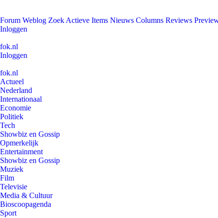
Forum
Weblog
Zoek
Actieve Items
Nieuws
Columns
Reviews
Previe
Inloggen
fok.nl
Inloggen
fok.nl
Actueel
Nederland
Internationaal
Economie
Politiek
Tech
Showbiz en Gossip
Opmerkelijk
Entertainment
Showbiz en Gossip
Muziek
Film
Televisie
Media & Cultuur
Bioscoopagenda
Sport