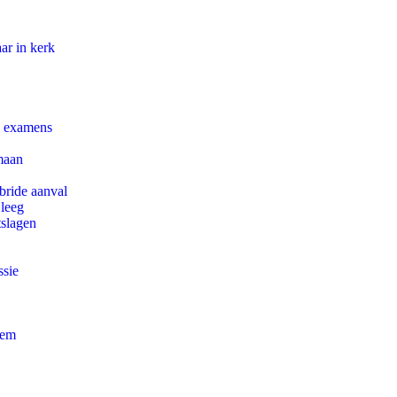
ar in kerk
e examens
maan
bride aanval
 leeg
tslagen
ssie
eem