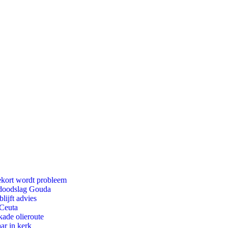
ekort wordt probleem
r doodslag Gouda
lijft advies
 Ceuta
kade olieroute
ar in kerk