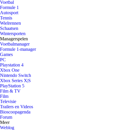
Voetbal
Formule 1
Autosport
Tennis
Wielrennen
Schaatsen
Wintersporten
Managerspelen
Voetbalmanager
Formule 1-manager
Games
PC
Playstation 4
Xbox One
Nintendo Switch
Xbox Series X|S
PlayStation 5
Film & TV
Film
Televisie
Trailers en Videos
Bioscoopagenda
Forum
Meer
Weblog