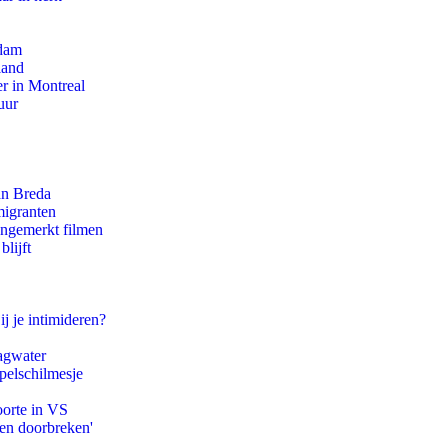
rdam
land
r in Montreal
uur
an Breda
migranten
ongemerkt filmen
lijft
ij je intimideren?
agwater
pelschilmesje
oorte in VS
pen doorbreken'