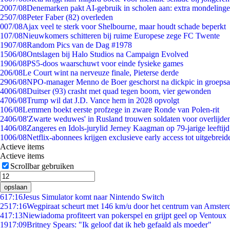
20
07/08
Denemarken pakt AI-gebruik in scholen aan: extra mondeling
25
07/08
Peter Faber (82) overleden
0
07/08
Ajax veel te sterk voor Shelbourne, maar houdt schade beperkt
1
07/08
Nieuwkomers schitteren bij ruime Europese zege FC Twente
19
07/08
Random Pics van de Dag #1978
15
06/08
Ontslagen bij Halo Studios na Campaign Evolved
19
06/08
PS5-doos waarschuwt voor einde fysieke games
2
06/08
Le Court wint na nerveuze finale, Pieterse derde
29
06/08
NPO-manager Menno de Boer geschorst na dickpic in groeps
40
06/08
Duitser (93) crasht met quad tegen boom, vier gewonden
47
06/08
Trump wil dat J.D. Vance hem in 2028 opvolgt
1
06/08
Lemmen boekt eerste profzege in zware Ronde van Polen-rit
24
06/08
'Zwarte weduwes' in Rusland trouwen soldaten voor overlijden
14
06/08
Zangeres en Idols-jurylid Jerney Kaagman op 79-jarige leeftij
10
06/08
Netflix-abonnees krijgen exclusieve early access tot uitgebreid
Actieve items
Actieve items
Scrollbar gebruiken
opslaan
6
17:16
Jesus Simulator komt naar Nintendo Switch
25
17:16
Wegpiraat scheurt met 146 km/u door het centrum van Amste
4
17:13
Niewiadoma profiteert van pokerspel en grijpt geel op Ventoux
19
17:09
Britney Spears: "Ik geloof dat ik heb gefaald als moeder"