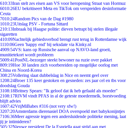
6
10:33
Iran stelt zes eisen aan VS voor heropening Straat van Hormuz
60
10:26
EU bekritiseert Meta en TikTok om verspreiden desinformatie
Ceuta
70
10:24
Random Pics van de Dag #1980
10
10:23
Uitslag PSV - Fortuna Sittard
2
10:13
Inbraak bij Haagse politie: dieven betrapt bij stelen illegale
sigaretten
4
10:09
Nachtelijk gebiedsverbod brengt rust terug in Rotterdamse wijk
11
10:06
Geen 'happy end' bij seksdate via Kinky.nl
49
09:54
VS: kans op Russische aanval op NAVO-land groeit,
munitietekort wordt probleem
50
09:41
PostNL-bezorger steekt bewoner na ruzie over pakket
8
09:19
Hoe 30 landen zich voorbereiden op mogelijke oorlog met
China en Noord-Korea
3
08:25
Vollering slaat dubbelslag in Nice en neemt geel over
12
08:24
Broer 135 keer gestoken en gesneden: zes jaar cel en tbs voor
doodslag Gouda
31
08:18
Britney Spears: "Ik geloof dat ik heb gefaald als moeder"
21
08:17
RIVM vindt PFAS in al de geteste moedermelk, borstvoeding
blijft advies
16
07:42
VrijMiBabes #316 (not very sfw!)
32
07:20
Amsterdams dierenasiel DOA overspoeld met babykonijntjes
71
06:36
Meer agressie tegen een andersluidende politieke mening, laat
jij je intimideren?
5
05:32
Nieuwe president De la Espriella gaat strijd aan met