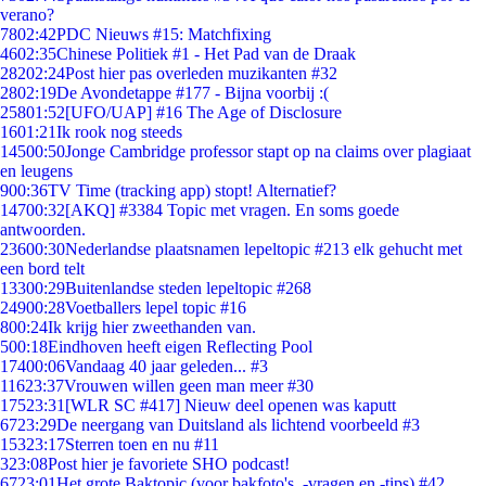
verano?
78
02:42
PDC Nieuws #15: Matchfixing
46
02:35
Chinese Politiek #1 - Het Pad van de Draak
282
02:24
Post hier pas overleden muzikanten #32
28
02:19
De Avondetappe #177 - Bijna voorbij :(
258
01:52
[UFO/UAP] #16 The Age of Disclosure
16
01:21
Ik rook nog steeds
145
00:50
Jonge Cambridge professor stapt op na claims over plagiaat
en leugens
9
00:36
TV Time (tracking app) stopt! Alternatief?
147
00:32
[AKQ] #3384 Topic met vragen. En soms goede
antwoorden.
236
00:30
Nederlandse plaatsnamen lepeltopic #213 elk gehucht met
een bord telt
133
00:29
Buitenlandse steden lepeltopic #268
249
00:28
Voetballers lepel topic #16
8
00:24
Ik krijg hier zweethanden van.
5
00:18
Eindhoven heeft eigen Reflecting Pool
174
00:06
Vandaag 40 jaar geleden... #3
116
23:37
Vrouwen willen geen man meer #30
175
23:31
[WLR SC #417] Nieuw deel openen was kaputt
67
23:29
De neergang van Duitsland als lichtend voorbeeld #3
153
23:17
Sterren toen en nu #11
3
23:08
Post hier je favoriete SHO podcast!
67
23:01
Het grote Baktopic (voor bakfoto's, -vragen en -tips) #42