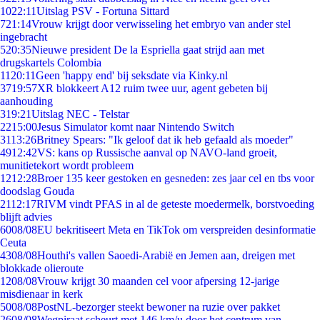
10
22:11
Uitslag PSV - Fortuna Sittard
7
21:14
Vrouw krijgt door verwisseling het embryo van ander stel
ingebracht
5
20:35
Nieuwe president De la Espriella gaat strijd aan met
drugskartels Colombia
11
20:11
Geen 'happy end' bij seksdate via Kinky.nl
37
19:57
XR blokkeert A12 ruim twee uur, agent gebeten bij
aanhouding
3
19:21
Uitslag NEC - Telstar
22
15:00
Jesus Simulator komt naar Nintendo Switch
31
13:26
Britney Spears: "Ik geloof dat ik heb gefaald als moeder"
49
12:42
VS: kans op Russische aanval op NAVO-land groeit,
munitietekort wordt probleem
12
12:28
Broer 135 keer gestoken en gesneden: zes jaar cel en tbs voor
doodslag Gouda
21
12:17
RIVM vindt PFAS in al de geteste moedermelk, borstvoeding
blijft advies
60
08/08
EU bekritiseert Meta en TikTok om verspreiden desinformatie
Ceuta
43
08/08
Houthi's vallen Saoedi-Arabië en Jemen aan, dreigen met
blokkade olieroute
12
08/08
Vrouw krijgt 30 maanden cel voor afpersing 12-jarige
misdienaar in kerk
50
08/08
PostNL-bezorger steekt bewoner na ruzie over pakket
26
08/08
Wegpiraat scheurt met 146 km/u door het centrum van