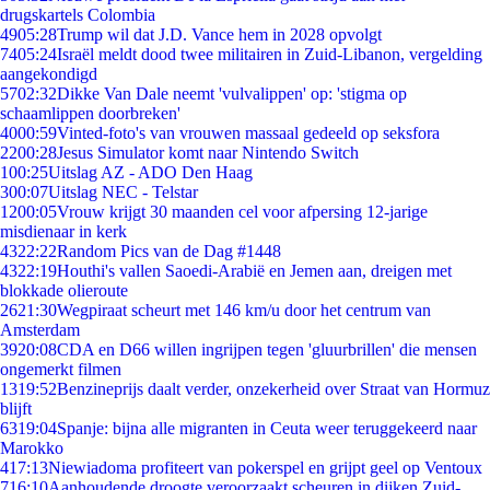
drugskartels Colombia
49
05:28
Trump wil dat J.D. Vance hem in 2028 opvolgt
74
05:24
Israël meldt dood twee militairen in Zuid-Libanon, vergelding
aangekondigd
57
02:32
Dikke Van Dale neemt 'vulvalippen' op: 'stigma op
schaamlippen doorbreken'
40
00:59
Vinted-foto's van vrouwen massaal gedeeld op seksfora
22
00:28
Jesus Simulator komt naar Nintendo Switch
1
00:25
Uitslag AZ - ADO Den Haag
3
00:07
Uitslag NEC - Telstar
12
00:05
Vrouw krijgt 30 maanden cel voor afpersing 12-jarige
misdienaar in kerk
43
22:22
Random Pics van de Dag #1448
43
22:19
Houthi's vallen Saoedi-Arabië en Jemen aan, dreigen met
blokkade olieroute
26
21:30
Wegpiraat scheurt met 146 km/u door het centrum van
Amsterdam
39
20:08
CDA en D66 willen ingrijpen tegen 'gluurbrillen' die mensen
ongemerkt filmen
13
19:52
Benzineprijs daalt verder, onzekerheid over Straat van Hormuz
blijft
63
19:04
Spanje: bijna alle migranten in Ceuta weer teruggekeerd naar
Marokko
4
17:13
Niewiadoma profiteert van pokerspel en grijpt geel op Ventoux
7
16:10
Aanhoudende droogte veroorzaakt scheuren in dijken Zuid-