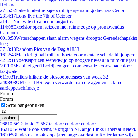
Holland
27
15:52
Italië hindert reizigers uit Spanje na migratiecrisis Ceuta
23
14:17
Long live the 7th of October
2
14:11
Nieuw te streamen in augustus
1
14:08
Excelsior opent seizoen met ruime zege op promovendus
Cambuur
60
13:58
Waterschappen slaan alarm wegens droogte: Gereedschapskist
leeg
37
13:13
Random Pics van de Dag #1833
16
12:43
Meta krijgt half miljard boete voor mentale schade bij jongeren
42
12:11
Voedselprijzen wereldwijd op hoogste niveau in ruim drie jaar
29
11:05
Kabinet geeft bedrijven geen compensatie voor schade door
laagwater
6
11:03
Trailers kijken: de bioscoopreleases van week 32
24
08/08
OM eist TBS tegen verwarde man die agenten stak met
aardappelschilmesje
Forum
Forum
Scrollbar gebruiken
opslaan
268
10:56
Teltopic #1567 tel door en door en door....
162
10:54
Wat je ook stemt, je krijgt in NL altijd Links Liberaal Beleid.
16
10:53
Unieke aanpak stopt jarenlange overlast in Rotterdamse wijk