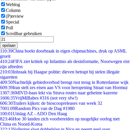
Weblog
Column
(P)review
Special
Poll
Scrollbar gebruiken
opslaan
1
10:39
China boekt doorbraak in eigen chipmachines, druk op ASML
groeit
4
10:24
FIFA ziet kritiek op Infantino als desinformatie, Noorwegen eist
zijn aftreden
2
10:03
Inbraak bij Haagse politie: dieven betrapt bij stelen illegale
sigaretten
4
09:50
Nachtelijk gebiedsverbod brengt rust terug in Rotterdamse wijk
6
09:39
Iran stelt zes eisen aan VS voor heropening Straat van Hormuz
13
07:36
MIVD-baas lekt via Strava routes naar geheime kazerne
16
06:35
VrijMiBabes #316 (not very sfw!)
6
06:30
Trailers kijken: de bioscoopreleases van week 32
70
01:09
Random Pics van de Dag #1980
1
00:01
Uitslag AZ - ADO Den Haag
8
23:46
Hoe 30 landen zich voorbereiden op mogelijke oorlog met
China en Noord-Korea
3
22:13
Vollering slaat dubbelslag in Nice en neemt geel over