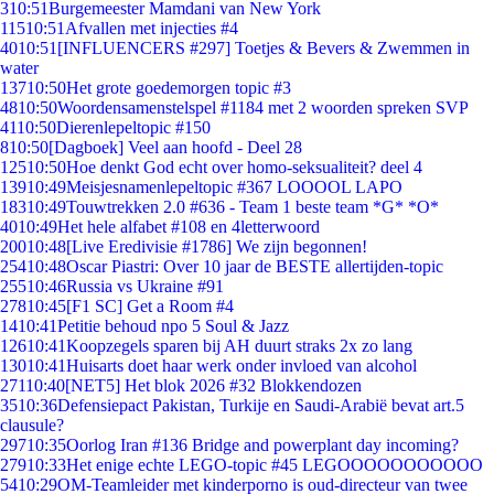
3
10:51
Burgemeester Mamdani van New York
115
10:51
Afvallen met injecties #4
40
10:51
[INFLUENCERS #297] Toetjes & Bevers & Zwemmen in
water
137
10:50
Het grote goedemorgen topic #3
48
10:50
Woordensamenstelspel #1184 met 2 woorden spreken SVP
41
10:50
Dierenlepeltopic #150
8
10:50
[Dagboek] Veel aan hoofd - Deel 28
125
10:50
Hoe denkt God echt over homo-seksualiteit? deel 4
139
10:49
Meisjesnamenlepeltopic #367 LOOOOL LAPO
183
10:49
Touwtrekken 2.0 #636 - Team 1 beste team *G* *O*
40
10:49
Het hele alfabet #108 en 4letterwoord
200
10:48
[Live Eredivisie #1786] We zijn begonnen!
254
10:48
Oscar Piastri: Over 10 jaar de BESTE allertijden-topic
255
10:46
Russia vs Ukraine #91
278
10:45
[F1 SC] Get a Room #4
14
10:41
Petitie behoud npo 5 Soul & Jazz
126
10:41
Koopzegels sparen bij AH duurt straks 2x zo lang
130
10:41
Huisarts doet haar werk onder invloed van alcohol
271
10:40
[NET5] Het blok 2026 #32 Blokkendozen
35
10:36
Defensiepact Pakistan, Turkije en Saudi-Arabië bevat art.5
clausule?
297
10:35
Oorlog Iran #136 Bridge and powerplant day incoming?
279
10:33
Het enige echte LEGO-topic #45 LEGOOOOOOOOOOO
54
10:29
OM-Teamleider met kinderporno is oud-directeur van twee