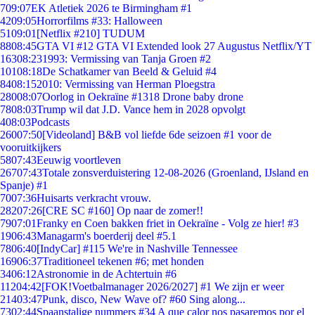
7
09:07
EK Atletiek 2026 te Birmingham #1
42
09:05
Horrorfilms #33: Halloween
51
09:01
[Netflix #210] TUDUM
88
08:45
GTA VI #12 GTA VI Extended look 27 Augustus Netflix/YT
163
08:23
1993: Vermissing van Tanja Groen #2
101
08:18
De Schatkamer van Beeld & Geluid #4
84
08:15
2010: Vermissing van Herman Ploegstra
280
08:07
Oorlog in Oekraïne #1318 Drone baby drone
78
08:03
Trump wil dat J.D. Vance hem in 2028 opvolgt
4
08:03
Podcasts
260
07:50
[Videoland] B&B vol liefde 6de seizoen #1 voor de
vooruitkijkers
58
07:43
Eeuwig voortleven
267
07:43
Totale zonsverduistering 12-08-2026 (Groenland, IJsland en
Spanje) #1
70
07:36
Huisarts verkracht vrouw.
282
07:26
[CRE SC #160] Op naar de zomer!!
79
07:01
Franky en Coen bakken friet in Oekraïne - Volg ze hier! #3
19
06:43
Managarm's boerderij deel #5.1
78
06:40
[IndyCar] #115 We're in Nashville Tennessee
169
06:37
Traditioneel tekenen #6; met honden
34
06:12
Astronomie in de Achtertuin #6
112
04:42
[FOK!Voetbalmanager 2026/2027] #1 We zijn er weer
214
03:47
Punk, disco, New Wave of? #60 Sing along...
73
02:44
Spaanstalige nummers #34 A que calor nos pasaremos por el