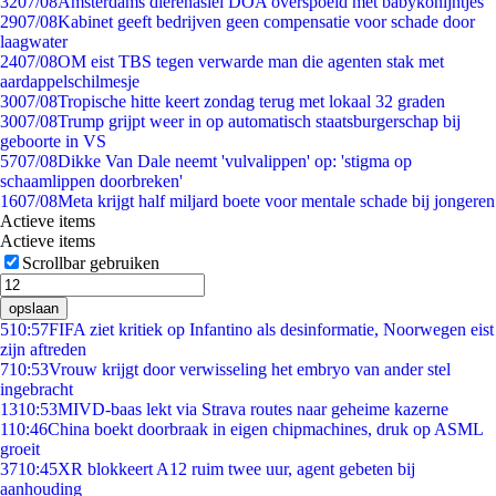
32
07/08
Amsterdams dierenasiel DOA overspoeld met babykonijntjes
29
07/08
Kabinet geeft bedrijven geen compensatie voor schade door
laagwater
24
07/08
OM eist TBS tegen verwarde man die agenten stak met
aardappelschilmesje
30
07/08
Tropische hitte keert zondag terug met lokaal 32 graden
30
07/08
Trump grijpt weer in op automatisch staatsburgerschap bij
geboorte in VS
57
07/08
Dikke Van Dale neemt 'vulvalippen' op: 'stigma op
schaamlippen doorbreken'
16
07/08
Meta krijgt half miljard boete voor mentale schade bij jongeren
Actieve items
Actieve items
Scrollbar gebruiken
opslaan
5
10:57
FIFA ziet kritiek op Infantino als desinformatie, Noorwegen eist
zijn aftreden
7
10:53
Vrouw krijgt door verwisseling het embryo van ander stel
ingebracht
13
10:53
MIVD-baas lekt via Strava routes naar geheime kazerne
1
10:46
China boekt doorbraak in eigen chipmachines, druk op ASML
groeit
37
10:45
XR blokkeert A12 ruim twee uur, agent gebeten bij
aanhouding