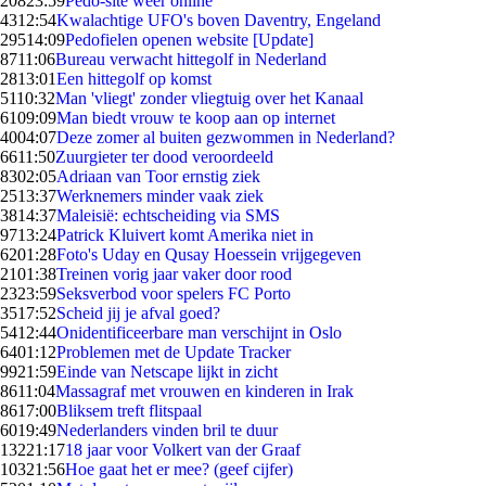
208
23:59
Pedo-site weer online
43
12:54
Kwalachtige UFO's boven Daventry, Engeland
295
14:09
Pedofielen openen website [Update]
87
11:06
Bureau verwacht hittegolf in Nederland
28
13:01
Een hittegolf op komst
51
10:32
Man 'vliegt' zonder vliegtuig over het Kanaal
61
09:09
Man biedt vrouw te koop aan op internet
40
04:07
Deze zomer al buiten gezwommen in Nederland?
66
11:50
Zuurgieter ter dood veroordeeld
83
02:05
Adriaan van Toor ernstig ziek
25
13:37
Werknemers minder vaak ziek
38
14:37
Maleisië: echtscheiding via SMS
97
13:24
Patrick Kluivert komt Amerika niet in
62
01:28
Foto's Uday en Qusay Hoessein vrijgegeven
21
01:38
Treinen vorig jaar vaker door rood
23
23:59
Seksverbod voor spelers FC Porto
35
17:52
Scheid jij je afval goed?
54
12:44
Onidentificeerbare man verschijnt in Oslo
64
01:12
Problemen met de Update Tracker
99
21:59
Einde van Netscape lijkt in zicht
86
11:04
Massagraf met vrouwen en kinderen in Irak
86
17:00
Bliksem treft flitspaal
60
19:49
Nederlanders vinden bril te duur
132
21:17
18 jaar voor Volkert van der Graaf
103
21:56
Hoe gaat het er mee? (geef cijfer)