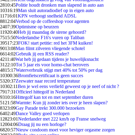
28
10:45
Politie houdt dronken man slapend in auto aan
103
16:19
Man sluit autoradiodief op in eigen auto
117
16:01
KPN verhoogt snelheid ADSL
88
12:04
Verbod op de coffeeshop voor agenten
24
07:39
Optimisme op beurzen
119
20:40
Heb jij maandag de sirene gehoord?
75
15:50
Nederlandse F16's vuren op Taliban
395
17:23
FOK! start petitie: red het 3FM kuiken!
90
13:08
Man filmt zilveren vliegende schotel
66
14:02
Gebruik jij een RSS reader?
42
11:40
Wat heb jij gedaan tijdens je huwelijksnacht
31
22:10
Tot 5 jaar eis voor homo-chat berovers
48
15:17
Waterverbruik stijgt met 40% tot 50% per dag
103
00:36
Bromfietscertificaat is geen succes
53
20:37
Zeewater naar record temperatuur
103
02:11
Ben je wel eens verliefd geweest op je neef of nicht ?
79
17:31
Officieel hittegolf in Nederland
93
10:16
Hittegolf kan tot en met september duren
51
21:58
Warmte: Kun jij zonder iets over je heen slapen?
83
23:09
Gay Parade trekt 300.000 bezoekers
64
02:49
Dance Valley goed verlopen
128
23:01
Nederlander met 222 km/h op Franse snelweg
120
04:06
Draag jij nu een horloge?
68
20:57
Nieuw condoom moet voor heviger orgasme zorgen