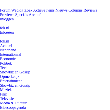
Forum
Weblog
Zoek
Actieve Items
Nieuws
Columns
Reviews
Previews
Specials
Archief
Inloggen
fok.nl
Inloggen
fok.nl
Actueel
Nederland
Internationaal
Economie
Politiek
Tech
Showbiz en Gossip
Opmerkelijk
Entertainment
Showbiz en Gossip
Muziek
Film
Televisie
Media & Cultuur
Bioscoopagenda