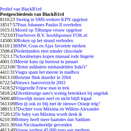
Profiel van BlackB1rd
Postgeschiedenis van BlackB1rd
81
10:23
Storing in SMS-verkeer KPN opgelost
185
17:57
Paus Johannes Paulus II overleden
10
15:11
Moord op Tilburgse vrouw opgelost
75
23:03
TrueServer B.V. hoofdsponsor FOK.nl
145
00:30
Roken op het strand verboden
61
10:13
BMW, Gsus en Ajax favoriete merken
35
08:43
Nederlanders eten minder chocolade
73
21:17
Schoolmeisjes kopen massaal rode lingerie
40
01:53
Meeste kans op burnout in januari
25
23:06
"Britse militairen mishandelden Iraki's"
44
11:31
Viagra spam het meeste in mailbox
94
13:10
Benzine flink duurder in 2004
67
22:54
Nieuws Jaaroverzicht 2003
74
18:52
Vrijgezelle Friese man in trek
58
18:24
Zilverkleurige auto's weinig betrokken bij ongeluk
56
00:48
Huwelijk tussen neef en nicht blijft legaal
56
13:09
Ben jij ook zo blij met de nieuwe Oranje telg?
388
15:37
Dochter voor Máxima en Willem-Alexander
75
20:12
De baby van Máxima wordt denk ik
62
10:39
Britney heeft meer haatsites dan Saddam
26
11:30
Sint Nicolaasbeeldje gevonden
48
13:49
Vrouw verliest 45.000 euro aan medium