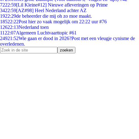
72
22:59
[Lil Kleine#12] Nieuwe afleveringen op Prime
34
22:59
[AZ#98] Heel Nederland achter AZ
19
22:29
de beheerder die mij oh zo moe maakt.
185
22:22
Post hier zo vaak mogelijk om 22:22 uur #76
126
22:13
Nederland toen
11
22:07
Algemeen Luchtvaarttopic #61
249
21:52
Wie gaan er dood in 2026?Post met een vleugje cynisme de
overledenen.