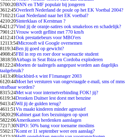
57
00:20
BNN en TMF populair bij jongeren
36
12:45
Overleeft Nederland de poule op het EK Voetbal 2004?
71
02:21
Gaat Nederland naar het EK voetbal?
42
10:20
Sinterklaas of Kerstman ?
64
21:27
Vind jij de oranje-satires ook smakeloos en schadelijk?
79
01:21
Vrouw wordt geflitst met 770 km/h
41
12:41
Ook prestatiebeurs voor MBO'ers
121
13:54
Microsoft wil Google overnemen
81
19:34
Ben jij goed op gewicht?
49
08:45
FBI in rep en roer door wapenactie student
38
18:59
Airbags in Seat Ibiza en Cordoba exploderen
81
22:24
Moeten de taalregels aangepast worden aan dagelijks
taalgebruik?
14
13:49
blackbird-x wint F1manager 2003
61
20:44
Moet het versturen van ongevraagde e-mail, sms of mms
strafbaar worden?
83
15:24
Met wat voor internetverbinding FOK! jij?
61
19:34
Dronken Duitser lest dorst met benzine
94
13:45
Wil jij de gulden terug?
46
11:51
Vis maakt kinderen minder agressief
58
20:29
Kabinet gaat fors bezuinigen op sport
58
22:06
Amerikanen herdenken aanslagen
72
17:30
NIPO: 50% bang voor toename moslims
55
02:17
Komt er 11 september weer een aanslag?
54
22:10
Helft ongelukken gevolg van voorrangsfouten