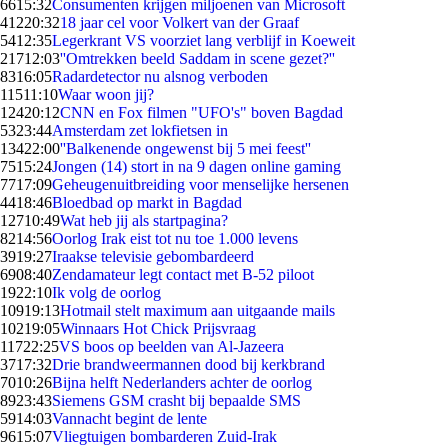
66
15:32
Consumenten krijgen miljoenen van Microsoft
412
20:32
18 jaar cel voor Volkert van der Graaf
54
12:35
Legerkrant VS voorziet lang verblijf in Koeweit
217
12:03
''Omtrekken beeld Saddam in scene gezet?''
83
16:05
Radardetector nu alsnog verboden
115
11:10
Waar woon jij?
124
20:12
CNN en Fox filmen "UFO's" boven Bagdad
53
23:44
Amsterdam zet lokfietsen in
134
22:00
''Balkenende ongewenst bij 5 mei feest''
75
15:24
Jongen (14) stort in na 9 dagen online gaming
77
17:09
Geheugenuitbreiding voor menselijke hersenen
44
18:46
Bloedbad op markt in Bagdad
127
10:49
Wat heb jij als startpagina?
82
14:56
Oorlog Irak eist tot nu toe 1.000 levens
39
19:27
Iraakse televisie gebombardeerd
69
08:40
Zendamateur legt contact met B-52 piloot
19
22:10
Ik volg de oorlog
109
19:13
Hotmail stelt maximum aan uitgaande mails
102
19:05
Winnaars Hot Chick Prijsvraag
117
22:25
VS boos op beelden van Al-Jazeera
37
17:32
Drie brandweermannen dood bij kerkbrand
70
10:26
Bijna helft Nederlanders achter de oorlog
89
23:43
Siemens GSM crasht bij bepaalde SMS
59
14:03
Vannacht begint de lente
96
15:07
Vliegtuigen bombarderen Zuid-Irak