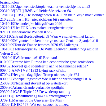
basisscholen
162
10:28
Algemeen steektopic, waar er een steekje los zit #3
203
10:28
[RTL] B&B vol liefde 6de seizoen #4
128
10:26
[SBS6] De Bondgenoten #318 Een klein kusje moet kunnen
2
10:23
LG nas n1t1 - niet zichtbaar bij aansluiten
104
10:19
De landelijke hittegolf van 2026
232
10:12
Het FOK!kers maken teringherrie topic
92
10:11
Nederlandse Politiek #725
5
10:11
Centraal Bordspeltopic #9 Waar we schuiven met karton
183
10:09
Migranten breken door grens naar Ceuta in Spanje,l #10
202
10:09
Tour de France femmes 2026 #5 Lollergps
106
10:02
Telstar-topic #2: De Witte Leeuwen Brullen nog altijd in
Velsen-Zuid!
190
10:01
[Wielrennen #616] Brennan!
0
10:00
Extreme hitte Europa kan economische groei tenietdoen'
9
09:52
Hoeveel geld spendeer jij aan je beginnende relatie?
0
09:45
[AMV] VS #1313 Lying sack of shit.
67
09:41
Het grote dagelijkse Trump nieuws topic #31
89
09:32
Voorspellingstopic: Wie is hier de weerkundige? #16
250
09:30
Nederland stevent af op watertekort
26
09:30
Ariana Grande verlaat de spotlight.
293
09:21
GAE Topic #25 De wederopstanding
43
09:17
[Crowdfunding] #443 Rentestijgingen?
37
09:11
Masters of the Universe (He-Man)
185
09:11
NEC #77: Wat een seizoen is dit zeg