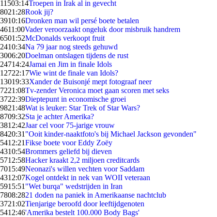
115
03:14
Troepen in Irak al in gevecht
80
21:28
Rook jij?
39
10:16
Dronken man wil persé boete betalen
46
11:00
Vader veroorzaakt ongeluk door misbruik handrem
65
01:52
McDonalds verkoopt fruit
24
10:34
Na 79 jaar nog steeds gehuwd
30
06:20
Doelman ontslagen tijdens de rust
247
14:24
Jamai en Jim in finale Idols
127
22:17
Wie wint de finale van Idols?
130
19:33
Xander de Buisonjé mept fotograaf neer
72
21:08
Tv-zender Veronica moet gaan scoren met seks
37
22:39
Dieptepunt in economische groei
98
21:48
Wat is leuker: Star Trek of Star Wars?
87
09:32
Sta je achter Amerika?
38
12:42
Jaar cel voor 75-jarige vrouw
84
20:31
"Ooit kinder-naaktfoto's bij Michael Jackson gevonden"
54
12:21
Fikse boete voor Eddy Zoëy
43
10:54
Brommers geliefd bij dieven
57
12:58
Hacker kraakt 2,2 miljoen creditcards
70
15:49
Neonazi's willen vechten voor Saddam
43
12:07
Kogel ontdekt in nek van WOII veteraan
59
15:51
"Wet burqa" wedstrijden in Iran
78
08:28
21 doden na paniek in Amerikaanse nachtclub
37
21:02
Tienjarige beroofd door leeftijdgenoten
54
12:46
'Amerika bestelt 100.000 Body Bags'