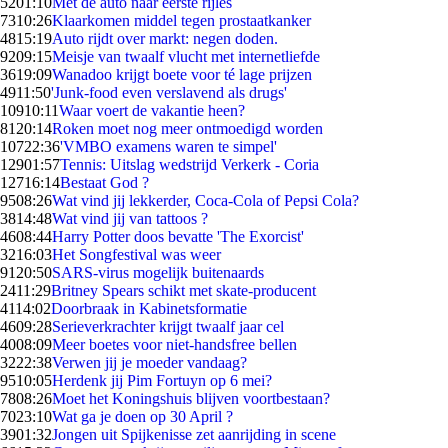
52
01:10
Met de auto naar eerste rijles
73
10:26
Klaarkomen middel tegen prostaatkanker
48
15:19
Auto rijdt over markt: negen doden.
92
09:15
Meisje van twaalf vlucht met internetliefde
36
19:09
Wanadoo krijgt boete voor té lage prijzen
49
11:50
'Junk-food even verslavend als drugs'
109
10:11
Waar voert de vakantie heen?
81
20:14
Roken moet nog meer ontmoedigd worden
107
22:36
'VMBO examens waren te simpel'
129
01:57
Tennis: Uitslag wedstrijd Verkerk - Coria
127
16:14
Bestaat God ?
95
08:26
Wat vind jij lekkerder, Coca-Cola of Pepsi Cola?
38
14:48
Wat vind jij van tattoos ?
46
08:44
Harry Potter doos bevatte 'The Exorcist'
32
16:03
Het Songfestival was weer
91
20:50
SARS-virus mogelijk buitenaards
24
11:29
Britney Spears schikt met skate-producent
41
14:02
Doorbraak in Kabinetsformatie
46
09:28
Serieverkrachter krijgt twaalf jaar cel
40
08:09
Meer boetes voor niet-handsfree bellen
32
22:38
Verwen jij je moeder vandaag?
95
10:05
Herdenk jij Pim Fortuyn op 6 mei?
78
08:26
Moet het Koningshuis blijven voortbestaan?
70
23:10
Wat ga je doen op 30 April ?
39
01:32
Jongen uit Spijkenisse zet aanrijding in scene