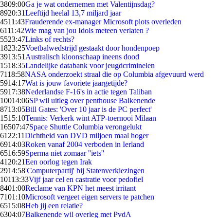
38
09:00
Ga je wat ondernemen met Valentijnsdag?
89
20:31
Leeftijd heelal 13,7 miljard jaar
45
11:43
Frauderende ex-manager Microsoft plots overleden
61
11:42
Wie mag van jou Idols meteen verlaten ?
55
23:47
Links of rechts?
18
23:25
Voetbalwedstrijd gestaakt door hondenpoep
39
13:51
Australisch kloonschaap ineens dood
15
18:35
Landelijke databank voor jeugdcriminelen
71
18:58
NASA onderzoekt straal die op Columbia afgevuurd werd
59
14:17
Wat is jouw favoriete jaargetijde?
59
17:38
Nederlandse F-16's in actie tegen Taliban
100
14:06
SP wil uitleg over penthouse Balkenende
87
13:05
Bill Gates: 'Over 10 jaar is de PC perfect'
15
15:10
Tennis: Verkerk wint ATP-toernooi Milaan
165
07:47
Space Shuttle Columbia verongelukt
61
22:11
Dichtheid van DVD miljoen maal hoger
69
14:03
Roken vanaf 2004 verboden in Ierland
65
16:59
Sperma niet zomaar ''iets''
41
20:21
Een oorlog tegen Irak
29
14:58
'Computerpartij' bij Statenverkiezingen
101
13:33
Vijf jaar cel en castratie voor pedofiel
84
01:00
Reclame van KPN het meest irritant
71
01:10
Microsoft vergeet eigen servers te patchen
65
15:08
Heb jij een relatie?
63
04:07
Balkenende wil overleg met PvdA