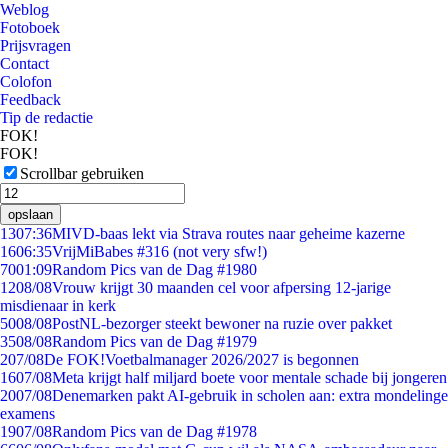
Weblog
Fotoboek
Prijsvragen
Contact
Colofon
Feedback
Tip de redactie
FOK!
FOK!
Scrollbar gebruiken
opslaan
13
07:36
MIVD-baas lekt via Strava routes naar geheime kazerne
16
06:35
VrijMiBabes #316 (not very sfw!)
70
01:09
Random Pics van de Dag #1980
12
08/08
Vrouw krijgt 30 maanden cel voor afpersing 12-jarige
misdienaar in kerk
50
08/08
PostNL-bezorger steekt bewoner na ruzie over pakket
35
08/08
Random Pics van de Dag #1979
2
07/08
De FOK!Voetbalmanager 2026/2027 is begonnen
16
07/08
Meta krijgt half miljard boete voor mentale schade bij jongeren
20
07/08
Denemarken pakt AI-gebruik in scholen aan: extra mondelinge
examens
19
07/08
Random Pics van de Dag #1978