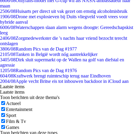
66
06/08
Onlyfans-model met G-cup wil als NASA-ambassadeur naar
maan
25
06/08
Huisarts per direct uit vak gezet om ernstig alcoholmisbruik
19
06/08
Drone met explosieven bij Duits vliegveld voedt vrees voor
hybride aanval
60
06/08
Waterschappen slaan alarm wegens droogte: Gereedschapskist
leeg
24
06/08
Zorgmedewerkster die 's nachts haar vriend bezocht terecht
ontslagen
38
06/08
Random Pics van de Dag #1977
21
05/08
Tanken in België wordt nóg aantrekkelijker
34
05/08
Dirk sluit supermarkt op de Wallen na golf van diefstal en
agressie
12
05/08
Random Pics van de Dag #1976
6
04/08
Kraftwerk brengt ruimteschip terug naar Eindhoven
20
04/08
Apple vecht Britse eis tot inbouwen backdoor in iCloud aan
Laatste items
Laatste items
Toon berichten uit deze thema's
Actueel
Entertainment
Sport
Film & Tv
Games
Toon berichten van deze types