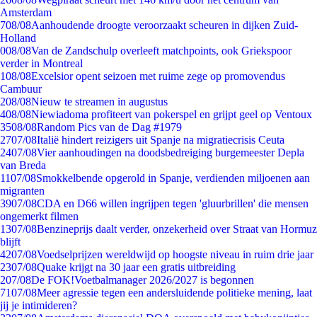
Amsterdam
7
08/08
Aanhoudende droogte veroorzaakt scheuren in dijken Zuid-
Holland
0
08/08
Van de Zandschulp overleeft matchpoints, ook Griekspoor
verder in Montreal
1
08/08
Excelsior opent seizoen met ruime zege op promovendus
Cambuur
2
08/08
Nieuw te streamen in augustus
4
08/08
Niewiadoma profiteert van pokerspel en grijpt geel op Ventoux
35
08/08
Random Pics van de Dag #1979
27
07/08
Italië hindert reizigers uit Spanje na migratiecrisis Ceuta
24
07/08
Vier aanhoudingen na doodsbedreiging burgemeester Depla
van Breda
11
07/08
Smokkelbende opgerold in Spanje, verdienden miljoenen aan
migranten
39
07/08
CDA en D66 willen ingrijpen tegen 'gluurbrillen' die mensen
ongemerkt filmen
13
07/08
Benzineprijs daalt verder, onzekerheid over Straat van Hormuz
blijft
42
07/08
Voedselprijzen wereldwijd op hoogste niveau in ruim drie jaar
23
07/08
Quake krijgt na 30 jaar een gratis uitbreiding
2
07/08
De FOK!Voetbalmanager 2026/2027 is begonnen
71
07/08
Meer agressie tegen een andersluidende politieke mening, laat
jij je intimideren?