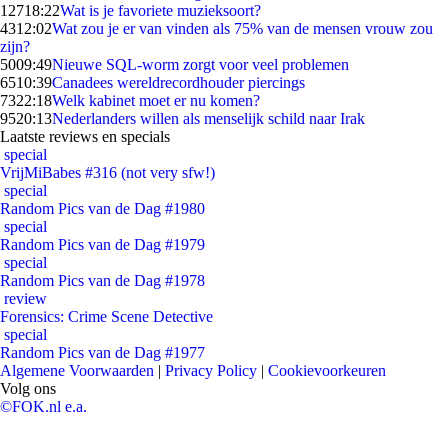
127
18:22
Wat is je favoriete muzieksoort?
43
12:02
Wat zou je er van vinden als 75% van de mensen vrouw zou
zijn?
50
09:49
Nieuwe SQL-worm zorgt voor veel problemen
65
10:39
Canadees wereldrecordhouder piercings
73
22:18
Welk kabinet moet er nu komen?
95
20:13
Nederlanders willen als menselijk schild naar Irak
Laatste reviews en specials
special
VrijMiBabes #316 (not very sfw!)
special
Random Pics van de Dag #1980
special
Random Pics van de Dag #1979
special
Random Pics van de Dag #1978
review
Forensics: Crime Scene Detective
special
Random Pics van de Dag #1977
Algemene Voorwaarden
|
Privacy Policy
|
Cookievoorkeuren
Volg ons
©FOK.nl e.a.