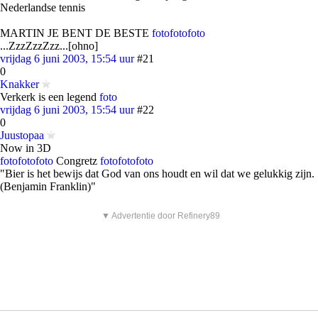
Nederlandse tennis
MARTIN JE BENT DE BESTE
foto
foto
foto
...ZzzZzzZzz...[ohno]
vrijdag 6 juni 2003, 15:54 uur
#21
0
Knakker
Verkerk is een legend
foto
vrijdag 6 juni 2003, 15:54 uur
#22
0
Juustopaa
Now in 3D
foto
foto
foto
Congretz
foto
foto
foto
"Bier is het bewijs dat God van ons houdt en wil dat we gelukkig zijn.
(Benjamin Franklin)"
▼ Advertentie door Refinery89