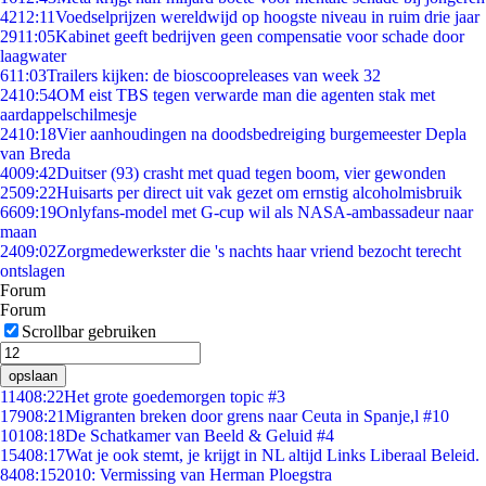
42
12:11
Voedselprijzen wereldwijd op hoogste niveau in ruim drie jaar
29
11:05
Kabinet geeft bedrijven geen compensatie voor schade door
laagwater
6
11:03
Trailers kijken: de bioscoopreleases van week 32
24
10:54
OM eist TBS tegen verwarde man die agenten stak met
aardappelschilmesje
24
10:18
Vier aanhoudingen na doodsbedreiging burgemeester Depla
van Breda
40
09:42
Duitser (93) crasht met quad tegen boom, vier gewonden
25
09:22
Huisarts per direct uit vak gezet om ernstig alcoholmisbruik
66
09:19
Onlyfans-model met G-cup wil als NASA-ambassadeur naar
maan
24
09:02
Zorgmedewerkster die 's nachts haar vriend bezocht terecht
ontslagen
Forum
Forum
Scrollbar gebruiken
opslaan
114
08:22
Het grote goedemorgen topic #3
179
08:21
Migranten breken door grens naar Ceuta in Spanje,l #10
101
08:18
De Schatkamer van Beeld & Geluid #4
154
08:17
Wat je ook stemt, je krijgt in NL altijd Links Liberaal Beleid.
84
08:15
2010: Vermissing van Herman Ploegstra