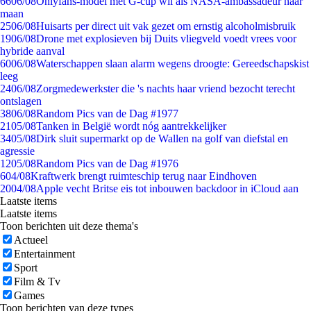
66
06/08
Onlyfans-model met G-cup wil als NASA-ambassadeur naar
maan
25
06/08
Huisarts per direct uit vak gezet om ernstig alcoholmisbruik
19
06/08
Drone met explosieven bij Duits vliegveld voedt vrees voor
hybride aanval
60
06/08
Waterschappen slaan alarm wegens droogte: Gereedschapskist
leeg
24
06/08
Zorgmedewerkster die 's nachts haar vriend bezocht terecht
ontslagen
38
06/08
Random Pics van de Dag #1977
21
05/08
Tanken in België wordt nóg aantrekkelijker
34
05/08
Dirk sluit supermarkt op de Wallen na golf van diefstal en
agressie
12
05/08
Random Pics van de Dag #1976
6
04/08
Kraftwerk brengt ruimteschip terug naar Eindhoven
20
04/08
Apple vecht Britse eis tot inbouwen backdoor in iCloud aan
Laatste items
Laatste items
Toon berichten uit deze thema's
Actueel
Entertainment
Sport
Film & Tv
Games
Toon berichten van deze types