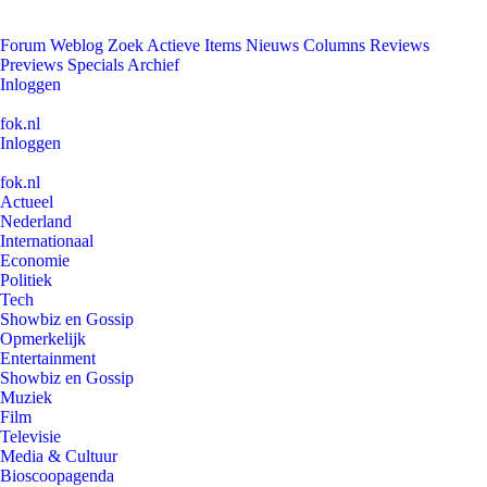
Forum
Weblog
Zoek
Actieve Items
Nieuws
Columns
Reviews
Previews
Specials
Archief
Inloggen
fok.nl
Inloggen
fok.nl
Actueel
Nederland
Internationaal
Economie
Politiek
Tech
Showbiz en Gossip
Opmerkelijk
Entertainment
Showbiz en Gossip
Muziek
Film
Televisie
Media & Cultuur
Bioscoopagenda