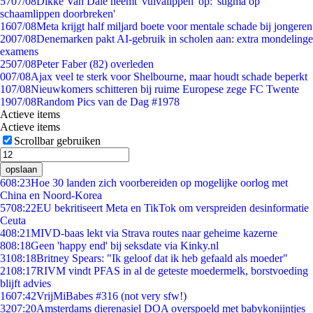
57
07/08
Dikke Van Dale neemt 'vulvalippen' op: 'stigma op
schaamlippen doorbreken'
16
07/08
Meta krijgt half miljard boete voor mentale schade bij jongeren
20
07/08
Denemarken pakt AI-gebruik in scholen aan: extra mondelinge
examens
25
07/08
Peter Faber (82) overleden
0
07/08
Ajax veel te sterk voor Shelbourne, maar houdt schade beperkt
1
07/08
Nieuwkomers schitteren bij ruime Europese zege FC Twente
19
07/08
Random Pics van de Dag #1978
Actieve items
Actieve items
Scrollbar gebruiken
opslaan
6
08:23
Hoe 30 landen zich voorbereiden op mogelijke oorlog met
China en Noord-Korea
57
08:22
EU bekritiseert Meta en TikTok om verspreiden desinformatie
Ceuta
4
08:21
MIVD-baas lekt via Strava routes naar geheime kazerne
8
08:18
Geen 'happy end' bij seksdate via Kinky.nl
31
08:18
Britney Spears: "Ik geloof dat ik heb gefaald als moeder"
21
08:17
RIVM vindt PFAS in al de geteste moedermelk, borstvoeding
blijft advies
16
07:42
VrijMiBabes #316 (not very sfw!)
32
07:20
Amsterdams dierenasiel DOA overspoeld met babykonijntjes