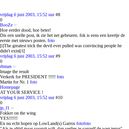
vrijdag 6 juni 2003, 15:52 uur
#8
0
BooZe
Hoe eerder dood, hoe beter!
Dis een snelle post, ik zie het net gebeuren. fok is eens een keertje de
eerste met nieuws posten.
foto
[i]The greatest trick the devil ever pulled was convincing people he
didn't exist[/i]
vrijdag 6 juni 2003, 15:52 uur
#9
0
rbman
Image the result
Verkerk for PRESIDENT !!!!!
foto
Martin for Nr. 1
foto
Homepage
AT YOUR SERVICE !
vrijdag 6 juni 2003, 15:52 uur
#10
0
jp_f1
Fokker on the wing
YES!!!!!!
En nu echt hopen op LowLand(s) Garros
foto
foto
"Als je altijd maar vooruit wilt, dan verlies je vanzelf de weg terug" -