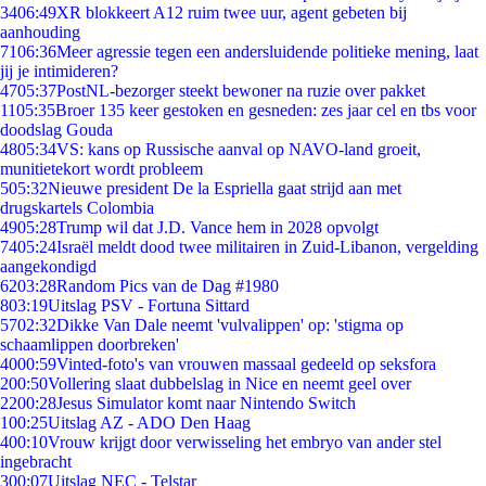
34
06:49
XR blokkeert A12 ruim twee uur, agent gebeten bij
aanhouding
71
06:36
Meer agressie tegen een andersluidende politieke mening, laat
jij je intimideren?
47
05:37
PostNL-bezorger steekt bewoner na ruzie over pakket
11
05:35
Broer 135 keer gestoken en gesneden: zes jaar cel en tbs voor
doodslag Gouda
48
05:34
VS: kans op Russische aanval op NAVO-land groeit,
munitietekort wordt probleem
5
05:32
Nieuwe president De la Espriella gaat strijd aan met
drugskartels Colombia
49
05:28
Trump wil dat J.D. Vance hem in 2028 opvolgt
74
05:24
Israël meldt dood twee militairen in Zuid-Libanon, vergelding
aangekondigd
62
03:28
Random Pics van de Dag #1980
8
03:19
Uitslag PSV - Fortuna Sittard
57
02:32
Dikke Van Dale neemt 'vulvalippen' op: 'stigma op
schaamlippen doorbreken'
40
00:59
Vinted-foto's van vrouwen massaal gedeeld op seksfora
2
00:50
Vollering slaat dubbelslag in Nice en neemt geel over
22
00:28
Jesus Simulator komt naar Nintendo Switch
1
00:25
Uitslag AZ - ADO Den Haag
4
00:10
Vrouw krijgt door verwisseling het embryo van ander stel
ingebracht
3
00:07
Uitslag NEC - Telstar