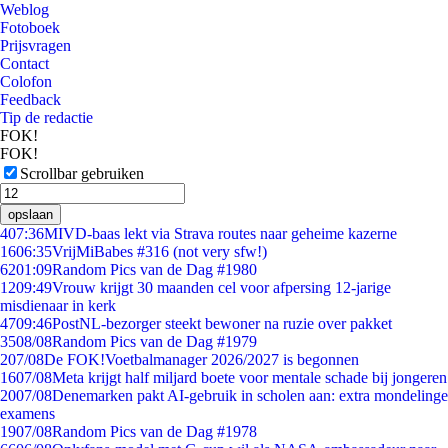
Weblog
Fotoboek
Prijsvragen
Contact
Colofon
Feedback
Tip de redactie
FOK!
FOK!
Scrollbar gebruiken
opslaan
4
07:36
MIVD-baas lekt via Strava routes naar geheime kazerne
16
06:35
VrijMiBabes #316 (not very sfw!)
62
01:09
Random Pics van de Dag #1980
12
09:49
Vrouw krijgt 30 maanden cel voor afpersing 12-jarige
misdienaar in kerk
47
09:46
PostNL-bezorger steekt bewoner na ruzie over pakket
35
08/08
Random Pics van de Dag #1979
2
07/08
De FOK!Voetbalmanager 2026/2027 is begonnen
16
07/08
Meta krijgt half miljard boete voor mentale schade bij jongeren
20
07/08
Denemarken pakt AI-gebruik in scholen aan: extra mondelinge
examens
19
07/08
Random Pics van de Dag #1978