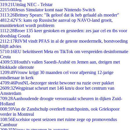
3
19:21
Uitslag NEC - Telstar
22
15:00
Jesus Simulator komt naar Nintendo Switch
31
13:26
Britney Spears: "Ik geloof dat ik heb gefaald als moeder"
48
12:42
VS: kans op Russische aanval op NAVO-land groeit,
munitietekort wordt probleem
11
12:28
Broer 135 keer gestoken en gesneden: zes jaar cel en tbs voor
doodslag Gouda
21
12:17
RIVM vindt PFAS in al de geteste moedermelk, borstvoeding
blijft advies
57
10:16
EU bekritiseert Meta en TikTok om verspreiden desinformatie
Ceuta
43
09:53
Houthi's vallen Saoedi-Arabië en Jemen aan, dreigen met
blokkade olieroute
12
09:49
Vrouw krijgt 30 maanden cel voor afpersing 12-jarige
misdienaar in kerk
47
09:46
PostNL-bezorger steekt bewoner na ruzie over pakket
26
09:32
Wegpiraat scheurt met 146 km/u door het centrum van
Amsterdam
7
09:28
Aanhoudende droogte veroorzaakt scheuren in dijken Zuid-
Holland
0
08:59
Van de Zandschulp overleeft matchpoints, ook Griekspoor
verder in Montreal
1
08:56
Excelsior opent seizoen met ruime zege op promovendus
Cambuur
2
08:35
Nieuw te streamen in augustus