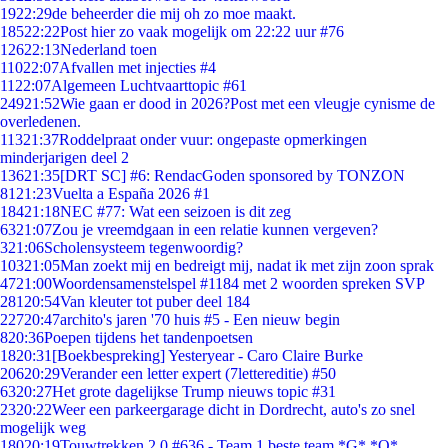
19
22:29
de beheerder die mij oh zo moe maakt.
185
22:22
Post hier zo vaak mogelijk om 22:22 uur #76
126
22:13
Nederland toen
110
22:07
Afvallen met injecties #4
11
22:07
Algemeen Luchtvaarttopic #61
249
21:52
Wie gaan er dood in 2026?Post met een vleugje cynisme de
overledenen.
113
21:37
Roddelpraat onder vuur: ongepaste opmerkingen
minderjarigen deel 2
136
21:35
[DRT SC] #6: RendacGoden sponsored by TONZON
81
21:23
Vuelta a España 2026 #1
184
21:18
NEC #77: Wat een seizoen is dit zeg
63
21:07
Zou je vreemdgaan in een relatie kunnen vergeven?
3
21:06
Scholensysteem tegenwoordig?
103
21:05
Man zoekt mij en bedreigt mij, nadat ik met zijn zoon sprak
47
21:00
Woordensamenstelspel #1184 met 2 woorden spreken SVP
281
20:54
Van kleuter tot puber deel 184
227
20:47
archito's jaren '70 huis #5 - Een nieuw begin
8
20:36
Poepen tijdens het tandenpoetsen
18
20:31
[Boekbespreking] Yesteryear - Caro Claire Burke
206
20:29
Verander een letter expert (7lettereditie) #50
63
20:27
Het grote dagelijkse Trump nieuws topic #31
23
20:22
Weer een parkeergarage dicht in Dordrecht, auto's zo snel
mogelijk weg
180
20:19
Touwtrekken 2.0 #636 - Team 1 beste team *G* *O*