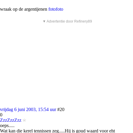
wraak op de argentijenen
foto
foto
▼ Advertentie door Refinery89
vrijdag 6 juni 2003, 15:54 uur
#20
0
ZzzZzzZzz
oeps.....
Wat kan die kerel tennissen zeg.....Hij is goud waard voor eht