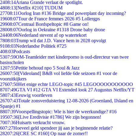
24
08:14
Ariana Grande verlaat de spotlight.
48
08:13
[Netflix #210] TUDUM
277
08:11
Oorlog Iran #136 Bridge and powerplant day incoming?
196
08:07
Tour de France femmes 2026 #5 Lollergps
299
08:07
Centraal Bordspeltopic #8 Game on!
280
08:07
Oorlog in Oekraïne #1318 Drone baby drone
244
08:06
Nederland stevent af op watertekort
78
08:03
Trump wil dat J.D. Vance hem in 2028 opvolgt
91
08:03
Nederlandse Politiek #725
4
08:03
Podcasts
53
07:59
OM-Teamleider met kinderporno is oud-directeur van twee
basisscholen
12
07:55
Petitie behoud npo 5 Soul & Jazz
260
07:50
[Videoland] B&B vol liefde 6de seizoen #1 voor de
vooruitkijkers
276
07:50
Het enige echte LEGO-topic #45 LEGOOOOOOOOOOO
87
07:49
GTA VI #12 GTA VI Extended look 27 Augustus Netflix/YT
58
07:43
Eeuwig voortleven
267
07:43
Totale zonsverduistering 12-08-2026 (Groenland, IJsland en
Spanje) #1
88
07:39
Voorspellingstopic: Wie is hier de weerkundige? #16
195
07:36
[Live Eredivisie #1786] We zijn begonnen!
70
07:36
Huisarts verkracht vrouw.
6
07:27
Hoeveel geld spendeer jij aan je beginnende relatie?
282
07:26
[CRE SC #160] Op naar de zomer!!