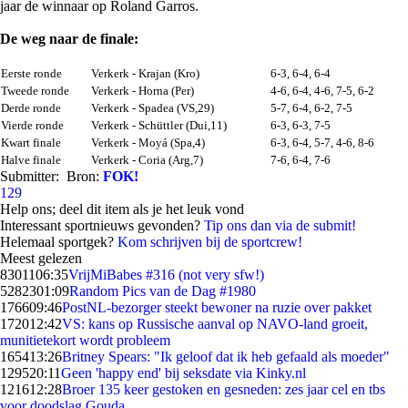
jaar de winnaar op Roland Garros.
De weg naar de finale:
Eerste ronde
Verkerk - Krajan (Kro)
6-3, 6-4, 6-4
Tweede ronde
Verkerk - Horna (Per)
4-6, 6-4, 4-6, 7-5, 6-2
Derde ronde
Verkerk - Spadea (VS,29)
5-7, 6-4, 6-2, 7-5
Vierde ronde
Verkerk - Schüttler (Dui,11)
6-3, 6-3, 7-5
Kwart finale
Verkerk - Moyá (Spa,4)
6-3, 6-4, 5-7, 4-6, 8-6
Halve finale
Verkerk - Coria (Arg,7)
7-6, 6-4, 7-6
Submitter:
Bron:
FOK!
129
Help ons; deel dit item als je het leuk vond
Interessant sportnieuws gevonden?
Tip ons dan via de submit!
Helemaal sportgek?
Kom schrijven bij de sportcrew!
Meest gelezen
83011
06:35
VrijMiBabes #316 (not very sfw!)
52823
01:09
Random Pics van de Dag #1980
1766
09:46
PostNL-bezorger steekt bewoner na ruzie over pakket
1720
12:42
VS: kans op Russische aanval op NAVO-land groeit,
munitietekort wordt probleem
1654
13:26
Britney Spears: "Ik geloof dat ik heb gefaald als moeder"
1295
20:11
Geen 'happy end' bij seksdate via Kinky.nl
1216
12:28
Broer 135 keer gestoken en gesneden: zes jaar cel en tbs
voor doodslag Gouda