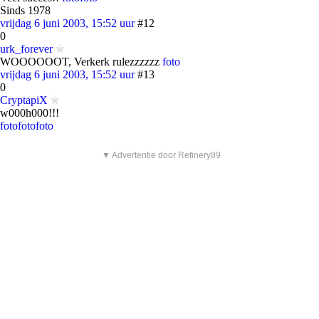
Sinds 1978
vrijdag 6 juni 2003, 15:52 uur
#12
0
urk_forever
WOOOOOOT, Verkerk rulezzzzzz
foto
vrijdag 6 juni 2003, 15:52 uur
#13
0
CryptapiX
w000h000!!!
foto
foto
foto
▼ Advertentie door Refinery89