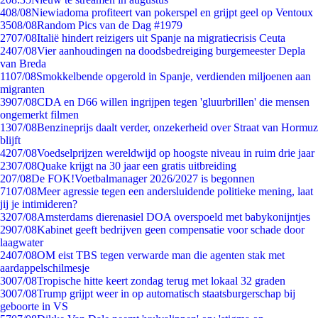
4
08/08
Niewiadoma profiteert van pokerspel en grijpt geel op Ventoux
35
08/08
Random Pics van de Dag #1979
27
07/08
Italië hindert reizigers uit Spanje na migratiecrisis Ceuta
24
07/08
Vier aanhoudingen na doodsbedreiging burgemeester Depla
van Breda
11
07/08
Smokkelbende opgerold in Spanje, verdienden miljoenen aan
migranten
39
07/08
CDA en D66 willen ingrijpen tegen 'gluurbrillen' die mensen
ongemerkt filmen
13
07/08
Benzineprijs daalt verder, onzekerheid over Straat van Hormuz
blijft
42
07/08
Voedselprijzen wereldwijd op hoogste niveau in ruim drie jaar
23
07/08
Quake krijgt na 30 jaar een gratis uitbreiding
2
07/08
De FOK!Voetbalmanager 2026/2027 is begonnen
71
07/08
Meer agressie tegen een andersluidende politieke mening, laat
jij je intimideren?
32
07/08
Amsterdams dierenasiel DOA overspoeld met babykonijntjes
29
07/08
Kabinet geeft bedrijven geen compensatie voor schade door
laagwater
24
07/08
OM eist TBS tegen verwarde man die agenten stak met
aardappelschilmesje
30
07/08
Tropische hitte keert zondag terug met lokaal 32 graden
30
07/08
Trump grijpt weer in op automatisch staatsburgerschap bij
geboorte in VS