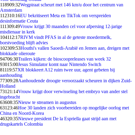
1189
09:32
Wegpiraat scheurt met 146 km/u door het centrum van
Amsterdam
1123
10:16
EU bekritiseert Meta en TikTok om verspreiden
desinformatie Ceuta
1113
09:49
Vrouw krijgt 30 maanden cel voor afpersing 12-jarige
misdienaar in kerk
1041
12:17
RIVM vindt PFAS in al de geteste moedermelk,
borstvoeding blijft advies
1023
09:53
Houthi's vallen Saoedi-Arabië en Jemen aan, dreigen met
blokkade olieroute
947
06:30
Trailers kijken: de bioscoopreleases van week 32
930
15:00
Jesus Simulator komt naar Nintendo Switch
811
19:57
XR blokkeert A12 ruim twee uur, agent gebeten bij
aanhouding
773
09:28
Aanhoudende droogte veroorzaakt scheuren in dijken Zuid-
Holland
731
21:14
Vrouw krijgt door verwisseling het embryo van ander stel
ingebracht
636
08:35
Nieuw te streamen in augustus
631
23:46
Hoe 30 landen zich voorbereiden op mogelijke oorlog met
China en Noord-Korea
463
20:35
Nieuwe president De la Espriella gaat strijd aan met
drugskartels Colombia