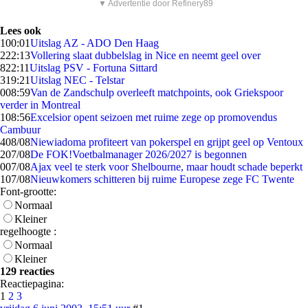
▼ Advertentie door Refinery89
Lees ook
1
00:01
Uitslag AZ - ADO Den Haag
2
22:13
Vollering slaat dubbelslag in Nice en neemt geel over
8
22:11
Uitslag PSV - Fortuna Sittard
3
19:21
Uitslag NEC - Telstar
0
08:59
Van de Zandschulp overleeft matchpoints, ook Griekspoor
verder in Montreal
1
08:56
Excelsior opent seizoen met ruime zege op promovendus
Cambuur
4
08/08
Niewiadoma profiteert van pokerspel en grijpt geel op Ventoux
2
07/08
De FOK!Voetbalmanager 2026/2027 is begonnen
0
07/08
Ajax veel te sterk voor Shelbourne, maar houdt schade beperkt
1
07/08
Nieuwkomers schitteren bij ruime Europese zege FC Twente
Font-grootte:
Normaal
Kleiner
regelhoogte :
Normaal
Kleiner
129 reacties
Reactiepagina:
1
2
3