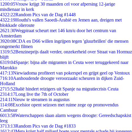
12
00:05
Vrouw krijgt 30 maanden cel voor afpersing 12-jarige
misdienaar in kerk
43
22:22
Random Pics van de Dag #1448
43
22:19
Houthi's vallen Saoedi-Arabië en Jemen aan, dreigen met
blokkade olieroute
26
21:30
Wegpiraat scheurt met 146 km/u door het centrum van
Amsterdam
39
20:08
CDA en D66 willen ingrijpen tegen 'gluurbrillen' die mensen
ongemerkt filmen
13
19:52
Benzineprijs daalt verder, onzekerheid over Straat van Hormuz
blijft
63
19:04
Spanje: bijna alle migranten in Ceuta weer teruggekeerd naar
Marokko
4
17:13
Niewiadoma profiteert van pokerspel en grijpt geel op Ventoux
7
16:10
Aanhoudende droogte veroorzaakt scheuren in dijken Zuid-
Holland
27
15:52
Italië hindert reizigers uit Spanje na migratiecrisis Ceuta
23
14:17
Long live the 7th of October
2
14:11
Nieuw te streamen in augustus
1
14:08
Excelsior opent seizoen met ruime zege op promovendus
Cambuur
60
13:58
Waterschappen slaan alarm wegens droogte: Gereedschapskist
leeg
37
13:13
Random Pics van de Dag #1833
16
12:43
Meta krijgt half miljard boete voor mentale schade bij jongeren