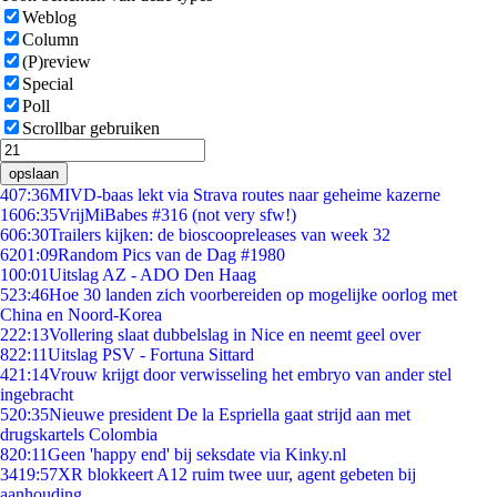
Weblog
Column
(P)review
Special
Poll
Scrollbar gebruiken
opslaan
4
07:36
MIVD-baas lekt via Strava routes naar geheime kazerne
16
06:35
VrijMiBabes #316 (not very sfw!)
6
06:30
Trailers kijken: de bioscoopreleases van week 32
62
01:09
Random Pics van de Dag #1980
1
00:01
Uitslag AZ - ADO Den Haag
5
23:46
Hoe 30 landen zich voorbereiden op mogelijke oorlog met
China en Noord-Korea
2
22:13
Vollering slaat dubbelslag in Nice en neemt geel over
8
22:11
Uitslag PSV - Fortuna Sittard
4
21:14
Vrouw krijgt door verwisseling het embryo van ander stel
ingebracht
5
20:35
Nieuwe president De la Espriella gaat strijd aan met
drugskartels Colombia
8
20:11
Geen 'happy end' bij seksdate via Kinky.nl
34
19:57
XR blokkeert A12 ruim twee uur, agent gebeten bij
aanhouding