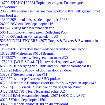
147
00:32
[AKQ] #3384 Topic met vragen. En soms goede
antwoorden.
236
00:30
Nederlandse plaatsnamen lepeltopic #213 elk gehucht met
een bord telt
133
00:29
Buitenlandse steden lepeltopic #268
249
00:28
Voetballers lepel topic #16
8
00:24
Ik krijg hier zweethanden van.
5
00:18
Eindhoven heeft eigen Reflecting Pool
174
00:06
Vandaag 40 jaar geleden... #3
5
23:50
[INFLUENCERS #297] Toetjes & Bevers & Zwemmen in
water
119
23:47
Huisarts doet haar werk onder invloed van alcohol
187
23:38
[Wielrennen #616] Brennan!
116
23:37
Vrouwen willen geen man meer #30
175
23:31
[WLR SC #417] Nieuw deel openen was kaputt
67
23:29
De neergang van Duitsland als lichtend voorbeeld #3
71
23:23
Teltopic #1567 tel door en door en door....
153
23:17
Sterren toen en nu #11
3
23:08
Post hier je favoriete SHO podcast!
67
23:01
Het grote Baktopic (voor bakfoto's, -vragen en -tips) #42
72
22:59
[Lil Kleine#12] Nieuwe afleveringen op Prime
34
22:59
[AZ#98] Heel Nederland achter AZ
138
22:54
Meisjesnamenlepeltopic #367 LOOOOL LAPO
40
22:53
Dierenlepeltopic #150
38
22:53
Het hele alfabet #108 en 4letterwoord