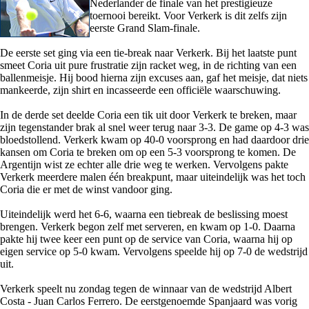
Nederlander de finale van het prestigieuze
toernooi bereikt. Voor Verkerk is dit zelfs zijn
eerste Grand Slam-finale.
De eerste set ging via een tie-break naar Verkerk. Bij het laatste punt
smeet Coria uit pure frustratie zijn racket weg, in de richting van een
ballenmeisje. Hij bood hierna zijn excuses aan, gaf het meisje, dat niets
mankeerde, zijn shirt en incasseerde een officiële waarschuwing.
In de derde set deelde Coria een tik uit door Verkerk te breken, maar
zijn tegenstander brak al snel weer terug naar 3-3. De game op 4-3 was
bloedstollend. Verkerk kwam op 40-0 voorsprong en had daardoor drie
kansen om Coria te breken om op een 5-3 voorsprong te komen. De
Argentijn wist ze echter alle drie weg te werken. Vervolgens pakte
Verkerk meerdere malen één breakpunt, maar uiteindelijk was het toch
Coria die er met de winst vandoor ging.
Uiteindelijk werd het 6-6, waarna een tiebreak de beslissing moest
brengen. Verkerk begon zelf met serveren, en kwam op 1-0. Daarna
pakte hij twee keer een punt op de service van Coria, waarna hij op
eigen service op 5-0 kwam. Vervolgens speelde hij op 7-0 de wedstrijd
uit.
Verkerk speelt nu zondag tegen de winnaar van de wedstrijd Albert
Costa - Juan Carlos Ferrero. De eerstgenoemde Spanjaard was vorig