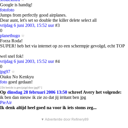
Google is handig!
foto
foto
Jumps from perfectly good airplanes.
Dear aunt, let's set so double the killer delete select all
vrijdag 6 juni 2003, 15:52 uur
#3
0
planethugo
Forza Roda!
SUPER! heb het via internet op zo een schermpje gevolgd, echt TOP
wel snel fok!
vrijdag 6 juni 2003, 15:52 uur
#4
0
jpg97
Otaku No Kenkyu
foto
goed gedaan!
[ Dit bericht is gewijzigd door jpg97 ]
Op
dinsdag 28 februari 2006 13:50
schreef Avery het volgende:
ik ben dan nieuw ik zie zo dat jij irritant ben jpg
PieAir
Ik denk altijd heel goed na voor ik iets stoms zeg...
▼ Advertentie door Refinery89