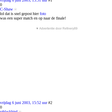
vrijdag 6 juni 2003, 15:51 uur
#1
0
C-Shaw
lol dat is snel gepost hier
foto
was een super match en op naar de finale!
▼ Advertentie door Refinery89
vrijdag 6 juni 2003, 15:52 uur
#2
0
srblackbird