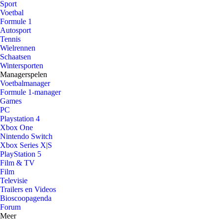
Sport
Voetbal
Formule 1
Autosport
Tennis
Wielrennen
Schaatsen
Wintersporten
Managerspelen
Voetbalmanager
Formule 1-manager
Games
PC
Playstation 4
Xbox One
Nintendo Switch
Xbox Series X|S
PlayStation 5
Film & TV
Film
Televisie
Trailers en Videos
Bioscoopagenda
Forum
Meer