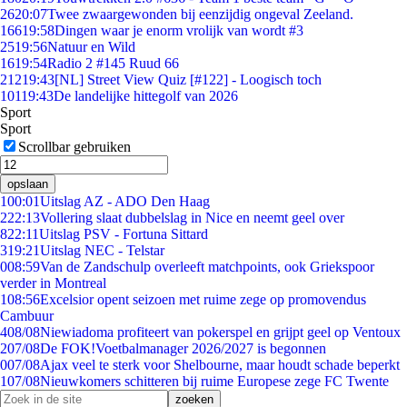
26
20:07
Twee zwaargewonden bij eenzijdig ongeval Zeeland.
166
19:58
Dingen waar je enorm vrolijk van wordt #3
25
19:56
Natuur en Wild
16
19:54
Radio 2 #145 Ruud 66
212
19:43
[NL] Street View Quiz [#122] - Loogisch toch
101
19:43
De landelijke hittegolf van 2026
Sport
Sport
Scrollbar gebruiken
opslaan
1
00:01
Uitslag AZ - ADO Den Haag
2
22:13
Vollering slaat dubbelslag in Nice en neemt geel over
8
22:11
Uitslag PSV - Fortuna Sittard
3
19:21
Uitslag NEC - Telstar
0
08:59
Van de Zandschulp overleeft matchpoints, ook Griekspoor
verder in Montreal
1
08:56
Excelsior opent seizoen met ruime zege op promovendus
Cambuur
4
08/08
Niewiadoma profiteert van pokerspel en grijpt geel op Ventoux
2
07/08
De FOK!Voetbalmanager 2026/2027 is begonnen
0
07/08
Ajax veel te sterk voor Shelbourne, maar houdt schade beperkt
1
07/08
Nieuwkomers schitteren bij ruime Europese zege FC Twente