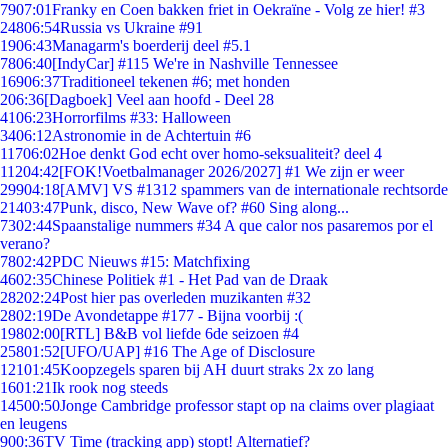
79
07:01
Franky en Coen bakken friet in Oekraïne - Volg ze hier! #3
248
06:54
Russia vs Ukraine #91
19
06:43
Managarm's boerderij deel #5.1
78
06:40
[IndyCar] #115 We're in Nashville Tennessee
169
06:37
Traditioneel tekenen #6; met honden
2
06:36
[Dagboek] Veel aan hoofd - Deel 28
41
06:23
Horrorfilms #33: Halloween
34
06:12
Astronomie in de Achtertuin #6
117
06:02
Hoe denkt God echt over homo-seksualiteit? deel 4
112
04:42
[FOK!Voetbalmanager 2026/2027] #1 We zijn er weer
299
04:18
[AMV] VS #1312 spammers van de internationale rechtsorde
214
03:47
Punk, disco, New Wave of? #60 Sing along...
73
02:44
Spaanstalige nummers #34 A que calor nos pasaremos por el
verano?
78
02:42
PDC Nieuws #15: Matchfixing
46
02:35
Chinese Politiek #1 - Het Pad van de Draak
282
02:24
Post hier pas overleden muzikanten #32
28
02:19
De Avondetappe #177 - Bijna voorbij :(
198
02:00
[RTL] B&B vol liefde 6de seizoen #4
258
01:52
[UFO/UAP] #16 The Age of Disclosure
121
01:45
Koopzegels sparen bij AH duurt straks 2x zo lang
16
01:21
Ik rook nog steeds
145
00:50
Jonge Cambridge professor stapt op na claims over plagiaat
en leugens
9
00:36
TV Time (tracking app) stopt! Alternatief?