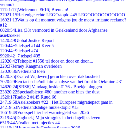
verano?
111
21:17
[Wielrennen #616] Brennan!
270
21:15
Het enige echte LEGO-topic #45 LEGOOOOOOOOOOO
169
21:13
Wat is op dit moment volgens jou de meest irritante reclame?
#12
60
20:54
Lisa (38) vermoord in Griekenland door Afghaanse
asielzoeker
14
20:49
Global Justice Report
1
20:44
+5 telspel #144 Keer 5 =
1
20:44
+9 telspel #74
99
20:42
+7 telspel #95
120
20:42
Teltopic #1558 tel door en door en door....
2
20:37
Jerney Kaagman overleden
120
20:36
Nederland toen
42
20:35
[Eva vd Wijdeven] geruchten over dakloosheid
70
20:29
Een tactische/militaire analyse van het front in Oekraïne #31
146
20:24
[SBS6] Vandaag Inside #136 - Boekje pluggen.
238
20:22
Speciaalbieren #80: another one bites the dust
15
20:17
Radio 2 #145 Ruud 66
247
19:58
Asielzoekers #22 : Het Europese migratiepact gaat in
242
19:53
Nederlandstalige muziektopic #13
166
19:49
Voorspel hier het warmtegetal van 2026
22
19:45
[Dagboek] Mijn struggles in het dagelijks leven
65
19:44
Afvallen met injecties #4
114
19:43
Hurricane & Cyclone Season 2026