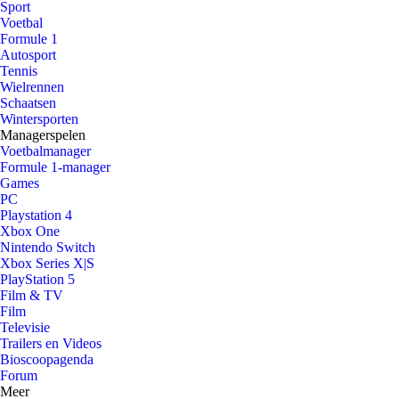
Sport
Voetbal
Formule 1
Autosport
Tennis
Wielrennen
Schaatsen
Wintersporten
Managerspelen
Voetbalmanager
Formule 1-manager
Games
PC
Playstation 4
Xbox One
Nintendo Switch
Xbox Series X|S
PlayStation 5
Film & TV
Film
Televisie
Trailers en Videos
Bioscoopagenda
Forum
Meer