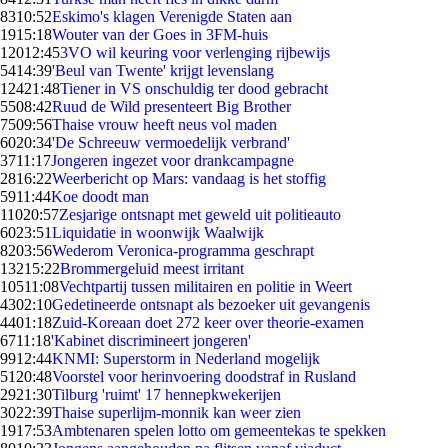
83
10:52
Eskimo's klagen Verenigde Staten aan
19
15:18
Wouter van der Goes in 3FM-huis
120
12:45
3VO wil keuring voor verlenging rijbewijs
54
14:39
'Beul van Twente' krijgt levenslang
124
21:48
Tiener in VS onschuldig ter dood gebracht
55
08:42
Ruud de Wild presenteert Big Brother
75
09:56
Thaise vrouw heeft neus vol maden
60
20:34
'De Schreeuw vermoedelijk verbrand'
37
11:17
Jongeren ingezet voor drankcampagne
28
16:22
Weerbericht op Mars: vandaag is het stoffig
59
11:44
Koe doodt man
110
20:57
Zesjarige ontsnapt met geweld uit politieauto
60
23:51
Liquidatie in woonwijk Waalwijk
82
03:56
Wederom Veronica-programma geschrapt
132
15:22
Brommergeluid meest irritant
105
11:08
Vechtpartij tussen militairen en politie in Weert
43
02:10
Gedetineerde ontsnapt als bezoeker uit gevangenis
44
01:18
Zuid-Koreaan doet 272 keer over theorie-examen
67
11:18
'Kabinet discrimineert jongeren'
99
12:44
KNMI: Superstorm in Nederland mogelijk
51
20:48
Voorstel voor herinvoering doodstraf in Rusland
29
21:30
Tilburg 'ruimt' 17 hennepkwekerijen
30
22:39
Thaise superlijm-monnik kan weer zien
19
17:53
Ambtenaren spelen lotto om gemeentekas te spekken