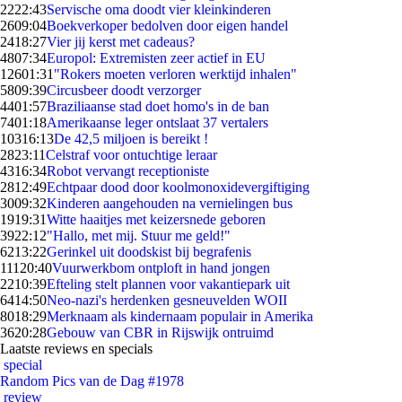
22
22:43
Servische oma doodt vier kleinkinderen
26
09:04
Boekverkoper bedolven door eigen handel
24
18:27
Vier jij kerst met cadeaus?
48
07:34
Europol: Extremisten zeer actief in EU
126
01:31
"Rokers moeten verloren werktijd inhalen"
58
09:39
Circusbeer doodt verzorger
44
01:57
Braziliaanse stad doet homo's in de ban
74
01:18
Amerikaanse leger ontslaat 37 vertalers
103
16:13
De 42,5 miljoen is bereikt !
28
23:11
Celstraf voor ontuchtige leraar
43
16:34
Robot vervangt receptioniste
28
12:49
Echtpaar dood door koolmonoxidevergiftiging
30
09:32
Kinderen aangehouden na vernielingen bus
19
19:31
Witte haaitjes met keizersnede geboren
39
22:12
"Hallo, met mij. Stuur me geld!"
62
13:22
Gerinkel uit doodskist bij begrafenis
111
20:40
Vuurwerkbom ontploft in hand jongen
22
10:39
Efteling stelt plannen voor vakantiepark uit
64
14:50
Neo-nazi's herdenken gesneuvelden WOII
80
18:29
Merknaam als kindernaam populair in Amerika
36
20:28
Gebouw van CBR in Rijswijk ontruimd
Laatste reviews en specials
special
Random Pics van de Dag #1978
review