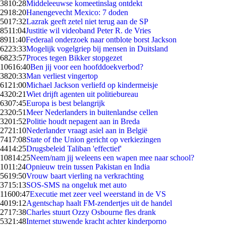
38
10:28
Middeleeuwse komeetinslag ontdekt
29
18:20
Hanengevecht Mexico: 7 doden
50
17:32
Lazrak geeft zetel niet terug aan de SP
85
11:04
Justitie wil videoband Peter R. de Vries
89
11:40
Federaal onderzoek naar ontblote borst Jackson
62
23:33
Mogelijk vogelgriep bij mensen in Duitsland
68
23:57
Proces tegen Bikker stopgezet
106
16:40
Ben jij voor een hoofddoekverbod?
38
20:33
Man verliest vingertop
61
21:00
Michael Jackson verliefd op kindermeisje
43
20:21
Wiet drijft agenten uit politiebureau
63
07:45
Europa is best belangrijk
23
20:51
Meer Nederlanders in buitenlandse cellen
32
01:52
Politie houdt nepagent aan in Breda
27
21:10
Nederlander vraagt asiel aan in België
74
17:08
State of the Union gericht op verkiezingen
44
14:25
Drugsbeleid Taliban 'effectief'
108
14:25
Neem/nam jij weleens een wapen mee naar school?
10
11:24
Opnieuw trein tussen Pakistan en India
56
19:50
Vrouw baart vierling na verkrachting
37
15:13
SOS-SMS na ongeluk met auto
116
00:47
Executie met zeer veel weerstand in de VS
40
19:12
Agentschap haalt FM-zendertjes uit de handel
27
17:38
Charles stuurt Ozzy Osbourne fles drank
53
21:48
Internet stuwende kracht achter kinderporno