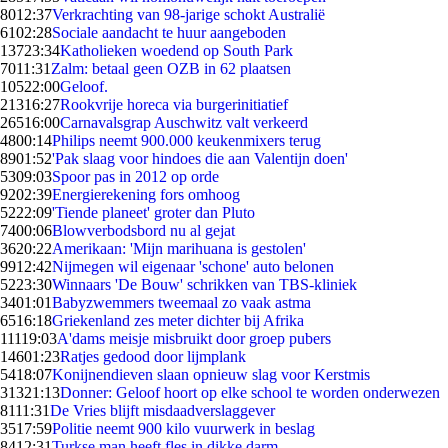
80
12:37
Verkrachting van 98-jarige schokt Australië
61
02:28
Sociale aandacht te huur aangeboden
137
23:34
Katholieken woedend op South Park
70
11:31
Zalm: betaal geen OZB in 62 plaatsen
105
22:00
Geloof.
213
16:27
Rookvrije horeca via burgerinitiatief
265
16:00
Carnavalsgrap Auschwitz valt verkeerd
48
00:14
Philips neemt 900.000 keukenmixers terug
89
01:52
'Pak slaag voor hindoes die aan Valentijn doen'
53
09:03
Spoor pas in 2012 op orde
92
02:39
Energierekening fors omhoog
52
22:09
'Tiende planeet' groter dan Pluto
74
00:06
Blowverbodsbord nu al gejat
36
20:22
Amerikaan: 'Mijn marihuana is gestolen'
99
12:42
Nijmegen wil eigenaar 'schone' auto belonen
52
23:30
Winnaars 'De Bouw' schrikken van TBS-kliniek
34
01:01
Babyzwemmers tweemaal zo vaak astma
65
16:18
Griekenland zes meter dichter bij Afrika
111
19:03
A'dams meisje misbruikt door groep pubers
146
01:23
Ratjes gedood door lijmplank
54
18:07
Konijnendieven slaan opnieuw slag voor Kerstmis
313
21:13
Donner: Geloof hoort op elke school te worden onderwezen
81
11:31
De Vries blijft misdaadverslaggever
35
17:59
Politie neemt 900 kilo vuurwerk in beslag
84
12:31
Turkse man heeft fles in dikke darm