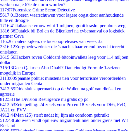
werken na je 67e de norm worden?
1
17:07
Forensics: Crime Scene Detective
56
17:01
Boeren waarschuwen voor lagere oogst door aanhoudende
hitte en droogte
17
16:41
Italiaanse vrouw wint 1 miljoen, gooit kraslot per abuis weg
18
16:36
Datalek bij Bol en de Bijenkorf na cyberaanval op logistiek
partner Ceva
1
16:26
Trailers kijken: de bioscoopreleases van week 32
23
16:12
Zorgmedewerkster die 's nachts haar vriend bezocht terecht
ontslagen
36
15:56
Hackers roven Coldcard-bitcoinwallets leeg voor 114 miljoen
dollar
3
15:13
Geen Qatar en Abu Dhabi? Dan eindigt Formule 1-seizoen
mogelijk in Europa
31
13:00
Spaanse politie: minstens tien voor terrorisme veroordeelden
onder migranten Ceuta
34
12:59
Dirk sluit supermarkt op de Wallen na golf van diefstal en
agressie
8
12:53
The Division Resurgence nu gratis op pc
64
12:53
Zetelpeiling: 24 zetels voor Pro en 18 zetels voor D66, FvD,
JA21 en PVV
49
12:44
Man (25) sterft nadat hij lijm als condoom gebruikt
5
12:43
Litouwen vindt opnieuw migrantentunnel onder grens met Wit-
Rusland
90
09:59
'Belgische' jongeren terroriseren Galderse Meren, maar Boa's