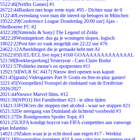
55
22:46
[Netflix Games] #1
267
22:44
Banken met hoge rente topic #95 - Dichter naar de 0
11
22:40
Levenslang voor man die inreed op betogers in München
195
22:29
[Conference League Donderdag 20:00 uur] Ajax -
Shelbourne FC #2
43
22:28
[Nintendo & Sony] The Legend of Zelda
38
22:28
Woningtekort: dus ga je woningen slopen, logisch
180
22:22
Post hier zo vaak mogelijk om 22:22 uur #76
246
22:12
Afbeeldingen die je gemaakt hebt met AI
216
22:05
[UEL/ECL live topic] #160 GOAAAAAAAAAAAAAL
5
21:58
[Boekbespreking] Yesteryear - Caro Claire Burke
193
21:57
Politieke meme's en spotprenten #11
129
21:50
[WLR SC #417] Nieuw deel openen was kaputt
8
21:45
[gratis] Videogames Part 9: Gratis en free-to-play games!
32
21:45
[Voorspellen] Voorspel de eindstand van de Eredivisie
2026/2027
20
21:44
Nieuwe Marvel films. #12
99
21:39
[NPO1] Het Familiediner #23 - te allen tijden
134
21:33
FOK!ers die stoppen met alcohol - waar we stoppen #21
65
21:32
De neergang van Duitsland als lichtend voorbeeld #3
69
21:27
De Bondgenoten Spoiler Topic #3
83
21:25
UEFA kondigt boycot van FIFA-competities aan vanwege
plan Infantino
140
21:19
Zaken waar je je echt dood aan ergert #17 - Werklui
68
21:18
Spaanstalige nummers #34 A que calor nos pasaremos por el