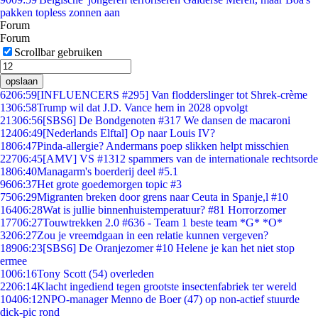
pakken topless zonnen aan
Forum
Forum
Scrollbar gebruiken
opslaan
62
06:59
[INFLUENCERS #295] Van flodderslinger tot Shrek-crème
13
06:58
Trump wil dat J.D. Vance hem in 2028 opvolgt
213
06:56
[SBS6] De Bondgenoten #317 We dansen de macaroni
124
06:49
[Nederlands Elftal] Op naar Louis IV?
18
06:47
Pinda-allergie? Andermans poep slikken helpt misschien
227
06:45
[AMV] VS #1312 spammers van de internationale rechtsorde
18
06:40
Managarm's boerderij deel #5.1
96
06:37
Het grote goedemorgen topic #3
75
06:29
Migranten breken door grens naar Ceuta in Spanje,l #10
164
06:28
Wat is jullie binnenhuistemperatuur? #81 Horrorzomer
177
06:27
Touwtrekken 2.0 #636 - Team 1 beste team *G* *O*
32
06:27
Zou je vreemdgaan in een relatie kunnen vergeven?
189
06:23
[SBS6] De Oranjezomer #10 Helene je kan het niet stop
ermee
10
06:16
Tony Scott (54) overleden
22
06:14
Klacht ingediend tegen grootste insectenfabriek ter wereld
104
06:12
NPO-manager Menno de Boer (47) op non-actief stuurde
dick-pic rond