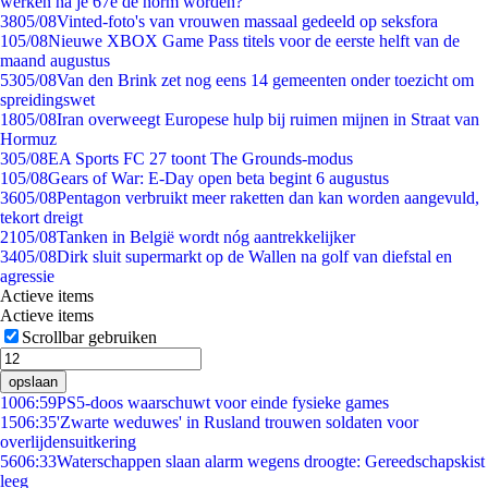
werken na je 67e de norm worden?
38
05/08
Vinted-foto's van vrouwen massaal gedeeld op seksfora
1
05/08
Nieuwe XBOX Game Pass titels voor de eerste helft van de
maand augustus
53
05/08
Van den Brink zet nog eens 14 gemeenten onder toezicht om
spreidingswet
18
05/08
Iran overweegt Europese hulp bij ruimen mijnen in Straat van
Hormuz
3
05/08
EA Sports FC 27 toont The Grounds-modus
1
05/08
Gears of War: E-Day open beta begint 6 augustus
36
05/08
Pentagon verbruikt meer raketten dan kan worden aangevuld,
tekort dreigt
21
05/08
Tanken in België wordt nóg aantrekkelijker
34
05/08
Dirk sluit supermarkt op de Wallen na golf van diefstal en
agressie
Actieve items
Actieve items
Scrollbar gebruiken
opslaan
10
06:59
PS5-doos waarschuwt voor einde fysieke games
15
06:35
'Zwarte weduwes' in Rusland trouwen soldaten voor
overlijdensuitkering
56
06:33
Waterschappen slaan alarm wegens droogte: Gereedschapskist
leeg