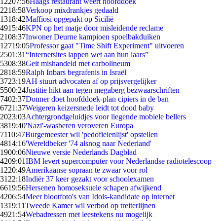
122
07:56
Haags restaurant weert hoofddoek
22
18:58
Verkoop mixdrankjes gedaald
13
18:42
Maffiosi opgepakt op Sicilië
49
15:46
KPN op het matje door misleidende reclame
21
08:37
Inwoner Deurne kampioen spoelbakduiken
127
19:05
Professor gaat "Time Shift Experiment" uitvoeren
25
01:31
“Internetsites lappen wet aan hun laars”
53
08:38
Geit mishandeld met carbolineum
28
18:59
Ralph Inbars begrafenis in Israël
37
23:19
AH stuurt advocaten af op prijsvergelijker
55
00:24
Justitie hikt aan tegen megaberg bezwaarschriften
74
02:37
Donner doet hoofddoek-plan cipiers in de ban
67
21:37
Weigeren keizersnede leidt tot dood baby
20
23:03
Achtergrondgeluidjes voor liegende mobiele bellers
38
19:40
'Nazi'-wasberen veroveren Europa
71
10:47
Burgemeester wil 'pedofielenlijst' opstellen
48
14:16
'Wereldbeker '74 alsnog naar Nederland'
19
00:06
Nieuwe versie Nederlands Dagblad
42
09:01
IBM levert supercomputer voor Nederlandse radiotelescoop
12
20:49
Amerikaanse sopraan te zwaar voor rol
31
22:18
Indiër 37 keer gezakt voor schoolexamen
66
19:56
Hersenen homoseksuele schapen afwijkend
42
06:54
Meer blootfoto's van Idols-kandidate op internet
13
19:11
Tweede Kamer wil verbod op treiterlijnen
49
21:54
Webadressen met leestekens nu mogelijk