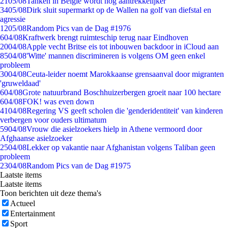
21
05/08
Tanken in België wordt nóg aantrekkelijker
34
05/08
Dirk sluit supermarkt op de Wallen na golf van diefstal en
agressie
12
05/08
Random Pics van de Dag #1976
6
04/08
Kraftwerk brengt ruimteschip terug naar Eindhoven
20
04/08
Apple vecht Britse eis tot inbouwen backdoor in iCloud aan
85
04/08
'Witte' mannen discrimineren is volgens OM geen enkel
probleem
30
04/08
Ceuta-leider noemt Marokkaanse grensaanval door migranten
'gruweldaad'
6
04/08
Grote natuurbrand Boschhuizerbergen groeit naar 100 hectare
6
04/08
FOK! was even down
41
04/08
Regering VS geeft scholen die 'genderidentiteit' van kinderen
verbergen voor ouders ultimatum
59
04/08
Vrouw die asielzoekers hielp in Athene vermoord door
Afghaanse asielzoeker
25
04/08
Lekker op vakantie naar Afghanistan volgens Taliban geen
probleem
23
04/08
Random Pics van de Dag #1975
Laatste items
Laatste items
Toon berichten uit deze thema's
Actueel
Entertainment
Sport