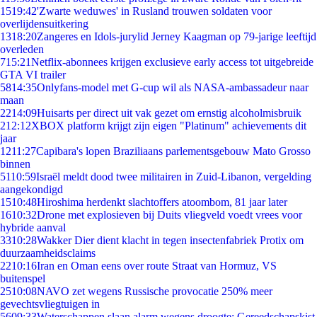
15
19:42
'Zwarte weduwes' in Rusland trouwen soldaten voor
overlijdensuitkering
13
18:20
Zangeres en Idols-jurylid Jerney Kaagman op 79-jarige leeftijd
overleden
7
15:21
Netflix-abonnees krijgen exclusieve early access tot uitgebreide
GTA VI trailer
58
14:35
Onlyfans-model met G-cup wil als NASA-ambassadeur naar
maan
22
14:09
Huisarts per direct uit vak gezet om ernstig alcoholmisbruik
2
12:12
XBOX platform krijgt zijn eigen "Platinum" achievements dit
jaar
12
11:27
Capibara's lopen Braziliaans parlementsgebouw Mato Grosso
binnen
51
10:59
Israël meldt dood twee militairen in Zuid-Libanon, vergelding
aangekondigd
15
10:48
Hiroshima herdenkt slachtoffers atoombom, 81 jaar later
16
10:32
Drone met explosieven bij Duits vliegveld voedt vrees voor
hybride aanval
33
10:28
Wakker Dier dient klacht in tegen insectenfabriek Protix om
duurzaamheidsclaims
22
10:16
Iran en Oman eens over route Straat van Hormuz, VS
buitenspel
25
10:08
NAVO zet wegens Russische provocatie 250% meer
gevechtsvliegtuigen in
56
09:33
Waterschappen slaan alarm wegens droogte: Gereedschapskist