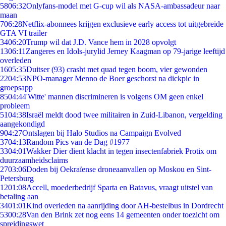
58
06:32
Onlyfans-model met G-cup wil als NASA-ambassadeur naar
maan
7
06:28
Netflix-abonnees krijgen exclusieve early access tot uitgebreide
GTA VI trailer
34
06:20
Trump wil dat J.D. Vance hem in 2028 opvolgt
13
06:11
Zangeres en Idols-jurylid Jerney Kaagman op 79-jarige leeftijd
overleden
16
05:35
Duitser (93) crasht met quad tegen boom, vier gewonden
22
04:53
NPO-manager Menno de Boer geschorst na dickpic in
groepsapp
85
04:44
'Witte' mannen discrimineren is volgens OM geen enkel
probleem
51
04:38
Israël meldt dood twee militairen in Zuid-Libanon, vergelding
aangekondigd
9
04:27
Ontslagen bij Halo Studios na Campaign Evolved
37
04:13
Random Pics van de Dag #1977
33
04:01
Wakker Dier dient klacht in tegen insectenfabriek Protix om
duurzaamheidsclaims
27
03:06
Doden bij Oekraïense droneaanvallen op Moskou en Sint-
Petersburg
12
01:08
Accell, moederbedrijf Sparta en Batavus, vraagt uitstel van
betaling aan
34
01:01
Kind overleden na aanrijding door AH-bestelbus in Dordrecht
53
00:28
Van den Brink zet nog eens 14 gemeenten onder toezicht om
spreidingswet