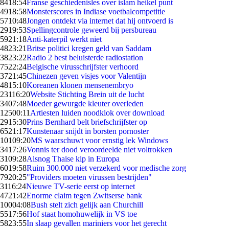
84
18:54
Franse geschiedenisles over islam heikel punt
49
18:58
Monsterscores in Indiase voetbalcompetitie
57
10:48
Jongen ontdekt via internet dat hij ontvoerd is
29
19:53
Spellingcontrole geweerd bij persbureau
59
21:18
Anti-katerpil werkt niet
48
23:21
Britse politici kregen geld van Saddam
38
23:22
Radio 2 best beluisterde radiostation
75
22:24
Belgische virusschrijfster verhoord
37
21:45
Chinezen geven visjes voor Valentijn
48
15:10
Koreanen klonen mensenembryo
231
16:20
Website Stichting Brein uit de lucht
34
07:48
Moeder gewurgde kleuter overleden
125
00:11
Artiesten luiden noodklok over download
29
15:30
Prins Bernhard belt briefschrijfster op
65
21:17
Kunstenaar snijdt in borsten pornoster
101
09:20
MS waarschuwt voor ernstig lek Windows
34
17:26
Vonnis ter dood veroordeelde niet voltrokken
31
09:28
Alsnog Thaise kip in Europa
60
19:58
Ruim 300.000 niet verzekerd voor medische zorg
79
20:25
"Providers moeten virussen bestrijden"
31
16:24
Nieuwe TV-serie eerst op internet
47
21:42
Enorme claim tegen Zwitserse bank
100
04:08
Bush stelt zich gelijk aan Churchill
55
17:56
Hof staat homohuwelijk in VS toe
58
23:55
In slaap gevallen mariniers voor het gerecht