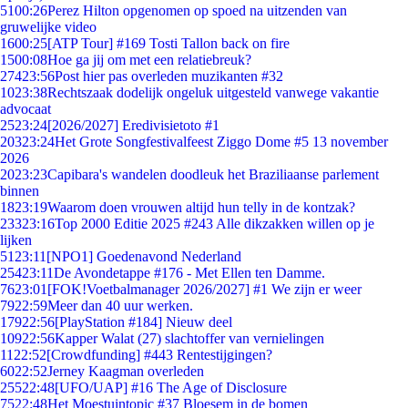
51
00:26
Perez Hilton opgenomen op spoed na uitzenden van
gruwelijke video
16
00:25
[ATP Tour] #169 Tosti Tallon back on fire
15
00:08
Hoe ga jij om met een relatiebreuk?
274
23:56
Post hier pas overleden muzikanten #32
10
23:38
Rechtszaak dodelijk ongeluk uitgesteld vanwege vakantie
advocaat
25
23:24
[2026/2027] Eredivisietoto #1
203
23:24
Het Grote Songfestivalfeest Ziggo Dome #5 13 november
2026
20
23:23
Capibara's wandelen doodleuk het Braziliaanse parlement
binnen
18
23:19
Waarom doen vrouwen altijd hun telly in de kontzak?
233
23:16
Top 2000 Editie 2025 #243 Alle dikzakken willen op je
lijken
51
23:11
[NPO1] Goedenavond Nederland
254
23:11
De Avondetappe #176 - Met Ellen ten Damme.
76
23:01
[FOK!Voetbalmanager 2026/2027] #1 We zijn er weer
79
22:59
Meer dan 40 uur werken.
179
22:56
[PlayStation #184] Nieuw deel
109
22:56
Kapper Walat (27) slachtoffer van vernielingen
11
22:52
[Crowdfunding] #443 Rentestijgingen?
60
22:52
Jerney Kaagman overleden
255
22:48
[UFO/UAP] #16 The Age of Disclosure
75
22:48
Het Moestuintopic #37 Bloesem in de bomen