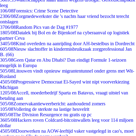
leeg
1
06/08
Forensics: Crime Scene Detective
23
06/08
Zorgmedewerkster die 's nachts haar vriend bezocht terecht
ontslagen
37
06/08
Random Pics van de Dag #1977
18
05/08
Datalek bij Bol en de Bijenkorf na cyberaanval op logistiek
partner Ceva
34
05/08
Kind overleden na aanrijding door AH-bestelbus in Dordrecht
6
05/08
Nieuw slachtoffer in kindermisbruikzaak zorgprofessional Jan
B. (66)
3
05/08
Geen Qatar en Abu Dhabi? Dan eindigt Formule 1-seizoen
mogelijk in Europa
5
05/08
Litouwen vindt opnieuw migrantentunnel onder grens met Wit-
Rusland
45
05/08
Progressieve Democraat El-Sayed wint nipt voorverkiezing
Michigan
12
05/08
Accell, moederbedrijf Sparta en Batavus, vraagt uitstel van
betaling aan
5
05/08
Zomervakantieweerbericht: aanhoudend zomers
1
05/08
Vollering de sterkste na lastige heuvelrit
8
05/08
The Division Resurgence nu gratis op pc
36
05/08
Hackers roven Coldcard-bitcoinwallets leeg voor 114 miljoen
dollar
45
05/08
Doorwerken na AOW-leeftijd vaker vastgelegd in cao's, moet