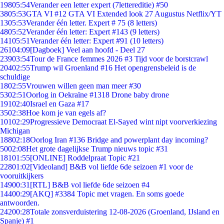
198
05:54
Verander een letter expert (7lettereditie) #50
38
05:53
GTA VI #12 GTA VI Extended look 27 Augustus Netflix/YT
13
05:53
Verander één letter. Expert # 75 (8 letters)
48
05:52
Verander één letter: Expert #143 (9 letters)
141
05:51
Verander één letter: Expert #91 (10 letters)
261
04:09
[Dagboek] Veel aan hoofd - Deel 27
239
03:54
Tour de France femmes 2026 #3 Tijd voor de borstcrawl
204
02:55
Trump wil Groenland #16 Het opengrensbeleid is de
schuldige
18
02:55
Vrouwen willen geen man meer #30
53
02:51
Oorlog in Oekraïne #1318 Drone baby drone
191
02:40
Israel en Gaza #17
35
02:38
Hoe kom je van egels af?
101
02:29
Progressieve Democraat El-Sayed wint nipt voorverkiezing
Michigan
188
02:18
Oorlog Iran #136 Bridge and powerplant day incoming?
50
02:08
Het grote dagelijkse Trump nieuws topic #31
181
01:55
[ONLINE] Roddelpraat Topic #21
228
01:02
[Videoland] B&B vol liefde 6de seizoen #1 voor de
vooruitkijkers
149
00:31
[RTL] B&B vol liefde 6de seizoen #4
144
00:29
[AKQ] #3384 Topic met vragen. En soms goede
antwoorden.
242
00:28
Totale zonsverduistering 12-08-2026 (Groenland, IJsland en
Spanje) #1