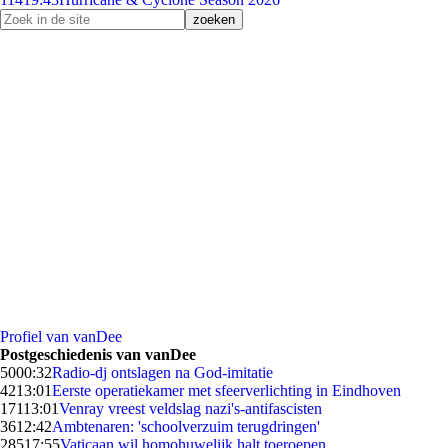
Profiel van vanDee
Postgeschiedenis van vanDee
50
00:32
Radio-dj ontslagen na God-imitatie
42
13:01
Eerste operatiekamer met sfeerverlichting in Eindhoven
171
13:01
Venray vreest veldslag nazi's-antifascisten
36
12:42
Ambtenaren: 'schoolverzuim terugdringen'
285
17:55
Vaticaan wil homohuwelijk halt toeroepen