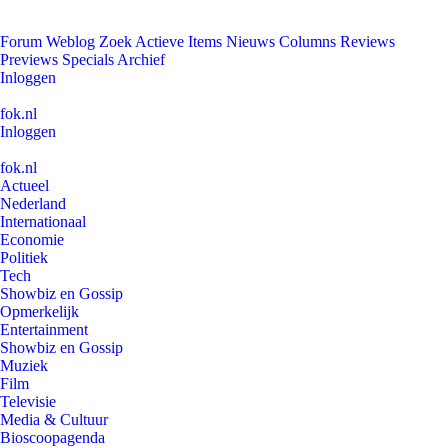
Forum
Weblog
Zoek
Actieve Items
Nieuws
Columns
Reviews
Previews
Specials
Archief
Inloggen
fok.nl
Inloggen
fok.nl
Actueel
Nederland
Internationaal
Economie
Politiek
Tech
Showbiz en Gossip
Opmerkelijk
Entertainment
Showbiz en Gossip
Muziek
Film
Televisie
Media & Cultuur
Bioscoopagenda