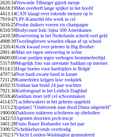
26
20:34
Verwarde Tilburger gijzelt meisje
66
18:19
Man overleeft lange spijker in het hoofd
44
13:14
CAN klaagt over rokende mensen op tv
79
19:47
LPF-Kamerlid één week in cel
50
16:25
Poolse duikers voeren vis champagne
63
10:59
Bodycount Irak: bijna 500 Amerikanen
24
10:58
Reservering in het Nederlands scheelt veel geld
49
08:39
Tweelingbroers wisselen elkaar af op school
23
20:41
Kerk kwaad over priester in Big Brother
20
01:46
Man zet eigen ontvoering in scène
66
00:00
Grote partijen tegen verhogen brommerleeftijd
53
17:09
Mogelijk foto van arrestatie Saddam op internet
91
14:15
Hoge boetes voor hardrijders in België
47
07:54
Non haalt zwarte band in karate
72
11:29
Kamerleden krijgen luxe rookplek
41
02:31
Soldaat laat bruid 24 jaar wachten
79
21:36
Kutfotograaf in het Leidsch Dagblad
95
18:46
Saddam moet zelf cel schoonmaken
41
14:57
Luchtbewakers in het geheim opgeleid
31
15:23
[update] "Onderzoek naar dood Diana uitgesteld"
19
00:06
Daklozen trakteren scholieren op oliebollen
34
22:53
Agenten doorzien pech-trucje
34
01:28
Frans Bauer Brabander van het jaar
33
00:52
Schrikkelseconde overbodig
27
02:17
Vlucht Londen-Washington geannuleerd