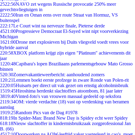
25
22:56
NAVO zet wegens Russische provocatie 250% meer
gevechtsvliegtuigen in
22
22:50
Iran en Oman eens over route Straat van Hormuz, VS
buitenspel
2
22:17
Le Court wint na nerveuze finale, Pieterse derde
45
21:00
Progressieve Democraat El-Sayed wint nipt voorverkiezing
Michigan
16
21:00
Drone met explosieven bij Duits vliegveld voedt vrees voor
hybride aanval
2
20:58
XBOX platform krijgt zijn eigen "Platinum" achievements dit
jaar
12
20:48
Capibara's lopen Braziliaans parlementsgebouw Mato Grosso
binnen
5
20:30
Zomervakantieweerbericht: aanhoudend zomers
1
20:21
Lemmen boekt eerste profzege in zware Ronde van Polen-rit
22
20:05
Huisarts per direct uit vak gezet om ernstig alcoholmisbruik
15
19:45
Hiroshima herdenkt slachtoffers atoombom, 81 jaar later
38
19:40
Vinted-foto's van vrouwen massaal gedeeld op seksfora
21
19:34
OM: vierde verdachte (18) vast op verdenking van beramen
aanslag
19
19:25
Random Pics van de Dag #1978
8
18:19
In Spider-Man: Brand New Day is Spidey echt weer Spidey
6
18:18
Nieuw slachtoffer in kindermisbruikzaak zorgprofessional Jan
B. (66)
45
17:10
Doorwerken na AOW-leeftijd vaker vastgelegd in cao's, moet