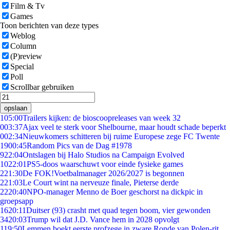
Film & Tv
Games
Toon berichten van deze types
Weblog
Column
(P)review
Special
Poll
Scrollbar gebruiken
opslaan
1
05:00
Trailers kijken: de bioscoopreleases van week 32
0
03:37
Ajax veel te sterk voor Shelbourne, maar houdt schade beperkt
0
02:34
Nieuwkomers schitteren bij ruime Europese zege FC Twente
19
00:45
Random Pics van de Dag #1978
9
22:04
Ontslagen bij Halo Studios na Campaign Evolved
10
22:01
PS5-doos waarschuwt voor einde fysieke games
2
21:30
De FOK!Voetbalmanager 2026/2027 is begonnen
2
21:03
Le Court wint na nerveuze finale, Pieterse derde
22
20:40
NPO-manager Menno de Boer geschorst na dickpic in
groepsapp
16
20:11
Duitser (93) crasht met quad tegen boom, vier gewonden
34
20:03
Trump wil dat J.D. Vance hem in 2028 opvolgt
1
19:50
Lemmen boekt eerste profzege in zware Ronde van Polen-rit