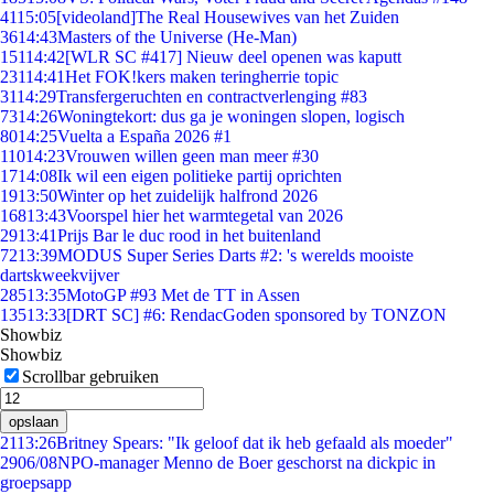
41
15:05
[videoland]The Real Housewives van het Zuiden
36
14:43
Masters of the Universe (He-Man)
151
14:42
[WLR SC #417] Nieuw deel openen was kaputt
231
14:41
Het FOK!kers maken teringherrie topic
31
14:29
Transfergeruchten en contractverlenging #83
73
14:26
Woningtekort: dus ga je woningen slopen, logisch
80
14:25
Vuelta a España 2026 #1
110
14:23
Vrouwen willen geen man meer #30
17
14:08
Ik wil een eigen politieke partij oprichten
19
13:50
Winter op het zuidelijk halfrond 2026
168
13:43
Voorspel hier het warmtegetal van 2026
29
13:41
Prijs Bar le duc rood in het buitenland
72
13:39
MODUS Super Series Darts #2: 's werelds mooiste
dartskweekvijver
285
13:35
MotoGP #93 Met de TT in Assen
135
13:33
[DRT SC] #6: RendacGoden sponsored by TONZON
Showbiz
Showbiz
Scrollbar gebruiken
opslaan
21
13:26
Britney Spears: "Ik geloof dat ik heb gefaald als moeder"
29
06/08
NPO-manager Menno de Boer geschorst na dickpic in
groepsapp