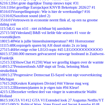
62
16:12
Het grote dagelijkse Trump nieuws topic #31
5
16:11
Het gezellige Eurojackpot KNVB Bekertopic 2026/27 #1
85
16:03
Voorspellingstopic: Wie is hier de weerkundige? #16
121
16:02
Saxofoon sound (deel 2)
35
16:01
Vertrouwen in economie neemt flink af, op een na grootse
daling ooit
1
15:54
LG nas n1t1 - niet zichtbaar bij aansluiten
257
15:50
[Videoland] B&B vol liefde 6de seizoen #1 voor de
vooruitkijkers
180
15:48
Wat is jullie binnenhuistemperatuur? #81 Horrorzomer
111
15:48
Koopzegels sparen bij AH duurt straks 2x zo lang
275
15:46
Het enige echte LEGO-topic #45 LEGOOOOOOOOOOO
60
15:37
200.000 mensen geëvacueerd vanwege bosbrand in Zuidwest-
Frankrijk
125
15:33
[ShowChat #1259] Waar we gezellig klagen over de warmte
149
15:27
Pensioenfonds ABP stapt uit Tesla, beloning Musk
struikelblok
109
15:27
Progressieve Democraat El-Sayed wint nipt voorverkiezing
Michigan
176
15:26
[Keuken Kampioen Divisie] #44 Vitesse mag weg
213
15:22
Bloemen/planten in je eigen tuin #94 Kleur!
42
15:12
Bezoeker verliest deel van vinger in waterattractie Walibi
Holland
86
15:10
GTA VI #12 GTA VI Extended look 27 Augustus Netflix/YT
185
15:08
VS: Political Wars, Voter Fraud and Secret Agendas #148