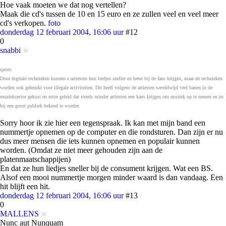
Hoe vaak moeten we dat nog vertellen?
Maak die cd's tussen de 10 en 15 euro en ze zullen veel en veel meer
cd's verkopen.
foto
donderdag 12 februari 2004, 16:06 uur
#12
0
snabbi
quote:
Door digitale technieken kunnen e artiesten hun liedjes sneller en beter bij de fans krijgen, maar de technieken
worden ook gebruikt voor illegale activiteiten. Dit heeft volgens de artiesten wereldwijd veel banen in de
muzieksector gekost en ertoe geleid dat steeds minder artiesten een kans krijgen om muziek op te nemen en zo
bij een groot publiek bekend te worden
Sorry hoor ik zie hier een tegenspraak. Ik kan met mijn band een
nummertje opnemen op de computer en die rondsturen. Dan zijn er nu
dus meer mensen die iets kunnen opnemen en populair kunnen
worden. (Omdat ze niet meer gehouden zijn aan de
platenmaatschappijen)
En dat ze hun liedjes sneller bij de consument krijgen. Wat een BS.
Alsof een mooi nummertje morgen minder waard is dan vandaag. Een
hit blijft een hit.
donderdag 12 februari 2004, 16:06 uur
#13
0
MALLENS
Nunc aut Nunquam