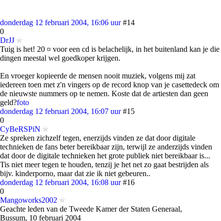
donderdag 12 februari 2004, 16:06 uur
#14
0
DrJJ
Tuig is het! 20 ¤ voor een cd is belachelijk, in het buitenland kan je die
dingen meestal wel goedkoper krijgen.
En vroeger kopieerde de mensen nooit muziek, volgens mij zat
iedereen toen met z'n vingers op de record knop van je casettedeck om
de nieuwste nummers op te nemen. Koste dat de artiesten dan geen
geld?
foto
donderdag 12 februari 2004, 16:07 uur
#15
0
CyBeRSPiN
Ze spreken zichzelf tegen, enerzijds vinden ze dat door digitale
technieken de fans beter bereikbaar zijn, terwijl ze anderzijds vinden
dat door de digitale technieken het grote publiek niet bereikbaar is...
Tis niet meer tegen te houden, tenzij je het net zo gaat bestrijden als
bijv. kinderporno, maar dat zie ik niet gebeuren..
donderdag 12 februari 2004, 16:08 uur
#16
0
Mangoworks2002
Geachte leden van de Tweede Kamer der Staten Generaal,
Bussum, 10 februari 2004