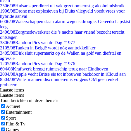
maan
25
06/08
Huisarts per direct uit vak gezet om ernstig alcoholmisbruik
19
06/08
Drone met explosieven bij Duits vliegveld voedt vrees voor
hybride aanval
60
06/08
Waterschappen slaan alarm wegens droogte: Gereedschapskist
leeg
24
06/08
Zorgmedewerkster die 's nachts haar vriend bezocht terecht
ontslagen
38
06/08
Random Pics van de Dag #1977
21
05/08
Tanken in België wordt nóg aantrekkelijker
34
05/08
Dirk sluit supermarkt op de Wallen na golf van diefstal en
agressie
12
05/08
Random Pics van de Dag #1976
6
04/08
Kraftwerk brengt ruimteschip terug naar Eindhoven
20
04/08
Apple vecht Britse eis tot inbouwen backdoor in iCloud aan
85
04/08
'Witte' mannen discrimineren is volgens OM geen enkel
probleem
Laatste items
Laatste items
Toon berichten uit deze thema's
Actueel
Entertainment
Sport
Film & Tv
Games