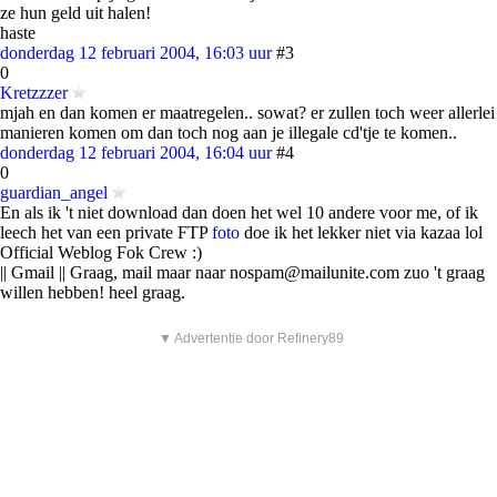
ze hun geld uit halen!
haste
donderdag 12 februari 2004, 16:03 uur
#3
0
Kretzzzer
mjah en dan komen er maatregelen.. sowat? er zullen toch weer allerlei
manieren komen om dan toch nog aan je illegale cd'tje te komen..
donderdag 12 februari 2004, 16:04 uur
#4
0
guardian_angel
En als ik 't niet download dan doen het wel 10 andere voor me, of ik
leech het van een private FTP
foto
doe ik het lekker niet via kazaa lol
Official Weblog Fok Crew :)
|| Gmail || Graag, mail maar naar nospam@mailunite.com zuo 't graag
willen hebben! heel graag.
▼ Advertentie door Refinery89