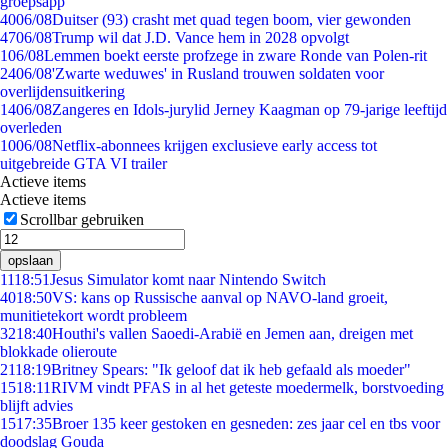
groepsapp
40
06/08
Duitser (93) crasht met quad tegen boom, vier gewonden
47
06/08
Trump wil dat J.D. Vance hem in 2028 opvolgt
1
06/08
Lemmen boekt eerste profzege in zware Ronde van Polen-rit
24
06/08
'Zwarte weduwes' in Rusland trouwen soldaten voor
overlijdensuitkering
14
06/08
Zangeres en Idols-jurylid Jerney Kaagman op 79-jarige leeftijd
overleden
10
06/08
Netflix-abonnees krijgen exclusieve early access tot
uitgebreide GTA VI trailer
Actieve items
Actieve items
Scrollbar gebruiken
opslaan
11
18:51
Jesus Simulator komt naar Nintendo Switch
40
18:50
VS: kans op Russische aanval op NAVO-land groeit,
munitietekort wordt probleem
32
18:40
Houthi's vallen Saoedi-Arabië en Jemen aan, dreigen met
blokkade olieroute
21
18:19
Britney Spears: "Ik geloof dat ik heb gefaald als moeder"
15
18:11
RIVM vindt PFAS in al het geteste moedermelk, borstvoeding
blijft advies
15
17:35
Broer 135 keer gestoken en gesneden: zes jaar cel en tbs voor
doodslag Gouda