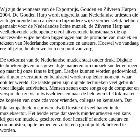
Wij zijn de winnaars van de Exportprijs, Gouden en Zilveren Harpen
2004. De Gouden Harp wordt uitgereikt aan Nederlandse artiesten die
zich gedurende hun carrière op bijzondere wijze verdienstelijk hebben
gemaakt voor de Nederlandse lichte muziek, de Zilveren Harp aan
veelbelovende scheppende en/of uitvoerende kunstenaars die op
succesvolle wijze hebben bijgedragen aan de promotie van muziek en
teksten van Nederlandse componisten en auteurs. Hoewel we vandaag
erg blij zijn, hebben we toch een punt van zorg.
De toekomst van de Nederlandse muziek staat onder druk. Digitale
technieken geven ons geweldige manieren om muziek sneller en meer
op maat bij onze fans te krijgen. Liedjes kunnen worden gedownload,
als ringtone verstuurd en beluisterd worden op ieder moment, waar
ook ter wereld. De laatste jaren zijn digitale technieken veel gebruikt
voor illegale activiteiten. Mensen zetten onze songs op de computer en
verspreiden ze via uitwisseldiensten naar de hele wereld. Ook maken
ze kopieën van onze cds voor vrienden, collegas en kennissen. Dat
lijkt sympathiek, maar wereldwijd kostte dit veel banen in de
muzieksector. Het leidde ertoe dat steeds minder artiesten een kans
krijgen om muziek, geschreven door henzelf of andere auteurs en
componisten, op te nemen en zo bij een groot publiek bekend te
worden.