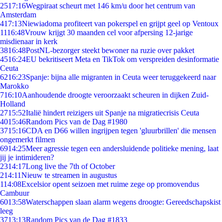
25
17:16
Wegpiraat scheurt met 146 km/u door het centrum van
Amsterdam
4
17:13
Niewiadoma profiteert van pokerspel en grijpt geel op Ventoux
11
16:48
Vrouw krijgt 30 maanden cel voor afpersing 12-jarige
misdienaar in kerk
38
16:48
PostNL-bezorger steekt bewoner na ruzie over pakket
45
16:24
EU bekritiseert Meta en TikTok om verspreiden desinformatie
Ceuta
62
16:23
Spanje: bijna alle migranten in Ceuta weer teruggekeerd naar
Marokko
7
16:10
Aanhoudende droogte veroorzaakt scheuren in dijken Zuid-
Holland
27
15:52
Italië hindert reizigers uit Spanje na migratiecrisis Ceuta
40
15:46
Random Pics van de Dag #1980
37
15:16
CDA en D66 willen ingrijpen tegen 'gluurbrillen' die mensen
ongemerkt filmen
69
14:25
Meer agressie tegen een andersluidende politieke mening, laat
jij je intimideren?
23
14:17
Long live the 7th of October
2
14:11
Nieuw te streamen in augustus
1
14:08
Excelsior opent seizoen met ruime zege op promovendus
Cambuur
60
13:58
Waterschappen slaan alarm wegens droogte: Gereedschapskist
leeg
37
13:13
Random Pics van de Dag #1833