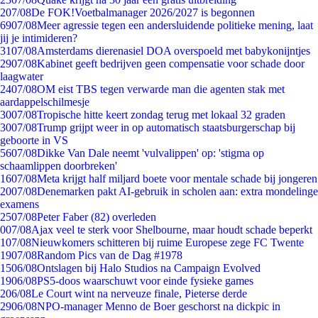
2
07/08
De FOK!Voetbalmanager 2026/2027 is begonnen
69
07/08
Meer agressie tegen een andersluidende politieke mening, laat
jij je intimideren?
31
07/08
Amsterdams dierenasiel DOA overspoeld met babykonijntjes
29
07/08
Kabinet geeft bedrijven geen compensatie voor schade door
laagwater
24
07/08
OM eist TBS tegen verwarde man die agenten stak met
aardappelschilmesje
30
07/08
Tropische hitte keert zondag terug met lokaal 32 graden
30
07/08
Trump grijpt weer in op automatisch staatsburgerschap bij
geboorte in VS
56
07/08
Dikke Van Dale neemt 'vulvalippen' op: 'stigma op
schaamlippen doorbreken'
16
07/08
Meta krijgt half miljard boete voor mentale schade bij jongeren
20
07/08
Denemarken pakt AI-gebruik in scholen aan: extra mondelinge
examens
25
07/08
Peter Faber (82) overleden
0
07/08
Ajax veel te sterk voor Shelbourne, maar houdt schade beperkt
1
07/08
Nieuwkomers schitteren bij ruime Europese zege FC Twente
19
07/08
Random Pics van de Dag #1978
15
06/08
Ontslagen bij Halo Studios na Campaign Evolved
19
06/08
PS5-doos waarschuwt voor einde fysieke games
2
06/08
Le Court wint na nerveuze finale, Pieterse derde
29
06/08
NPO-manager Menno de Boer geschorst na dickpic in