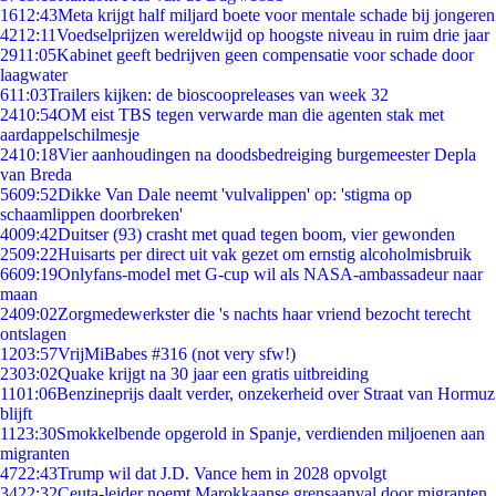
16
12:43
Meta krijgt half miljard boete voor mentale schade bij jongeren
42
12:11
Voedselprijzen wereldwijd op hoogste niveau in ruim drie jaar
29
11:05
Kabinet geeft bedrijven geen compensatie voor schade door
laagwater
6
11:03
Trailers kijken: de bioscoopreleases van week 32
24
10:54
OM eist TBS tegen verwarde man die agenten stak met
aardappelschilmesje
24
10:18
Vier aanhoudingen na doodsbedreiging burgemeester Depla
van Breda
56
09:52
Dikke Van Dale neemt 'vulvalippen' op: 'stigma op
schaamlippen doorbreken'
40
09:42
Duitser (93) crasht met quad tegen boom, vier gewonden
25
09:22
Huisarts per direct uit vak gezet om ernstig alcoholmisbruik
66
09:19
Onlyfans-model met G-cup wil als NASA-ambassadeur naar
maan
24
09:02
Zorgmedewerkster die 's nachts haar vriend bezocht terecht
ontslagen
12
03:57
VrijMiBabes #316 (not very sfw!)
23
03:02
Quake krijgt na 30 jaar een gratis uitbreiding
11
01:06
Benzineprijs daalt verder, onzekerheid over Straat van Hormuz
blijft
11
23:30
Smokkelbende opgerold in Spanje, verdienden miljoenen aan
migranten
47
22:43
Trump wil dat J.D. Vance hem in 2028 opvolgt
34
22:32
Ceuta-leider noemt Marokkaanse grensaanval door migranten