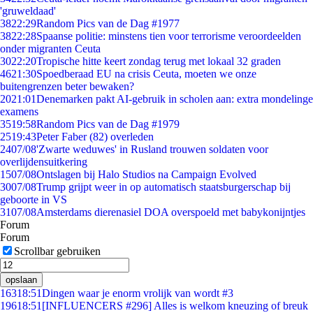
'gruweldaad'
38
22:29
Random Pics van de Dag #1977
38
22:28
Spaanse politie: minstens tien voor terrorisme veroordeelden
onder migranten Ceuta
30
22:20
Tropische hitte keert zondag terug met lokaal 32 graden
46
21:30
Spoedberaad EU na crisis Ceuta, moeten we onze
buitengrenzen beter bewaken?
20
21:01
Denemarken pakt AI-gebruik in scholen aan: extra mondelinge
examens
35
19:58
Random Pics van de Dag #1979
25
19:43
Peter Faber (82) overleden
24
07/08
'Zwarte weduwes' in Rusland trouwen soldaten voor
overlijdensuitkering
15
07/08
Ontslagen bij Halo Studios na Campaign Evolved
30
07/08
Trump grijpt weer in op automatisch staatsburgerschap bij
geboorte in VS
31
07/08
Amsterdams dierenasiel DOA overspoeld met babykonijntjes
Forum
Forum
Scrollbar gebruiken
opslaan
163
18:51
Dingen waar je enorm vrolijk van wordt #3
196
18:51
[INFLUENCERS #296] Alles is welkom kneuzing of breuk