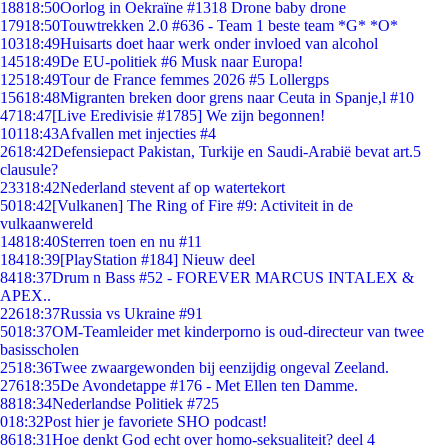
188
18:50
Oorlog in Oekraïne #1318 Drone baby drone
179
18:50
Touwtrekken 2.0 #636 - Team 1 beste team *G* *O*
103
18:49
Huisarts doet haar werk onder invloed van alcohol
145
18:49
De EU-politiek #6 Musk naar Europa!
125
18:49
Tour de France femmes 2026 #5 Lollergps
156
18:48
Migranten breken door grens naar Ceuta in Spanje,l #10
47
18:47
[Live Eredivisie #1785] We zijn begonnen!
101
18:43
Afvallen met injecties #4
26
18:42
Defensiepact Pakistan, Turkije en Saudi-Arabië bevat art.5
clausule?
233
18:42
Nederland stevent af op watertekort
50
18:42
[Vulkanen] The Ring of Fire #9: Activiteit in de
vulkaanwereld
148
18:40
Sterren toen en nu #11
184
18:39
[PlayStation #184] Nieuw deel
84
18:37
Drum n Bass #52 - FOREVER MARCUS INTALEX &
APEX..
226
18:37
Russia vs Ukraine #91
50
18:37
OM-Teamleider met kinderporno is oud-directeur van twee
basisscholen
25
18:36
Twee zwaargewonden bij eenzijdig ongeval Zeeland.
276
18:35
De Avondetappe #176 - Met Ellen ten Damme.
88
18:34
Nederlandse Politiek #725
0
18:32
Post hier je favoriete SHO podcast!
86
18:31
Hoe denkt God echt over homo-seksualiteit? deel 4