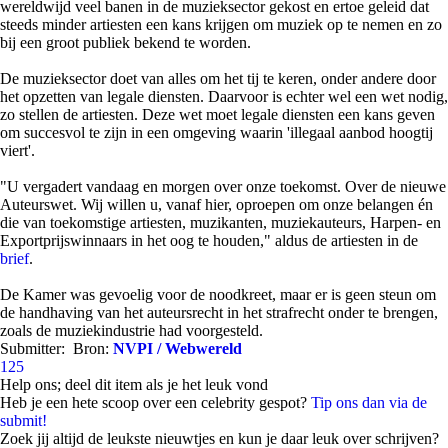
wereldwijd veel banen in de muzieksector gekost en ertoe geleid dat
steeds minder artiesten een kans krijgen om muziek op te nemen en zo
bij een groot publiek bekend te worden.
De muzieksector doet van alles om het tij te keren, onder andere door
het opzetten van legale diensten. Daarvoor is echter wel een wet nodig,
zo stellen de artiesten. Deze wet moet legale diensten een kans geven
om succesvol te zijn in een omgeving waarin 'illegaal aanbod hoogtij
viert'.
"U vergadert vandaag en morgen over onze toekomst. Over de nieuwe
Auteurswet. Wij willen u, vanaf hier, oproepen om onze belangen én
die van toekomstige artiesten, muzikanten, muziekauteurs, Harpen- en
Exportprijswinnaars in het oog te houden," aldus de artiesten in de
brief
.
De Kamer was gevoelig voor de noodkreet, maar er is geen steun om
de handhaving van het auteursrecht in het strafrecht onder te brengen,
zoals de muziekindustrie had voorgesteld.
Submitter:
Bron:
NVPI / Webwereld
125
Help ons; deel dit item als je het leuk vond
Heb je een hete scoop over een celebrity gespot?
Tip ons dan via de
submit!
Zoek jij altijd de leukste nieuwtjes en kun je daar leuk over schrijven?