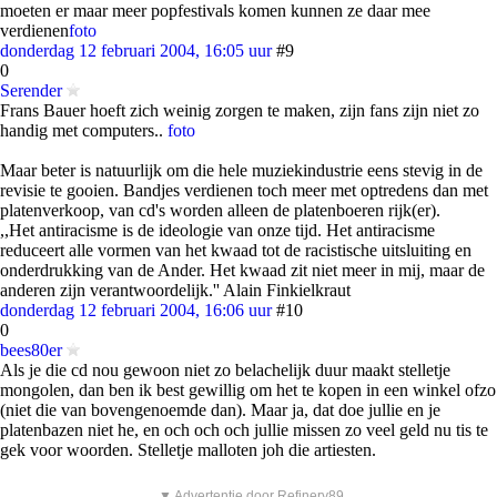
moeten er maar meer popfestivals komen kunnen ze daar mee
verdienen
foto
donderdag 12 februari 2004, 16:05 uur
#9
0
Serender
Frans Bauer hoeft zich weinig zorgen te maken, zijn fans zijn niet zo
handig met computers..
foto
Maar beter is natuurlijk om die hele muziekindustrie eens stevig in de
revisie te gooien. Bandjes verdienen toch meer met optredens dan met
platenverkoop, van cd's worden alleen de platenboeren rijk(er).
,,Het antiracisme is de ideologie van onze tijd. Het antiracisme
reduceert alle vormen van het kwaad tot de racistische uitsluiting en
onderdrukking van de Ander. Het kwaad zit niet meer in mij, maar de
anderen zijn verantwoordelijk.'' Alain Finkielkraut
donderdag 12 februari 2004, 16:06 uur
#10
0
bees80er
Als je die cd nou gewoon niet zo belachelijk duur maakt stelletje
mongolen, dan ben ik best gewillig om het te kopen in een winkel ofzo
(niet die van bovengenoemde dan). Maar ja, dat doe jullie en je
platenbazen niet he, en och och och jullie missen zo veel geld nu tis te
gek voor woorden. Stelletje malloten joh die artiesten.
▼ Advertentie door Refinery89