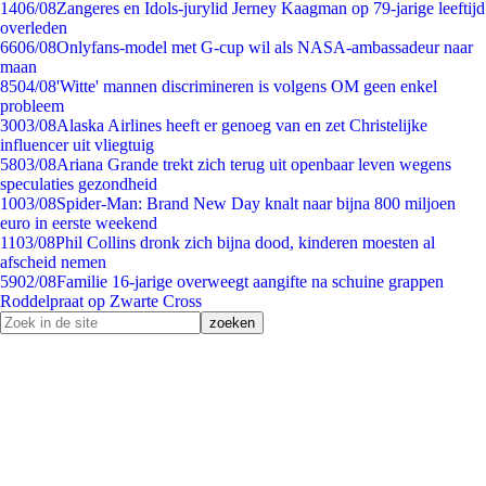
14
06/08
Zangeres en Idols-jurylid Jerney Kaagman op 79-jarige leeftijd
overleden
66
06/08
Onlyfans-model met G-cup wil als NASA-ambassadeur naar
maan
85
04/08
'Witte' mannen discrimineren is volgens OM geen enkel
probleem
30
03/08
Alaska Airlines heeft er genoeg van en zet Christelijke
influencer uit vliegtuig
58
03/08
Ariana Grande trekt zich terug uit openbaar leven wegens
speculaties gezondheid
10
03/08
Spider-Man: Brand New Day knalt naar bijna 800 miljoen
euro in eerste weekend
11
03/08
Phil Collins dronk zich bijna dood, kinderen moesten al
afscheid nemen
59
02/08
Familie 16-jarige overweegt aangifte na schuine grappen
Roddelpraat op Zwarte Cross