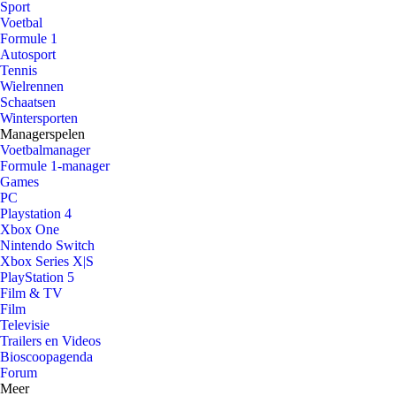
Sport
Voetbal
Formule 1
Autosport
Tennis
Wielrennen
Schaatsen
Wintersporten
Managerspelen
Voetbalmanager
Formule 1-manager
Games
PC
Playstation 4
Xbox One
Nintendo Switch
Xbox Series X|S
PlayStation 5
Film & TV
Film
Televisie
Trailers en Videos
Bioscoopagenda
Forum
Meer