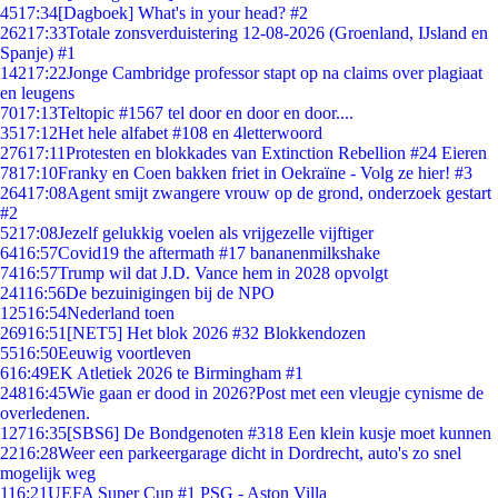
45
17:34
[Dagboek] What's in your head? #2
262
17:33
Totale zonsverduistering 12-08-2026 (Groenland, IJsland en
Spanje) #1
142
17:22
Jonge Cambridge professor stapt op na claims over plagiaat
en leugens
70
17:13
Teltopic #1567 tel door en door en door....
35
17:12
Het hele alfabet #108 en 4letterwoord
276
17:11
Protesten en blokkades van Extinction Rebellion #24 Eieren
78
17:10
Franky en Coen bakken friet in Oekraïne - Volg ze hier! #3
264
17:08
Agent smijt zwangere vrouw op de grond, onderzoek gestart
#2
52
17:08
Jezelf gelukkig voelen als vrijgezelle vijftiger
64
16:57
Covid19 the aftermath #17 bananenmilkshake
74
16:57
Trump wil dat J.D. Vance hem in 2028 opvolgt
241
16:56
De bezuinigingen bij de NPO
125
16:54
Nederland toen
269
16:51
[NET5] Het blok 2026 #32 Blokkendozen
55
16:50
Eeuwig voortleven
6
16:49
EK Atletiek 2026 te Birmingham #1
248
16:45
Wie gaan er dood in 2026?Post met een vleugje cynisme de
overledenen.
127
16:35
[SBS6] De Bondgenoten #318 Een klein kusje moet kunnen
22
16:28
Weer een parkeergarage dicht in Dordrecht, auto's zo snel
mogelijk weg
1
16:21
UEFA Super Cup #1 PSG - Aston Villa