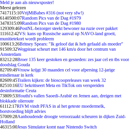
Meld je aan als nieuwsposter!
Meest gelezen
74171
15:10
VrijMiBabes #316 (not very sfw!)
61405
00:07
Random Pics van de Dag #1979
34783
15:09
Random Pics van de Dag #1980
1293
09:46
PostNL-bezorger steekt bewoner na ruzie over pakket
1116
12:42
VS: kans op Russische aanval op NAVO-land groeit,
munitietekort wordt probleem
1006
13:26
Britney Spears: "Ik geloof dat ik heb gefaald als moeder"
915
09:32
Wegpiraat scheurt met 146 km/u door het centrum van
Amsterdam
832
12:28
Broer 135 keer gestoken en gesneden: zes jaar cel en tbs voor
doodslag Gouda
827
09:49
Vrouw krijgt 30 maanden cel voor afpersing 12-jarige
misdienaar in kerk
826
09:45
Trailers kijken: de bioscoopreleases van week 32
825
10:16
EU bekritiseert Meta en TikTok om verspreiden
desinformatie Ceuta
738
09:53
Houthi's vallen Saoedi-Arabië en Jemen aan, dreigen met
blokkade olieroute
611
12:17
RIVM vindt PFAS in al het geteste moedermelk,
borstvoeding blijft advies
570
09:28
Aanhoudende droogte veroorzaakt scheuren in dijken Zuid-
Holland
463
15:00
Jesus Simulator komt naar Nintendo Switch