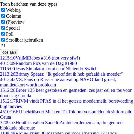
Toon berichten van deze types
Weblog
Column
(P)review
Special
Poll
Scrollbar gebruiken
opslaan
12
15:10
VrijMiBabes #316 (not very sfw!)
40
15:09
Random Pics van de Dag #1980
11
15:00
Jesus Simulator komt naar Nintendo Switch
21
13:26
Britney Spears: "Ik geloof dat ik heb gefaald als moeder"
40
12:42
VS: kans op Russische aanval op NAVO-land groeit,
munitietekort wordt probleem
15
12:28
Broer 135 keer gestoken en gesneden: zes jaar cel en tbs voor
doodslag Gouda
15
12:17
RIVM vindt PFAS in al het geteste moedermelk, borstvoeding
blijft advies
45
10:16
EU bekritiseert Meta en TikTok om verspreiden desinformatie
Ceuta
32
09:53
Houthi's vallen Saoedi-Arabië en Jemen aan, dreigen met
blokkade olieroute
11
09:49
Vrouw krijgt 30 maanden cel voor afpersing 12-jarige