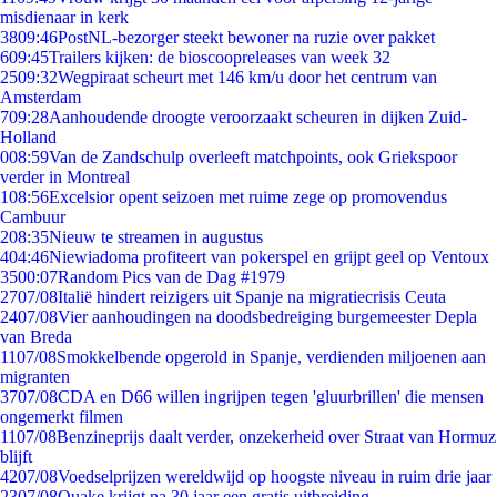
misdienaar in kerk
38
09:46
PostNL-bezorger steekt bewoner na ruzie over pakket
6
09:45
Trailers kijken: de bioscoopreleases van week 32
25
09:32
Wegpiraat scheurt met 146 km/u door het centrum van
Amsterdam
7
09:28
Aanhoudende droogte veroorzaakt scheuren in dijken Zuid-
Holland
0
08:59
Van de Zandschulp overleeft matchpoints, ook Griekspoor
verder in Montreal
1
08:56
Excelsior opent seizoen met ruime zege op promovendus
Cambuur
2
08:35
Nieuw te streamen in augustus
4
04:46
Niewiadoma profiteert van pokerspel en grijpt geel op Ventoux
35
00:07
Random Pics van de Dag #1979
27
07/08
Italië hindert reizigers uit Spanje na migratiecrisis Ceuta
24
07/08
Vier aanhoudingen na doodsbedreiging burgemeester Depla
van Breda
11
07/08
Smokkelbende opgerold in Spanje, verdienden miljoenen aan
migranten
37
07/08
CDA en D66 willen ingrijpen tegen 'gluurbrillen' die mensen
ongemerkt filmen
11
07/08
Benzineprijs daalt verder, onzekerheid over Straat van Hormuz
blijft
42
07/08
Voedselprijzen wereldwijd op hoogste niveau in ruim drie jaar
23
07/08
Quake krijgt na 30 jaar een gratis uitbreiding