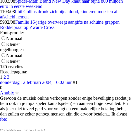
10
03/08
Spider-Man: Brand New Day knalt naar bijna 800 miljoen
euro in eerste weekend
11
03/08
Phil Collins dronk zich bijna dood, kinderen moesten al
afscheid nemen
59
02/08
Familie 16-jarige overweegt aangifte na schuine grappen
Roddelpraat op Zwarte Cross
Font-grootte:
Normaal
Kleiner
regelhoogte :
Normaal
Kleiner
125 reacties
Reactiepagina:
1
2
3
donderdag 12 februari 2004, 16:02 uur
#1
0
Anubix
Gewoon de muziek online verkopen zonder enige beveiliging (zodat je
hem ook in je mp3 speler kan afspelen) en aan een hoge kwaliteit. En
als je er niet teveel geld voor vraagt en een makkelijke betaling hebt,
dan zullen er zeker genoeg mensen zijn die ervoor betalen... Ik alvast
foto
[ Dit bericht is gewijzigd door Anubix ]