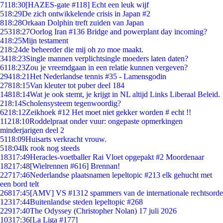
71
18:30
[HAZES-gate #118] Echt een leuk wijf
5
18:29
De zich ontwikkelende crisis in Japan #2
8
18:28
Orkaan Dolphin treft zuiden van Japan
253
18:27
Oorlog Iran #136 Bridge and powerplant day incoming?
4
18:25
Mijn testament
2
18:24
de beheerder die mij oh zo moe maakt.
34
18:23
Single mannen verplichtsingle moeders laten daten?
61
18:23
Zou je vreemdgaan in een relatie kunnen vergeven?
294
18:21
Het Nederlandse tennis #35 - Lamensgodin
278
18:15
Van kleuter tot puber deel 184
148
18:14
Wat je ook stemt, je krijgt in NL altijd Links Liberaal Beleid.
2
18:14
Scholensysteem tegenwoordig?
62
18:12
Zeikhoek #12 Het moet niet gekker worden # echt !!
112
18:10
Roddelpraat onder vuur: ongepaste opmerkingen
minderjarigen deel 2
51
18:09
Huisarts verkracht vrouw.
5
18:04
Ik rook nog steeds
183
17:49
Heracles-voetballer Rai Vloet opgepakt #2 Moordenaar
182
17:48
[Wielrennen #616] Brennan!
227
17:46
Nederlandse plaatsnamen lepeltopic #213 elk gehucht met
een bord telt
268
17:45
[AMV] VS #1312 spammers van de internationale rechtsorde
123
17:44
Buitenlandse steden lepeltopic #268
229
17:40
The Odyssey (Christopher Nolan) 17 juli 2026
103
17:36
[La Liga #177]