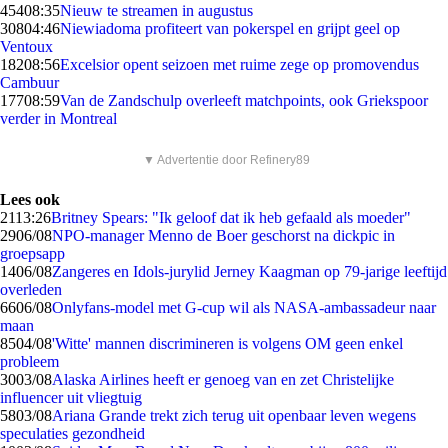
454
08:35
Nieuw te streamen in augustus
308
04:46
Niewiadoma profiteert van pokerspel en grijpt geel op
Ventoux
182
08:56
Excelsior opent seizoen met ruime zege op promovendus
Cambuur
177
08:59
Van de Zandschulp overleeft matchpoints, ook Griekspoor
verder in Montreal
▼ Advertentie door Refinery89
Lees ook
21
13:26
Britney Spears: "Ik geloof dat ik heb gefaald als moeder"
29
06/08
NPO-manager Menno de Boer geschorst na dickpic in
groepsapp
14
06/08
Zangeres en Idols-jurylid Jerney Kaagman op 79-jarige leeftijd
overleden
66
06/08
Onlyfans-model met G-cup wil als NASA-ambassadeur naar
maan
85
04/08
'Witte' mannen discrimineren is volgens OM geen enkel
probleem
30
03/08
Alaska Airlines heeft er genoeg van en zet Christelijke
influencer uit vliegtuig
58
03/08
Ariana Grande trekt zich terug uit openbaar leven wegens
speculaties gezondheid