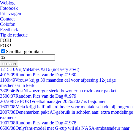
Weblog
Fotoboek
Prijsvragen
Contact
Colofon
Feedback
Tip de redactie
FOK!
FOK!
Scrollbar gebruiken
opslaan
12
15:10
VrijMiBabes #316 (not very sfw!)
40
15:09
Random Pics van de Dag #1980
11
09:49
Vrouw krijgt 30 maanden cel voor afpersing 12-jarige
misdienaar in kerk
38
09:46
PostNL-bezorger steekt bewoner na ruzie over pakket
35
00:07
Random Pics van de Dag #1979
2
07/08
De FOK!Voetbalmanager 2026/2027 is begonnen
16
07/08
Meta krijgt half miljard boete voor mentale schade bij jongeren
20
07/08
Denemarken pakt AI-gebruik in scholen aan: extra mondelinge
examens
19
07/08
Random Pics van de Dag #1978
66
06/08
Onlyfans-model met G-cup wil als NASA-ambassadeur naar