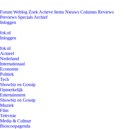
Forum
Weblog
Zoek
Actieve Items
Nieuws
Columns
Reviews
Previews
Specials
Archief
Inloggen
fok.nl
Inloggen
fok.nl
Actueel
Nederland
Internationaal
Economie
Politiek
Tech
Showbiz en Gossip
Opmerkelijk
Entertainment
Showbiz en Gossip
Muziek
Film
Televisie
Media & Cultuur
Bioscoopagenda