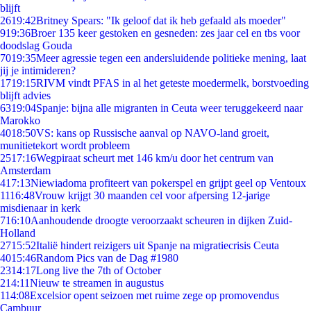
blijft
26
19:42
Britney Spears: "Ik geloof dat ik heb gefaald als moeder"
9
19:36
Broer 135 keer gestoken en gesneden: zes jaar cel en tbs voor
doodslag Gouda
70
19:35
Meer agressie tegen een andersluidende politieke mening, laat
jij je intimideren?
17
19:15
RIVM vindt PFAS in al het geteste moedermelk, borstvoeding
blijft advies
63
19:04
Spanje: bijna alle migranten in Ceuta weer teruggekeerd naar
Marokko
40
18:50
VS: kans op Russische aanval op NAVO-land groeit,
munitietekort wordt probleem
25
17:16
Wegpiraat scheurt met 146 km/u door het centrum van
Amsterdam
4
17:13
Niewiadoma profiteert van pokerspel en grijpt geel op Ventoux
11
16:48
Vrouw krijgt 30 maanden cel voor afpersing 12-jarige
misdienaar in kerk
7
16:10
Aanhoudende droogte veroorzaakt scheuren in dijken Zuid-
Holland
27
15:52
Italië hindert reizigers uit Spanje na migratiecrisis Ceuta
40
15:46
Random Pics van de Dag #1980
23
14:17
Long live the 7th of October
2
14:11
Nieuw te streamen in augustus
1
14:08
Excelsior opent seizoen met ruime zege op promovendus
Cambuur