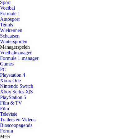
Sport
Voetbal
Formule 1
Autosport
Tennis
Wielrennen
Schaatsen
Wintersporten
Managerspelen
Voetbalmanager
Formule 1-manager
Games
PC
Playstation 4
Xbox One
Nintendo Switch
Xbox Series X|S
PlayStation 5
Film & TV
Film
Televisie
Trailers en Videos
Bioscoopagenda
Forum
Meer