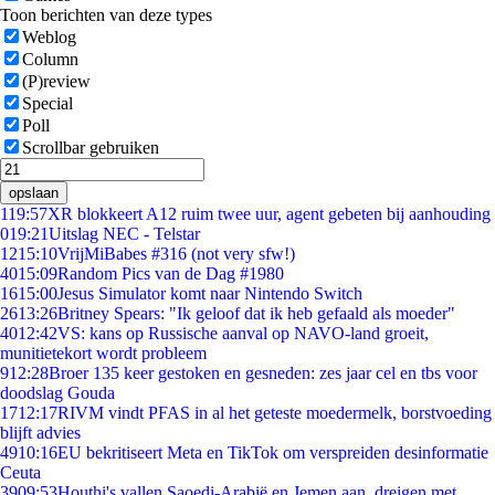
Toon berichten van deze types
Weblog
Column
(P)review
Special
Poll
Scrollbar gebruiken
opslaan
1
19:57
XR blokkeert A12 ruim twee uur, agent gebeten bij aanhouding
0
19:21
Uitslag NEC - Telstar
12
15:10
VrijMiBabes #316 (not very sfw!)
40
15:09
Random Pics van de Dag #1980
16
15:00
Jesus Simulator komt naar Nintendo Switch
26
13:26
Britney Spears: "Ik geloof dat ik heb gefaald als moeder"
40
12:42
VS: kans op Russische aanval op NAVO-land groeit,
munitietekort wordt probleem
9
12:28
Broer 135 keer gestoken en gesneden: zes jaar cel en tbs voor
doodslag Gouda
17
12:17
RIVM vindt PFAS in al het geteste moedermelk, borstvoeding
blijft advies
49
10:16
EU bekritiseert Meta en TikTok om verspreiden desinformatie
Ceuta
39
09:53
Houthi's vallen Saoedi-Arabië en Jemen aan, dreigen met