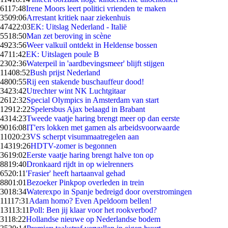
61
17:48
Irene Moors leert politici vrienden te maken
35
09:06
Arrestant kritiek naar ziekenhuis
474
22:03
EK: Uitslag Nederland - Italië
55
18:50
Man zet beroving in scène
49
23:56
Weer valkuil ontdekt in Heldense bossen
47
11:42
EK: Uitslagen poule B
23
02:36
Waterpeil in 'aardbevingsmeer' blijft stijgen
114
08:52
Bush prijst Nederland
48
00:55
Rij een stakende buschauffeur dood!
34
23:42
Utrechter wint NK Luchtgitaar
26
12:32
Special Olympics in Amsterdam van start
129
12:22
Spelersbus Ajax belaagd in Brabant
43
14:23
Tweede vaatje haring brengt meer op dan eerste
90
16:08
IT'ers lokken met gamen als arbeidsvoorwaarde
110
20:23
VS scherpt visummaatregelen aan
143
19:26
HDTV-zomer is begonnen
36
19:02
Eerste vaatje haring brengt halve ton op
88
19:40
Dronkaard rijdt in op wielrenners
65
20:11
'Frasier' heeft hartaanval gehad
88
01:01
Bezoeker Pinkpop overleden in trein
30
18:34
Waterexpo in Spanje bedreigd door overstromingen
111
17:31
Adam homo? Even Apeldoorn bellen!
131
13:11
Poll: Ben jij klaar voor het rookverbod?
31
18:22
Hollandse nieuwe op Nederlandse bodem