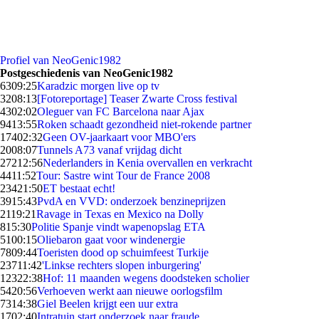
Profiel van NeoGenic1982
Postgeschiedenis van NeoGenic1982
63
09:25
Karadzic morgen live op tv
32
08:13
[Fotoreportage] Teaser Zwarte Cross festival
43
02:02
Oleguer van FC Barcelona naar Ajax
94
13:55
Roken schaadt gezondheid niet-rokende partner
174
02:32
Geen OV-jaarkaart voor MBO'ers
20
08:07
Tunnels A73 vanaf vrijdag dicht
272
12:56
Nederlanders in Kenia overvallen en verkracht
44
11:52
Tour: Sastre wint Tour de France 2008
234
21:50
ET bestaat echt!
39
15:43
PvdA en VVD: onderzoek benzineprijzen
21
19:21
Ravage in Texas en Mexico na Dolly
8
15:30
Politie Spanje vindt wapenopslag ETA
51
00:15
Oliebaron gaat voor windenergie
78
09:44
Toeristen dood op schuimfeest Turkije
237
11:42
'Linkse rechters slopen inburgering'
123
22:38
Hof: 11 maanden wegens doodsteken scholier
54
20:56
Verhoeven werkt aan nieuwe oorlogsfilm
73
14:38
Giel Beelen krijgt een uur extra
17
02:40
Intratuin start onderzoek naar fraude