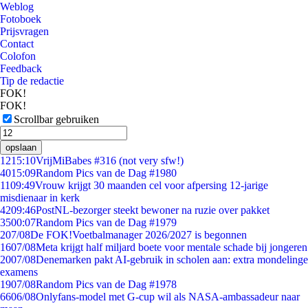
Weblog
Fotoboek
Prijsvragen
Contact
Colofon
Feedback
Tip de redactie
FOK!
FOK!
Scrollbar gebruiken
opslaan
12
15:10
VrijMiBabes #316 (not very sfw!)
40
15:09
Random Pics van de Dag #1980
11
09:49
Vrouw krijgt 30 maanden cel voor afpersing 12-jarige
misdienaar in kerk
42
09:46
PostNL-bezorger steekt bewoner na ruzie over pakket
35
00:07
Random Pics van de Dag #1979
2
07/08
De FOK!Voetbalmanager 2026/2027 is begonnen
16
07/08
Meta krijgt half miljard boete voor mentale schade bij jongeren
20
07/08
Denemarken pakt AI-gebruik in scholen aan: extra mondelinge
examens
19
07/08
Random Pics van de Dag #1978
66
06/08
Onlyfans-model met G-cup wil als NASA-ambassadeur naar