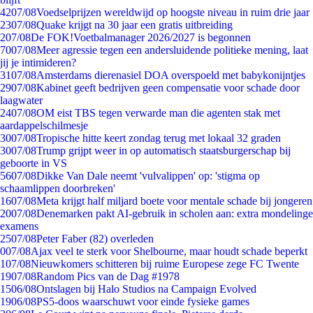
42
07/08
Voedselprijzen wereldwijd op hoogste niveau in ruim drie jaar
23
07/08
Quake krijgt na 30 jaar een gratis uitbreiding
2
07/08
De FOK!Voetbalmanager 2026/2027 is begonnen
70
07/08
Meer agressie tegen een andersluidende politieke mening, laat
jij je intimideren?
31
07/08
Amsterdams dierenasiel DOA overspoeld met babykonijntjes
29
07/08
Kabinet geeft bedrijven geen compensatie voor schade door
laagwater
24
07/08
OM eist TBS tegen verwarde man die agenten stak met
aardappelschilmesje
30
07/08
Tropische hitte keert zondag terug met lokaal 32 graden
30
07/08
Trump grijpt weer in op automatisch staatsburgerschap bij
geboorte in VS
56
07/08
Dikke Van Dale neemt 'vulvalippen' op: 'stigma op
schaamlippen doorbreken'
16
07/08
Meta krijgt half miljard boete voor mentale schade bij jongeren
20
07/08
Denemarken pakt AI-gebruik in scholen aan: extra mondelinge
examens
25
07/08
Peter Faber (82) overleden
0
07/08
Ajax veel te sterk voor Shelbourne, maar houdt schade beperkt
1
07/08
Nieuwkomers schitteren bij ruime Europese zege FC Twente
19
07/08
Random Pics van de Dag #1978
15
06/08
Ontslagen bij Halo Studios na Campaign Evolved
19
06/08
PS5-doos waarschuwt voor einde fysieke games