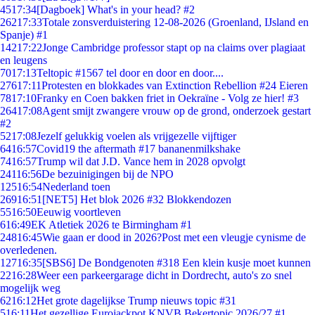
45
17:34
[Dagboek] What's in your head? #2
262
17:33
Totale zonsverduistering 12-08-2026 (Groenland, IJsland en
Spanje) #1
142
17:22
Jonge Cambridge professor stapt op na claims over plagiaat
en leugens
70
17:13
Teltopic #1567 tel door en door en door....
276
17:11
Protesten en blokkades van Extinction Rebellion #24 Eieren
78
17:10
Franky en Coen bakken friet in Oekraïne - Volg ze hier! #3
264
17:08
Agent smijt zwangere vrouw op de grond, onderzoek gestart
#2
52
17:08
Jezelf gelukkig voelen als vrijgezelle vijftiger
64
16:57
Covid19 the aftermath #17 bananenmilkshake
74
16:57
Trump wil dat J.D. Vance hem in 2028 opvolgt
241
16:56
De bezuinigingen bij de NPO
125
16:54
Nederland toen
269
16:51
[NET5] Het blok 2026 #32 Blokkendozen
55
16:50
Eeuwig voortleven
6
16:49
EK Atletiek 2026 te Birmingham #1
248
16:45
Wie gaan er dood in 2026?Post met een vleugje cynisme de
overledenen.
127
16:35
[SBS6] De Bondgenoten #318 Een klein kusje moet kunnen
22
16:28
Weer een parkeergarage dicht in Dordrecht, auto's zo snel
mogelijk weg
62
16:12
Het grote dagelijkse Trump nieuws topic #31
5
16:11
Het gezellige Eurojackpot KNVB Bekertopic 2026/27 #1