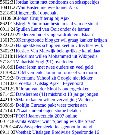
56
02:31
Jordan komt met condooms en seksspeeltjes
104
11:27
Van Basten nieuwe trainer Ajax
22
18:03
Lingeriedief opgepakt
111
09:06
Johan Cruijff terug bij Ajax
86
21:13
Birgit Schuurman beste in taal van de straat
60
11:24
Spullen Land van Ooit onder de hamer
382
12:02
'Iedereen moet vingerafdrukken afstaan'
130
17:30
Kerngezonde blogger wil graag kanker krijgen
82
23:27
Hangkakkers schoppen keet in Utrechtse wijk
34
02:31
Kesler: Van Marwijk belangrijkste kandidaat
312
18:11
Moslims willen Mohammed uit Wikipedia
57
18:11
Maharishi Yogi (91) overleden
49
16:01
Beter leren met twee ouders en veel geld
217
08:41
OM verdenkt Joran nu formeel van moord
37
19:24
Overname Yahoo! zit Google niet lekker
123
10:01
Voetbal: Uitslag Ajax - Feyenoord
243
12:26
'Joran van der Sloot is ondergedoken'
97
14:53
Danslerares (41) misbruikt 13-jarige jongen
442
19:36
Marokkanen willen vervolging Wilders
90
08:04
Dolfijn Curacao pakt weer toerist aan
425
14:17
'Laat student eigen studie betalen'
20
20:47
FOK! Jaaroverzicht 2007 online
60
14:36
Anita Witzier wint 'Sjoeling wiz the Stars'
123
01:44
WoW-speler steekt klasgenoot in brand
89
11:03
Voetbal: Uitslagen Eredivisie Speelronde 16