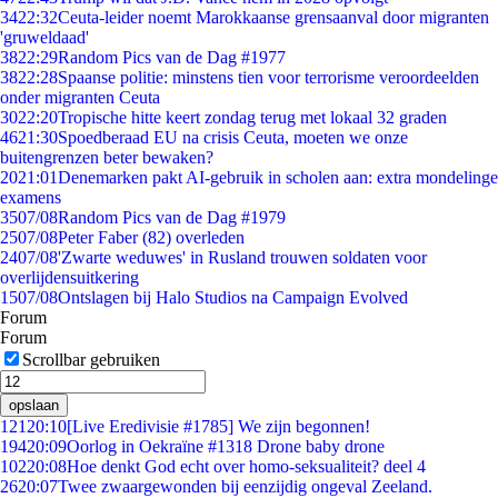
34
22:32
Ceuta-leider noemt Marokkaanse grensaanval door migranten
'gruweldaad'
38
22:29
Random Pics van de Dag #1977
38
22:28
Spaanse politie: minstens tien voor terrorisme veroordeelden
onder migranten Ceuta
30
22:20
Tropische hitte keert zondag terug met lokaal 32 graden
46
21:30
Spoedberaad EU na crisis Ceuta, moeten we onze
buitengrenzen beter bewaken?
20
21:01
Denemarken pakt AI-gebruik in scholen aan: extra mondelinge
examens
35
07/08
Random Pics van de Dag #1979
25
07/08
Peter Faber (82) overleden
24
07/08
'Zwarte weduwes' in Rusland trouwen soldaten voor
overlijdensuitkering
15
07/08
Ontslagen bij Halo Studios na Campaign Evolved
Forum
Forum
Scrollbar gebruiken
opslaan
121
20:10
[Live Eredivisie #1785] We zijn begonnen!
194
20:09
Oorlog in Oekraïne #1318 Drone baby drone
102
20:08
Hoe denkt God echt over homo-seksualiteit? deel 4
26
20:07
Twee zwaargewonden bij eenzijdig ongeval Zeeland.