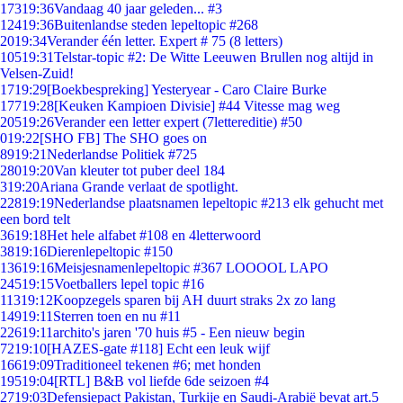
173
19:36
Vandaag 40 jaar geleden... #3
124
19:36
Buitenlandse steden lepeltopic #268
20
19:34
Verander één letter. Expert # 75 (8 letters)
105
19:31
Telstar-topic #2: De Witte Leeuwen Brullen nog altijd in
Velsen-Zuid!
17
19:29
[Boekbespreking] Yesteryear - Caro Claire Burke
177
19:28
[Keuken Kampioen Divisie] #44 Vitesse mag weg
205
19:26
Verander een letter expert (7lettereditie) #50
0
19:22
[SHO FB] The SHO goes on
89
19:21
Nederlandse Politiek #725
280
19:20
Van kleuter tot puber deel 184
3
19:20
Ariana Grande verlaat de spotlight.
228
19:19
Nederlandse plaatsnamen lepeltopic #213 elk gehucht met
een bord telt
36
19:18
Het hele alfabet #108 en 4letterwoord
38
19:16
Dierenlepeltopic #150
136
19:16
Meisjesnamenlepeltopic #367 LOOOOL LAPO
245
19:15
Voetballers lepel topic #16
113
19:12
Koopzegels sparen bij AH duurt straks 2x zo lang
149
19:11
Sterren toen en nu #11
226
19:11
archito's jaren '70 huis #5 - Een nieuw begin
72
19:10
[HAZES-gate #118] Echt een leuk wijf
166
19:09
Traditioneel tekenen #6; met honden
195
19:04
[RTL] B&B vol liefde 6de seizoen #4
27
19:03
Defensiepact Pakistan, Turkije en Saudi-Arabië bevat art.5