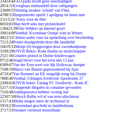
334
14:44
'Al-Qaida doodt geen onschuldigen'
28
14:11
Kroegbaas mishandeld door cafégangers
236
09:55
Sluiting moskee 'schuld' van Fitna
47
08:51
Burgemeester speelt 1 aprilgrap tot laatst mee
211
13:24
'Sorry voor de film'
60
10:01
Man heeft seks met picknicktafel
1284
23:39
Film Wilders op internet gezet
109
14:09
Voetbal: Kwetsbaar Oranje wint in Wenen
48
22:51
Clinton onder vuur na opmerking over beschieting
72
13:24
Peuter doodgedrukt door dik familielid
166
19:33
Meisje (6) leeggezogen door zwembadpomp
31
09:29
KNVB Beker: Roda finalist na strafschoppen
25
21:56
Geladen pistool in Duitse kinderwagen
97
12:46
Jeugd blowt voor het eerst met 13 jaar
63
09:07
Van der Eem weet wie lijk Holloway dumpte
71
08:10
Marco van Basten gepresenteerd bij Ajax
47
10:47
Van Bommel na EK mogelijk terug bij Oranje
78
00:46
Voetbal: Uitslagen Eredivisie Speelronde 27
22
09:02
KNVB beker: Uitslag FC Dordrecht - Roda JC
52
17:11
Kloppende illegalen in container gevonden
73
16:48
Antidepressiva hebben 'weinig nut'
225
07:50
Hirsch Ballin wil af van term allochtoon
15
17:43
Media mogen meer de rechtszaal in
59
19:23
Roosendaal geschokt na familiedrama
37
17:53
Streaker verstoort tennisfinale