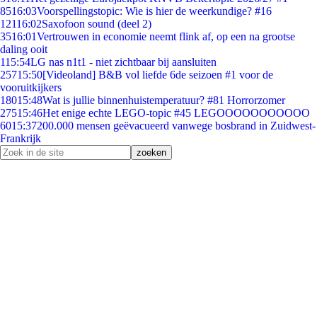
85
16:03
Voorspellingstopic: Wie is hier de weerkundige? #16
121
16:02
Saxofoon sound (deel 2)
35
16:01
Vertrouwen in economie neemt flink af, op een na grootse
daling ooit
1
15:54
LG nas n1t1 - niet zichtbaar bij aansluiten
257
15:50
[Videoland] B&B vol liefde 6de seizoen #1 voor de
vooruitkijkers
180
15:48
Wat is jullie binnenhuistemperatuur? #81 Horrorzomer
275
15:46
Het enige echte LEGO-topic #45 LEGOOOOOOOOOOO
60
15:37
200.000 mensen geëvacueerd vanwege bosbrand in Zuidwest-
Frankrijk