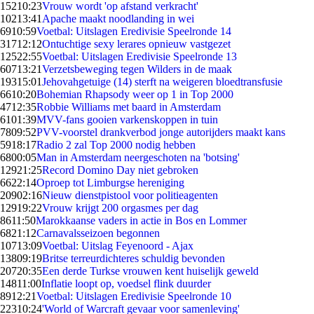
152
10:23
Vrouw wordt 'op afstand verkracht'
102
13:41
Apache maakt noodlanding in wei
69
10:59
Voetbal: Uitslagen Eredivisie Speelronde 14
317
12:12
Ontuchtige sexy lerares opnieuw vastgezet
125
22:55
Voetbal: Uitslagen Eredivisie Speelronde 13
607
13:21
Verzetsbeweging tegen Wilders in de maak
193
15:01
Jehovahgetuige (14) sterft na weigeren bloedtransfusie
66
10:20
Bohemian Rhapsody weer op 1 in Top 2000
47
12:35
Robbie Williams met baard in Amsterdam
61
01:39
MVV-fans gooien varkenskoppen in tuin
78
09:52
PVV-voorstel drankverbod jonge autorijders maakt kans
59
18:17
Radio 2 zal Top 2000 nodig hebben
68
00:05
Man in Amsterdam neergeschoten na 'botsing'
129
21:25
Record Domino Day niet gebroken
66
22:14
Oproep tot Limburgse hereniging
209
02:16
Nieuw dienstpistool voor politieagenten
129
19:22
Vrouw krijgt 200 orgasmes per dag
86
11:50
Marokkaanse vaders in actie in Bos en Lommer
68
21:12
Carnavalsseizoen begonnen
107
13:09
Voetbal: Uitslag Feyenoord - Ajax
138
09:19
Britse terreurdichteres schuldig bevonden
207
20:35
Een derde Turkse vrouwen kent huiselijk geweld
148
11:00
Inflatie loopt op, voedsel flink duurder
89
12:21
Voetbal: Uitslagen Eredivisie Speelronde 10
223
10:24
'World of Warcraft gevaar voor samenleving'