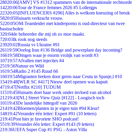
280
20:06
[AMV] VS #1312 spammers van de internationale rechtsorde
142
20:06
Tour de France femmes 2026 #5 Lollergps
223
20:05
[INFLUENCERS #296] Alles is welkom kneuzing of breuk
58
20:05
Huisarts verkracht vrouw.
52
20:05
OM-Teamleider met kinderporno is oud-directeur van twee
basisscholen
3
20:04
de beheerder die mij oh zo moe maakt.
7
20:03
Ik rook nog steeds
239
20:02
Russia vs Ukraine #91
261
19:59
Oorlog Iran #136 Bridge and powerplant day incoming?
166
19:58
Dingen waar je enorm vrolijk van wordt #3
107
19:57
Afvallen met injecties #4
25
19:56
Natuur en Wild
16
19:54
Radio 2 #145 Ruud 66
160
19:54
Migranten breken door grens naar Ceuta in Spanje,l #10
154
19:48
[WLR SC #417] Nieuw deel openen was kaputt
47
19:47
[Netflix #210] TUDUM
115
19:45
Huisarts doet haar werk onder invloed van alcohol
212
19:43
[NL] Street View Quiz [#122] - Loogisch toch
101
19:43
De landelijke hittegolf van 2026
214
19:42
Bloemen/planten in je eigen tuin #94 Kleur!
148
19:42
Verander één letter: Expert #91 (10 letters)
2
19:41
Post hier je favoriete SHO podcast!
55
19:39
Verander één letter: Expert #143 (9 letters)
2
19:36
UEFA Super Cup #1 PSG - Aston Villa