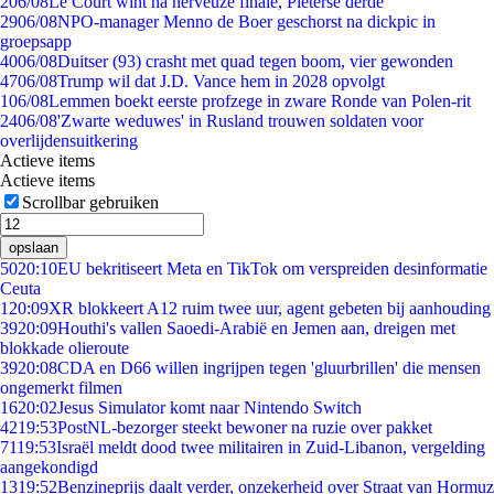
2
06/08
Le Court wint na nerveuze finale, Pieterse derde
29
06/08
NPO-manager Menno de Boer geschorst na dickpic in
groepsapp
40
06/08
Duitser (93) crasht met quad tegen boom, vier gewonden
47
06/08
Trump wil dat J.D. Vance hem in 2028 opvolgt
1
06/08
Lemmen boekt eerste profzege in zware Ronde van Polen-rit
24
06/08
'Zwarte weduwes' in Rusland trouwen soldaten voor
overlijdensuitkering
Actieve items
Actieve items
Scrollbar gebruiken
opslaan
50
20:10
EU bekritiseert Meta en TikTok om verspreiden desinformatie
Ceuta
1
20:09
XR blokkeert A12 ruim twee uur, agent gebeten bij aanhouding
39
20:09
Houthi's vallen Saoedi-Arabië en Jemen aan, dreigen met
blokkade olieroute
39
20:08
CDA en D66 willen ingrijpen tegen 'gluurbrillen' die mensen
ongemerkt filmen
16
20:02
Jesus Simulator komt naar Nintendo Switch
42
19:53
PostNL-bezorger steekt bewoner na ruzie over pakket
71
19:53
Israël meldt dood twee militairen in Zuid-Libanon, vergelding
aangekondigd
13
19:52
Benzineprijs daalt verder, onzekerheid over Straat van Hormuz