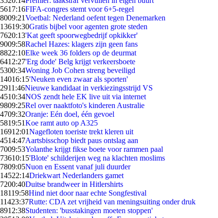
35
20:14
Premier: taakstraf vervullen in eigen buurt
56
17:16
FIFA-congres stemt voor 6+5-regel
80
09:21
Voetbal: Nederland oefent tegen Denemarken
136
19:30
Gratis bijbel voor agenten grote steden
76
20:13
'Kat geeft spoorwegbedrijf opkikker'
90
09:58
Rachel Hazes: klagers zijn geen fans
88
22:10
Elke week 36 folders op de deurmat
64
12:27
'Erg dode' Belg krijgt verkeersboete
53
00:34
Woning Job Cohen streng beveiligd
140
16:15
'Neuken even zwaar als sporten'
29
11:46
Nieuwe kandidaat in verkiezingsstrijd VS
45
10:34
NOS zendt hele EK live uit via internet
98
09:25
Rel over naaktfoto's kinderen Australie
47
09:32
Oranje: Eén doel, één gevoel
58
19:51
Koe ramt auto op A325
169
12:01
Nagefloten toeriste trekt kleren uit
45
14:47
Aartsbisschop biedt paus ontslag aan
70
09:53
Yolanthe krijgt fikse boete voor rammen paal
736
10:15
'Blote' schilderijen weg na klachten moslims
78
09:05
Nuon en Essent vanaf juli duurder
145
22:14
Driekwart Nederlanders gamet
72
00:40
Duitse brandweer in Hitlershirts
181
19:58
Hind niet door naar echte Songfestival
114
23:37
Rutte: CDA zet vrijheid van meningsuiting onder druk
89
12:38
Studenten: 'busstakingen moeten stoppen'