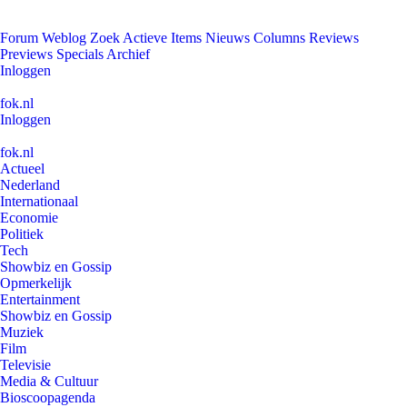
Forum
Weblog
Zoek
Actieve Items
Nieuws
Columns
Reviews
Previews
Specials
Archief
Inloggen
fok.nl
Inloggen
fok.nl
Actueel
Nederland
Internationaal
Economie
Politiek
Tech
Showbiz en Gossip
Opmerkelijk
Entertainment
Showbiz en Gossip
Muziek
Film
Televisie
Media & Cultuur
Bioscoopagenda