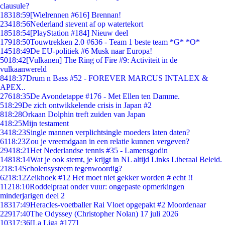
clausule?
183
18:59
[Wielrennen #616] Brennan!
234
18:56
Nederland stevent af op watertekort
185
18:54
[PlayStation #184] Nieuw deel
179
18:50
Touwtrekken 2.0 #636 - Team 1 beste team *G* *O*
145
18:49
De EU-politiek #6 Musk naar Europa!
50
18:42
[Vulkanen] The Ring of Fire #9: Activiteit in de
vulkaanwereld
84
18:37
Drum n Bass #52 - FOREVER MARCUS INTALEX &
APEX..
276
18:35
De Avondetappe #176 - Met Ellen ten Damme.
5
18:29
De zich ontwikkelende crisis in Japan #2
8
18:28
Orkaan Dolphin treft zuiden van Japan
4
18:25
Mijn testament
34
18:23
Single mannen verplichtsingle moeders laten daten?
61
18:23
Zou je vreemdgaan in een relatie kunnen vergeven?
294
18:21
Het Nederlandse tennis #35 - Lamensgodin
148
18:14
Wat je ook stemt, je krijgt in NL altijd Links Liberaal Beleid.
2
18:14
Scholensysteem tegenwoordig?
62
18:12
Zeikhoek #12 Het moet niet gekker worden # echt !!
112
18:10
Roddelpraat onder vuur: ongepaste opmerkingen
minderjarigen deel 2
183
17:49
Heracles-voetballer Rai Vloet opgepakt #2 Moordenaar
229
17:40
The Odyssey (Christopher Nolan) 17 juli 2026
103
17:36
[La Liga #177]