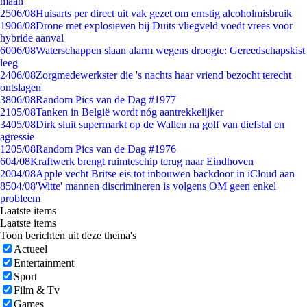
maan
25
06/08
Huisarts per direct uit vak gezet om ernstig alcoholmisbruik
19
06/08
Drone met explosieven bij Duits vliegveld voedt vrees voor
hybride aanval
60
06/08
Waterschappen slaan alarm wegens droogte: Gereedschapskist
leeg
24
06/08
Zorgmedewerkster die 's nachts haar vriend bezocht terecht
ontslagen
38
06/08
Random Pics van de Dag #1977
21
05/08
Tanken in België wordt nóg aantrekkelijker
34
05/08
Dirk sluit supermarkt op de Wallen na golf van diefstal en
agressie
12
05/08
Random Pics van de Dag #1976
6
04/08
Kraftwerk brengt ruimteschip terug naar Eindhoven
20
04/08
Apple vecht Britse eis tot inbouwen backdoor in iCloud aan
85
04/08
'Witte' mannen discrimineren is volgens OM geen enkel
probleem
Laatste items
Laatste items
Toon berichten uit deze thema's
Actueel
Entertainment
Sport
Film & Tv
Games