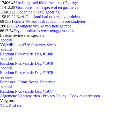
174
06:45
Limburgs stel filmde seks met 7-jarige
114
12:28
'Gordon is niet respectvol en gaat te ver'
116
01:12
Doden na vliegtuigbotsing
198
19:22
'Nazi-Duitsland had ook zijn voordelen'
68
15:31
Emma Watson ruilt acteren in voor studeren
288
12:03
Zwangere vrouw van fiets getrapt
66
15:54
Feyenoordfan is weer teruggevonden
Laatste reviews en specials
special
VrijMiBabes #316 (not very sfw!)
special
Random Pics van de Dag #1980
special
Random Pics van de Dag #1979
special
Random Pics van de Dag #1978
review
Forensics: Crime Scene Detective
special
Random Pics van de Dag #1977
Algemene Voorwaarden
|
Privacy Policy
|
Cookievoorkeuren
Volg ons
©FOK.nl e.a.