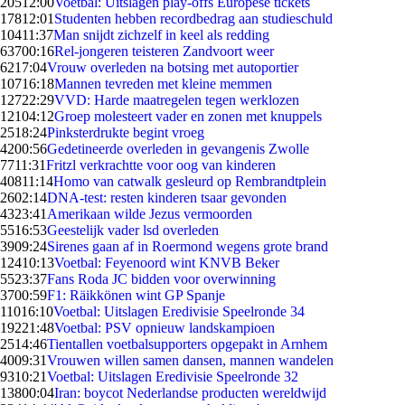
205
12:00
Voetbal: Uitslagen play-offs Europese tickets
178
12:01
Studenten hebben recordbedrag aan studieschuld
104
11:37
Man snijdt zichzelf in keel als redding
637
00:16
Rel-jongeren teisteren Zandvoort weer
62
17:04
Vrouw overleden na botsing met autoportier
107
16:18
Mannen tevreden met kleine memmen
127
22:29
VVD: Harde maatregelen tegen werklozen
121
04:12
Groep molesteert vader en zonen met knuppels
25
18:24
Pinksterdrukte begint vroeg
42
00:56
Gedetineerde overleden in gevangenis Zwolle
77
11:31
Fritzl verkrachtte voor oog van kinderen
408
11:14
Homo van catwalk gesleurd op Rembrandtplein
26
02:14
DNA-test: resten kinderen tsaar gevonden
43
23:41
Amerikaan wilde Jezus vermoorden
55
16:53
Geestelijk vader lsd overleden
39
09:24
Sirenes gaan af in Roermond wegens grote brand
124
10:13
Voetbal: Feyenoord wint KNVB Beker
55
23:37
Fans Roda JC bidden voor overwinning
37
00:59
F1: Räikkönen wint GP Spanje
110
16:10
Voetbal: Uitslagen Eredivisie Speelronde 34
192
21:48
Voetbal: PSV opnieuw landskampioen
25
14:46
Tientallen voetbalsupporters opgepakt in Arnhem
40
09:31
Vrouwen willen samen dansen, mannen wandelen
93
10:21
Voetbal: Uitslagen Eredivisie Speelronde 32
138
00:04
Iran: boycot Nederlandse producten wereldwijd