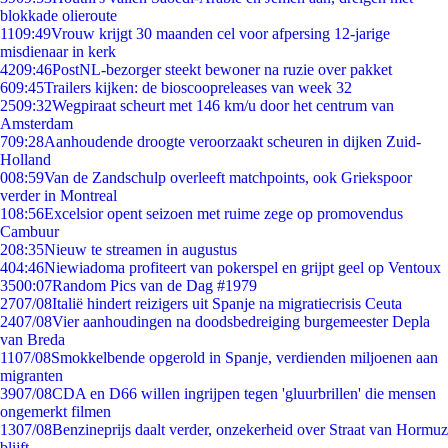
blokkade olieroute
11
09:49
Vrouw krijgt 30 maanden cel voor afpersing 12-jarige
misdienaar in kerk
42
09:46
PostNL-bezorger steekt bewoner na ruzie over pakket
6
09:45
Trailers kijken: de bioscoopreleases van week 32
25
09:32
Wegpiraat scheurt met 146 km/u door het centrum van
Amsterdam
7
09:28
Aanhoudende droogte veroorzaakt scheuren in dijken Zuid-
Holland
0
08:59
Van de Zandschulp overleeft matchpoints, ook Griekspoor
verder in Montreal
1
08:56
Excelsior opent seizoen met ruime zege op promovendus
Cambuur
2
08:35
Nieuw te streamen in augustus
4
04:46
Niewiadoma profiteert van pokerspel en grijpt geel op Ventoux
35
00:07
Random Pics van de Dag #1979
27
07/08
Italië hindert reizigers uit Spanje na migratiecrisis Ceuta
24
07/08
Vier aanhoudingen na doodsbedreiging burgemeester Depla
van Breda
11
07/08
Smokkelbende opgerold in Spanje, verdienden miljoenen aan
migranten
39
07/08
CDA en D66 willen ingrijpen tegen 'gluurbrillen' die mensen
ongemerkt filmen
13
07/08
Benzineprijs daalt verder, onzekerheid over Straat van Hormuz
blijft