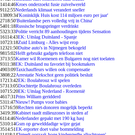
14
14:46
Kroes onderzoekt fusie zuivelwereld
91
12:55
Nederlands klimaat verandert sneller
138
09:34
'Koninklijk Huis kost 114 miljoen euro per jaar'
27
18:50
'Buitenlandse pers volledig vrij in China'
54
01:18
Russische brugspringer verdrinkt
53
23:33
Politie verricht 89 aanhoudingen tijdens Sensation
161
14:43
EK: Uitslag Duitsland - Spanje
107
23:18
Zuid Limburg - Alles wijst erop
123
21:50
Duitse auto's in Nijmegen bekogeld
98
15:02
Helft gebruikt gadgets telefoon niet
37
13:55
Kamer wil Roemenen en Bulgaren nog niet toelaten
93
11:38
EK: Duitsland nu favoriet bij bookmakers
49
03:09
Taxichauffeurs willen ook compensatie
38
08:22
Arrestatie Nekschot geen politiek besluit
172
13:42
EK: Boulahrouz wil spelen
573
13:05
Dochtertje Boulahrouz overleden
107
15:20
EK: Uitslag Nederland - Roemenië
46
17:31
Prins William geridderd
53
11:47
Nieuw! Pumps voor babies
157
16:59
Rechten niet-donoren mogelijk beperkt
34
19:39
Kabinet raadt milieuzones in steden af
61
14:46
Nederlander gepakt met 190 kg hasj
53
10:14
Gsm op gewelddadige wijze gejat
35
14:51
EK-reporter doet valse bommelding
114
18:14
'Inteelt oorzaak hoge kindersterfte allochtonen'