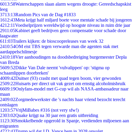
60
13:58
Waterschappen slaan alarm wegens droogte: Gereedschapskist
leeg
37
13:13
Random Pics van de Dag #1833
16
12:43
Meta krijgt half miljard boete voor mentale schade bij jongeren
42
12:11
Voedselprijzen wereldwijd op hoogste niveau in ruim drie jaar
29
11:05
Kabinet geeft bedrijven geen compensatie voor schade door
laagwater
6
11:03
Trailers kijken: de bioscoopreleases van week 32
24
10:54
OM eist TBS tegen verwarde man die agenten stak met
aardappelschilmesje
24
10:18
Vier aanhoudingen na doodsbedreiging burgemeester Depla
van Breda
56
09:52
Dikke Van Dale neemt 'vulvalippen' op: 'stigma op
schaamlippen doorbreken'
40
09:42
Duitser (93) crasht met quad tegen boom, vier gewonden
25
09:22
Huisarts per direct uit vak gezet om ernstig alcoholmisbruik
66
09:19
Onlyfans-model met G-cup wil als NASA-ambassadeur naar
maan
24
09:02
Zorgmedewerkster die 's nachts haar vriend bezocht terecht
ontslagen
12
03:57
VrijMiBabes #316 (not very sfw!)
23
03:02
Quake krijgt na 30 jaar een gratis uitbreiding
11
23:30
Smokkelbende opgerold in Spanje, verdienden miljoenen aan
migranten
47
22:43
Trump wil dat J.D. Vance hem in 2028 opvolgt